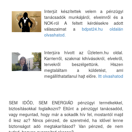
Interjút készítettek velem a pénzügyi
tanácsadók munkájáról, elveimről és a
NOK-ról A feltett kérdésekre adott
válaszaimat a
bdpst24.hu oldalán
olvashatod.
Interjúra hívott az Üzletem.hu oldal.
Karrierről, szakmai kihívásokról, elvekről,
tervekről beszélgettünk. Hiszen
megtaláltam a küldetést, ami
megállíthatatlanul hajt előre.
Itt olvashatod
SEM IDŐD, SEM ENERGIÁD pénzügyi termékekkel,
biztosításokkal foglalkozni? Eltűnt a pénzügyi tanácsadód,
vagy meguntad, hogy már a sokadik hív fel, mostantól majd
ő lesz az? Nincs pénzed, de szeretnéd, ha idővel lenne
biztonságot adó megtakarításod? Van pénzed, de nem