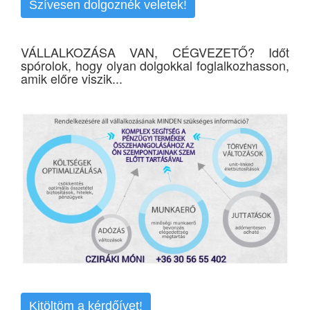
Szívesen dolgoznék veletek!
VÁLLALKOZÁSA VAN, CÉGVEZETŐ? Időt
spórolok, hogy olyan dolgokkal foglalkozhasson,
amik előre viszik...
Kitöltöm a kérdőívet!