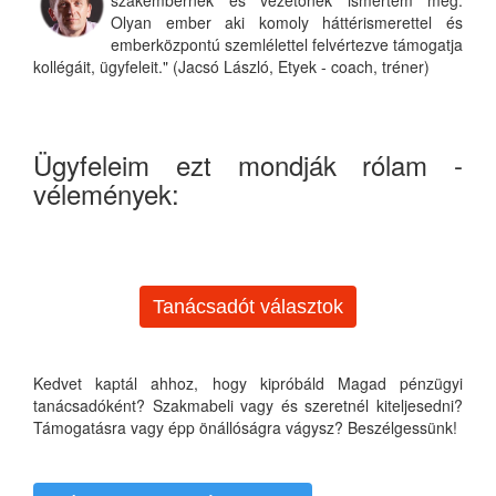
Olyan ember aki komoly háttérismerettel és
emberközpontú szemlélettel felvértezve támogatja
kollégáit, ügyfeleit." (Jacsó László, Etyek - coach, tréner)
Ügyfeleim ezt mondják rólam -
vélemények:
Tanácsadót választok
Kedvet kaptál ahhoz, hogy kipróbáld Magad pénzügyi
tanácsadóként? Szakmabeli vagy és szeretnél kiteljesedni?
Támogatásra vagy épp önállóságra vágysz? Beszélgessünk!