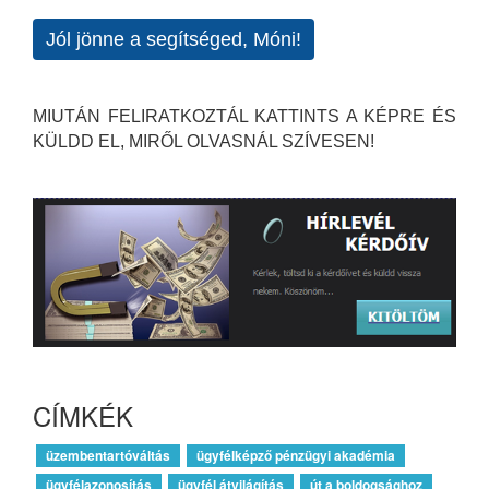
Jól jönne a segítséged, Móni!
MIUTÁN FELIRATKOZTÁL KATTINTS A KÉPRE ÉS
KÜLDD EL, MIRŐL OLVASNÁL SZÍVESEN!
CÍMKÉK
üzembentartóváltás
ügyfélképző pénzügyi akadémia
ügyfélazonosítás
ügyfél átvilágítás
út a boldogsághoz