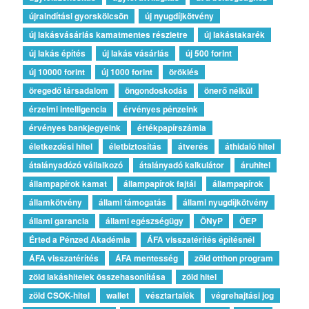
újraindítási gyorskölcsön
új nyugdíjkötvény
új lakásvásárlás kamatmentes részletre
új lakástakarék
új lakás építés
új lakás vásárlás
új 500 forint
új 10000 forint
új 1000 forint
öröklés
öregedő társadalom
öngondoskodás
önerő nélkül
érzelmi intelligencia
érvényes pénzeink
érvényes bankjegyeink
értékpapírszámla
életkezdési hitel
életbiztosítás
átverés
áthidaló hitel
átalányadózó vállalkozó
átalányadó kalkulátor
áruhitel
állampapírok kamat
állampapírok fajtái
állampapírok
államkötvény
állami támogatás
állami nyugdíjkötvény
állami garancia
állami egészségügy
ÖNyP
ÖEP
Érted a Pénzed Akadémia
ÁFA visszatérítés építésnél
ÁFA visszatérítés
ÁFA mentesség
zöld otthon program
zöld lakáshitelek összehasonlítása
zöld hitel
zöld CSOK-hitel
wallet
vésztartalék
végrehajtási jog