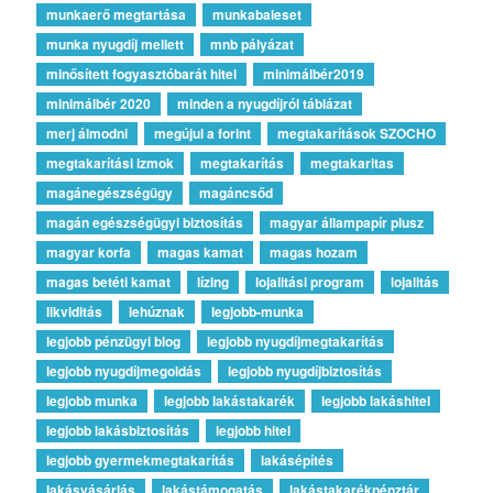
munkaerő megtartása
munkabaleset
munka nyugdíj mellett
mnb pályázat
minősített fogyasztóbarát hitel
minimálbér2019
minimálbér 2020
minden a nyugdíjról táblázat
merj álmodni
megújul a forint
megtakarítások SZOCHO
megtakarítási izmok
megtakarítás
megtakaritas
magánegészségügy
magáncsőd
magán egészségügyi biztosítás
magyar állampapír plusz
magyar korfa
magas kamat
magas hozam
magas betéti kamat
lízing
lojalitási program
lojalitás
likviditás
lehúznak
legjobb-munka
legjobb pénzügyi blog
legjobb nyugdíjmegtakarítás
legjobb nyugdíjmegoldás
legjobb nyugdíjbiztosítás
legjobb munka
legjobb lakástakarék
legjobb lakáshitel
legjobb lakásbiztosítás
legjobb hitel
legjobb gyermekmegtakarítás
lakásépítés
lakásvásárlás
lakástámogatás
lakástakarékpénztár