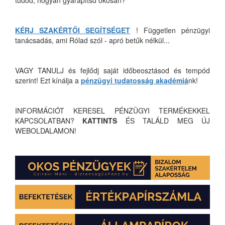
tudod, hogyan gyarapítsd okosan?
KÉRJ SZAKÉRTŐI SEGÍTSÉGET
! Független pénzügyi
tanácsadás, ami Rólad szól - apró betűk nélkül...
VAGY TANULJ és fejlődj saját időbeosztásod és tempód
szerint! Ezt kínálja a
pénzügyi tudatosság akadémiá
nk!
INFORMÁCIÓT KERESEL PÉNZÜGYI TERMÉKEKKEL
KAPCSOLATBAN?
KATTINTS
ÉS TALÁLD MEG ÚJ
WEBOLDALAMON!