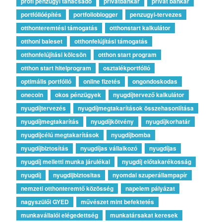
profi pénzügyi tanácsadó
privátbankár
privát bankár
portfólióépítés
portfolioblogger
penzugyi-tervezes
otthonteremtési támogatás
otthonstart kalkulátor
otthoni baleset
otthonfelújítási támogatás
otthonfelújítási kölcsön
otthon start program
otthon start hitelprogram
osztalékportfólió
optimális portfólió
online fizetés
ongondoskodas
onecoin
okos pénzügyek
nyugdíjtervező kalkulátor
nyugdíjtervezés
nyugdíjmegtakarítások összehasonlítása
nyugdíjmegtakarítás
nyugdíjkötvény
nyugdíjkorhatár
nyugdíjcélú megtakarítások
nyugdíjbomba
nyugdíjbiztosítás
nyugdíjas vállalkozó
nyugdíjas
nyugdíj melletti munka járulékai
nyugdíj előtakarékosság
nyugdíj
nyugdijbiztositas
nyomdai szuperállampapír
nemzeti otthonteremtő közösség
napelem pályázat
nagyszülői GYED
művészet mint befektetés
munkavállalói elégedettség
munkatársakat keresek