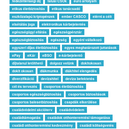
fedezetlenségi díj
falusi CSOk
euro árfolyam
etikus életbiztosítás
etikus tanácsadó
eszközalapú kriptopénzek
ember CASCO
elérni a célt
elsétálás joga
elektronikus kárbejelentés
egészségügyi ellátás
egészségpénztár
egészségbiztosítás
egészség
egyéni vállalkozó
egyszeri díjas életbiztosítás
egyes meghatározott juttatások
ePay
eKár
eBSO
e-kárbejelentő
díjtalanul letölthető
dolgozz velünk
dokitokosan
dokit okosan
diákmunka
diákhitel elengedés
diverzifikáció
devizahitel
deviza befektetés
cél és tervezés
csoportos életbiztosítás
csoportos egészségbiztosítás
csoportos biztosítások
csoportos balesetbiztosítás
csapdák elkerülése
családvédelmi akcióterv
családvédelem
családtámogatás
családok otthonteremtési támogatása
családi otthonteremtési kedvezmény
családi költségvetés