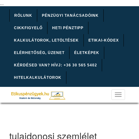
...
RÓLUNK
PÉNZÜGYI TANÁCSADÓINK
CIKKFIGYELŐ
HETI PÉNZTIPP
KALKULÁTOROK, LETÖLTÉSEK
ETIKAI-KÓDEX
ELÉRHETŐSÉG, ÜZENET
ÉLETKÉPEK
KÉRDÉSED VAN? HÍVJ: +36 30 565 5402
HITELKALKULÁTOROK
Toggle
navigation
tulajdonosi szemlélet