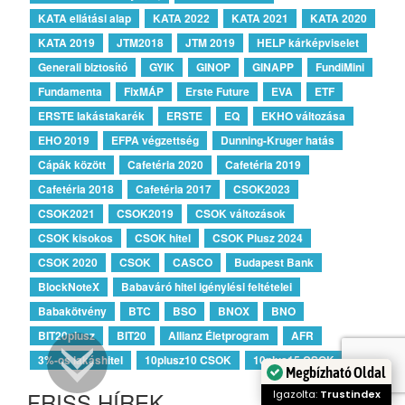
KATA ellátási alap
KATA 2022
KATA 2021
KATA 2020
KATA 2019
JTM2018
JTM 2019
HELP kárképviselet
Generali biztosító
GYIK
GINOP
GINAPP
FundiMini
Fundamenta
FixMÁP
Erste Future
EVA
ETF
ERSTE lakástakarék
ERSTE
EQ
EKHO változása
EHO 2019
EFPA végzettség
Dunning-Kruger hatás
Cápák között
Cafetéria 2020
Cafetéria 2019
Cafetéria 2018
Cafetéria 2017
CSOK2023
CSOK2021
CSOK2019
CSOK változások
CSOK kisokos
CSOK hitel
CSOK Plusz 2024
CSOK 2020
CSOK
CASCO
Budapest Bank
BlockNoteX
Babaváró hitel igénylési feltételei
Babakötvény
BTC
BSO
BNOX
BNO
BIT20plusz
BIT20
Allianz Életprogram
AFR
3%-os lakáshitel
10plusz10 CSOK
10plus15 CSOK
Megbízható Oldal
FRISS HÍREK
Igazolta:
Trustindex