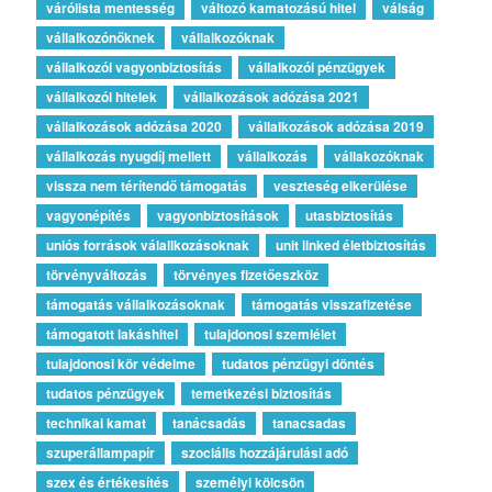
várólista mentesség
változó kamatozású hitel
válság
vállalkozónőknek
vállalkozóknak
vállalkozói vagyonbiztosítás
vállalkozói pénzügyek
vállalkozói hitelek
vállalkozások adózása 2021
vállalkozások adózása 2020
vállalkozások adózása 2019
vállalkozás nyugdíj mellett
vállalkozás
vállakozóknak
vissza nem térítendő támogatás
veszteség elkerülése
vagyonépítés
vagyonbiztosítások
utasbiztosítás
uniós források válallkozásoknak
unit linked életbiztosítás
törvényváltozás
törvényes fizetőeszköz
támogatás vállalkozásoknak
támogatás visszafizetése
támogatott lakáshitel
tulajdonosi szemlélet
tulajdonosi kör védelme
tudatos pénzügyi döntés
tudatos pénzügyek
temetkezési biztosítás
technikai kamat
tanácsadás
tanacsadas
szuperállampapír
szociális hozzájárulási adó
szex és értékesítés
személyi kölcsön