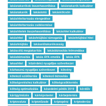
lakástakarékok összehasonlítása
lakástakarék kalkulátor
lakástakarék
lakáslottó
lakáskölcsön
lakáshiteltartozás elengedése
lakáshiteltartozás csökkentése
lakáshitelek összehasonlítása
lakáshitel kalkulátor
lakáshitel
lakásfelújítási támogatás
lakásfelújítási hitel
lakásfelújítás
lakáselőtakarékosság
lakáscélú megtakarítás
lakásbiztosítás felmondása
lakásbiztosítás
lakás ÁFA emelés
lakás ÁFA
lakashitel
közérdekű nyugdíjas szövetkezet
közhasznú nyugdíjas szövetkezet
kötvény
kötelező szülőtartás
kötelező biztosítás
költségvetéshez kalkulátor
költségcsökkentés
költség optimalizálás
késedelmi pótlék 2019
kérdőív
kárügyintézés
kárképviselet
kárbejelentés
kriptovaluta
kriptotőzsde
kriptopénz
kriptodeviza