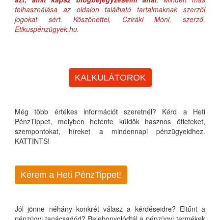
felhasználása az oldalon található tartalmaknak szerzői
jogokat sért. Köszönettel, Cziráki Móni, szerző,
Etikuspénzügyek.hu.
KALKULÁTOROK
Még több értékes információt szeretnél? Kérd a Heti
PénzTippet, melyben hetente küldök hasznos ötleteket,
szempontokat, híreket a mindennapi pénzügyeidhez.
KATTINTS!
Kérem a Heti PénzTippet!
Jól jönne néhány konkrét válasz a kérdéseidre? Eltűnt a
pénzügyi tanácsadód? Belebonyolódtál a pénzügyi termékek