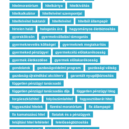
hitelmoratórium
hitelkártya
hitelkiváltás
hitelkalkulátor
hitelfelvétel szempontjai
hitelfelvétel buktatói
hitelfelvétel
hitelből állampapír
hirtelen halál
halogatás ára
hagyományos életbiztosítás
gyorskölcsön
gyermekvállalási támogatás
gyermeknevelés költségei
gyermeknek megtakarítás
gyermeked pénzügyei
gyermekcélú előtakarékosság
gyermek életkezdése
gyermek előtakarékosság
gondolatok
gazdaságvédelmi program
gazdasági válság
gazdaság-újraindítási akcióterv
garantált nyugdíjbiztosítás
független pénzügyi tanácsadó
független pénzügyi tanácsadás díja
független pénzügyi blog
forgóeszközhitel
folyószámlahitel
fogyasztóbarát hitel
fogyasztási hitelek
fizetési moratórium
fix állampapír
fix kamatozású hitel
fiatalok és a pénzügyek
felújítási hitel feltételei
felelősségbiztosítás