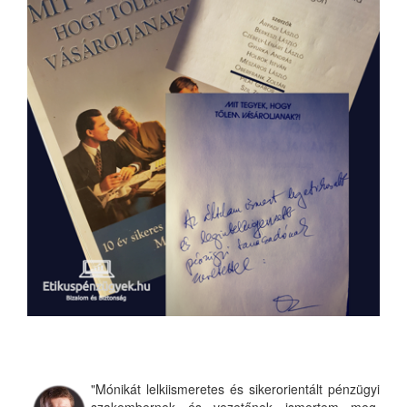
"Mónikát lelkiismeretes és sikerorientált pénzügyi
szakembernek és vezetőnek ismertem meg.