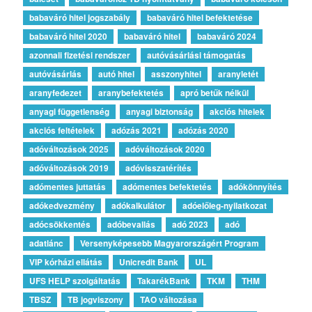
babaváró hitel jogszabály
babaváró hitel befektetése
babaváró hitel 2020
babaváró hitel
babaváró 2024
azonnali fizetési rendszer
autóvásárlási támogatás
autóvásárlás
autó hitel
asszonyhitel
aranyletét
aranyfedezet
aranybefektetés
apró betűk nélkül
anyagi függetlenség
anyagi biztonság
akciós hitelek
akciós feltételek
adózás 2021
adózás 2020
adóváltozások 2025
adóváltozások 2020
adóváltozások 2019
adóvisszatérítés
adómentes juttatás
adómentes befektetés
adókönnyítés
adókedvezmény
adókalkulátor
adóelőleg-nyilatkozat
adócsökkentés
adóbevallás
adó 2023
adó
adatlánc
Versenyképesebb Magyarországért Program
VIP kórházi ellátás
Unicredit Bank
UL
UFS HELP szolgáltatás
TakarékBank
TKM
THM
TBSZ
TB jogviszony
TAO változása