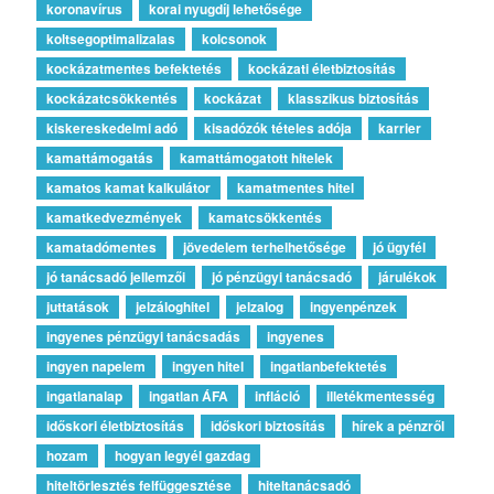
koronavírus
korai nyugdíj lehetősége
koltsegoptimalizalas
kolcsonok
kockázatmentes befektetés
kockázati életbiztosítás
kockázatcsökkentés
kockázat
klasszikus biztosítás
kiskereskedelmi adó
kisadózók tételes adója
karrier
kamattámogatás
kamattámogatott hitelek
kamatos kamat kalkulátor
kamatmentes hitel
kamatkedvezmények
kamatcsökkentés
kamatadómentes
jövedelem terhelhetősége
jó ügyfél
jó tanácsadó jellemzői
jó pénzügyi tanácsadó
járulékok
juttatások
jelzáloghitel
jelzalog
ingyenpénzek
ingyenes pénzügyi tanácsadás
ingyenes
ingyen napelem
ingyen hitel
ingatlanbefektetés
ingatlanalap
ingatlan ÁFA
infláció
illetékmentesség
időskori életbiztosítás
időskori biztosítás
hírek a pénzről
hozam
hogyan legyél gazdag
hiteltörlesztés felfüggesztése
hiteltanácsadó