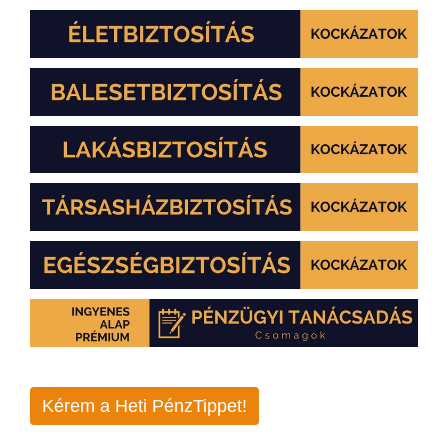
Kérem a Heti PénzTippet!