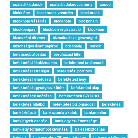
családi kiadások
családi adókedvezmény
casco
blokklánc
blockstock vásárlás
blockstock
blocknote vásárlás
blocknote
blockchain
blockbenpay
blockben regisztráció
blockben
biztosítási törvény
biztosítsd az egészséged
biztonságos állampapírok
biztonság
bitcoin
betegségbiztosítás
beruházási hitel
befektetési életbiztosítás
befektetési tanácsadó
befektetési stratégia
befektetési portfólió
befektetési lehetőség
befektetési jegy
befektetési egységhez kötött
befektetési alap
befektetések adózása
befektetések SZOCHO
befektetés hitelből
befektetés biztonsággal
befektetés
bankárképző
bankszámla akciók
bankmonitor
bankjegyek cseréje
bankjegy érvényessége
bankjegy forgalomból kivonása
balesetbiztosítás
baleset
babaváróhoz TB nyomtatvány
babaváró kölcsön