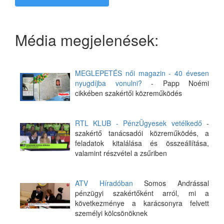
Média megjelenések:
MEGLEPETÉS női magazin - 40 évesen
nyugdíjba vonulni?
- Papp Noémi
cikkében szakértői közreműködés
RTL KLUB - PénzÜgyesek vetélkedő
-
szakértő tanácsadói közreműködés, a
feladatok kitalálása és összeállítása,
valamint részvétel a zsűriben
ATV Híradóban
Somos Andrással
pénzügyi szakértőként arról, mi a
következménye a karácsonyra felvett
személyi kölcsönöknek