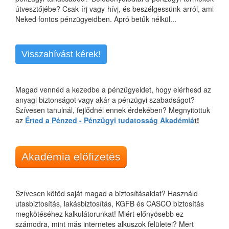
útvesztőjébe? Csak írj vagy hívj, és beszélgessünk arról, ami
Neked fontos pénzügyeidben. Apró betűk nélkül...
Visszahívást kérek!
Magad vennéd a kezedbe a pénzügyeidet, hogy elérhesd az
anyagi biztonságot vagy akár a pénzügyi szabadságot?
Szívesen tanulnál, fejlődnél ennek érdekében? Megnyitottuk
az
Érted a Pénzed - Pénzügyi tudatosság Akadémiá
t!
Akadémia előfizetés
Szívesen kötöd saját magad a biztosításaidat? Használd
utasbiztosítás, lakásbiztosítás, KGFB és CASCO biztosítás
megkötéséhez kalkulátorunkat! Miért előnyösebb ez
számodra, mint más internetes alkuszok felületei? Mert