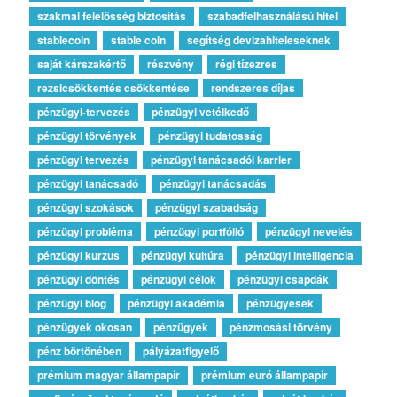
szakmai felelősség biztosítás
szabadfelhasználású hitel
stablecoin
stable coin
segítség devizahiteleseknek
saját kárszakértő
részvény
régi tízezres
rezsicsökkentés csökkentése
rendszeres díjas
pénzügyi-tervezés
pénzügyi vetélkedő
pénzügyi törvények
pénzügyi tudatosság
pénzügyi tervezés
pénzügyi tanácsadói karrier
pénzügyi tanácsadó
pénzügyi tanácsadás
pénzügyi szokások
pénzügyi szabadság
pénzügyi probléma
pénzügyi portfólió
pénzügyi nevelés
pénzügyi kurzus
pénzügyi kultúra
pénzügyi intelligencia
pénzügyi döntés
pénzügyi célok
pénzügyi csapdák
pénzügyi blog
pénzügyi akadémia
pénzügyesek
pénzügyek okosan
pénzügyek
pénzmosási törvény
pénz börtönében
pályázatfigyelő
prémium magyar állampapír
prémium euró állampapír