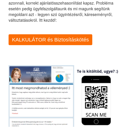
azonnali, korrekt ajánlatösszehasonlítást kapsz. Probléma
esetén pedig ügyfélszolgáltaunk és mi magunk segítünk
megoldani azt - legyen szó ügyintézésről, káreseményről,
változtatásokról. Itt kezdd!:
KALKULÁTOR és Biztosításkötés