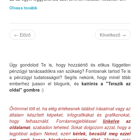
Olvass tovább
←
Előző
Következő
→
Úgy gondolod Te is, hogy hozzáértő és etikus független
pénzügyi tanácsadókra van szükség? Fontosnak tartod Te is
a pénzügyi tudatosságot? Segíts nekünk, hogy minél több
emberhez jusson el blogunk, és
kattints a "Tetszik az
oldal" gombra
:)
Örömmel tölt el, ha elég értékesnek találod írásaimat vagy az
általam készített képeket, infografikákat és grafikonokat,
hogy felhasználd. Forrásmegjelöléssel
linkelve
az
oldalamat
, szabadon teheted. Sokat dolgozom azzal, hogy a
legjobbat adjam Neked, ezért
kérlek, becsüld meg ezzel
azt, amit kapsz blogbejegyzéseim által
. Minden más