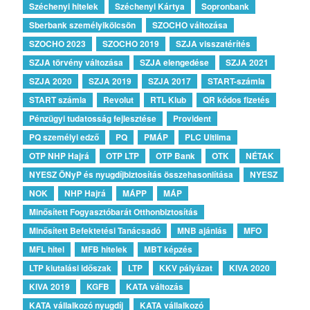
Széchenyi hitelek
Széchenyi Kártya
Sopronbank
Sberbank személyikölcsön
SZOCHO változása
SZOCHO 2023
SZOCHO 2019
SZJA visszatérítés
SZJA törvény változása
SZJA elengedése
SZJA 2021
SZJA 2020
SZJA 2019
SZJA 2017
START-számla
START számla
Revolut
RTL Klub
QR kódos fizetés
Pénzügyi tudatosság fejlesztése
Provident
PQ személyi edző
PQ
PMÁP
PLC Ultlima
OTP NHP Hajrá
OTP LTP
OTP Bank
OTK
NÉTAK
NYESZ ÖNyP és nyugdíjbiztosítás összehasonlítása
NYESZ
NOK
NHP Hajrá
MÁPP
MÁP
Minősített Fogyasztóbarát Otthonbiztosítás
Minősített Befektetési Tanácsadó
MNB ajánlás
MFO
MFL hitel
MFB hitelek
MBT képzés
LTP kiutalási időszak
LTP
KKV pályázat
KIVA 2020
KIVA 2019
KGFB
KATA változás
KATA vállalkozó nyugdíj
KATA vállalkozó