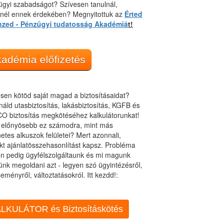
gyi szabadságot? Szívesen tanulnál,
dnél ennek érdekében? Megnyitottuk az
Érted
nzed - Pénzügyi tudatosság Akadémiá
t!
adémia előfizetés
sen kötöd saját magad a biztosításaidat?
áld utasbiztosítás, lakásbiztosítás, KGFB és
O biztosítás megkötéséhez kalkulátorunkat!
t előnyösebb ez számodra, mint más
netes alkuszok felületei? Mert azonnali,
kt ajánlatösszehasonlítást kapsz. Probléma
n pedig ügyfélszolgáltaunk és mi magunk
ünk megoldani azt - legyen szó ügyintézésről,
eményről, változtatásokról. Itt kezdd!:
LKULÁTOR és Biztosításkötés