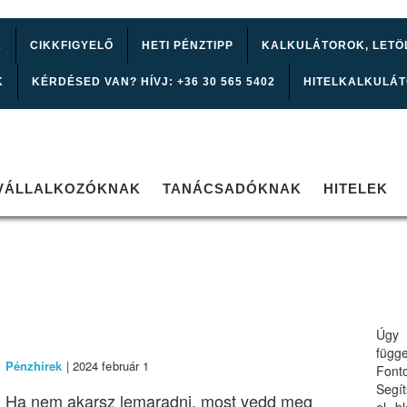
K
CIKKFIGYELŐ
HETI PÉNZTIPP
KALKULÁTOROK, LETÖ
K
KÉRDÉSED VAN? HÍVJ: +36 30 565 5402
HITELKALKULÁ
VÁLLALKOZÓKNAK
TANÁCSADÓKNAK
HITELEK
Úgy 
függ
Pénzhírek
| 2024 február 1
Font
Segí
Ha nem akarsz lemaradni, most vedd meg