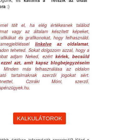
logunk, és
kattints a "Tetszik az oldal"
bra
:)
mel tölt el, ha elég értékesnek találod
aimat vagy az általam készített képeket,
rafikákat és grafikonokat, hogy felhasználd.
ásmegjelöléssel
linkelve
az oldalamat
,
adon teheted. Sokat dolgozom azzal, hogy a
obbat adjam Neked, ezért
kérlek, becsüld
ezzel azt, amit kapsz blogbejegyzéseim
. Minden más felhasználása az oldalon
lható tartalmaknak szerzői jogokat sért.
zönettel, Cziráki Móni, szerző,
uspénzügyek.hu.
KALKULÁTOROK