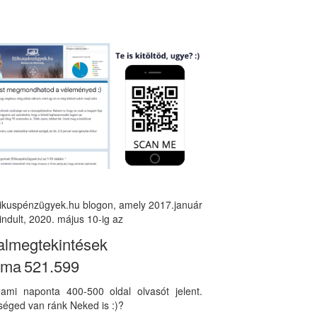
tikuspénzügyek.hu blogon, amely 2017.január
indult, 2020. május 10-ig az
almegtekintések
áma
521.599
, ami naponta 400-500 oldal olvasót jelent.
éged van ránk Neked is :)?