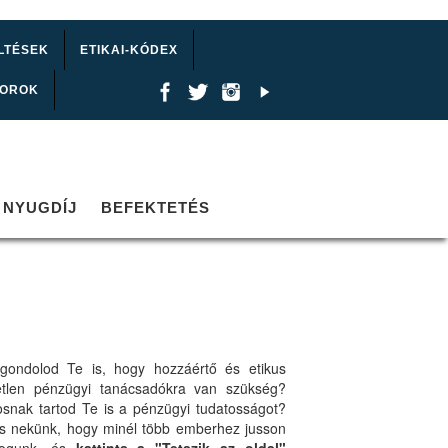
LTÉSEK
ETIKAI-KÓDEX
TOROK
NYUGDÍJ
BEFEKTETÉS
gondolod Te is, hogy hozzáértő és etikus
etlen pénzügyi tanácsadókra van szükség?
osnak tartod Te is a pénzügyi tudatosságot?
ts nekünk, hogy minél több emberhez jusson