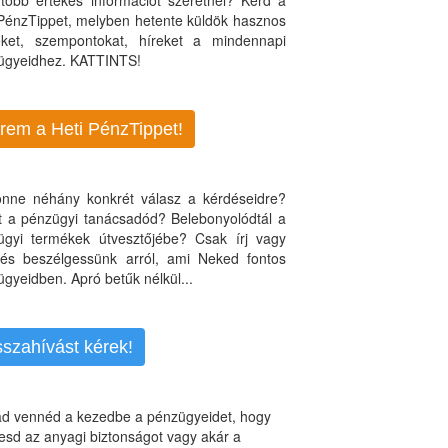
több értékes információt szeretnél? Kérd a
 PénzTippet, melyben hetente küldök hasznos
teket, szempontokat, híreket a mindennapi
ügyeidhez. KATTINTS!
rem a Heti PénzTippet!
jönne néhány konkrét válasz a kérdéseidre?
nt a pénzügyi tanácsadód? Belebonyolódtál a
ügyi termékek útvesztőjébe? Csak írj vagy
, és beszélgessünk arról, ami Neked fontos
gyeidben. Apró betűk nélkül...
sszahívást kérek!
d vennéd a kezedbe a pénzügyeidet, hogy
esd az anyagi biztonságot vagy akár a