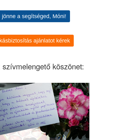
l jönne a segítséged, Móni!
kásbiztosítás ajánlatot kérek
 szívmelengető köszönet: