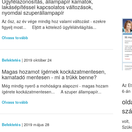
Ügyfélazonosítás, állampapír kamatok,
lakásépítéssel kapcsolatos változások,
nyomdai szuperállampapír
Az ősz, az év vége mindig hoz valami változást - ezekre
figyelj most... Eljött a kötelező ügyfélátvilágítás...
Olvass tovább
Befektetés
| 2019 október 24
Magas hozamot ígérnek kockázatmentesen,
kamatadó mentesen - mi a trükk benne?
Az E
Még mindig nyerő a mohóságra alapozni - magas hozam
6-án 
ígérete kockázatmentesen... A szuper állampapír...
old
Olvass tovább
sz
volt
Befektetés
| 2019 május 28
Szüks