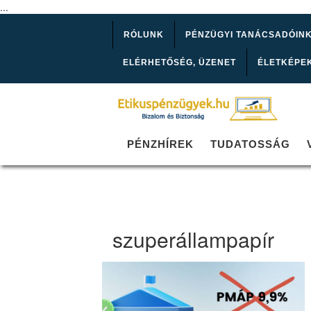
...
RÓLUNK
PÉNZÜGYI TANÁCSADÓIN
ELÉRHETŐSÉG, ÜZENET
ÉLETKÉPE
PÉNZHÍREK
TUDATOSSÁG
szuperállampapír