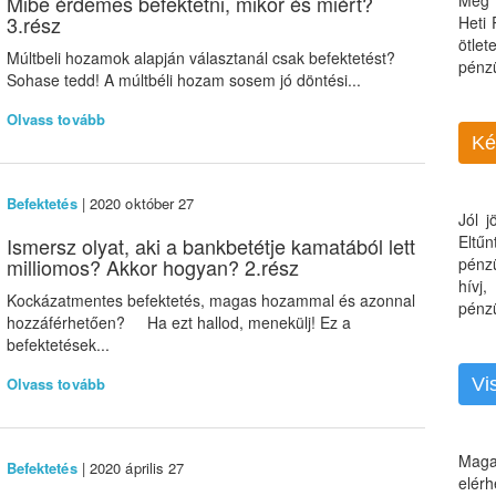
Mibe érdemes befektetni, mikor és miért?
Még 
3.rész
Heti
ötle
Múltbeli hozamok alapján választanál csak befektetést?
pénz
Sohase tedd! A múltbéli hozam sosem jó döntési...
Olvass tovább
Ké
Befektetés
| 2020 október 27
Jól 
Eltű
Ismersz olyat, aki a bankbetétje kamatából lett
milliomos? Akkor hogyan? 2.rész
pénz
hívj
Kockázatmentes befektetés, magas hozammal és azonnal
pénzü
hozzáférhetően? Ha ezt hallod, menekülj! Ez a
befektetések...
Olvass tovább
Vi
Maga
Befektetés
| 2020 április 27
elérh