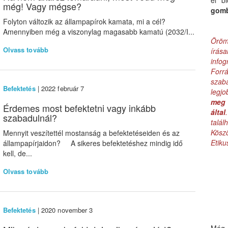
el b
még! Vagy mégse?
gom
Folyton változik az állampapírok kamata, mi a cél?
Amennyiben még a viszonylag magasabb kamatú (2032/I...
Öröm
Olvass tovább
írás
infog
Forr
szab
Befektetés
| 2022 február 7
legj
meg 
Érdemes most befektetni vagy inkább
által
szabadulnál?
talá
Kös
Mennyit veszítettél mostanság a befektetéseiden és az
Etik
állampapírjaidon? A sikeres befektetéshez mindig idő
kell, de...
Olvass tovább
Befektetés
| 2020 november 3