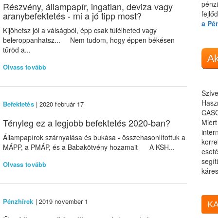
pénzü
Részvény, állampapír, ingatlan, deviza vagy
fejlő
aranybefektetés - mi a jó tipp most?
a Pé
Kijöhetsz jól a válságból, épp csak túlélheted vagy
beleroppanhatsz... Nem tudom, hogy éppen békésen
tűröd a...
Ak
Olvass tovább
Szíve
Haszn
Befektetés
| 2020 február 17
CASC
Tényleg ez a legjobb befektetés 2020-ban?
Miér
inter
Állampapírok szárnyalása és bukása - összehasonlítottuk a
korre
MÁPP, a PMÁP, és a Babakötvény hozamait A KSH...
eseté
segít
Olvass tovább
káres
Pénzhírek
| 2019 november 1
KA