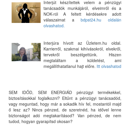
Interjút készítettek velem a pénzügyi
tanácsadók munkájáról, elveimről és a
NOK-ról A feltett kérdésekre adott
válaszaimat a
bdpst24.hu oldalán
olvashatod.
Interjúra hívott az Üzletem.hu oldal.
Karrierről, szakmai kihívásokról, elvekről,
tervekről beszélgettünk. Hiszen
megtaláltam a küldetést, ami
megállíthatatlanul hajt előre.
Itt olvashatod
SEM IDŐD, SEM ENERGIÁD pénzügyi termékekkel,
biztosításokkal foglalkozni? Eltűnt a pénzügyi tanácsadód,
vagy meguntad, hogy már a sokadik hív fel, mostantól majd
ő lesz az? Nincs pénzed, de szeretnéd, ha idővel lenne
biztonságot adó megtakarításod? Van pénzed, de nem
tudod, hogyan gyarapítsd okosan?