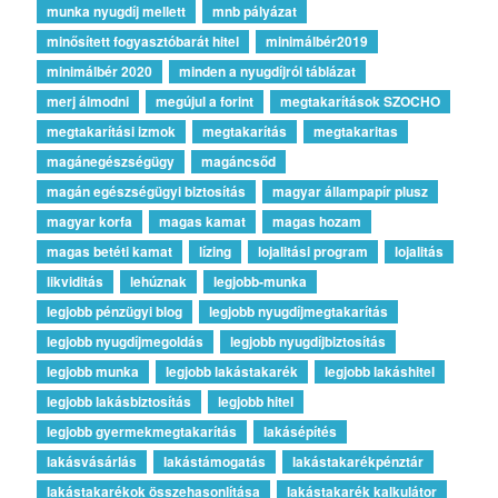
munka nyugdíj mellett
mnb pályázat
minősített fogyasztóbarát hitel
minimálbér2019
minimálbér 2020
minden a nyugdíjról táblázat
merj álmodni
megújul a forint
megtakarítások SZOCHO
megtakarítási izmok
megtakarítás
megtakaritas
magánegészségügy
magáncsőd
magán egészségügyi biztosítás
magyar állampapír plusz
magyar korfa
magas kamat
magas hozam
magas betéti kamat
lízing
lojalitási program
lojalitás
likviditás
lehúznak
legjobb-munka
legjobb pénzügyi blog
legjobb nyugdíjmegtakarítás
legjobb nyugdíjmegoldás
legjobb nyugdíjbiztosítás
legjobb munka
legjobb lakástakarék
legjobb lakáshitel
legjobb lakásbiztosítás
legjobb hitel
legjobb gyermekmegtakarítás
lakásépítés
lakásvásárlás
lakástámogatás
lakástakarékpénztár
lakástakarékok összehasonlítása
lakástakarék kalkulátor