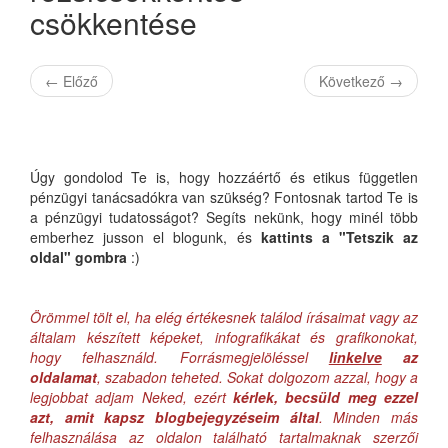
csökkentése
←
Előző
Következő
→
Úgy gondolod Te is, hogy hozzáértő és etikus független
pénzügyi tanácsadókra van szükség? Fontosnak tartod Te is
a pénzügyi tudatosságot? Segíts nekünk, hogy minél több
emberhez jusson el blogunk, és
kattints a "Tetszik az
oldal" gombra
:)
Örömmel tölt el, ha elég értékesnek találod írásaimat vagy az
általam készített képeket, infografikákat és grafikonokat,
hogy felhasználd. Forrásmegjelöléssel
linkelve
az
oldalamat
, szabadon teheted. Sokat dolgozom azzal, hogy a
legjobbat adjam Neked, ezért
kérlek, becsüld meg ezzel
azt, amit kapsz blogbejegyzéseim által
. Minden más
felhasználása az oldalon található tartalmaknak szerzői