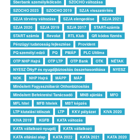
Sberbank személyikölcsön
SZOCHO változása
SZOCHO 2023
SZOCHO 2019
SZJA visszatérítés
SZJA törvény változása
SZJA elengedése
SZJA 2021
SZJA 2020
SZJA 2019
SZJA 2017
START-számla
START számla
Revolut
RTL Klub
QR kódos fizetés
Pénzügyi tudatosság fejlesztése
Provident
PQ személyi edző
PQ
PMÁP
PLC Ultlima
OTP NHP Hajrá
OTP LTP
OTP Bank
OTK
NÉTAK
NYESZ ÖNyP és nyugdíjbiztosítás összehasonlítása
NYESZ
NOK
NHP Hajrá
MÁPP
MÁP
Minősített Fogyasztóbarát Otthonbiztosítás
Minősített Befektetési Tanácsadó
MNB ajánlás
MFO
MFL hitel
MFB hitelek
MBT képzés
LTP kiutalási időszak
LTP
KKV pályázat
KIVA 2020
KIVA 2019
KGFB
KATA változás
KATA vállalkozó nyugdíj
KATA vállalkozó
KATA ellátási alap
KATA 2022
KATA 2021
KATA 2020