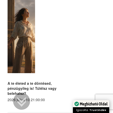
A te életed a te döntésed,
pénzügyileg is! Túlélsz vagy
belehalsz?
2026 július 10 21:00:00
Megbízható Oldal
Igazolta:
Trustindex