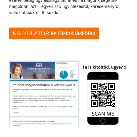
esetén pedig ügyfélszolgáltaunk és mi magunk segítünk
megoldani azt - legyen szó ügyintézésről, káreseményről,
változtatásokról. Itt kezdd!:
KALKULÁTOR és Biztosításkötés