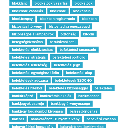
blokklánc
blockstock vásárlás
blockstock
blocknote vásárlás
blocknote
blockchain
blockbenpay
blockben regisztráció
blockben
biztosítási törvény
biztosítsd az egészséged
biztonságos állampapírok
biztonság
bitcoin
betegségbiztosítás
beruházási hitel
befektetési életbiztosítás
befektetési tanácsadó
befektetési stratégia
befektetési portfólió
befektetési lehetőség
befektetési jegy
befektetési egységhez kötött
befektetési alap
befektetések adózása
befektetések SZOCHO
befektetés hitelből
befektetés biztonsággal
befektetés
bankárképző
bankszámla akciók
bankmonitor
bankjegyek cseréje
bankjegy érvényessége
bankjegy forgalomból kivonása
balesetbiztosítás
baleset
babaváróhoz TB nyomtatvány
babaváró kölcsön
babaváró hitel jogszabály
babaváró hitel befektetése