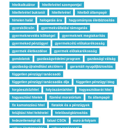
hitelkalkulátor
hitelfelvétel szempontjai
hitelfelvétel buktatói
hitelfelvétel
hitelből állampapír
hirtelen halál
halogatás ára
hagyományos életbiztosítás
gyorskölcsön
gyermekvállalási támogatás
gyermeknevelés költségei
gyermeknek megtakarítás
gyermeked pénzügyei
gyermekcélú előtakarékosság
gyermek életkezdése
gyermek előtakarékosság
gondolatok
gazdaságvédelmi program
gazdasági válság
gazdaság-újraindítási akcióterv
garantált nyugdíjbiztosítás
független pénzügyi tanácsadó
független pénzügyi tanácsadás díja
független pénzügyi blog
forgóeszközhitel
folyószámlahitel
fogyasztóbarát hitel
fogyasztási hitelek
fizetési moratórium
fix állampapír
fix kamatozású hitel
fiatalok és a pénzügyek
felújítási hitel feltételei
felelősségbiztosítás
fedezetlenségi díj
falusi CSOk
euro árfolyam
etikus életbiztosítás
etikus tanácsadó