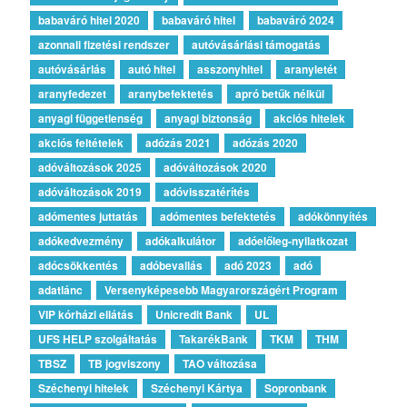
babaváró hitel 2020
babaváró hitel
babaváró 2024
azonnali fizetési rendszer
autóvásárlási támogatás
autóvásárlás
autó hitel
asszonyhitel
aranyletét
aranyfedezet
aranybefektetés
apró betűk nélkül
anyagi függetlenség
anyagi biztonság
akciós hitelek
akciós feltételek
adózás 2021
adózás 2020
adóváltozások 2025
adóváltozások 2020
adóváltozások 2019
adóvisszatérítés
adómentes juttatás
adómentes befektetés
adókönnyítés
adókedvezmény
adókalkulátor
adóelőleg-nyilatkozat
adócsökkentés
adóbevallás
adó 2023
adó
adatlánc
Versenyképesebb Magyarországért Program
VIP kórházi ellátás
Unicredit Bank
UL
UFS HELP szolgáltatás
TakarékBank
TKM
THM
TBSZ
TB jogviszony
TAO változása
Széchenyi hitelek
Széchenyi Kártya
Sopronbank