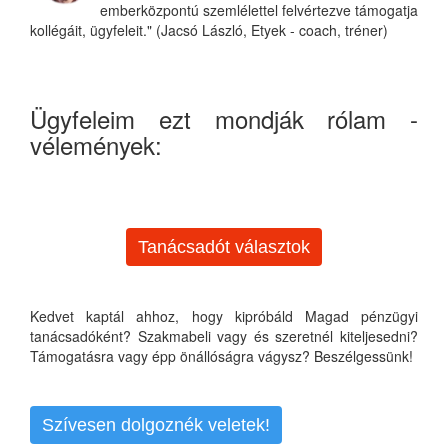
emberközpontú szemlélettel felvértezve támogatja
kollégáit, ügyfeleit." (Jacsó László, Etyek - coach, tréner)
Ügyfeleim ezt mondják rólam -
vélemények:
Tanácsadót választok
Kedvet kaptál ahhoz, hogy kipróbáld Magad pénzügyi
tanácsadóként? Szakmabeli vagy és szeretnél kiteljesedni?
Támogatásra vagy épp önállóságra vágysz? Beszélgessünk!
Szívesen dolgoznék veletek!