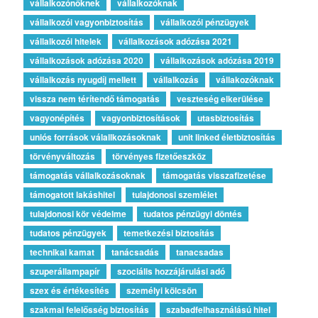
vállalkozónőknek
vállalkozóknak
vállalkozói vagyonbiztosítás
vállalkozói pénzügyek
vállalkozói hitelek
vállalkozások adózása 2021
vállalkozások adózása 2020
vállalkozások adózása 2019
vállalkozás nyugdíj mellett
vállalkozás
vállakozóknak
vissza nem térítendő támogatás
veszteség elkerülése
vagyonépítés
vagyonbiztosítások
utasbiztosítás
uniós források válallkozásoknak
unit linked életbiztosítás
törvényváltozás
törvényes fizetőeszköz
támogatás vállalkozásoknak
támogatás visszafizetése
támogatott lakáshitel
tulajdonosi szemlélet
tulajdonosi kör védelme
tudatos pénzügyi döntés
tudatos pénzügyek
temetkezési biztosítás
technikai kamat
tanácsadás
tanacsadas
szuperállampapír
szociális hozzájárulási adó
szex és értékesítés
személyi kölcsön
szakmai felelősség biztosítás
szabadfelhasználású hitel