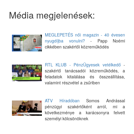
Média megjelenések:
MEGLEPETÉS női magazin - 40 évesen
nyugdíjba vonulni?
- Papp Noémi
cikkében szakértői közreműködés
RTL KLUB - PénzÜgyesek vetélkedő
-
szakértő tanácsadói közreműködés, a
feladatok kitalálása és összeállítása,
valamint részvétel a zsűriben
ATV Híradóban
Somos Andrással
pénzügyi szakértőként arról, mi a
következménye a karácsonyra felvett
személyi kölcsönöknek