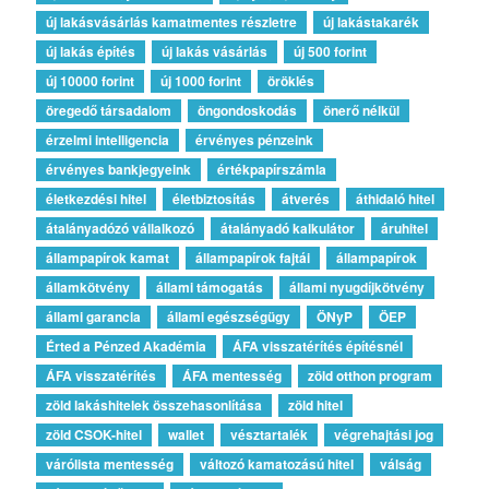
új lakásvásárlás kamatmentes részletre
új lakástakarék
új lakás építés
új lakás vásárlás
új 500 forint
új 10000 forint
új 1000 forint
öröklés
öregedő társadalom
öngondoskodás
önerő nélkül
érzelmi intelligencia
érvényes pénzeink
érvényes bankjegyeink
értékpapírszámla
életkezdési hitel
életbiztosítás
átverés
áthidaló hitel
átalányadózó vállalkozó
átalányadó kalkulátor
áruhitel
állampapírok kamat
állampapírok fajtái
állampapírok
államkötvény
állami támogatás
állami nyugdíjkötvény
állami garancia
állami egészségügy
ÖNyP
ÖEP
Érted a Pénzed Akadémia
ÁFA visszatérítés építésnél
ÁFA visszatérítés
ÁFA mentesség
zöld otthon program
zöld lakáshitelek összehasonlítása
zöld hitel
zöld CSOK-hitel
wallet
vésztartalék
végrehajtási jog
várólista mentesség
változó kamatozású hitel
válság