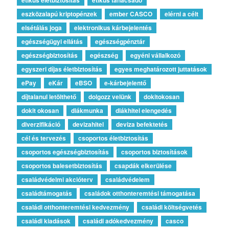
eszközalapú kriptopénzek
ember CASCO
elérni a célt
elsétálás joga
elektronikus kárbejelentés
egészségügyi ellátás
egészségpénztár
egészségbiztosítás
egészség
egyéni vállalkozó
egyszeri díjas életbiztosítás
egyes meghatározott juttatások
ePay
eKár
eBSO
e-kárbejelentő
díjtalanul letölthető
dolgozz velünk
dokitokosan
dokit okosan
diákmunka
diákhitel elengedés
diverzifikáció
devizahitel
deviza befektetés
cél és tervezés
csoportos életbiztosítás
csoportos egészségbiztosítás
csoportos biztosítások
csoportos balesetbiztosítás
csapdák elkerülése
családvédelmi akcióterv
családvédelem
családtámogatás
családok otthonteremtési támogatása
családi otthonteremtési kedvezmény
családi költségvetés
családi kiadások
családi adókedvezmény
casco