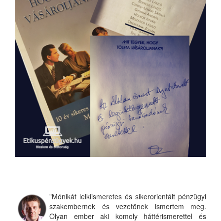
"Mónikát lelkiismeretes és sikerorientált pénzügyi
szakembernek és vezetőnek ismertem meg.
Olyan ember aki komoly háttérismerettel és