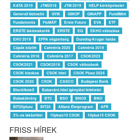
KATA 2019
JTM2018
JTM 2019
HELP kárképviselet
Generali biztosító
GYIK
GINOP
GINAPP
FundiMini
Fundamenta
FixMÁP
Erste Future
EVA
ETF
ERSTE lakástakarék
ERSTE
EQ
EKHO változása
EHO 2019
EFPA végzettség
Dunning-Kruger hatás
Cápák között
Cafetéria 2020
Cafetéria 2019
Cafetéria 2018
Cafetéria 2017
CSOK2023
CSOK2021
CSOK2019
CSOK változások
CSOK kisokos
CSOK hitel
CSOK Plusz 2024
CSOK 2020
CSOK
CASCO
Budapest Bank
BlockNoteX
Babaváró hitel igénylési feltételei
Babakötvény
BTC
BSO
BNOX
BNO
BIT20plusz
BIT20
Allianz Életprogram
AFR
3%-os lakáshitel
10plusz10 CSOK
10plus15 CSOK
FRISS HÍREK