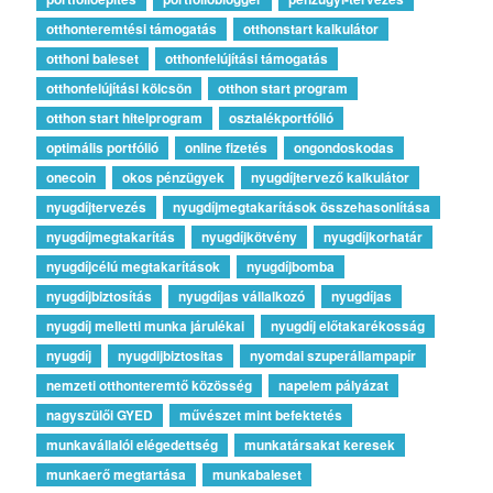
otthonteremtési támogatás
otthonstart kalkulátor
otthoni baleset
otthonfelújítási támogatás
otthonfelújítási kölcsön
otthon start program
otthon start hitelprogram
osztalékportfólió
optimális portfólió
online fizetés
ongondoskodas
onecoin
okos pénzügyek
nyugdíjtervező kalkulátor
nyugdíjtervezés
nyugdíjmegtakarítások összehasonlítása
nyugdíjmegtakarítás
nyugdíjkötvény
nyugdíjkorhatár
nyugdíjcélú megtakarítások
nyugdíjbomba
nyugdíjbiztosítás
nyugdíjas vállalkozó
nyugdíjas
nyugdíj melletti munka járulékai
nyugdíj előtakarékosság
nyugdíj
nyugdijbiztositas
nyomdai szuperállampapír
nemzeti otthonteremtő közösség
napelem pályázat
nagyszülői GYED
művészet mint befektetés
munkavállalói elégedettség
munkatársakat keresek
munkaerő megtartása
munkabaleset