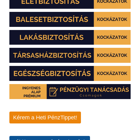
Kérem a Heti PénzTippet!