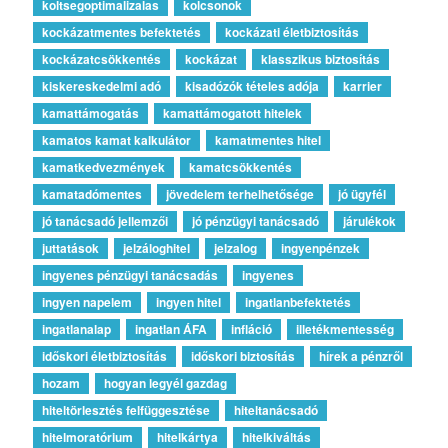
koltsegoptimalizalas
kolcsonok
kockázatmentes befektetés
kockázati életbiztosítás
kockázatcsökkentés
kockázat
klasszikus biztosítás
kiskereskedelmi adó
kisadózók tételes adója
karrier
kamattámogatás
kamattámogatott hitelek
kamatos kamat kalkulátor
kamatmentes hitel
kamatkedvezmények
kamatcsökkentés
kamatadómentes
jövedelem terhelhetősége
jó ügyfél
jó tanácsadó jellemzői
jó pénzügyi tanácsadó
járulékok
juttatások
jelzáloghitel
jelzalog
ingyenpénzek
ingyenes pénzügyi tanácsadás
ingyenes
ingyen napelem
ingyen hitel
ingatlanbefektetés
ingatlanalap
ingatlan ÁFA
infláció
illetékmentesség
időskori életbiztosítás
időskori biztosítás
hírek a pénzről
hozam
hogyan legyél gazdag
hiteltörlesztés felfüggesztése
hiteltanácsadó
hitelmoratórium
hitelkártya
hitelkiváltás