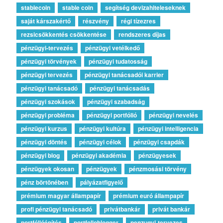
stablecoin
stable coin
segítség devizahiteleseknek
saját kárszakértő
részvény
régi tízezres
rezsicsökkentés csökkentése
rendszeres díjas
pénzügyi-tervezés
pénzügyi vetélkedő
pénzügyi törvények
pénzügyi tudatosság
pénzügyi tervezés
pénzügyi tanácsadói karrier
pénzügyi tanácsadó
pénzügyi tanácsadás
pénzügyi szokások
pénzügyi szabadság
pénzügyi probléma
pénzügyi portfólió
pénzügyi nevelés
pénzügyi kurzus
pénzügyi kultúra
pénzügyi intelligencia
pénzügyi döntés
pénzügyi célok
pénzügyi csapdák
pénzügyi blog
pénzügyi akadémia
pénzügyesek
pénzügyek okosan
pénzügyek
pénzmosási törvény
pénz börtönében
pályázatfigyelő
prémium magyar állampapír
prémium euró állampapír
profi pénzügyi tanácsadó
privátbankár
privát bankár
portfólióépítés
portfolioblogger
penzugyi-tervezes