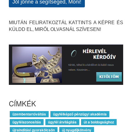
Jól jönne a segítséged, Móni!
MIUTÁN FELIRATKOZTÁL KATTINTS A KÉPRE ÉS
KÜLDD EL, MIRŐL OLVASNÁL SZÍVESEN!
CÍMKÉK
üzembentartóváltás
ügyfélképző pénzügyi akadémia
ügyfélazonosítás
ügyfél átvilágítás
út a boldogsághoz
újraindítási gyorskölcsön
új nyugdíjkötvény