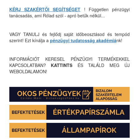
KÉRJ SZAKÉRTŐI SEGÍTSÉGET
! Független pénzügyi
tanácsadás, ami Rólad szól - apró betűk nélkül...
VAGY TANULJ és fejlődj saját időbeosztásod és tempód
szerint! Ezt kínálja a
pénzügyi tudatosság akadémiá
nk!
INFORMÁCIÓT KERESEL PÉNZÜGYI TERMÉKEKKEL
KAPCSOLATBAN?
KATTINTS
ÉS TALÁLD MEG ÚJ
WEBOLDALAMON!