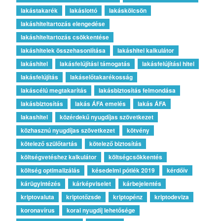
lakástakarék
lakáslottó
lakáskölcsön
lakáshiteltartozás elengedése
lakáshiteltartozás csökkentése
lakáshitelek összehasonlítása
lakáshitel kalkulátor
lakáshitel
lakásfelújítási támogatás
lakásfelújítási hitel
lakásfelújítás
lakáselőtakarékosság
lakáscélú megtakarítás
lakásbiztosítás felmondása
lakásbiztosítás
lakás ÁFA emelés
lakás ÁFA
lakashitel
közérdekű nyugdíjas szövetkezet
közhasznú nyugdíjas szövetkezet
kötvény
kötelező szülőtartás
kötelező biztosítás
költségvetéshez kalkulátor
költségcsökkentés
költség optimalizálás
késedelmi pótlék 2019
kérdőív
kárügyintézés
kárképviselet
kárbejelentés
kriptovaluta
kriptotőzsde
kriptopénz
kriptodeviza
koronavírus
korai nyugdíj lehetősége