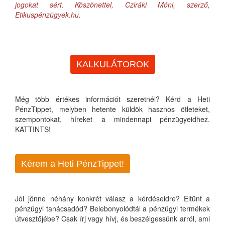
jogokat sért. Köszönettel, Cziráki Móni, szerző,
Etikuspénzügyek.hu.
KALKULÁTOROK
Még több értékes információt szeretnél? Kérd a Heti
PénzTippet, melyben hetente küldök hasznos ötleteket,
szempontokat, híreket a mindennapi pénzügyeidhez.
KATTINTS!
Kérem a Heti PénzTippet!
Jól jönne néhány konkrét válasz a kérdéseidre? Eltűnt a
pénzügyi tanácsadód? Belebonyolódtál a pénzügyi termékek
útvesztőjébe? Csak írj vagy hívj, és beszélgessünk arról, ami