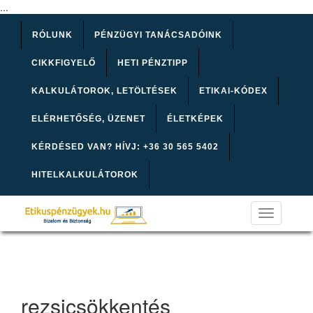
...
RÓLUNK
PÉNZÜGYI TANÁCSADÓINK
CIKKFIGYELŐ
HETI PÉNZTIPP
KALKULÁTOROK, LETÖLTÉSEK
ETIKAI-KÓDEX
ELÉRHETŐSÉG, ÜZENET
ÉLETKÉPEK
KÉRDÉSED VAN? HÍVJ: +36 30 565 5402
HITELKALKULÁTOROK
Toggle
navigation
rezsicsökkentés