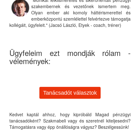
szakembernek és vezetőnek ismertem meg.
Olyan ember aki komoly háttérismerettel és
emberközpontú szemlélettel felvértezve támogatja
kollégáit, ügyfeleit." (Jacsó László, Etyek - coach, tréner)
Ügyfeleim ezt mondják rólam -
vélemények:
Tanácsadót választok
Kedvet kaptál ahhoz, hogy kipróbáld Magad pénzügyi
tanácsadóként? Szakmabeli vagy és szeretnél kiteljesedni?
Támogatásra vagy épp önállóságra vágysz? Beszélgessünk!