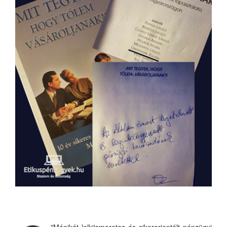
"Mónikát lelkiismeretes és sikerorientált pénzügyi