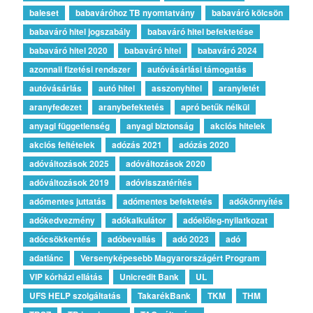
baleset
babaváróhoz TB nyomtatvány
babaváró kölcsön
babaváró hitel jogszabály
babaváró hitel befektetése
babaváró hitel 2020
babaváró hitel
babaváró 2024
azonnali fizetési rendszer
autóvásárlási támogatás
autóvásárlás
autó hitel
asszonyhitel
aranyletét
aranyfedezet
aranybefektetés
apró betűk nélkül
anyagi függetlenség
anyagi biztonság
akciós hitelek
akciós feltételek
adózás 2021
adózás 2020
adóváltozások 2025
adóváltozások 2020
adóváltozások 2019
adóvisszatérítés
adómentes juttatás
adómentes befektetés
adókönnyítés
adókedvezmény
adókalkulátor
adóelőleg-nyilatkozat
adócsökkentés
adóbevallás
adó 2023
adó
adatlánc
Versenyképesebb Magyarországért Program
VIP kórházi ellátás
Unicredit Bank
UL
UFS HELP szolgáltatás
TakarékBank
TKM
THM