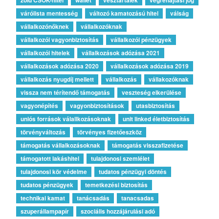
várólista mentesség
változó kamatozású hitel
válság
vállalkozónőknek
vállalkozóknak
vállalkozói vagyonbiztosítás
vállalkozói pénzügyek
vállalkozói hitelek
vállalkozások adózása 2021
vállalkozások adózása 2020
vállalkozások adózása 2019
vállalkozás nyugdíj mellett
vállalkozás
vállakozóknak
vissza nem térítendő támogatás
veszteség elkerülése
vagyonépítés
vagyonbiztosítások
utasbiztosítás
uniós források válallkozásoknak
unit linked életbiztosítás
törvényváltozás
törvényes fizetőeszköz
támogatás vállalkozásoknak
támogatás visszafizetése
támogatott lakáshitel
tulajdonosi szemlélet
tulajdonosi kör védelme
tudatos pénzügyi döntés
tudatos pénzügyek
temetkezési biztosítás
technikai kamat
tanácsadás
tanacsadas
szuperállampapír
szociális hozzájárulási adó