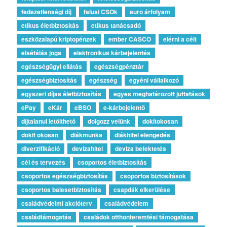
fedezetlenségi díj
falusi CSOk
euro árfolyam
etikus életbiztosítás
etikus tanácsadó
eszközalapú kriptopénzek
ember CASCO
elérni a célt
elsétálás joga
elektronikus kárbejelentés
egészségügyi ellátás
egészségpénztár
egészségbiztosítás
egészség
egyéni vállalkozó
egyszeri díjas életbiztosítás
egyes meghatározott juttatások
ePay
eKár
eBSO
e-kárbejelentő
díjtalanul letölthető
dolgozz velünk
dokitokosan
dokit okosan
diákmunka
diákhitel elengedés
diverzifikáció
devizahitel
deviza befektetés
cél és tervezés
csoportos életbiztosítás
csoportos egészségbiztosítás
csoportos biztosítások
csoportos balesetbiztosítás
csapdák elkerülése
családvédelmi akcióterv
családvédelem
családtámogatás
családok otthonteremtési támogatása