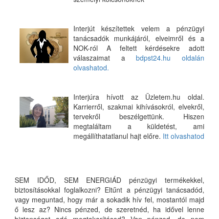
Interjút készítettek velem a pénzügyi
tanácsadók munkájáról, elveimről és a
NOK-ról A feltett kérdésekre adott
válaszaimat a
bdpst24.hu oldalán
olvashatod.
Interjúra hívott az Üzletem.hu oldal.
Karrierről, szakmai kihívásokról, elvekről,
tervekről beszélgettünk. Hiszen
megtaláltam a küldetést, ami
megállíthatatlanul hajt előre.
Itt olvashatod
SEM IDŐD, SEM ENERGIÁD pénzügyi termékekkel,
biztosításokkal foglalkozni? Eltűnt a pénzügyi tanácsadód,
vagy meguntad, hogy már a sokadik hív fel, mostantól majd
ő lesz az? Nincs pénzed, de szeretnéd, ha idővel lenne