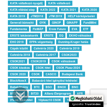
KATA vállalkozó nyugdíj
KATA vállalkozó
KATA ellátási alap
KATA 2022
KATA 2021
KATA 2020
KATA 2019
JTM2018
JTM 2019
HELP kárképviselet
Generali biztosító
GYIK
GINOP
GINAPP
FundiMini
Fundamenta
FixMÁP
Erste Future
EVA
ETF
ERSTE lakástakarék
ERSTE
EQ
EKHO változása
EHO 2019
EFPA végzettség
Dunning-Kruger hatás
Cápák között
Cafetéria 2020
Cafetéria 2019
Cafetéria 2018
Cafetéria 2017
CSOK2023
CSOK2021
CSOK2019
CSOK változások
CSOK kisokos
CSOK hitel
CSOK Plusz 2024
CSOK 2020
CSOK
CASCO
Budapest Bank
BlockNoteX
Babaváró hitel igénylési feltételei
Babakötvény
BTC
BSO
BNOX
BNO
BIT20plusz
BIT20
Allianz Életprogram
AFR
Megbízható Oldal
3%-os lakáshitel
10plusz10 CSOK
10plus15 CSOK
Igazolta:
Trustindex