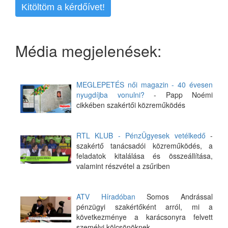
Kitöltöm a kérdőívet!
Média megjelenések:
MEGLEPETÉS női magazin - 40 évesen
nyugdíjba vonulni?
- Papp Noémi
cikkében szakértői közreműködés
RTL KLUB - PénzÜgyesek vetélkedő
-
szakértő tanácsadói közreműködés, a
feladatok kitalálása és összeállítása,
valamint részvétel a zsűriben
ATV Híradóban
Somos Andrással
pénzügyi szakértőként arról, mi a
következménye a karácsonyra felvett
személyi kölcsönöknek