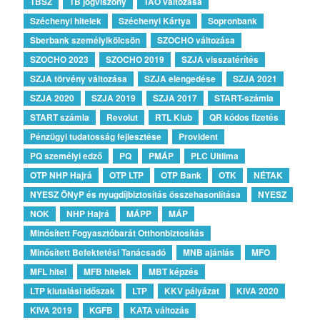
TBSZ
TB jogviszony
TAO változása
Széchenyi hitelek
Széchenyi Kártya
Sopronbank
Sberbank személyikölcsön
SZOCHO változása
SZOCHO 2023
SZOCHO 2019
SZJA visszatérítés
SZJA törvény változása
SZJA elengedése
SZJA 2021
SZJA 2020
SZJA 2019
SZJA 2017
START-számla
START számla
Revolut
RTL Klub
QR kódos fizetés
Pénzügyi tudatosság fejlesztése
Provident
PQ személyi edző
PQ
PMÁP
PLC Ultlima
OTP NHP Hajrá
OTP LTP
OTP Bank
OTK
NÉTAK
NYESZ ÖNyP és nyugdíjbiztosítás összehasonlítása
NYESZ
NOK
NHP Hajrá
MÁPP
MÁP
Minősített Fogyasztóbarát Otthonbiztosítás
Minősített Befektetési Tanácsadó
MNB ajánlás
MFO
MFL hitel
MFB hitelek
MBT képzés
LTP kiutalási időszak
LTP
KKV pályázat
KIVA 2020
KIVA 2019
KGFB
KATA változás