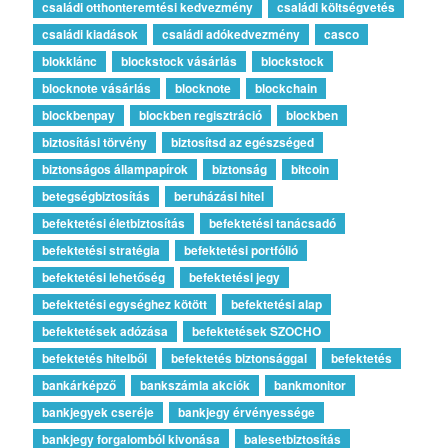
családi otthonteremtési kedvezmény
családi költségvetés
családi kiadások
családi adókedvezmény
casco
blokklánc
blockstock vásárlás
blockstock
blocknote vásárlás
blocknote
blockchain
blockbenpay
blockben regisztráció
blockben
biztosítási törvény
biztosítsd az egészséged
biztonságos állampapírok
biztonság
bitcoin
betegségbiztosítás
beruházási hitel
befektetési életbiztosítás
befektetési tanácsadó
befektetési stratégia
befektetési portfólió
befektetési lehetőség
befektetési jegy
befektetési egységhez kötött
befektetési alap
befektetések adózása
befektetések SZOCHO
befektetés hitelből
befektetés biztonsággal
befektetés
bankárképző
bankszámla akciók
bankmonitor
bankjegyek cseréje
bankjegy érvényessége
bankjegy forgalomból kivonása
balesetbiztosítás