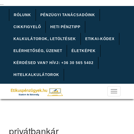
...
RÓLUNK
PÉNZÜGYI TANÁCSADÓINK
CIKKFIGYELŐ
HETI PÉNZTIPP
KALKULÁTOROK, LETÖLTÉSEK
ETIKAI-KÓDEX
ELÉRHETŐSÉG, ÜZENET
ÉLETKÉPEK
KÉRDÉSED VAN? HÍVJ: +36 30 565 5402
HITELKALKULÁTOROK
Toggle
navigation
privátbankár