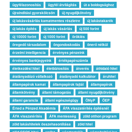
ügyfélazonosítás
ügyfél átvilágítás
út a boldogsághoz
újraindítási gyorskölcsön
új nyugdíjkötvény
új lakásvásárlás kamatmentes részletre
új lakástakarék
új lakás építés
új lakás vásárlás
új 500 forint
új 10000 forint
új 1000 forint
öröklés
öregedő társadalom
öngondoskodás
önerő nélkül
érzelmi intelligencia
érvényes pénzeink
érvényes bankjegyeink
értékpapírszámla
életkezdési hitel
életbiztosítás
átverés
áthidaló hitel
átalányadózó vállalkozó
átalányadó kalkulátor
áruhitel
állampapírok kamat
állampapírok fajtái
állampapírok
államkötvény
állami támogatás
állami nyugdíjkötvény
állami garancia
állami egészségügy
ÖNyP
ÖEP
Érted a Pénzed Akadémia
ÁFA visszatérítés építésnél
ÁFA visszatérítés
ÁFA mentesség
zöld otthon program
zöld lakáshitelek összehasonlítása
zöld hitel
zöld CSOK-hitel
wallet
vésztartalék
végrehajtási jog