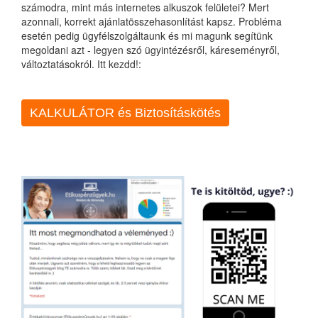
számodra, mint más internetes alkuszok felületei? Mert
azonnali, korrekt ajánlatösszehasonlítást kapsz. Probléma
esetén pedig ügyfélszolgáltaunk és mi magunk segítünk
megoldani azt - legyen szó ügyintézésről, káreseményről,
változtatásokról. Itt kezdd!:
KALKULÁTOR és Biztosításkötés