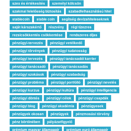
szex és értékesítés
személyi kölcsön
szakmai felelősség biztosítás
szabadfelhasználású hitel
stablecoin
stable coin
segítség devizahiteleseknek
saját kárszakértő
részvény
régi tízezres
rezsicsökkentés csökkentése
rendszeres díjas
pénzügyi-tervezés
pénzügyi vetélkedő
pénzügyi törvények
pénzügyi tudatosság
pénzügyi tervezés
pénzügyi tanácsadói karrier
pénzügyi tanácsadó
pénzügyi tanácsadás
pénzügyi szokások
pénzügyi szabadság
pénzügyi probléma
pénzügyi portfólió
pénzügyi nevelés
pénzügyi kurzus
pénzügyi kultúra
pénzügyi intelligencia
pénzügyi döntés
pénzügyi célok
pénzügyi csapdák
pénzügyi blog
pénzügyi akadémia
pénzügyesek
pénzügyek okosan
pénzügyek
pénzmosási törvény
pénz börtönében
pályázatfigyelő
prémium magyar állampapír
prémium euró állampapír