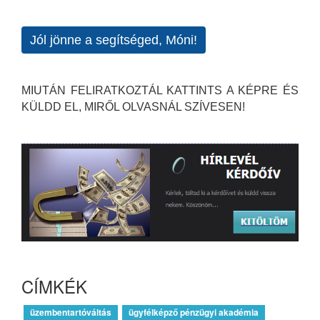
Jól jönne a segítséged, Móni!
MIUTÁN FELIRATKOZTÁL KATTINTS A KÉPRE ÉS
KÜLDD EL, MIRŐL OLVASNÁL SZÍVESEN!
CÍMKÉK
üzembentartóváltás
ügyfélképző pénzügyi akadémia