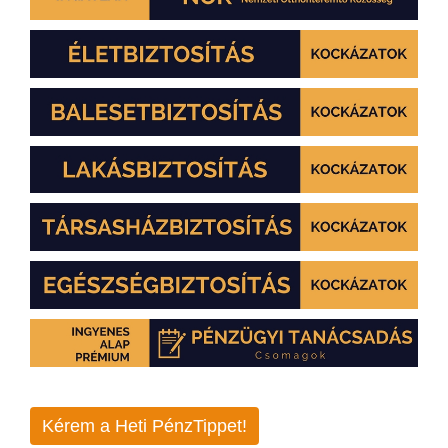
Kérem a Heti PénzTippet!