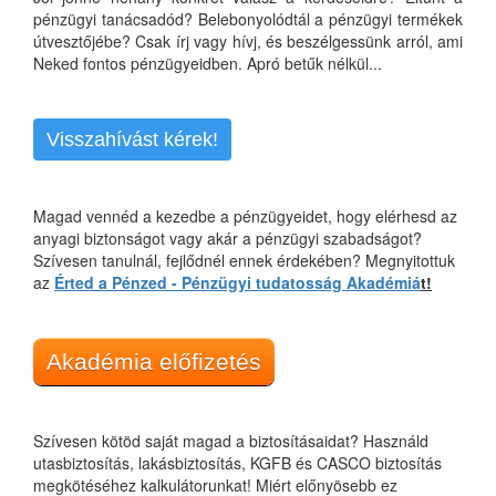
pénzügyi tanácsadód? Belebonyolódtál a pénzügyi termékek
útvesztőjébe? Csak írj vagy hívj, és beszélgessünk arról, ami
Neked fontos pénzügyeidben. Apró betűk nélkül...
Visszahívást kérek!
Magad vennéd a kezedbe a pénzügyeidet, hogy elérhesd az
anyagi biztonságot vagy akár a pénzügyi szabadságot?
Szívesen tanulnál, fejlődnél ennek érdekében? Megnyitottuk
az
Érted a Pénzed - Pénzügyi tudatosság Akadémiá
t!
Akadémia előfizetés
Szívesen kötöd saját magad a biztosításaidat? Használd
utasbiztosítás, lakásbiztosítás, KGFB és CASCO biztosítás
megkötéséhez kalkulátorunkat! Miért előnyösebb ez