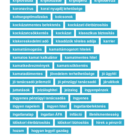
kriptovaluta
kriptotőzsde
kriptopénz
kriptodeviza
koronavírus
korai nyugdíj lehetősége
koltsegoptimalizalas
kolcsonok
kockázatmentes befektetés
kockázati életbiztosítás
kockázatcsökkentés
kockázat
klasszikus biztosítás
kiskereskedelmi adó
kisadózók tételes adója
karrier
kamattámogatás
kamattámogatott hitelek
kamatos kamat kalkulátor
kamatmentes hitel
kamatkedvezmények
kamatcsökkentés
kamatadómentes
jövedelem terhelhetősége
jó ügyfél
jó tanácsadó jellemzői
jó pénzügyi tanácsadó
járulékok
juttatások
jelzáloghitel
jelzalog
ingyenpénzek
ingyenes pénzügyi tanácsadás
ingyenes
ingyen napelem
ingyen hitel
ingatlanbefektetés
ingatlanalap
ingatlan ÁFA
infláció
illetékmentesség
időskori életbiztosítás
időskori biztosítás
hírek a pénzről
hozam
hogyan legyél gazdag