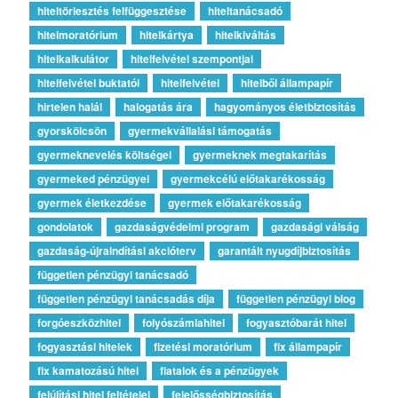
hiteltörlesztés felfüggesztése
hiteltanácsadó
hitelmoratórium
hitelkártya
hitelkiváltás
hitelkalkulátor
hitelfelvétel szempontjai
hitelfelvétel buktatói
hitelfelvétel
hitelből állampapír
hirtelen halál
halogatás ára
hagyományos életbiztosítás
gyorskölcsön
gyermekvállalási támogatás
gyermeknevelés költségei
gyermeknek megtakarítás
gyermeked pénzügyei
gyermekcélú előtakarékosság
gyermek életkezdése
gyermek előtakarékosság
gondolatok
gazdaságvédelmi program
gazdasági válság
gazdaság-újraindítási akcióterv
garantált nyugdíjbiztosítás
független pénzügyi tanácsadó
független pénzügyi tanácsadás díja
független pénzügyi blog
forgóeszközhitel
folyószámlahitel
fogyasztóbarát hitel
fogyasztási hitelek
fizetési moratórium
fix állampapír
fix kamatozású hitel
fiatalok és a pénzügyek
felújítási hitel feltételei
felelősségbiztosítás