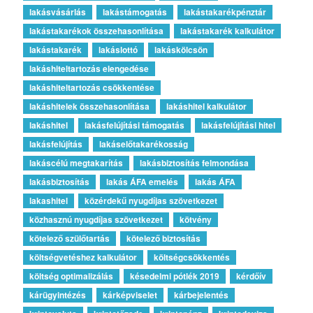
lakásvásárlás
lakástámogatás
lakástakarékpénztár
lakástakarékok összehasonlítása
lakástakarék kalkulátor
lakástakarék
lakáslottó
lakáskölcsön
lakáshiteltartozás elengedése
lakáshiteltartozás csökkentése
lakáshitelek összehasonlítása
lakáshitel kalkulátor
lakáshitel
lakásfelújítási támogatás
lakásfelújítási hitel
lakásfelújítás
lakáselőtakarékosság
lakáscélú megtakarítás
lakásbiztosítás felmondása
lakásbiztosítás
lakás ÁFA emelés
lakás ÁFA
lakashitel
közérdekű nyugdíjas szövetkezet
közhasznú nyugdíjas szövetkezet
kötvény
kötelező szülőtartás
kötelező biztosítás
költségvetéshez kalkulátor
költségcsökkentés
költség optimalizálás
késedelmi pótlék 2019
kérdőív
kárügyintézés
kárképviselet
kárbejelentés