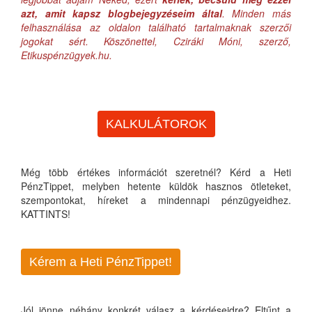
azt, amit kapsz blogbejegyzéseim által
. Minden más
felhasználása az oldalon található tartalmaknak szerzői
jogokat sért. Köszönettel, Cziráki Móni, szerző,
Etikuspénzügyek.hu.
KALKULÁTOROK
Még több értékes információt szeretnél? Kérd a Heti
PénzTippet, melyben hetente küldök hasznos ötleteket,
szempontokat, híreket a mindennapi pénzügyeidhez.
KATTINTS!
Kérem a Heti PénzTippet!
Jól jönne néhány konkrét válasz a kérdéseidre? Eltűnt a