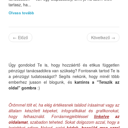
tartasz, ha...
Olvass tovább
←
Előző
Következő
→
Úgy gondolod Te is, hogy hozzáértő és etikus független
pénzügyi tanácsadókra van szükség? Fontosnak tartod Te is
a pénzügyi tudatosságot? Segíts nekünk, hogy minél több
emberhez jusson el blogunk, és
kattints a "Tetszik az
oldal" gombra
:)
Örömmel tölt el, ha elég értékesnek találod írásaimat vagy az
általam készített képeket, infografikákat és grafikonokat,
hogy felhasználd. Forrásmegjelöléssel
linkelve
az
oldalamat
, szabadon teheted. Sokat dolgozom azzal, hogy a
legjobbat adjam Neked, ezért
kérlek, becsüld meg ezzel