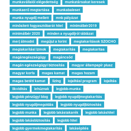
munkavállalói elégedettség
munkatársakat keresek
munkaerő megtartása
munkabaleset
munka nyugdíj mellett
mnb pályázat
minősített fogyasztóbarát hitel
minimálbér2019
minimálbér 2020
minden a nyugdíjról táblázat
merj álmodni
megújul a forint
megtakarítások SZOCHO
megtakarítási izmok
megtakarítás
megtakaritas
magánegészségügy
magáncsőd
magán egészségügyi biztosítás
magyar állampapír plusz
magyar korfa
magas kamat
magas hozam
magas betéti kamat
lízing
lojalitási program
lojalitás
likviditás
lehúznak
legjobb-munka
legjobb pénzügyi blog
legjobb nyugdíjmegtakarítás
legjobb nyugdíjmegoldás
legjobb nyugdíjbiztosítás
legjobb munka
legjobb lakástakarék
legjobb lakáshitel
legjobb lakásbiztosítás
legjobb hitel
legjobb gyermekmegtakarítás
lakásépítés