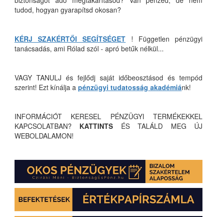
biztonságot adó megtakarításod? Van pénzed, de nem
tudod, hogyan gyarapítsd okosan?
KÉRJ SZAKÉRTŐI SEGÍTSÉGET
! Független pénzügyi
tanácsadás, ami Rólad szól - apró betűk nélkül...
VAGY TANULJ és fejlődj saját időbeosztásod és tempód
szerint! Ezt kínálja a
pénzügyi tudatosság akadémiá
nk!
INFORMÁCIÓT KERESEL PÉNZÜGYI TERMÉKEKKEL
KAPCSOLATBAN?
KATTINTS
ÉS TALÁLD MEG ÚJ
WEBOLDALAMON!