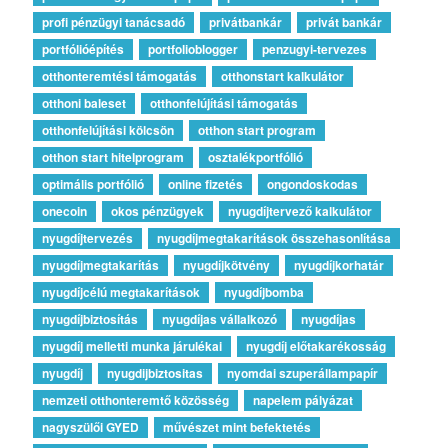
profi pénzügyi tanácsadó
privátbankár
privát bankár
portfólióépítés
portfolioblogger
penzugyi-tervezes
otthonteremtési támogatás
otthonstart kalkulátor
otthoni baleset
otthonfelújítási támogatás
otthonfelújítási kölcsön
otthon start program
otthon start hitelprogram
osztalékportfólió
optimális portfólió
online fizetés
ongondoskodas
onecoin
okos pénzügyek
nyugdíjtervező kalkulátor
nyugdíjtervezés
nyugdíjmegtakarítások összehasonlítása
nyugdíjmegtakarítás
nyugdíjkötvény
nyugdíjkorhatár
nyugdíjcélú megtakarítások
nyugdíjbomba
nyugdíjbiztosítás
nyugdíjas vállalkozó
nyugdíjas
nyugdíj melletti munka járulékai
nyugdíj előtakarékosság
nyugdíj
nyugdijbiztositas
nyomdai szuperállampapír
nemzeti otthonteremtő közösség
napelem pályázat
nagyszülői GYED
művészet mint befektetés