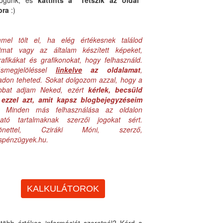
logunk, és
kattints a "Tetszik az oldal"
bra
:)
mel tölt el, ha elég értékesnek találod
aimat vagy az általam készített képeket,
rafikákat és grafikonokat, hogy felhasználd.
ásmegjelöléssel
linkelve
az oldalamat
,
adon teheted. Sokat dolgozom azzal, hogy a
obbat adjam Neked, ezért
kérlek, becsüld
ezzel azt, amit kapsz blogbejegyzéseim
. Minden más felhasználása az oldalon
lható tartalmaknak szerzői jogokat sért.
zönettel, Cziráki Móni, szerző,
uspénzügyek.hu.
KALKULÁTOROK