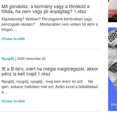
Mit gondolsz, a kormány vagy a főnököd a
hibás, ha nem vagy jól anyagilag? 1.rész
Képtelenség? Valóban? Pénzügyeink börtönében vagy
pénzügyek okosan? Mostanában nem voltam túl aktív a
blogon,...
Olvass tovább
Nyugdíj
| 2020 november 23
Itt a B-terv, mert ha mégis megöregszel, akkor
pénz is kell majd 1.rész
Nyugdíj, nyugdíj, nyugdíj - meg sem érem én azt! Na
igen, sokszor hallottam már ezt. Aztán ezzel a felkiáltással
a...
Olvass tovább