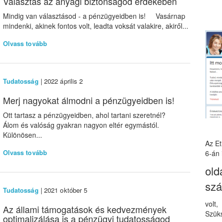
Választás az anyagi biztonságod érdekében
Mindig van választásod - a pénzügyeidben is! Vasárnap
mindenki, akinek fontos volt, leadta voksát valakire, akiről...
Olvass tovább
Tudatosság
| 2022 április 2
Merj nagyokat álmodni a pénzügyeidben is!
Ott tartasz a pénzügyeidben, ahol tartani szeretnél?
Álom és valóság gyakran nagyon eltér egymástól.
Különösen...
Az E
Olvass tovább
6-án 
old
sz
Tudatosság
| 2021 október 5
volt
Az állami támogatások és kedvezmények
Szüks
optimalizálása is a pénzügyi tudatosságod