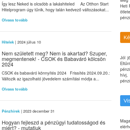
Még 
Így lesz Neked is olcsóbb a lakáshiteled Az Otthon Start
Heti
Hitelprogram úgy tűnik, hogy talán kedvező változásokat...
ötle
pénz
Olvass tovább
Ké
Hitelek
| 2024 július 10
Nem született meg? Nem is akartad? Szuper,
Jól 
megmentenek! - CSOK és Babaváró kölcsön
2024
Eltű
pénz
CSOK és babaváró könnyítés 2024 Frissítés 2024.09.20.:
hívj
Változik az igazolható jövedelem számítási módja a...
pénzü
Olvass tovább
Vi
Pénzhírek
| 2023 december 31
Maga
Hogyan fejleszd a pénzügyi tudatosságod és
elérh
miért? - mutatjuk