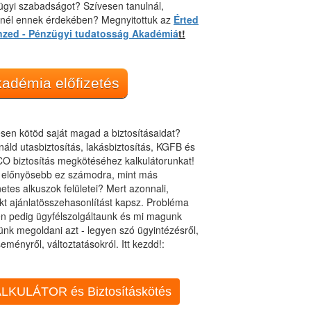
gyi szabadságot? Szívesen tanulnál,
dnél ennek érdekében? Megnyitottuk az
Érted
nzed - Pénzügyi tudatosság Akadémiá
t!
adémia előfizetés
sen kötöd saját magad a biztosításaidat?
áld utasbiztosítás, lakásbiztosítás, KGFB és
O biztosítás megkötéséhez kalkulátorunkat!
t előnyösebb ez számodra, mint más
netes alkuszok felületei? Mert azonnali,
kt ajánlatösszehasonlítást kapsz. Probléma
n pedig ügyfélszolgáltaunk és mi magunk
ünk megoldani azt - legyen szó ügyintézésről,
eményről, változtatásokról. Itt kezdd!:
LKULÁTOR és Biztosításkötés