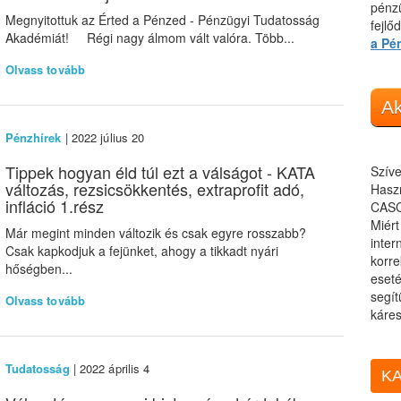
pénzü
Megnyitottuk az Érted a Pénzed - Pénzügyi Tudatosság
fejlő
Akadémiát! Régi nagy álmom vált valóra. Több...
a Pé
Olvass tovább
Ak
Pénzhírek
| 2022 július 20
Tippek hogyan éld túl ezt a válságot - KATA
Szíve
változás, rezsicsökkentés, extraprofit adó,
Haszn
infláció 1.rész
CASC
Miér
Már megint minden változik és csak egyre rosszabb?
inter
Csak kapkodjuk a fejünket, ahogy a tikkadt nyári
korre
hőségben...
eseté
segít
Olvass tovább
káres
Tudatosság
| 2022 április 4
KA