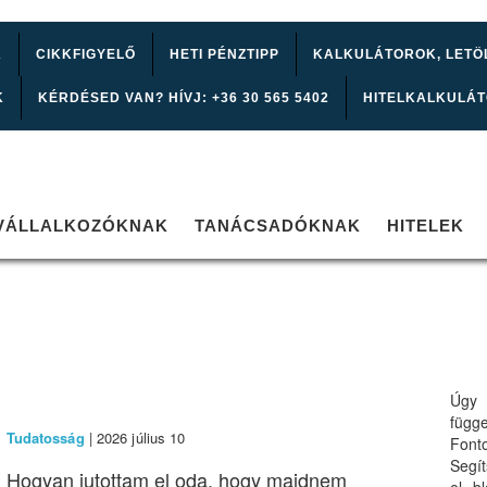
K
CIKKFIGYELŐ
HETI PÉNZTIPP
KALKULÁTOROK, LETÖ
K
KÉRDÉSED VAN? HÍVJ: +36 30 565 5402
HITELKALKULÁ
VÁLLALKOZÓKNAK
TANÁCSADÓKNAK
HITELEK
Úgy 
függ
Tudatosság
| 2026 július 10
Font
Segí
Hogyan jutottam el oda, hogy majdnem