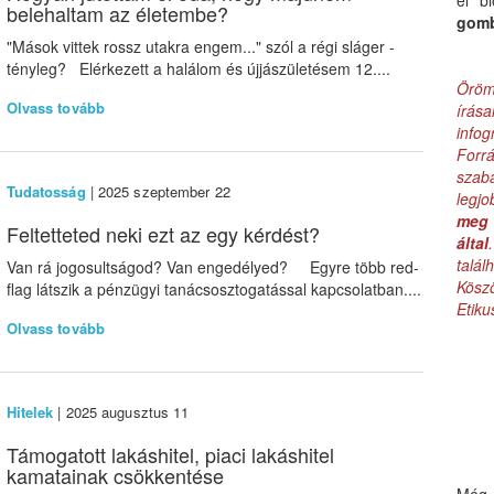
el b
belehaltam az életembe?
gom
"Mások vittek rossz utakra engem..." szól a régi sláger -
tényleg? Elérkezett a halálom és újjászületésem 12....
Öröm
Olvass tovább
írás
infog
Forr
szab
Tudatosság
| 2025 szeptember 22
legj
meg 
Feltetteted neki ezt az egy kérdést?
által
talá
Van rá jogosultságod? Van engedélyed? Egyre több red-
Kös
flag látszik a pénzügyi tanácsosztogatással kapcsolatban....
Etik
Olvass tovább
Hitelek
| 2025 augusztus 11
Támogatott lakáshitel, piaci lakáshitel
kamatainak csökkentése