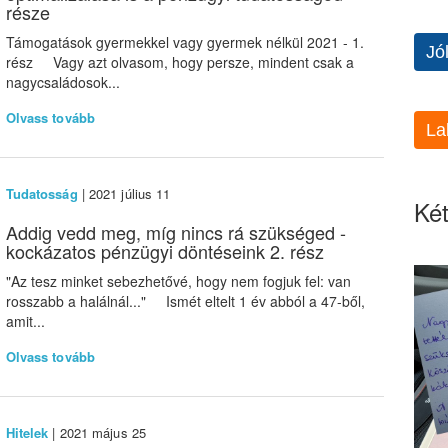
része
Támogatások gyermekkel vagy gyermek nélkül 2021 - 1.
Jó
rész Vagy azt olvasom, hogy persze, mindent csak a
nagycsaládosok...
Olvass tovább
La
Tudatosság
| 2021 július 11
Két
Addig vedd meg, míg nincs rá szükséged -
kockázatos pénzügyi döntéseink 2. rész
"Az tesz minket sebezhetővé, hogy nem fogjuk fel: van
rosszabb a halálnál..." Ismét eltelt 1 év abból a 47-ből,
amit...
Olvass tovább
Hitelek
| 2021 május 25