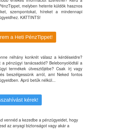
több értékes információt szeretnél? Kérd a
 PénzTippet, melyben hetente küldök hasznos
teket, szempontokat, híreket a mindennapi
ügyeidhez. KATTINTS!
rem a Heti PénzTippet!
jönne néhány konkrét válasz a kérdéseidre?
nt a pénzügyi tanácsadód? Belebonyolódtál a
ügyi termékek útvesztőjébe? Csak írj vagy
, és beszélgessünk arról, ami Neked fontos
gyeidben. Apró betűk nélkül...
sszahívást kérek!
d vennéd a kezedbe a pénzügyeidet, hogy
esd az anyagi biztonságot vagy akár a