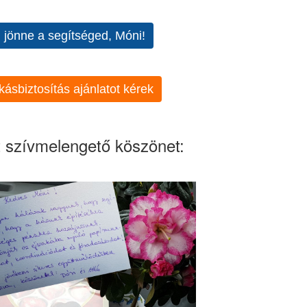
l jönne a segítséged, Móni!
kásbiztosítás ajánlatot kérek
 szívmelengető köszönet: