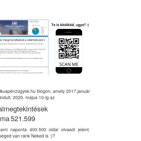
tikuspénzügyek.hu blogon, amely 2017.január
indult, 2020. május 10-ig az
almegtekintések
áma
521.599
, ami naponta 400-500 oldal olvasót jelent.
éged van ránk Neked is :)?