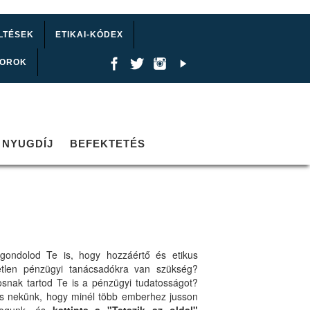
LTÉSEK
ETIKAI-KÓDEX
TOROK
NYUGDÍJ
BEFEKTETÉS
gondolod Te is, hogy hozzáértő és etikus
etlen pénzügyi tanácsadókra van szükség?
osnak tartod Te is a pénzügyi tudatosságot?
ts nekünk, hogy minél több emberhez jusson