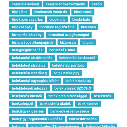
családi kiadások
családi adókedvezmény
casco
blokklánc
blockstock vásárlás
blockstock
blocknote vásárlás
blocknote
blockchain
blockbenpay
blockben regisztráció
blockben
biztosítási törvény
biztosítsd az egészséged
biztonságos állampapírok
biztonság
bitcoin
betegségbiztosítás
beruházási hitel
befektetési életbiztosítás
befektetési tanácsadó
befektetési stratégia
befektetési portfólió
befektetési lehetőség
befektetési jegy
befektetési egységhez kötött
befektetési alap
befektetések adózása
befektetések SZOCHO
befektetés hitelből
befektetés biztonsággal
befektetés
bankárképző
bankszámla akciók
bankmonitor
bankjegyek cseréje
bankjegy érvényessége
bankjegy forgalomból kivonása
balesetbiztosítás
baleset
babaváróhoz TB nyomtatvány
babaváró kölcsön