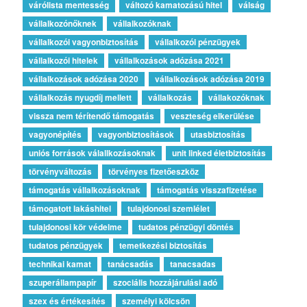
várólista mentesség
változó kamatozású hitel
válság
vállalkozónőknek
vállalkozóknak
vállalkozói vagyonbiztosítás
vállalkozói pénzügyek
vállalkozói hitelek
vállalkozások adózása 2021
vállalkozások adózása 2020
vállalkozások adózása 2019
vállalkozás nyugdíj mellett
vállalkozás
vállakozóknak
vissza nem térítendő támogatás
veszteség elkerülése
vagyonépítés
vagyonbiztosítások
utasbiztosítás
uniós források válallkozásoknak
unit linked életbiztosítás
törvényváltozás
törvényes fizetőeszköz
támogatás vállalkozásoknak
támogatás visszafizetése
támogatott lakáshitel
tulajdonosi szemlélet
tulajdonosi kör védelme
tudatos pénzügyi döntés
tudatos pénzügyek
temetkezési biztosítás
technikai kamat
tanácsadás
tanacsadas
szuperállampapír
szociális hozzájárulási adó
szex és értékesítés
személyi kölcsön