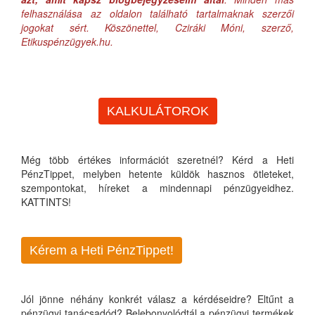
felhasználása az oldalon található tartalmaknak szerzői
jogokat sért. Köszönettel, Cziráki Móni, szerző,
Etikuspénzügyek.hu.
KALKULÁTOROK
Még több értékes információt szeretnél? Kérd a Heti
PénzTippet, melyben hetente küldök hasznos ötleteket,
szempontokat, híreket a mindennapi pénzügyeidhez.
KATTINTS!
Kérem a Heti PénzTippet!
Jól jönne néhány konkrét válasz a kérdéseidre? Eltűnt a
pénzügyi tanácsadód? Belebonyolódtál a pénzügyi termékek