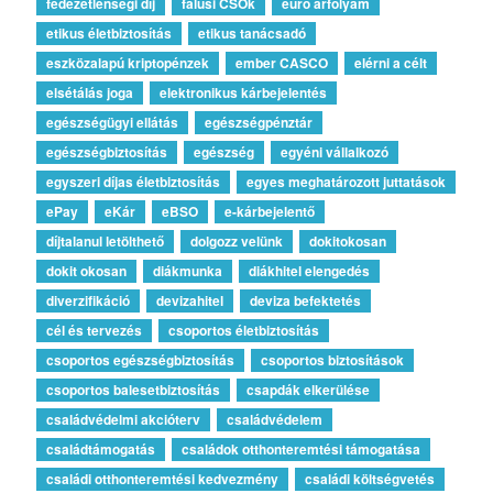
fedezetlenségi díj
falusi CSOk
euro árfolyam
etikus életbiztosítás
etikus tanácsadó
eszközalapú kriptopénzek
ember CASCO
elérni a célt
elsétálás joga
elektronikus kárbejelentés
egészségügyi ellátás
egészségpénztár
egészségbiztosítás
egészség
egyéni vállalkozó
egyszeri díjas életbiztosítás
egyes meghatározott juttatások
ePay
eKár
eBSO
e-kárbejelentő
díjtalanul letölthető
dolgozz velünk
dokitokosan
dokit okosan
diákmunka
diákhitel elengedés
diverzifikáció
devizahitel
deviza befektetés
cél és tervezés
csoportos életbiztosítás
csoportos egészségbiztosítás
csoportos biztosítások
csoportos balesetbiztosítás
csapdák elkerülése
családvédelmi akcióterv
családvédelem
családtámogatás
családok otthonteremtési támogatása
családi otthonteremtési kedvezmény
családi költségvetés