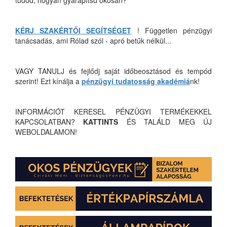
tudod, hogyan gyarapítsd okosan?
KÉRJ SZAKÉRTŐI SEGÍTSÉGET
! Független pénzügyi
tanácsadás, ami Rólad szól - apró betűk nélkül...
VAGY TANULJ és fejlődj saját időbeosztásod és tempód
szerint! Ezt kínálja a
pénzügyi tudatosság akadémiá
nk!
INFORMÁCIÓT KERESEL PÉNZÜGYI TERMÉKEKKEL
KAPCSOLATBAN?
KATTINTS
ÉS TALÁLD MEG ÚJ
WEBOLDALAMON!