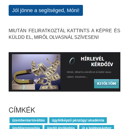
Jól jönne a segítséged, Móni!
MIUTÁN FELIRATKOZTÁL KATTINTS A KÉPRE ÉS
KÜLDD EL, MIRŐL OLVASNÁL SZÍVESEN!
CÍMKÉK
üzembentartóváltás
ügyfélképző pénzügyi akadémia
ügyfélazonosítás
ügyfél átvilágítás
út a boldogsághoz