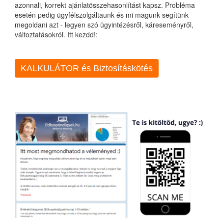
azonnali, korrekt ajánlatösszehasonlítást kapsz. Probléma
esetén pedig ügyfélszolgáltaunk és mi magunk segítünk
megoldani azt - legyen szó ügyintézésről, káreseményről,
változtatásokról. Itt kezdd!:
KALKULÁTOR és Biztosításkötés