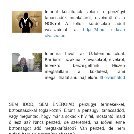
Interjút készítettek velem a pénzügyi
tanácsadók munkájáról, elveimről és a
NOK-ról A feltett kérdésekre adott
válaszaimat a
bdpst24.hu oldalán
olvashatod.
Interjúra hívott az Üzletem.hu oldal.
Karrierről, szakmai kihívásokról, elvekről,
tervekről beszélgettünk. Hiszen
megtaláltam a küldetést, ami
megállíthatatlanul hajt előre.
Itt olvashatod
SEM IDŐD, SEM ENERGIÁD pénzügyi termékekkel,
biztosításokkal foglalkozni? Eltűnt a pénzügyi tanácsadód,
vagy meguntad, hogy már a sokadik hív fel, mostantól majd
ő lesz az? Nincs pénzed, de szeretnéd, ha idővel lenne
biztonságot adó megtakarításod? Van pénzed, de nem