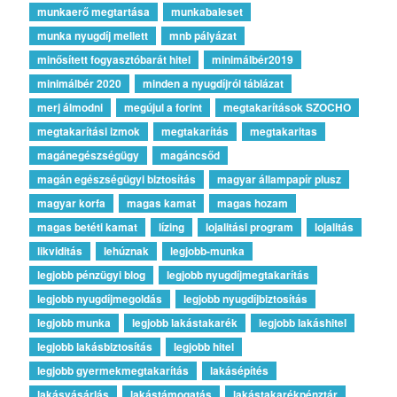
munkaerő megtartása
munkabaleset
munka nyugdíj mellett
mnb pályázat
minősített fogyasztóbarát hitel
minimálbér2019
minimálbér 2020
minden a nyugdíjról táblázat
merj álmodni
megújul a forint
megtakarítások SZOCHO
megtakarítási izmok
megtakarítás
megtakaritas
magánegészségügy
magáncsőd
magán egészségügyi biztosítás
magyar állampapír plusz
magyar korfa
magas kamat
magas hozam
magas betéti kamat
lízing
lojalitási program
lojalitás
likviditás
lehúznak
legjobb-munka
legjobb pénzügyi blog
legjobb nyugdíjmegtakarítás
legjobb nyugdíjmegoldás
legjobb nyugdíjbiztosítás
legjobb munka
legjobb lakástakarék
legjobb lakáshitel
legjobb lakásbiztosítás
legjobb hitel
legjobb gyermekmegtakarítás
lakásépítés
lakásvásárlás
lakástámogatás
lakástakarékpénztár