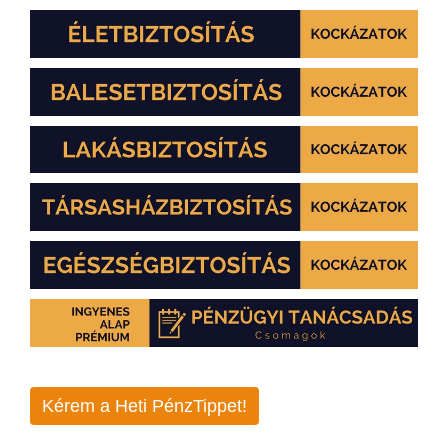
Kérem a Heti PénzTippet!