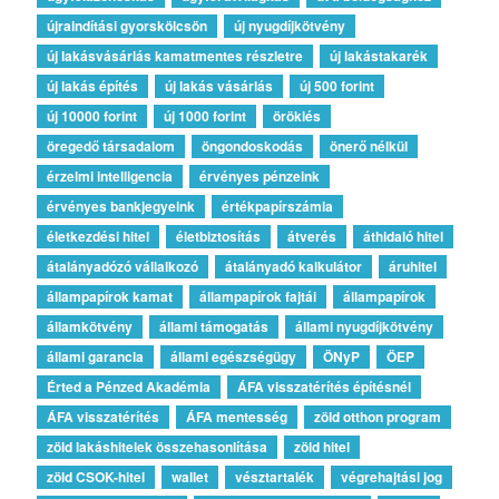
újraindítási gyorskölcsön
új nyugdíjkötvény
új lakásvásárlás kamatmentes részletre
új lakástakarék
új lakás építés
új lakás vásárlás
új 500 forint
új 10000 forint
új 1000 forint
öröklés
öregedő társadalom
öngondoskodás
önerő nélkül
érzelmi intelligencia
érvényes pénzeink
érvényes bankjegyeink
értékpapírszámla
életkezdési hitel
életbiztosítás
átverés
áthidaló hitel
átalányadózó vállalkozó
átalányadó kalkulátor
áruhitel
állampapírok kamat
állampapírok fajtái
állampapírok
államkötvény
állami támogatás
állami nyugdíjkötvény
állami garancia
állami egészségügy
ÖNyP
ÖEP
Érted a Pénzed Akadémia
ÁFA visszatérítés építésnél
ÁFA visszatérítés
ÁFA mentesség
zöld otthon program
zöld lakáshitelek összehasonlítása
zöld hitel
zöld CSOK-hitel
wallet
vésztartalék
végrehajtási jog