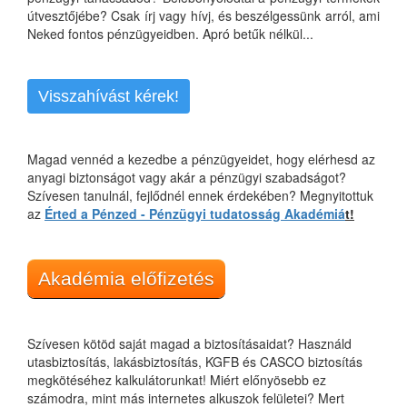
útvesztőjébe? Csak írj vagy hívj, és beszélgessünk arról, ami
Neked fontos pénzügyeidben. Apró betűk nélkül...
Visszahívást kérek!
Magad vennéd a kezedbe a pénzügyeidet, hogy elérhesd az
anyagi biztonságot vagy akár a pénzügyi szabadságot?
Szívesen tanulnál, fejlődnél ennek érdekében? Megnyitottuk
az
Érted a Pénzed - Pénzügyi tudatosság Akadémiá
t!
Akadémia előfizetés
Szívesen kötöd saját magad a biztosításaidat? Használd
utasbiztosítás, lakásbiztosítás, KGFB és CASCO biztosítás
megkötéséhez kalkulátorunkat! Miért előnyösebb ez
számodra, mint más internetes alkuszok felületei? Mert