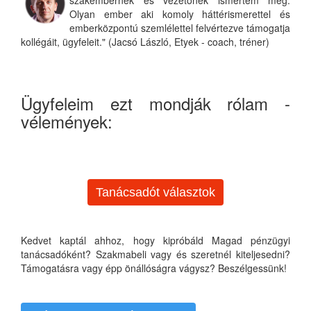
Olyan ember aki komoly háttérismerettel és
emberközpontú szemlélettel felvértezve támogatja
kollégáit, ügyfeleit." (Jacsó László, Etyek - coach, tréner)
Ügyfeleim ezt mondják rólam -
vélemények:
Tanácsadót választok
Kedvet kaptál ahhoz, hogy kipróbáld Magad pénzügyi
tanácsadóként? Szakmabeli vagy és szeretnél kiteljesedni?
Támogatásra vagy épp önállóságra vágysz? Beszélgessünk!