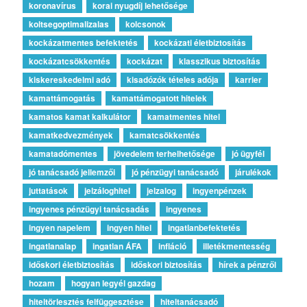
koronavírus
korai nyugdíj lehetősége
koltsegoptimalizalas
kolcsonok
kockázatmentes befektetés
kockázati életbiztosítás
kockázatcsökkentés
kockázat
klasszikus biztosítás
kiskereskedelmi adó
kisadózók tételes adója
karrier
kamattámogatás
kamattámogatott hitelek
kamatos kamat kalkulátor
kamatmentes hitel
kamatkedvezmények
kamatcsökkentés
kamatadómentes
jövedelem terhelhetősége
jó ügyfél
jó tanácsadó jellemzői
jó pénzügyi tanácsadó
járulékok
juttatások
jelzáloghitel
jelzalog
ingyenpénzek
ingyenes pénzügyi tanácsadás
ingyenes
ingyen napelem
ingyen hitel
ingatlanbefektetés
ingatlanalap
ingatlan ÁFA
infláció
illetékmentesség
időskori életbiztosítás
időskori biztosítás
hírek a pénzről
hozam
hogyan legyél gazdag
hiteltörlesztés felfüggesztése
hiteltanácsadó