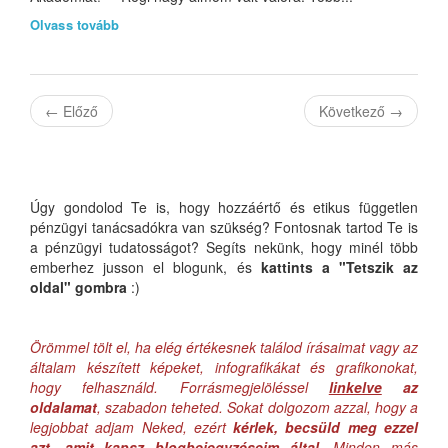
Olvass tovább
←
Előző
Következő
→
Úgy gondolod Te is, hogy hozzáértő és etikus független
pénzügyi tanácsadókra van szükség? Fontosnak tartod Te is
a pénzügyi tudatosságot? Segíts nekünk, hogy minél több
emberhez jusson el blogunk, és
kattints a "Tetszik az
oldal" gombra
:)
Örömmel tölt el, ha elég értékesnek találod írásaimat vagy az
általam készített képeket, infografikákat és grafikonokat,
hogy felhasználd. Forrásmegjelöléssel
linkelve
az
oldalamat
, szabadon teheted. Sokat dolgozom azzal, hogy a
legjobbat adjam Neked, ezért
kérlek, becsüld meg ezzel
azt, amit kapsz blogbejegyzéseim által
. Minden más