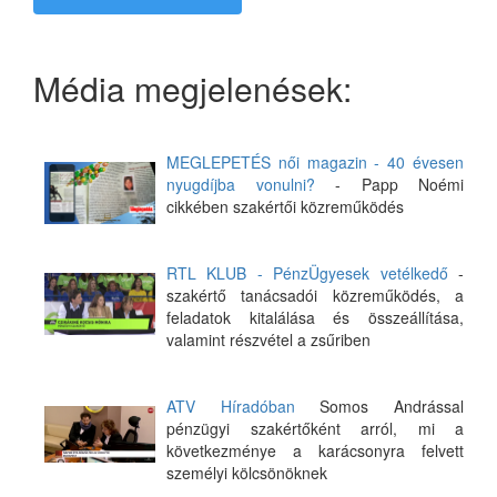
Média megjelenések:
MEGLEPETÉS női magazin - 40 évesen
nyugdíjba vonulni?
- Papp Noémi
cikkében szakértői közreműködés
RTL KLUB - PénzÜgyesek vetélkedő
-
szakértő tanácsadói közreműködés, a
feladatok kitalálása és összeállítása,
valamint részvétel a zsűriben
ATV Híradóban
Somos Andrással
pénzügyi szakértőként arról, mi a
következménye a karácsonyra felvett
személyi kölcsönöknek