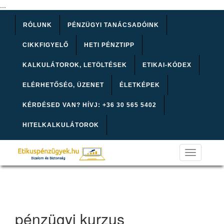
...
RÓLUNK
PÉNZÜGYI TANÁCSADÓINK
CIKKFIGYELŐ
HETI PÉNZTIPP
KALKULÁTOROK, LETÖLTÉSEK
ETIKAI-KÓDEX
ELÉRHETŐSÉG, ÜZENET
ÉLETKÉPEK
KÉRDÉSED VAN? HÍVJ: +36 30 565 5402
HITELKALKULÁTOROK
Toggle
navigation
pénzügyi kurzus