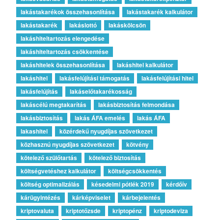
lakástakarékok összehasonlítása
lakástakarék kalkulátor
lakástakarék
lakáslottó
lakáskölcsön
lakáshiteltartozás elengedése
lakáshiteltartozás csökkentése
lakáshitelek összehasonlítása
lakáshitel kalkulátor
lakáshitel
lakásfelújítási támogatás
lakásfelújítási hitel
lakásfelújítás
lakáselőtakarékosság
lakáscélú megtakarítás
lakásbiztosítás felmondása
lakásbiztosítás
lakás ÁFA emelés
lakás ÁFA
lakashitel
közérdekű nyugdíjas szövetkezet
közhasznú nyugdíjas szövetkezet
kötvény
kötelező szülőtartás
kötelező biztosítás
költségvetéshez kalkulátor
költségcsökkentés
költség optimalizálás
késedelmi pótlék 2019
kérdőív
kárügyintézés
kárképviselet
kárbejelentés
kriptovaluta
kriptotőzsde
kriptopénz
kriptodeviza