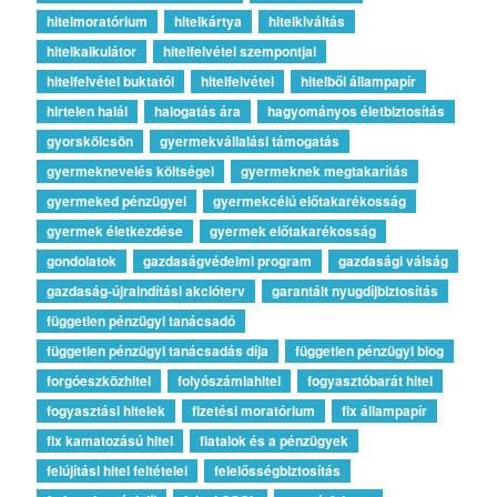
hitelmoratórium
hitelkártya
hitelkiváltás
hitelkalkulátor
hitelfelvétel szempontjai
hitelfelvétel buktatói
hitelfelvétel
hitelből állampapír
hirtelen halál
halogatás ára
hagyományos életbiztosítás
gyorskölcsön
gyermekvállalási támogatás
gyermeknevelés költségei
gyermeknek megtakarítás
gyermeked pénzügyei
gyermekcélú előtakarékosság
gyermek életkezdése
gyermek előtakarékosság
gondolatok
gazdaságvédelmi program
gazdasági válság
gazdaság-újraindítási akcióterv
garantált nyugdíjbiztosítás
független pénzügyi tanácsadó
független pénzügyi tanácsadás díja
független pénzügyi blog
forgóeszközhitel
folyószámlahitel
fogyasztóbarát hitel
fogyasztási hitelek
fizetési moratórium
fix állampapír
fix kamatozású hitel
fiatalok és a pénzügyek
felújítási hitel feltételei
felelősségbiztosítás