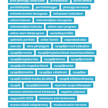
profi pénzügyi tanácsadó
privátbankár
privát bankár
portfólióépítés
portfolioblogger
penzugyi-tervezes
otthonteremtési támogatás
otthonstart kalkulátor
otthoni baleset
otthonfelújítási támogatás
otthonfelújítási kölcsön
otthon start program
otthon start hitelprogram
osztalékportfólió
optimális portfólió
online fizetés
ongondoskodas
onecoin
okos pénzügyek
nyugdíjtervező kalkulátor
nyugdíjtervezés
nyugdíjmegtakarítások összehasonlítása
nyugdíjmegtakarítás
nyugdíjkötvény
nyugdíjkorhatár
nyugdíjcélú megtakarítások
nyugdíjbomba
nyugdíjbiztosítás
nyugdíjas vállalkozó
nyugdíjas
nyugdíj melletti munka járulékai
nyugdíj előtakarékosság
nyugdíj
nyugdijbiztositas
nyomdai szuperállampapír
nemzeti otthonteremtő közösség
napelem pályázat
nagyszülői GYED
művészet mint befektetés
munkavállalói elégedettség
munkatársakat keresek