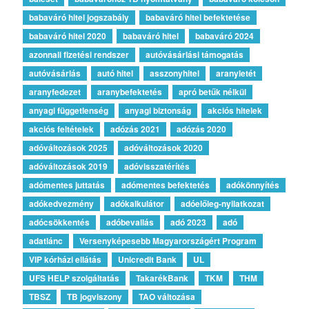
babaváró hitel jogszabály
babaváró hitel befektetése
babaváró hitel 2020
babaváró hitel
babaváró 2024
azonnali fizetési rendszer
autóvásárlási támogatás
autóvásárlás
autó hitel
asszonyhitel
aranyletét
aranyfedezet
aranybefektetés
apró betűk nélkül
anyagi függetlenség
anyagi biztonság
akciós hitelek
akciós feltételek
adózás 2021
adózás 2020
adóváltozások 2025
adóváltozások 2020
adóváltozások 2019
adóvisszatérítés
adómentes juttatás
adómentes befektetés
adókönnyítés
adókedvezmény
adókalkulátor
adóelőleg-nyilatkozat
adócsökkentés
adóbevallás
adó 2023
adó
adatlánc
Versenyképesebb Magyarországért Program
VIP kórházi ellátás
Unicredit Bank
UL
UFS HELP szolgáltatás
TakarékBank
TKM
THM
TBSZ
TB jogviszony
TAO változása