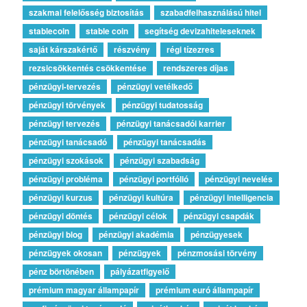
szakmai felelősség biztosítás
szabadfelhasználású hitel
stablecoin
stable coin
segítség devizahiteleseknek
saját kárszakértő
részvény
régi tízezres
rezsicsökkentés csökkentése
rendszeres díjas
pénzügyi-tervezés
pénzügyi vetélkedő
pénzügyi törvények
pénzügyi tudatosság
pénzügyi tervezés
pénzügyi tanácsadói karrier
pénzügyi tanácsadó
pénzügyi tanácsadás
pénzügyi szokások
pénzügyi szabadság
pénzügyi probléma
pénzügyi portfólió
pénzügyi nevelés
pénzügyi kurzus
pénzügyi kultúra
pénzügyi intelligencia
pénzügyi döntés
pénzügyi célok
pénzügyi csapdák
pénzügyi blog
pénzügyi akadémia
pénzügyesek
pénzügyek okosan
pénzügyek
pénzmosási törvény
pénz börtönében
pályázatfigyelő
prémium magyar állampapír
prémium euró állampapír