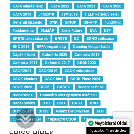
KATA ellátási alap
KATA 2022
KATA 2021
KATA 2020
KATA 2019
JTM2018
JTM 2019
HELP kárképviselet
Generali biztosító
GYIK
GINOP
GINAPP
FundiMini
Fundamenta
FixMÁP
Erste Future
EVA
ETF
ERSTE lakástakarék
ERSTE
EQ
EKHO változása
EHO 2019
EFPA végzettség
Dunning-Kruger hatás
Cápák között
Cafetéria 2020
Cafetéria 2019
Cafetéria 2018
Cafetéria 2017
CSOK2023
CSOK2021
CSOK2019
CSOK változások
CSOK kisokos
CSOK hitel
CSOK Plusz 2024
CSOK 2020
CSOK
CASCO
Budapest Bank
BlockNoteX
Babaváró hitel igénylési feltételei
Babakötvény
BTC
BSO
BNOX
BNO
BIT20plusz
BIT20
Allianz Életprogram
AFR
3%-os lakáshitel
10plusz10 CSOK
10plus15 CSOK
Megbízható Oldal
FRISS HÍREK
Igazolta:
Trustindex