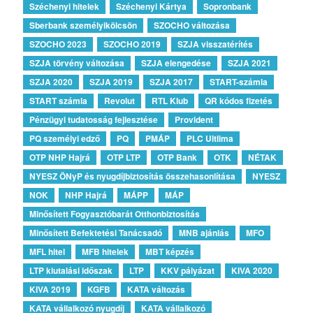
Széchenyi hitelek
Széchenyi Kártya
Sopronbank
Sberbank személyikölcsön
SZOCHO változása
SZOCHO 2023
SZOCHO 2019
SZJA visszatérítés
SZJA törvény változása
SZJA elengedése
SZJA 2021
SZJA 2020
SZJA 2019
SZJA 2017
START-számla
START számla
Revolut
RTL Klub
QR kódos fizetés
Pénzügyi tudatosság fejlesztése
Provident
PQ személyi edző
PQ
PMÁP
PLC Ultlima
OTP NHP Hajrá
OTP LTP
OTP Bank
OTK
NÉTAK
NYESZ ÖNyP és nyugdíjbiztosítás összehasonlítása
NYESZ
NOK
NHP Hajrá
MÁPP
MÁP
Minősített Fogyasztóbarát Otthonbiztosítás
Minősített Befektetési Tanácsadó
MNB ajánlás
MFO
MFL hitel
MFB hitelek
MBT képzés
LTP kiutalási időszak
LTP
KKV pályázat
KIVA 2020
KIVA 2019
KGFB
KATA változás
KATA vállalkozó nyugdíj
KATA vállalkozó