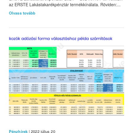
az ERSTE Lakástakarékpénztár termékkínálata. Röviden:...
Olvass tovább
Pénzhírek
| 2022 július 20