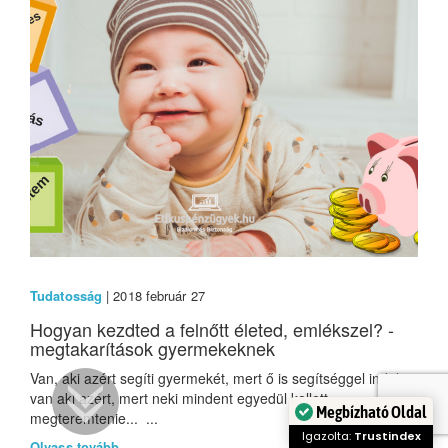
Tudatosság
| 2018 február 27
Hogyan kezdted a felnőtt életed, emlékszel? -
megtakarítások gyermekeknek
Van, aki azért segíti gyermekét, mert ő is segítséggel indult,
van aki azért, mert neki mindent egyedül kellett
megteremtenie... ...
Megbízható Oldal
Olvass tovább