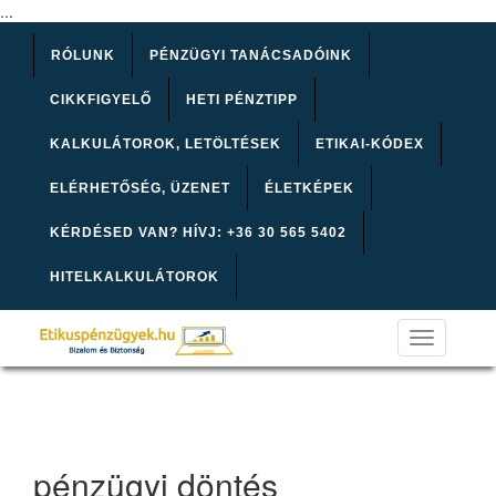
...
RÓLUNK
PÉNZÜGYI TANÁCSADÓINK
CIKKFIGYELŐ
HETI PÉNZTIPP
KALKULÁTOROK, LETÖLTÉSEK
ETIKAI-KÓDEX
ELÉRHETŐSÉG, ÜZENET
ÉLETKÉPEK
KÉRDÉSED VAN? HÍVJ: +36 30 565 5402
HITELKALKULÁTOROK
Toggle
navigation
pénzügyi döntés