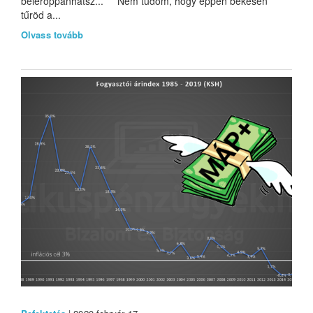
beleroppanhatsz... Nem tudom, hogy éppen békésen
tűröd a...
Olvass tovább