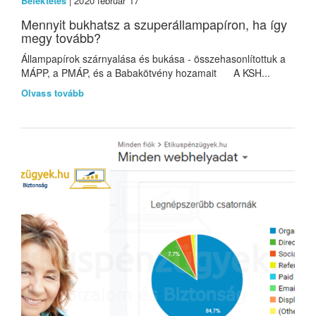
Befektetés
| 2020 február 17
Mennyit bukhatsz a szuperállampapíron, ha így
megy tovább?
Állampapírok szárnyalása és bukása - összehasonlítottuk a
MÁPP, a PMÁP, és a Babakötvény hozamait A KSH...
Olvass tovább