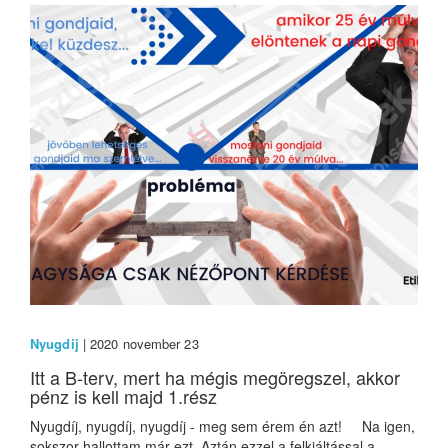
Nyugdíj
| 2020 november 23
Itt a B-terv, mert ha mégis megöregszel, akkor
pénz is kell majd 1.rész
Nyugdíj, nyugdíj, nyugdíj - meg sem érem én azt! Na igen,
sokszor hallottam már ezt. Aztán ezzel a felkiáltással a...