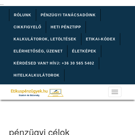
...
RÓLUNK
PÉNZÜGYI TANÁCSADÓINK
CIKKFIGYELŐ
HETI PÉNZTIPP
KALKULÁTOROK, LETÖLTÉSEK
ETIKAI-KÓDEX
ELÉRHETŐSÉG, ÜZENET
ÉLETKÉPEK
KÉRDÉSED VAN? HÍVJ: +36 30 565 5402
HITELKALKULÁTOROK
Toggle
navigation
pénzügyi célok