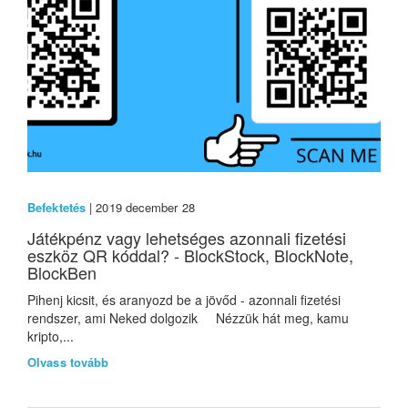
Befektetés
| 2019 december 28
Játékpénz vagy lehetséges azonnali fizetési
eszköz QR kóddal? - BlockStock, BlockNote,
BlockBen
Pihenj kicsit, és aranyozd be a jövőd - azonnali fizetési
rendszer, ami Neked dolgozik Nézzük hát meg, kamu
kripto,...
Olvass tovább