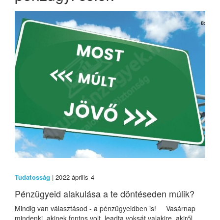
Tudatosság
| 2022 április 4
Pénzügyeid alakulása a te döntéseden múlik?
Mindig van választásod - a pénzügyeidben is! Vasárnap
mindenki, akinek fontos volt, leadta voksát valakire, akiről...