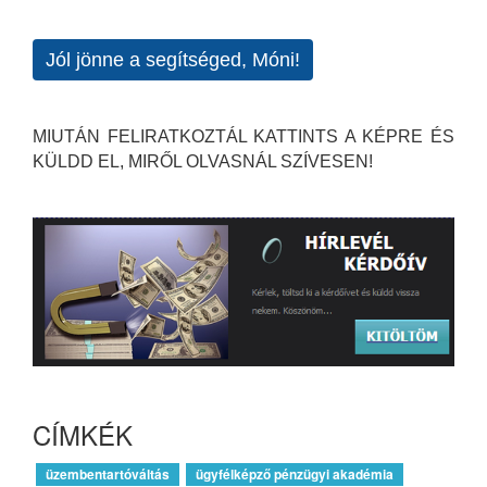
Jól jönne a segítséged, Móni!
MIUTÁN FELIRATKOZTÁL KATTINTS A KÉPRE ÉS
KÜLDD EL, MIRŐL OLVASNÁL SZÍVESEN!
CÍMKÉK
üzembentartóváltás
ügyfélképző pénzügyi akadémia