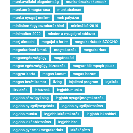
munkavállalói elégedettség
munkatársakat keresek
munkaerő megtartása
munkabaleset
munka nyugdíj mellett
mnb pályázat
minősített fogyasztóbarát hitel
minimálbér2019
minimálbér 2020
minden a nyugdíjról táblázat
merj álmodni
megújul a forint
megtakarítások SZOCHO
megtakarítási izmok
megtakarítás
megtakaritas
magánegészségügy
magáncsőd
magán egészségügyi biztosítás
magyar állampapír plusz
magyar korfa
magas kamat
magas hozam
magas betéti kamat
lízing
lojalitási program
lojalitás
likviditás
lehúznak
legjobb-munka
legjobb pénzügyi blog
legjobb nyugdíjmegtakarítás
legjobb nyugdíjmegoldás
legjobb nyugdíjbiztosítás
legjobb munka
legjobb lakástakarék
legjobb lakáshitel
legjobb lakásbiztosítás
legjobb hitel
legjobb gyermekmegtakarítás
lakásépítés