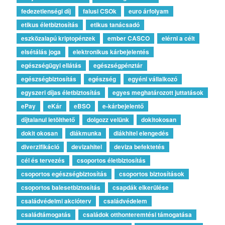
fedezetlenségi díj
falusi CSOk
euro árfolyam
etikus életbiztosítás
etikus tanácsadó
eszközalapú kriptopénzek
ember CASCO
elérni a célt
elsétálás joga
elektronikus kárbejelentés
egészségügyi ellátás
egészségpénztár
egészségbiztosítás
egészség
egyéni vállalkozó
egyszeri díjas életbiztosítás
egyes meghatározott juttatások
ePay
eKár
eBSO
e-kárbejelentő
díjtalanul letölthető
dolgozz velünk
dokitokosan
dokit okosan
diákmunka
diákhitel elengedés
diverzifikáció
devizahitel
deviza befektetés
cél és tervezés
csoportos életbiztosítás
csoportos egészségbiztosítás
csoportos biztosítások
csoportos balesetbiztosítás
csapdák elkerülése
családvédelmi akcióterv
családvédelem
családtámogatás
családok otthonteremtési támogatása