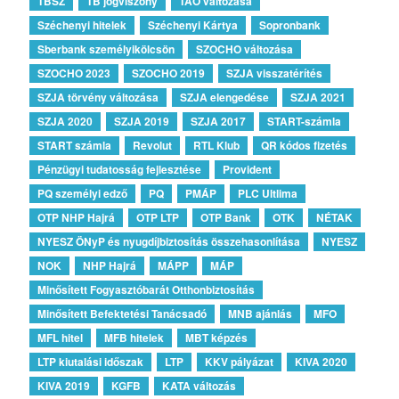
TBSZ
TB jogviszony
TAO változása
Széchenyi hitelek
Széchenyi Kártya
Sopronbank
Sberbank személyikölcsön
SZOCHO változása
SZOCHO 2023
SZOCHO 2019
SZJA visszatérítés
SZJA törvény változása
SZJA elengedése
SZJA 2021
SZJA 2020
SZJA 2019
SZJA 2017
START-számla
START számla
Revolut
RTL Klub
QR kódos fizetés
Pénzügyi tudatosság fejlesztése
Provident
PQ személyi edző
PQ
PMÁP
PLC Ultlima
OTP NHP Hajrá
OTP LTP
OTP Bank
OTK
NÉTAK
NYESZ ÖNyP és nyugdíjbiztosítás összehasonlítása
NYESZ
NOK
NHP Hajrá
MÁPP
MÁP
Minősített Fogyasztóbarát Otthonbiztosítás
Minősített Befektetési Tanácsadó
MNB ajánlás
MFO
MFL hitel
MFB hitelek
MBT képzés
LTP kiutalási időszak
LTP
KKV pályázat
KIVA 2020
KIVA 2019
KGFB
KATA változás