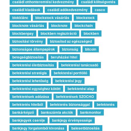
családi otthonteremtési kedvezmény
családi költségvetés
családi kiadások
családi adókedvezmény
casco
blokklánc
blockstock vásárlás
blockstock
blocknote vásárlás
blocknote
blockchain
blockbenpay
blockben regisztráció
blockben
biztosítási törvény
biztosítsd az egészséged
biztonságos állampapírok
biztonság
bitcoin
betegségbiztosítás
beruházási hitel
befektetési életbiztosítás
befektetési tanácsadó
befektetési stratégia
befektetési portfólió
befektetési lehetőség
befektetési jegy
befektetési egységhez kötött
befektetési alap
befektetések adózása
befektetések SZOCHO
befektetés hitelből
befektetés biztonsággal
befektetés
bankárképző
bankszámla akciók
bankmonitor
bankjegyek cseréje
bankjegy érvényessége
bankjegy forgalomból kivonása
balesetbiztosítás