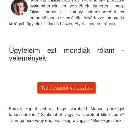
szakembernek és vezetőnek ismertem meg.
Olyan ember aki komoly háttérismerettel és
emberközpontú szemlélettel felvértezve támogatja
kollégáit, ügyfeleit." (Jacsó László, Etyek - coach, tréner)
Ügyfeleim ezt mondják rólam -
vélemények:
Tanácsadót választok
Kedvet kaptál ahhoz, hogy kipróbáld Magad pénzügyi
tanácsadóként? Szakmabeli vagy és szeretnél kiteljesedni?
Támogatásra vagy épp önállóságra vágysz? Beszélgessünk!