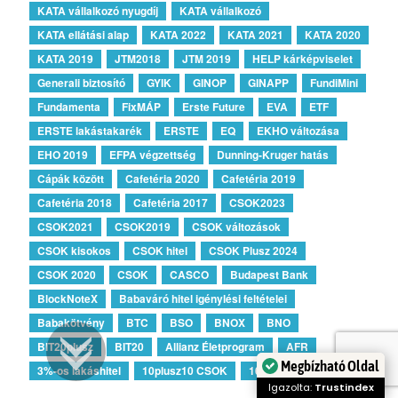
KATA vállalkozó nyugdíj
KATA vállalkozó
KATA ellátási alap
KATA 2022
KATA 2021
KATA 2020
KATA 2019
JTM2018
JTM 2019
HELP kárképviselet
Generali biztosító
GYIK
GINOP
GINAPP
FundiMini
Fundamenta
FixMÁP
Erste Future
EVA
ETF
ERSTE lakástakarék
ERSTE
EQ
EKHO változása
EHO 2019
EFPA végzettség
Dunning-Kruger hatás
Cápák között
Cafetéria 2020
Cafetéria 2019
Cafetéria 2018
Cafetéria 2017
CSOK2023
CSOK2021
CSOK2019
CSOK változások
CSOK kisokos
CSOK hitel
CSOK Plusz 2024
CSOK 2020
CSOK
CASCO
Budapest Bank
BlockNoteX
Babaváró hitel igénylési feltételei
Babakötvény
BTC
BSO
BNOX
BNO
BIT20plusz
BIT20
Allianz Életprogram
AFR
Megbízható Oldal
3%-os lakáshitel
10plusz10 CSOK
10plus15 CSOK
Igazolta:
Trustindex