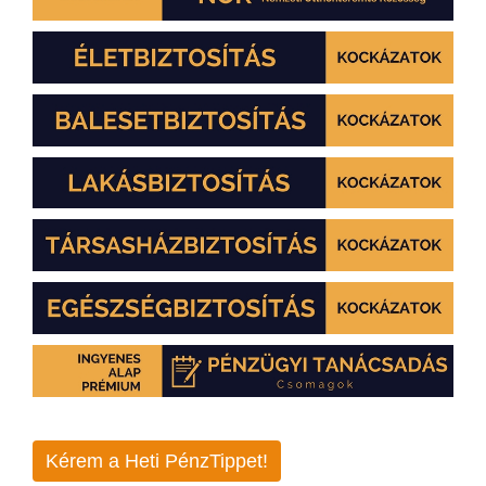
Kérem a Heti PénzTippet!