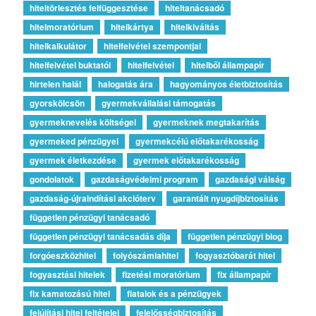
hiteltörlesztés felfüggesztése
hiteltanácsadó
hitelmoratórium
hitelkártya
hitelkiváltás
hitelkalkulátor
hitelfelvétel szempontjai
hitelfelvétel buktatói
hitelfelvétel
hitelből állampapír
hirtelen halál
halogatás ára
hagyományos életbiztosítás
gyorskölcsön
gyermekvállalási támogatás
gyermeknevelés költségei
gyermeknek megtakarítás
gyermeked pénzügyei
gyermekcélú előtakarékosság
gyermek életkezdése
gyermek előtakarékosság
gondolatok
gazdaságvédelmi program
gazdasági válság
gazdaság-újraindítási akcióterv
garantált nyugdíjbiztosítás
független pénzügyi tanácsadó
független pénzügyi tanácsadás díja
független pénzügyi blog
forgóeszközhitel
folyószámlahitel
fogyasztóbarát hitel
fogyasztási hitelek
fizetési moratórium
fix állampapír
fix kamatozású hitel
fiatalok és a pénzügyek
felújítási hitel feltételei
felelősségbiztosítás