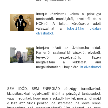
Interjút készítettek velem a pénzügyi
tanácsadók munkájáról, elveimről és a
NOK-ról A feltett kérdésekre adott
válaszaimat a
bdpst24.hu oldalán
olvashatod.
Interjúra hívott az Üzletem.hu oldal.
Karrierről, szakmai kihívásokról, elvekről,
tervekről beszélgettünk. Hiszen
megtaláltam a küldetést, ami
megállíthatatlanul hajt előre.
Itt olvashatod
SEM IDŐD, SEM ENERGIÁD pénzügyi termékekkel,
biztosításokkal foglalkozni? Eltűnt a pénzügyi tanácsadód,
vagy meguntad, hogy már a sokadik hív fel, mostantól majd
ő lesz az? Nincs pénzed, de szeretnéd, ha idővel lenne
biztonságot adó megtakarításod? Van pénzed, de nem