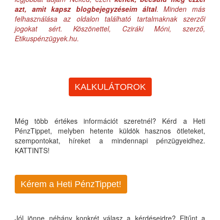
azt, amit kapsz blogbejegyzéseim által
. Minden más
felhasználása az oldalon található tartalmaknak szerzői
jogokat sért. Köszönettel, Cziráki Móni, szerző,
Etikuspénzügyek.hu.
KALKULÁTOROK
Még több értékes információt szeretnél? Kérd a Heti
PénzTippet, melyben hetente küldök hasznos ötleteket,
szempontokat, híreket a mindennapi pénzügyeidhez.
KATTINTS!
Kérem a Heti PénzTippet!
Jól jönne néhány konkrét válasz a kérdéseidre? Eltűnt a