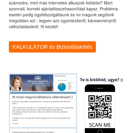
számodra, mint más internetes alkuszok felületei? Mert
azonnali, korrekt ajánlatösszehasonlítást kapsz. Probléma
esetén pedig ügyfélszolgáltaunk és mi magunk segítünk
megoldani azt - legyen szó ügyintézésről, káreseményről,
változtatásokról. Itt kezdd!:
KALKULÁTOR és Biztosításkötés