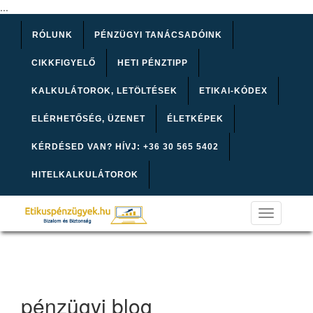
...
RÓLUNK
PÉNZÜGYI TANÁCSADÓINK
CIKKFIGYELŐ
HETI PÉNZTIPP
KALKULÁTOROK, LETÖLTÉSEK
ETIKAI-KÓDEX
ELÉRHETŐSÉG, ÜZENET
ÉLETKÉPEK
KÉRDÉSED VAN? HÍVJ: +36 30 565 5402
HITELKALKULÁTOROK
Toggle
navigation
pénzügyi blog