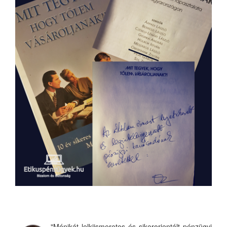
"Mónikát lelkiismeretes és sikerorientált pénzügyi