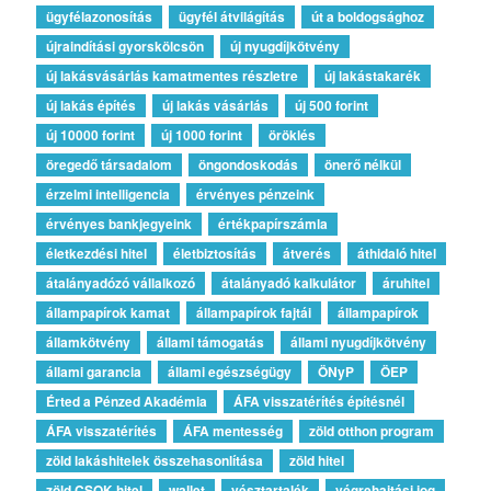
ügyfélazonosítás
ügyfél átvilágítás
út a boldogsághoz
újraindítási gyorskölcsön
új nyugdíjkötvény
új lakásvásárlás kamatmentes részletre
új lakástakarék
új lakás építés
új lakás vásárlás
új 500 forint
új 10000 forint
új 1000 forint
öröklés
öregedő társadalom
öngondoskodás
önerő nélkül
érzelmi intelligencia
érvényes pénzeink
érvényes bankjegyeink
értékpapírszámla
életkezdési hitel
életbiztosítás
átverés
áthidaló hitel
átalányadózó vállalkozó
átalányadó kalkulátor
áruhitel
állampapírok kamat
állampapírok fajtái
állampapírok
államkötvény
állami támogatás
állami nyugdíjkötvény
állami garancia
állami egészségügy
ÖNyP
ÖEP
Érted a Pénzed Akadémia
ÁFA visszatérítés építésnél
ÁFA visszatérítés
ÁFA mentesség
zöld otthon program
zöld lakáshitelek összehasonlítása
zöld hitel
zöld CSOK-hitel
wallet
vésztartalék
végrehajtási jog