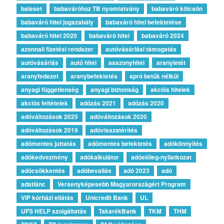
baleset
babaváróhoz TB nyomtatvány
babaváró kölcsön
babaváró hitel jogszabály
babaváró hitel befektetése
babaváró hitel 2020
babaváró hitel
babaváró 2024
azonnali fizetési rendszer
autóvásárlási támogatás
autóvásárlás
autó hitel
asszonyhitel
aranyletét
aranyfedezet
aranybefektetés
apró betűk nélkül
anyagi függetlenség
anyagi biztonság
akciós hitelek
akciós feltételek
adózás 2021
adózás 2020
adóváltozások 2025
adóváltozások 2020
adóváltozások 2019
adóvisszatérítés
adómentes juttatás
adómentes befektetés
adókönnyítés
adókedvezmény
adókalkulátor
adóelőleg-nyilatkozat
adócsökkentés
adóbevallás
adó 2023
adó
adatlánc
Versenyképesebb Magyarországért Program
VIP kórházi ellátás
Unicredit Bank
UL
UFS HELP szolgáltatás
TakarékBank
TKM
THM