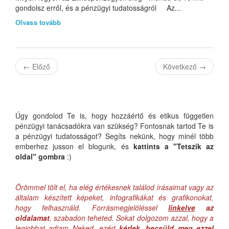
gondolsz erről, és a pénzügyi tudatosságról Az...
Olvass tovább
←
Előző
Következő
→
Úgy gondolod Te is, hogy hozzáértő és etikus független
pénzügyi tanácsadókra van szükség? Fontosnak tartod Te is
a pénzügyi tudatosságot? Segíts nekünk, hogy minél több
emberhez jusson el blogunk, és
kattints a "Tetszik az
oldal" gombra
:)
Örömmel tölt el, ha elég értékesnek találod írásaimat vagy az
általam készített képeket, infografikákat és grafikonokat,
hogy felhasználd. Forrásmegjelöléssel
linkelve
az
oldalamat
, szabadon teheted. Sokat dolgozom azzal, hogy a
legjobbat adjam Neked, ezért
kérlek, becsüld meg ezzel