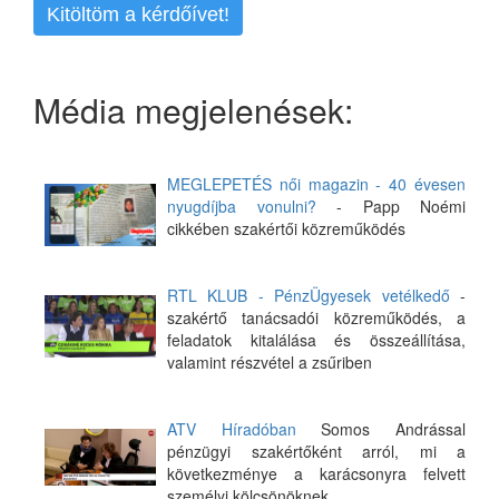
Kitöltöm a kérdőívet!
Média megjelenések:
MEGLEPETÉS női magazin - 40 évesen
nyugdíjba vonulni?
- Papp Noémi
cikkében szakértői közreműködés
RTL KLUB - PénzÜgyesek vetélkedő
-
szakértő tanácsadói közreműködés, a
feladatok kitalálása és összeállítása,
valamint részvétel a zsűriben
ATV Híradóban
Somos Andrással
pénzügyi szakértőként arról, mi a
következménye a karácsonyra felvett
személyi kölcsönöknek