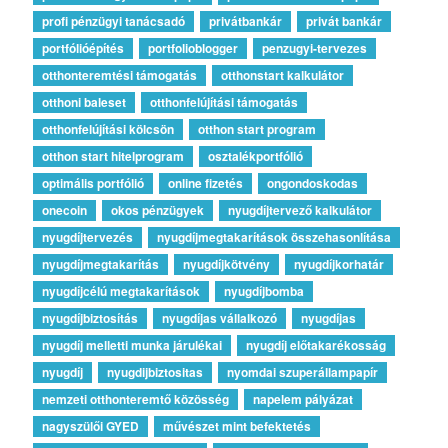
profi pénzügyi tanácsadó
privátbankár
privát bankár
portfólióépítés
portfolioblogger
penzugyi-tervezes
otthonteremtési támogatás
otthonstart kalkulátor
otthoni baleset
otthonfelújítási támogatás
otthonfelújítási kölcsön
otthon start program
otthon start hitelprogram
osztalékportfólió
optimális portfólió
online fizetés
ongondoskodas
onecoin
okos pénzügyek
nyugdíjtervező kalkulátor
nyugdíjtervezés
nyugdíjmegtakarítások összehasonlítása
nyugdíjmegtakarítás
nyugdíjkötvény
nyugdíjkorhatár
nyugdíjcélú megtakarítások
nyugdíjbomba
nyugdíjbiztosítás
nyugdíjas vállalkozó
nyugdíjas
nyugdíj melletti munka járulékai
nyugdíj előtakarékosság
nyugdíj
nyugdijbiztositas
nyomdai szuperállampapír
nemzeti otthonteremtő közösség
napelem pályázat
nagyszülői GYED
művészet mint befektetés