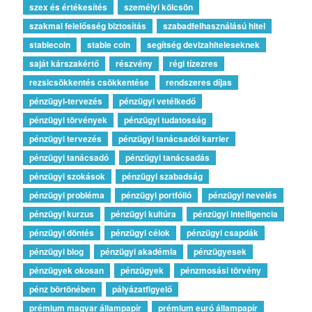
szex és értékesítés
személyi kölcsön
szakmai felelősség biztosítás
szabadfelhasználású hitel
stablecoin
stable coin
segítség devizahiteleseknek
saját kárszakértő
részvény
régi tízezres
rezsicsökkentés csökkentése
rendszeres díjas
pénzügyi-tervezés
pénzügyi vetélkedő
pénzügyi törvények
pénzügyi tudatosság
pénzügyi tervezés
pénzügyi tanácsadói karrier
pénzügyi tanácsadó
pénzügyi tanácsadás
pénzügyi szokások
pénzügyi szabadság
pénzügyi probléma
pénzügyi portfólió
pénzügyi nevelés
pénzügyi kurzus
pénzügyi kultúra
pénzügyi intelligencia
pénzügyi döntés
pénzügyi célok
pénzügyi csapdák
pénzügyi blog
pénzügyi akadémia
pénzügyesek
pénzügyek okosan
pénzügyek
pénzmosási törvény
pénz börtönében
pályázatfigyelő
prémium magyar állampapír
prémium euró állampapír