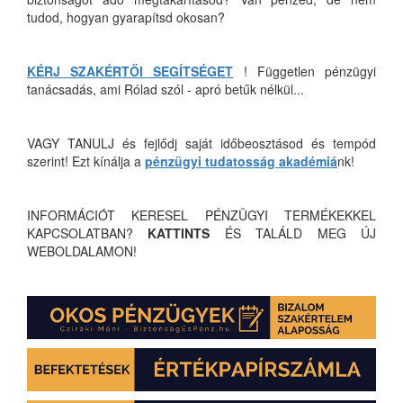
tudod, hogyan gyarapítsd okosan?
KÉRJ SZAKÉRTŐI SEGÍTSÉGET
! Független pénzügyi
tanácsadás, ami Rólad szól - apró betűk nélkül...
VAGY TANULJ és fejlődj saját időbeosztásod és tempód
szerint! Ezt kínálja a
pénzügyi tudatosság akadémiá
nk!
INFORMÁCIÓT KERESEL PÉNZÜGYI TERMÉKEKKEL
KAPCSOLATBAN?
KATTINTS
ÉS TALÁLD MEG ÚJ
WEBOLDALAMON!