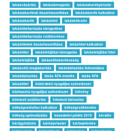
lakásvásárlás
lakástámogatás
lakástakarékpénztár
lakástakarékok összehasonlítása
lakástakarék kalkulátor
lakástakarék
lakáslottó
lakáskölcsön
lakáshiteltartozás elengedése
lakáshiteltartozás csökkentése
lakáshitelek összehasonlítása
lakáshitel kalkulátor
lakáshitel
lakásfelújítási támogatás
lakásfelújítási hitel
lakásfelújítás
lakáselőtakarékosság
lakáscélú megtakarítás
lakásbiztosítás felmondása
lakásbiztosítás
lakás ÁFA emelés
lakás ÁFA
lakashitel
közérdekű nyugdíjas szövetkezet
közhasznú nyugdíjas szövetkezet
kötvény
kötelező szülőtartás
kötelező biztosítás
költségvetéshez kalkulátor
költségcsökkentés
költség optimalizálás
késedelmi pótlék 2019
kérdőív
kárügyintézés
kárképviselet
kárbejelentés
kriptovaluta
kriptotőzsde
kriptopénz
kriptodeviza