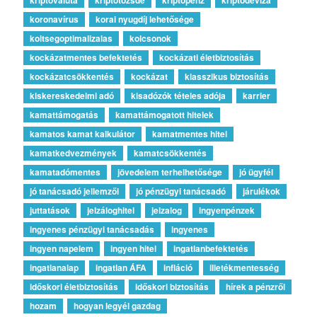
koronavírus
korai nyugdíj lehetősége
koltsegoptimalizalas
kolcsonok
kockázatmentes befektetés
kockázati életbiztosítás
kockázatcsökkentés
kockázat
klasszikus biztosítás
kiskereskedelmi adó
kisadózók tételes adója
karrier
kamattámogatás
kamattámogatott hitelek
kamatos kamat kalkulátor
kamatmentes hitel
kamatkedvezmények
kamatcsökkentés
kamatadómentes
jövedelem terhelhetősége
jó ügyfél
jó tanácsadó jellemzői
jó pénzügyi tanácsadó
járulékok
juttatások
jelzáloghitel
jelzalog
ingyenpénzek
ingyenes pénzügyi tanácsadás
ingyenes
ingyen napelem
ingyen hitel
ingatlanbefektetés
ingatlanalap
ingatlan ÁFA
infláció
illetékmentesség
időskori életbiztosítás
időskori biztosítás
hírek a pénzről
hozam
hogyan legyél gazdag