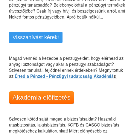
pénzügyi tanácsadód? Belebonyolódtál a pénzügyi termékek
útvesztőjébe? Csak írj vagy hívj, és beszélgessünk arról, ami
Neked fontos pénzügyeidben. Apró betűk nélkül...
Visszahívást kérek!
Magad vennéd a kezedbe a pénzügyeidet, hogy elérhesd az
anyagi biztonságot vagy akár a pénzügyi szabadságot?
Szívesen tanulnál, fejlődnél ennek érdekében? Megnyitottuk
az
Érted a Pénzed - Pénzügyi tudatosság Akadémiá
t!
Akadémia előfizetés
Szívesen kötöd saját magad a biztosításaidat? Használd
utasbiztosítás, lakásbiztosítás, KGFB és CASCO biztosítás
megkötéséhez kalkulátorunkat! Miért előnyösebb ez