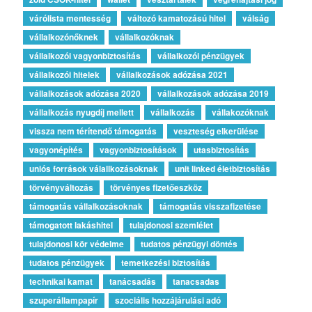
várólista mentesség
változó kamatozású hitel
válság
vállalkozónőknek
vállalkozóknak
vállalkozói vagyonbiztosítás
vállalkozói pénzügyek
vállalkozói hitelek
vállalkozások adózása 2021
vállalkozások adózása 2020
vállalkozások adózása 2019
vállalkozás nyugdíj mellett
vállalkozás
vállakozóknak
vissza nem térítendő támogatás
veszteség elkerülése
vagyonépítés
vagyonbiztosítások
utasbiztosítás
uniós források válallkozásoknak
unit linked életbiztosítás
törvényváltozás
törvényes fizetőeszköz
támogatás vállalkozásoknak
támogatás visszafizetése
támogatott lakáshitel
tulajdonosi szemlélet
tulajdonosi kör védelme
tudatos pénzügyi döntés
tudatos pénzügyek
temetkezési biztosítás
technikai kamat
tanácsadás
tanacsadas
szuperállampapír
szociális hozzájárulási adó