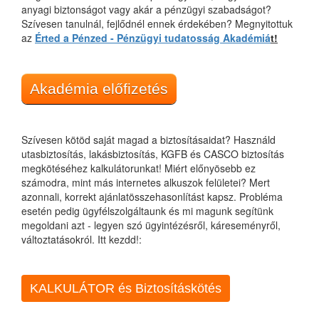
anyagi biztonságot vagy akár a pénzügyi szabadságot?
Szívesen tanulnál, fejlődnél ennek érdekében? Megnyitottuk
az
Érted a Pénzed - Pénzügyi tudatosság Akadémiá
t!
Akadémia előfizetés
Szívesen kötöd saját magad a biztosításaidat? Használd
utasbiztosítás, lakásbiztosítás, KGFB és CASCO biztosítás
megkötéséhez kalkulátorunkat! Miért előnyösebb ez
számodra, mint más internetes alkuszok felületei? Mert
azonnali, korrekt ajánlatösszehasonlítást kapsz. Probléma
esetén pedig ügyfélszolgáltaunk és mi magunk segítünk
megoldani azt - legyen szó ügyintézésről, káreseményről,
változtatásokról. Itt kezdd!:
KALKULÁTOR és Biztosításkötés