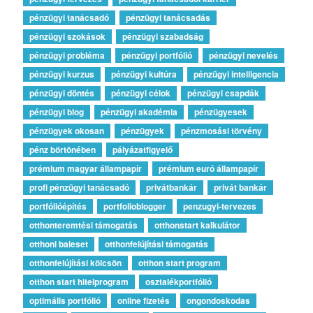
pénzügyi tanácsadó
pénzügyi tanácsadás
pénzügyi szokások
pénzügyi szabadság
pénzügyi probléma
pénzügyi portfólió
pénzügyi nevelés
pénzügyi kurzus
pénzügyi kultúra
pénzügyi intelligencia
pénzügyi döntés
pénzügyi célok
pénzügyi csapdák
pénzügyi blog
pénzügyi akadémia
pénzügyesek
pénzügyek okosan
pénzügyek
pénzmosási törvény
pénz börtönében
pályázatfigyelő
prémium magyar állampapír
prémium euró állampapír
profi pénzügyi tanácsadó
privátbankár
privát bankár
portfólióépítés
portfolioblogger
penzugyi-tervezes
otthonteremtési támogatás
otthonstart kalkulátor
otthoni baleset
otthonfelújítási támogatás
otthonfelújítási kölcsön
otthon start program
otthon start hitelprogram
osztalékportfólió
optimális portfólió
online fizetés
ongondoskodas