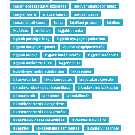
magán egészségügyi biztosítás
magyar állampapír plusz
magyar korfa
magas kamat
magas hozam
magas betéti kamat
lízing
lojalitási program
lojalitás
likviditás
lehúznak
legjobb-munka
legjobb pénzügyi blog
legjobb nyugdíjmegtakarítás
legjobb nyugdíjmegoldás
legjobb nyugdíjbiztosítás
legjobb munka
legjobb lakástakarék
legjobb lakáshitel
legjobb lakásbiztosítás
legjobb hitel
legjobb gyermekmegtakarítás
lakásépítés
lakásvásárlás
lakástámogatás
lakástakarékpénztár
lakástakarékok összehasonlítása
lakástakarék kalkulátor
lakástakarék
lakáslottó
lakáskölcsön
lakáshiteltartozás elengedése
lakáshiteltartozás csökkentése
lakáshitelek összehasonlítása
lakáshitel kalkulátor
lakáshitel
lakásfelújítási támogatás
lakásfelújítási hitel