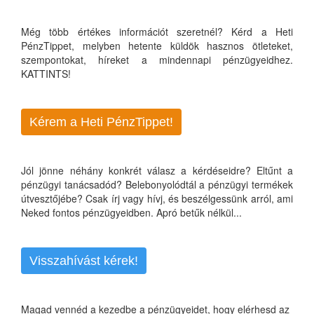
Még több értékes információt szeretnél? Kérd a Heti
PénzTippet, melyben hetente küldök hasznos ötleteket,
szempontokat, híreket a mindennapi pénzügyeidhez.
KATTINTS!
Kérem a Heti PénzTippet!
Jól jönne néhány konkrét válasz a kérdéseidre? Eltűnt a
pénzügyi tanácsadód? Belebonyolódtál a pénzügyi termékek
útvesztőjébe? Csak írj vagy hívj, és beszélgessünk arról, ami
Neked fontos pénzügyeidben. Apró betűk nélkül...
Visszahívást kérek!
Magad vennéd a kezedbe a pénzügyeidet, hogy elérhesd az