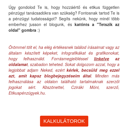
Úgy gondolod Te is, hogy hozzáértő és etikus független
pénzügyi tanácsadókra van szükség? Fontosnak tartod Te is
a pénzügyi tudatosságot? Segíts nekünk, hogy minél több
emberhez jusson el blogunk, és
kattints a "Tetszik az
oldal" gombra
:)
Örömmel tölt el, ha elég értékesnek találod írásaimat vagy az
általam készített képeket, infografikákat és grafikonokat,
hogy felhasználd. Forrásmegjelöléssel
linkelve
az
oldalamat
, szabadon teheted. Sokat dolgozom azzal, hogy a
legjobbat adjam Neked, ezért
kérlek, becsüld meg ezzel
azt, amit kapsz blogbejegyzéseim által
. Minden más
felhasználása az oldalon található tartalmaknak szerzői
jogokat sért. Köszönettel, Cziráki Móni, szerző,
Etikuspénzügyek.hu.
KALKULÁTOROK