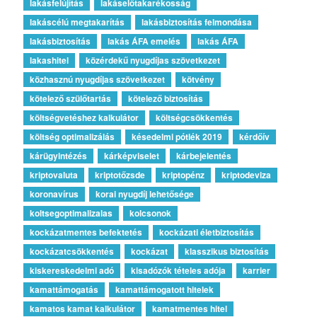
lakásfelújítás
lakáselőtakarékosság
lakáscélú megtakarítás
lakásbiztosítás felmondása
lakásbiztosítás
lakás ÁFA emelés
lakás ÁFA
lakashitel
közérdekű nyugdíjas szövetkezet
közhasznú nyugdíjas szövetkezet
kötvény
kötelező szülőtartás
kötelező biztosítás
költségvetéshez kalkulátor
költségcsökkentés
költség optimalizálás
késedelmi pótlék 2019
kérdőív
kárügyintézés
kárképviselet
kárbejelentés
kriptovaluta
kriptotőzsde
kriptopénz
kriptodeviza
koronavírus
korai nyugdíj lehetősége
koltsegoptimalizalas
kolcsonok
kockázatmentes befektetés
kockázati életbiztosítás
kockázatcsökkentés
kockázat
klasszikus biztosítás
kiskereskedelmi adó
kisadózók tételes adója
karrier
kamattámogatás
kamattámogatott hitelek
kamatos kamat kalkulátor
kamatmentes hitel