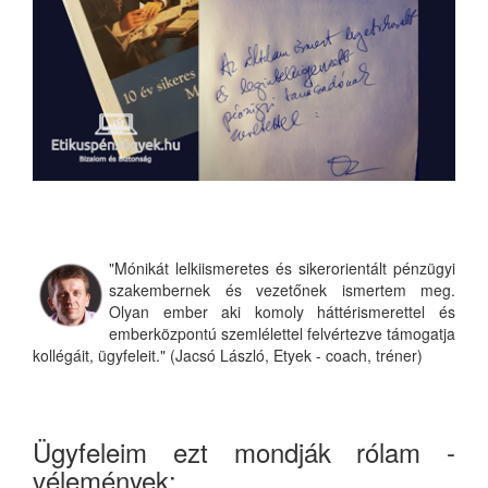
"Mónikát lelkiismeretes és sikerorientált pénzügyi
szakembernek és vezetőnek ismertem meg.
Olyan ember aki komoly háttérismerettel és
emberközpontú szemlélettel felvértezve támogatja
kollégáit, ügyfeleit." (Jacsó László, Etyek - coach, tréner)
Ügyfeleim ezt mondják rólam -
vélemények: