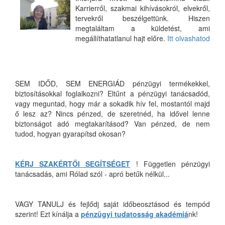
Karrierről, szakmai kihívásokról, elvekről,
tervekről beszélgettünk. Hiszen
megtaláltam a küldetést, ami
megállíthatatlanul hajt előre.
Itt olvashatod
SEM IDŐD, SEM ENERGIÁD pénzügyi termékekkel,
biztosításokkal foglalkozni? Eltűnt a pénzügyi tanácsadód,
vagy meguntad, hogy már a sokadik hív fel, mostantól majd
ő lesz az? Nincs pénzed, de szeretnéd, ha idővel lenne
biztonságot adó megtakarításod? Van pénzed, de nem
tudod, hogyan gyarapítsd okosan?
KÉRJ SZAKÉRTŐI SEGÍTSÉGET
! Független pénzügyi
tanácsadás, ami Rólad szól - apró betűk nélkül...
VAGY TANULJ és fejlődj saját időbeosztásod és tempód
szerint! Ezt kínálja a
pénzügyi tudatosság akadémiá
nk!