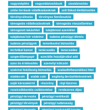
vagyonépítés
vagyonbiztosítások
utasbiztosítás
uniós források válallkozásoknak
unit linked életbiztosítás
törvényváltozás
törvényes fizetőeszköz
támogatás vállalkozásoknak
támogatás visszafizetése
támogatott lakáshitel
tulajdonosi szemlélet
tulajdonosi kör védelme
tudatos pénzügyi döntés
tudatos pénzügyek
temetkezési biztosítás
technikai kamat
tanácsadás
tanacsadas
szuperállampapír
szociális hozzájárulási adó
szex és értékesítés
személyi kölcsön
szakmai felelősség biztosítás
szabadfelhasználású hitel
stablecoin
stable coin
segítség devizahiteleseknek
saját kárszakértő
részvény
régi tízezres
rezsicsökkentés csökkentése
rendszeres díjas
pénzügyi-tervezés
pénzügyi vetélkedő
pénzügyi törvények
pénzügyi tudatosság
pénzügyi tervezés
pénzügyi tanácsadói karrier