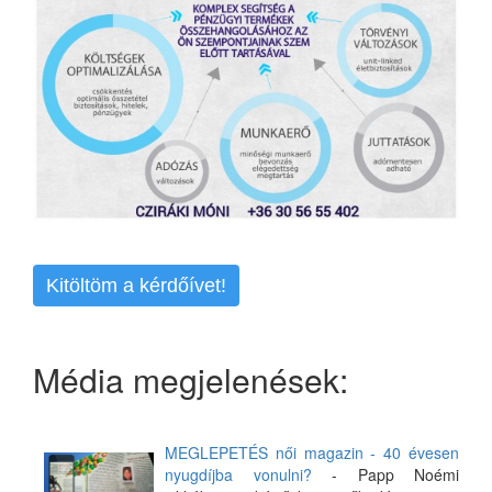
Kitöltöm a kérdőívet!
Média megjelenések:
MEGLEPETÉS női magazin - 40 évesen
nyugdíjba vonulni?
- Papp Noémi