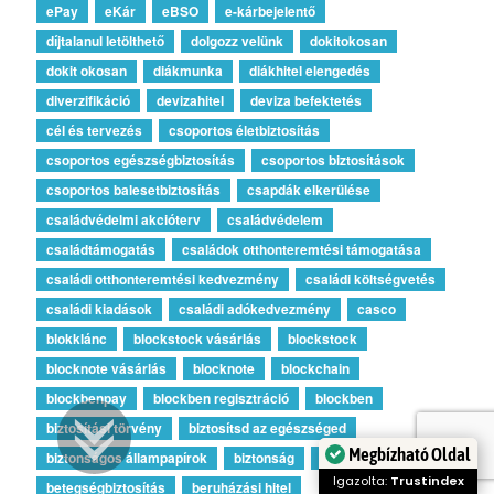
ePay
eKár
eBSO
e-kárbejelentő
díjtalanul letölthető
dolgozz velünk
dokitokosan
dokit okosan
diákmunka
diákhitel elengedés
diverzifikáció
devizahitel
deviza befektetés
cél és tervezés
csoportos életbiztosítás
csoportos egészségbiztosítás
csoportos biztosítások
csoportos balesetbiztosítás
csapdák elkerülése
családvédelmi akcióterv
családvédelem
családtámogatás
családok otthonteremtési támogatása
családi otthonteremtési kedvezmény
családi költségvetés
családi kiadások
családi adókedvezmény
casco
blokklánc
blockstock vásárlás
blockstock
blocknote vásárlás
blocknote
blockchain
blockbenpay
blockben regisztráció
blockben
biztosítási törvény
biztosítsd az egészséged
Megbízható Oldal
biztonságos állampapírok
biztonság
bitcoin
Igazolta:
Trustindex
betegségbiztosítás
beruházási hitel