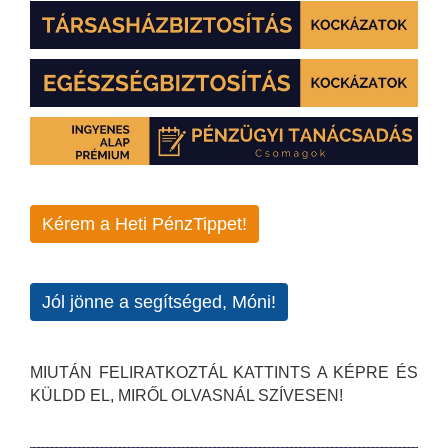
Kérem a Heti PénzTippet!
Jól jönne a segítséged, Móni!
MIUTÁN FELIRATKOZTÁL KATTINTS A KÉPRE ÉS
KÜLDD EL, MIRŐL OLVASNÁL SZÍVESEN!