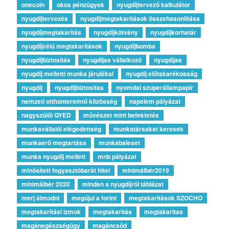
onecoin
okos pénzügyek
nyugdíjtervező kalkulátor
nyugdíjtervezés
nyugdíjmegtakarítások összehasonlítása
nyugdíjmegtakarítás
nyugdíjkötvény
nyugdíjkorhatár
nyugdíjcélú megtakarítások
nyugdíjbomba
nyugdíjbiztosítás
nyugdíjas vállalkozó
nyugdíjas
nyugdíj melletti munka járulékai
nyugdíj előtakarékosság
nyugdíj
nyugdijbiztositas
nyomdai szuperállampapír
nemzeti otthonteremtő közösség
napelem pályázat
nagyszülői GYED
művészet mint befektetés
munkavállalói elégedettség
munkatársakat keresek
munkaerő megtartása
munkabaleset
munka nyugdíj mellett
mnb pályázat
minősített fogyasztóbarát hitel
minimálbér2019
minimálbér 2020
minden a nyugdíjról táblázat
merj álmodni
megújul a forint
megtakarítások SZOCHO
megtakarítási izmok
megtakarítás
megtakaritas
magánegészségügy
magáncsőd