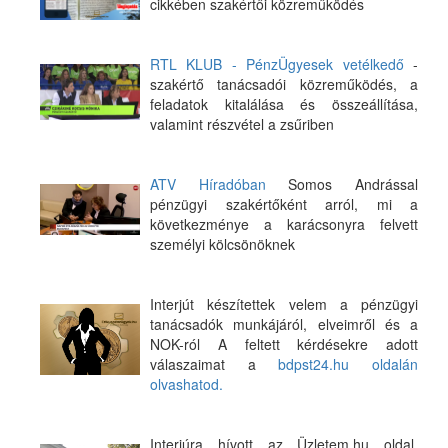
cikkében szakértői közreműködés
RTL KLUB - PénzÜgyesek vetélkedő
-
szakértő tanácsadói közreműködés, a
feladatok kitalálása és összeállítása,
valamint részvétel a zsűriben
ATV Híradóban
Somos Andrással
pénzügyi szakértőként arról, mi a
következménye a karácsonyra felvett
személyi kölcsönöknek
Interjút készítettek velem a pénzügyi
tanácsadók munkájáról, elveimről és a
NOK-ról A feltett kérdésekre adott
válaszaimat a
bdpst24.hu oldalán
olvashatod.
Interjúra hívott az Üzletem.hu oldal.