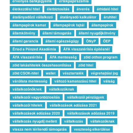
érvényes bankjegyeink
értékpapírszámla
életkezdési hitel
életbiztosítás
átverés
áthidaló hitel
átalányadózó vállalkozó
átalányadó kalkulátor
áruhitel
állampapírok kamat
állampapírok fajtái
állampapírok
államkötvény
állami támogatás
állami nyugdíjkötvény
állami garancia
állami egészségügy
ÖNyP
ÖEP
Érted a Pénzed Akadémia
ÁFA visszatérítés építésnél
ÁFA visszatérítés
ÁFA mentesség
zöld otthon program
zöld lakáshitelek összehasonlítása
zöld hitel
zöld CSOK-hitel
wallet
vésztartalék
végrehajtási jog
várólista mentesség
változó kamatozású hitel
válság
vállalkozónőknek
vállalkozóknak
vállalkozói vagyonbiztosítás
vállalkozói pénzügyek
vállalkozói hitelek
vállalkozások adózása 2021
vállalkozások adózása 2020
vállalkozások adózása 2019
vállalkozás nyugdíj mellett
vállalkozás
vállakozóknak
vissza nem térítendő támogatás
veszteség elkerülése