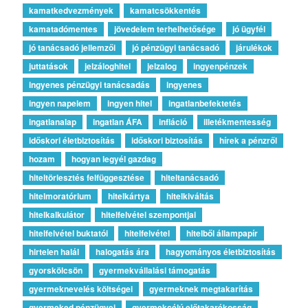
kamatkedvezmények
kamatcsökkentés
kamatadómentes
jövedelem terhelhetősége
jó ügyfél
jó tanácsadó jellemzői
jó pénzügyi tanácsadó
járulékok
juttatások
jelzáloghitel
jelzalog
ingyenpénzek
ingyenes pénzügyi tanácsadás
ingyenes
ingyen napelem
ingyen hitel
ingatlanbefektetés
ingatlanalap
ingatlan ÁFA
infláció
illetékmentesség
időskori életbiztosítás
időskori biztosítás
hírek a pénzről
hozam
hogyan legyél gazdag
hiteltörlesztés felfüggesztése
hiteltanácsadó
hitelmoratórium
hitelkártya
hitelkiváltás
hitelkalkulátor
hitelfelvétel szempontjai
hitelfelvétel buktatói
hitelfelvétel
hitelből állampapír
hirtelen halál
halogatás ára
hagyományos életbiztosítás
gyorskölcsön
gyermekvállalási támogatás
gyermeknevelés költségei
gyermeknek megtakarítás
gyermeked pénzügyei
gyermekcélú előtakarékosság