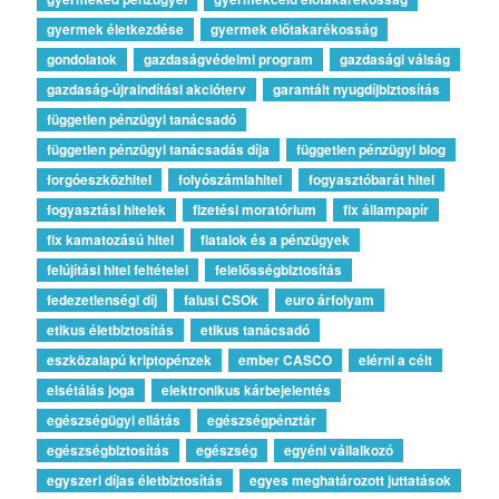
gyermek életkezdése
gyermek előtakarékosság
gondolatok
gazdaságvédelmi program
gazdasági válság
gazdaság-újraindítási akcióterv
garantált nyugdíjbiztosítás
független pénzügyi tanácsadó
független pénzügyi tanácsadás díja
független pénzügyi blog
forgóeszközhitel
folyószámlahitel
fogyasztóbarát hitel
fogyasztási hitelek
fizetési moratórium
fix állampapír
fix kamatozású hitel
fiatalok és a pénzügyek
felújítási hitel feltételei
felelősségbiztosítás
fedezetlenségi díj
falusi CSOk
euro árfolyam
etikus életbiztosítás
etikus tanácsadó
eszközalapú kriptopénzek
ember CASCO
elérni a célt
elsétálás joga
elektronikus kárbejelentés
egészségügyi ellátás
egészségpénztár
egészségbiztosítás
egészség
egyéni vállalkozó
egyszeri díjas életbiztosítás
egyes meghatározott juttatások