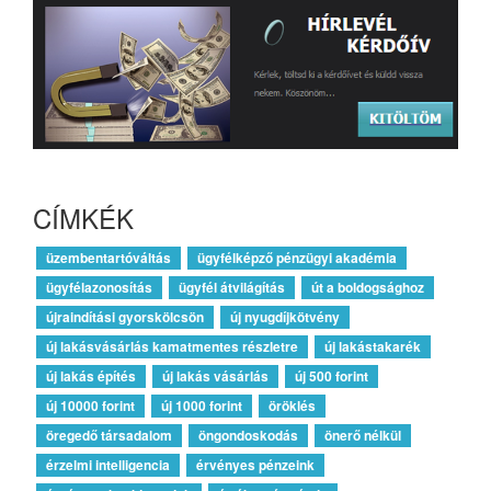
CÍMKÉK
üzembentartóváltás
ügyfélképző pénzügyi akadémia
ügyfélazonosítás
ügyfél átvilágítás
út a boldogsághoz
újraindítási gyorskölcsön
új nyugdíjkötvény
új lakásvásárlás kamatmentes részletre
új lakástakarék
új lakás építés
új lakás vásárlás
új 500 forint
új 10000 forint
új 1000 forint
öröklés
öregedő társadalom
öngondoskodás
önerő nélkül
érzelmi intelligencia
érvényes pénzeink