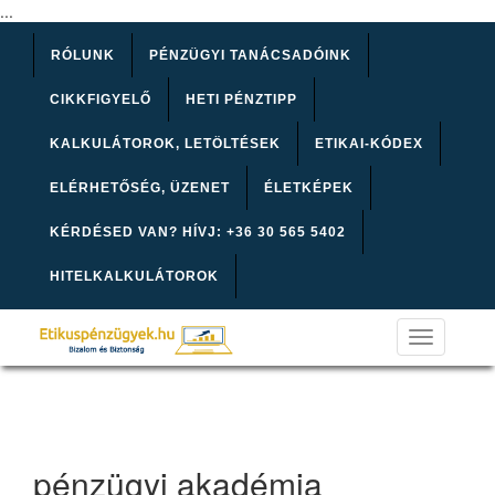
...
RÓLUNK
PÉNZÜGYI TANÁCSADÓINK
CIKKFIGYELŐ
HETI PÉNZTIPP
KALKULÁTOROK, LETÖLTÉSEK
ETIKAI-KÓDEX
ELÉRHETŐSÉG, ÜZENET
ÉLETKÉPEK
KÉRDÉSED VAN? HÍVJ: +36 30 565 5402
HITELKALKULÁTOROK
Toggle
navigation
pénzügyi akadémia