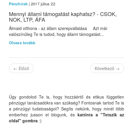
Pénzhírek
| 2017 július 22
Mennyi állami támogatást kaphatsz? - CSOK,
NOK, LTP, ÁFA
Álmaid otthona - az állam szerepvállalása Azt már
valószínűleg Te is tudod, hogy állami támogatást...
Olvass tovább
←
Előző
Következő
→
Úgy gondolod Te is, hogy hozzáértő és etikus független
pénzügyi tanácsadókra van szükség? Fontosnak tartod Te is
a pénzügyi tudatosságot? Segíts nekünk, hogy minél több
emberhez jusson el blogunk, és
kattints a "Tetszik az
oldal" gombra
:)