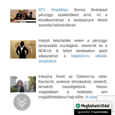
ATV Híradóban
Somos Andrással
pénzügyi szakértőként arról, mi a
következménye a karácsonyra felvett
személyi kölcsönöknek
Interjút készítettek velem a pénzügyi
tanácsadók munkájáról, elveimről és a
NOK-ról A feltett kérdésekre adott
válaszaimat a
bdpst24.hu oldalán
olvashatod.
Interjúra hívott az Üzletem.hu oldal.
Karrierről, szakmai kihívásokról, elvekről,
tervekről beszélgettünk. Hiszen
megtaláltam a küldetést, ami
megállíthatatlanul hajt előre.
Itt olvashatod
Megbízható Oldal
Igazolta:
Trustindex