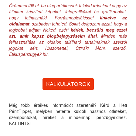
Örömmel tölt el, ha elég értékesnek találod írásaimat vagy az
általam készített képeket, infografikákat és grafikonokat,
hogy felhasználd. Forrásmegjelöléssel
linkelve
az
oldalamat
, szabadon teheted. Sokat dolgozom azzal, hogy a
legjobbat adjam Neked, ezért
kérlek, becsüld meg ezzel
azt, amit kapsz blogbejegyzéseim által
. Minden más
felhasználása az oldalon található tartalmaknak szerzői
jogokat sért. Köszönettel, Cziráki Móni, szerző,
Etikuspénzügyek.hu.
KALKULÁTOROK
Még több értékes információt szeretnél? Kérd a Heti
PénzTippet, melyben hetente küldök hasznos ötleteket,
szempontokat, híreket a mindennapi pénzügyeidhez.
KATTINTS!