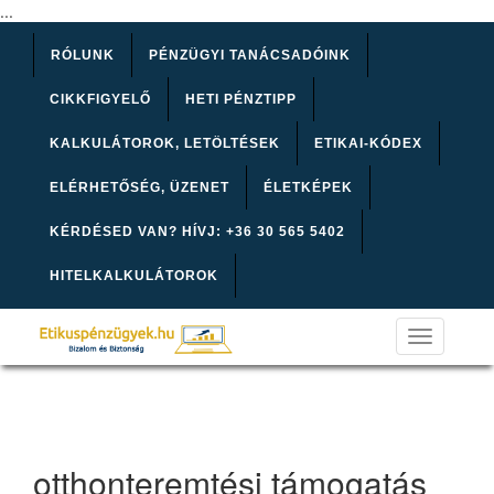
...
RÓLUNK
PÉNZÜGYI TANÁCSADÓINK
CIKKFIGYELŐ
HETI PÉNZTIPP
KALKULÁTOROK, LETÖLTÉSEK
ETIKAI-KÓDEX
ELÉRHETŐSÉG, ÜZENET
ÉLETKÉPEK
KÉRDÉSED VAN? HÍVJ: +36 30 565 5402
HITELKALKULÁTOROK
Toggle
navigation
otthonteremtési támogatás