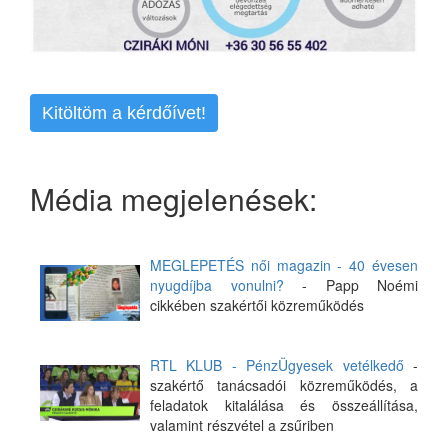
Kitöltöm a kérdőívet!
Média megjelenések:
MEGLEPETÉS női magazin - 40 évesen
nyugdíjba vonulni?
- Papp Noémi
cikkében szakértői közreműködés
RTL KLUB - PénzÜgyesek vetélkedő
-
szakértő tanácsadói közreműködés, a
feladatok kitalálása és összeállítása,
valamint részvétel a zsűriben