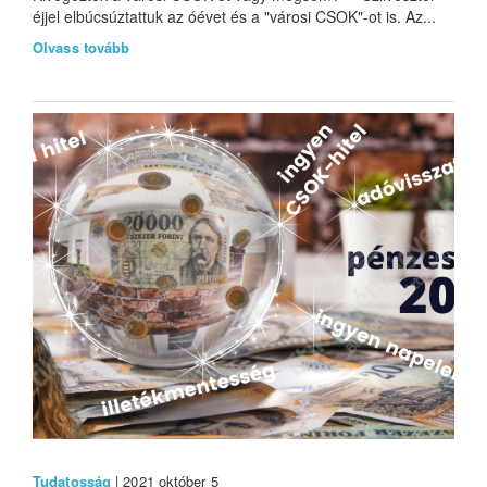
éjjel elbúcsúztattuk az óévet és a "városi CSOK"-ot is. Az...
Olvass tovább
Tudatosság
| 2021 október 5