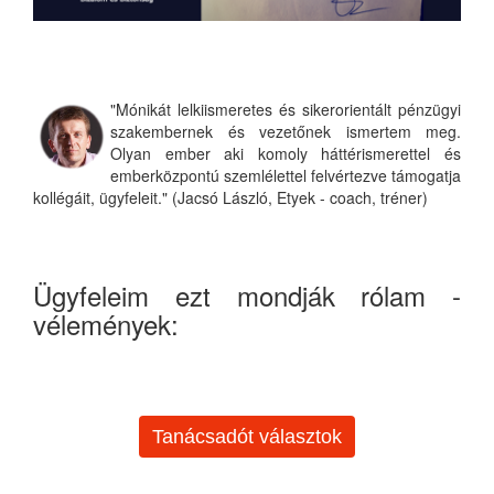
"Mónikát lelkiismeretes és sikerorientált pénzügyi
szakembernek és vezetőnek ismertem meg.
Olyan ember aki komoly háttérismerettel és
emberközpontú szemlélettel felvértezve támogatja
kollégáit, ügyfeleit." (Jacsó László, Etyek - coach, tréner)
Ügyfeleim ezt mondják rólam -
vélemények:
Tanácsadót választok