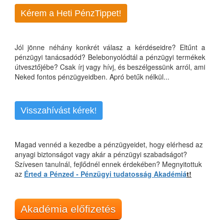
Kérem a Heti PénzTippet!
Jól jönne néhány konkrét válasz a kérdéseidre? Eltűnt a
pénzügyi tanácsadód? Belebonyolódtál a pénzügyi termékek
útvesztőjébe? Csak írj vagy hívj, és beszélgessünk arról, ami
Neked fontos pénzügyeidben. Apró betűk nélkül...
Visszahívást kérek!
Magad vennéd a kezedbe a pénzügyeidet, hogy elérhesd az
anyagi biztonságot vagy akár a pénzügyi szabadságot?
Szívesen tanulnál, fejlődnél ennek érdekében? Megnyitottuk
az
Érted a Pénzed - Pénzügyi tudatosság Akadémiá
t!
Akadémia előfizetés