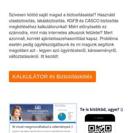
Szívesen kötöd saját magad a biztosításaidat? Használd
utasbiztosítás, lakásbiztosítás, KGFB és CASCO biztosítás
megkötéséhez kalkulátorunkat! Miért előnyösebb ez
számodra, mint más internetes alkuszok felületei? Mert
azonnali, korrekt ajánlatösszehasonlítást kapsz. Probléma
esetén pedig ügyfélszolgáltaunk és mi magunk segítünk
megoldani azt - legyen szó ügyintézésről, káreseményről,
változtatásokról. Itt kezdd!:
KALKULÁTOR és Biztosításkötés