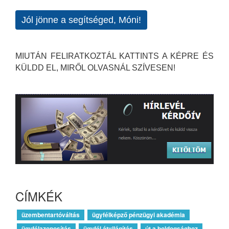
Jól jönne a segítséged, Móni!
MIUTÁN FELIRATKOZTÁL KATTINTS A KÉPRE ÉS
KÜLDD EL, MIRŐL OLVASNÁL SZÍVESEN!
CÍMKÉK
üzembentartóváltás
ügyfélképző pénzügyi akadémia
ügyfélazonosítás
ügyfél átvilágítás
út a boldogsághoz