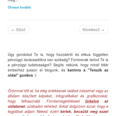
Olvass tovább
←
Előző
Következő
→
Úgy gondolod Te is, hogy hozzáértő és etikus független
pénzügyi tanácsadókra van szükség? Fontosnak tartod Te is
a pénzügyi tudatosságot? Segíts nekünk, hogy minél több
emberhez jusson el blogunk, és
kattints a "Tetszik az
oldal" gombra
:)
Örömmel tölt el, ha elég értékesnek találod írásaimat vagy az
általam készített képeket, infografikákat és grafikonokat,
hogy felhasználd. Forrásmegjelöléssel
linkelve
az
oldalamat
, szabadon teheted. Sokat dolgozom azzal, hogy a
legjobbat adjam Neked, ezért
kérlek, becsüld meg ezzel