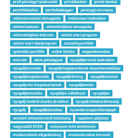
profi pénzügyi tanácsadó
privátbankár
privát bankár
portfólióépítés
portfolioblogger
penzugyi-tervezes
otthonteremtési támogatás
otthonstart kalkulátor
otthoni baleset
otthonfelújítási támogatás
otthonfelújítási kölcsön
otthon start program
otthon start hitelprogram
osztalékportfólió
optimális portfólió
online fizetés
ongondoskodas
onecoin
okos pénzügyek
nyugdíjtervező kalkulátor
nyugdíjtervezés
nyugdíjmegtakarítások összehasonlítása
nyugdíjmegtakarítás
nyugdíjkötvény
nyugdíjkorhatár
nyugdíjcélú megtakarítások
nyugdíjbomba
nyugdíjbiztosítás
nyugdíjas vállalkozó
nyugdíjas
nyugdíj melletti munka járulékai
nyugdíj előtakarékosság
nyugdíj
nyugdijbiztositas
nyomdai szuperállampapír
nemzeti otthonteremtő közösség
napelem pályázat
nagyszülői GYED
művészet mint befektetés
munkavállalói elégedettség
munkatársakat keresek