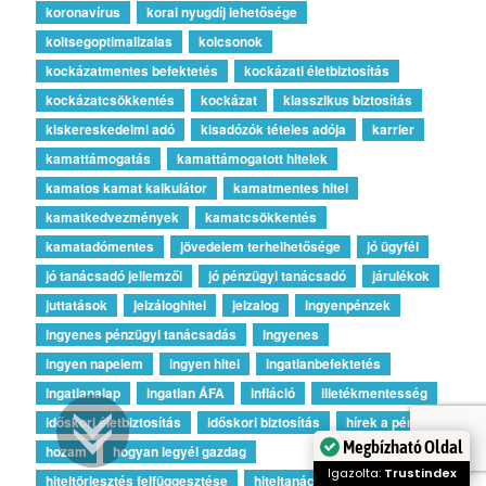
koronavírus
korai nyugdíj lehetősége
koltsegoptimalizalas
kolcsonok
kockázatmentes befektetés
kockázati életbiztosítás
kockázatcsökkentés
kockázat
klasszikus biztosítás
kiskereskedelmi adó
kisadózók tételes adója
karrier
kamattámogatás
kamattámogatott hitelek
kamatos kamat kalkulátor
kamatmentes hitel
kamatkedvezmények
kamatcsökkentés
kamatadómentes
jövedelem terhelhetősége
jó ügyfél
jó tanácsadó jellemzői
jó pénzügyi tanácsadó
járulékok
juttatások
jelzáloghitel
jelzalog
ingyenpénzek
ingyenes pénzügyi tanácsadás
ingyenes
ingyen napelem
ingyen hitel
ingatlanbefektetés
ingatlanalap
ingatlan ÁFA
infláció
illetékmentesség
időskori életbiztosítás
időskori biztosítás
hírek a pénzről
Megbízható Oldal
hozam
hogyan legyél gazdag
Igazolta:
Trustindex
hiteltörlesztés felfüggesztése
hiteltanácsadó