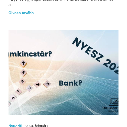
a...
Olvass tovább
Nyugdíj
| 2024 február 3