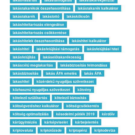
lakástakarékok összehasonlítása
lakástakarék kalkulátor
lakástakarék
lakáslottó
lakáskölcsön
lakáshiteltartozás elengedése
lakáshiteltartozás csökkentése
lakáshitelek összehasonlítása
lakáshitel kalkulátor
lakáshitel
lakásfelújítási támogatás
lakásfelújítási hitel
lakásfelújítás
lakáselőtakarékosság
lakáscélú megtakarítás
lakásbiztosítás felmondása
lakásbiztosítás
lakás ÁFA emelés
lakás ÁFA
lakashitel
közérdekű nyugdíjas szövetkezet
közhasznú nyugdíjas szövetkezet
kötvény
kötelező szülőtartás
kötelező biztosítás
költségvetéshez kalkulátor
költségcsökkentés
költség optimalizálás
késedelmi pótlék 2019
kérdőív
kárügyintézés
kárképviselet
kárbejelentés
kriptovaluta
kriptotőzsde
kriptopénz
kriptodeviza