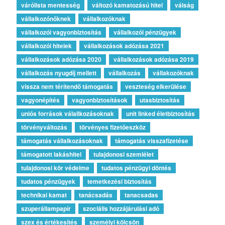
várólista mentesség
változó kamatozású hitel
válság
vállalkozónőknek
vállalkozóknak
vállalkozói vagyonbiztosítás
vállalkozói pénzügyek
vállalkozói hitelek
vállalkozások adózása 2021
vállalkozások adózása 2020
vállalkozások adózása 2019
vállalkozás nyugdíj mellett
vállalkozás
vállakozóknak
vissza nem térítendő támogatás
veszteség elkerülése
vagyonépítés
vagyonbiztosítások
utasbiztosítás
uniós források válallkozásoknak
unit linked életbiztosítás
törvényváltozás
törvényes fizetőeszköz
támogatás vállalkozásoknak
támogatás visszafizetése
támogatott lakáshitel
tulajdonosi szemlélet
tulajdonosi kör védelme
tudatos pénzügyi döntés
tudatos pénzügyek
temetkezési biztosítás
technikai kamat
tanácsadás
tanacsadas
szuperállampapír
szociális hozzájárulási adó
szex és értékesítés
személyi kölcsön