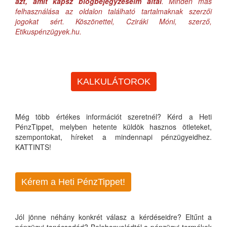
azt, amit kapsz blogbejegyzéseim által
. Minden más
felhasználása az oldalon található tartalmaknak szerzői
jogokat sért. Köszönettel, Cziráki Móni, szerző,
Etikuspénzügyek.hu.
KALKULÁTOROK
Még több értékes információt szeretnél? Kérd a Heti
PénzTippet, melyben hetente küldök hasznos ötleteket,
szempontokat, híreket a mindennapi pénzügyeidhez.
KATTINTS!
Kérem a Heti PénzTippet!
Jól jönne néhány konkrét válasz a kérdéseidre? Eltűnt a