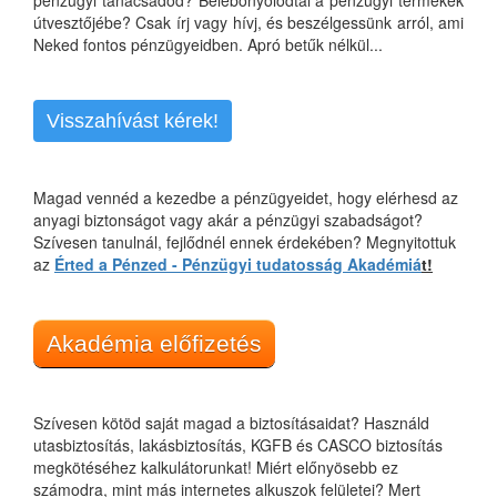
pénzügyi tanácsadód? Belebonyolódtál a pénzügyi termékek
útvesztőjébe? Csak írj vagy hívj, és beszélgessünk arról, ami
Neked fontos pénzügyeidben. Apró betűk nélkül...
Visszahívást kérek!
Magad vennéd a kezedbe a pénzügyeidet, hogy elérhesd az
anyagi biztonságot vagy akár a pénzügyi szabadságot?
Szívesen tanulnál, fejlődnél ennek érdekében? Megnyitottuk
az
Érted a Pénzed - Pénzügyi tudatosság Akadémiá
t!
Akadémia előfizetés
Szívesen kötöd saját magad a biztosításaidat? Használd
utasbiztosítás, lakásbiztosítás, KGFB és CASCO biztosítás
megkötéséhez kalkulátorunkat! Miért előnyösebb ez
számodra, mint más internetes alkuszok felületei? Mert