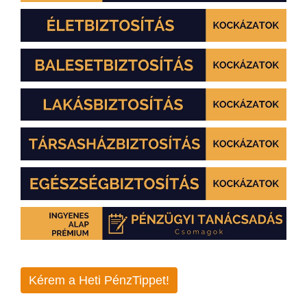
Kérem a Heti PénzTippet!