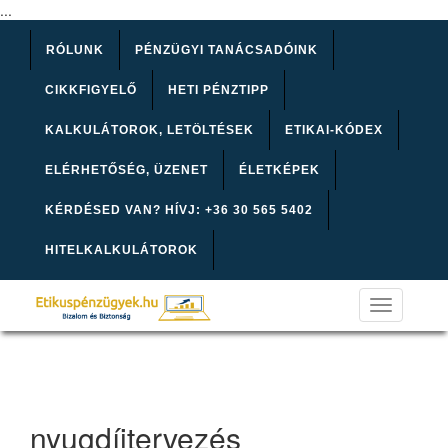
...
RÓLUNK
PÉNZÜGYI TANÁCSADÓINK
CIKKFIGYELŐ
HETI PÉNZTIPP
KALKULÁTOROK, LETÖLTÉSEK
ETIKAI-KÓDEX
ELÉRHETŐSÉG, ÜZENET
ÉLETKÉPEK
KÉRDÉSED VAN? HÍVJ: +36 30 565 5402
HITELKALKULÁTOROK
Toggle
navigation
nyugdíjtervezés