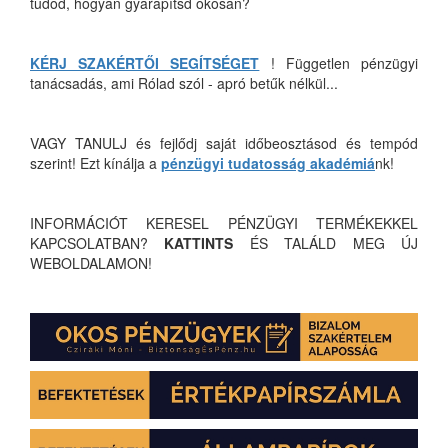
tudod, hogyan gyarapítsd okosan?
KÉRJ SZAKÉRTŐI SEGÍTSÉGET
! Független pénzügyi
tanácsadás, ami Rólad szól - apró betűk nélkül...
VAGY TANULJ és fejlődj saját időbeosztásod és tempód
szerint! Ezt kínálja a
pénzügyi tudatosság akadémiá
nk!
INFORMÁCIÓT KERESEL PÉNZÜGYI TERMÉKEKKEL
KAPCSOLATBAN?
KATTINTS
ÉS TALÁLD MEG ÚJ
WEBOLDALAMON!