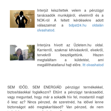
Interjút készítettek velem a pénzügyi
tanácsadók munkájáról, elveimről és a
NOK-ról A feltett kérdésekre adott
válaszaimat a
bdpst24.hu oldalán
olvashatod.
Interjúra hívott az Üzletem.hu oldal.
Karrierről, szakmai kihívásokról, elvekről,
tervekről beszélgettünk. Hiszen
megtaláltam a küldetést, ami
megállíthatatlanul hajt előre.
Itt olvashatod
SEM IDŐD, SEM ENERGIÁD pénzügyi termékekkel,
biztosításokkal foglalkozni? Eltűnt a pénzügyi tanácsadód,
vagy meguntad, hogy már a sokadik hív fel, mostantól majd
ő lesz az? Nincs pénzed, de szeretnéd, ha idővel lenne
biztonságot adó megtakarításod? Van pénzed, de nem