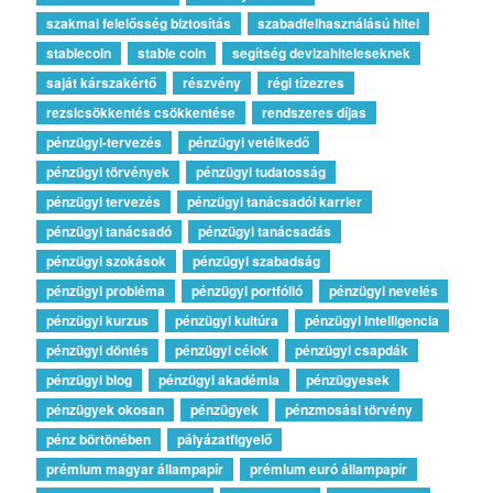
szakmai felelősség biztosítás
szabadfelhasználású hitel
stablecoin
stable coin
segítség devizahiteleseknek
saját kárszakértő
részvény
régi tízezres
rezsicsökkentés csökkentése
rendszeres díjas
pénzügyi-tervezés
pénzügyi vetélkedő
pénzügyi törvények
pénzügyi tudatosság
pénzügyi tervezés
pénzügyi tanácsadói karrier
pénzügyi tanácsadó
pénzügyi tanácsadás
pénzügyi szokások
pénzügyi szabadság
pénzügyi probléma
pénzügyi portfólió
pénzügyi nevelés
pénzügyi kurzus
pénzügyi kultúra
pénzügyi intelligencia
pénzügyi döntés
pénzügyi célok
pénzügyi csapdák
pénzügyi blog
pénzügyi akadémia
pénzügyesek
pénzügyek okosan
pénzügyek
pénzmosási törvény
pénz börtönében
pályázatfigyelő
prémium magyar állampapír
prémium euró állampapír