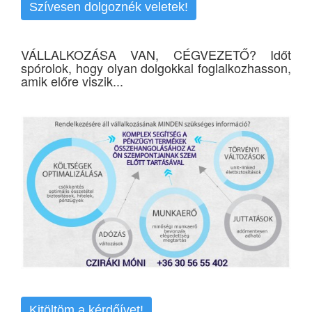
Szívesen dolgoznék veletek!
VÁLLALKOZÁSA VAN, CÉGVEZETŐ? Időt
spórolok, hogy olyan dolgokkal foglalkozhasson,
amik előre viszik...
Kitöltöm a kérdőívet!