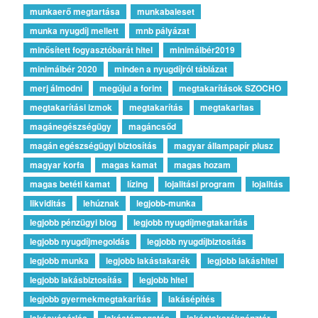
munkaerő megtartása
munkabaleset
munka nyugdíj mellett
mnb pályázat
minősített fogyasztóbarát hitel
minimálbér2019
minimálbér 2020
minden a nyugdíjról táblázat
merj álmodni
megújul a forint
megtakarítások SZOCHO
megtakarítási izmok
megtakarítás
megtakaritas
magánegészségügy
magáncsőd
magán egészségügyi biztosítás
magyar állampapír plusz
magyar korfa
magas kamat
magas hozam
magas betéti kamat
lízing
lojalitási program
lojalitás
likviditás
lehúznak
legjobb-munka
legjobb pénzügyi blog
legjobb nyugdíjmegtakarítás
legjobb nyugdíjmegoldás
legjobb nyugdíjbiztosítás
legjobb munka
legjobb lakástakarék
legjobb lakáshitel
legjobb lakásbiztosítás
legjobb hitel
legjobb gyermekmegtakarítás
lakásépítés
lakásvásárlás
lakástámogatás
lakástakarékpénztár