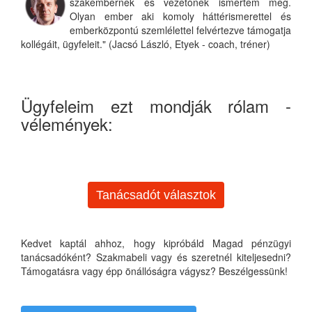
szakembernek és vezetőnek ismertem meg.
Olyan ember aki komoly háttérismerettel és
emberközpontú szemlélettel felvértezve támogatja
kollégáit, ügyfeleit." (Jacsó László, Etyek - coach, tréner)
Ügyfeleim ezt mondják rólam -
vélemények:
Tanácsadót választok
Kedvet kaptál ahhoz, hogy kipróbáld Magad pénzügyi
tanácsadóként? Szakmabeli vagy és szeretnél kiteljesedni?
Támogatásra vagy épp önállóságra vágysz? Beszélgessünk!