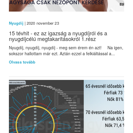
Nyugdíj
| 2020 november 23
15 tévhit - ez az igazság a nyugdíjról és a
nyugdíjcélú megtakarításokról 1.rész
Nyugdíj, nyugdíj, nyugdíj - meg sem érem én azt! Na igen,
sokszor hallottam már ezt. Aztán ezzel a felkiáltással a...
Olvass tovább