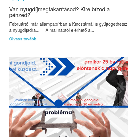
Van nyugdíjmegtakarításod? Kire bízod a
pénzed?
Februártól már állampapírban a Kincstárnál is gyűjtögethetsz
a nyugdíjadra... A mai naptól elérhető a...
Olvass tovább