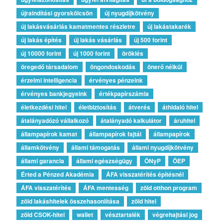
újraindítási gyorskölcsön
új nyugdíjkötvény
új lakásvásárlás kamatmentes részletre
új lakástakarék
új lakás építés
új lakás vásárlás
új 500 forint
új 10000 forint
új 1000 forint
öröklés
öregedő társadalom
öngondoskodás
önerő nélkül
érzelmi intelligencia
érvényes pénzeink
érvényes bankjegyeink
értékpapírszámla
életkezdési hitel
életbiztosítás
átverés
áthidaló hitel
átalányadózó vállalkozó
átalányadó kalkulátor
áruhitel
állampapírok kamat
állampapírok fajtái
állampapírok
államkötvény
állami támogatás
állami nyugdíjkötvény
állami garancia
állami egészségügy
ÖNyP
ÖEP
Érted a Pénzed Akadémia
ÁFA visszatérítés építésnél
ÁFA visszatérítés
ÁFA mentesség
zöld otthon program
zöld lakáshitelek összehasonlítása
zöld hitel
zöld CSOK-hitel
wallet
vésztartalék
végrehajtási jog