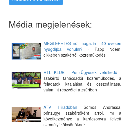
Média megjelenések:
MEGLEPETÉS női magazin - 40 évesen
nyugdíjba vonulni?
- Papp Noémi
cikkében szakértői közreműködés
RTL KLUB - PénzÜgyesek vetélkedő
-
szakértő tanácsadói közreműködés, a
feladatok kitalálása és összeállítása,
valamint részvétel a zsűriben
ATV Híradóban
Somos Andrással
pénzügyi szakértőként arról, mi a
következménye a karácsonyra felvett
személyi kölcsönöknek