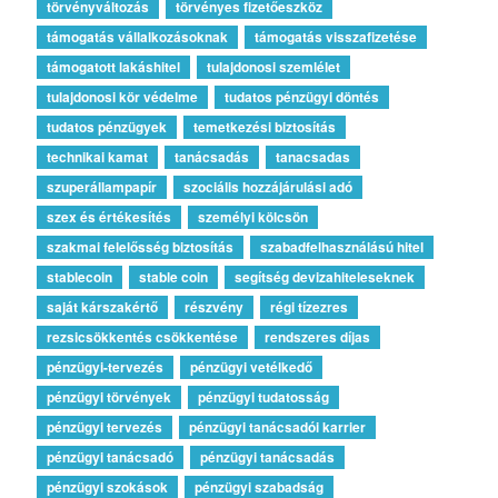
törvényváltozás
törvényes fizetőeszköz
támogatás vállalkozásoknak
támogatás visszafizetése
támogatott lakáshitel
tulajdonosi szemlélet
tulajdonosi kör védelme
tudatos pénzügyi döntés
tudatos pénzügyek
temetkezési biztosítás
technikai kamat
tanácsadás
tanacsadas
szuperállampapír
szociális hozzájárulási adó
szex és értékesítés
személyi kölcsön
szakmai felelősség biztosítás
szabadfelhasználású hitel
stablecoin
stable coin
segítség devizahiteleseknek
saját kárszakértő
részvény
régi tízezres
rezsicsökkentés csökkentése
rendszeres díjas
pénzügyi-tervezés
pénzügyi vetélkedő
pénzügyi törvények
pénzügyi tudatosság
pénzügyi tervezés
pénzügyi tanácsadói karrier
pénzügyi tanácsadó
pénzügyi tanácsadás
pénzügyi szokások
pénzügyi szabadság