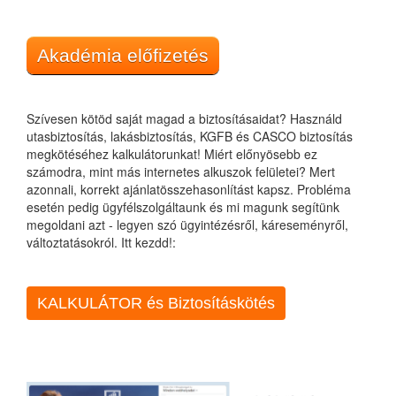
Akadémia előfizetés
Szívesen kötöd saját magad a biztosításaidat? Használd
utasbiztosítás, lakásbiztosítás, KGFB és CASCO biztosítás
megkötéséhez kalkulátorunkat! Miért előnyösebb ez
számodra, mint más internetes alkuszok felületei? Mert
azonnali, korrekt ajánlatösszehasonlítást kapsz. Probléma
esetén pedig ügyfélszolgáltaunk és mi magunk segítünk
megoldani azt - legyen szó ügyintézésről, káreseményről,
változtatásokról. Itt kezdd!:
KALKULÁTOR és Biztosításkötés