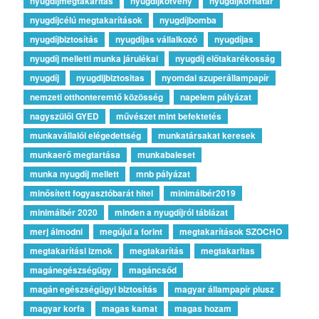
nyugdíjmegtakarítás
nyugdíjkötvény
nyugdíjkorhatár
nyugdíjcélú megtakarítások
nyugdíjbomba
nyugdíjbiztosítás
nyugdíjas vállalkozó
nyugdíjas
nyugdíj melletti munka járulékai
nyugdíj előtakarékosság
nyugdíj
nyugdijbiztositas
nyomdai szuperállampapír
nemzeti otthonteremtő közösség
napelem pályázat
nagyszülői GYED
művészet mint befektetés
munkavállalói elégedettség
munkatársakat keresek
munkaerő megtartása
munkabaleset
munka nyugdíj mellett
mnb pályázat
minősített fogyasztóbarát hitel
minimálbér2019
minimálbér 2020
minden a nyugdíjról táblázat
merj álmodni
megújul a forint
megtakarítások SZOCHO
megtakarítási izmok
megtakarítás
megtakaritas
magánegészségügy
magáncsőd
magán egészségügyi biztosítás
magyar állampapír plusz
magyar korfa
magas kamat
magas hozam