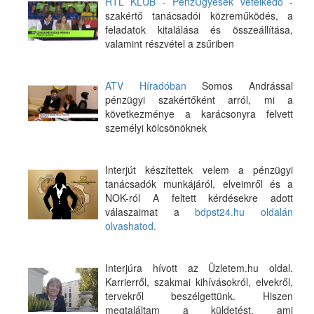
RTL KLUB - PénzÜgyesek vetélkedő
-
szakértő tanácsadói közreműködés, a
feladatok kitalálása és összeállítása,
valamint részvétel a zsűriben
ATV Híradóban
Somos Andrással
pénzügyi szakértőként arról, mi a
következménye a karácsonyra felvett
személyi kölcsönöknek
Interjút készítettek velem a pénzügyi
tanácsadók munkájáról, elveimről és a
NOK-ról A feltett kérdésekre adott
válaszaimat a
bdpst24.hu oldalán
olvashatod.
Interjúra hívott az Üzletem.hu oldal.
Karrierről, szakmai kihívásokról, elvekről,
tervekről beszélgettünk. Hiszen
megtaláltam a küldetést, ami