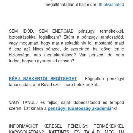
megállíthatatlanul hajt előre.
Itt olvashatod
SEM IDŐD, SEM ENERGIÁD pénzügyi termékekkel,
biztosításokkal foglalkozni? Eltűnt a pénzügyi tanácsadód,
vagy meguntad, hogy már a sokadik hív fel, mostantól majd
ő lesz az? Nincs pénzed, de szeretnéd, ha idővel lenne
biztonságot adó megtakarításod? Van pénzed, de nem
tudod, hogyan gyarapítsd okosan?
KÉRJ SZAKÉRTŐI SEGÍTSÉGET
! Független pénzügyi
tanácsadás, ami Rólad szól - apró betűk nélkül...
VAGY TANULJ és fejlődj saját időbeosztásod és tempód
szerint! Ezt kínálja a
pénzügyi tudatosság akadémiá
nk!
INFORMÁCIÓT KERESEL PÉNZÜGYI TERMÉKEKKEL
KAPCSOLATBAN?
KATTINTS
ÉS TALÁLD MEG ÚJ