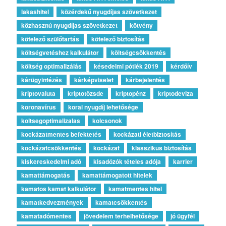
lakashitel
közérdekű nyugdíjas szövetkezet
közhasznú nyugdíjas szövetkezet
kötvény
kötelező szülőtartás
kötelező biztosítás
költségvetéshez kalkulátor
költségcsökkentés
költség optimalizálás
késedelmi pótlék 2019
kérdőív
kárügyintézés
kárképviselet
kárbejelentés
kriptovaluta
kriptotőzsde
kriptopénz
kriptodeviza
koronavírus
korai nyugdíj lehetősége
koltsegoptimalizalas
kolcsonok
kockázatmentes befektetés
kockázati életbiztosítás
kockázatcsökkentés
kockázat
klasszikus biztosítás
kiskereskedelmi adó
kisadózók tételes adója
karrier
kamattámogatás
kamattámogatott hitelek
kamatos kamat kalkulátor
kamatmentes hitel
kamatkedvezmények
kamatcsökkentés
kamatadómentes
jövedelem terhelhetősége
jó ügyfél