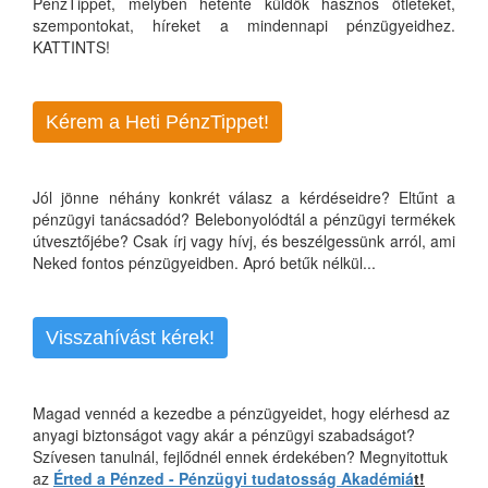
PénzTippet, melyben hetente küldök hasznos ötleteket,
szempontokat, híreket a mindennapi pénzügyeidhez.
KATTINTS!
Kérem a Heti PénzTippet!
Jól jönne néhány konkrét válasz a kérdéseidre? Eltűnt a
pénzügyi tanácsadód? Belebonyolódtál a pénzügyi termékek
útvesztőjébe? Csak írj vagy hívj, és beszélgessünk arról, ami
Neked fontos pénzügyeidben. Apró betűk nélkül...
Visszahívást kérek!
Magad vennéd a kezedbe a pénzügyeidet, hogy elérhesd az
anyagi biztonságot vagy akár a pénzügyi szabadságot?
Szívesen tanulnál, fejlődnél ennek érdekében? Megnyitottuk
az
Érted a Pénzed - Pénzügyi tudatosság Akadémiá
t!