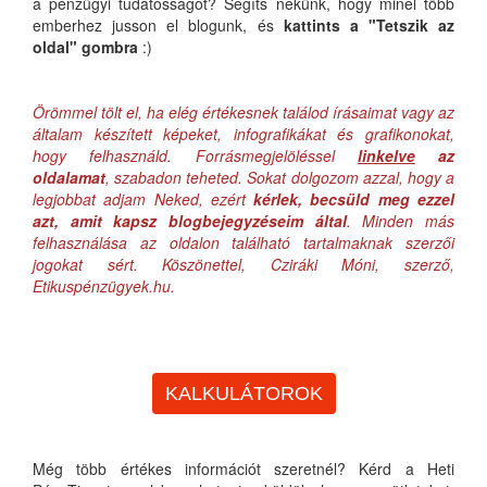
a pénzügyi tudatosságot? Segíts nekünk, hogy minél több
emberhez jusson el blogunk, és
kattints a "Tetszik az
oldal" gombra
:)
Örömmel tölt el, ha elég értékesnek találod írásaimat vagy az
általam készített képeket, infografikákat és grafikonokat,
hogy felhasználd. Forrásmegjelöléssel
linkelve
az
oldalamat
, szabadon teheted. Sokat dolgozom azzal, hogy a
legjobbat adjam Neked, ezért
kérlek, becsüld meg ezzel
azt, amit kapsz blogbejegyzéseim által
. Minden más
felhasználása az oldalon található tartalmaknak szerzői
jogokat sért. Köszönettel, Cziráki Móni, szerző,
Etikuspénzügyek.hu.
KALKULÁTOROK
Még több értékes információt szeretnél? Kérd a Heti