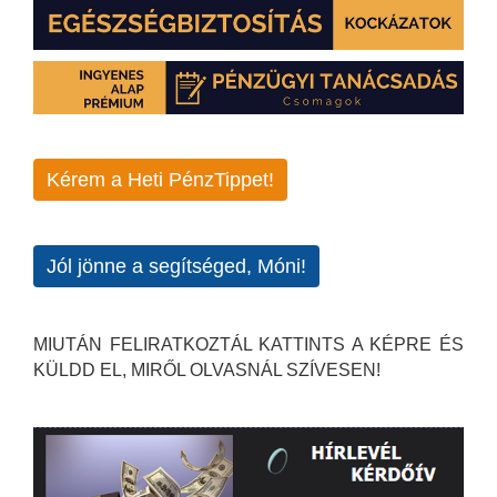
Kérem a Heti PénzTippet!
Jól jönne a segítséged, Móni!
MIUTÁN FELIRATKOZTÁL KATTINTS A KÉPRE ÉS
KÜLDD EL, MIRŐL OLVASNÁL SZÍVESEN!