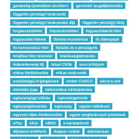
gazdaság-újraindítási akcióterv
garantált nyugdíjbiztosítás
független pénzügyi tanácsadó
független pénzügyi tanácsadás díja
független pénzügyi blog
forgóeszközhitel
folyószámlahitel
fogyasztóbarát hitel
fogyasztási hitelek
fizetési moratórium
fix állampapír
fix kamatozású hitel
fiatalok és a pénzügyek
felújítási hitel feltételei
felelősségbiztosítás
fedezetlenségi díj
falusi CSOk
euro árfolyam
etikus életbiztosítás
etikus tanácsadó
eszközalapú kriptopénzek
ember CASCO
elérni a célt
elsétálás joga
elektronikus kárbejelentés
egészségügyi ellátás
egészségpénztár
egészségbiztosítás
egészség
egyéni vállalkozó
egyszeri díjas életbiztosítás
egyes meghatározott juttatások
ePay
eKár
eBSO
e-kárbejelentő
díjtalanul letölthető
dolgozz velünk
dokitokosan