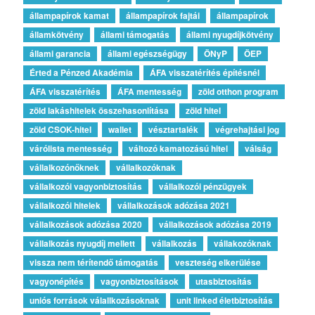
állampapírok kamat
állampapírok fajtái
állampapírok
államkötvény
állami támogatás
állami nyugdíjkötvény
állami garancia
állami egészségügy
ÖNyP
ÖEP
Érted a Pénzed Akadémia
ÁFA visszatérítés építésnél
ÁFA visszatérítés
ÁFA mentesség
zöld otthon program
zöld lakáshitelek összehasonlítása
zöld hitel
zöld CSOK-hitel
wallet
vésztartalék
végrehajtási jog
várólista mentesség
változó kamatozású hitel
válság
vállalkozónőknek
vállalkozóknak
vállalkozói vagyonbiztosítás
vállalkozói pénzügyek
vállalkozói hitelek
vállalkozások adózása 2021
vállalkozások adózása 2020
vállalkozások adózása 2019
vállalkozás nyugdíj mellett
vállalkozás
vállakozóknak
vissza nem térítendő támogatás
veszteség elkerülése
vagyonépítés
vagyonbiztosítások
utasbiztosítás
uniós források válallkozásoknak
unit linked életbiztosítás