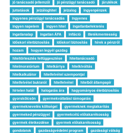
jó tanácsadó jellemzői
jó pénzügyi tanácsadó
járulékok
juttatások
jelzáloghitel
jelzalog
ingyenpénzek
ingyenes pénzügyi tanácsadás
ingyenes
ingyen napelem
ingyen hitel
ingatlanbefektetés
ingatlanalap
ingatlan ÁFA
infláció
illetékmentesség
időskori életbiztosítás
időskori biztosítás
hírek a pénzről
hozam
hogyan legyél gazdag
hiteltörlesztés felfüggesztése
hiteltanácsadó
hitelmoratórium
hitelkártya
hitelkiváltás
hitelkalkulátor
hitelfelvétel szempontjai
hitelfelvétel buktatói
hitelfelvétel
hitelből állampapír
hirtelen halál
halogatás ára
hagyományos életbiztosítás
gyorskölcsön
gyermekvállalási támogatás
gyermeknevelés költségei
gyermeknek megtakarítás
gyermeked pénzügyei
gyermekcélú előtakarékosság
gyermek életkezdése
gyermek előtakarékosság
gondolatok
gazdaságvédelmi program
gazdasági válság