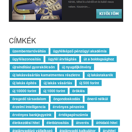
CÍMKÉK
üzembentartóváltás
ügyfélképző pénzügyi akadémia
ügyfélazonosítás
ügyfél átvilágítás
út a boldogsághoz
újraindítási gyorskölcsön
új nyugdíjkötvény
új lakásvásárlás kamatmentes részletre
új lakástakarék
új lakás építés
új lakás vásárlás
új 500 forint
új 10000 forint
új 1000 forint
öröklés
öregedő társadalom
öngondoskodás
önerő nélkül
érzelmi intelligencia
érvényes pénzeink
érvényes bankjegyeink
értékpapírszámla
életkezdési hitel
életbiztosítás
átverés
áthidaló hitel
átalányadózó vállalkozó
átalányadó kalkulátor
áruhitel