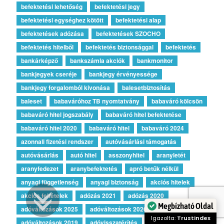
befektetési lehetőség
befektetési jegy
befektetési egységhez kötött
befektetési alap
befektetések adózása
befektetések SZOCHO
befektetés hitelből
befektetés biztonsággal
befektetés
bankárképző
bankszámla akciók
bankmonitor
bankjegyek cseréje
bankjegy érvényessége
bankjegy forgalomból kivonása
balesetbiztosítás
baleset
babaváróhoz TB nyomtatvány
babaváró kölcsön
babaváró hitel jogszabály
babaváró hitel befektetése
babaváró hitel 2020
babaváró hitel
babaváró 2024
azonnali fizetési rendszer
autóvásárlási támogatás
autóvásárlás
autó hitel
asszonyhitel
aranyletét
aranyfedezet
aranybefektetés
apró betűk nélkül
anyagi függetlenség
anyagi biztonság
akciós hitelek
akciós feltételek
adózás 2021
adózás 2020
adóváltozások 2025
adóváltozások 2020
Megbízható Oldal
adóváltozások 2019
adóvisszatérítés