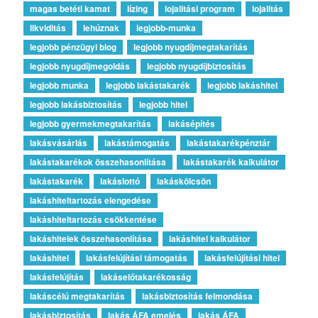
magas betéti kamat
lízing
lojalitási program
lojalitás
likviditás
lehúznak
legjobb-munka
legjobb pénzügyi blog
legjobb nyugdíjmegtakarítás
legjobb nyugdíjmegoldás
legjobb nyugdíjbiztosítás
legjobb munka
legjobb lakástakarék
legjobb lakáshitel
legjobb lakásbiztosítás
legjobb hitel
legjobb gyermekmegtakarítás
lakásépítés
lakásvásárlás
lakástámogatás
lakástakarékpénztár
lakástakarékok összehasonlítása
lakástakarék kalkulátor
lakástakarék
lakáslottó
lakáskölcsön
lakáshiteltartozás elengedése
lakáshiteltartozás csökkentése
lakáshitelek összehasonlítása
lakáshitel kalkulátor
lakáshitel
lakásfelújítási támogatás
lakásfelújítási hitel
lakásfelújítás
lakáselőtakarékosság
lakáscélú megtakarítás
lakásbiztosítás felmondása
lakásbiztosítás
lakás ÁFA emelés
lakás ÁFA