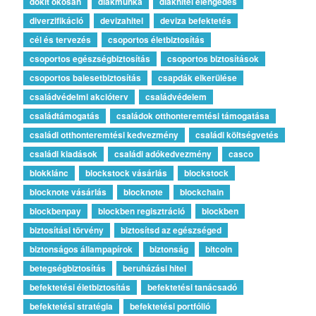
dokit okosan
diákmunka
diákhitel elengedés
diverzifikáció
devizahitel
deviza befektetés
cél és tervezés
csoportos életbiztosítás
csoportos egészségbiztosítás
csoportos biztosítások
csoportos balesetbiztosítás
csapdák elkerülése
családvédelmi akcióterv
családvédelem
családtámogatás
családok otthonteremtési támogatása
családi otthonteremtési kedvezmény
családi költségvetés
családi kiadások
családi adókedvezmény
casco
blokklánc
blockstock vásárlás
blockstock
blocknote vásárlás
blocknote
blockchain
blockbenpay
blockben regisztráció
blockben
biztosítási törvény
biztosítsd az egészséged
biztonságos állampapírok
biztonság
bitcoin
betegségbiztosítás
beruházási hitel
befektetési életbiztosítás
befektetési tanácsadó
befektetési stratégia
befektetési portfólió