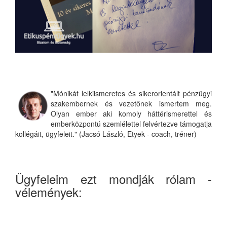
"Mónikát lelkiismeretes és sikerorientált pénzügyi
szakembernek és vezetőnek ismertem meg.
Olyan ember aki komoly háttérismerettel és
emberközpontú szemlélettel felvértezve támogatja
kollégáit, ügyfeleit." (Jacsó László, Etyek - coach, tréner)
Ügyfeleim ezt mondják rólam -
vélemények: