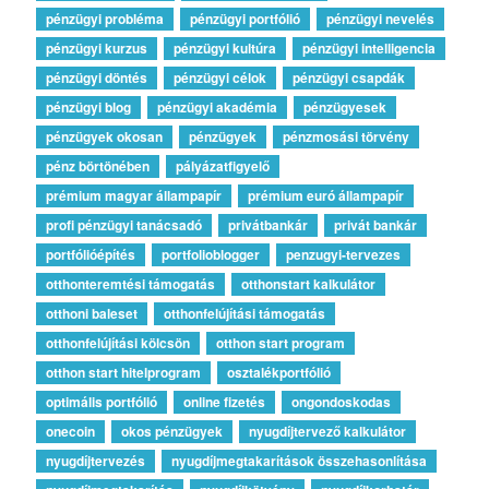
pénzügyi probléma
pénzügyi portfólió
pénzügyi nevelés
pénzügyi kurzus
pénzügyi kultúra
pénzügyi intelligencia
pénzügyi döntés
pénzügyi célok
pénzügyi csapdák
pénzügyi blog
pénzügyi akadémia
pénzügyesek
pénzügyek okosan
pénzügyek
pénzmosási törvény
pénz börtönében
pályázatfigyelő
prémium magyar állampapír
prémium euró állampapír
profi pénzügyi tanácsadó
privátbankár
privát bankár
portfólióépítés
portfolioblogger
penzugyi-tervezes
otthonteremtési támogatás
otthonstart kalkulátor
otthoni baleset
otthonfelújítási támogatás
otthonfelújítási kölcsön
otthon start program
otthon start hitelprogram
osztalékportfólió
optimális portfólió
online fizetés
ongondoskodas
onecoin
okos pénzügyek
nyugdíjtervező kalkulátor
nyugdíjtervezés
nyugdíjmegtakarítások összehasonlítása