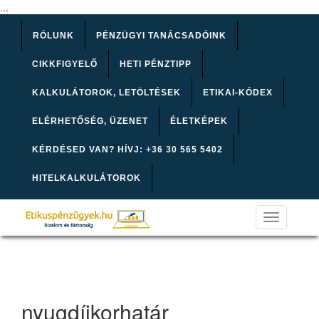
...
RÓLUNK
PÉNZÜGYI TANÁCSADÓINK
CIKKFIGYELŐ
HETI PÉNZTIPP
KALKULÁTOROK, LETÖLTÉSEK
ETIKAI-KÓDEX
ELÉRHETŐSÉG, ÜZENET
ÉLETKÉPEK
KÉRDÉSED VAN? HÍVJ: +36 30 565 5402
HITELKALKULÁTOROK
Toggle
navigation
nyugdíjkorhatár