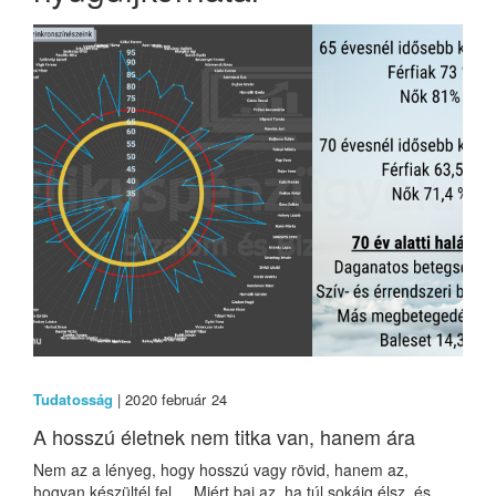
Tudatosság
| 2020 február 24
A hosszú életnek nem titka van, hanem ára
Nem az a lényeg, hogy hosszú vagy rövid, hanem az,
hogyan készültél fel Miért baj az, ha túl sokáig élsz, és...