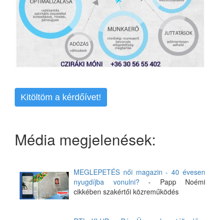
Kitöltöm a kérdőívet!
Média megjelenések:
MEGLEPETÉS női magazin - 40 évesen
nyugdíjba vonulni?
- Papp Noémi
cikkében szakértői közreműködés