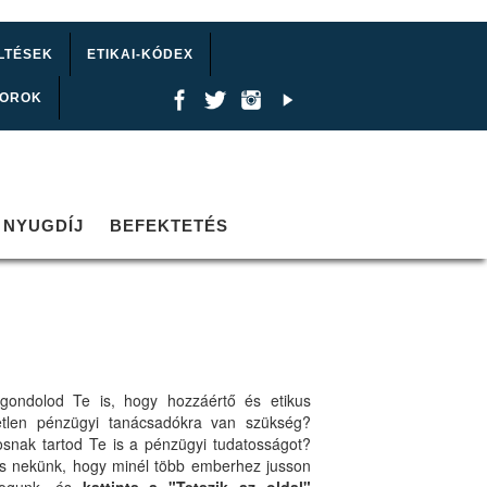
LTÉSEK
ETIKAI-KÓDEX
TOROK
NYUGDÍJ
BEFEKTETÉS
gondolod Te is, hogy hozzáértő és etikus
etlen pénzügyi tanácsadókra van szükség?
osnak tartod Te is a pénzügyi tudatosságot?
ts nekünk, hogy minél több emberhez jusson