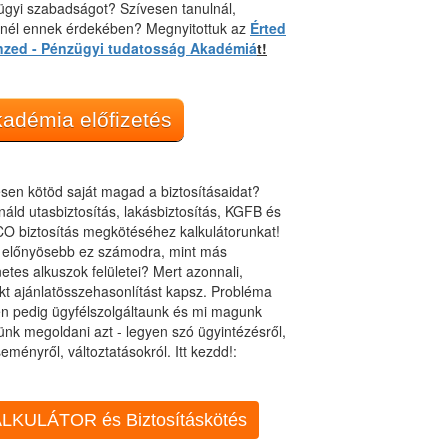
gyi szabadságot? Szívesen tanulnál,
dnél ennek érdekében? Megnyitottuk az
Érted
nzed - Pénzügyi tudatosság Akadémiá
t!
adémia előfizetés
sen kötöd saját magad a biztosításaidat?
áld utasbiztosítás, lakásbiztosítás, KGFB és
O biztosítás megkötéséhez kalkulátorunkat!
t előnyösebb ez számodra, mint más
netes alkuszok felületei? Mert azonnali,
kt ajánlatösszehasonlítást kapsz. Probléma
n pedig ügyfélszolgáltaunk és mi magunk
ünk megoldani azt - legyen szó ügyintézésről,
eményről, változtatásokról. Itt kezdd!:
LKULÁTOR és Biztosításkötés