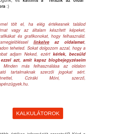
logunk, és
kattints a "Tetszik az oldal"
bra
:)
mel tölt el, ha elég értékesnek találod
aimat vagy az általam készített képeket,
rafikákat és grafikonokat, hogy felhasználd.
ásmegjelöléssel
linkelve
az oldalamat
,
adon teheted. Sokat dolgozom azzal, hogy a
obbat adjam Neked, ezért
kérlek, becsüld
ezzel azt, amit kapsz blogbejegyzéseim
. Minden más felhasználása az oldalon
lható tartalmaknak szerzői jogokat sért.
zönettel, Cziráki Móni, szerző,
uspénzügyek.hu.
KALKULÁTOROK