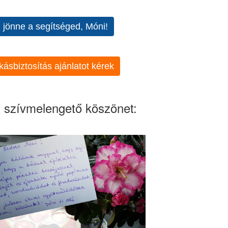
l jönne a segítséged, Móni!
kásbiztosítás ajánlatot kérek
 szívmelengető köszönet: