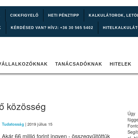
K
CIKKFIGYELŐ
HETI PÉNZTIPP
KALKULÁTOROK, LETÖ
K
KÉRDÉSED VAN? HÍVJ: +36 30 565 5402
HITELKALKULÁ
VÁLLALKOZÓKNAK
TANÁCSADÓKNAK
HITELEK
tő közösség
Úgy 
függ
Tudatosság
| 2019 július 15
Font
Segí
Akár 66 millió forint ingyen - összegyűjtöttük