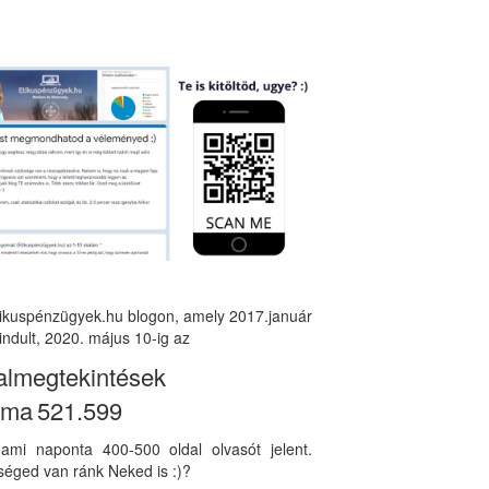
tikuspénzügyek.hu blogon, amely 2017.január
indult, 2020. május 10-ig az
almegtekintések
áma
521.599
, ami naponta 400-500 oldal olvasót jelent.
éged van ránk Neked is :)?