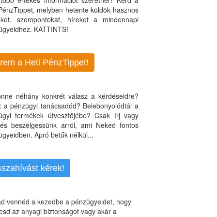
több értékes információt szeretnél? Kérd a
 PénzTippet, melyben hetente küldök hasznos
teket, szempontokat, híreket a mindennapi
ügyeidhez. KATTINTS!
rem a Heti PénzTippet!
jönne néhány konkrét válasz a kérdéseidre?
nt a pénzügyi tanácsadód? Belebonyolódtál a
ügyi termékek útvesztőjébe? Csak írj vagy
, és beszélgessünk arról, ami Neked fontos
gyeidben. Apró betűk nélkül...
sszahívást kérek!
d vennéd a kezedbe a pénzügyeidet, hogy
esd az anyagi biztonságot vagy akár a