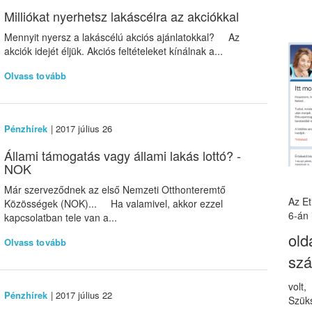
Milliókat nyerhetsz lakáscélra az akciókkal
Mennyit nyersz a lakáscélú akciós ajánlatokkal? Az
akciók idejét éljük. Akciós feltételeket kínálnak a...
Olvass tovább
Pénzhírek
| 2017 július 26
Állami támogatás vagy állami lakás lottó? -
NOK
Már szerveződnek az első Nemzeti Otthonteremtő
Az E
Közösségek (NOK)... Ha valamivel, akkor ezzel
6-án 
kapcsolatban tele van a...
old
Olvass tovább
sz
volt
Pénzhírek
| 2017 július 22
Szüks