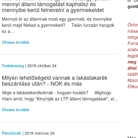
el b
mennyi állami támogatást kaphatsz és
gom
mennyibe kerül felnevelni a gyermekeidet
Mennyit ér az államnak most egy gyermek, és mennyibe
Öröm
kerül majd Neked a gyermeked? Talán furcsán hangzik
írás
ez a...
infog
Olvass tovább
Forr
szab
legj
meg 
Tudatosság
| 2018 október 24
által
talá
Milyen lehetőségeid vannak a lakástakarék
Kös
beszántása után? - NOK és más
Etik
Vége a lakástakarékoknak - hogyan tovább? Alighogy
írtam arról, hogy "Kinyírják az LTP állami támogatását", el...
Olvass tovább
Pénzhírek
| 2018 március 24