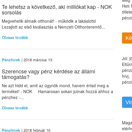
Még 
Te lehetsz a következő, aki milliókat kap - NOK
Heti
sorsolás
ötle
pénz
Megvehetik álmaik otthonát! - működik a lakáslottó
Lezajlott az első kiválasztás a Nemzeti Otthonteremtő...
Olvass tovább
Ké
Jól 
Pénzhírek
| 2018 március 13
Eltű
Szerencse vagy pénz kérdése az állami
pénz
támogatás?
hívj
pénzü
Ne azt hidd el, amit az ügynök mond, hanem értsd meg a
terméket! - NOK Hamarosan sokan jutnak hozzá ahhoz a
pénzhez -...
Vi
Olvass tovább
Maga
elérh
Pénzhírek
| 2018 február 10