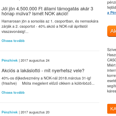
pénzü
fejlő
Jól jön 4.500.000 Ft állami támogatás akár 3
hónap múlva? Ismét NOK akció!
a Pé
Hamarosan jön a sorsolás az 1. csoportban, és nemsokára
zárják a 2. csoportot - 40% akció a NOK-nál áprilistól
Ak
visszavonásig!...
Olvass tovább
Szíve
Haszn
CASC
Pénzhírek
| 2017 augusztus 24
Miér
Akciós a lakáslottó - mit nyerhetsz vele?
inter
korre
40%-os díjkedvezmény a NOK-nál 2018.március 31-ig!
eseté
(frissítve) Mióta megjelent előző cikkem a különböző...
segít
káres
Olvass tovább
KA
Pénzhírek
| 2017 augusztus 20