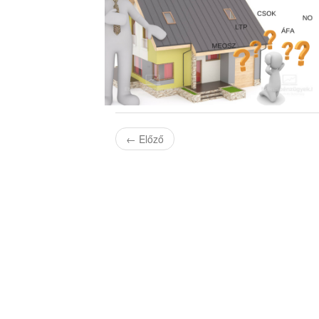
←
Előző