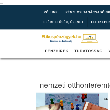
...
RÓLUNK
PÉNZÜGYI TANÁCSADÓIN
ELÉRHETŐSÉG, ÜZENET
ÉLETKÉPE
PÉNZHÍREK
TUDATOSSÁG
nemzeti otthonterem