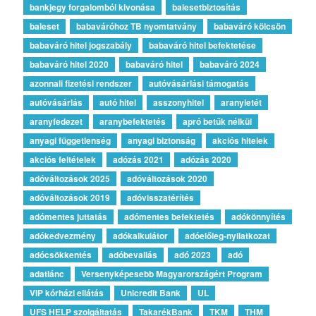
bankjegy forgalomból kivonása
balesetbiztosítás
baleset
babaváróhoz TB nyomtatvány
babaváró kölcsön
babaváró hitel jogszabály
babaváró hitel befektetése
babaváró hitel 2020
babaváró hitel
babaváró 2024
azonnali fizetési rendszer
autóvásárlási támogatás
autóvásárlás
autó hitel
asszonyhitel
aranyletét
aranyfedezet
aranybefektetés
apró betűk nélkül
anyagi függetlenség
anyagi biztonság
akciós hitelek
akciós feltételek
adózás 2021
adózás 2020
adóváltozások 2025
adóváltozások 2020
adóváltozások 2019
adóvisszatérítés
adómentes juttatás
adómentes befektetés
adókönnyítés
adókedvezmény
adókalkulátor
adóelőleg-nyilatkozat
adócsökkentés
adóbevallás
adó 2023
adó
adatlánc
Versenyképesebb Magyarországért Program
VIP kórházi ellátás
Unicredit Bank
UL
UFS HELP szolgáltatás
TakarékBank
TKM
THM