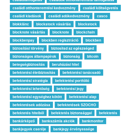
családi otthonteremtési kedvezmény
családi költségvetés
családi kiadások
családi adókedvezmény
casco
blokklánc
blockstock vásárlás
blockstock
blocknote vásárlás
blocknote
blockchain
blockbenpay
blockben regisztráció
blockben
biztosítási törvény
biztosítsd az egészséged
biztonságos állampapírok
biztonság
bitcoin
betegségbiztosítás
beruházási hitel
befektetési életbiztosítás
befektetési tanácsadó
befektetési stratégia
befektetési portfólió
befektetési lehetőség
befektetési jegy
befektetési egységhez kötött
befektetési alap
befektetések adózása
befektetések SZOCHO
befektetés hitelből
befektetés biztonsággal
befektetés
bankárképző
bankszámla akciók
bankmonitor
bankjegyek cseréje
bankjegy érvényessége