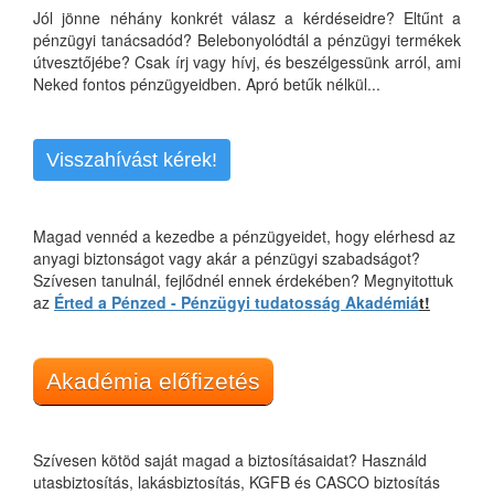
Jól jönne néhány konkrét válasz a kérdéseidre? Eltűnt a
pénzügyi tanácsadód? Belebonyolódtál a pénzügyi termékek
útvesztőjébe? Csak írj vagy hívj, és beszélgessünk arról, ami
Neked fontos pénzügyeidben. Apró betűk nélkül...
Visszahívást kérek!
Magad vennéd a kezedbe a pénzügyeidet, hogy elérhesd az
anyagi biztonságot vagy akár a pénzügyi szabadságot?
Szívesen tanulnál, fejlődnél ennek érdekében? Megnyitottuk
az
Érted a Pénzed - Pénzügyi tudatosság Akadémiá
t!
Akadémia előfizetés
Szívesen kötöd saját magad a biztosításaidat? Használd
utasbiztosítás, lakásbiztosítás, KGFB és CASCO biztosítás