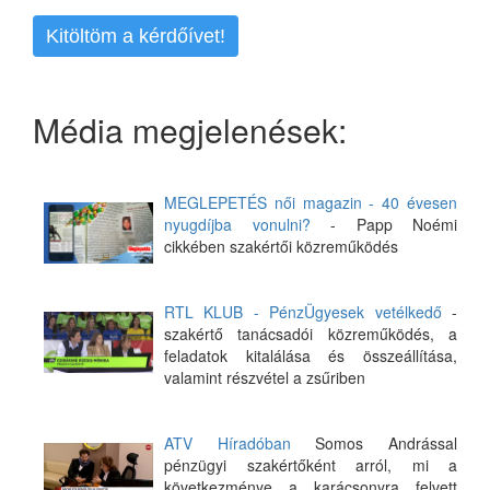
Kitöltöm a kérdőívet!
Média megjelenések:
MEGLEPETÉS női magazin - 40 évesen
nyugdíjba vonulni?
- Papp Noémi
cikkében szakértői közreműködés
RTL KLUB - PénzÜgyesek vetélkedő
-
szakértő tanácsadói közreműködés, a
feladatok kitalálása és összeállítása,
valamint részvétel a zsűriben
ATV Híradóban
Somos Andrással
pénzügyi szakértőként arról, mi a
következménye a karácsonyra felvett