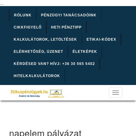
...
RÓLUNK
PÉNZÜGYI TANÁCSADÓINK
CIKKFIGYELŐ
HETI PÉNZTIPP
KALKULÁTOROK, LETÖLTÉSEK
ETIKAI-KÓDEX
ELÉRHETŐSÉG, ÜZENET
ÉLETKÉPEK
KÉRDÉSED VAN? HÍVJ: +36 30 565 5402
HITELKALKULÁTOROK
Toggle
navigation
napelem pályázat