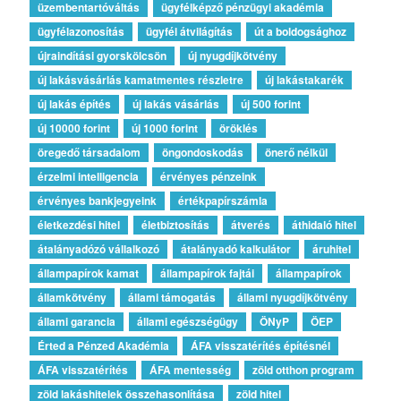
üzembentartóváltás
ügyfélképző pénzügyi akadémia
ügyfélazonosítás
ügyfél átvilágítás
út a boldogsághoz
újraindítási gyorskölcsön
új nyugdíjkötvény
új lakásvásárlás kamatmentes részletre
új lakástakarék
új lakás építés
új lakás vásárlás
új 500 forint
új 10000 forint
új 1000 forint
öröklés
öregedő társadalom
öngondoskodás
önerő nélkül
érzelmi intelligencia
érvényes pénzeink
érvényes bankjegyeink
értékpapírszámla
életkezdési hitel
életbiztosítás
átverés
áthidaló hitel
átalányadózó vállalkozó
átalányadó kalkulátor
áruhitel
állampapírok kamat
állampapírok fajtái
állampapírok
államkötvény
állami támogatás
állami nyugdíjkötvény
állami garancia
állami egészségügy
ÖNyP
ÖEP
Érted a Pénzed Akadémia
ÁFA visszatérítés építésnél
ÁFA visszatérítés
ÁFA mentesség
zöld otthon program
zöld lakáshitelek összehasonlítása
zöld hitel