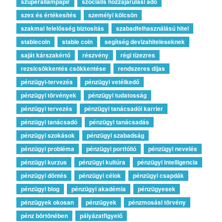
szuperállampapír
szociális hozzájárulási adó
szex és értékesítés
személyi kölcsön
szakmai felelősség biztosítás
szabadfelhasználású hitel
stablecoin
stable coin
segítség devizahiteleseknek
saját kárszakértő
részvény
régi tízezres
rezsicsökkentés csökkentése
rendszeres díjas
pénzügyi-tervezés
pénzügyi vetélkedő
pénzügyi törvények
pénzügyi tudatosság
pénzügyi tervezés
pénzügyi tanácsadói karrier
pénzügyi tanácsadó
pénzügyi tanácsadás
pénzügyi szokások
pénzügyi szabadság
pénzügyi probléma
pénzügyi portfólió
pénzügyi nevelés
pénzügyi kurzus
pénzügyi kultúra
pénzügyi intelligencia
pénzügyi döntés
pénzügyi célok
pénzügyi csapdák
pénzügyi blog
pénzügyi akadémia
pénzügyesek
pénzügyek okosan
pénzügyek
pénzmosási törvény
pénz börtönében
pályázatfigyelő