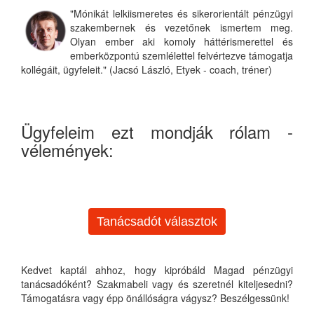
"Mónikát lelkiismeretes és sikerorientált pénzügyi
szakembernek és vezetőnek ismertem meg.
Olyan ember aki komoly háttérismerettel és
emberközpontú szemlélettel felvértezve támogatja
kollégáit, ügyfeleit." (Jacsó László, Etyek - coach, tréner)
Ügyfeleim ezt mondják rólam -
vélemények:
Tanácsadót választok
Kedvet kaptál ahhoz, hogy kipróbáld Magad pénzügyi
tanácsadóként? Szakmabeli vagy és szeretnél kiteljesedni?
Támogatásra vagy épp önállóságra vágysz? Beszélgessünk!