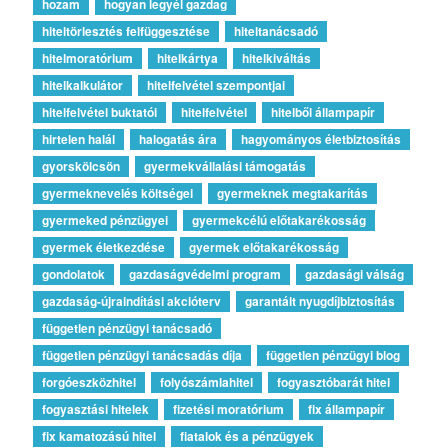
hozam
hogyan legyél gazdag
hiteltörlesztés felfüggesztése
hiteltanácsadó
hitelmoratórium
hitelkártya
hitelkiváltás
hitelkalkulátor
hitelfelvétel szempontjai
hitelfelvétel buktatói
hitelfelvétel
hitelből állampapír
hirtelen halál
halogatás ára
hagyományos életbiztosítás
gyorskölcsön
gyermekvállalási támogatás
gyermeknevelés költségei
gyermeknek megtakarítás
gyermeked pénzügyei
gyermekcélú előtakarékosság
gyermek életkezdése
gyermek előtakarékosság
gondolatok
gazdaságvédelmi program
gazdasági válság
gazdaság-újraindítási akcióterv
garantált nyugdíjbiztosítás
független pénzügyi tanácsadó
független pénzügyi tanácsadás díja
független pénzügyi blog
forgóeszközhitel
folyószámlahitel
fogyasztóbarát hitel
fogyasztási hitelek
fizetési moratórium
fix állampapír
fix kamatozású hitel
fiatalok és a pénzügyek