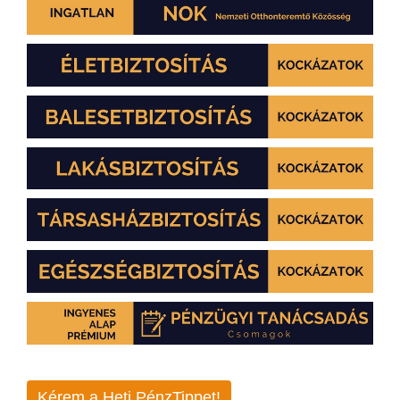
Kérem a Heti PénzTippet!