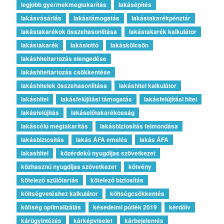
legjobb gyermekmegtakarítás
lakásépítés
lakásvásárlás
lakástámogatás
lakástakarékpénztár
lakástakarékok összehasonlítása
lakástakarék kalkulátor
lakástakarék
lakáslottó
lakáskölcsön
lakáshiteltartozás elengedése
lakáshiteltartozás csökkentése
lakáshitelek összehasonlítása
lakáshitel kalkulátor
lakáshitel
lakásfelújítási támogatás
lakásfelújítási hitel
lakásfelújítás
lakáselőtakarékosság
lakáscélú megtakarítás
lakásbiztosítás felmondása
lakásbiztosítás
lakás ÁFA emelés
lakás ÁFA
lakashitel
közérdekű nyugdíjas szövetkezet
közhasznú nyugdíjas szövetkezet
kötvény
kötelező szülőtartás
kötelező biztosítás
költségvetéshez kalkulátor
költségcsökkentés
költség optimalizálás
késedelmi pótlék 2019
kérdőív
kárügyintézés
kárképviselet
kárbejelentés