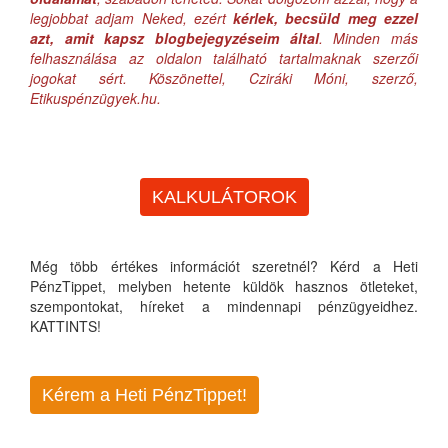
legjobbat adjam Neked, ezért
kérlek, becsüld meg ezzel
azt, amit kapsz blogbejegyzéseim által
. Minden más
felhasználása az oldalon található tartalmaknak szerzői
jogokat sért. Köszönettel, Cziráki Móni, szerző,
Etikuspénzügyek.hu.
KALKULÁTOROK
Még több értékes információt szeretnél? Kérd a Heti
PénzTippet, melyben hetente küldök hasznos ötleteket,
szempontokat, híreket a mindennapi pénzügyeidhez.
KATTINTS!
Kérem a Heti PénzTippet!