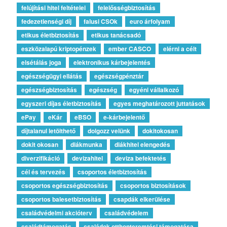
felújítási hitel feltételei
felelősségbiztosítás
fedezetlenségi díj
falusi CSOk
euro árfolyam
etikus életbiztosítás
etikus tanácsadó
eszközalapú kriptopénzek
ember CASCO
elérni a célt
elsétálás joga
elektronikus kárbejelentés
egészségügyi ellátás
egészségpénztár
egészségbiztosítás
egészség
egyéni vállalkozó
egyszeri díjas életbiztosítás
egyes meghatározott juttatások
ePay
eKár
eBSO
e-kárbejelentő
díjtalanul letölthető
dolgozz velünk
dokitokosan
dokit okosan
diákmunka
diákhitel elengedés
diverzifikáció
devizahitel
deviza befektetés
cél és tervezés
csoportos életbiztosítás
csoportos egészségbiztosítás
csoportos biztosítások
csoportos balesetbiztosítás
csapdák elkerülése
családvédelmi akcióterv
családvédelem
családtámogatás
családok otthonteremtési támogatása