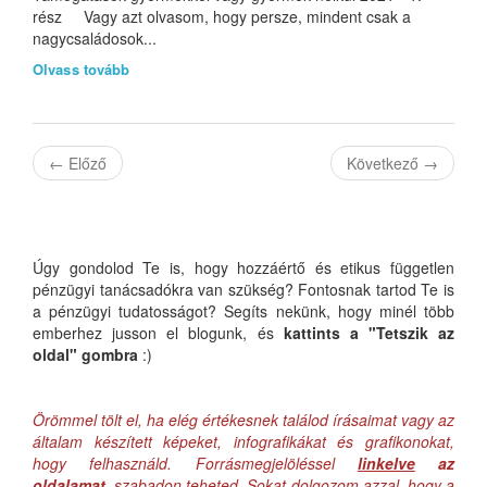
rész Vagy azt olvasom, hogy persze, mindent csak a
nagycsaládosok...
Olvass tovább
←
Előző
Következő
→
Úgy gondolod Te is, hogy hozzáértő és etikus független
pénzügyi tanácsadókra van szükség? Fontosnak tartod Te is
a pénzügyi tudatosságot? Segíts nekünk, hogy minél több
emberhez jusson el blogunk, és
kattints a "Tetszik az
oldal" gombra
:)
Örömmel tölt el, ha elég értékesnek találod írásaimat vagy az
általam készített képeket, infografikákat és grafikonokat,
hogy felhasználd. Forrásmegjelöléssel
linkelve
az
oldalamat
, szabadon teheted. Sokat dolgozom azzal, hogy a