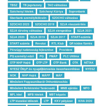
TBSZ
TB jogviszony
TAO változása
Széchenyi hitelek
Széchenyi Kártya
Sopronbank
Sberbank személyikölcsön
SZOCHO változása
SZOCHO 2023
SZOCHO 2019
SZJA visszatérítés
SZJA törvény változása
SZJA elengedése
SZJA 2021
SZJA 2020
SZJA 2019
SZJA 2017
START-számla
START számla
Revolut
RTL Klub
QR kódos fizetés
Pénzügyi tudatosság fejlesztése
Provident
PQ személyi edző
PQ
PMÁP
PLC Ultlima
OTP NHP Hajrá
OTP LTP
OTP Bank
OTK
NÉTAK
NYESZ ÖNyP és nyugdíjbiztosítás összehasonlítása
NYESZ
NOK
NHP Hajrá
MÁPP
MÁP
Minősített Fogyasztóbarát Otthonbiztosítás
Minősített Befektetési Tanácsadó
MNB ajánlás
MFO
MFL hitel
MFB hitelek
MBT képzés
LTP kiutalási időszak
LTP
KKV pályázat
KIVA 2020