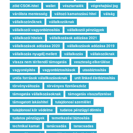
zöld CSOK-hitel
wallet
vésztartalék
végrehajtási jog
várólista mentesség
változó kamatozású hitel
válság
vállalkozónőknek
vállalkozóknak
vállalkozói vagyonbiztosítás
vállalkozói pénzügyek
vállalkozói hitelek
vállalkozások adózása 2021
vállalkozások adózása 2020
vállalkozások adózása 2019
vállalkozás nyugdíj mellett
vállalkozás
vállakozóknak
vissza nem térítendő támogatás
veszteség elkerülése
vagyonépítés
vagyonbiztosítások
utasbiztosítás
uniós források válallkozásoknak
unit linked életbiztosítás
törvényváltozás
törvényes fizetőeszköz
támogatás vállalkozásoknak
támogatás visszafizetése
támogatott lakáshitel
tulajdonosi szemlélet
tulajdonosi kör védelme
tudatos pénzügyi döntés
tudatos pénzügyek
temetkezési biztosítás
technikai kamat
tanácsadás
tanacsadas