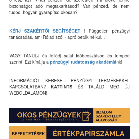
biztonságot adó megtakarításod? Van pénzed, de nem
tudod, hogyan gyarapítsd okosan?
KÉRJ SZAKÉRTŐI SEGÍTSÉGET
! Független pénzügyi
tanácsadás, ami Rólad szól - apró betűk nélkül...
VAGY TANULJ és fejlődj saját időbeosztásod és tempód
szerint! Ezt kínálja a
pénzügyi tudatosság akadémiá
nk!
INFORMÁCIÓT KERESEL PÉNZÜGYI TERMÉKEKKEL
KAPCSOLATBAN?
KATTINTS
ÉS TALÁLD MEG ÚJ
WEBOLDALAMON!