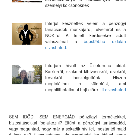
személyi kölcsönöknek
Interjút készítettek velem a pénzügyi
tanácsadók munkájáról, elveimről és a
NOK-ról A feltett kérdésekre adott
válaszaimat a
bdpst24.hu oldalán
olvashatod.
Interjúra hívott az Üzletem.hu oldal.
Karrierről, szakmai kihívásokról, elvekről,
tervekről beszélgettünk. Hiszen
megtaláltam a küldetést, ami
megállíthatatlanul hajt előre.
Itt olvashatod
SEM IDŐD, SEM ENERGIÁD pénzügyi termékekkel,
biztosításokkal foglalkozni? Eltűnt a pénzügyi tanácsadód,
vagy meguntad, hogy már a sokadik hív fel, mostantól majd
ő lesz az? Nincs pénzed, de szeretnéd, ha idővel lenne