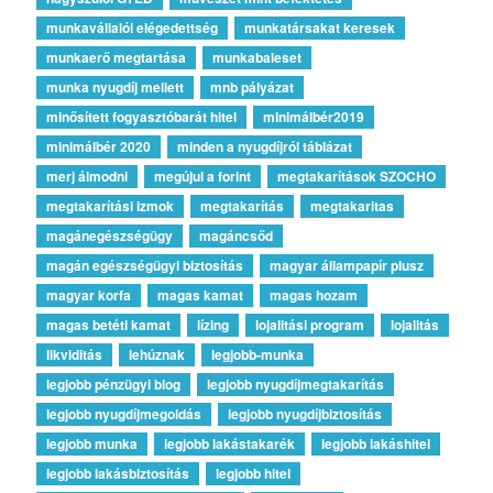
munkavállalói elégedettség
munkatársakat keresek
munkaerő megtartása
munkabaleset
munka nyugdíj mellett
mnb pályázat
minősített fogyasztóbarát hitel
minimálbér2019
minimálbér 2020
minden a nyugdíjról táblázat
merj álmodni
megújul a forint
megtakarítások SZOCHO
megtakarítási izmok
megtakarítás
megtakaritas
magánegészségügy
magáncsőd
magán egészségügyi biztosítás
magyar állampapír plusz
magyar korfa
magas kamat
magas hozam
magas betéti kamat
lízing
lojalitási program
lojalitás
likviditás
lehúznak
legjobb-munka
legjobb pénzügyi blog
legjobb nyugdíjmegtakarítás
legjobb nyugdíjmegoldás
legjobb nyugdíjbiztosítás
legjobb munka
legjobb lakástakarék
legjobb lakáshitel
legjobb lakásbiztosítás
legjobb hitel