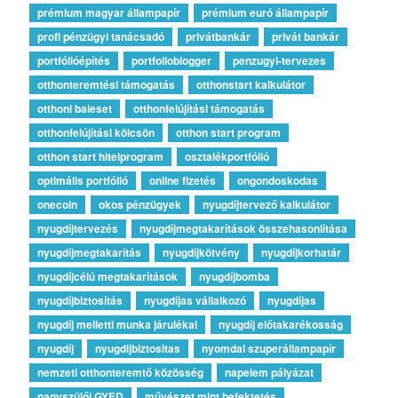
prémium magyar állampapír
prémium euró állampapír
profi pénzügyi tanácsadó
privátbankár
privát bankár
portfólióépítés
portfolioblogger
penzugyi-tervezes
otthonteremtési támogatás
otthonstart kalkulátor
otthoni baleset
otthonfelújítási támogatás
otthonfelújítási kölcsön
otthon start program
otthon start hitelprogram
osztalékportfólió
optimális portfólió
online fizetés
ongondoskodas
onecoin
okos pénzügyek
nyugdíjtervező kalkulátor
nyugdíjtervezés
nyugdíjmegtakarítások összehasonlítása
nyugdíjmegtakarítás
nyugdíjkötvény
nyugdíjkorhatár
nyugdíjcélú megtakarítások
nyugdíjbomba
nyugdíjbiztosítás
nyugdíjas vállalkozó
nyugdíjas
nyugdíj melletti munka járulékai
nyugdíj előtakarékosság
nyugdíj
nyugdijbiztositas
nyomdai szuperállampapír
nemzeti otthonteremtő közösség
napelem pályázat
nagyszülői GYED
művészet mint befektetés