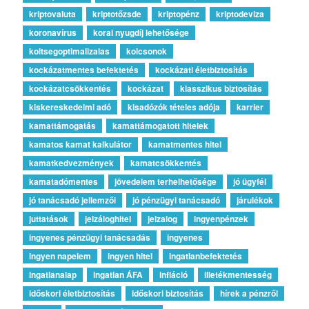
kriptovaluta
kriptotőzsde
kriptopénz
kriptodeviza
koronavírus
korai nyugdíj lehetősége
koltsegoptimalizalas
kolcsonok
kockázatmentes befektetés
kockázati életbiztosítás
kockázatcsökkentés
kockázat
klasszikus biztosítás
kiskereskedelmi adó
kisadózók tételes adója
karrier
kamattámogatás
kamattámogatott hitelek
kamatos kamat kalkulátor
kamatmentes hitel
kamatkedvezmények
kamatcsökkentés
kamatadómentes
jövedelem terhelhetősége
jó ügyfél
jó tanácsadó jellemzői
jó pénzügyi tanácsadó
járulékok
juttatások
jelzáloghitel
jelzalog
ingyenpénzek
ingyenes pénzügyi tanácsadás
ingyenes
ingyen napelem
ingyen hitel
ingatlanbefektetés
ingatlanalap
ingatlan ÁFA
infláció
illetékmentesség
időskori életbiztosítás
időskori biztosítás
hírek a pénzről