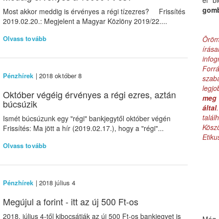
el b
gom
Most akkor meddig is érvényes a régi tízezres? Frissítés
2019.02.20.: Megjelent a Magyar Közlöny 2019/22....
Olvass tovább
Öröm
írás
infog
Forr
Pénzhírek
| 2018 október 8
szab
legj
Október végéig érvényes a régi ezres, aztán
meg 
búcsúzik
által
talá
Ismét búcsúzunk egy "régi" bankjegytől október végén
Kös
Frissítés: Ma jött a hír (2019.02.17.), hogy a "régi"...
Etik
Olvass tovább
Pénzhírek
| 2018 július 4
Megújul a forint - itt az új 500 Ft-os
2018. július 4-től kibocsátják az új 500 Ft-os bankjegyet is