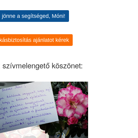
l jönne a segítséged, Móni!
kásbiztosítás ajánlatot kérek
 szívmelengető köszönet: