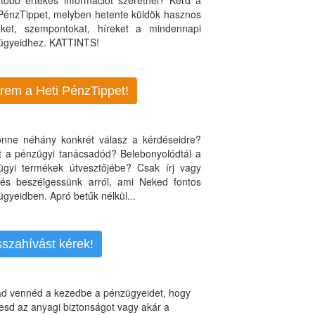
több értékes információt szeretnél? Kérd a
 PénzTippet, melyben hetente küldök hasznos
teket, szempontokat, híreket a mindennapi
ügyeidhez. KATTINTS!
rem a Heti PénzTippet!
jönne néhány konkrét válasz a kérdéseidre?
nt a pénzügyi tanácsadód? Belebonyolódtál a
ügyi termékek útvesztőjébe? Csak írj vagy
, és beszélgessünk arról, ami Neked fontos
gyeidben. Apró betűk nélkül...
sszahívást kérek!
d vennéd a kezedbe a pénzügyeidet, hogy
esd az anyagi biztonságot vagy akár a