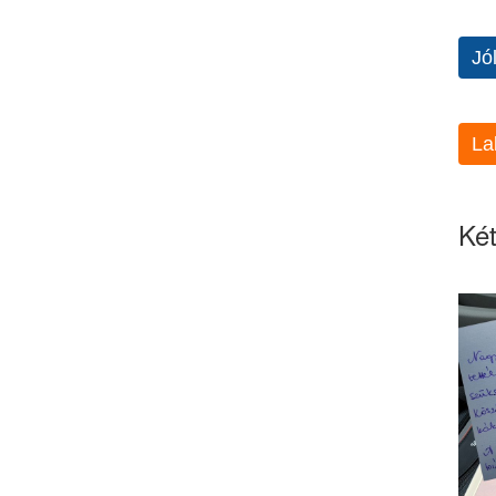
Jó
La
Két