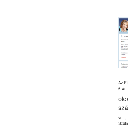
Az E
6-án 
old
sz
volt
Szüks