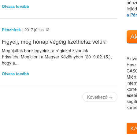
pénzü
Olvass tovább
fejlő
a Pé
Pénzhírek
| 2017 július 12
Ak
Figyelj, még hónap végéig fizethetsz velük!
Megújultak bankjegyeink, a régieket kivonják
Frissítés: Megjelent a Magyar Közlönyben (2019.02.15.),
Szíve
hogy a...
Haszn
CASC
Olvass tovább
Miér
inter
korre
eseté
Következő
→
segít
káres
KA