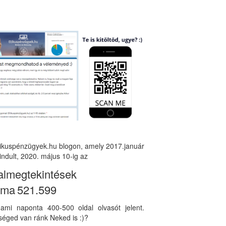
tikuspénzügyek.hu blogon, amely 2017.január
indult, 2020. május 10-ig az
almegtekintések
áma
521.599
, ami naponta 400-500 oldal olvasót jelent.
éged van ránk Neked is :)?