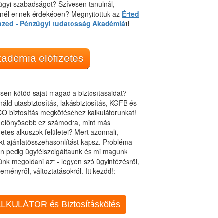
gyi szabadságot? Szívesen tanulnál,
dnél ennek érdekében? Megnyitottuk az
Érted
nzed - Pénzügyi tudatosság Akadémiá
t!
adémia előfizetés
sen kötöd saját magad a biztosításaidat?
áld utasbiztosítás, lakásbiztosítás, KGFB és
O biztosítás megkötéséhez kalkulátorunkat!
t előnyösebb ez számodra, mint más
netes alkuszok felületei? Mert azonnali,
kt ajánlatösszehasonlítást kapsz. Probléma
n pedig ügyfélszolgáltaunk és mi magunk
ünk megoldani azt - legyen szó ügyintézésről,
eményről, változtatásokról. Itt kezdd!:
LKULÁTOR és Biztosításkötés