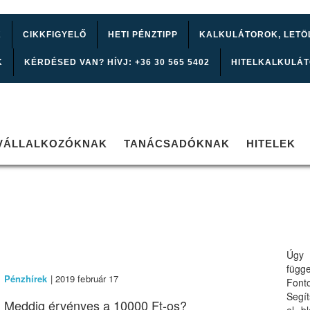
K
CIKKFIGYELŐ
HETI PÉNZTIPP
KALKULÁTOROK, LETÖ
K
KÉRDÉSED VAN? HÍVJ: +36 30 565 5402
HITELKALKULÁ
VÁLLALKOZÓKNAK
TANÁCSADÓKNAK
HITELEK
Úgy 
függ
Pénzhírek
| 2019 február 17
Font
Segí
Meddig érvényes a 10000 Ft-os?