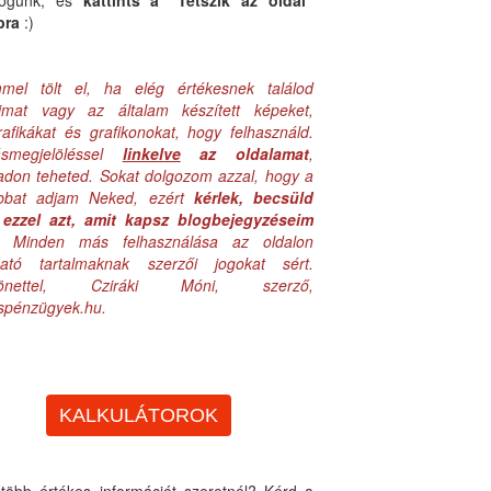
logunk, és
kattints a "Tetszik az oldal"
bra
:)
mel tölt el, ha elég értékesnek találod
aimat vagy az általam készített képeket,
rafikákat és grafikonokat, hogy felhasználd.
ásmegjelöléssel
linkelve
az oldalamat
,
adon teheted. Sokat dolgozom azzal, hogy a
obbat adjam Neked, ezért
kérlek, becsüld
ezzel azt, amit kapsz blogbejegyzéseim
. Minden más felhasználása az oldalon
lható tartalmaknak szerzői jogokat sért.
zönettel, Cziráki Móni, szerző,
uspénzügyek.hu.
KALKULÁTOROK