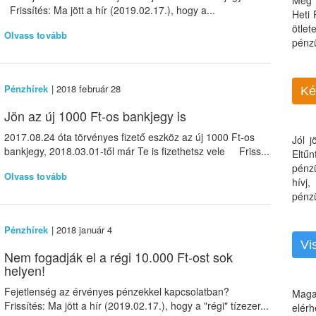
Még 
Frissítés: Ma jött a hír (2019.02.17.), hogy a...
Heti
ötle
Olvass tovább
pénz
Pénzhírek
| 2018 február 28
Ké
Jön az új 1000 Ft-os bankjegy is
2017.08.24 óta törvényes fizető eszköz az új 1000 Ft-os
Jól 
bankjegy, 2018.03.01-től már Te is fizethetsz vele Friss...
Eltű
pénz
Olvass tovább
hívj
pénzü
Pénzhírek
| 2018 január 4
Vi
Nem fogadják el a régi 10.000 Ft-ost sok
helyen!
Fejetlenség az érvényes pénzekkel kapcsolatban?
Maga
Frissítés: Ma jött a hír (2019.02.17.), hogy a "régi" tízezer...
elérh