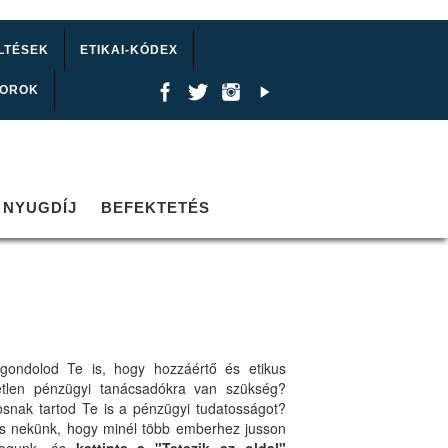
LTÉSEK
ETIKAI-KÓDEX
TOROK
NYUGDÍJ
BEFEKTETÉS
gondolod Te is, hogy hozzáértő és etikus
etlen pénzügyi tanácsadókra van szükség?
osnak tartod Te is a pénzügyi tudatosságot?
ts nekünk, hogy minél több emberhez jusson