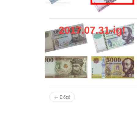
←
Előző