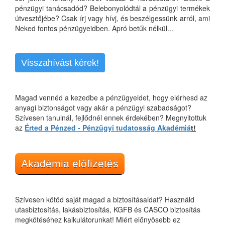
pénzügyi tanácsadód? Belebonyolódtál a pénzügyi termékek
útvesztőjébe? Csak írj vagy hívj, és beszélgessünk arról, ami
Neked fontos pénzügyeidben. Apró betűk nélkül...
Visszahívást kérek!
Magad vennéd a kezedbe a pénzügyeidet, hogy elérhesd az
anyagi biztonságot vagy akár a pénzügyi szabadságot?
Szívesen tanulnál, fejlődnél ennek érdekében? Megnyitottuk
az
Érted a Pénzed - Pénzügyi tudatosság Akadémiá
t!
Akadémia előfizetés
Szívesen kötöd saját magad a biztosításaidat? Használd
utasbiztosítás, lakásbiztosítás, KGFB és CASCO biztosítás
megkötéséhez kalkulátorunkat! Miért előnyösebb ez