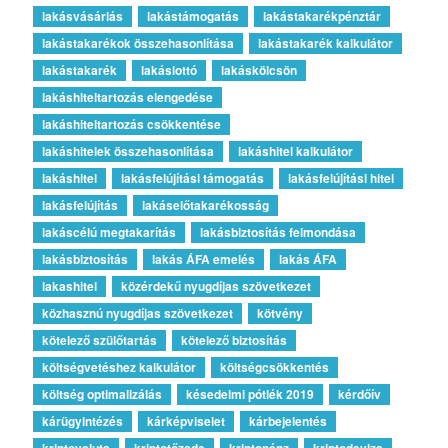
lakásvásárlás
lakástámogatás
lakástakarékpénztár
lakástakarékok összehasonlítása
lakástakarék kalkulátor
lakástakarék
lakáslottó
lakáskölcsön
lakáshiteltartozás elengedése
lakáshiteltartozás csökkentése
lakáshitelek összehasonlítása
lakáshitel kalkulátor
lakáshitel
lakásfelújítási támogatás
lakásfelújítási hitel
lakásfelújítás
lakáselőtakarékosság
lakáscélú megtakarítás
lakásbiztosítás felmondása
lakásbiztosítás
lakás ÁFA emelés
lakás ÁFA
lakashitel
közérdekű nyugdíjas szövetkezet
közhasznú nyugdíjas szövetkezet
kötvény
kötelező szülőtartás
kötelező biztosítás
költségvetéshez kalkulátor
költségcsökkentés
költség optimalizálás
késedelmi pótlék 2019
kérdőív
kárügyintézés
kárképviselet
kárbejelentés
kriptovaluta
kriptotőzsde
kriptopénz
kriptodeviza