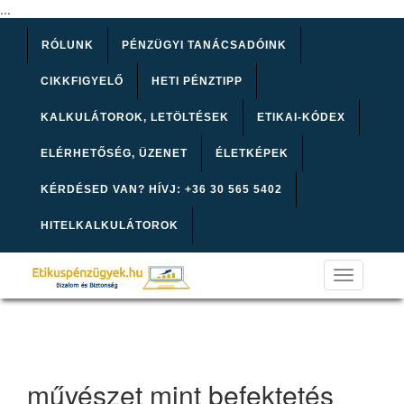
...
RÓLUNK
PÉNZÜGYI TANÁCSADÓINK
CIKKFIGYELŐ
HETI PÉNZTIPP
KALKULÁTOROK, LETÖLTÉSEK
ETIKAI-KÓDEX
ELÉRHETŐSÉG, ÜZENET
ÉLETKÉPEK
KÉRDÉSED VAN? HÍVJ: +36 30 565 5402
HITELKALKULÁTOROK
Toggle
navigation
művészet mint befektetés