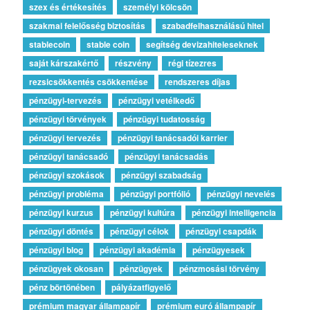
szex és értékesítés
személyi kölcsön
szakmai felelősség biztosítás
szabadfelhasználású hitel
stablecoin
stable coin
segítség devizahiteleseknek
saját kárszakértő
részvény
régi tízezres
rezsicsökkentés csökkentése
rendszeres díjas
pénzügyi-tervezés
pénzügyi vetélkedő
pénzügyi törvények
pénzügyi tudatosság
pénzügyi tervezés
pénzügyi tanácsadói karrier
pénzügyi tanácsadó
pénzügyi tanácsadás
pénzügyi szokások
pénzügyi szabadság
pénzügyi probléma
pénzügyi portfólió
pénzügyi nevelés
pénzügyi kurzus
pénzügyi kultúra
pénzügyi intelligencia
pénzügyi döntés
pénzügyi célok
pénzügyi csapdák
pénzügyi blog
pénzügyi akadémia
pénzügyesek
pénzügyek okosan
pénzügyek
pénzmosási törvény
pénz börtönében
pályázatfigyelő
prémium magyar állampapír
prémium euró állampapír