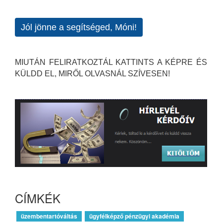
Jól jönne a segítséged, Móni!
MIUTÁN FELIRATKOZTÁL KATTINTS A KÉPRE ÉS
KÜLDD EL, MIRŐL OLVASNÁL SZÍVESEN!
CÍMKÉK
üzembentartóváltás
ügyfélképző pénzügyi akadémia