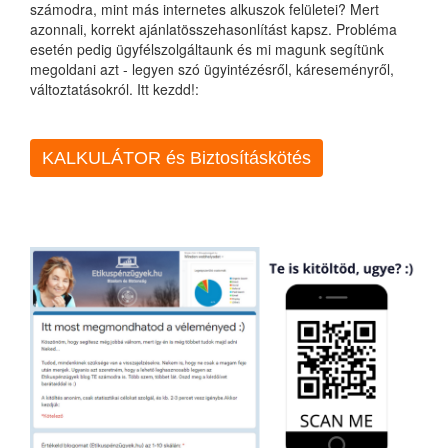
számodra, mint más internetes alkuszok felületei? Mert
azonnali, korrekt ajánlatösszehasonlítást kapsz. Probléma
esetén pedig ügyfélszolgáltaunk és mi magunk segítünk
megoldani azt - legyen szó ügyintézésről, káreseményről,
változtatásokról. Itt kezdd!:
KALKULÁTOR és Biztosításkötés