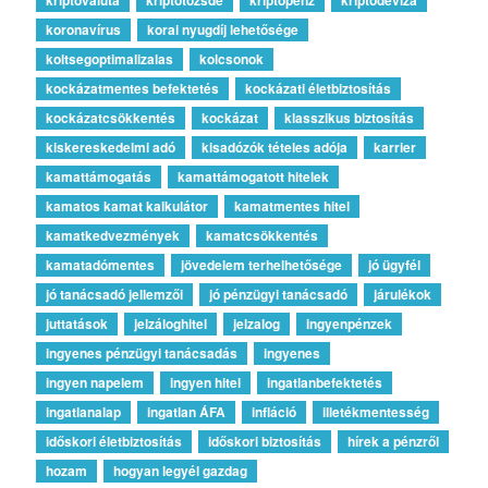
koronavírus
korai nyugdíj lehetősége
koltsegoptimalizalas
kolcsonok
kockázatmentes befektetés
kockázati életbiztosítás
kockázatcsökkentés
kockázat
klasszikus biztosítás
kiskereskedelmi adó
kisadózók tételes adója
karrier
kamattámogatás
kamattámogatott hitelek
kamatos kamat kalkulátor
kamatmentes hitel
kamatkedvezmények
kamatcsökkentés
kamatadómentes
jövedelem terhelhetősége
jó ügyfél
jó tanácsadó jellemzői
jó pénzügyi tanácsadó
járulékok
juttatások
jelzáloghitel
jelzalog
ingyenpénzek
ingyenes pénzügyi tanácsadás
ingyenes
ingyen napelem
ingyen hitel
ingatlanbefektetés
ingatlanalap
ingatlan ÁFA
infláció
illetékmentesség
időskori életbiztosítás
időskori biztosítás
hírek a pénzről
hozam
hogyan legyél gazdag