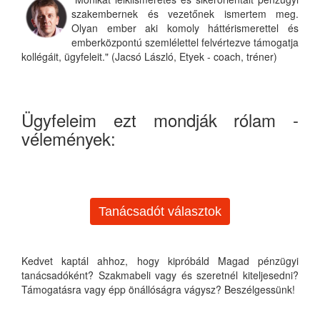
szakembernek és vezetőnek ismertem meg.
Olyan ember aki komoly háttérismerettel és
emberközpontú szemlélettel felvértezve támogatja
kollégáit, ügyfeleit." (Jacsó László, Etyek - coach, tréner)
Ügyfeleim ezt mondják rólam -
vélemények:
Tanácsadót választok
Kedvet kaptál ahhoz, hogy kipróbáld Magad pénzügyi
tanácsadóként? Szakmabeli vagy és szeretnél kiteljesedni?
Támogatásra vagy épp önállóságra vágysz? Beszélgessünk!