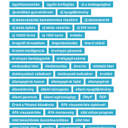
ügyfélazonosítás
ügyfél átvilágítás
út a boldogsághoz
újraindítási gyorskölcsön
új nyugdíjkötvény
új lakásvásárlás kamatmentes részletre
új lakástakarék
új lakás építés
új lakás vásárlás
új 500 forint
új 10000 forint
új 1000 forint
öröklés
öregedő társadalom
öngondoskodás
önerő nélkül
érzelmi intelligencia
érvényes pénzeink
érvényes bankjegyeink
értékpapírszámla
életkezdési hitel
életbiztosítás
átverés
áthidaló hitel
átalányadózó vállalkozó
átalányadó kalkulátor
áruhitel
állampapírok kamat
állampapírok fajtái
állampapírok
államkötvény
állami támogatás
állami nyugdíjkötvény
állami garancia
állami egészségügy
ÖNyP
ÖEP
Érted a Pénzed Akadémia
ÁFA visszatérítés építésnél
ÁFA visszatérítés
ÁFA mentesség
zöld otthon program
zöld lakáshitelek összehasonlítása
zöld hitel
zöld CSOK-hitel
wallet
vésztartalék
végrehajtási jog