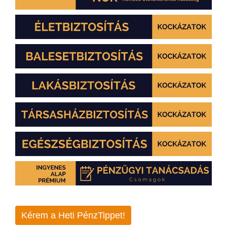
Kérem a Heti PénzTippet!