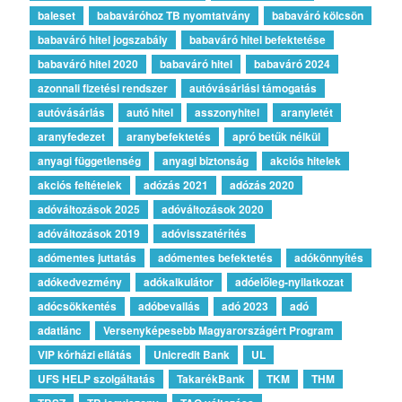
baleset
babaváróhoz TB nyomtatvány
babaváró kölcsön
babaváró hitel jogszabály
babaváró hitel befektetése
babaváró hitel 2020
babaváró hitel
babaváró 2024
azonnali fizetési rendszer
autóvásárlási támogatás
autóvásárlás
autó hitel
asszonyhitel
aranyletét
aranyfedezet
aranybefektetés
apró betűk nélkül
anyagi függetlenség
anyagi biztonság
akciós hitelek
akciós feltételek
adózás 2021
adózás 2020
adóváltozások 2025
adóváltozások 2020
adóváltozások 2019
adóvisszatérítés
adómentes juttatás
adómentes befektetés
adókönnyítés
adókedvezmény
adókalkulátor
adóelőleg-nyilatkozat
adócsökkentés
adóbevallás
adó 2023
adó
adatlánc
Versenyképesebb Magyarországért Program
VIP kórházi ellátás
Unicredit Bank
UL
UFS HELP szolgáltatás
TakarékBank
TKM
THM