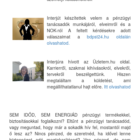
Interjút készítettek velem a pénzügyi
tanácsadók munkájáról, elveimről és a
NOK-ról A feltett kérdésekre adott
válaszaimat a
bdpst24.hu oldalán
olvashatod.
Interjúra hívott az Üzletem.hu oldal.
Karrierről, szakmai kihívásokról, elvekről,
tervekről beszélgettünk. Hiszen
megtaláltam a küldetést, ami
megállíthatatlanul hajt előre.
Itt olvashatod
SEM IDŐD, SEM ENERGIÁD pénzügyi termékekkel,
biztosításokkal foglalkozni? Eltűnt a pénzügyi tanácsadód,
vagy meguntad, hogy már a sokadik hív fel, mostantól majd
ő lesz az? Nincs pénzed, de szeretnéd, ha idővel lenne
biztonságot adó megtakarításod? Van pénzed, de nem