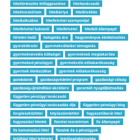
hiteltörlesztés felfüggesztése
hiteltanácsadó
hitelmoratórium
hitelkártya
hitelkiváltás
hitelkalkulátor
hitelfelvétel szempontjai
hitelfelvétel buktatói
hitelfelvétel
hitelből állampapír
hirtelen halál
halogatás ára
hagyományos életbiztosítás
gyorskölcsön
gyermekvállalási támogatás
gyermeknevelés költségei
gyermeknek megtakarítás
gyermeked pénzügyei
gyermekcélú előtakarékosság
gyermek életkezdése
gyermek előtakarékosság
gondolatok
gazdaságvédelmi program
gazdasági válság
gazdaság-újraindítási akcióterv
garantált nyugdíjbiztosítás
független pénzügyi tanácsadó
független pénzügyi tanácsadás díja
független pénzügyi blog
forgóeszközhitel
folyószámlahitel
fogyasztóbarát hitel
fogyasztási hitelek
fizetési moratórium
fix állampapír
fix kamatozású hitel
fiatalok és a pénzügyek
felújítási hitel feltételei
felelősségbiztosítás