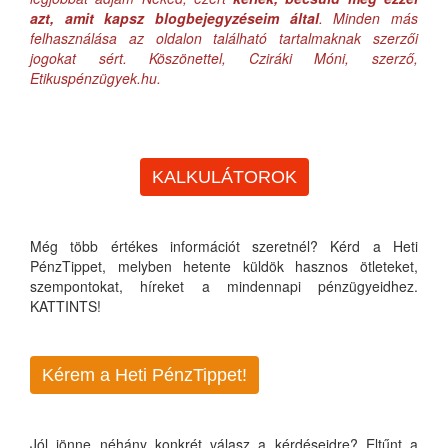
azt, amit kapsz blogbejegyzéseim által
. Minden más
felhasználása az oldalon található tartalmaknak szerzői
jogokat sért. Köszönettel, Cziráki Móni, szerző,
Etikuspénzügyek.hu.
KALKULÁTOROK
Még több értékes információt szeretnél? Kérd a Heti
PénzTippet, melyben hetente küldök hasznos ötleteket,
szempontokat, híreket a mindennapi pénzügyeidhez.
KATTINTS!
Kérem a Heti PénzTippet!
Jól jönne néhány konkrét válasz a kérdéseidre? Eltűnt a