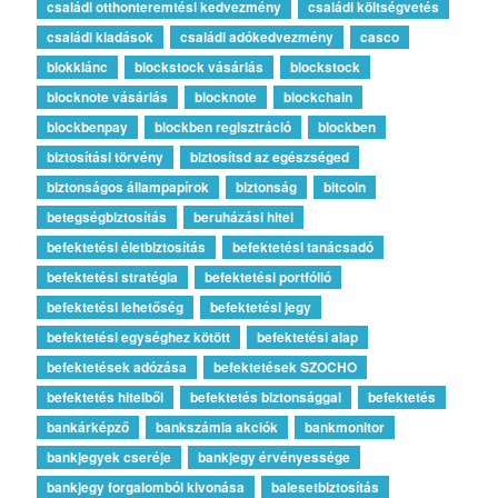
családi otthonteremtési kedvezmény
családi költségvetés
családi kiadások
családi adókedvezmény
casco
blokklánc
blockstock vásárlás
blockstock
blocknote vásárlás
blocknote
blockchain
blockbenpay
blockben regisztráció
blockben
biztosítási törvény
biztosítsd az egészséged
biztonságos állampapírok
biztonság
bitcoin
betegségbiztosítás
beruházási hitel
befektetési életbiztosítás
befektetési tanácsadó
befektetési stratégia
befektetési portfólió
befektetési lehetőség
befektetési jegy
befektetési egységhez kötött
befektetési alap
befektetések adózása
befektetések SZOCHO
befektetés hitelből
befektetés biztonsággal
befektetés
bankárképző
bankszámla akciók
bankmonitor
bankjegyek cseréje
bankjegy érvényessége
bankjegy forgalomból kivonása
balesetbiztosítás