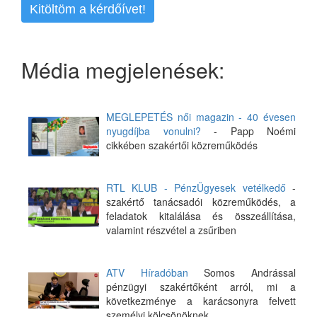
Kitöltöm a kérdőívet!
Média megjelenések:
MEGLEPETÉS női magazin - 40 évesen
nyugdíjba vonulni?
- Papp Noémi
cikkében szakértői közreműködés
RTL KLUB - PénzÜgyesek vetélkedő
-
szakértő tanácsadói közreműködés, a
feladatok kitalálása és összeállítása,
valamint részvétel a zsűriben
ATV Híradóban
Somos Andrással
pénzügyi szakértőként arról, mi a
következménye a karácsonyra felvett
személyi kölcsönöknek