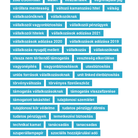
várólista mentesség
változó kamatozású hitel
válság
vállalkozónőknek
vállalkozóknak
vállalkozói vagyonbiztosítás
vállalkozói pénzügyek
vállalkozói hitelek
vállalkozások adózása 2021
vállalkozások adózása 2020
vállalkozások adózása 2019
vállalkozás nyugdíj mellett
vállalkozás
vállakozóknak
vissza nem térítendő támogatás
veszteség elkerülése
vagyonépítés
vagyonbiztosítások
utasbiztosítás
uniós források válallkozásoknak
unit linked életbiztosítás
törvényváltozás
törvényes fizetőeszköz
támogatás vállalkozásoknak
támogatás visszafizetése
támogatott lakáshitel
tulajdonosi szemlélet
tulajdonosi kör védelme
tudatos pénzügyi döntés
tudatos pénzügyek
temetkezési biztosítás
technikai kamat
tanácsadás
tanacsadas
szuperállampapír
szociális hozzájárulási adó