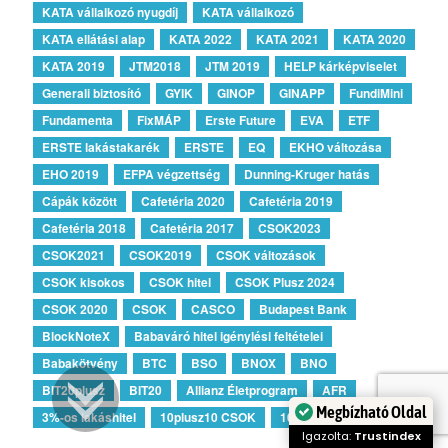
KATA vállalkozó nyugdíj
KATA vállalkozó
KATA ellátási alap
KATA 2022
KATA 2021
KATA 2020
KATA 2019
JTM2018
JTM 2019
HELP kárképviselet
Generali biztosító
GYIK
GINOP
GINAPP
FundiMini
Fundamenta
FixMÁP
Erste Future
EVA
ETF
ERSTE lakástakarék
ERSTE
EQ
EKHO változása
EHO 2019
EFPA végzettség
Dunning-Kruger hatás
Cápák között
Cafetéria 2020
Cafetéria 2019
Cafetéria 2018
Cafetéria 2017
CSOK2023
CSOK2021
CSOK2019
CSOK változások
CSOK kisokos
CSOK hitel
CSOK Plusz 2024
CSOK 2020
CSOK
CASCO
Budapest Bank
BlockNoteX
Babaváró hitel igénylési feltételei
Babakötvény
BTC
BSO
BNOX
BNO
BIT20plusz
BIT20
Allianz Életprogram
AFR
Megbízható Oldal
3%-os lakáshitel
10plusz10 CSOK
10plus15 CSOK
Igazolta:
Trustindex