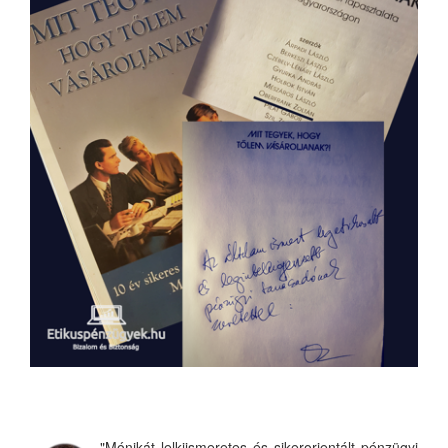
"Mónikát lelkiismeretes és sikerorientált pénzügyi