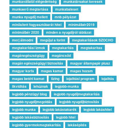
munkavállalói elégedettség
munkatársakat keresek
munkaerő megtartása
munkabaleset
munka nyugdíj mellett
mnb pályázat
minősített fogyasztóbarát hitel
minimálbér2019
minimálbér 2020
minden a nyugdíjról táblázat
merj álmodni
megújul a forint
megtakarítások SZOCHO
megtakarítási izmok
megtakarítás
megtakaritas
magánegészségügy
magáncsőd
magán egészségügyi biztosítás
magyar állampapír plusz
magyar korfa
magas kamat
magas hozam
magas betéti kamat
lízing
lojalitási program
lojalitás
likviditás
lehúznak
legjobb-munka
legjobb pénzügyi blog
legjobb nyugdíjmegtakarítás
legjobb nyugdíjmegoldás
legjobb nyugdíjbiztosítás
legjobb munka
legjobb lakástakarék
legjobb lakáshitel
legjobb lakásbiztosítás
legjobb hitel
legjobb gyermekmegtakarítás
lakásépítés