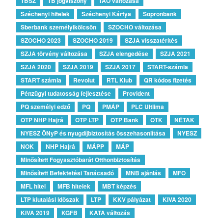
TBSZ
TB jogviszony
TAO változása
Széchenyi hitelek
Széchenyi Kártya
Sopronbank
Sberbank személyikölcsön
SZOCHO változása
SZOCHO 2023
SZOCHO 2019
SZJA visszatérítés
SZJA törvény változása
SZJA elengedése
SZJA 2021
SZJA 2020
SZJA 2019
SZJA 2017
START-számla
START számla
Revolut
RTL Klub
QR kódos fizetés
Pénzügyi tudatosság fejlesztése
Provident
PQ személyi edző
PQ
PMÁP
PLC Ultlima
OTP NHP Hajrá
OTP LTP
OTP Bank
OTK
NÉTAK
NYESZ ÖNyP és nyugdíjbiztosítás összehasonlítása
NYESZ
NOK
NHP Hajrá
MÁPP
MÁP
Minősített Fogyasztóbarát Otthonbiztosítás
Minősített Befektetési Tanácsadó
MNB ajánlás
MFO
MFL hitel
MFB hitelek
MBT képzés
LTP kiutalási időszak
LTP
KKV pályázat
KIVA 2020
KIVA 2019
KGFB
KATA változás