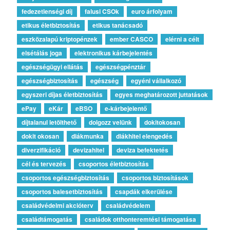
fedezetlenségi díj
falusi CSOk
euro árfolyam
etikus életbiztosítás
etikus tanácsadó
eszközalapú kriptopénzek
ember CASCO
elérni a célt
elsétálás joga
elektronikus kárbejelentés
egészségügyi ellátás
egészségpénztár
egészségbiztosítás
egészség
egyéni vállalkozó
egyszeri díjas életbiztosítás
egyes meghatározott juttatások
ePay
eKár
eBSO
e-kárbejelentő
díjtalanul letölthető
dolgozz velünk
dokitokosan
dokit okosan
diákmunka
diákhitel elengedés
diverzifikáció
devizahitel
deviza befektetés
cél és tervezés
csoportos életbiztosítás
csoportos egészségbiztosítás
csoportos biztosítások
csoportos balesetbiztosítás
csapdák elkerülése
családvédelmi akcióterv
családvédelem
családtámogatás
családok otthonteremtési támogatása