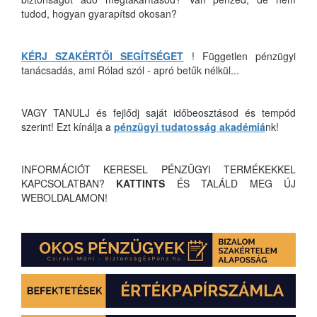
tudod, hogyan gyarapítsd okosan?
KÉRJ SZAKÉRTŐI SEGÍTSÉGET
! Független pénzügyi
tanácsadás, ami Rólad szól - apró betűk nélkül...
VAGY TANULJ és fejlődj saját időbeosztásod és tempód
szerint! Ezt kínálja a
pénzügyi tudatosság akadémiá
nk!
INFORMÁCIÓT KERESEL PÉNZÜGYI TERMÉKEKKEL
KAPCSOLATBAN?
KATTINTS
ÉS TALÁLD MEG ÚJ
WEBOLDALAMON!