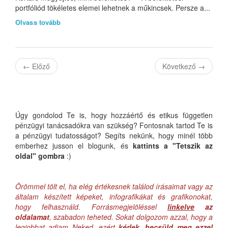
portfóliód tökéletes elemei lehetnek a műkincsek. Persze a...
Olvass tovább
←
Előző
Következő
→
Úgy gondolod Te is, hogy hozzáértő és etikus független
pénzügyi tanácsadókra van szükség? Fontosnak tartod Te is
a pénzügyi tudatosságot? Segíts nekünk, hogy minél több
emberhez jusson el blogunk, és
kattints a "Tetszik az
oldal" gombra
:)
Örömmel tölt el, ha elég értékesnek találod írásaimat vagy az
általam készített képeket, infografikákat és grafikonokat,
hogy felhasználd. Forrásmegjelöléssel
linkelve
az
oldalamat
, szabadon teheted. Sokat dolgozom azzal, hogy a
legjobbat adjam Neked, ezért
kérlek, becsüld meg ezzel