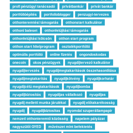
profi pénzügyi tanácsadó
privátbankár
privát bankár
portfólióépítés
portfolioblogger
penzugyi-tervezes
otthonteremtési támogatás
otthonstart kalkulátor
otthoni baleset
otthonfelújítási támogatás
otthonfelújítási kölcsön
otthon start program
otthon start hitelprogram
osztalékportfólió
optimális portfólió
online fizetés
ongondoskodas
onecoin
okos pénzügyek
nyugdíjtervező kalkulátor
nyugdíjtervezés
nyugdíjmegtakarítások összehasonlítása
nyugdíjmegtakarítás
nyugdíjkötvény
nyugdíjkorhatár
nyugdíjcélú megtakarítások
nyugdíjbomba
nyugdíjbiztosítás
nyugdíjas vállalkozó
nyugdíjas
nyugdíj melletti munka járulékai
nyugdíj előtakarékosság
nyugdíj
nyugdijbiztositas
nyomdai szuperállampapír
nemzeti otthonteremtő közösség
napelem pályázat
nagyszülői GYED
művészet mint befektetés