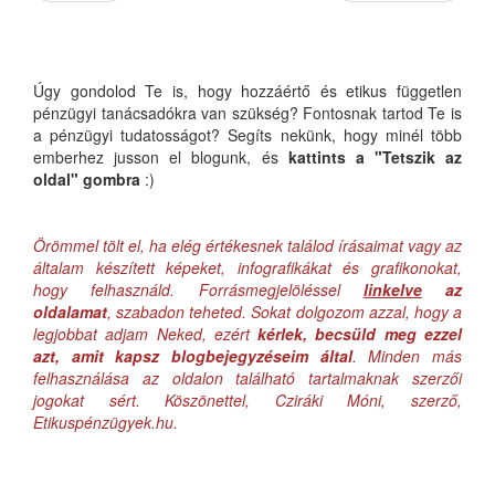
Úgy gondolod Te is, hogy hozzáértő és etikus független
pénzügyi tanácsadókra van szükség? Fontosnak tartod Te is
a pénzügyi tudatosságot? Segíts nekünk, hogy minél több
emberhez jusson el blogunk, és
kattints a "Tetszik az
oldal" gombra
:)
Örömmel tölt el, ha elég értékesnek találod írásaimat vagy az
általam készített képeket, infografikákat és grafikonokat,
hogy felhasználd. Forrásmegjelöléssel
linkelve
az
oldalamat
, szabadon teheted. Sokat dolgozom azzal, hogy a
legjobbat adjam Neked, ezért
kérlek, becsüld meg ezzel
azt, amit kapsz blogbejegyzéseim által
. Minden más
felhasználása az oldalon található tartalmaknak szerzői
jogokat sért. Köszönettel, Cziráki Móni, szerző,
Etikuspénzügyek.hu.