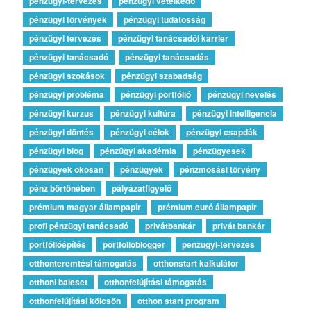
pénzügyi-tervezés
pénzügyi vetélkedő
pénzügyi törvények
pénzügyi tudatosság
pénzügyi tervezés
pénzügyi tanácsadói karrier
pénzügyi tanácsadó
pénzügyi tanácsadás
pénzügyi szokások
pénzügyi szabadság
pénzügyi probléma
pénzügyi portfólió
pénzügyi nevelés
pénzügyi kurzus
pénzügyi kultúra
pénzügyi intelligencia
pénzügyi döntés
pénzügyi célok
pénzügyi csapdák
pénzügyi blog
pénzügyi akadémia
pénzügyesek
pénzügyek okosan
pénzügyek
pénzmosási törvény
pénz börtönében
pályázatfigyelő
prémium magyar állampapír
prémium euró állampapír
profi pénzügyi tanácsadó
privátbankár
privát bankár
portfólióépítés
portfolioblogger
penzugyi-tervezes
otthonteremtési támogatás
otthonstart kalkulátor
otthoni baleset
otthonfelújítási támogatás
otthonfelújítási kölcsön
otthon start program