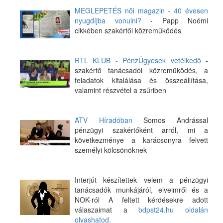
MEGLEPETÉS női magazin - 40 évesen
nyugdíjba vonulni?
- Papp Noémi
cikkében szakértői közreműködés
RTL KLUB - PénzÜgyesek vetélkedő
-
szakértő tanácsadói közreműködés, a
feladatok kitalálása és összeállítása,
valamint részvétel a zsűriben
ATV Híradóban
Somos Andrással
pénzügyi szakértőként arról, mi a
következménye a karácsonyra felvett
személyi kölcsönöknek
Interjút készítettek velem a pénzügyi
tanácsadók munkájáról, elveimről és a
NOK-ról A feltett kérdésekre adott
válaszaimat a
bdpst24.hu oldalán
olvashatod.