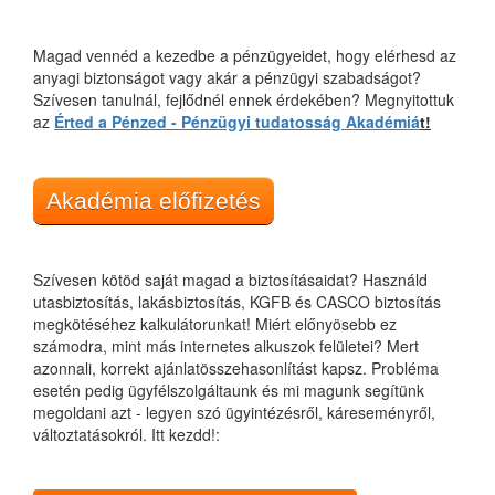
Magad vennéd a kezedbe a pénzügyeidet, hogy elérhesd az
anyagi biztonságot vagy akár a pénzügyi szabadságot?
Szívesen tanulnál, fejlődnél ennek érdekében? Megnyitottuk
az
Érted a Pénzed - Pénzügyi tudatosság Akadémiá
t!
Akadémia előfizetés
Szívesen kötöd saját magad a biztosításaidat? Használd
utasbiztosítás, lakásbiztosítás, KGFB és CASCO biztosítás
megkötéséhez kalkulátorunkat! Miért előnyösebb ez
számodra, mint más internetes alkuszok felületei? Mert
azonnali, korrekt ajánlatösszehasonlítást kapsz. Probléma
esetén pedig ügyfélszolgáltaunk és mi magunk segítünk
megoldani azt - legyen szó ügyintézésről, káreseményről,
változtatásokról. Itt kezdd!: