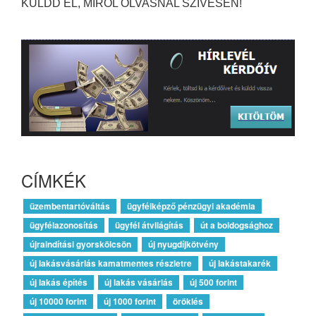
KÜLDD EL, MIRŐL OLVASNÁL SZÍVESEN!
CÍMKÉK
üzembentartóváltás
ügyfélképző pénzügyi akadémia
ügyfélazonosítás
ügyfél átvilágítás
út a boldogsághoz
újraindítási gyorskölcsön
új nyugdíjkötvény
új lakásvásárlás kamatmentes részletre
új lakástakarék
új lakás építés
új lakás vásárlás
új 500 forint
új 10000 forint
új 1000 forint
öröklés