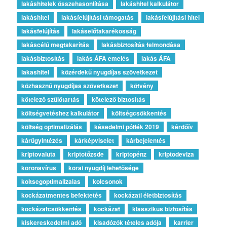
lakáshitelek összehasonlítása
lakáshitel kalkulátor
lakáshitel
lakásfelújítási támogatás
lakásfelújítási hitel
lakásfelújítás
lakáselőtakarékosság
lakáscélú megtakarítás
lakásbiztosítás felmondása
lakásbiztosítás
lakás ÁFA emelés
lakás ÁFA
lakashitel
közérdekű nyugdíjas szövetkezet
közhasznú nyugdíjas szövetkezet
kötvény
kötelező szülőtartás
kötelező biztosítás
költségvetéshez kalkulátor
költségcsökkentés
költség optimalizálás
késedelmi pótlék 2019
kérdőív
kárügyintézés
kárképviselet
kárbejelentés
kriptovaluta
kriptotőzsde
kriptopénz
kriptodeviza
koronavírus
korai nyugdíj lehetősége
koltsegoptimalizalas
kolcsonok
kockázatmentes befektetés
kockázati életbiztosítás
kockázatcsökkentés
kockázat
klasszikus biztosítás
kiskereskedelmi adó
kisadózók tételes adója
karrier