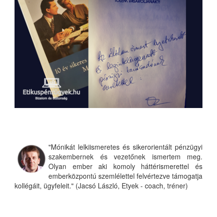
"Mónikát lelkiismeretes és sikerorientált pénzügyi
szakembernek és vezetőnek ismertem meg.
Olyan ember aki komoly háttérismerettel és
emberközpontú szemlélettel felvértezve támogatja
kollégáit, ügyfeleit." (Jacsó László, Etyek - coach, tréner)