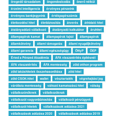
öregedő társadalom
öngondoskodás
önerő nélkül
érzelmi intelligencia
érvényes pénzeink
érvényes bankjegyeink
értékpapírszámla
életkezdési hitel
életbiztosítás
átverés
áthidaló hitel
átalányadózó vállalkozó
átalányadó kalkulátor
áruhitel
állampapírok kamat
állampapírok fajtái
állampapírok
államkötvény
állami támogatás
állami nyugdíjkötvény
állami garancia
állami egészségügy
ÖNyP
ÖEP
Érted a Pénzed Akadémia
ÁFA visszatérítés építésnél
ÁFA visszatérítés
ÁFA mentesség
zöld otthon program
zöld lakáshitelek összehasonlítása
zöld hitel
zöld CSOK-hitel
wallet
vésztartalék
végrehajtási jog
várólista mentesség
változó kamatozású hitel
válság
vállalkozónőknek
vállalkozóknak
vállalkozói vagyonbiztosítás
vállalkozói pénzügyek
vállalkozói hitelek
vállalkozások adózása 2021
vállalkozások adózása 2020
vállalkozások adózása 2019