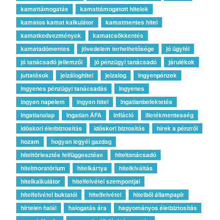
kamattámogatás
kamattámogatott hitelek
kamatos kamat kalkulátor
kamatmentes hitel
kamatkedvezmények
kamatcsökkentés
kamatadómentes
jövedelem terhelhetősége
jó ügyfél
jó tanácsadó jellemzői
jó pénzügyi tanácsadó
járulékok
juttatások
jelzáloghitel
jelzalog
ingyenpénzek
ingyenes pénzügyi tanácsadás
ingyenes
ingyen napelem
ingyen hitel
ingatlanbefektetés
ingatlanalap
ingatlan ÁFA
infláció
illetékmentesség
időskori életbiztosítás
időskori biztosítás
hírek a pénzről
hozam
hogyan legyél gazdag
hiteltörlesztés felfüggesztése
hiteltanácsadó
hitelmoratórium
hitelkártya
hitelkiváltás
hitelkalkulátor
hitelfelvétel szempontjai
hitelfelvétel buktatói
hitelfelvétel
hitelből állampapír
hirtelen halál
halogatás ára
hagyományos életbiztosítás