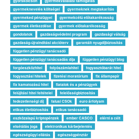
gyorskölcsön
gyermekvállalási támogatás
gyermeknevelés költségei
gyermeknek megtakarítás
gyermeked pénzügyei
gyermekcélú előtakarékosság
gyermek életkezdése
gyermek előtakarékosság
gondolatok
gazdaságvédelmi program
gazdasági válság
gazdaság-újraindítási akcióterv
garantált nyugdíjbiztosítás
független pénzügyi tanácsadó
független pénzügyi tanácsadás díja
független pénzügyi blog
forgóeszközhitel
folyószámlahitel
fogyasztóbarát hitel
fogyasztási hitelek
fizetési moratórium
fix állampapír
fix kamatozású hitel
fiatalok és a pénzügyek
felújítási hitel feltételei
felelősségbiztosítás
fedezetlenségi díj
falusi CSOk
euro árfolyam
etikus életbiztosítás
etikus tanácsadó
eszközalapú kriptopénzek
ember CASCO
elérni a célt
elsétálás joga
elektronikus kárbejelentés
egészségügyi ellátás
egészségpénztár