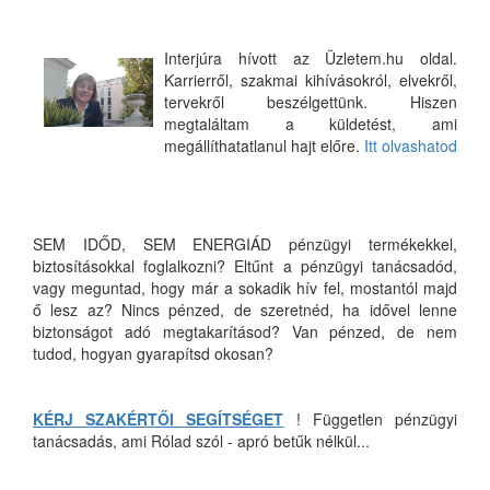
Interjúra hívott az Üzletem.hu oldal.
Karrierről, szakmai kihívásokról, elvekről,
tervekről beszélgettünk. Hiszen
megtaláltam a küldetést, ami
megállíthatatlanul hajt előre.
Itt olvashatod
SEM IDŐD, SEM ENERGIÁD pénzügyi termékekkel,
biztosításokkal foglalkozni? Eltűnt a pénzügyi tanácsadód,
vagy meguntad, hogy már a sokadik hív fel, mostantól majd
ő lesz az? Nincs pénzed, de szeretnéd, ha idővel lenne
biztonságot adó megtakarításod? Van pénzed, de nem
tudod, hogyan gyarapítsd okosan?
KÉRJ SZAKÉRTŐI SEGÍTSÉGET
! Független pénzügyi
tanácsadás, ami Rólad szól - apró betűk nélkül...