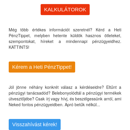
KALKULÁTOROK
Még több értékes információt szeretnél? Kérd a Heti
PénzTippet, melyben hetente küldök hasznos ötleteket,
szempontokat, híreket a mindennapi pénzügyeidhez.
KATTINTS!
Kérem a Heti PénzTippet!
Jól jönne néhány konkrét válasz a kérdéseidre? Eltűnt a
pénzügyi tanácsadód? Belebonyolódtál a pénzügyi termékek
útvesztőjébe? Csak írj vagy hívj, és beszélgessünk arról, ami
Neked fontos pénzügyeidben. Apró betűk nélkül...
Visszahívást kérek!