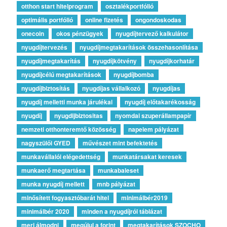
otthon start hitelprogram
osztalékportfólió
optimális portfólió
online fizetés
ongondoskodas
onecoin
okos pénzügyek
nyugdíjtervező kalkulátor
nyugdíjtervezés
nyugdíjmegtakarítások összehasonlítása
nyugdíjmegtakarítás
nyugdíjkötvény
nyugdíjkorhatár
nyugdíjcélú megtakarítások
nyugdíjbomba
nyugdíjbiztosítás
nyugdíjas vállalkozó
nyugdíjas
nyugdíj melletti munka járulékai
nyugdíj előtakarékosság
nyugdíj
nyugdijbiztositas
nyomdai szuperállampapír
nemzeti otthonteremtő közösség
napelem pályázat
nagyszülői GYED
művészet mint befektetés
munkavállalói elégedettség
munkatársakat keresek
munkaerő megtartása
munkabaleset
munka nyugdíj mellett
mnb pályázat
minősített fogyasztóbarát hitel
minimálbér2019
minimálbér 2020
minden a nyugdíjról táblázat
merj álmodni
megújul a forint
megtakarítások SZOCHO