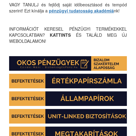
VAGY TANULJ és fejlődj saját időbeosztásod és tempód
szerint! Ezt kínálja a
pénzügyi tudatosság akadémiá
nk!
INFORMÁCIÓT KERESEL PÉNZÜGYI TERMÉKEKKEL
KAPCSOLATBAN?
KATTINTS
ÉS TALÁLD MEG ÚJ
WEBOLDALAMON!