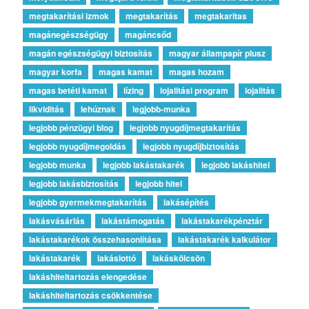
megtakarítási izmok
megtakarítás
megtakaritas
magánegészségügy
magáncsőd
magán egészségügyi biztosítás
magyar állampapír plusz
magyar korfa
magas kamat
magas hozam
magas betéti kamat
lízing
lojalitási program
lojalitás
likviditás
lehúznak
legjobb-munka
legjobb pénzügyi blog
legjobb nyugdíjmegtakarítás
legjobb nyugdíjmegoldás
legjobb nyugdíjbiztosítás
legjobb munka
legjobb lakástakarék
legjobb lakáshitel
legjobb lakásbiztosítás
legjobb hitel
legjobb gyermekmegtakarítás
lakásépítés
lakásvásárlás
lakástámogatás
lakástakarékpénztár
lakástakarékok összehasonlítása
lakástakarék kalkulátor
lakástakarék
lakáslottó
lakáskölcsön
lakáshiteltartozás elengedése
lakáshiteltartozás csökkentése