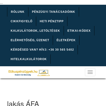
...
RÓLUNK
PÉNZÜGYI TANÁCSADÓINK
CIKKFIGYELŐ
HETI PÉNZTIPP
KALKULÁTOROK, LETÖLTÉSEK
ETIKAI-KÓDEX
ELÉRHETŐSÉG, ÜZENET
ÉLETKÉPEK
KÉRDÉSED VAN? HÍVJ: +36 30 565 5402
HITELKALKULÁTOROK
Toggle
navigation
lakás ÁFA