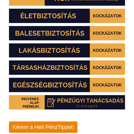
Kérem a Heti PénzTippet!