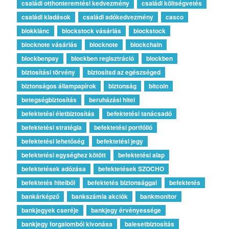
családi otthonteremtési kedvezmény
családi költségvetés
családi kiadások
családi adókedvezmény
casco
blokklánc
blockstock vásárlás
blockstock
blocknote vásárlás
blocknote
blockchain
blockbenpay
blockben regisztráció
blockben
biztosítási törvény
biztosítsd az egészséged
biztonságos állampapírok
biztonság
bitcoin
betegségbiztosítás
beruházási hitel
befektetési életbiztosítás
befektetési tanácsadó
befektetési stratégia
befektetési portfólió
befektetési lehetőség
befektetési jegy
befektetési egységhez kötött
befektetési alap
befektetések adózása
befektetések SZOCHO
befektetés hitelből
befektetés biztonsággal
befektetés
bankárképző
bankszámla akciók
bankmonitor
bankjegyek cseréje
bankjegy érvényessége
bankjegy forgalomból kivonása
balesetbiztosítás