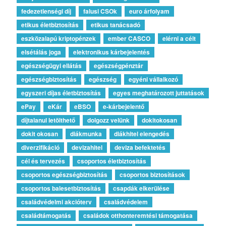
fedezetlenségi díj
falusi CSOk
euro árfolyam
etikus életbiztosítás
etikus tanácsadó
eszközalapú kriptopénzek
ember CASCO
elérni a célt
elsétálás joga
elektronikus kárbejelentés
egészségügyi ellátás
egészségpénztár
egészségbiztosítás
egészség
egyéni vállalkozó
egyszeri díjas életbiztosítás
egyes meghatározott juttatások
ePay
eKár
eBSO
e-kárbejelentő
díjtalanul letölthető
dolgozz velünk
dokitokosan
dokit okosan
diákmunka
diákhitel elengedés
diverzifikáció
devizahitel
deviza befektetés
cél és tervezés
csoportos életbiztosítás
csoportos egészségbiztosítás
csoportos biztosítások
csoportos balesetbiztosítás
csapdák elkerülése
családvédelmi akcióterv
családvédelem
családtámogatás
családok otthonteremtési támogatása