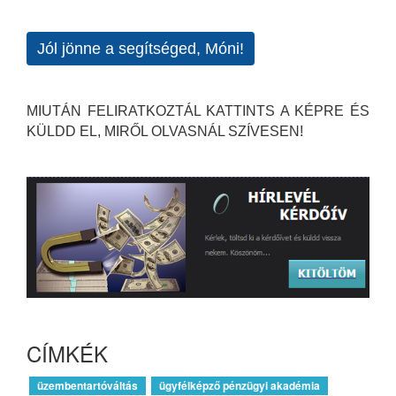
Jól jönne a segítséged, Móni!
MIUTÁN FELIRATKOZTÁL KATTINTS A KÉPRE ÉS
KÜLDD EL, MIRŐL OLVASNÁL SZÍVESEN!
CÍMKÉK
üzembentartóváltás
ügyfélképző pénzügyi akadémia