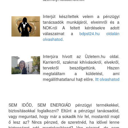
Interjút készítettek velem a pénzügyi
tanácsadók munkájáról, elveimről és a
NOK-ról A feltett kérdésekre adott
válaszaimat a
bdpst24.hu oldalán
olvashatod.
Interjúra hívott az Üzletem.hu oldal.
Karrierről, szakmai kihívásokról, elvekről,
tervekről beszélgettünk. Hiszen
megtaláltam a küldetést, ami
megállíthatatlanul hajt előre.
Itt olvashatod
SEM IDŐD, SEM ENERGIÁD pénzügyi termékekkel,
biztosításokkal foglalkozni? Eltűnt a pénzügyi tanácsadód,
vagy meguntad, hogy már a sokadik hív fel, mostantól majd
ő lesz az? Nincs pénzed, de szeretnéd, ha idővel lenne
biztonságot adó megtakarításod? Van pénzed, de nem