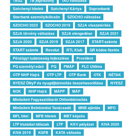
TBSZ
TB jogviszony
TAO változása
Széchenyi hitelek
Széchenyi Kártya
Sopronbank
Sberbank személyikölcsön
SZOCHO változása
SZOCHO 2023
SZOCHO 2019
SZJA visszatérítés
SZJA törvény változása
SZJA elengedése
SZJA 2021
SZJA 2020
SZJA 2019
SZJA 2017
START-számla
START számla
Revolut
RTL Klub
QR kódos fizetés
Pénzügyi tudatosság fejlesztése
Provident
PQ személyi edző
PQ
PMÁP
PLC Ultlima
OTP NHP Hajrá
OTP LTP
OTP Bank
OTK
NÉTAK
NYESZ ÖNyP és nyugdíjbiztosítás összehasonlítása
NYESZ
NOK
NHP Hajrá
MÁPP
MÁP
Minősített Fogyasztóbarát Otthonbiztosítás
Minősített Befektetési Tanácsadó
MNB ajánlás
MFO
MFL hitel
MFB hitelek
MBT képzés
LTP kiutalási időszak
LTP
KKV pályázat
KIVA 2020
KIVA 2019
KGFB
KATA változás