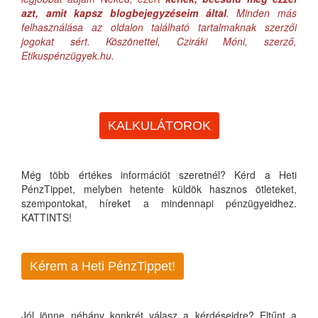
azt, amit kapsz blogbejegyzéseim által
. Minden más
felhasználása az oldalon található tartalmaknak szerzői
jogokat sért. Köszönettel, Cziráki Móni, szerző,
Etikuspénzügyek.hu.
KALKULÁTOROK
Még több értékes információt szeretnél? Kérd a Heti
PénzTippet, melyben hetente küldök hasznos ötleteket,
szempontokat, híreket a mindennapi pénzügyeidhez.
KATTINTS!
Kérem a Heti PénzTippet!
Jól jönne néhány konkrét válasz a kérdéseidre? Eltűnt a