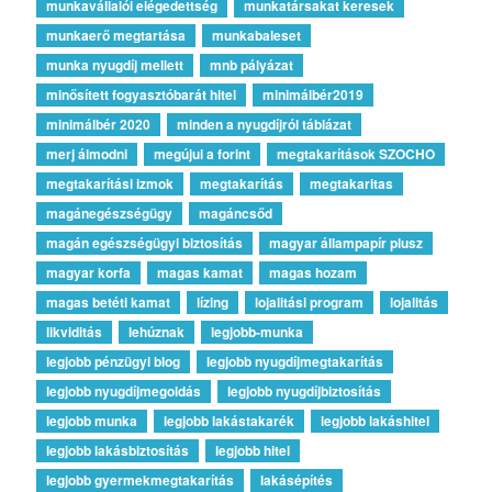
munkavállalói elégedettség
munkatársakat keresek
munkaerő megtartása
munkabaleset
munka nyugdíj mellett
mnb pályázat
minősített fogyasztóbarát hitel
minimálbér2019
minimálbér 2020
minden a nyugdíjról táblázat
merj álmodni
megújul a forint
megtakarítások SZOCHO
megtakarítási izmok
megtakarítás
megtakaritas
magánegészségügy
magáncsőd
magán egészségügyi biztosítás
magyar állampapír plusz
magyar korfa
magas kamat
magas hozam
magas betéti kamat
lízing
lojalitási program
lojalitás
likviditás
lehúznak
legjobb-munka
legjobb pénzügyi blog
legjobb nyugdíjmegtakarítás
legjobb nyugdíjmegoldás
legjobb nyugdíjbiztosítás
legjobb munka
legjobb lakástakarék
legjobb lakáshitel
legjobb lakásbiztosítás
legjobb hitel
legjobb gyermekmegtakarítás
lakásépítés