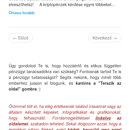
elveszíthetsz! A kriptopénzek kérdése egyre többeket...
Olvass tovább
←
Előző
Következő
→
Úgy gondolod Te is, hogy hozzáértő és etikus független
pénzügyi tanácsadókra van szükség? Fontosnak tartod Te is
a pénzügyi tudatosságot? Segíts nekünk, hogy minél több
emberhez jusson el blogunk, és
kattints a "Tetszik az
oldal" gombra
:)
Örömmel tölt el, ha elég értékesnek találod írásaimat vagy az
általam készített képeket, infografikákat és grafikonokat,
hogy felhasználd. Forrásmegjelöléssel
linkelve
az
oldalamat
, szabadon teheted. Sokat dolgozom azzal, hogy a
legjobbat adjam Neked, ezért
kérlek, becsüld meg ezzel