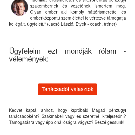
szakembernek és vezetőnek ismertem meg.
Olyan ember aki komoly háttérismerettel és
emberközpontú szemlélettel felvértezve támogatja
kollégáit, ügyfeleit." (Jacsó László, Etyek - coach, tréner)
Ügyfeleim ezt mondják rólam -
vélemények:
Tanácsadót választok
Kedvet kaptál ahhoz, hogy kipróbáld Magad pénzügyi
tanácsadóként? Szakmabeli vagy és szeretnél kiteljesedni?
Támogatásra vagy épp önállóságra vágysz? Beszélgessünk!