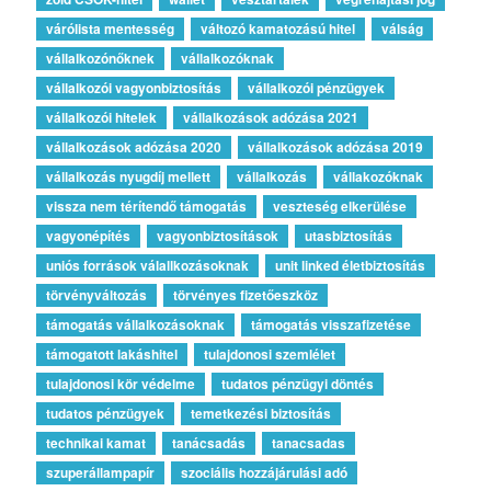
várólista mentesség
változó kamatozású hitel
válság
vállalkozónőknek
vállalkozóknak
vállalkozói vagyonbiztosítás
vállalkozói pénzügyek
vállalkozói hitelek
vállalkozások adózása 2021
vállalkozások adózása 2020
vállalkozások adózása 2019
vállalkozás nyugdíj mellett
vállalkozás
vállakozóknak
vissza nem térítendő támogatás
veszteség elkerülése
vagyonépítés
vagyonbiztosítások
utasbiztosítás
uniós források válallkozásoknak
unit linked életbiztosítás
törvényváltozás
törvényes fizetőeszköz
támogatás vállalkozásoknak
támogatás visszafizetése
támogatott lakáshitel
tulajdonosi szemlélet
tulajdonosi kör védelme
tudatos pénzügyi döntés
tudatos pénzügyek
temetkezési biztosítás
technikai kamat
tanácsadás
tanacsadas
szuperállampapír
szociális hozzájárulási adó