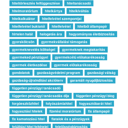
hiteltörlesztés felfüggesztése
hiteltanácsadó
hitelmoratórium
hitelkártya
hitelkiváltás
hitelkalkulátor
hitelfelvétel szempontjai
hitelfelvétel buktatói
hitelfelvétel
hitelből állampapír
hirtelen halál
halogatás ára
hagyományos életbiztosítás
gyorskölcsön
gyermekvállalási támogatás
gyermeknevelés költségei
gyermeknek megtakarítás
gyermeked pénzügyei
gyermekcélú előtakarékosság
gyermek életkezdése
gyermek előtakarékosság
gondolatok
gazdaságvédelmi program
gazdasági válság
gazdaság-újraindítási akcióterv
garantált nyugdíjbiztosítás
független pénzügyi tanácsadó
független pénzügyi tanácsadás díja
független pénzügyi blog
forgóeszközhitel
folyószámlahitel
fogyasztóbarát hitel
fogyasztási hitelek
fizetési moratórium
fix állampapír
fix kamatozású hitel
fiatalok és a pénzügyek
felújítási hitel feltételei
felelősségbiztosítás