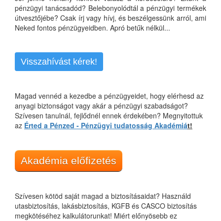
pénzügyi tanácsadód? Belebonyolódtál a pénzügyi termékek
útvesztőjébe? Csak írj vagy hívj, és beszélgessünk arról, ami
Neked fontos pénzügyeidben. Apró betűk nélkül...
Visszahívást kérek!
Magad vennéd a kezedbe a pénzügyeidet, hogy elérhesd az
anyagi biztonságot vagy akár a pénzügyi szabadságot?
Szívesen tanulnál, fejlődnél ennek érdekében? Megnyitottuk
az
Érted a Pénzed - Pénzügyi tudatosság Akadémiá
t!
Akadémia előfizetés
Szívesen kötöd saját magad a biztosításaidat? Használd
utasbiztosítás, lakásbiztosítás, KGFB és CASCO biztosítás
megkötéséhez kalkulátorunkat! Miért előnyösebb ez