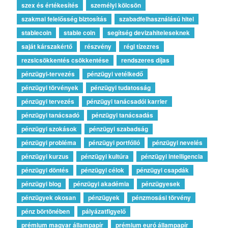
szex és értékesítés
személyi kölcsön
szakmai felelősség biztosítás
szabadfelhasználású hitel
stablecoin
stable coin
segítség devizahiteleseknek
saját kárszakértő
részvény
régi tízezres
rezsicsökkentés csökkentése
rendszeres díjas
pénzügyi-tervezés
pénzügyi vetélkedő
pénzügyi törvények
pénzügyi tudatosság
pénzügyi tervezés
pénzügyi tanácsadói karrier
pénzügyi tanácsadó
pénzügyi tanácsadás
pénzügyi szokások
pénzügyi szabadság
pénzügyi probléma
pénzügyi portfólió
pénzügyi nevelés
pénzügyi kurzus
pénzügyi kultúra
pénzügyi intelligencia
pénzügyi döntés
pénzügyi célok
pénzügyi csapdák
pénzügyi blog
pénzügyi akadémia
pénzügyesek
pénzügyek okosan
pénzügyek
pénzmosási törvény
pénz börtönében
pályázatfigyelő
prémium magyar állampapír
prémium euró állampapír