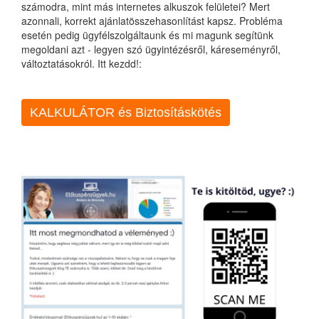
számodra, mint más internetes alkuszok felületei? Mert
azonnali, korrekt ajánlatösszehasonlítást kapsz. Probléma
esetén pedig ügyfélszolgáltaunk és mi magunk segítünk
megoldani azt - legyen szó ügyintézésről, káreseményről,
változtatásokról. Itt kezdd!:
KALKULÁTOR és Biztosításkötés