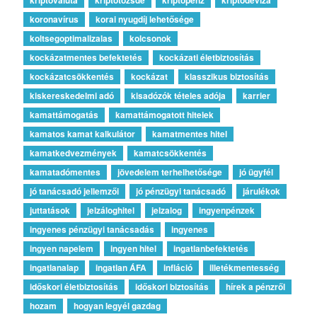
koronavírus
korai nyugdíj lehetősége
koltsegoptimalizalas
kolcsonok
kockázatmentes befektetés
kockázati életbiztosítás
kockázatcsökkentés
kockázat
klasszikus biztosítás
kiskereskedelmi adó
kisadózók tételes adója
karrier
kamattámogatás
kamattámogatott hitelek
kamatos kamat kalkulátor
kamatmentes hitel
kamatkedvezmények
kamatcsökkentés
kamatadómentes
jövedelem terhelhetősége
jó ügyfél
jó tanácsadó jellemzői
jó pénzügyi tanácsadó
járulékok
juttatások
jelzáloghitel
jelzalog
ingyenpénzek
ingyenes pénzügyi tanácsadás
ingyenes
ingyen napelem
ingyen hitel
ingatlanbefektetés
ingatlanalap
ingatlan ÁFA
infláció
illetékmentesség
időskori életbiztosítás
időskori biztosítás
hírek a pénzről
hozam
hogyan legyél gazdag