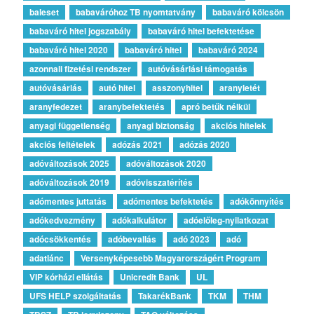
baleset
babaváróhoz TB nyomtatvány
babaváró kölcsön
babaváró hitel jogszabály
babaváró hitel befektetése
babaváró hitel 2020
babaváró hitel
babaváró 2024
azonnali fizetési rendszer
autóvásárlási támogatás
autóvásárlás
autó hitel
asszonyhitel
aranyletét
aranyfedezet
aranybefektetés
apró betűk nélkül
anyagi függetlenség
anyagi biztonság
akciós hitelek
akciós feltételek
adózás 2021
adózás 2020
adóváltozások 2025
adóváltozások 2020
adóváltozások 2019
adóvisszatérítés
adómentes juttatás
adómentes befektetés
adókönnyítés
adókedvezmény
adókalkulátor
adóelőleg-nyilatkozat
adócsökkentés
adóbevallás
adó 2023
adó
adatlánc
Versenyképesebb Magyarországért Program
VIP kórházi ellátás
Unicredit Bank
UL
UFS HELP szolgáltatás
TakarékBank
TKM
THM