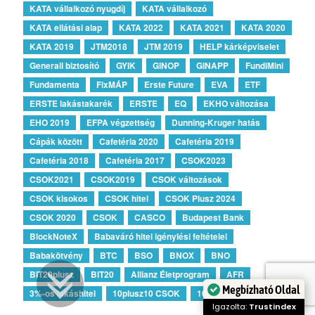
KATA vállalkozó nyugdíj
KATA vállalkozó
KATA ellátási alap
KATA 2022
KATA 2021
KATA 2020
KATA 2019
JTM2018
JTM 2019
HELP kárképviselet
Generali biztosító
GYIK
GINOP
GINAPP
FundiMini
Fundamenta
FixMÁP
Erste Future
EVA
ETF
ERSTE lakástakarék
ERSTE
EQ
EKHO változása
EHO 2019
EFPA végzettség
Dunning-Kruger hatás
Cápák között
Cafetéria 2020
Cafetéria 2019
Cafetéria 2018
Cafetéria 2017
CSOK2023
CSOK2021
CSOK2019
CSOK változások
CSOK kisokos
CSOK hitel
CSOK Plusz 2024
CSOK 2020
CSOK
CASCO
Budapest Bank
BlockNoteX
Babaváró hitel igénylési feltételei
Babakötvény
BTC
BSO
BNOX
BNO
BIT20plusz
BIT20
Allianz Életprogram
AFR
Megbízható Oldal
3%-os lakáshitel
10plusz10 CSOK
10plus15 CSOK
Igazolta:
Trustindex