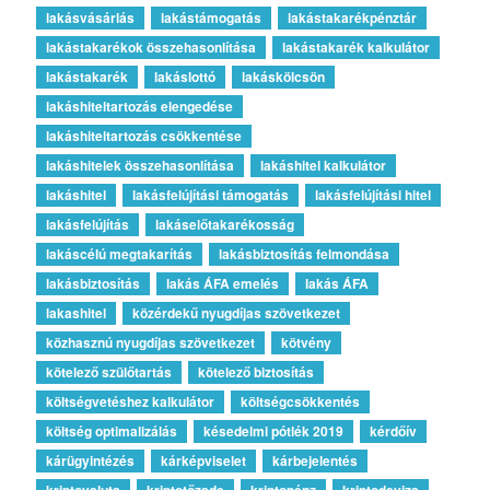
lakásvásárlás
lakástámogatás
lakástakarékpénztár
lakástakarékok összehasonlítása
lakástakarék kalkulátor
lakástakarék
lakáslottó
lakáskölcsön
lakáshiteltartozás elengedése
lakáshiteltartozás csökkentése
lakáshitelek összehasonlítása
lakáshitel kalkulátor
lakáshitel
lakásfelújítási támogatás
lakásfelújítási hitel
lakásfelújítás
lakáselőtakarékosság
lakáscélú megtakarítás
lakásbiztosítás felmondása
lakásbiztosítás
lakás ÁFA emelés
lakás ÁFA
lakashitel
közérdekű nyugdíjas szövetkezet
közhasznú nyugdíjas szövetkezet
kötvény
kötelező szülőtartás
kötelező biztosítás
költségvetéshez kalkulátor
költségcsökkentés
költség optimalizálás
késedelmi pótlék 2019
kérdőív
kárügyintézés
kárképviselet
kárbejelentés
kriptovaluta
kriptotőzsde
kriptopénz
kriptodeviza