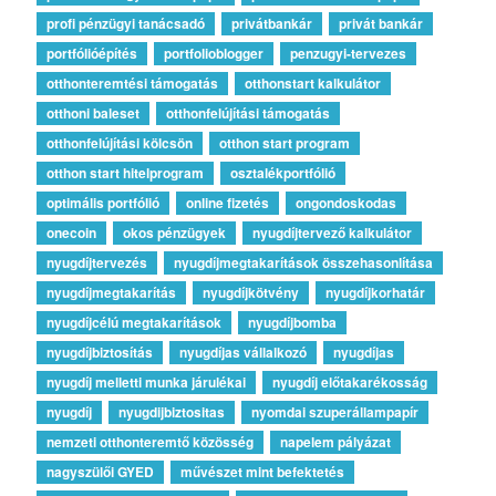
profi pénzügyi tanácsadó
privátbankár
privát bankár
portfólióépítés
portfolioblogger
penzugyi-tervezes
otthonteremtési támogatás
otthonstart kalkulátor
otthoni baleset
otthonfelújítási támogatás
otthonfelújítási kölcsön
otthon start program
otthon start hitelprogram
osztalékportfólió
optimális portfólió
online fizetés
ongondoskodas
onecoin
okos pénzügyek
nyugdíjtervező kalkulátor
nyugdíjtervezés
nyugdíjmegtakarítások összehasonlítása
nyugdíjmegtakarítás
nyugdíjkötvény
nyugdíjkorhatár
nyugdíjcélú megtakarítások
nyugdíjbomba
nyugdíjbiztosítás
nyugdíjas vállalkozó
nyugdíjas
nyugdíj melletti munka járulékai
nyugdíj előtakarékosság
nyugdíj
nyugdijbiztositas
nyomdai szuperállampapír
nemzeti otthonteremtő közösség
napelem pályázat
nagyszülői GYED
művészet mint befektetés