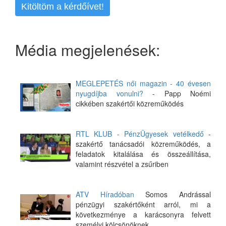
Kitöltöm a kérdőívet!
Média megjelenések:
MEGLEPETÉS női magazin - 40 évesen
nyugdíjba vonulni?
- Papp Noémi
cikkében szakértői közreműködés
RTL KLUB - PénzÜgyesek vetélkedő
-
szakértő tanácsadói közreműködés, a
feladatok kitalálása és összeállítása,
valamint részvétel a zsűriben
ATV Híradóban
Somos Andrással
pénzügyi szakértőként arról, mi a
következménye a karácsonyra felvett
személyi kölcsönöknek