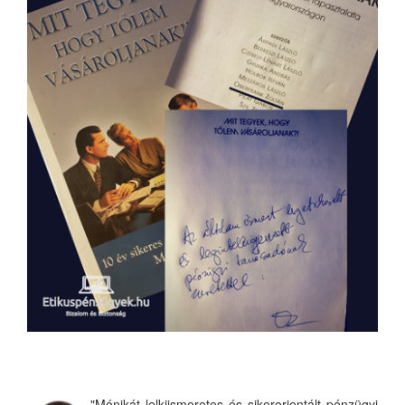
"Mónikát lelkiismeretes és sikerorientált pénzügyi