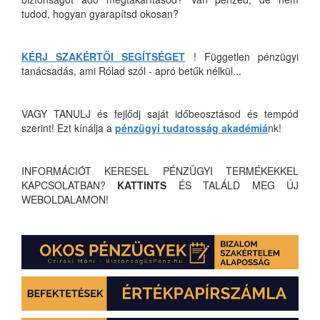
tudod, hogyan gyarapítsd okosan?
KÉRJ SZAKÉRTŐI SEGÍTSÉGET
! Független pénzügyi
tanácsadás, ami Rólad szól - apró betűk nélkül...
VAGY TANULJ és fejlődj saját időbeosztásod és tempód
szerint! Ezt kínálja a
pénzügyi tudatosság akadémiá
nk!
INFORMÁCIÓT KERESEL PÉNZÜGYI TERMÉKEKKEL
KAPCSOLATBAN?
KATTINTS
ÉS TALÁLD MEG ÚJ
WEBOLDALAMON!