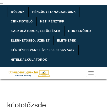
...
RÓLUNK
PÉNZÜGYI TANÁCSADÓINK
CIKKFIGYELŐ
HETI PÉNZTIPP
KALKULÁTOROK, LETÖLTÉSEK
ETIKAI-KÓDEX
ELÉRHETŐSÉG, ÜZENET
ÉLETKÉPEK
KÉRDÉSED VAN? HÍVJ: +36 30 565 5402
HITELKALKULÁTOROK
Toggle
navigation
kriptotőzsde