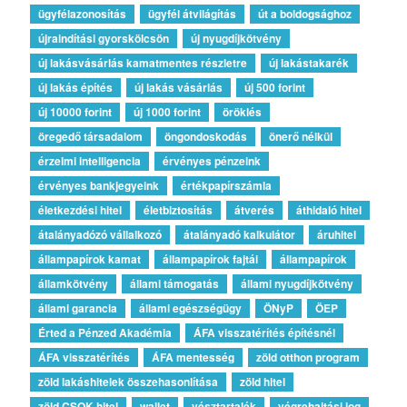
ügyfélazonosítás
ügyfél átvilágítás
út a boldogsághoz
újraindítási gyorskölcsön
új nyugdíjkötvény
új lakásvásárlás kamatmentes részletre
új lakástakarék
új lakás építés
új lakás vásárlás
új 500 forint
új 10000 forint
új 1000 forint
öröklés
öregedő társadalom
öngondoskodás
önerő nélkül
érzelmi intelligencia
érvényes pénzeink
érvényes bankjegyeink
értékpapírszámla
életkezdési hitel
életbiztosítás
átverés
áthidaló hitel
átalányadózó vállalkozó
átalányadó kalkulátor
áruhitel
állampapírok kamat
állampapírok fajtái
állampapírok
államkötvény
állami támogatás
állami nyugdíjkötvény
állami garancia
állami egészségügy
ÖNyP
ÖEP
Érted a Pénzed Akadémia
ÁFA visszatérítés építésnél
ÁFA visszatérítés
ÁFA mentesség
zöld otthon program
zöld lakáshitelek összehasonlítása
zöld hitel
zöld CSOK-hitel
wallet
vésztartalék
végrehajtási jog