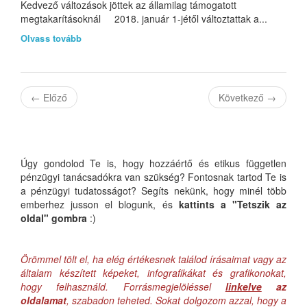
Kedvező változások jöttek az államilag támogatott
megtakarításoknál 2018. január 1-jétől változtattak a...
Olvass tovább
←
Előző
Következő
→
Úgy gondolod Te is, hogy hozzáértő és etikus független
pénzügyi tanácsadókra van szükség? Fontosnak tartod Te is
a pénzügyi tudatosságot? Segíts nekünk, hogy minél több
emberhez jusson el blogunk, és
kattints a "Tetszik az
oldal" gombra
:)
Örömmel tölt el, ha elég értékesnek találod írásaimat vagy az
általam készített képeket, infografikákat és grafikonokat,
hogy felhasználd. Forrásmegjelöléssel
linkelve
az
oldalamat
, szabadon teheted. Sokat dolgozom azzal, hogy a