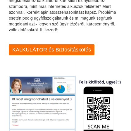
megkötéséhez kalkulátorunkat! Miért előnyösebb ez
számodra, mint más internetes alkuszok felületei? Mert
azonnali, korrekt ajánlatösszehasonlítást kapsz. Probléma
esetén pedig ügyfélszolgáltaunk és mi magunk segítünk
megoldani azt - legyen szó ügyintézésről, káreseményről,
változtatásokról. Itt kezdd!:
KALKULÁTOR és Biztosításkötés