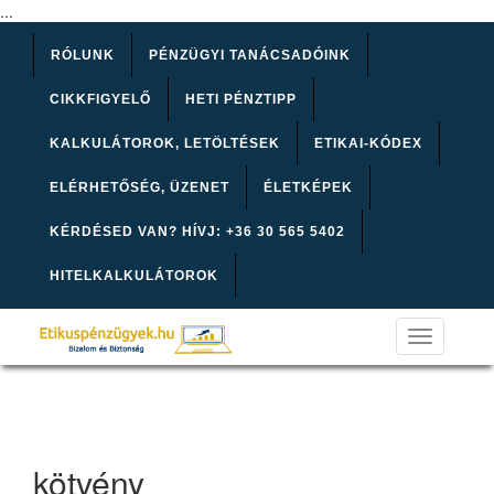
...
RÓLUNK
PÉNZÜGYI TANÁCSADÓINK
CIKKFIGYELŐ
HETI PÉNZTIPP
KALKULÁTOROK, LETÖLTÉSEK
ETIKAI-KÓDEX
ELÉRHETŐSÉG, ÜZENET
ÉLETKÉPEK
KÉRDÉSED VAN? HÍVJ: +36 30 565 5402
HITELKALKULÁTOROK
Toggle
navigation
kötvény