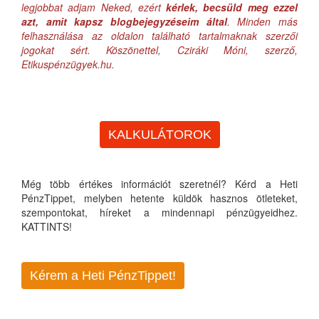
legjobbat adjam Neked, ezért
kérlek, becsüld meg ezzel
azt, amit kapsz blogbejegyzéseim által
. Minden más
felhasználása az oldalon található tartalmaknak szerzői
jogokat sért. Köszönettel, Cziráki Móni, szerző,
Etikuspénzügyek.hu.
KALKULÁTOROK
Még több értékes információt szeretnél? Kérd a Heti
PénzTippet, melyben hetente küldök hasznos ötleteket,
szempontokat, híreket a mindennapi pénzügyeidhez.
KATTINTS!
Kérem a Heti PénzTippet!