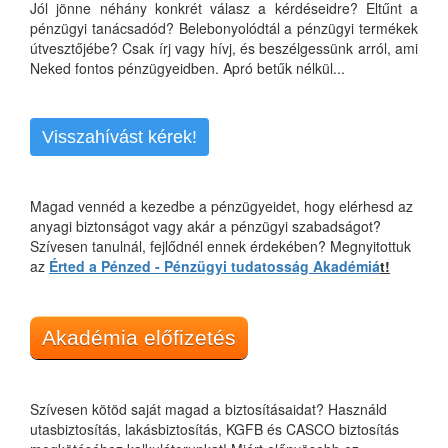
Jól jönne néhány konkrét válasz a kérdéseidre? Eltűnt a
pénzügyi tanácsadód? Belebonyolódtál a pénzügyi termékek
útvesztőjébe? Csak írj vagy hívj, és beszélgessünk arról, ami
Neked fontos pénzügyeidben. Apró betűk nélkül...
Visszahívást kérek!
Magad vennéd a kezedbe a pénzügyeidet, hogy elérhesd az
anyagi biztonságot vagy akár a pénzügyi szabadságot?
Szívesen tanulnál, fejlődnél ennek érdekében? Megnyitottuk
az
Érted a Pénzed - Pénzügyi tudatosság Akadémiá
t!
Akadémia előfizetés
Szívesen kötöd saját magad a biztosításaidat? Használd
utasbiztosítás, lakásbiztosítás, KGFB és CASCO biztosítás