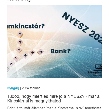
Nyugdíj
| 2024 február 3
Tudod, hogy miért és mire jó a NYESZ? - már a
Kincstárnál is megnyithatod
Februártól már állampapírban a Kincstárnál is gyűjtögethetsz