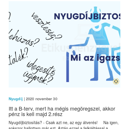
Nyugdíj
| 2020 november 30
Itt a B-terv, mert ha mégis megöregszel, akkor
pénz is kell majd 2.rész
Nyugdíjbiztosítás? - Csak azt ne, az egy átverés! Na igen,
sokszor hallottam már ezt. Aztán ezzel a felkiáltással a...