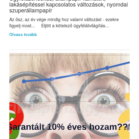
lakásépítéssel kapcsolatos változások, nyomdai
szuperállampapír
Az ősz, az év vége mindig hoz valami változást - ezekre
figyelj most... Eljött a kötelező ügyfélátvilágítás...
Olvass tovább