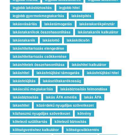
legjobb lakásbiztosítás
legjobb hitel
legjobb gyermekmegtakarítás
lakásépítés
lakásvásárlás
lakástámogatás
lakástakarékpénztár
lakástakarékok összehasonlítása
lakástakarék kalkulátor
lakástakarék
lakáslottó
lakáskölcsön
lakáshiteltartozás elengedése
lakáshiteltartozás csökkentése
lakáshitelek összehasonlítása
lakáshitel kalkulátor
lakáshitel
lakásfelújítási támogatás
lakásfelújítási hitel
lakásfelújítás
lakáselőtakarékosság
lakáscélú megtakarítás
lakásbiztosítás felmondása
lakásbiztosítás
lakás ÁFA emelés
lakás ÁFA
lakashitel
közérdekű nyugdíjas szövetkezet
közhasznú nyugdíjas szövetkezet
kötvény
kötelező szülőtartás
kötelező biztosítás
költségvetéshez kalkulátor
költségcsökkentés