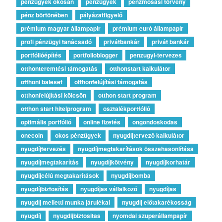
pénzügyek okosan
pénzügyek
pénzmosási törvény
pénz börtönében
pályázatfigyelő
prémium magyar állampapír
prémium euró állampapír
profi pénzügyi tanácsadó
privátbankár
privát bankár
portfólióépítés
portfolioblogger
penzugyi-tervezes
otthonteremtési támogatás
otthonstart kalkulátor
otthoni baleset
otthonfelújítási támogatás
otthonfelújítási kölcsön
otthon start program
otthon start hitelprogram
osztalékportfólió
optimális portfólió
online fizetés
ongondoskodas
onecoin
okos pénzügyek
nyugdíjtervező kalkulátor
nyugdíjtervezés
nyugdíjmegtakarítások összehasonlítása
nyugdíjmegtakarítás
nyugdíjkötvény
nyugdíjkorhatár
nyugdíjcélú megtakarítások
nyugdíjbomba
nyugdíjbiztosítás
nyugdíjas vállalkozó
nyugdíjas
nyugdíj melletti munka járulékai
nyugdíj előtakarékosság
nyugdíj
nyugdijbiztositas
nyomdai szuperállampapír