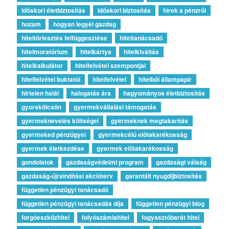
időskori életbiztosítás
időskori biztosítás
hírek a pénzről
hozam
hogyan legyél gazdag
hiteltörlesztés felfüggesztése
hiteltanácsadó
hitelmoratórium
hitelkártya
hitelkiváltás
hitelkalkulátor
hitelfelvétel szempontjai
hitelfelvétel buktatói
hitelfelvétel
hitelből állampapír
hirtelen halál
halogatás ára
hagyományos életbiztosítás
gyorskölcsön
gyermekvállalási támogatás
gyermeknevelés költségei
gyermeknek megtakarítás
gyermeked pénzügyei
gyermekcélú előtakarékosság
gyermek életkezdése
gyermek előtakarékosság
gondolatok
gazdaságvédelmi program
gazdasági válság
gazdaság-újraindítási akcióterv
garantált nyugdíjbiztosítás
független pénzügyi tanácsadó
független pénzügyi tanácsadás díja
független pénzügyi blog
forgóeszközhitel
folyószámlahitel
fogyasztóbarát hitel