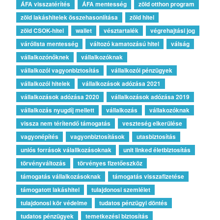
ÁFA visszatérítés
ÁFA mentesség
zöld otthon program
zöld lakáshitelek összehasonlítása
zöld hitel
zöld CSOK-hitel
wallet
vésztartalék
végrehajtási jog
várólista mentesség
változó kamatozású hitel
válság
vállalkozónőknek
vállalkozóknak
vállalkozói vagyonbiztosítás
vállalkozói pénzügyek
vállalkozói hitelek
vállalkozások adózása 2021
vállalkozások adózása 2020
vállalkozások adózása 2019
vállalkozás nyugdíj mellett
vállalkozás
vállakozóknak
vissza nem térítendő támogatás
veszteség elkerülése
vagyonépítés
vagyonbiztosítások
utasbiztosítás
uniós források válallkozásoknak
unit linked életbiztosítás
törvényváltozás
törvényes fizetőeszköz
támogatás vállalkozásoknak
támogatás visszafizetése
támogatott lakáshitel
tulajdonosi szemlélet
tulajdonosi kör védelme
tudatos pénzügyi döntés
tudatos pénzügyek
temetkezési biztosítás