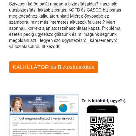
Szívesen kötöd saját magad a biztosításaidat? Használd
utasbiztosítás, lakásbiztosítás, KGFB és CASCO biztosítás
megkötéséhez kalkulátorunkat! Miért előnyösebb ez
számodra, mint más internetes alkuszok felületei? Mert
azonnali, korrekt ajánlatösszehasonlítást kapsz. Probléma
esetén pedig ügyfélszolgáltaunk és mi magunk segítünk
megoldani azt - legyen szó ügyintézésről, káreseményről,
változtatásokról. Itt kezdd!:
KALKULÁTOR és Biztosításkötés