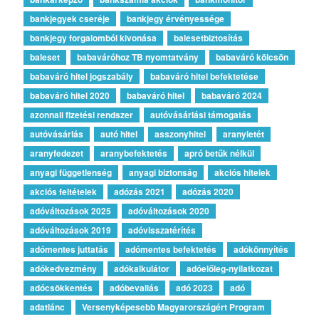
bankjegyek cseréje
bankjegy érvényessége
bankjegy forgalomból kivonása
balesetbiztosítás
baleset
babaváróhoz TB nyomtatvány
babaváró kölcsön
babaváró hitel jogszabály
babaváró hitel befektetése
babaváró hitel 2020
babaváró hitel
babaváró 2024
azonnali fizetési rendszer
autóvásárlási támogatás
autóvásárlás
autó hitel
asszonyhitel
aranyletét
aranyfedezet
aranybefektetés
apró betűk nélkül
anyagi függetlenség
anyagi biztonság
akciós hitelek
akciós feltételek
adózás 2021
adózás 2020
adóváltozások 2025
adóváltozások 2020
adóváltozások 2019
adóvisszatérítés
adómentes juttatás
adómentes befektetés
adókönnyítés
adókedvezmény
adókalkulátor
adóelőleg-nyilatkozat
adócsökkentés
adóbevallás
adó 2023
adó
adatlánc
Versenyképesebb Magyarországért Program