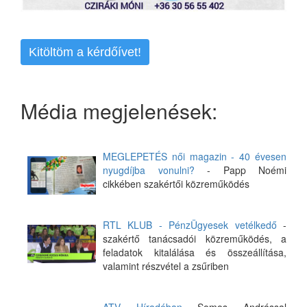
Kitöltöm a kérdőívet!
Média megjelenések:
MEGLEPETÉS női magazin - 40 évesen
nyugdíjba vonulni?
- Papp Noémi
cikkében szakértői közreműködés
RTL KLUB - PénzÜgyesek vetélkedő
-
szakértő tanácsadói közreműködés, a
feladatok kitalálása és összeállítása,
valamint részvétel a zsűriben