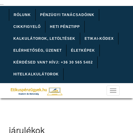
...
RÓLUNK
PÉNZÜGYI TANÁCSADÓINK
CIKKFIGYELŐ
HETI PÉNZTIPP
KALKULÁTOROK, LETÖLTÉSEK
ETIKAI-KÓDEX
ELÉRHETŐSÉG, ÜZENET
ÉLETKÉPEK
KÉRDÉSED VAN? HÍVJ: +36 30 565 5402
HITELKALKULÁTOROK
Toggle
navigation
járulékok