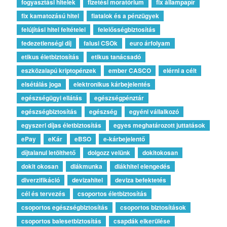
fogyasztási hitelek
fizetési moratórium
fix állampapír
fix kamatozású hitel
fiatalok és a pénzügyek
felújítási hitel feltételei
felelősségbiztosítás
fedezetlenségi díj
falusi CSOk
euro árfolyam
etikus életbiztosítás
etikus tanácsadó
eszközalapú kriptopénzek
ember CASCO
elérni a célt
elsétálás joga
elektronikus kárbejelentés
egészségügyi ellátás
egészségpénztár
egészségbiztosítás
egészség
egyéni vállalkozó
egyszeri díjas életbiztosítás
egyes meghatározott juttatások
ePay
eKár
eBSO
e-kárbejelentő
díjtalanul letölthető
dolgozz velünk
dokitokosan
dokit okosan
diákmunka
diákhitel elengedés
diverzifikáció
devizahitel
deviza befektetés
cél és tervezés
csoportos életbiztosítás
csoportos egészségbiztosítás
csoportos biztosítások
csoportos balesetbiztosítás
csapdák elkerülése