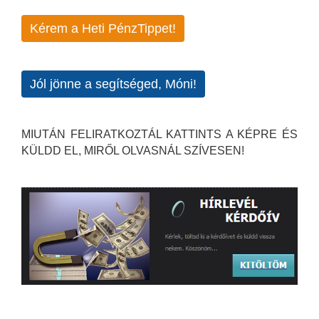
Kérem a Heti PénzTippet!
Jól jönne a segítséged, Móni!
MIUTÁN FELIRATKOZTÁL KATTINTS A KÉPRE ÉS
KÜLDD EL, MIRŐL OLVASNÁL SZÍVESEN!