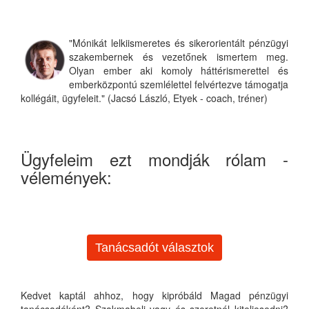
"Mónikát lelkiismeretes és sikerorientált pénzügyi
szakembernek és vezetőnek ismertem meg.
Olyan ember aki komoly háttérismerettel és
emberközpontú szemlélettel felvértezve támogatja
kollégáit, ügyfeleit." (Jacsó László, Etyek - coach, tréner)
Ügyfeleim ezt mondják rólam -
vélemények:
Tanácsadót választok
Kedvet kaptál ahhoz, hogy kipróbáld Magad pénzügyi
tanácsadóként? Szakmabeli vagy és szeretnél kiteljesedni?