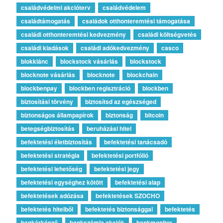
családvédelmi akcióterv
családvédelem
családtámogatás
családok otthonteremtési támogatása
családi otthonteremtési kedvezmény
családi költségvetés
családi kiadások
családi adókedvezmény
casco
blokklánc
blockstock vásárlás
blockstock
blocknote vásárlás
blocknote
blockchain
blockbenpay
blockben regisztráció
blockben
biztosítási törvény
biztosítsd az egészséged
biztonságos állampapírok
biztonság
bitcoin
betegségbiztosítás
beruházási hitel
befektetési életbiztosítás
befektetési tanácsadó
befektetési stratégia
befektetési portfólió
befektetési lehetőség
befektetési jegy
befektetési egységhez kötött
befektetési alap
befektetések adózása
befektetések SZOCHO
befektetés hitelből
befektetés biztonsággal
befektetés
bankárképző
bankszámla akciók
bankmonitor