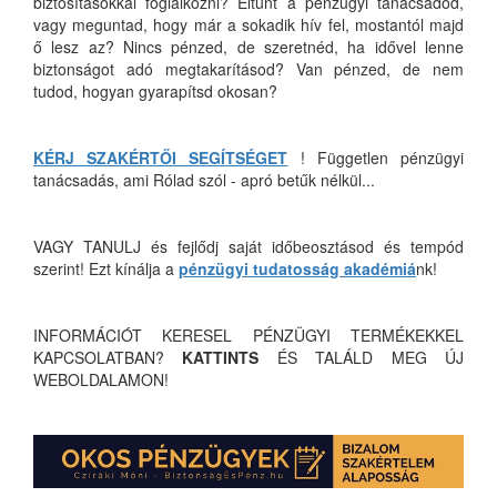
biztosításokkal foglalkozni? Eltűnt a pénzügyi tanácsadód,
vagy meguntad, hogy már a sokadik hív fel, mostantól majd
ő lesz az? Nincs pénzed, de szeretnéd, ha idővel lenne
biztonságot adó megtakarításod? Van pénzed, de nem
tudod, hogyan gyarapítsd okosan?
KÉRJ SZAKÉRTŐI SEGÍTSÉGET
! Független pénzügyi
tanácsadás, ami Rólad szól - apró betűk nélkül...
VAGY TANULJ és fejlődj saját időbeosztásod és tempód
szerint! Ezt kínálja a
pénzügyi tudatosság akadémiá
nk!
INFORMÁCIÓT KERESEL PÉNZÜGYI TERMÉKEKKEL
KAPCSOLATBAN?
KATTINTS
ÉS TALÁLD MEG ÚJ
WEBOLDALAMON!