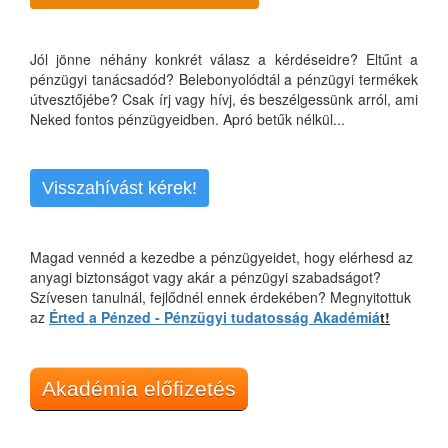
Jól jönne néhány konkrét válasz a kérdéseidre? Eltűnt a
pénzügyi tanácsadód? Belebonyolódtál a pénzügyi termékek
útvesztőjébe? Csak írj vagy hívj, és beszélgessünk arról, ami
Neked fontos pénzügyeidben. Apró betűk nélkül...
Visszahívást kérek!
Magad vennéd a kezedbe a pénzügyeidet, hogy elérhesd az
anyagi biztonságot vagy akár a pénzügyi szabadságot?
Szívesen tanulnál, fejlődnél ennek érdekében? Megnyitottuk
az
Érted a Pénzed - Pénzügyi tudatosság Akadémiá
t!
Akadémia előfizetés