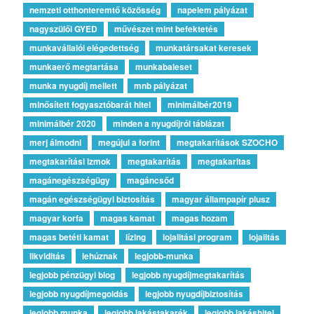
nemzeti otthonteremtő közösség
napelem pályázat
nagyszülői GYED
művészet mint befektetés
munkavállalói elégedettség
munkatársakat keresek
munkaerő megtartása
munkabaleset
munka nyugdíj mellett
mnb pályázat
minősített fogyasztóbarát hitel
minimálbér2019
minimálbér 2020
minden a nyugdíjról táblázat
merj álmodni
megújul a forint
megtakarítások SZOCHO
megtakarítási izmok
megtakarítás
megtakaritas
magánegészségügy
magáncsőd
magán egészségügyi biztosítás
magyar állampapír plusz
magyar korfa
magas kamat
magas hozam
magas betéti kamat
lízing
lojalitási program
lojalitás
likviditás
lehúznak
legjobb-munka
legjobb pénzügyi blog
legjobb nyugdíjmegtakarítás
legjobb nyugdíjmegoldás
legjobb nyugdíjbiztosítás
legjobb munka
legjobb lakástakarék
legjobb lakáshitel