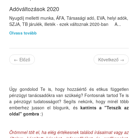
Adóváltozások 2020
Nyugdíj melletti munka, ÁFA, Társasági adó, EVA, helyi adók,
SZJA, TB járulék, illeték - ezek változnak 2020-ban A...
Olvass tovább
←
Előző
Következő
→
Úgy gondolod Te is, hogy hozzáértő és etikus független
pénzügyi tanácsadókra van szükség? Fontosnak tartod Te is
a pénzügyi tudatosságot? Segíts nekünk, hogy minél több
emberhez jusson el blogunk, és
kattints a "Tetszik az
oldal" gombra
:)
Örömmel tölt el, ha elég értékesnek találod írásaimat vagy az