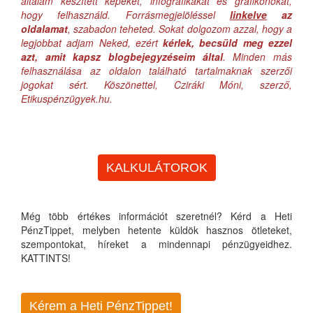
általam készített képeket, infografikákat és grafikonokat,
hogy felhasználd. Forrásmegjelöléssel
linkelve
az
oldalamat
, szabadon teheted. Sokat dolgozom azzal, hogy a
legjobbat adjam Neked, ezért
kérlek, becsüld meg ezzel
azt, amit kapsz blogbejegyzéseim által
. Minden más
felhasználása az oldalon található tartalmaknak szerzői
jogokat sért. Köszönettel, Cziráki Móni, szerző,
Etikuspénzügyek.hu.
KALKULÁTOROK
Még több értékes információt szeretnél? Kérd a Heti
PénzTippet, melyben hetente küldök hasznos ötleteket,
szempontokat, híreket a mindennapi pénzügyeidhez.
KATTINTS!
Kérem a Heti PénzTippet!