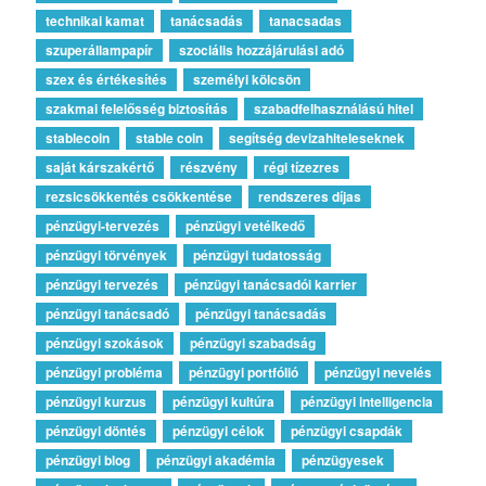
technikai kamat
tanácsadás
tanacsadas
szuperállampapír
szociális hozzájárulási adó
szex és értékesítés
személyi kölcsön
szakmai felelősség biztosítás
szabadfelhasználású hitel
stablecoin
stable coin
segítség devizahiteleseknek
saját kárszakértő
részvény
régi tízezres
rezsicsökkentés csökkentése
rendszeres díjas
pénzügyi-tervezés
pénzügyi vetélkedő
pénzügyi törvények
pénzügyi tudatosság
pénzügyi tervezés
pénzügyi tanácsadói karrier
pénzügyi tanácsadó
pénzügyi tanácsadás
pénzügyi szokások
pénzügyi szabadság
pénzügyi probléma
pénzügyi portfólió
pénzügyi nevelés
pénzügyi kurzus
pénzügyi kultúra
pénzügyi intelligencia
pénzügyi döntés
pénzügyi célok
pénzügyi csapdák
pénzügyi blog
pénzügyi akadémia
pénzügyesek