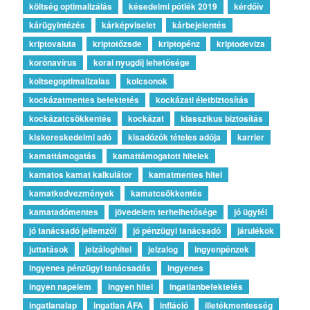
költség optimalizálás
késedelmi pótlék 2019
kérdőív
kárügyintézés
kárképviselet
kárbejelentés
kriptovaluta
kriptotőzsde
kriptopénz
kriptodeviza
koronavírus
korai nyugdíj lehetősége
koltsegoptimalizalas
kolcsonok
kockázatmentes befektetés
kockázati életbiztosítás
kockázatcsökkentés
kockázat
klasszikus biztosítás
kiskereskedelmi adó
kisadózók tételes adója
karrier
kamattámogatás
kamattámogatott hitelek
kamatos kamat kalkulátor
kamatmentes hitel
kamatkedvezmények
kamatcsökkentés
kamatadómentes
jövedelem terhelhetősége
jó ügyfél
jó tanácsadó jellemzői
jó pénzügyi tanácsadó
járulékok
juttatások
jelzáloghitel
jelzalog
ingyenpénzek
ingyenes pénzügyi tanácsadás
ingyenes
ingyen napelem
ingyen hitel
ingatlanbefektetés
ingatlanalap
ingatlan ÁFA
infláció
illetékmentesség