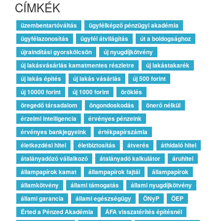
CÍMKÉK
üzembentartóváltás
ügyfélképző pénzügyi akadémia
ügyfélazonosítás
ügyfél átvilágítás
út a boldogsághoz
újraindítási gyorskölcsön
új nyugdíjkötvény
új lakásvásárlás kamatmentes részletre
új lakástakarék
új lakás építés
új lakás vásárlás
új 500 forint
új 10000 forint
új 1000 forint
öröklés
öregedő társadalom
öngondoskodás
önerő nélkül
érzelmi intelligencia
érvényes pénzeink
érvényes bankjegyeink
értékpapírszámla
életkezdési hitel
életbiztosítás
átverés
áthidaló hitel
átalányadózó vállalkozó
átalányadó kalkulátor
áruhitel
állampapírok kamat
állampapírok fajtái
állampapírok
államkötvény
állami támogatás
állami nyugdíjkötvény
állami garancia
állami egészségügy
ÖNyP
ÖEP
Érted a Pénzed Akadémia
ÁFA visszatérítés építésnél