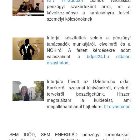
ATV Híradóban
Somos Andrással
pénzügyi szakértőként arról, mi a
következménye a karácsonyra felvett
személyi kölcsönöknek
Interjút készítettek velem a pénzügyi
tanácsadók munkájáról, elveimről és a
NOK-ról A feltett kérdésekre adott
válaszaimat a
bdpst24.hu oldalán
olvashatod.
Interjúra hívott az Üzletem.hu oldal.
Karrierről, szakmai kihívásokról, elvekről,
tervekről beszélgettünk. Hiszen
megtaláltam a küldetést, ami
megállíthatatlanul hajt előre.
Itt olvashatod
SEM IDŐD, SEM ENERGIÁD pénzügyi termékekkel,