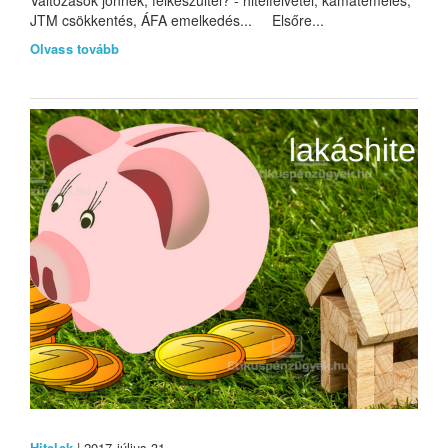
Változások jönnek, felkészültél? - hitelfelvétel, kamatemelés,
JTM csökkentés, ÁFA emelkedés... Elsőre...
Olvass tovább
Hitelek
| 2017 július 31