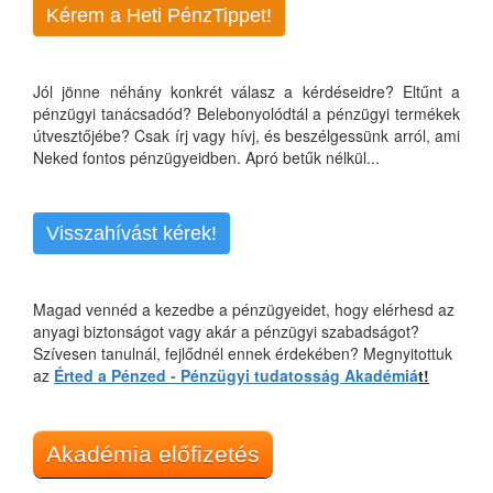
Kérem a Heti PénzTippet!
Jól jönne néhány konkrét válasz a kérdéseidre? Eltűnt a
pénzügyi tanácsadód? Belebonyolódtál a pénzügyi termékek
útvesztőjébe? Csak írj vagy hívj, és beszélgessünk arról, ami
Neked fontos pénzügyeidben. Apró betűk nélkül...
Visszahívást kérek!
Magad vennéd a kezedbe a pénzügyeidet, hogy elérhesd az
anyagi biztonságot vagy akár a pénzügyi szabadságot?
Szívesen tanulnál, fejlődnél ennek érdekében? Megnyitottuk
az
Érted a Pénzed - Pénzügyi tudatosság Akadémiá
t!
Akadémia előfizetés