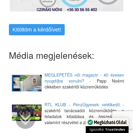
Kitöltöm a kérdőívet!
Média megjelenések:
MEGLEPETÉS női magazin - 40 évesen
nyugdíjba vonulni?
- Papp Noémi
cikkében szakértői közreműködés
RTL KLUB - PénzÜgyesek vetélkedő
-
szakértő tanácsadói közreműködés, a
feladatok kitalálása és összeállítása,
valamint részvétel a zsűriben
Megbízható Oldal