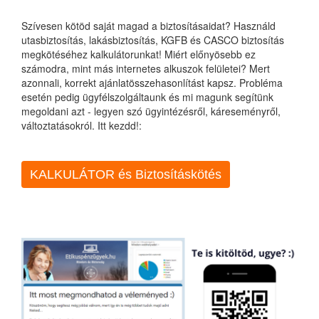
Szívesen kötöd saját magad a biztosításaidat? Használd
utasbiztosítás, lakásbiztosítás, KGFB és CASCO biztosítás
megkötéséhez kalkulátorunkat! Miért előnyösebb ez
számodra, mint más internetes alkuszok felületei? Mert
azonnali, korrekt ajánlatösszehasonlítást kapsz. Probléma
esetén pedig ügyfélszolgáltaunk és mi magunk segítünk
megoldani azt - legyen szó ügyintézésről, káreseményről,
változtatásokról. Itt kezdd!:
KALKULÁTOR és Biztosításkötés