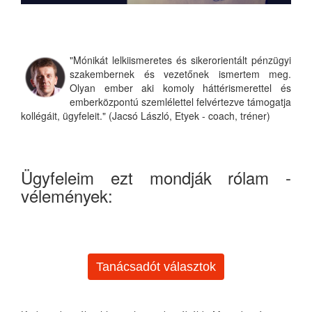
"Mónikát lelkiismeretes és sikerorientált pénzügyi
szakembernek és vezetőnek ismertem meg.
Olyan ember aki komoly háttérismerettel és
emberközpontú szemlélettel felvértezve támogatja
kollégáit, ügyfeleit." (Jacsó László, Etyek - coach, tréner)
Ügyfeleim ezt mondják rólam -
vélemények:
Tanácsadót választok