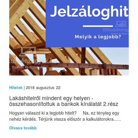
Hitelek
| 2018 augusztus 22
Lakáshitelről mindent egy helyen -
összehasonlítottuk a bankok kínálatát 2.rész
Hogyan válaszd ki a legjobb hitelt? Na, ez tényleg egy
nehéz kérdés. Térjünk vissza először a kalkulátorokra......
Olvass tovább