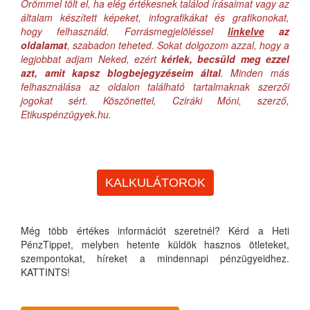
Örömmel tölt el, ha elég értékesnek találod írásaimat vagy az
általam készített képeket, infografikákat és grafikonokat,
hogy felhasználd. Forrásmegjelöléssel
linkelve
az
oldalamat
, szabadon teheted. Sokat dolgozom azzal, hogy a
legjobbat adjam Neked, ezért
kérlek, becsüld meg ezzel
azt, amit kapsz blogbejegyzéseim által
. Minden más
felhasználása az oldalon található tartalmaknak szerzői
jogokat sért. Köszönettel, Cziráki Móni, szerző,
Etikuspénzügyek.hu.
KALKULÁTOROK
Még több értékes információt szeretnél? Kérd a Heti
PénzTippet, melyben hetente küldök hasznos ötleteket,
szempontokat, híreket a mindennapi pénzügyeidhez.
KATTINTS!