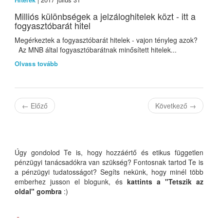
Milliós különbségek a jelzáloghitelek közt - itt a
fogyasztóbarát hitel
Megérkeztek a fogyasztóbarát hitelek - vajon tényleg azok?
Az MNB által fogyasztóbarátnak minősített hitelek...
Olvass tovább
←
Előző
Következő
→
Úgy gondolod Te is, hogy hozzáértő és etikus független
pénzügyi tanácsadókra van szükség? Fontosnak tartod Te is
a pénzügyi tudatosságot? Segíts nekünk, hogy minél több
emberhez jusson el blogunk, és
kattints a "Tetszik az
oldal" gombra
:)