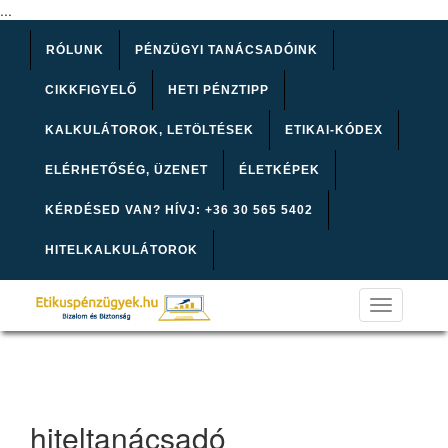
...
RÓLUNK
PÉNZÜGYI TANÁCSADÓINK
CIKKFIGYELŐ
HETI PÉNZTIPP
KALKULÁTOROK, LETÖLTÉSEK
ETIKAI-KÓDEX
ELÉRHETŐSÉG, ÜZENET
ÉLETKÉPEK
KÉRDÉSED VAN? HÍVJ: +36 30 565 5402
HITELKALKULÁTOROK
Toggle
navigation
hiteltanácsadó