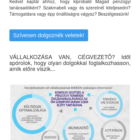
Kedvet kaptál ahhoz, hogy kipróbáld Magad pénzügyi
tanácsadóként? Szakmabeli vagy és szeretnél kiteljesedni?
Támogatásra vagy épp önállóságra vágysz? Beszélgessünk!
Szívesen dolgoznék veletek!
VÁLLALKOZÁSA VAN, CÉGVEZETŐ? Időt
spórolok, hogy olyan dolgokkal foglalkozhasson,
amik előre viszik...