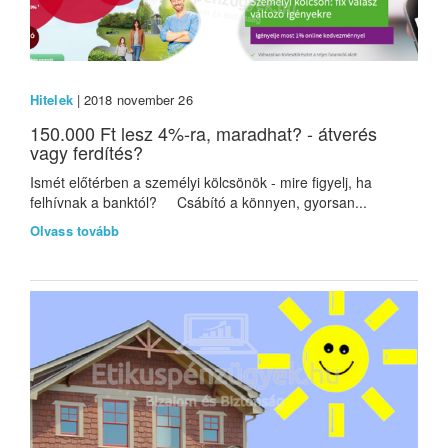
Hitelek
| 2018 november 26
150.000 Ft lesz 4%-ra, maradhat? - átverés
vagy ferdítés?
Ismét előtérben a személyi kölcsönök - mire figyelj, ha
felhívnak a banktól? Csábító a könnyen, gyorsan...
Olvass tovább