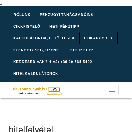
...
RÓLUNK
PÉNZÜGYI TANÁCSADÓINK
CIKKFIGYELŐ
HETI PÉNZTIPP
KALKULÁTOROK, LETÖLTÉSEK
ETIKAI-KÓDEX
ELÉRHETŐSÉG, ÜZENET
ÉLETKÉPEK
KÉRDÉSED VAN? HÍVJ: +36 30 565 5402
HITELKALKULÁTOROK
Toggle
navigation
hitelfelvétel