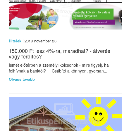
Hitelek
| 2018 november 26
150.000 Ft lesz 4%-ra, maradhat? - átverés
vagy ferdítés?
Ismét előtérben a személyi kölcsönök - mire figyelj, ha
felhívnak a banktól? Csábító a könnyen, gyorsan...
Olvass tovább