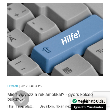
Hitelek
| 2017 június 25
Miért vigyázz a reklámokkal? - gyors kölcsönök
buktatói
Hitel 1 nap alatt... Bevallom, ritkán nézek TV-t, de ha igen,
Megbízható Oldal