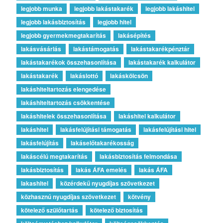
legjobb munka
legjobb lakástakarék
legjobb lakáshitel
legjobb lakásbiztosítás
legjobb hitel
legjobb gyermekmegtakarítás
lakásépítés
lakásvásárlás
lakástámogatás
lakástakarékpénztár
lakástakarékok összehasonlítása
lakástakarék kalkulátor
lakástakarék
lakáslottó
lakáskölcsön
lakáshiteltartozás elengedése
lakáshiteltartozás csökkentése
lakáshitelek összehasonlítása
lakáshitel kalkulátor
lakáshitel
lakásfelújítási támogatás
lakásfelújítási hitel
lakásfelújítás
lakáselőtakarékosság
lakáscélú megtakarítás
lakásbiztosítás felmondása
lakásbiztosítás
lakás ÁFA emelés
lakás ÁFA
lakashitel
közérdekű nyugdíjas szövetkezet
közhasznú nyugdíjas szövetkezet
kötvény
kötelező szülőtartás
kötelező biztosítás