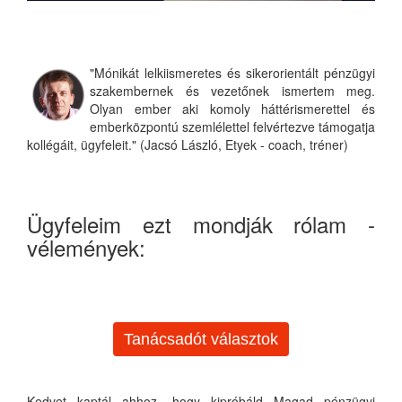
"Mónikát lelkiismeretes és sikerorientált pénzügyi
szakembernek és vezetőnek ismertem meg.
Olyan ember aki komoly háttérismerettel és
emberközpontú szemlélettel felvértezve támogatja
kollégáit, ügyfeleit." (Jacsó László, Etyek - coach, tréner)
Ügyfeleim ezt mondják rólam -
vélemények:
Tanácsadót választok
Kedvet kaptál ahhoz, hogy kipróbáld Magad pénzügyi