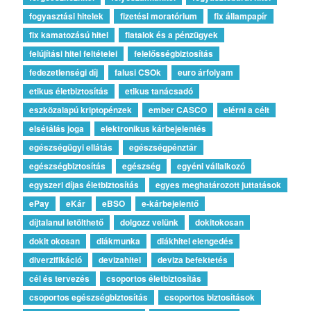
fogyasztási hitelek
fizetési moratórium
fix állampapír
fix kamatozású hitel
fiatalok és a pénzügyek
felújítási hitel feltételei
felelősségbiztosítás
fedezetlenségi díj
falusi CSOk
euro árfolyam
etikus életbiztosítás
etikus tanácsadó
eszközalapú kriptopénzek
ember CASCO
elérni a célt
elsétálás joga
elektronikus kárbejelentés
egészségügyi ellátás
egészségpénztár
egészségbiztosítás
egészség
egyéni vállalkozó
egyszeri díjas életbiztosítás
egyes meghatározott juttatások
ePay
eKár
eBSO
e-kárbejelentő
díjtalanul letölthető
dolgozz velünk
dokitokosan
dokit okosan
diákmunka
diákhitel elengedés
diverzifikáció
devizahitel
deviza befektetés
cél és tervezés
csoportos életbiztosítás
csoportos egészségbiztosítás
csoportos biztosítások