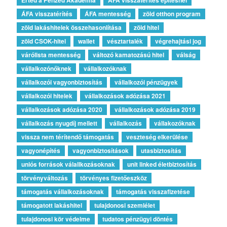
ÁFA visszatérítés
ÁFA mentesség
zöld otthon program
zöld lakáshitelek összehasonlítása
zöld hitel
zöld CSOK-hitel
wallet
vésztartalék
végrehajtási jog
várólista mentesség
változó kamatozású hitel
válság
vállalkozónőknek
vállalkozóknak
vállalkozói vagyonbiztosítás
vállalkozói pénzügyek
vállalkozói hitelek
vállalkozások adózása 2021
vállalkozások adózása 2020
vállalkozások adózása 2019
vállalkozás nyugdíj mellett
vállalkozás
vállakozóknak
vissza nem térítendő támogatás
veszteség elkerülése
vagyonépítés
vagyonbiztosítások
utasbiztosítás
uniós források válallkozásoknak
unit linked életbiztosítás
törvényváltozás
törvényes fizetőeszköz
támogatás vállalkozásoknak
támogatás visszafizetése
támogatott lakáshitel
tulajdonosi szemlélet
tulajdonosi kör védelme
tudatos pénzügyi döntés