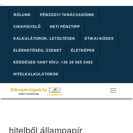
...
RÓLUNK
PÉNZÜGYI TANÁCSADÓINK
CIKKFIGYELŐ
HETI PÉNZTIPP
KALKULÁTOROK, LETÖLTÉSEK
ETIKAI-KÓDEX
ELÉRHETŐSÉG, ÜZENET
ÉLETKÉPEK
KÉRDÉSED VAN? HÍVJ: +36 30 565 5402
HITELKALKULÁTOROK
Toggle
navigation
hitelből állampapír