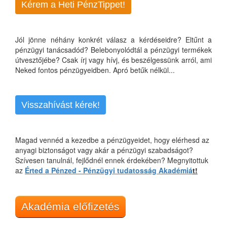
Kérem a Heti PénzTippet!
Jól jönne néhány konkrét válasz a kérdéseidre? Eltűnt a
pénzügyi tanácsadód? Belebonyolódtál a pénzügyi termékek
útvesztőjébe? Csak írj vagy hívj, és beszélgessünk arról, ami
Neked fontos pénzügyeidben. Apró betűk nélkül...
Visszahívást kérek!
Magad vennéd a kezedbe a pénzügyeidet, hogy elérhesd az
anyagi biztonságot vagy akár a pénzügyi szabadságot?
Szívesen tanulnál, fejlődnél ennek érdekében? Megnyitottuk
az
Érted a Pénzed - Pénzügyi tudatosság Akadémiá
t!
Akadémia előfizetés