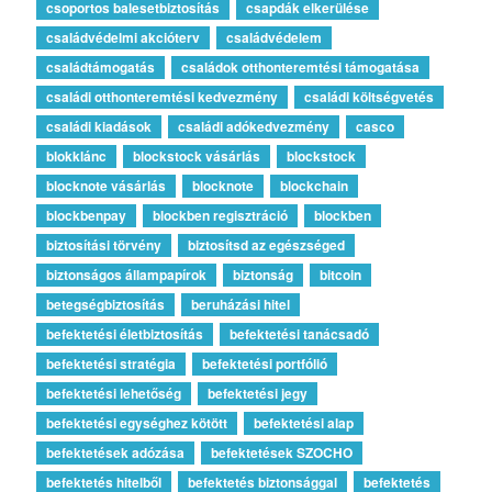
csoportos balesetbiztosítás
csapdák elkerülése
családvédelmi akcióterv
családvédelem
családtámogatás
családok otthonteremtési támogatása
családi otthonteremtési kedvezmény
családi költségvetés
családi kiadások
családi adókedvezmény
casco
blokklánc
blockstock vásárlás
blockstock
blocknote vásárlás
blocknote
blockchain
blockbenpay
blockben regisztráció
blockben
biztosítási törvény
biztosítsd az egészséged
biztonságos állampapírok
biztonság
bitcoin
betegségbiztosítás
beruházási hitel
befektetési életbiztosítás
befektetési tanácsadó
befektetési stratégia
befektetési portfólió
befektetési lehetőség
befektetési jegy
befektetési egységhez kötött
befektetési alap
befektetések adózása
befektetések SZOCHO
befektetés hitelből
befektetés biztonsággal
befektetés