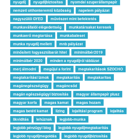
nyugdíj
nyugdijbiztositas
nyomdai szuperállampapír
nemzeti otthonteremtő közösség
napelem pályázat
nagyszülői GYED
művészet mint befektetés
munkavállalói elégedettség
munkatársakat keresek
munkaerő megtartása
munkabaleset
munka nyugdíj mellett
mnb pályázat
minősített fogyasztóbarát hitel
minimálbér2019
minimálbér 2020
minden a nyugdíjról táblázat
merj álmodni
megújul a forint
megtakarítások SZOCHO
megtakarítási izmok
megtakarítás
megtakaritas
magánegészségügy
magáncsőd
magán egészségügyi biztosítás
magyar állampapír plusz
magyar korfa
magas kamat
magas hozam
magas betéti kamat
lízing
lojalitási program
lojalitás
likviditás
lehúznak
legjobb-munka
legjobb pénzügyi blog
legjobb nyugdíjmegtakarítás
legjobb nyugdíjmegoldás
legjobb nyugdíjbiztosítás