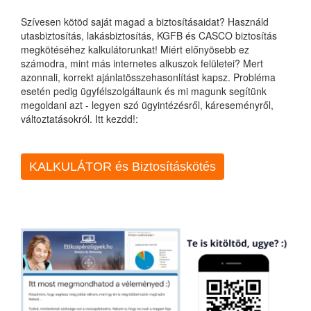
Szívesen kötöd saját magad a biztosításaidat? Használd
utasbiztosítás, lakásbiztosítás, KGFB és CASCO biztosítás
megkötéséhez kalkulátorunkat! Miért előnyösebb ez
számodra, mint más internetes alkuszok felületei? Mert
azonnali, korrekt ajánlatösszehasonlítást kapsz. Probléma
esetén pedig ügyfélszolgáltaunk és mi magunk segítünk
megoldani azt - legyen szó ügyintézésről, káreseményről,
változtatásokról. Itt kezdd!:
KALKULÁTOR és Biztosításkötés