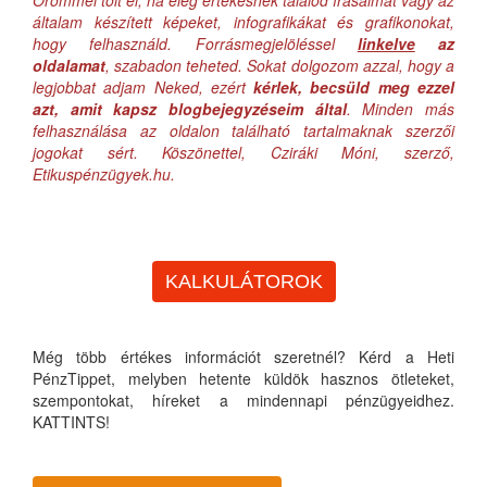
Örömmel tölt el, ha elég értékesnek találod írásaimat vagy az
általam készített képeket, infografikákat és grafikonokat,
hogy felhasználd. Forrásmegjelöléssel
linkelve
az
oldalamat
, szabadon teheted. Sokat dolgozom azzal, hogy a
legjobbat adjam Neked, ezért
kérlek, becsüld meg ezzel
azt, amit kapsz blogbejegyzéseim által
. Minden más
felhasználása az oldalon található tartalmaknak szerzői
jogokat sért. Köszönettel, Cziráki Móni, szerző,
Etikuspénzügyek.hu.
KALKULÁTOROK
Még több értékes információt szeretnél? Kérd a Heti
PénzTippet, melyben hetente küldök hasznos ötleteket,
szempontokat, híreket a mindennapi pénzügyeidhez.
KATTINTS!