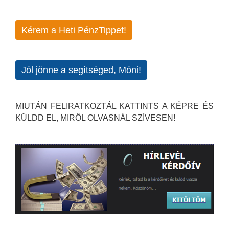
Kérem a Heti PénzTippet!
Jól jönne a segítséged, Móni!
MIUTÁN FELIRATKOZTÁL KATTINTS A KÉPRE ÉS
KÜLDD EL, MIRŐL OLVASNÁL SZÍVESEN!