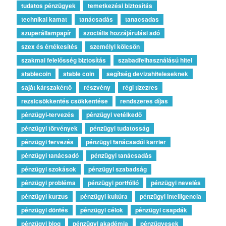
tudatos pénzügyek
temetkezési biztosítás
technikai kamat
tanácsadás
tanacsadas
szuperállampapír
szociális hozzájárulási adó
szex és értékesítés
személyi kölcsön
szakmai felelősség biztosítás
szabadfelhasználású hitel
stablecoin
stable coin
segítség devizahiteleseknek
saját kárszakértő
részvény
régi tízezres
rezsicsökkentés csökkentése
rendszeres díjas
pénzügyi-tervezés
pénzügyi vetélkedő
pénzügyi törvények
pénzügyi tudatosság
pénzügyi tervezés
pénzügyi tanácsadói karrier
pénzügyi tanácsadó
pénzügyi tanácsadás
pénzügyi szokások
pénzügyi szabadság
pénzügyi probléma
pénzügyi portfólió
pénzügyi nevelés
pénzügyi kurzus
pénzügyi kultúra
pénzügyi intelligencia
pénzügyi döntés
pénzügyi célok
pénzügyi csapdák
pénzügyi blog
pénzügyi akadémia
pénzügyesek