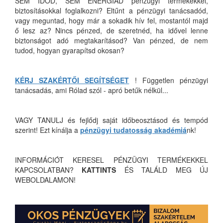
SEM IDŐD, SEM ENERGIÁD pénzügyi termékekkel,
biztosításokkal foglalkozni? Eltűnt a pénzügyi tanácsadód,
vagy meguntad, hogy már a sokadik hív fel, mostantól majd
ő lesz az? Nincs pénzed, de szeretnéd, ha idővel lenne
biztonságot adó megtakarításod? Van pénzed, de nem
tudod, hogyan gyarapítsd okosan?
KÉRJ SZAKÉRTŐI SEGÍTSÉGET
! Független pénzügyi
tanácsadás, ami Rólad szól - apró betűk nélkül...
VAGY TANULJ és fejlődj saját időbeosztásod és tempód
szerint! Ezt kínálja a
pénzügyi tudatosság akadémiá
nk!
INFORMÁCIÓT KERESEL PÉNZÜGYI TERMÉKEKKEL
KAPCSOLATBAN?
KATTINTS
ÉS TALÁLD MEG ÚJ
WEBOLDALAMON!