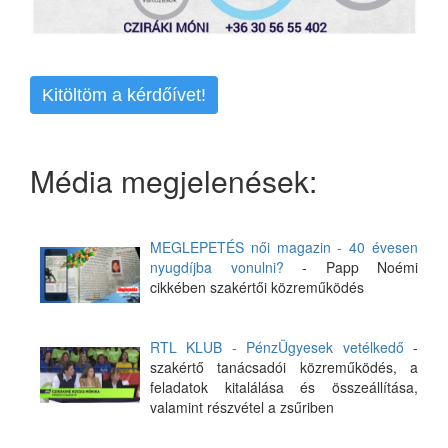
Kitöltöm a kérdőívet!
Média megjelenések:
MEGLEPETÉS női magazin - 40 évesen
nyugdíjba vonulni?
- Papp Noémi
cikkében szakértői közreműködés
RTL KLUB - PénzÜgyesek vetélkedő
-
szakértő tanácsadói közreműködés, a
feladatok kitalálása és összeállítása,
valamint részvétel a zsűriben