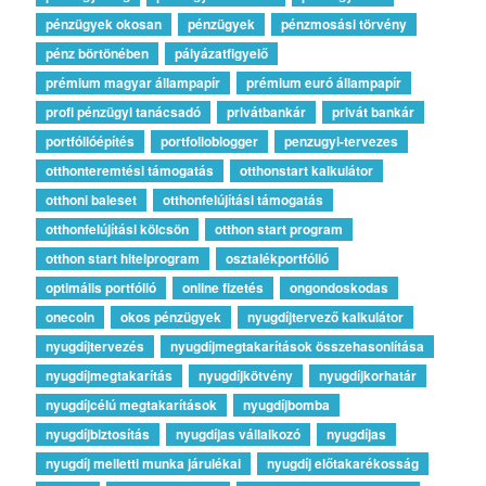
pénzügyek okosan
pénzügyek
pénzmosási törvény
pénz börtönében
pályázatfigyelő
prémium magyar állampapír
prémium euró állampapír
profi pénzügyi tanácsadó
privátbankár
privát bankár
portfólióépítés
portfolioblogger
penzugyi-tervezes
otthonteremtési támogatás
otthonstart kalkulátor
otthoni baleset
otthonfelújítási támogatás
otthonfelújítási kölcsön
otthon start program
otthon start hitelprogram
osztalékportfólió
optimális portfólió
online fizetés
ongondoskodas
onecoin
okos pénzügyek
nyugdíjtervező kalkulátor
nyugdíjtervezés
nyugdíjmegtakarítások összehasonlítása
nyugdíjmegtakarítás
nyugdíjkötvény
nyugdíjkorhatár
nyugdíjcélú megtakarítások
nyugdíjbomba
nyugdíjbiztosítás
nyugdíjas vállalkozó
nyugdíjas
nyugdíj melletti munka járulékai
nyugdíj előtakarékosság