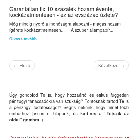
Garantáltan fix 10 százalék hozam évente,
kockázatmentesen - ez az évszázad üzlete?
Még mindig nyerő a mohóságra alapozni - magas hozam
ígérete kockázatmentesen... A szuper állampapír...
Olvass tovább
←
Előző
Következő
→
Úgy gondolod Te is, hogy hozzáértő és etikus független
pénzügyi tanácsadókra van szükség? Fontosnak tartod Te is
a pénzügyi tudatosságot? Segíts nekünk, hogy minél több
emberhez jusson el blogunk, és
kattints a "Tetszik az
oldal" gombra
:)