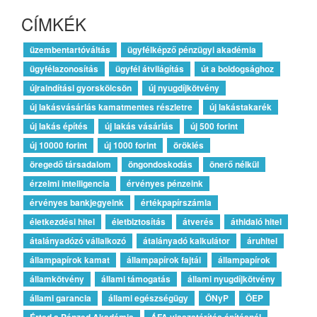
CÍMKÉK
üzembentartóváltás
ügyfélképző pénzügyi akadémia
ügyfélazonosítás
ügyfél átvilágítás
út a boldogsághoz
újraindítási gyorskölcsön
új nyugdíjkötvény
új lakásvásárlás kamatmentes részletre
új lakástakarék
új lakás építés
új lakás vásárlás
új 500 forint
új 10000 forint
új 1000 forint
öröklés
öregedő társadalom
öngondoskodás
önerő nélkül
érzelmi intelligencia
érvényes pénzeink
érvényes bankjegyeink
értékpapírszámla
életkezdési hitel
életbiztosítás
átverés
áthidaló hitel
átalányadózó vállalkozó
átalányadó kalkulátor
áruhitel
állampapírok kamat
állampapírok fajtái
állampapírok
államkötvény
állami támogatás
állami nyugdíjkötvény
állami garancia
állami egészségügy
ÖNyP
ÖEP
Érted a Pénzed Akadémia
ÁFA visszatérítés építésnél