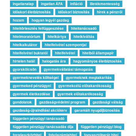
ingatlanalap
ingatlan ÁFA
infláció
illetékmentesség
időskori életbiztosítás
időskori biztosítás
hírek a pénzről
hozam
hogyan legyél gazdag
hiteltörlesztés felfüggesztése
hiteltanácsadó
hitelmoratórium
hitelkártya
hitelkiváltás
hitelkalkulátor
hitelfelvétel szempontjai
hitelfelvétel buktatói
hitelfelvétel
hitelből állampapír
hirtelen halál
halogatás ára
hagyományos életbiztosítás
gyorskölcsön
gyermekvállalási támogatás
gyermeknevelés költségei
gyermeknek megtakarítás
gyermeked pénzügyei
gyermekcélú előtakarékosság
gyermek életkezdése
gyermek előtakarékosság
gondolatok
gazdaságvédelmi program
gazdasági válság
gazdaság-újraindítási akcióterv
garantált nyugdíjbiztosítás
független pénzügyi tanácsadó
független pénzügyi tanácsadás díja
független pénzügyi blog
forgóeszközhitel
folyószámlahitel
fogyasztóbarát hitel