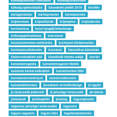
költségvetéshez kalkulátor
költségcsökkentés
költség optimalizálás
késedelmi pótlék 2019
kérdőív
kárügyintézés
kárképviselet
kárbejelentés
kriptovaluta
kriptotőzsde
kriptopénz
kriptodeviza
koronavírus
korai nyugdíj lehetősége
koltsegoptimalizalas
kolcsonok
kockázatmentes befektetés
kockázati életbiztosítás
kockázatcsökkentés
kockázat
klasszikus biztosítás
kiskereskedelmi adó
kisadózók tételes adója
karrier
kamattámogatás
kamattámogatott hitelek
kamatos kamat kalkulátor
kamatmentes hitel
kamatkedvezmények
kamatcsökkentés
kamatadómentes
jövedelem terhelhetősége
jó ügyfél
jó tanácsadó jellemzői
jó pénzügyi tanácsadó
járulékok
juttatások
jelzáloghitel
jelzalog
ingyenpénzek
ingyenes pénzügyi tanácsadás
ingyenes
ingyen napelem
ingyen hitel
ingatlanbefektetés