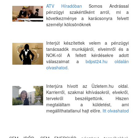
ATV Híradóban
Somos Andrással
pénzügyi szakértőként arról, mi a
következménye a karácsonyra felvett
személyi kölcsönöknek
Interjút készítettek velem a pénzügyi
tanácsadók munkájáról, elveimről és a
NOK-ról A feltett kérdésekre adott
válaszaimat a
bdpst24.hu oldalán
olvashatod.
Interjúra hívott az Üzletem.hu oldal.
Karrierről, szakmai kihívásokról, elvekről,
tervekről beszélgettünk. Hiszen
megtaláltam a küldetést, ami
megállíthatatlanul hajt előre.
Itt olvashatod