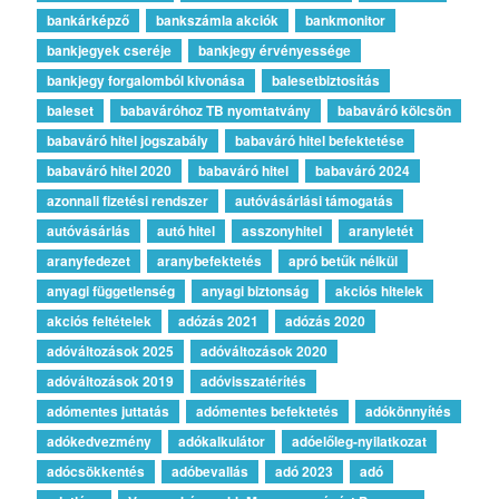
bankárképző
bankszámla akciók
bankmonitor
bankjegyek cseréje
bankjegy érvényessége
bankjegy forgalomból kivonása
balesetbiztosítás
baleset
babaváróhoz TB nyomtatvány
babaváró kölcsön
babaváró hitel jogszabály
babaváró hitel befektetése
babaváró hitel 2020
babaváró hitel
babaváró 2024
azonnali fizetési rendszer
autóvásárlási támogatás
autóvásárlás
autó hitel
asszonyhitel
aranyletét
aranyfedezet
aranybefektetés
apró betűk nélkül
anyagi függetlenség
anyagi biztonság
akciós hitelek
akciós feltételek
adózás 2021
adózás 2020
adóváltozások 2025
adóváltozások 2020
adóváltozások 2019
adóvisszatérítés
adómentes juttatás
adómentes befektetés
adókönnyítés
adókedvezmény
adókalkulátor
adóelőleg-nyilatkozat
adócsökkentés
adóbevallás
adó 2023
adó