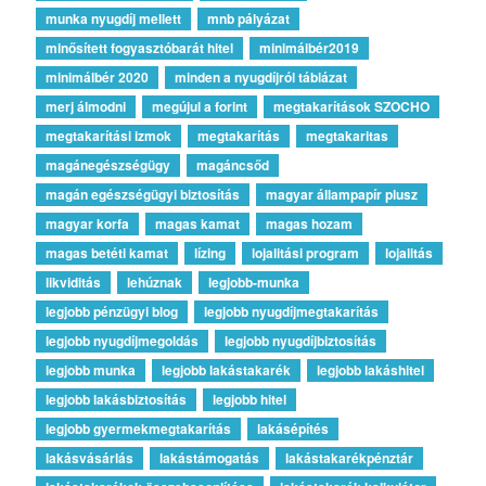
munka nyugdíj mellett
mnb pályázat
minősített fogyasztóbarát hitel
minimálbér2019
minimálbér 2020
minden a nyugdíjról táblázat
merj álmodni
megújul a forint
megtakarítások SZOCHO
megtakarítási izmok
megtakarítás
megtakaritas
magánegészségügy
magáncsőd
magán egészségügyi biztosítás
magyar állampapír plusz
magyar korfa
magas kamat
magas hozam
magas betéti kamat
lízing
lojalitási program
lojalitás
likviditás
lehúznak
legjobb-munka
legjobb pénzügyi blog
legjobb nyugdíjmegtakarítás
legjobb nyugdíjmegoldás
legjobb nyugdíjbiztosítás
legjobb munka
legjobb lakástakarék
legjobb lakáshitel
legjobb lakásbiztosítás
legjobb hitel
legjobb gyermekmegtakarítás
lakásépítés
lakásvásárlás
lakástámogatás
lakástakarékpénztár