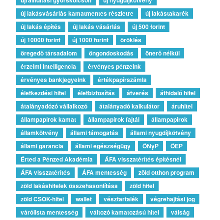
új lakásvásárlás kamatmentes részletre
új lakástakarék
új lakás építés
új lakás vásárlás
új 500 forint
új 10000 forint
új 1000 forint
öröklés
öregedő társadalom
öngondoskodás
önerő nélkül
érzelmi intelligencia
érvényes pénzeink
érvényes bankjegyeink
értékpapírszámla
életkezdési hitel
életbiztosítás
átverés
áthidaló hitel
átalányadózó vállalkozó
átalányadó kalkulátor
áruhitel
állampapírok kamat
állampapírok fajtái
állampapírok
államkötvény
állami támogatás
állami nyugdíjkötvény
állami garancia
állami egészségügy
ÖNyP
ÖEP
Érted a Pénzed Akadémia
ÁFA visszatérítés építésnél
ÁFA visszatérítés
ÁFA mentesség
zöld otthon program
zöld lakáshitelek összehasonlítása
zöld hitel
zöld CSOK-hitel
wallet
vésztartalék
végrehajtási jog
várólista mentesség
változó kamatozású hitel
válság