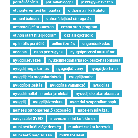
portfólióépítés
portfolioblogger
penzugyi-tervezes
otthonteremtési támogatás
otthonstart kalkulátor
otthoni baleset
otthonfelújítási támogatás
otthonfelújítási kölcsön
otthon start program
otthon start hitelprogram
osztalékportfólió
optimális portfólió
online fizetés
ongondoskodas
onecoin
okos pénzügyek
nyugdíjtervező kalkulátor
nyugdíjtervezés
nyugdíjmegtakarítások összehasonlítása
nyugdíjmegtakarítás
nyugdíjkötvény
nyugdíjkorhatár
nyugdíjcélú megtakarítások
nyugdíjbomba
nyugdíjbiztosítás
nyugdíjas vállalkozó
nyugdíjas
nyugdíj melletti munka járulékai
nyugdíj előtakarékosság
nyugdíj
nyugdijbiztositas
nyomdai szuperállampapír
nemzeti otthonteremtő közösség
napelem pályázat
nagyszülői GYED
művészet mint befektetés
munkavállalói elégedettség
munkatársakat keresek
munkaerő megtartása
munkabaleset