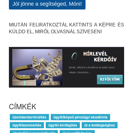
Jól jönne a segítséged, Móni!
MIUTÁN FELIRATKOZTÁL KATTINTS A KÉPRE ÉS
KÜLDD EL, MIRŐL OLVASNÁL SZÍVESEN!
CÍMKÉK
üzembentartóváltás
ügyfélképző pénzügyi akadémia
ügyfélazonosítás
ügyfél átvilágítás
út a boldogsághoz
újraindítási gyorskölcsön
új nyugdíjkötvény