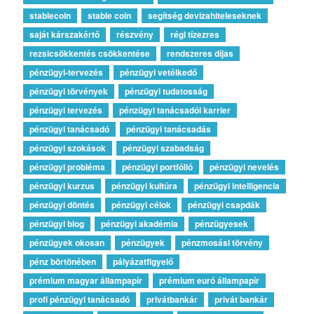
stablecoin
stable coin
segítség devizahiteleseknek
saját kárszakértő
részvény
régi tízezres
rezsicsökkentés csökkentése
rendszeres díjas
pénzügyi-tervezés
pénzügyi vetélkedő
pénzügyi törvények
pénzügyi tudatosság
pénzügyi tervezés
pénzügyi tanácsadói karrier
pénzügyi tanácsadó
pénzügyi tanácsadás
pénzügyi szokások
pénzügyi szabadság
pénzügyi probléma
pénzügyi portfólió
pénzügyi nevelés
pénzügyi kurzus
pénzügyi kultúra
pénzügyi intelligencia
pénzügyi döntés
pénzügyi célok
pénzügyi csapdák
pénzügyi blog
pénzügyi akadémia
pénzügyesek
pénzügyek okosan
pénzügyek
pénzmosási törvény
pénz börtönében
pályázatfigyelő
prémium magyar állampapír
prémium euró állampapír
profi pénzügyi tanácsadó
privátbankár
privát bankár