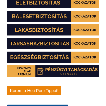
Kérem a Heti PénzTippet!