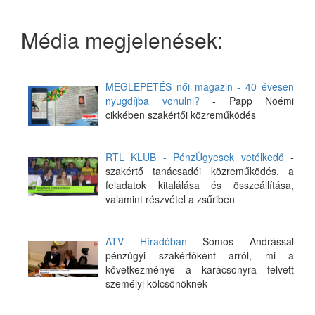
Média megjelenések:
MEGLEPETÉS női magazin - 40 évesen
nyugdíjba vonulni?
- Papp Noémi
cikkében szakértői közreműködés
RTL KLUB - PénzÜgyesek vetélkedő
-
szakértő tanácsadói közreműködés, a
feladatok kitalálása és összeállítása,
valamint részvétel a zsűriben
ATV Híradóban
Somos Andrással
pénzügyi szakértőként arról, mi a
következménye a karácsonyra felvett
személyi kölcsönöknek