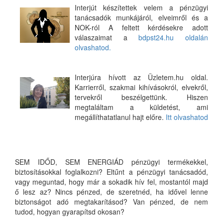
Interjút készítettek velem a pénzügyi
tanácsadók munkájáról, elveimről és a
NOK-ról A feltett kérdésekre adott
válaszaimat a
bdpst24.hu oldalán
olvashatod.
Interjúra hívott az Üzletem.hu oldal.
Karrierről, szakmai kihívásokról, elvekről,
tervekről beszélgettünk. Hiszen
megtaláltam a küldetést, ami
megállíthatatlanul hajt előre.
Itt olvashatod
SEM IDŐD, SEM ENERGIÁD pénzügyi termékekkel,
biztosításokkal foglalkozni? Eltűnt a pénzügyi tanácsadód,
vagy meguntad, hogy már a sokadik hív fel, mostantól majd
ő lesz az? Nincs pénzed, de szeretnéd, ha idővel lenne
biztonságot adó megtakarításod? Van pénzed, de nem
tudod, hogyan gyarapítsd okosan?