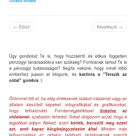
Olvass tovább
←
Előző
Következő
→
Úgy gondolod Te is, hogy hozzáértő és etikus független
pénzügyi tanácsadókra van szükség? Fontosnak tartod Te is
a pénzügyi tudatosságot? Segíts nekünk, hogy minél több
emberhez jusson el blogunk, és
kattints a "Tetszik az
oldal" gombra
:)
Örömmel tölt el, ha elég értékesnek találod írásaimat vagy az
általam készített képeket, infografikákat és grafikonokat,
hogy felhasználd. Forrásmegjelöléssel
linkelve
az
oldalamat
, szabadon teheted. Sokat dolgozom azzal, hogy a
legjobbat adjam Neked, ezért
kérlek, becsüld meg ezzel
azt, amit kapsz blogbejegyzéseim által
. Minden más
felhasználása az oldalon található tartalmaknak szerzői