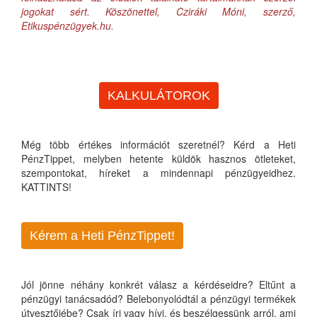
jogokat sért. Köszönettel, Cziráki Móni, szerző,
Etikuspénzügyek.hu.
KALKULÁTOROK
Még több értékes információt szeretnél? Kérd a Heti
PénzTippet, melyben hetente küldök hasznos ötleteket,
szempontokat, híreket a mindennapi pénzügyeidhez.
KATTINTS!
Kérem a Heti PénzTippet!
Jól jönne néhány konkrét válasz a kérdéseidre? Eltűnt a
pénzügyi tanácsadód? Belebonyolódtál a pénzügyi termékek
útvesztőjébe? Csak írj vagy hívj, és beszélgessünk arról, ami