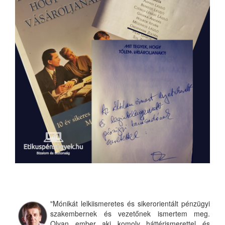
"Mónikát lelkiismeretes és sikerorientált pénzügyi
szakembernek és vezetőnek ismertem meg.
Olyan ember aki komoly háttérismerettel és