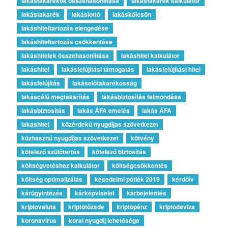
lakástakarékok összehasonlítása
lakástakarék kalkulátor
lakástakarék
lakáslottó
lakáskölcsön
lakáshiteltartozás elengedése
lakáshiteltartozás csökkentése
lakáshitelek összehasonlítása
lakáshitel kalkulátor
lakáshitel
lakásfelújítási támogatás
lakásfelújítási hitel
lakásfelújítás
lakáselőtakarékosság
lakáscélú megtakarítás
lakásbiztosítás felmondása
lakásbiztosítás
lakás ÁFA emelés
lakás ÁFA
lakashitel
közérdekű nyugdíjas szövetkezet
közhasznú nyugdíjas szövetkezet
kötvény
kötelező szülőtartás
kötelező biztosítás
költségvetéshez kalkulátor
költségcsökkentés
költség optimalizálás
késedelmi pótlék 2019
kérdőív
kárügyintézés
kárképviselet
kárbejelentés
kriptovaluta
kriptotőzsde
kriptopénz
kriptodeviza
koronavírus
korai nyugdíj lehetősége