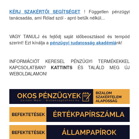
KÉRJ SZAKÉRTŐI SEGÍTSÉGET
! Független pénzügyi
tanácsadás, ami Rólad szól - apró betűk nélkül...
VAGY TANULJ és fejlődj saját időbeosztásod és tempód
szerint! Ezt kínálja a
pénzügyi tudatosság akadémiá
nk!
INFORMÁCIÓT KERESEL PÉNZÜGYI TERMÉKEKKEL
KAPCSOLATBAN?
KATTINTS
ÉS TALÁLD MEG ÚJ
WEBOLDALAMON!