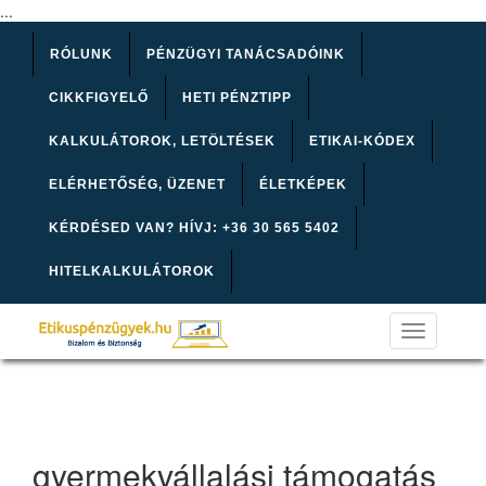
...
RÓLUNK
PÉNZÜGYI TANÁCSADÓINK
CIKKFIGYELŐ
HETI PÉNZTIPP
KALKULÁTOROK, LETÖLTÉSEK
ETIKAI-KÓDEX
ELÉRHETŐSÉG, ÜZENET
ÉLETKÉPEK
KÉRDÉSED VAN? HÍVJ: +36 30 565 5402
HITELKALKULÁTOROK
Toggle
navigation
gyermekvállalási támogatás