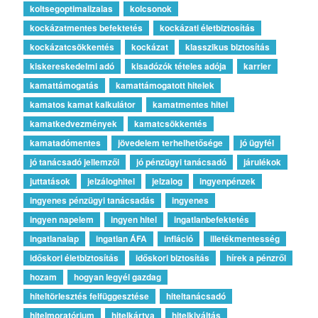
koltsegoptimalizalas
kolcsonok
kockázatmentes befektetés
kockázati életbiztosítás
kockázatcsökkentés
kockázat
klasszikus biztosítás
kiskereskedelmi adó
kisadózók tételes adója
karrier
kamattámogatás
kamattámogatott hitelek
kamatos kamat kalkulátor
kamatmentes hitel
kamatkedvezmények
kamatcsökkentés
kamatadómentes
jövedelem terhelhetősége
jó ügyfél
jó tanácsadó jellemzői
jó pénzügyi tanácsadó
járulékok
juttatások
jelzáloghitel
jelzalog
ingyenpénzek
ingyenes pénzügyi tanácsadás
ingyenes
ingyen napelem
ingyen hitel
ingatlanbefektetés
ingatlanalap
ingatlan ÁFA
infláció
illetékmentesség
időskori életbiztosítás
időskori biztosítás
hírek a pénzről
hozam
hogyan legyél gazdag
hiteltörlesztés felfüggesztése
hiteltanácsadó
hitelmoratórium
hitelkártya
hitelkiváltás