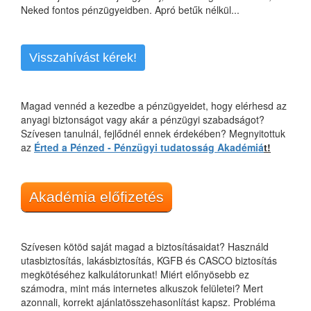
Neked fontos pénzügyeidben. Apró betűk nélkül...
Visszahívást kérek!
Magad vennéd a kezedbe a pénzügyeidet, hogy elérhesd az
anyagi biztonságot vagy akár a pénzügyi szabadságot?
Szívesen tanulnál, fejlődnél ennek érdekében? Megnyitottuk
az
Érted a Pénzed - Pénzügyi tudatosság Akadémiá
t!
Akadémia előfizetés
Szívesen kötöd saját magad a biztosításaidat? Használd
utasbiztosítás, lakásbiztosítás, KGFB és CASCO biztosítás
megkötéséhez kalkulátorunkat! Miért előnyösebb ez
számodra, mint más internetes alkuszok felületei? Mert
azonnali, korrekt ajánlatösszehasonlítást kapsz. Probléma