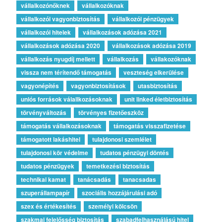
vállalkozónőknek
vállalkozóknak
vállalkozói vagyonbiztosítás
vállalkozói pénzügyek
vállalkozói hitelek
vállalkozások adózása 2021
vállalkozások adózása 2020
vállalkozások adózása 2019
vállalkozás nyugdíj mellett
vállalkozás
vállakozóknak
vissza nem térítendő támogatás
veszteség elkerülése
vagyonépítés
vagyonbiztosítások
utasbiztosítás
uniós források válallkozásoknak
unit linked életbiztosítás
törvényváltozás
törvényes fizetőeszköz
támogatás vállalkozásoknak
támogatás visszafizetése
támogatott lakáshitel
tulajdonosi szemlélet
tulajdonosi kör védelme
tudatos pénzügyi döntés
tudatos pénzügyek
temetkezési biztosítás
technikai kamat
tanácsadás
tanacsadas
szuperállampapír
szociális hozzájárulási adó
szex és értékesítés
személyi kölcsön
szakmai felelősség biztosítás
szabadfelhasználású hitel