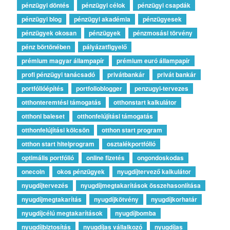
pénzügyi döntés
pénzügyi célok
pénzügyi csapdák
pénzügyi blog
pénzügyi akadémia
pénzügyesek
pénzügyek okosan
pénzügyek
pénzmosási törvény
pénz börtönében
pályázatfigyelő
prémium magyar állampapír
prémium euró állampapír
profi pénzügyi tanácsadó
privátbankár
privát bankár
portfólióépítés
portfolioblogger
penzugyi-tervezes
otthonteremtési támogatás
otthonstart kalkulátor
otthoni baleset
otthonfelújítási támogatás
otthonfelújítási kölcsön
otthon start program
otthon start hitelprogram
osztalékportfólió
optimális portfólió
online fizetés
ongondoskodas
onecoin
okos pénzügyek
nyugdíjtervező kalkulátor
nyugdíjtervezés
nyugdíjmegtakarítások összehasonlítása
nyugdíjmegtakarítás
nyugdíjkötvény
nyugdíjkorhatár
nyugdíjcélú megtakarítások
nyugdíjbomba
nyugdíjbiztosítás
nyugdíjas vállalkozó
nyugdíjas