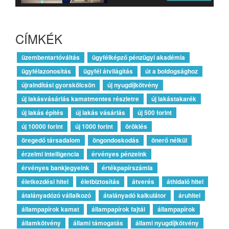
CÍMKÉK
üzembentartóváltás
ügyfélképző pénzügyi akadémia
ügyfélazonosítás
ügyfél átvilágítás
út a boldogsághoz
újraindítási gyorskölcsön
új nyugdíjkötvény
új lakásvásárlás kamatmentes részletre
új lakástakarék
új lakás építés
új lakás vásárlás
új 500 forint
új 10000 forint
új 1000 forint
öröklés
öregedő társadalom
öngondoskodás
önerő nélkül
érzelmi intelligencia
érvényes pénzeink
érvényes bankjegyeink
értékpapírszámla
életkezdési hitel
életbiztosítás
átverés
áthidaló hitel
átalányadózó vállalkozó
átalányadó kalkulátor
áruhitel
állampapírok kamat
állampapírok fajtái
állampapírok
államkötvény
állami támogatás
állami nyugdíjkötvény