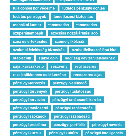
tulajdonosi kör védelme
tudatos pénzügyi döntés
tudatos pénzügyek
temetkezési biztosítás
technikai kamat
tanácsadás
tanacsadas
szuperállampapír
szociális hozzájárulási adó
szex és értékesítés
személyi kölcsön
szakmai felelősség biztosítás
szabadfelhasználású hitel
stablecoin
stable coin
segítség devizahiteleseknek
saját kárszakértő
részvény
régi tízezres
rezsicsökkentés csökkentése
rendszeres díjas
pénzügyi-tervezés
pénzügyi vetélkedő
pénzügyi törvények
pénzügyi tudatosság
pénzügyi tervezés
pénzügyi tanácsadói karrier
pénzügyi tanácsadó
pénzügyi tanácsadás
pénzügyi szokások
pénzügyi szabadság
pénzügyi probléma
pénzügyi portfólió
pénzügyi nevelés
pénzügyi kurzus
pénzügyi kultúra
pénzügyi intelligencia