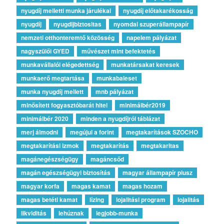
nyugdíj melletti munka járulékai
nyugdíj előtakarékosság
nyugdíj
nyugdijbiztositas
nyomdai szuperállampapír
nemzeti otthonteremtő közösség
napelem pályázat
nagyszülői GYED
művészet mint befektetés
munkavállalói elégedettség
munkatársakat keresek
munkaerő megtartása
munkabaleset
munka nyugdíj mellett
mnb pályázat
minősített fogyasztóbarát hitel
minimálbér2019
minimálbér 2020
minden a nyugdíjról táblázat
merj álmodni
megújul a forint
megtakarítások SZOCHO
megtakarítási izmok
megtakarítás
megtakaritas
magánegészségügy
magáncsőd
magán egészségügyi biztosítás
magyar állampapír plusz
magyar korfa
magas kamat
magas hozam
magas betéti kamat
lízing
lojalitási program
lojalitás
likviditás
lehúznak
legjobb-munka