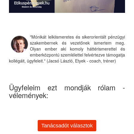
"Mónikát lelkiismeretes és sikerorientált pénzügyi
szakembernek és vezetőnek ismertem meg.
Olyan ember aki komoly háttérismerettel és
emberközpontú szemlélettel felvértezve támogatja
kollégáit, ügyfeleit." (Jacsó László, Etyek - coach, tréner)
Ügyfeleim ezt mondják rólam -
vélemények:
Tanácsadót választok