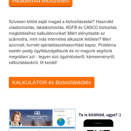
Akadémia előfizetés
Szívesen kötöd saját magad a biztosításaidat? Használd
utasbiztosítás, lakásbiztosítás, KGFB és CASCO biztosítás
megkötéséhez kalkulátorunkat! Miért előnyösebb ez
számodra, mint más internetes alkuszok felületei? Mert
azonnali, korrekt ajánlatösszehasonlítást kapsz. Probléma
esetén pedig ügyfélszolgáltaunk és mi magunk segítünk
megoldani azt - legyen szó ügyintézésről, káreseményről,
változtatásokról. Itt kezdd!:
KALKULÁTOR és Biztosításkötés