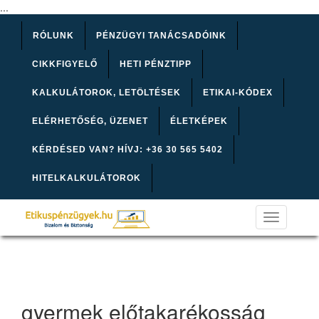
...
RÓLUNK
PÉNZÜGYI TANÁCSADÓINK
CIKKFIGYELŐ
HETI PÉNZTIPP
KALKULÁTOROK, LETÖLTÉSEK
ETIKAI-KÓDEX
ELÉRHETŐSÉG, ÜZENET
ÉLETKÉPEK
KÉRDÉSED VAN? HÍVJ: +36 30 565 5402
HITELKALKULÁTOROK
Toggle
navigation
gyermek előtakarékosság