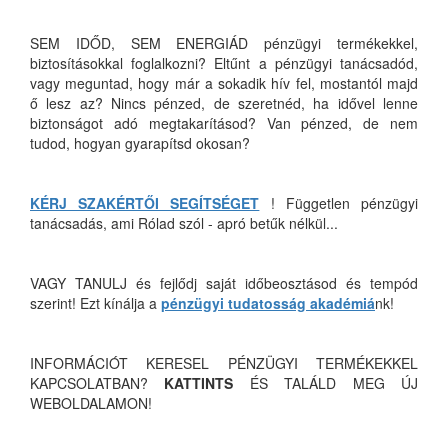
SEM IDŐD, SEM ENERGIÁD pénzügyi termékekkel,
biztosításokkal foglalkozni? Eltűnt a pénzügyi tanácsadód,
vagy meguntad, hogy már a sokadik hív fel, mostantól majd
ő lesz az? Nincs pénzed, de szeretnéd, ha idővel lenne
biztonságot adó megtakarításod? Van pénzed, de nem
tudod, hogyan gyarapítsd okosan?
KÉRJ SZAKÉRTŐI SEGÍTSÉGET
! Független pénzügyi
tanácsadás, ami Rólad szól - apró betűk nélkül...
VAGY TANULJ és fejlődj saját időbeosztásod és tempód
szerint! Ezt kínálja a
pénzügyi tudatosság akadémiá
nk!
INFORMÁCIÓT KERESEL PÉNZÜGYI TERMÉKEKKEL
KAPCSOLATBAN?
KATTINTS
ÉS TALÁLD MEG ÚJ
WEBOLDALAMON!