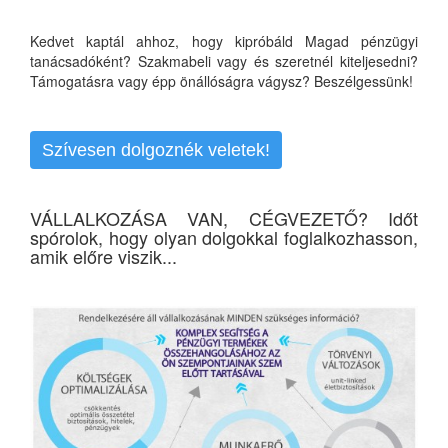
Kedvet kaptál ahhoz, hogy kipróbáld Magad pénzügyi
tanácsadóként? Szakmabeli vagy és szeretnél kiteljesedni?
Támogatásra vagy épp önállóságra vágysz? Beszélgessünk!
Szívesen dolgoznék veletek!
VÁLLALKOZÁSA VAN, CÉGVEZETŐ? Időt
spórolok, hogy olyan dolgokkal foglalkozhasson,
amik előre viszik...