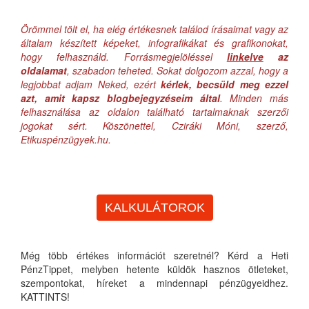
Örömmel tölt el, ha elég értékesnek találod írásaimat vagy az
általam készített képeket, infografikákat és grafikonokat,
hogy felhasználd. Forrásmegjelöléssel
linkelve
az
oldalamat
, szabadon teheted. Sokat dolgozom azzal, hogy a
legjobbat adjam Neked, ezért
kérlek, becsüld meg ezzel
azt, amit kapsz blogbejegyzéseim által
. Minden más
felhasználása az oldalon található tartalmaknak szerzői
jogokat sért. Köszönettel, Cziráki Móni, szerző,
Etikuspénzügyek.hu.
KALKULÁTOROK
Még több értékes információt szeretnél? Kérd a Heti
PénzTippet, melyben hetente küldök hasznos ötleteket,
szempontokat, híreket a mindennapi pénzügyeidhez.
KATTINTS!