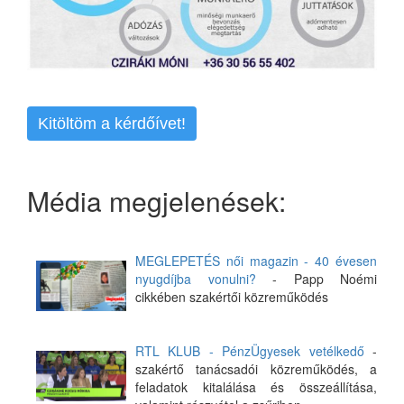
Kitöltöm a kérdőívet!
Média megjelenések:
MEGLEPETÉS női magazin - 40 évesen
nyugdíjba vonulni?
- Papp Noémi
cikkében szakértői közreműködés
RTL KLUB - PénzÜgyesek vetélkedő
-
szakértő tanácsadói közreműködés, a
feladatok kitalálása és összeállítása,