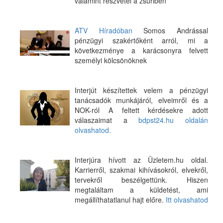
valamint részvétel a zsűriben
ATV Híradóban
Somos Andrással
pénzügyi szakértőként arról, mi a
következménye a karácsonyra felvett
személyi kölcsönöknek
Interjút készítettek velem a pénzügyi
tanácsadók munkájáról, elveimről és a
NOK-ról A feltett kérdésekre adott
válaszaimat a
bdpst24.hu oldalán
olvashatod.
Interjúra hívott az Üzletem.hu oldal.
Karrierről, szakmai kihívásokról, elvekről,
tervekről beszélgettünk. Hiszen
megtaláltam a küldetést, ami
megállíthatatlanul hajt előre.
Itt olvashatod