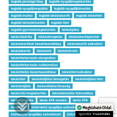
legjobb pénzügyi blog
legjobb nyugdíjmegtakarítás
legjobb nyugdíjmegoldás
legjobb nyugdíjbiztosítás
legjobb munka
legjobb lakástakarék
legjobb lakáshitel
legjobb lakásbiztosítás
legjobb hitel
legjobb gyermekmegtakarítás
lakásépítés
lakásvásárlás
lakástámogatás
lakástakarékpénztár
lakástakarékok összehasonlítása
lakástakarék kalkulátor
lakástakarék
lakáslottó
lakáskölcsön
lakáshiteltartozás elengedése
lakáshiteltartozás csökkentése
lakáshitelek összehasonlítása
lakáshitel kalkulátor
lakáshitel
lakásfelújítási támogatás
lakásfelújítási hitel
lakásfelújítás
lakáselőtakarékosság
lakáscélú megtakarítás
lakásbiztosítás felmondása
lakásbiztosítás
lakás ÁFA emelés
lakás ÁFA
lakashitel
közérdekű nyugdíjas szövetkezet
Megbízható Oldal
közhasznú nyugdíjas szövetkezet
kötvény
Igazolta:
Trustindex