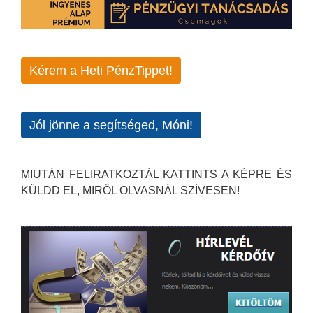
Kérem a Heti PénzTippet!
Jól jönne a segítséged, Móni!
MIUTÁN FELIRATKOZTÁL KATTINTS A KÉPRE ÉS
KÜLDD EL, MIRŐL OLVASNÁL SZÍVESEN!