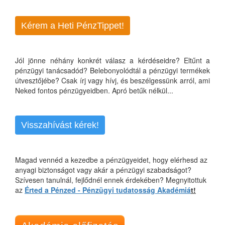
Kérem a Heti PénzTippet!
Jól jönne néhány konkrét válasz a kérdéseidre? Eltűnt a
pénzügyi tanácsadód? Belebonyolódtál a pénzügyi termékek
útvesztőjébe? Csak írj vagy hívj, és beszélgessünk arról, ami
Neked fontos pénzügyeidben. Apró betűk nélkül...
Visszahívást kérek!
Magad vennéd a kezedbe a pénzügyeidet, hogy elérhesd az
anyagi biztonságot vagy akár a pénzügyi szabadságot?
Szívesen tanulnál, fejlődnél ennek érdekében? Megnyitottuk
az
Érted a Pénzed - Pénzügyi tudatosság Akadémiá
t!