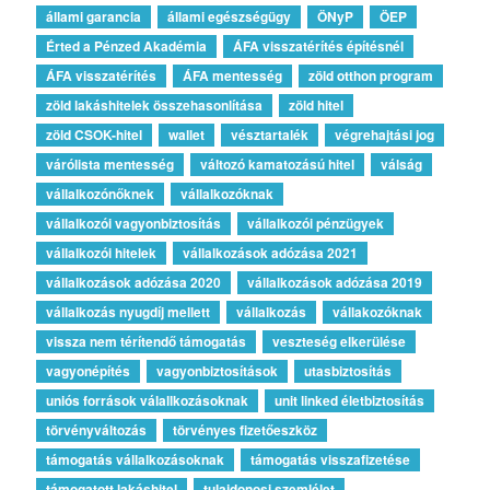
állami garancia
állami egészségügy
ÖNyP
ÖEP
Érted a Pénzed Akadémia
ÁFA visszatérítés építésnél
ÁFA visszatérítés
ÁFA mentesség
zöld otthon program
zöld lakáshitelek összehasonlítása
zöld hitel
zöld CSOK-hitel
wallet
vésztartalék
végrehajtási jog
várólista mentesség
változó kamatozású hitel
válság
vállalkozónőknek
vállalkozóknak
vállalkozói vagyonbiztosítás
vállalkozói pénzügyek
vállalkozói hitelek
vállalkozások adózása 2021
vállalkozások adózása 2020
vállalkozások adózása 2019
vállalkozás nyugdíj mellett
vállalkozás
vállakozóknak
vissza nem térítendő támogatás
veszteség elkerülése
vagyonépítés
vagyonbiztosítások
utasbiztosítás
uniós források válallkozásoknak
unit linked életbiztosítás
törvényváltozás
törvényes fizetőeszköz
támogatás vállalkozásoknak
támogatás visszafizetése
támogatott lakáshitel
tulajdonosi szemlélet