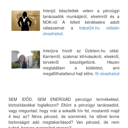
Interjút készítettek velem a pénzügyi
tanácsadók munkájáról, elveimről és a
NOK-ról A feltett kérdésekre adott
válaszaimat a
bdpst24.hu oldalán
olvashatod.
Interjúra hívott az Üzletem.hu oldal.
Karrierről, szakmai kihívásokról, elvekről,
tervekről beszélgettünk. Hiszen
megtaláltam a küldetést, ami
megállíthatatlanul hajt előre.
Itt olvashatod
SEM IDŐD, SEM ENERGIÁD pénzügyi termékekkel,
biztosításokkal foglalkozni? Eltűnt a pénzügyi tanácsadód,
vagy meguntad, hogy már a sokadik hív fel, mostantól majd
ő lesz az? Nincs pénzed, de szeretnéd, ha idővel lenne
biztonságot adó megtakarításod? Van pénzed, de nem
tudod, hogyan gyarapítsd okosan?