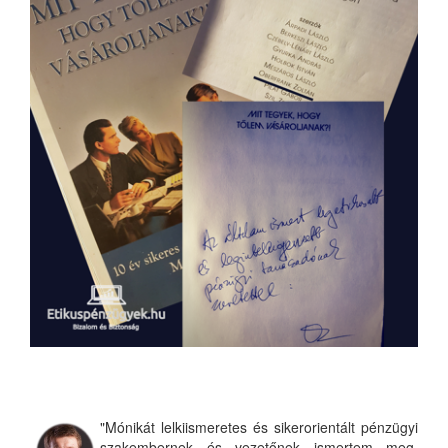
"Mónikát lelkiismeretes és sikerorientált pénzügyi
szakembernek és vezetőnek ismertem meg.