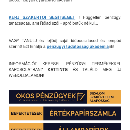
KÉRJ SZAKÉRTŐI SEGÍTSÉGET
! Független pénzügyi
tanácsadás, ami Rólad szól - apró betűk nélkül...
VAGY TANULJ és fejlődj saját időbeosztásod és tempód
szerint! Ezt kínálja a
pénzügyi tudatosság akadémiá
nk!
INFORMÁCIÓT KERESEL PÉNZÜGYI TERMÉKEKKEL
KAPCSOLATBAN?
KATTINTS
ÉS TALÁLD MEG ÚJ
WEBOLDALAMON!