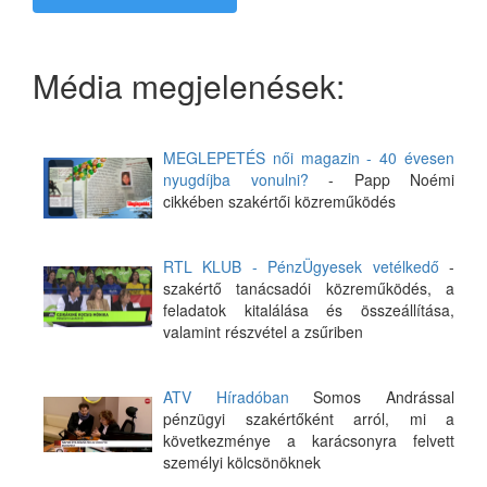
Média megjelenések:
MEGLEPETÉS női magazin - 40 évesen
nyugdíjba vonulni?
- Papp Noémi
cikkében szakértői közreműködés
RTL KLUB - PénzÜgyesek vetélkedő
-
szakértő tanácsadói közreműködés, a
feladatok kitalálása és összeállítása,
valamint részvétel a zsűriben
ATV Híradóban
Somos Andrással
pénzügyi szakértőként arról, mi a
következménye a karácsonyra felvett
személyi kölcsönöknek