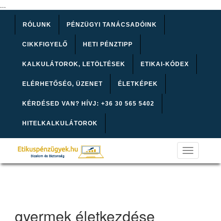
...
RÓLUNK
PÉNZÜGYI TANÁCSADÓINK
CIKKFIGYELŐ
HETI PÉNZTIPP
KALKULÁTOROK, LETÖLTÉSEK
ETIKAI-KÓDEX
ELÉRHETŐSÉG, ÜZENET
ÉLETKÉPEK
KÉRDÉSED VAN? HÍVJ: +36 30 565 5402
HITELKALKULÁTOROK
Toggle
navigation
gyermek életkezdése