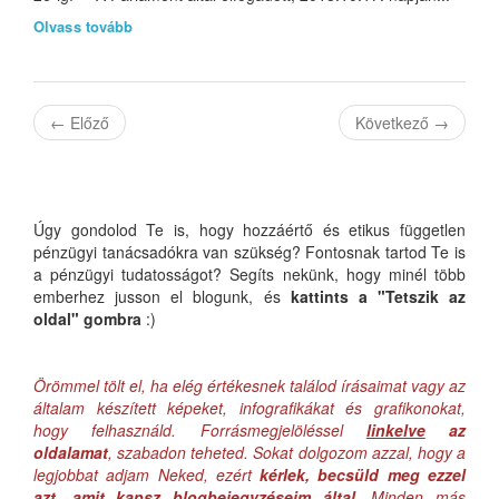
Olvass tovább
←
Előző
Következő
→
Úgy gondolod Te is, hogy hozzáértő és etikus független
pénzügyi tanácsadókra van szükség? Fontosnak tartod Te is
a pénzügyi tudatosságot? Segíts nekünk, hogy minél több
emberhez jusson el blogunk, és
kattints a "Tetszik az
oldal" gombra
:)
Örömmel tölt el, ha elég értékesnek találod írásaimat vagy az
általam készített képeket, infografikákat és grafikonokat,
hogy felhasználd. Forrásmegjelöléssel
linkelve
az
oldalamat
, szabadon teheted. Sokat dolgozom azzal, hogy a
legjobbat adjam Neked, ezért
kérlek, becsüld meg ezzel
azt, amit kapsz blogbejegyzéseim által
. Minden más