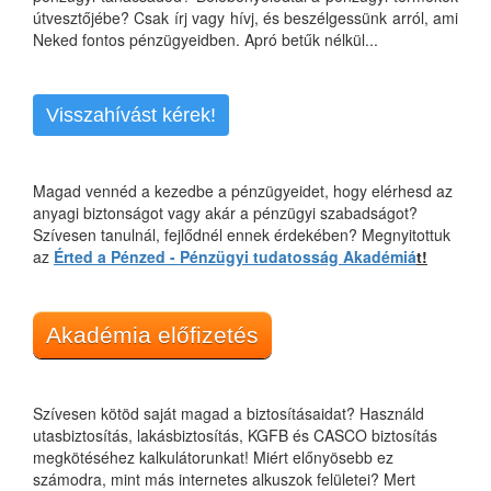
útvesztőjébe? Csak írj vagy hívj, és beszélgessünk arról, ami
Neked fontos pénzügyeidben. Apró betűk nélkül...
Visszahívást kérek!
Magad vennéd a kezedbe a pénzügyeidet, hogy elérhesd az
anyagi biztonságot vagy akár a pénzügyi szabadságot?
Szívesen tanulnál, fejlődnél ennek érdekében? Megnyitottuk
az
Érted a Pénzed - Pénzügyi tudatosság Akadémiá
t!
Akadémia előfizetés
Szívesen kötöd saját magad a biztosításaidat? Használd
utasbiztosítás, lakásbiztosítás, KGFB és CASCO biztosítás
megkötéséhez kalkulátorunkat! Miért előnyösebb ez
számodra, mint más internetes alkuszok felületei? Mert