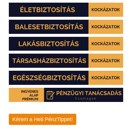
Kérem a Heti PénzTippet!