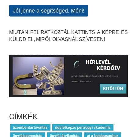
Jól jönne a segítséged, Móni!
MIUTÁN FELIRATKOZTÁL KATTINTS A KÉPRE ÉS
KÜLDD EL, MIRŐL OLVASNÁL SZÍVESEN!
CÍMKÉK
üzembentartóváltás
ügyfélképző pénzügyi akadémia
ügyfélazonosítás
ügyfél átvilágítás
út a boldogsághoz