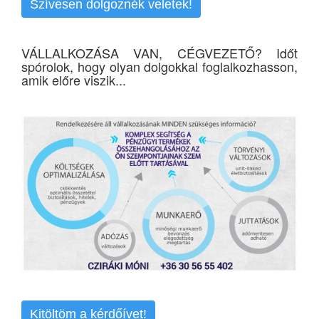
Szívesen dolgoznék veletek!
VÁLLALKOZÁSA VAN, CÉGVEZETŐ? Időt
spórolok, hogy olyan dolgokkal foglalkozhasson,
amik előre viszik...
Kitöltöm a kérdőívet!