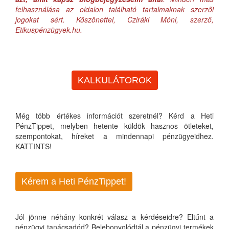
felhasználása az oldalon található tartalmaknak szerzői
jogokat sért. Köszönettel, Cziráki Móni, szerző,
Etikuspénzügyek.hu.
KALKULÁTOROK
Még több értékes információt szeretnél? Kérd a Heti
PénzTippet, melyben hetente küldök hasznos ötleteket,
szempontokat, híreket a mindennapi pénzügyeidhez.
KATTINTS!
Kérem a Heti PénzTippet!
Jól jönne néhány konkrét válasz a kérdéseidre? Eltűnt a
pénzügyi tanácsadód? Belebonyolódtál a pénzügyi termékek