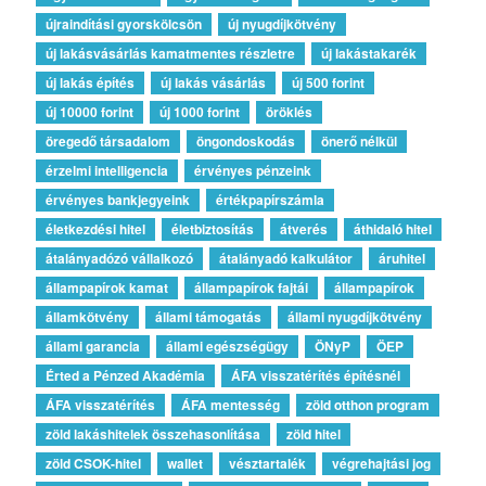
újraindítási gyorskölcsön
új nyugdíjkötvény
új lakásvásárlás kamatmentes részletre
új lakástakarék
új lakás építés
új lakás vásárlás
új 500 forint
új 10000 forint
új 1000 forint
öröklés
öregedő társadalom
öngondoskodás
önerő nélkül
érzelmi intelligencia
érvényes pénzeink
érvényes bankjegyeink
értékpapírszámla
életkezdési hitel
életbiztosítás
átverés
áthidaló hitel
átalányadózó vállalkozó
átalányadó kalkulátor
áruhitel
állampapírok kamat
állampapírok fajtái
állampapírok
államkötvény
állami támogatás
állami nyugdíjkötvény
állami garancia
állami egészségügy
ÖNyP
ÖEP
Érted a Pénzed Akadémia
ÁFA visszatérítés építésnél
ÁFA visszatérítés
ÁFA mentesség
zöld otthon program
zöld lakáshitelek összehasonlítása
zöld hitel
zöld CSOK-hitel
wallet
vésztartalék
végrehajtási jog