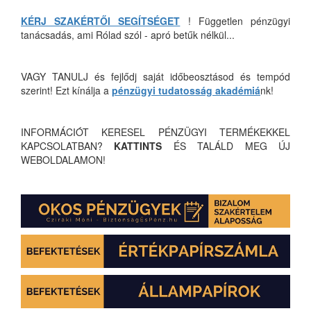
KÉRJ SZAKÉRTŐI SEGÍTSÉGET
! Független pénzügyi
tanácsadás, ami Rólad szól - apró betűk nélkül...
VAGY TANULJ és fejlődj saját időbeosztásod és tempód
szerint! Ezt kínálja a
pénzügyi tudatosság akadémiá
nk!
INFORMÁCIÓT KERESEL PÉNZÜGYI TERMÉKEKKEL
KAPCSOLATBAN?
KATTINTS
ÉS TALÁLD MEG ÚJ
WEBOLDALAMON!