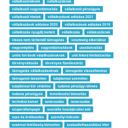
vállalkozónőknek
vállalkozóknak
vállalkozói vagyonbiztosítás
vállalkozói pénzügyek
vállalkozói hitelek
vállalkozások adózása 2021
vállalkozások adózása 2020
vállalkozások adózása 2019
vállalkozás nyugdíj mellett
vállalkozás
vállakozóknak
vissza nem térítendő támogatás
veszteség elkerülése
vagyonépítés
vagyonbiztosítások
utasbiztosítás
uniós források válallkozásoknak
unit linked életbiztosítás
törvényváltozás
törvényes fizetőeszköz
támogatás vállalkozásoknak
támogatás visszafizetése
támogatott lakáshitel
tulajdonosi szemlélet
tulajdonosi kör védelme
tudatos pénzügyi döntés
tudatos pénzügyek
temetkezési biztosítás
technikai kamat
tanácsadás
tanacsadas
szuperállampapír
szociális hozzájárulási adó
szex és értékesítés
személyi kölcsön
szakmai felelősség biztosítás
szabadfelhasználású hitel