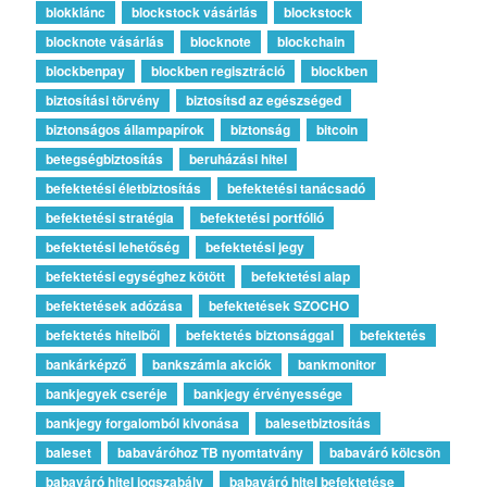
blokklánc
blockstock vásárlás
blockstock
blocknote vásárlás
blocknote
blockchain
blockbenpay
blockben regisztráció
blockben
biztosítási törvény
biztosítsd az egészséged
biztonságos állampapírok
biztonság
bitcoin
betegségbiztosítás
beruházási hitel
befektetési életbiztosítás
befektetési tanácsadó
befektetési stratégia
befektetési portfólió
befektetési lehetőség
befektetési jegy
befektetési egységhez kötött
befektetési alap
befektetések adózása
befektetések SZOCHO
befektetés hitelből
befektetés biztonsággal
befektetés
bankárképző
bankszámla akciók
bankmonitor
bankjegyek cseréje
bankjegy érvényessége
bankjegy forgalomból kivonása
balesetbiztosítás
baleset
babaváróhoz TB nyomtatvány
babaváró kölcsön
babaváró hitel jogszabály
babaváró hitel befektetése