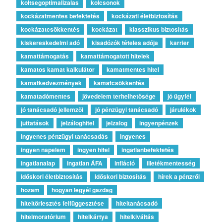
koltsegoptimalizalas
kolcsonok
kockázatmentes befektetés
kockázati életbiztosítás
kockázatcsökkentés
kockázat
klasszikus biztosítás
kiskereskedelmi adó
kisadózók tételes adója
karrier
kamattámogatás
kamattámogatott hitelek
kamatos kamat kalkulátor
kamatmentes hitel
kamatkedvezmények
kamatcsökkentés
kamatadómentes
jövedelem terhelhetősége
jó ügyfél
jó tanácsadó jellemzői
jó pénzügyi tanácsadó
járulékok
juttatások
jelzáloghitel
jelzalog
ingyenpénzek
ingyenes pénzügyi tanácsadás
ingyenes
ingyen napelem
ingyen hitel
ingatlanbefektetés
ingatlanalap
ingatlan ÁFA
infláció
illetékmentesség
időskori életbiztosítás
időskori biztosítás
hírek a pénzről
hozam
hogyan legyél gazdag
hiteltörlesztés felfüggesztése
hiteltanácsadó
hitelmoratórium
hitelkártya
hitelkiváltás