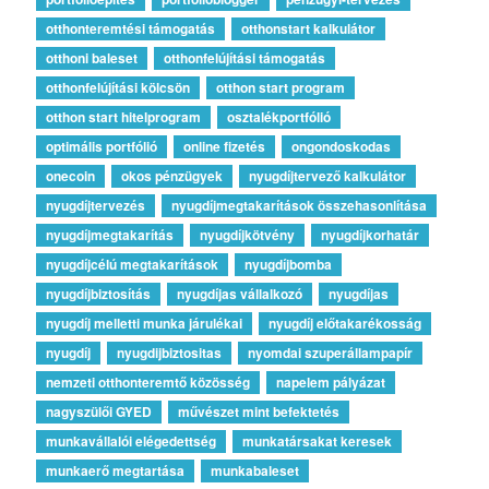
otthonteremtési támogatás
otthonstart kalkulátor
otthoni baleset
otthonfelújítási támogatás
otthonfelújítási kölcsön
otthon start program
otthon start hitelprogram
osztalékportfólió
optimális portfólió
online fizetés
ongondoskodas
onecoin
okos pénzügyek
nyugdíjtervező kalkulátor
nyugdíjtervezés
nyugdíjmegtakarítások összehasonlítása
nyugdíjmegtakarítás
nyugdíjkötvény
nyugdíjkorhatár
nyugdíjcélú megtakarítások
nyugdíjbomba
nyugdíjbiztosítás
nyugdíjas vállalkozó
nyugdíjas
nyugdíj melletti munka járulékai
nyugdíj előtakarékosság
nyugdíj
nyugdijbiztositas
nyomdai szuperállampapír
nemzeti otthonteremtő közösség
napelem pályázat
nagyszülői GYED
művészet mint befektetés
munkavállalói elégedettség
munkatársakat keresek
munkaerő megtartása
munkabaleset