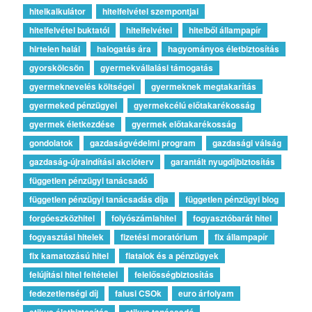
hitelkalkulátor
hitelfelvétel szempontjai
hitelfelvétel buktatói
hitelfelvétel
hitelből állampapír
hirtelen halál
halogatás ára
hagyományos életbiztosítás
gyorskölcsön
gyermekvállalási támogatás
gyermeknevelés költségei
gyermeknek megtakarítás
gyermeked pénzügyei
gyermekcélú előtakarékosság
gyermek életkezdése
gyermek előtakarékosság
gondolatok
gazdaságvédelmi program
gazdasági válság
gazdaság-újraindítási akcióterv
garantált nyugdíjbiztosítás
független pénzügyi tanácsadó
független pénzügyi tanácsadás díja
független pénzügyi blog
forgóeszközhitel
folyószámlahitel
fogyasztóbarát hitel
fogyasztási hitelek
fizetési moratórium
fix állampapír
fix kamatozású hitel
fiatalok és a pénzügyek
felújítási hitel feltételei
felelősségbiztosítás
fedezetlenségi díj
falusi CSOk
euro árfolyam
etikus életbiztosítás
etikus tanácsadó