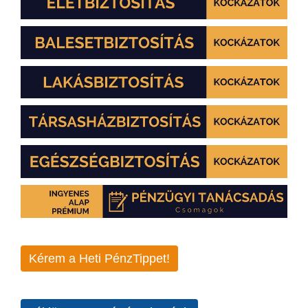
Kérem a Heti PénzTippet!