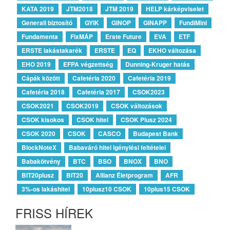
KATA 2019
JTM2018
JTM 2019
HELP kárképviselet
Generali biztosító
GYIK
GINOP
GINAPP
FundiMini
Fundamenta
FixMÁP
Erste Future
EVA
ETF
ERSTE lakástakarék
ERSTE
EQ
EKHO változása
EHO 2019
EFPA végzettség
Dunning-Kruger hatás
Cápák között
Cafetéria 2020
Cafetéria 2019
Cafetéria 2018
Cafetéria 2017
CSOK2023
CSOK2021
CSOK2019
CSOK változások
CSOK kisokos
CSOK hitel
CSOK Plusz 2024
CSOK 2020
CSOK
CASCO
Budapest Bank
BlockNoteX
Babaváró hitel igénylési feltételei
Babakötvény
BTC
BSO
BNOX
BNO
BIT20plusz
BIT20
Allianz Életprogram
AFR
3%-os lakáshitel
10plusz10 CSOK
10plus15 CSOK
FRISS HÍREK