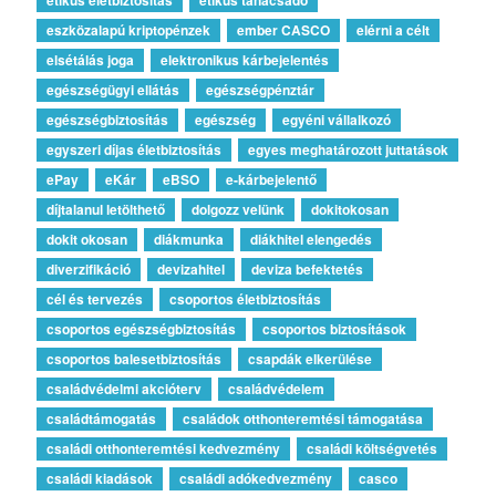
eszközalapú kriptopénzek
ember CASCO
elérni a célt
elsétálás joga
elektronikus kárbejelentés
egészségügyi ellátás
egészségpénztár
egészségbiztosítás
egészség
egyéni vállalkozó
egyszeri díjas életbiztosítás
egyes meghatározott juttatások
ePay
eKár
eBSO
e-kárbejelentő
díjtalanul letölthető
dolgozz velünk
dokitokosan
dokit okosan
diákmunka
diákhitel elengedés
diverzifikáció
devizahitel
deviza befektetés
cél és tervezés
csoportos életbiztosítás
csoportos egészségbiztosítás
csoportos biztosítások
csoportos balesetbiztosítás
csapdák elkerülése
családvédelmi akcióterv
családvédelem
családtámogatás
családok otthonteremtési támogatása
családi otthonteremtési kedvezmény
családi költségvetés
családi kiadások
családi adókedvezmény
casco