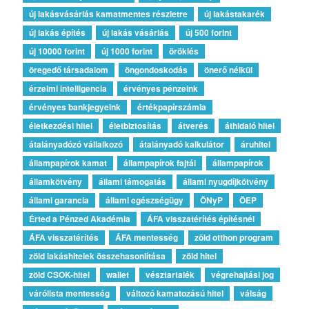
új lakásvásárlás kamatmentes részletre
új lakástakarék
új lakás építés
új lakás vásárlás
új 500 forint
új 10000 forint
új 1000 forint
öröklés
öregedő társadalom
öngondoskodás
önerő nélkül
érzelmi intelligencia
érvényes pénzeink
érvényes bankjegyeink
értékpapírszámla
életkezdési hitel
életbiztosítás
átverés
áthidaló hitel
átalányadózó vállalkozó
átalányadó kalkulátor
áruhitel
állampapírok kamat
állampapírok fajtái
állampapírok
államkötvény
állami támogatás
állami nyugdíjkötvény
állami garancia
állami egészségügy
ÖNyP
ÖEP
Érted a Pénzed Akadémia
ÁFA visszatérítés építésnél
ÁFA visszatérítés
ÁFA mentesség
zöld otthon program
zöld lakáshitelek összehasonlítása
zöld hitel
zöld CSOK-hitel
wallet
vésztartalék
végrehajtási jog
várólista mentesség
változó kamatozású hitel
válság