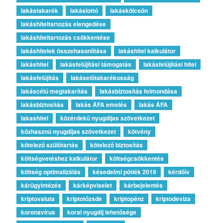
lakástakarék
lakáslottó
lakáskölcsön
lakáshiteltartozás elengedése
lakáshiteltartozás csökkentése
lakáshitelek összehasonlítása
lakáshitel kalkulátor
lakáshitel
lakásfelújítási támogatás
lakásfelújítási hitel
lakásfelújítás
lakáselőtakarékosság
lakáscélú megtakarítás
lakásbiztosítás felmondása
lakásbiztosítás
lakás ÁFA emelés
lakás ÁFA
lakashitel
közérdekű nyugdíjas szövetkezet
közhasznú nyugdíjas szövetkezet
kötvény
kötelező szülőtartás
kötelező biztosítás
költségvetéshez kalkulátor
költségcsökkentés
költség optimalizálás
késedelmi pótlék 2019
kérdőív
kárügyintézés
kárképviselet
kárbejelentés
kriptovaluta
kriptotőzsde
kriptopénz
kriptodeviza
koronavírus
korai nyugdíj lehetősége