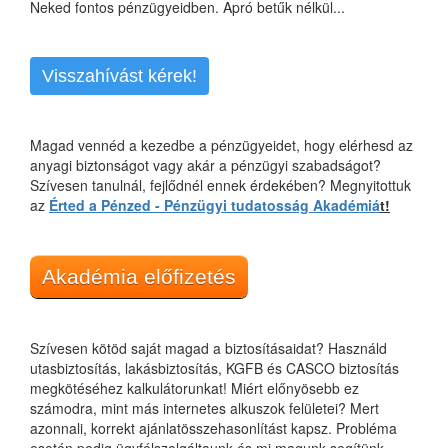
Neked fontos pénzügyeidben. Apró betűk nélkül...
Visszahívást kérek!
Magad vennéd a kezedbe a pénzügyeidet, hogy elérhesd az
anyagi biztonságot vagy akár a pénzügyi szabadságot?
Szívesen tanulnál, fejlődnél ennek érdekében? Megnyitottuk
az
Érted a Pénzed - Pénzügyi tudatosság Akadémiá
t!
Akadémia előfizetés
Szívesen kötöd saját magad a biztosításaidat? Használd
utasbiztosítás, lakásbiztosítás, KGFB és CASCO biztosítás
megkötéséhez kalkulátorunkat! Miért előnyösebb ez
számodra, mint más internetes alkuszok felületei? Mert
azonnali, korrekt ajánlatösszehasonlítást kapsz. Probléma