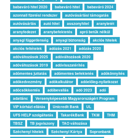
babaváró hitel 2020
babaváró hitel
babaváró 2024
azonnali fizetési rendszer
autóvásárlási támogatás
autóvásárlás
autó hitel
asszonyhitel
aranyletét
aranyfedezet
aranybefektetés
apró betűk nélkül
anyagi függetlenség
anyagi biztonság
akciós hitelek
akciós feltételek
adózás 2021
adózás 2020
adóváltozások 2025
adóváltozások 2020
adóváltozások 2019
adóvisszatérítés
adómentes juttatás
adómentes befektetés
adókönnyítés
adókedvezmény
adókalkulátor
adóelőleg-nyilatkozat
adócsökkentés
adóbevallás
adó 2023
adó
adatlánc
Versenyképesebb Magyarországért Program
VIP kórházi ellátás
Unicredit Bank
UL
UFS HELP szolgáltatás
TakarékBank
TKM
THM
TBSZ
TB jogviszony
TAO változása
Széchenyi hitelek
Széchenyi Kártya
Sopronbank