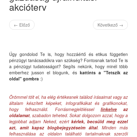
akcióterv
←
Előző
Következő
→
Úgy gondolod Te is, hogy hozzáértő és etikus független
pénzügyi tanácsadókra van szükség? Fontosnak tartod Te is
a pénzügyi tudatosságot? Segíts nekünk, hogy minél több
emberhez jusson el blogunk, és
kattints a "Tetszik az
oldal" gombra
:)
Örömmel tölt el, ha elég értékesnek találod írásaimat vagy az
általam készített képeket, infografikákat és grafikonokat,
hogy felhasználd. Forrásmegjelöléssel
linkelve
az
oldalamat
, szabadon teheted. Sokat dolgozom azzal, hogy a
legjobbat adjam Neked, ezért
kérlek, becsüld meg ezzel
azt, amit kapsz blogbejegyzéseim által
. Minden más
felhasználása az oldalon található tartalmaknak szerzői