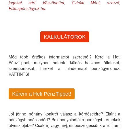
jogokat sért. Köszönettel, Cziráki Móni, szerző,
Etikuspénzügyek.hu.
KALKULÁTOROK
Még több értékes információt szeretnél? Kérd a Heti
PénzTippet, melyben hetente küldök hasznos ötleteket,
szempontokat, híreket a mindennapi pénzügyeidhez.
KATTINTS!
Kérem a Heti PénzTippet!
Jól jönne néhány konkrét válasz a kérdéseidre? Eltűnt a
pénzügyi tanácsadód? Belebonyolódtál a pénzügyi termékek
útvesztőjébe? Csak írj vagy hívj, és beszélgessünk arról, ami