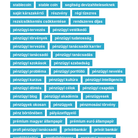
stablecoin
stable coin
segítség devizahiteleseknek
saját kárszakértő
részvény
régi tízezres
rezsicsökkentés csökkentése
rendszeres díjas
pénzügyi-tervezés
pénzügyi vetélkedő
pénzügyi törvények
pénzügyi tudatosság
pénzügyi tervezés
pénzügyi tanácsadói karrier
pénzügyi tanácsadó
pénzügyi tanácsadás
pénzügyi szokások
pénzügyi szabadság
pénzügyi probléma
pénzügyi portfólió
pénzügyi nevelés
pénzügyi kurzus
pénzügyi kultúra
pénzügyi intelligencia
pénzügyi döntés
pénzügyi célok
pénzügyi csapdák
pénzügyi blog
pénzügyi akadémia
pénzügyesek
pénzügyek okosan
pénzügyek
pénzmosási törvény
pénz börtönében
pályázatfigyelő
prémium magyar állampapír
prémium euró állampapír
profi pénzügyi tanácsadó
privátbankár
privát bankár
portfólióépítés
portfolioblogger
penzugyi-tervezes