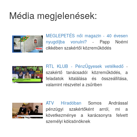
Média megjelenések:
MEGLEPETÉS női magazin - 40 évesen
nyugdíjba vonulni?
- Papp Noémi
cikkében szakértői közreműködés
RTL KLUB - PénzÜgyesek vetélkedő
-
szakértő tanácsadói közreműködés, a
feladatok kitalálása és összeállítása,
valamint részvétel a zsűriben
ATV Híradóban
Somos Andrással
pénzügyi szakértőként arról, mi a
következménye a karácsonyra felvett
személyi kölcsönöknek