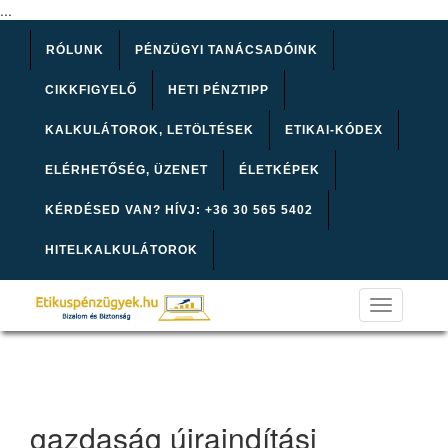
...
RÓLUNK
PÉNZÜGYI TANÁCSADÓINK
CIKKFIGYELŐ
HETI PÉNZTIPP
KALKULÁTOROK, LETÖLTÉSEK
ETIKAI-KÓDEX
ELÉRHETŐSÉG, ÜZENET
ÉLETKÉPEK
KÉRDÉSED VAN? HÍVJ: +36 30 565 5402
HITELKALKULÁTOROK
Toggle
navigation
gazdaság újraindítási