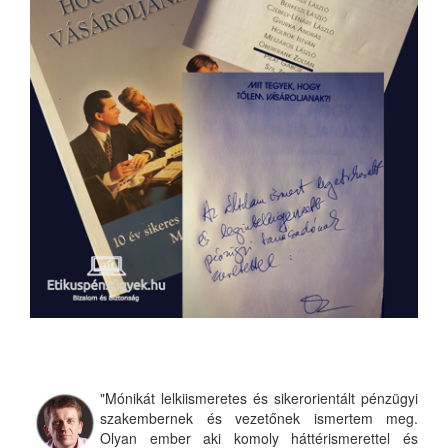
"Mónikát lelkiismeretes és sikerorientált pénzügyi
szakembernek és vezetőnek ismertem meg.
Olyan ember aki komoly háttérismerettel és