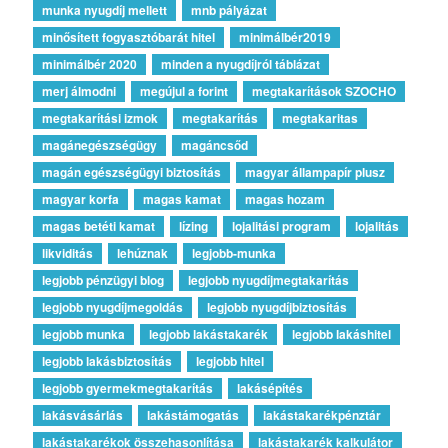
munka nyugdíj mellett
mnb pályázat
minősített fogyasztóbarát hitel
minimálbér2019
minimálbér 2020
minden a nyugdíjról táblázat
merj álmodni
megújul a forint
megtakarítások SZOCHO
megtakarítási izmok
megtakarítás
megtakaritas
magánegészségügy
magáncsőd
magán egészségügyi biztosítás
magyar állampapír plusz
magyar korfa
magas kamat
magas hozam
magas betéti kamat
lízing
lojalitási program
lojalitás
likviditás
lehúznak
legjobb-munka
legjobb pénzügyi blog
legjobb nyugdíjmegtakarítás
legjobb nyugdíjmegoldás
legjobb nyugdíjbiztosítás
legjobb munka
legjobb lakástakarék
legjobb lakáshitel
legjobb lakásbiztosítás
legjobb hitel
legjobb gyermekmegtakarítás
lakásépítés
lakásvásárlás
lakástámogatás
lakástakarékpénztár
lakástakarékok összehasonlítása
lakástakarék kalkulátor