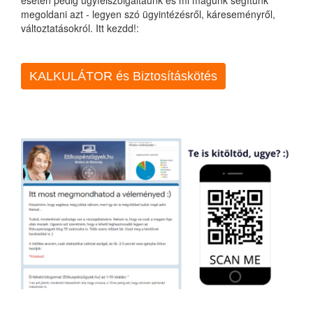
esetén pedig ügyfélszolgáltaunk és mi magunk segítünk
megoldani azt - legyen szó ügyintézésről, káreseményről,
változtatásokról. Itt kezdd!:
KALKULÁTOR és Biztosításkötés