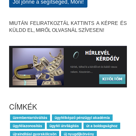
Jól jönne a segítséged, Móni!
MIUTÁN FELIRATKOZTÁL KATTINTS A KÉPRE ÉS
KÜLDD EL, MIRŐL OLVASNÁL SZÍVESEN!
CÍMKÉK
üzembentartóváltás
ügyfélképző pénzügyi akadémia
ügyfélazonosítás
ügyfél átvilágítás
út a boldogsághoz
újraindítási gyorskölcsön
új nyugdíjkötvény