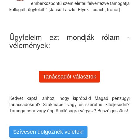
emberközpontú szemlélettel felvértezve támogatja
kollégáit, ügyfeleit." (Jacsó László, Etyek - coach, tréner)
Ügyfeleim ezt mondják rólam -
vélemények:
Tanácsadót választok
Kedvet kaptál ahhoz, hogy kipróbáld Magad pénzügyi
tanácsadóként? Szakmabeli vagy és szeretnél kiteljesedni?
Támogatásra vagy épp önállóságra vágysz? Beszélgessünk!
Szívesen dolgoznék veletek!