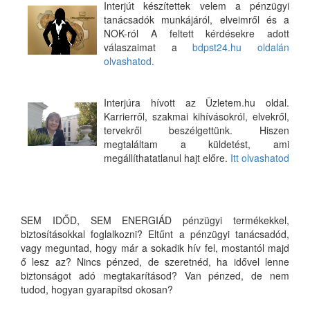
Interjút készítettek velem a pénzügyi
tanácsadók munkájáról, elveimről és a
NOK-ról A feltett kérdésekre adott
válaszaimat a
bdpst24.hu oldalán
olvashatod.
Interjúra hívott az Üzletem.hu oldal.
Karrierről, szakmai kihívásokról, elvekről,
tervekről beszélgettünk. Hiszen
megtaláltam a küldetést, ami
megállíthatatlanul hajt előre.
Itt olvashatod
SEM IDŐD, SEM ENERGIÁD pénzügyi termékekkel,
biztosításokkal foglalkozni? Eltűnt a pénzügyi tanácsadód,
vagy meguntad, hogy már a sokadik hív fel, mostantól majd
ő lesz az? Nincs pénzed, de szeretnéd, ha idővel lenne
biztonságot adó megtakarításod? Van pénzed, de nem
tudod, hogyan gyarapítsd okosan?