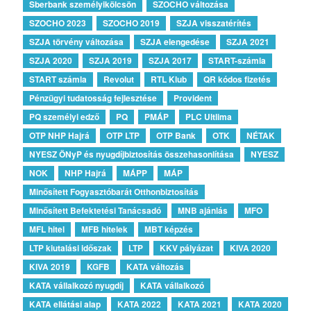
Sberbank személyikölcsön
SZOCHO változása
SZOCHO 2023
SZOCHO 2019
SZJA visszatérítés
SZJA törvény változása
SZJA elengedése
SZJA 2021
SZJA 2020
SZJA 2019
SZJA 2017
START-számla
START számla
Revolut
RTL Klub
QR kódos fizetés
Pénzügyi tudatosság fejlesztése
Provident
PQ személyi edző
PQ
PMÁP
PLC Ultlima
OTP NHP Hajrá
OTP LTP
OTP Bank
OTK
NÉTAK
NYESZ ÖNyP és nyugdíjbiztosítás összehasonlítása
NYESZ
NOK
NHP Hajrá
MÁPP
MÁP
Minősített Fogyasztóbarát Otthonbiztosítás
Minősített Befektetési Tanácsadó
MNB ajánlás
MFO
MFL hitel
MFB hitelek
MBT képzés
LTP kiutalási időszak
LTP
KKV pályázat
KIVA 2020
KIVA 2019
KGFB
KATA változás
KATA vállalkozó nyugdíj
KATA vállalkozó
KATA ellátási alap
KATA 2022
KATA 2021
KATA 2020