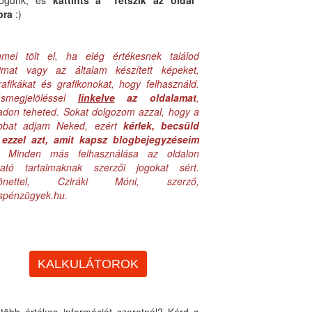
logunk, és
kattints a "Tetszik az oldal"
bra
:)
mel tölt el, ha elég értékesnek találod
aimat vagy az általam készített képeket,
rafikákat és grafikonokat, hogy felhasználd.
ásmegjelöléssel
linkelve
az oldalamat
,
adon teheted. Sokat dolgozom azzal, hogy a
obbat adjam Neked, ezért
kérlek, becsüld
ezzel azt, amit kapsz blogbejegyzéseim
. Minden más felhasználása az oldalon
lható tartalmaknak szerzői jogokat sért.
zönettel, Cziráki Móni, szerző,
uspénzügyek.hu.
KALKULÁTOROK