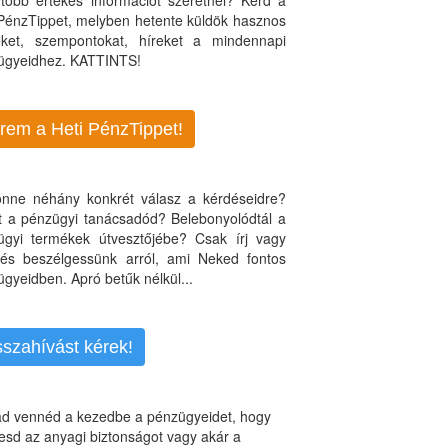
több értékes információt szeretnél? Kérd a
 PénzTippet, melyben hetente küldök hasznos
teket, szempontokat, híreket a mindennapi
ügyeidhez. KATTINTS!
rem a Heti PénzTippet!
jönne néhány konkrét válasz a kérdéseidre?
nt a pénzügyi tanácsadód? Belebonyolódtál a
ügyi termékek útvesztőjébe? Csak írj vagy
, és beszélgessünk arról, ami Neked fontos
gyeidben. Apró betűk nélkül...
sszahívást kérek!
d vennéd a kezedbe a pénzügyeidet, hogy
esd az anyagi biztonságot vagy akár a