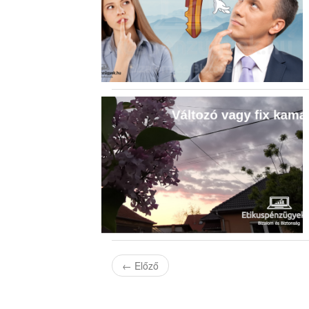
←
Előző