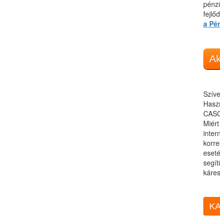
pénzü
fejlő
a Pé
Ak
Szíve
Haszn
CASC
Miér
inter
korre
eseté
segít
káres
KA