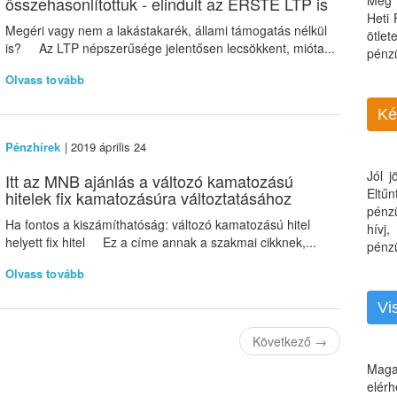
Még 
összehasonlítottuk - elindult az ERSTE LTP is
Heti
Megéri vagy nem a lakástakarék, állami támogatás nélkül
ötle
is? Az LTP népszerűsége jelentősen lecsökkent, mióta...
pénz
Olvass tovább
Ké
Pénzhírek
| 2019 április 24
Jól 
Itt az MNB ajánlás a változó kamatozású
Eltű
hitelek fix kamatozásúra változtatásához
pénz
Ha fontos a kiszámíthatóság: változó kamatozású hitel
hívj
helyett fix hitel Ez a címe annak a szakmai cikknek,...
pénzü
Olvass tovább
Vi
Következő
→
Maga
elérh