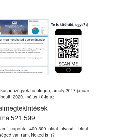
tikuspénzügyek.hu blogon, amely 2017.január
indult, 2020. május 10-ig az
almegtekintések
áma
521.599
, ami naponta 400-500 oldal olvasót jelent.
éged van ránk Neked is :)?