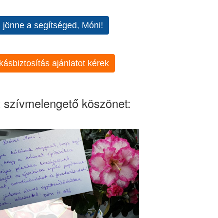
l jönne a segítséged, Móni!
kásbiztosítás ajánlatot kérek
 szívmelengető köszönet: