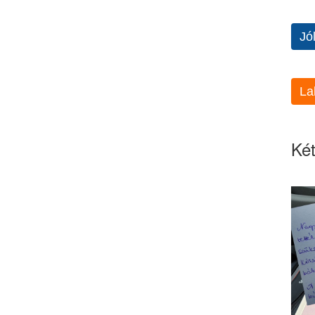
Jó
La
Két