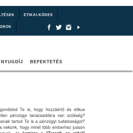
LTÉSEK
ETIKAI-KÓDEX
TOROK
NYUGDÍJ
BEFEKTETÉS
gondolod Te is, hogy hozzáértő és etikus
etlen pénzügyi tanácsadókra van szükség?
osnak tartod Te is a pénzügyi tudatosságot?
ts nekünk, hogy minél több emberhez jusson