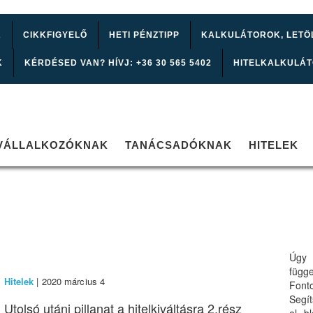
K
CIKKFIGYELŐ
HETI PÉNZTIPP
KALKULÁTOROK, LETÖ
K
KÉRDÉSED VAN? HÍVJ: +36 30 565 5402
HITELKALKULÁ
VÁLLALKOZÓKNAK
TANÁCSADÓKNAK
HITELEK
Úgy 
függ
Hitelek
| 2020 március 4
Font
Segí
Utolsó utáni pillanat a hitelkiváltásra 2.rész