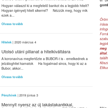
el b
gom
Hogyan válaszd ki a megfelelő bankot és a legjobb hitelt?
Hogyan igényelj hitelt sikerrel? Nézzük meg, hogy mik
ezek a...
Öröm
Olvass tovább
írás
infog
Forr
szab
Hitelek
| 2020 március 4
legj
meg 
Utolsó utáni pillanat a hitelkiváltásra
által
talá
A koronavírus megfertőzte a BUBOR-t is - emelkednek a
Kös
jelzáloghitel kamatok Ha fogalmad sincs, hogy ki az a
Etik
Bubor, akkor...
Olvass tovább
Pénzhírek
| 2019 június 3
Mennyit nyersz az új lakástakarékkal,