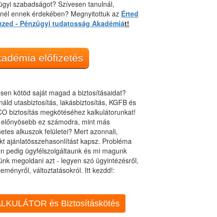
gyi szabadságot? Szívesen tanulnál,
dnél ennek érdekében? Megnyitottuk az
Érted
nzed - Pénzügyi tudatosság Akadémiá
t!
adémia előfizetés
sen kötöd saját magad a biztosításaidat?
áld utasbiztosítás, lakásbiztosítás, KGFB és
O biztosítás megkötéséhez kalkulátorunkat!
t előnyösebb ez számodra, mint más
netes alkuszok felületei? Mert azonnali,
kt ajánlatösszehasonlítást kapsz. Probléma
n pedig ügyfélszolgáltaunk és mi magunk
ünk megoldani azt - legyen szó ügyintézésről,
eményről, változtatásokról. Itt kezdd!:
LKULÁTOR és Biztosításkötés