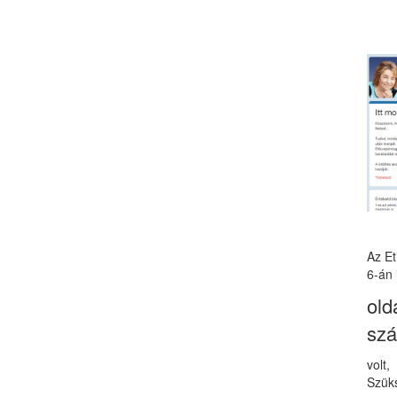
Az E
6-án 
old
sz
volt
Szüks