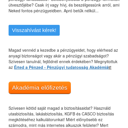
útvesztőjébe? Csak írj vagy hívj, és beszélgessünk arról, ami
Neked fontos pénzügyeidben. Apró betűk nélkül...
Visszahívást kérek!
Magad vennéd a kezedbe a pénzügyeidet, hogy elérhesd az
anyagi biztonságot vagy akár a pénzügyi szabadságot?
Szívesen tanulnál, fejlődnél ennek érdekében? Megnyitottuk
az
Érted a Pénzed - Pénzügyi tudatosság Akadémiá
t!
Akadémia előfizetés
Szívesen kötöd saját magad a biztosításaidat? Használd
utasbiztosítás, lakásbiztosítás, KGFB és CASCO biztosítás
megkötéséhez kalkulátorunkat! Miért előnyösebb ez
számodra, mint más internetes alkuszok felületei? Mert