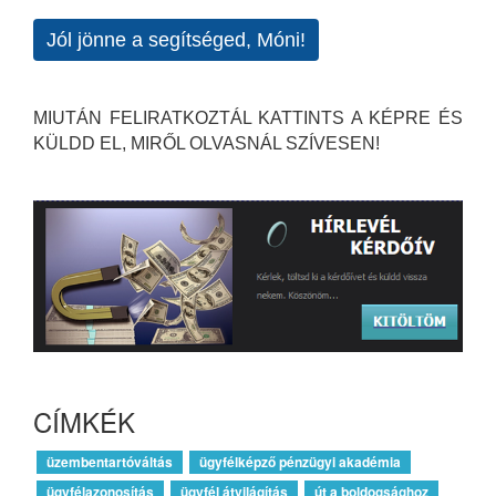
Jól jönne a segítséged, Móni!
MIUTÁN FELIRATKOZTÁL KATTINTS A KÉPRE ÉS
KÜLDD EL, MIRŐL OLVASNÁL SZÍVESEN!
CÍMKÉK
üzembentartóváltás
ügyfélképző pénzügyi akadémia
ügyfélazonosítás
ügyfél átvilágítás
út a boldogsághoz