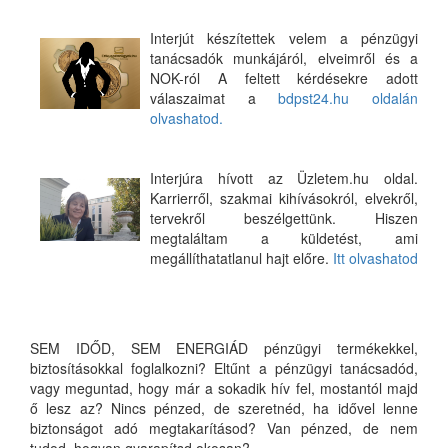
Interjút készítettek velem a pénzügyi
tanácsadók munkájáról, elveimről és a
NOK-ról A feltett kérdésekre adott
válaszaimat a
bdpst24.hu oldalán
olvashatod.
Interjúra hívott az Üzletem.hu oldal.
Karrierről, szakmai kihívásokról, elvekről,
tervekről beszélgettünk. Hiszen
megtaláltam a küldetést, ami
megállíthatatlanul hajt előre.
Itt olvashatod
SEM IDŐD, SEM ENERGIÁD pénzügyi termékekkel,
biztosításokkal foglalkozni? Eltűnt a pénzügyi tanácsadód,
vagy meguntad, hogy már a sokadik hív fel, mostantól majd
ő lesz az? Nincs pénzed, de szeretnéd, ha idővel lenne
biztonságot adó megtakarításod? Van pénzed, de nem