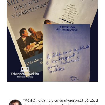
"Mónikát lelkiismeretes és sikerorientált pénzügyi
szakembernek és vezetőnek ismertem meg.