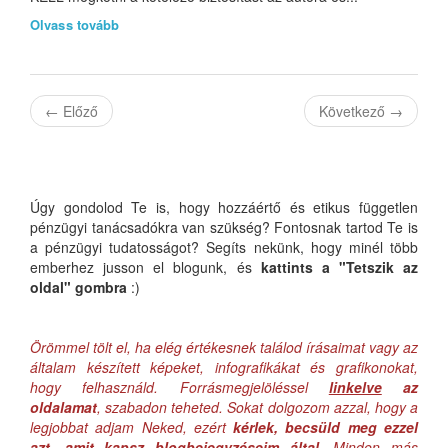
Olvass tovább
←
Előző
Következő
→
Úgy gondolod Te is, hogy hozzáértő és etikus független
pénzügyi tanácsadókra van szükség? Fontosnak tartod Te is
a pénzügyi tudatosságot? Segíts nekünk, hogy minél több
emberhez jusson el blogunk, és
kattints a "Tetszik az
oldal" gombra
:)
Örömmel tölt el, ha elég értékesnek találod írásaimat vagy az
általam készített képeket, infografikákat és grafikonokat,
hogy felhasználd. Forrásmegjelöléssel
linkelve
az
oldalamat
, szabadon teheted. Sokat dolgozom azzal, hogy a
legjobbat adjam Neked, ezért
kérlek, becsüld meg ezzel
azt, amit kapsz blogbejegyzéseim által
. Minden más