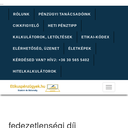
...
RÓLUNK
PÉNZÜGYI TANÁCSADÓINK
CIKKFIGYELŐ
HETI PÉNZTIPP
KALKULÁTOROK, LETÖLTÉSEK
ETIKAI-KÓDEX
ELÉRHETŐSÉG, ÜZENET
ÉLETKÉPEK
KÉRDÉSED VAN? HÍVJ: +36 30 565 5402
HITELKALKULÁTOROK
Toggle
navigation
fedezetlenségi díj