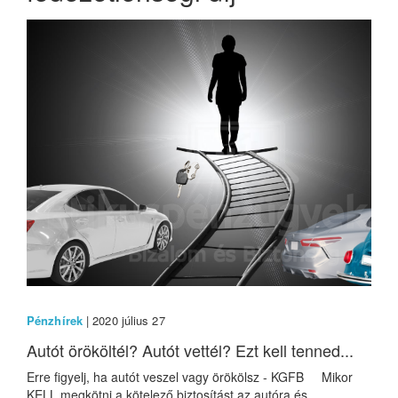
Pénzhírek
| 2020 július 27
Autót örököltél? Autót vettél? Ezt kell tenned...
Erre figyelj, ha autót veszel vagy örökölsz - KGFB Mikor
KELL megkötni a kötelező biztosítást az autóra és...