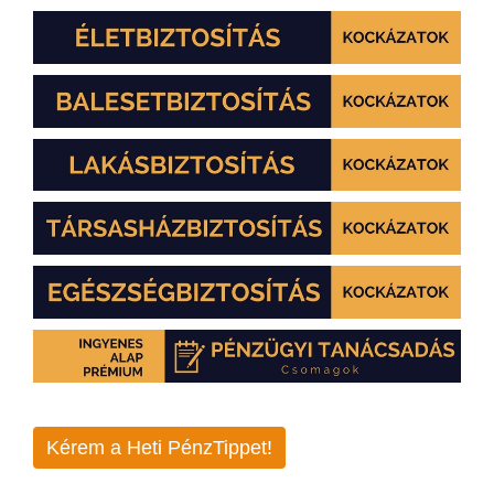
Kérem a Heti PénzTippet!