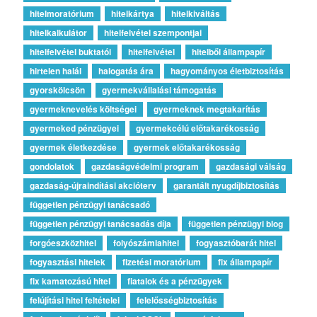
hitelmoratórium
hitelkártya
hitelkiváltás
hitelkalkulátor
hitelfelvétel szempontjai
hitelfelvétel buktatói
hitelfelvétel
hitelből állampapír
hirtelen halál
halogatás ára
hagyományos életbiztosítás
gyorskölcsön
gyermekvállalási támogatás
gyermeknevelés költségei
gyermeknek megtakarítás
gyermeked pénzügyei
gyermekcélú előtakarékosság
gyermek életkezdése
gyermek előtakarékosság
gondolatok
gazdaságvédelmi program
gazdasági válság
gazdaság-újraindítási akcióterv
garantált nyugdíjbiztosítás
független pénzügyi tanácsadó
független pénzügyi tanácsadás díja
független pénzügyi blog
forgóeszközhitel
folyószámlahitel
fogyasztóbarát hitel
fogyasztási hitelek
fizetési moratórium
fix állampapír
fix kamatozású hitel
fiatalok és a pénzügyek
felújítási hitel feltételei
felelősségbiztosítás