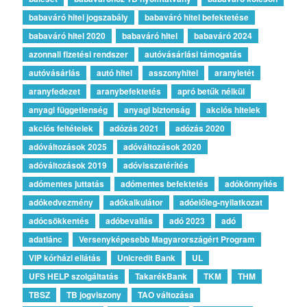
babaváró hitel jogszabály
babaváró hitel befektetése
babaváró hitel 2020
babaváró hitel
babaváró 2024
azonnali fizetési rendszer
autóvásárlási támogatás
autóvásárlás
autó hitel
asszonyhitel
aranyletét
aranyfedezet
aranybefektetés
apró betűk nélkül
anyagi függetlenség
anyagi biztonság
akciós hitelek
akciós feltételek
adózás 2021
adózás 2020
adóváltozások 2025
adóváltozások 2020
adóváltozások 2019
adóvisszatérítés
adómentes juttatás
adómentes befektetés
adókönnyítés
adókedvezmény
adókalkulátor
adóelőleg-nyilatkozat
adócsökkentés
adóbevallás
adó 2023
adó
adatlánc
Versenyképesebb Magyarországért Program
VIP kórházi ellátás
Unicredit Bank
UL
UFS HELP szolgáltatás
TakarékBank
TKM
THM
TBSZ
TB jogviszony
TAO változása