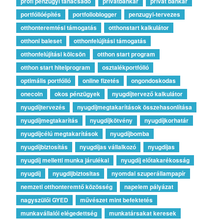
profi pénzügyi tanácsadó
privátbankár
privát bankár
portfólióépítés
portfolioblogger
penzugyi-tervezes
otthonteremtési támogatás
otthonstart kalkulátor
otthoni baleset
otthonfelújítási támogatás
otthonfelújítási kölcsön
otthon start program
otthon start hitelprogram
osztalékportfólió
optimális portfólió
online fizetés
ongondoskodas
onecoin
okos pénzügyek
nyugdíjtervező kalkulátor
nyugdíjtervezés
nyugdíjmegtakarítások összehasonlítása
nyugdíjmegtakarítás
nyugdíjkötvény
nyugdíjkorhatár
nyugdíjcélú megtakarítások
nyugdíjbomba
nyugdíjbiztosítás
nyugdíjas vállalkozó
nyugdíjas
nyugdíj melletti munka járulékai
nyugdíj előtakarékosság
nyugdíj
nyugdijbiztositas
nyomdai szuperállampapír
nemzeti otthonteremtő közösség
napelem pályázat
nagyszülői GYED
művészet mint befektetés
munkavállalói elégedettség
munkatársakat keresek