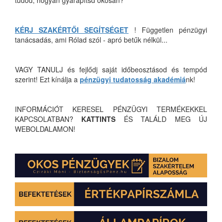
tudod, hogyan gyarapítsd okosan?
KÉRJ SZAKÉRTŐI SEGÍTSÉGET
! Független pénzügyi
tanácsadás, ami Rólad szól - apró betűk nélkül...
VAGY TANULJ és fejlődj saját időbeosztásod és tempód
szerint! Ezt kínálja a
pénzügyi tudatosság akadémiá
nk!
INFORMÁCIÓT KERESEL PÉNZÜGYI TERMÉKEKKEL
KAPCSOLATBAN?
KATTINTS
ÉS TALÁLD MEG ÚJ
WEBOLDALAMON!