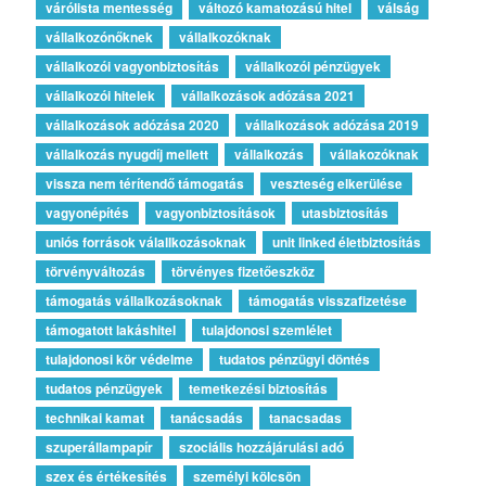
várólista mentesség
változó kamatozású hitel
válság
vállalkozónőknek
vállalkozóknak
vállalkozói vagyonbiztosítás
vállalkozói pénzügyek
vállalkozói hitelek
vállalkozások adózása 2021
vállalkozások adózása 2020
vállalkozások adózása 2019
vállalkozás nyugdíj mellett
vállalkozás
vállakozóknak
vissza nem térítendő támogatás
veszteség elkerülése
vagyonépítés
vagyonbiztosítások
utasbiztosítás
uniós források válallkozásoknak
unit linked életbiztosítás
törvényváltozás
törvényes fizetőeszköz
támogatás vállalkozásoknak
támogatás visszafizetése
támogatott lakáshitel
tulajdonosi szemlélet
tulajdonosi kör védelme
tudatos pénzügyi döntés
tudatos pénzügyek
temetkezési biztosítás
technikai kamat
tanácsadás
tanacsadas
szuperállampapír
szociális hozzájárulási adó
szex és értékesítés
személyi kölcsön