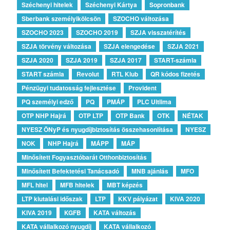
Széchenyi hitelek
Széchenyi Kártya
Sopronbank
Sberbank személyikölcsön
SZOCHO változása
SZOCHO 2023
SZOCHO 2019
SZJA visszatérítés
SZJA törvény változása
SZJA elengedése
SZJA 2021
SZJA 2020
SZJA 2019
SZJA 2017
START-számla
START számla
Revolut
RTL Klub
QR kódos fizetés
Pénzügyi tudatosság fejlesztése
Provident
PQ személyi edző
PQ
PMÁP
PLC Ultlima
OTP NHP Hajrá
OTP LTP
OTP Bank
OTK
NÉTAK
NYESZ ÖNyP és nyugdíjbiztosítás összehasonlítása
NYESZ
NOK
NHP Hajrá
MÁPP
MÁP
Minősített Fogyasztóbarát Otthonbiztosítás
Minősített Befektetési Tanácsadó
MNB ajánlás
MFO
MFL hitel
MFB hitelek
MBT képzés
LTP kiutalási időszak
LTP
KKV pályázat
KIVA 2020
KIVA 2019
KGFB
KATA változás
KATA vállalkozó nyugdíj
KATA vállalkozó