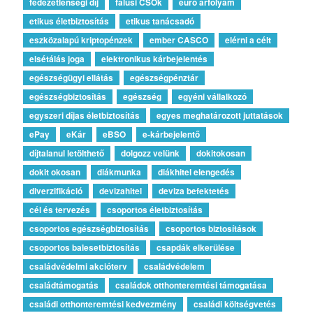
fedezetlenségi díj
falusi CSOk
euro árfolyam
etikus életbiztosítás
etikus tanácsadó
eszközalapú kriptopénzek
ember CASCO
elérni a célt
elsétálás joga
elektronikus kárbejelentés
egészségügyi ellátás
egészségpénztár
egészségbiztosítás
egészség
egyéni vállalkozó
egyszeri díjas életbiztosítás
egyes meghatározott juttatások
ePay
eKár
eBSO
e-kárbejelentő
díjtalanul letölthető
dolgozz velünk
dokitokosan
dokit okosan
diákmunka
diákhitel elengedés
diverzifikáció
devizahitel
deviza befektetés
cél és tervezés
csoportos életbiztosítás
csoportos egészségbiztosítás
csoportos biztosítások
csoportos balesetbiztosítás
csapdák elkerülése
családvédelmi akcióterv
családvédelem
családtámogatás
családok otthonteremtési támogatása
családi otthonteremtési kedvezmény
családi költségvetés