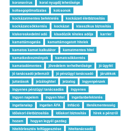
koronavírus
korai nyugdíj lehetősége
koltsegoptimalizalas
kolcsonok
kockázatmentes befektetés
kockázati életbiztosítás
kockázatcsökkentés
kockázat
klasszikus biztosítás
kiskereskedelmi adó
kisadózók tételes adója
karrier
kamattámogatás
kamattámogatott hitelek
kamatos kamat kalkulátor
kamatmentes hitel
kamatkedvezmények
kamatcsökkentés
kamatadómentes
jövedelem terhelhetősége
jó ügyfél
jó tanácsadó jellemzői
jó pénzügyi tanácsadó
járulékok
juttatások
jelzáloghitel
jelzalog
ingyenpénzek
ingyenes pénzügyi tanácsadás
ingyenes
ingyen napelem
ingyen hitel
ingatlanbefektetés
ingatlanalap
ingatlan ÁFA
infláció
illetékmentesség
időskori életbiztosítás
időskori biztosítás
hírek a pénzről
hozam
hogyan legyél gazdag
hiteltörlesztés felfüggesztése
hiteltanácsadó