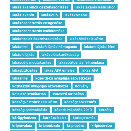
lakástakarékok összehasonlítása
lakástakarék kalkulátor
lakástakarék
lakáslottó
lakáskölcsön
lakáshiteltartozás elengedése
lakáshiteltartozás csökkentése
lakáshitelek összehasonlítása
lakáshitel kalkulátor
lakáshitel
lakásfelújítási támogatás
lakásfelújítási hitel
lakásfelújítás
lakáselőtakarékosság
lakáscélú megtakarítás
lakásbiztosítás felmondása
lakásbiztosítás
lakás ÁFA emelés
lakás ÁFA
lakashitel
közérdekű nyugdíjas szövetkezet
közhasznú nyugdíjas szövetkezet
kötvény
kötelező szülőtartás
kötelező biztosítás
költségvetéshez kalkulátor
költségcsökkentés
költség optimalizálás
késedelmi pótlék 2019
kérdőív
kárügyintézés
kárképviselet
kárbejelentés
kriptovaluta
kriptotőzsde
kriptopénz
kriptodeviza