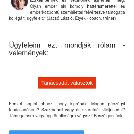
Olyan ember aki komoly háttérismerettel és
emberközpontú szemlélettel felvértezve támogatja
kollégáit, ügyfeleit." (Jacsó László, Etyek - coach, tréner)
Ügyfeleim ezt mondják rólam -
vélemények:
Tanácsadót választok
Kedvet kaptál ahhoz, hogy kipróbáld Magad pénzügyi
tanácsadóként? Szakmabeli vagy és szeretnél kiteljesedni?
Támogatásra vagy épp önállóságra vágysz? Beszélgessünk!