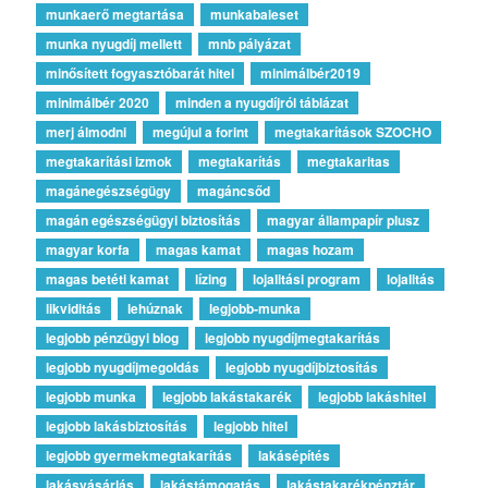
munkaerő megtartása
munkabaleset
munka nyugdíj mellett
mnb pályázat
minősített fogyasztóbarát hitel
minimálbér2019
minimálbér 2020
minden a nyugdíjról táblázat
merj álmodni
megújul a forint
megtakarítások SZOCHO
megtakarítási izmok
megtakarítás
megtakaritas
magánegészségügy
magáncsőd
magán egészségügyi biztosítás
magyar állampapír plusz
magyar korfa
magas kamat
magas hozam
magas betéti kamat
lízing
lojalitási program
lojalitás
likviditás
lehúznak
legjobb-munka
legjobb pénzügyi blog
legjobb nyugdíjmegtakarítás
legjobb nyugdíjmegoldás
legjobb nyugdíjbiztosítás
legjobb munka
legjobb lakástakarék
legjobb lakáshitel
legjobb lakásbiztosítás
legjobb hitel
legjobb gyermekmegtakarítás
lakásépítés
lakásvásárlás
lakástámogatás
lakástakarékpénztár