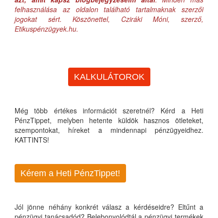
felhasználása az oldalon található tartalmaknak szerzői
jogokat sért. Köszönettel, Cziráki Móni, szerző,
Etikuspénzügyek.hu.
KALKULÁTOROK
Még több értékes információt szeretnél? Kérd a Heti
PénzTippet, melyben hetente küldök hasznos ötleteket,
szempontokat, híreket a mindennapi pénzügyeidhez.
KATTINTS!
Kérem a Heti PénzTippet!
Jól jönne néhány konkrét válasz a kérdéseidre? Eltűnt a
pénzügyi tanácsadód? Belebonyolódtál a pénzügyi termékek