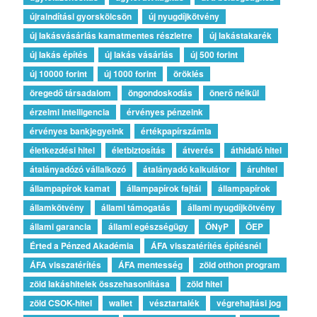
újraindítási gyorskölcsön
új nyugdíjkötvény
új lakásvásárlás kamatmentes részletre
új lakástakarék
új lakás építés
új lakás vásárlás
új 500 forint
új 10000 forint
új 1000 forint
öröklés
öregedő társadalom
öngondoskodás
önerő nélkül
érzelmi intelligencia
érvényes pénzeink
érvényes bankjegyeink
értékpapírszámla
életkezdési hitel
életbiztosítás
átverés
áthidaló hitel
átalányadózó vállalkozó
átalányadó kalkulátor
áruhitel
állampapírok kamat
állampapírok fajtái
állampapírok
államkötvény
állami támogatás
állami nyugdíjkötvény
állami garancia
állami egészségügy
ÖNyP
ÖEP
Érted a Pénzed Akadémia
ÁFA visszatérítés építésnél
ÁFA visszatérítés
ÁFA mentesség
zöld otthon program
zöld lakáshitelek összehasonlítása
zöld hitel
zöld CSOK-hitel
wallet
vésztartalék
végrehajtási jog