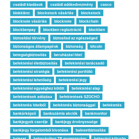
családi kiadások
családi adókedvezmény
casco
blokklánc
blockstock vásárlás
blockstock
blocknote vásárlás
blocknote
blockchain
blockbenpay
blockben regisztráció
blockben
biztosítási törvény
biztosítsd az egészséged
biztonságos állampapírok
biztonság
bitcoin
betegségbiztosítás
beruházási hitel
befektetési életbiztosítás
befektetési tanácsadó
befektetési stratégia
befektetési portfólió
befektetési lehetőség
befektetési jegy
befektetési egységhez kötött
befektetési alap
befektetések adózása
befektetések SZOCHO
befektetés hitelből
befektetés biztonsággal
befektetés
bankárképző
bankszámla akciók
bankmonitor
bankjegyek cseréje
bankjegy érvényessége
bankjegy forgalomból kivonása
balesetbiztosítás
baleset
babaváróhoz TB nyomtatvány
babaváró kölcsön