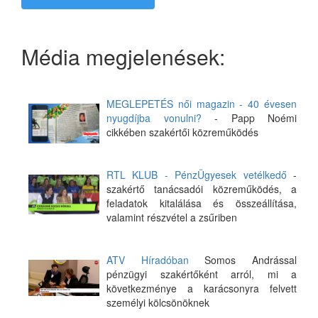
Média megjelenések:
MEGLEPETÉS női magazin - 40 évesen
nyugdíjba vonulni?
- Papp Noémi
cikkében szakértői közreműködés
RTL KLUB - PénzÜgyesek vetélkedő
-
szakértő tanácsadói közreműködés, a
feladatok kitalálása és összeállítása,
valamint részvétel a zsűriben
ATV Híradóban
Somos Andrással
pénzügyi szakértőként arról, mi a
következménye a karácsonyra felvett
személyi kölcsönöknek