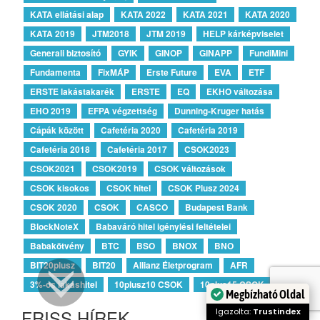
KATA ellátási alap
KATA 2022
KATA 2021
KATA 2020
KATA 2019
JTM2018
JTM 2019
HELP kárképviselet
Generali biztosító
GYIK
GINOP
GINAPP
FundiMini
Fundamenta
FixMÁP
Erste Future
EVA
ETF
ERSTE lakástakarék
ERSTE
EQ
EKHO változása
EHO 2019
EFPA végzettség
Dunning-Kruger hatás
Cápák között
Cafetéria 2020
Cafetéria 2019
Cafetéria 2018
Cafetéria 2017
CSOK2023
CSOK2021
CSOK2019
CSOK változások
CSOK kisokos
CSOK hitel
CSOK Plusz 2024
CSOK 2020
CSOK
CASCO
Budapest Bank
BlockNoteX
Babaváró hitel igénylési feltételei
Babakötvény
BTC
BSO
BNOX
BNO
BIT20plusz
BIT20
Allianz Életprogram
AFR
3%-os lakáshitel
10plusz10 CSOK
10plus15 CSOK
Megbízható Oldal
FRISS HÍREK
Igazolta:
Trustindex