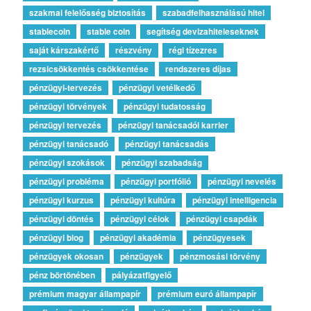
szakmai felelősség biztosítás
szabadfelhasználású hitel
stablecoin
stable coin
segítség devizahiteleseknek
saját kárszakértő
részvény
régi tízezres
rezsicsökkentés csökkentése
rendszeres díjas
pénzügyi-tervezés
pénzügyi vetélkedő
pénzügyi törvények
pénzügyi tudatosság
pénzügyi tervezés
pénzügyi tanácsadói karrier
pénzügyi tanácsadó
pénzügyi tanácsadás
pénzügyi szokások
pénzügyi szabadság
pénzügyi probléma
pénzügyi portfólió
pénzügyi nevelés
pénzügyi kurzus
pénzügyi kultúra
pénzügyi intelligencia
pénzügyi döntés
pénzügyi célok
pénzügyi csapdák
pénzügyi blog
pénzügyi akadémia
pénzügyesek
pénzügyek okosan
pénzügyek
pénzmosási törvény
pénz börtönében
pályázatfigyelő
prémium magyar állampapír
prémium euró állampapír