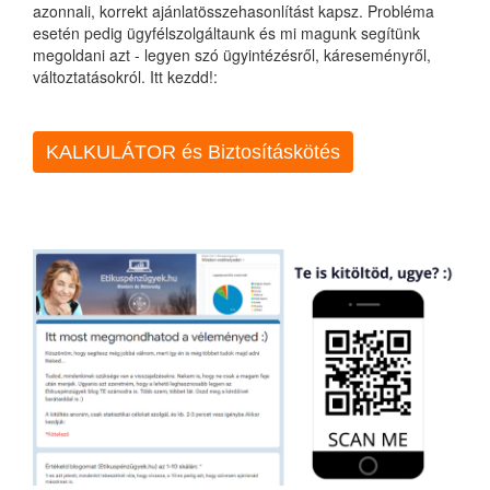
azonnali, korrekt ajánlatösszehasonlítást kapsz. Probléma
esetén pedig ügyfélszolgáltaunk és mi magunk segítünk
megoldani azt - legyen szó ügyintézésről, káreseményről,
változtatásokról. Itt kezdd!:
KALKULÁTOR és Biztosításkötés