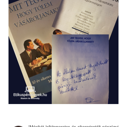
"Mónikát lelkiismeretes és sikerorientált pénzügyi