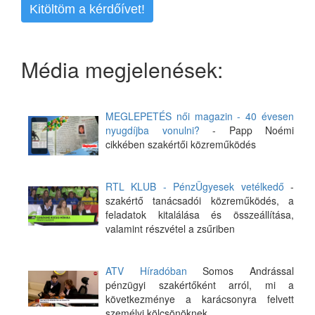
Kitöltöm a kérdőívet!
Média megjelenések:
MEGLEPETÉS női magazin - 40 évesen
nyugdíjba vonulni?
- Papp Noémi
cikkében szakértői közreműködés
RTL KLUB - PénzÜgyesek vetélkedő
-
szakértő tanácsadói közreműködés, a
feladatok kitalálása és összeállítása,
valamint részvétel a zsűriben
ATV Híradóban
Somos Andrással
pénzügyi szakértőként arról, mi a
következménye a karácsonyra felvett
személyi kölcsönöknek