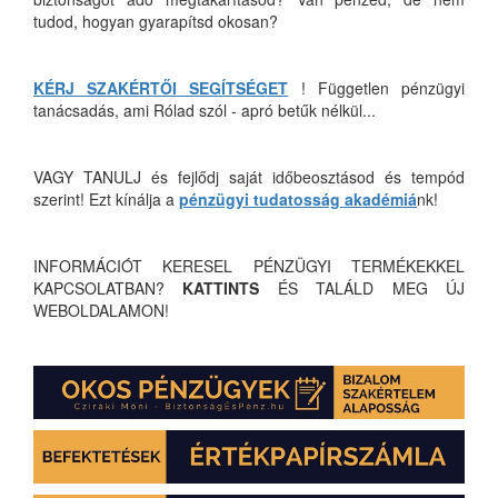
tudod, hogyan gyarapítsd okosan?
KÉRJ SZAKÉRTŐI SEGÍTSÉGET
! Független pénzügyi
tanácsadás, ami Rólad szól - apró betűk nélkül...
VAGY TANULJ és fejlődj saját időbeosztásod és tempód
szerint! Ezt kínálja a
pénzügyi tudatosság akadémiá
nk!
INFORMÁCIÓT KERESEL PÉNZÜGYI TERMÉKEKKEL
KAPCSOLATBAN?
KATTINTS
ÉS TALÁLD MEG ÚJ
WEBOLDALAMON!