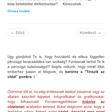
köss befektetési életbiztosítást? Kövezzetek...
Olvass tovább
←
Előző
Következő
→
Úgy gondolod Te is, hogy hozzáértő és etikus független
pénzügyi tanácsadókra van szükség? Fontosnak tartod Te is
a pénzügyi tudatosságot? Segíts nekünk, hogy minél több
emberhez jusson el blogunk, és
kattints a "Tetszik az
oldal" gombra
:)
Örömmel tölt el, ha elég értékesnek találod írásaimat vagy az
általam készített képeket, infografikákat és grafikonokat,
hogy felhasználd. Forrásmegjelöléssel
linkelve
az
oldalamat
, szabadon teheted. Sokat dolgozom azzal, hogy a
legjobbat adjam Neked, ezért
kérlek, becsüld meg ezzel