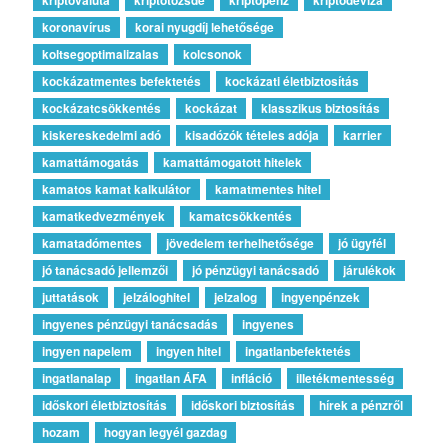
koronavírus
korai nyugdíj lehetősége
koltsegoptimalizalas
kolcsonok
kockázatmentes befektetés
kockázati életbiztosítás
kockázatcsökkentés
kockázat
klasszikus biztosítás
kiskereskedelmi adó
kisadózók tételes adója
karrier
kamattámogatás
kamattámogatott hitelek
kamatos kamat kalkulátor
kamatmentes hitel
kamatkedvezmények
kamatcsökkentés
kamatadómentes
jövedelem terhelhetősége
jó ügyfél
jó tanácsadó jellemzői
jó pénzügyi tanácsadó
járulékok
juttatások
jelzáloghitel
jelzalog
ingyenpénzek
ingyenes pénzügyi tanácsadás
ingyenes
ingyen napelem
ingyen hitel
ingatlanbefektetés
ingatlanalap
ingatlan ÁFA
infláció
illetékmentesség
időskori életbiztosítás
időskori biztosítás
hírek a pénzről
hozam
hogyan legyél gazdag