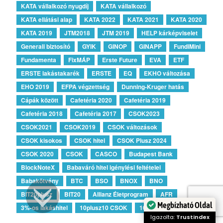
KATA vállalkozó nyugdíj
KATA vállalkozó
KATA ellátási alap
KATA 2022
KATA 2021
KATA 2020
KATA 2019
JTM2018
JTM 2019
HELP kárképviselet
Generali biztosító
GYIK
GINOP
GINAPP
FundiMini
Fundamenta
FixMÁP
Erste Future
EVA
ETF
ERSTE lakástakarék
ERSTE
EQ
EKHO változása
EHO 2019
EFPA végzettség
Dunning-Kruger hatás
Cápák között
Cafetéria 2020
Cafetéria 2019
Cafetéria 2018
Cafetéria 2017
CSOK2023
CSOK2021
CSOK2019
CSOK változások
CSOK kisokos
CSOK hitel
CSOK Plusz 2024
CSOK 2020
CSOK
CASCO
Budapest Bank
BlockNoteX
Babaváró hitel igénylési feltételei
Babakötvény
BTC
BSO
BNOX
BNO
BIT20plusz
BIT20
Allianz Életprogram
AFR
Megbízható Oldal
3%-os lakáshitel
10plusz10 CSOK
10plus15 CSOK
Igazolta:
Trustindex