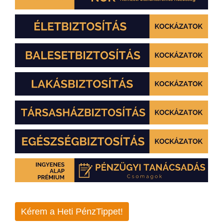
Kérem a Heti PénzTippet!