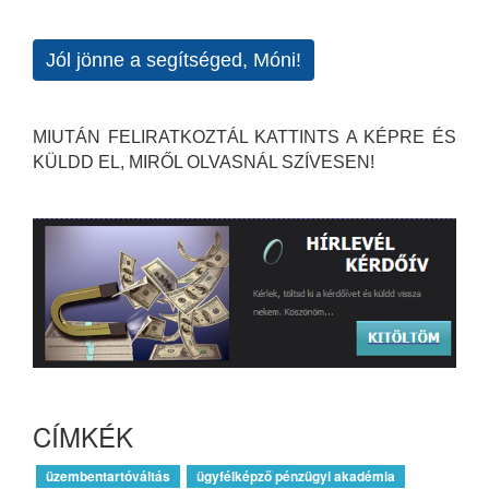
Jól jönne a segítséged, Móni!
MIUTÁN FELIRATKOZTÁL KATTINTS A KÉPRE ÉS
KÜLDD EL, MIRŐL OLVASNÁL SZÍVESEN!
CÍMKÉK
üzembentartóváltás
ügyfélképző pénzügyi akadémia