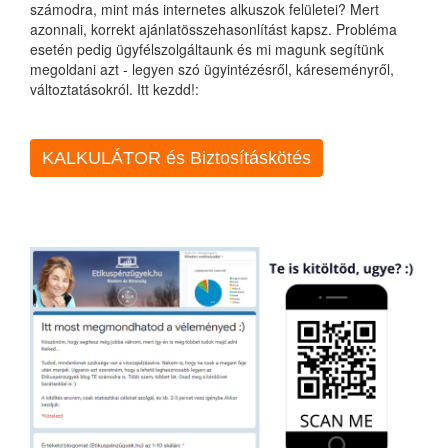
számodra, mint más internetes alkuszok felületei? Mert
azonnali, korrekt ajánlatösszehasonlítást kapsz. Probléma
esetén pedig ügyfélszolgáltaunk és mi magunk segítünk
megoldani azt - legyen szó ügyintézésről, káreseményről,
változtatásokról. Itt kezdd!:
KALKULÁTOR és Biztosításkötés