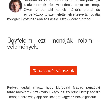
szakembernek és vezetőnek ismertem meg.
Olyan ember aki komoly háttérismerettel és
emberközpontú szemlélettel felvértezve támogatja
kollégáit, ügyfeleit." (Jacsó László, Etyek - coach, tréner)
Ügyfeleim ezt mondják rólam -
vélemények:
Tanácsadót választok
Kedvet kaptál ahhoz, hogy kipróbáld Magad pénzügyi
tanácsadóként? Szakmabeli vagy és szeretnél kiteljesedni?
Támogatásra vagy épp önállóságra vágysz? Beszélgessünk!