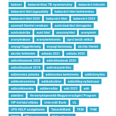
baleset
babaváróhoz TB nyomtatvány
babaváró kölcsön
babaváró hitel jogszabály
babaváró hitel befektetése
babaváró hitel 2020
babaváró hitel
babaváró 2024
azonnali fizetési rendszer
autóvásárlási támogatás
autóvásárlás
autó hitel
asszonyhitel
aranyletét
aranyfedezet
aranybefektetés
apró betűk nélkül
anyagi függetlenség
anyagi biztonság
akciós hitelek
akciós feltételek
adózás 2021
adózás 2020
adóváltozások 2025
adóváltozások 2020
adóváltozások 2019
adóvisszatérítés
adómentes juttatás
adómentes befektetés
adókönnyítés
adókedvezmény
adókalkulátor
adóelőleg-nyilatkozat
adócsökkentés
adóbevallás
adó 2023
adó
adatlánc
Versenyképesebb Magyarországért Program
VIP kórházi ellátás
Unicredit Bank
UL
UFS HELP szolgáltatás
TakarékBank
TKM
THM