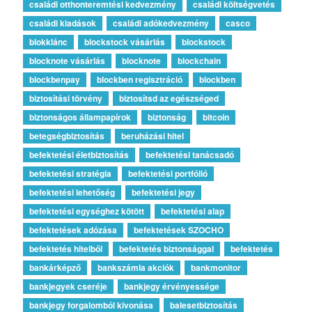
családi otthonteremtési kedvezmény
családi költségvetés
családi kiadások
családi adókedvezmény
casco
blokklánc
blockstock vásárlás
blockstock
blocknote vásárlás
blocknote
blockchain
blockbenpay
blockben regisztráció
blockben
biztosítási törvény
biztosítsd az egészséged
biztonságos állampapírok
biztonság
bitcoin
betegségbiztosítás
beruházási hitel
befektetési életbiztosítás
befektetési tanácsadó
befektetési stratégia
befektetési portfólió
befektetési lehetőség
befektetési jegy
befektetési egységhez kötött
befektetési alap
befektetések adózása
befektetések SZOCHO
befektetés hitelből
befektetés biztonsággal
befektetés
bankárképző
bankszámla akciók
bankmonitor
bankjegyek cseréje
bankjegy érvényessége
bankjegy forgalomból kivonása
balesetbiztosítás