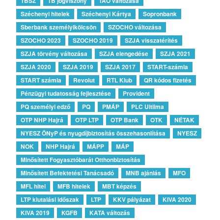
TBSZ
TB jogviszony
TAO változása
Széchenyi hitelek
Széchenyi Kártya
Sopronbank
Sberbank személyikölcsön
SZOCHO változása
SZOCHO 2023
SZOCHO 2019
SZJA visszatérítés
SZJA törvény változása
SZJA elengedése
SZJA 2021
SZJA 2020
SZJA 2019
SZJA 2017
START-számla
START számla
Revolut
RTL Klub
QR kódos fizetés
Pénzügyi tudatosság fejlesztése
Provident
PQ személyi edző
PQ
PMÁP
PLC Ultlima
OTP NHP Hajrá
OTP LTP
OTP Bank
OTK
NÉTAK
NYESZ ÖNyP és nyugdíjbiztosítás összehasonlítása
NYESZ
NOK
NHP Hajrá
MÁPP
MÁP
Minősített Fogyasztóbarát Otthonbiztosítás
Minősített Befektetési Tanácsadó
MNB ajánlás
MFO
MFL hitel
MFB hitelek
MBT képzés
LTP kiutalási időszak
LTP
KKV pályázat
KIVA 2020
KIVA 2019
KGFB
KATA változás