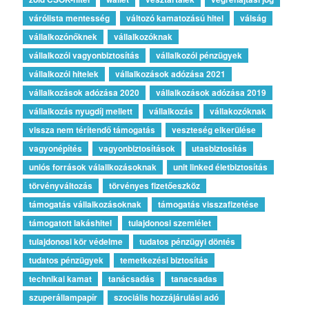
várólista mentesség
változó kamatozású hitel
válság
vállalkozónőknek
vállalkozóknak
vállalkozói vagyonbiztosítás
vállalkozói pénzügyek
vállalkozói hitelek
vállalkozások adózása 2021
vállalkozások adózása 2020
vállalkozások adózása 2019
vállalkozás nyugdíj mellett
vállalkozás
vállakozóknak
vissza nem térítendő támogatás
veszteség elkerülése
vagyonépítés
vagyonbiztosítások
utasbiztosítás
uniós források válallkozásoknak
unit linked életbiztosítás
törvényváltozás
törvényes fizetőeszköz
támogatás vállalkozásoknak
támogatás visszafizetése
támogatott lakáshitel
tulajdonosi szemlélet
tulajdonosi kör védelme
tudatos pénzügyi döntés
tudatos pénzügyek
temetkezési biztosítás
technikai kamat
tanácsadás
tanacsadas
szuperállampapír
szociális hozzájárulási adó