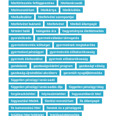
hiteltörlesztés felfüggesztése
hiteltanácsadó
hitelmoratórium
hitelkártya
hitelkiváltás
hitelkalkulátor
hitelfelvétel szempontjai
hitelfelvétel buktatói
hitelfelvétel
hitelből állampapír
hirtelen halál
halogatás ára
hagyományos életbiztosítás
gyorskölcsön
gyermekvállalási támogatás
gyermeknevelés költségei
gyermeknek megtakarítás
gyermeked pénzügyei
gyermekcélú előtakarékosság
gyermek életkezdése
gyermek előtakarékosság
gondolatok
gazdaságvédelmi program
gazdasági válság
gazdaság-újraindítási akcióterv
garantált nyugdíjbiztosítás
független pénzügyi tanácsadó
független pénzügyi tanácsadás díja
független pénzügyi blog
forgóeszközhitel
folyószámlahitel
fogyasztóbarát hitel
fogyasztási hitelek
fizetési moratórium
fix állampapír
fix kamatozású hitel
fiatalok és a pénzügyek
felújítási hitel feltételei
felelősségbiztosítás