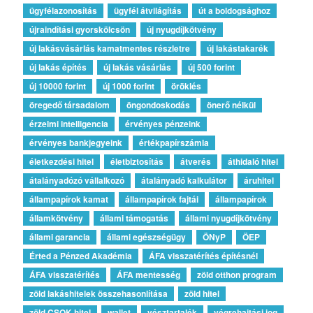
ügyfélazonosítás
ügyfél átvilágítás
út a boldogsághoz
újraindítási gyorskölcsön
új nyugdíjkötvény
új lakásvásárlás kamatmentes részletre
új lakástakarék
új lakás építés
új lakás vásárlás
új 500 forint
új 10000 forint
új 1000 forint
öröklés
öregedő társadalom
öngondoskodás
önerő nélkül
érzelmi intelligencia
érvényes pénzeink
érvényes bankjegyeink
értékpapírszámla
életkezdési hitel
életbiztosítás
átverés
áthidaló hitel
átalányadózó vállalkozó
átalányadó kalkulátor
áruhitel
állampapírok kamat
állampapírok fajtái
állampapírok
államkötvény
állami támogatás
állami nyugdíjkötvény
állami garancia
állami egészségügy
ÖNyP
ÖEP
Érted a Pénzed Akadémia
ÁFA visszatérítés építésnél
ÁFA visszatérítés
ÁFA mentesség
zöld otthon program
zöld lakáshitelek összehasonlítása
zöld hitel
zöld CSOK-hitel
wallet
vésztartalék
végrehajtási jog