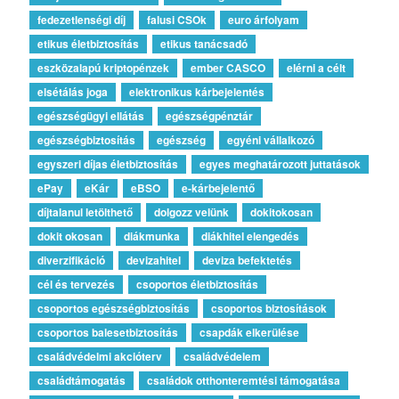
fedezetlenségi díj
falusi CSOk
euro árfolyam
etikus életbiztosítás
etikus tanácsadó
eszközalapú kriptopénzek
ember CASCO
elérni a célt
elsétálás joga
elektronikus kárbejelentés
egészségügyi ellátás
egészségpénztár
egészségbiztosítás
egészség
egyéni vállalkozó
egyszeri díjas életbiztosítás
egyes meghatározott juttatások
ePay
eKár
eBSO
e-kárbejelentő
díjtalanul letölthető
dolgozz velünk
dokitokosan
dokit okosan
diákmunka
diákhitel elengedés
diverzifikáció
devizahitel
deviza befektetés
cél és tervezés
csoportos életbiztosítás
csoportos egészségbiztosítás
csoportos biztosítások
csoportos balesetbiztosítás
csapdák elkerülése
családvédelmi akcióterv
családvédelem
családtámogatás
családok otthonteremtési támogatása