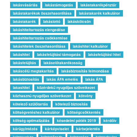
lakásvásárlás
lakástámogatás
lakástakarékpénztár
lakástakarékok összehasonlítása
lakástakarék kalkulátor
lakástakarék
lakáslottó
lakáskölcsön
lakáshiteltartozás elengedése
lakáshiteltartozás csökkentése
lakáshitelek összehasonlítása
lakáshitel kalkulátor
lakáshitel
lakásfelújítási támogatás
lakásfelújítási hitel
lakásfelújítás
lakáselőtakarékosság
lakáscélú megtakarítás
lakásbiztosítás felmondása
lakásbiztosítás
lakás ÁFA emelés
lakás ÁFA
lakashitel
közérdekű nyugdíjas szövetkezet
közhasznú nyugdíjas szövetkezet
kötvény
kötelező szülőtartás
kötelező biztosítás
költségvetéshez kalkulátor
költségcsökkentés
költség optimalizálás
késedelmi pótlék 2019
kérdőív
kárügyintézés
kárképviselet
kárbejelentés
kriptovaluta
kriptotőzsde
kriptopénz
kriptodeviza