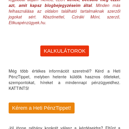
azt, amit kapsz blogbejegyzéseim által
. Minden más
felhasználása az oldalon található tartalmaknak szerzői
jogokat sért. Köszönettel, Cziráki Móni, szerző,
Etikuspénzügyek.hu.
KALKULÁTOROK
Még több értékes információt szeretnél? Kérd a Heti
PénzTippet, melyben hetente küldök hasznos ötleteket,
szempontokat, híreket a mindennapi pénzügyeidhez.
KATTINTS!
Kérem a Heti PénzTippet!
Jól jönne néhány konkrét válasz a kérdéseidre? Eltűnt a