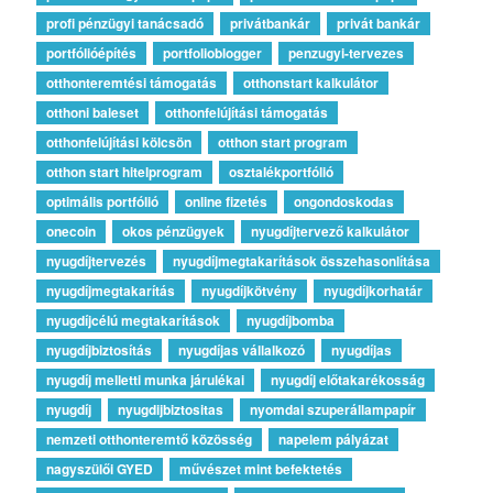
profi pénzügyi tanácsadó
privátbankár
privát bankár
portfólióépítés
portfolioblogger
penzugyi-tervezes
otthonteremtési támogatás
otthonstart kalkulátor
otthoni baleset
otthonfelújítási támogatás
otthonfelújítási kölcsön
otthon start program
otthon start hitelprogram
osztalékportfólió
optimális portfólió
online fizetés
ongondoskodas
onecoin
okos pénzügyek
nyugdíjtervező kalkulátor
nyugdíjtervezés
nyugdíjmegtakarítások összehasonlítása
nyugdíjmegtakarítás
nyugdíjkötvény
nyugdíjkorhatár
nyugdíjcélú megtakarítások
nyugdíjbomba
nyugdíjbiztosítás
nyugdíjas vállalkozó
nyugdíjas
nyugdíj melletti munka járulékai
nyugdíj előtakarékosság
nyugdíj
nyugdijbiztositas
nyomdai szuperállampapír
nemzeti otthonteremtő közösség
napelem pályázat
nagyszülői GYED
művészet mint befektetés