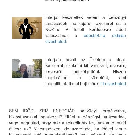
Interjút készítettek velem a pénzügyi
tanácsadók munkájáról, elveimről és a
NOK-ról A feltett kérdésekre adott
válaszaimat a
bdpst24.hu oldalán
olvashatod.
Interjúra hívott az Üzletem.hu oldal.
Karrierről, szakmai kihívásokról, elvekről,
tervekről beszélgettünk. Hiszen
megtaláltam a küldetést, ami
megállíthatatlanul hajt előre.
Itt olvashatod
SEM IDŐD, SEM ENERGIÁD pénzügyi termékekkel,
biztosításokkal foglalkozni? Eltűnt a pénzügyi tanácsadód,
vagy meguntad, hogy már a sokadik hív fel, mostantól majd
ő lesz az? Nincs pénzed, de szeretnéd, ha idővel lenne
biztonságot adó megtakarításod? Van pénzed, de nem