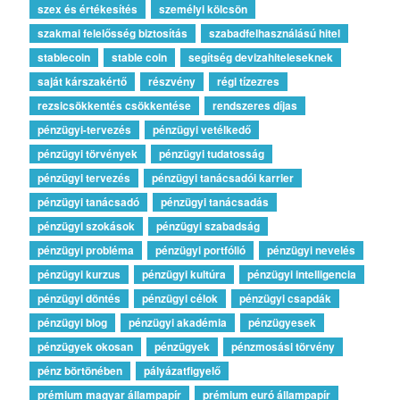
szex és értékesítés
személyi kölcsön
szakmai felelősség biztosítás
szabadfelhasználású hitel
stablecoin
stable coin
segítség devizahiteleseknek
saját kárszakértő
részvény
régi tízezres
rezsicsökkentés csökkentése
rendszeres díjas
pénzügyi-tervezés
pénzügyi vetélkedő
pénzügyi törvények
pénzügyi tudatosság
pénzügyi tervezés
pénzügyi tanácsadói karrier
pénzügyi tanácsadó
pénzügyi tanácsadás
pénzügyi szokások
pénzügyi szabadság
pénzügyi probléma
pénzügyi portfólió
pénzügyi nevelés
pénzügyi kurzus
pénzügyi kultúra
pénzügyi intelligencia
pénzügyi döntés
pénzügyi célok
pénzügyi csapdák
pénzügyi blog
pénzügyi akadémia
pénzügyesek
pénzügyek okosan
pénzügyek
pénzmosási törvény
pénz börtönében
pályázatfigyelő
prémium magyar állampapír
prémium euró állampapír