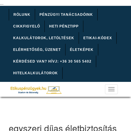
...
RÓLUNK
PÉNZÜGYI TANÁCSADÓINK
CIKKFIGYELŐ
HETI PÉNZTIPP
KALKULÁTOROK, LETÖLTÉSEK
ETIKAI-KÓDEX
ELÉRHETŐSÉG, ÜZENET
ÉLETKÉPEK
KÉRDÉSED VAN? HÍVJ: +36 30 565 5402
HITELKALKULÁTOROK
Toggle
navigation
egyszeri díjas életbiztosítás