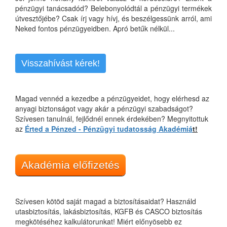
pénzügyi tanácsadód? Belebonyolódtál a pénzügyi termékek
útvesztőjébe? Csak írj vagy hívj, és beszélgessünk arról, ami
Neked fontos pénzügyeidben. Apró betűk nélkül...
Visszahívást kérek!
Magad vennéd a kezedbe a pénzügyeidet, hogy elérhesd az
anyagi biztonságot vagy akár a pénzügyi szabadságot?
Szívesen tanulnál, fejlődnél ennek érdekében? Megnyitottuk
az
Érted a Pénzed - Pénzügyi tudatosság Akadémiá
t!
Akadémia előfizetés
Szívesen kötöd saját magad a biztosításaidat? Használd
utasbiztosítás, lakásbiztosítás, KGFB és CASCO biztosítás
megkötéséhez kalkulátorunkat! Miért előnyösebb ez