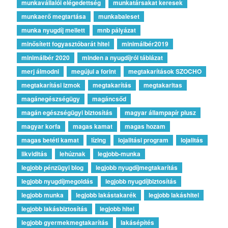
munkavállalói elégedettség
munkatársakat keresek
munkaerő megtartása
munkabaleset
munka nyugdíj mellett
mnb pályázat
minősített fogyasztóbarát hitel
minimálbér2019
minimálbér 2020
minden a nyugdíjról táblázat
merj álmodni
megújul a forint
megtakarítások SZOCHO
megtakarítási izmok
megtakarítás
megtakaritas
magánegészségügy
magáncsőd
magán egészségügyi biztosítás
magyar állampapír plusz
magyar korfa
magas kamat
magas hozam
magas betéti kamat
lízing
lojalitási program
lojalitás
likviditás
lehúznak
legjobb-munka
legjobb pénzügyi blog
legjobb nyugdíjmegtakarítás
legjobb nyugdíjmegoldás
legjobb nyugdíjbiztosítás
legjobb munka
legjobb lakástakarék
legjobb lakáshitel
legjobb lakásbiztosítás
legjobb hitel
legjobb gyermekmegtakarítás
lakásépítés