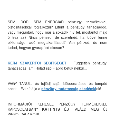
SEM IDŐD, SEM ENERGIÁD pénzügyi termékekkel,
biztosításokkal foglalkozni? Eltűnt a pénzügyi tanácsadód,
vagy meguntad, hogy már a sokadik hív fel, mostantól majd
ő lesz az? Nincs pénzed, de szeretnéd, ha idővel lenne
biztonságot adó megtakarításod? Van pénzed, de nem
tudod, hogyan gyarapítsd okosan?
KÉRJ SZAKÉRTŐI SEGÍTSÉGET
! Független pénzügyi
tanácsadás, ami Rólad szól - apró betűk nélkül...
VAGY TANULJ és fejlődj saját időbeosztásod és tempód
szerint! Ezt kínálja a
pénzügyi tudatosság akadémiá
nk!
INFORMÁCIÓT KERESEL PÉNZÜGYI TERMÉKEKKEL
KAPCSOLATBAN?
KATTINTS
ÉS TALÁLD MEG ÚJ
WEBOLDALAMON!