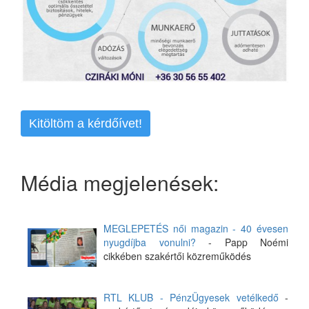
Kitöltöm a kérdőívet!
Média megjelenések:
MEGLEPETÉS női magazin - 40 évesen
nyugdíjba vonulni?
- Papp Noémi
cikkében szakértői közreműködés
RTL KLUB - PénzÜgyesek vetélkedő
-