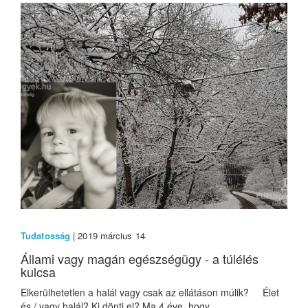
Tudatosság
| 2019 március 14
Állami vagy magán egészségügy - a túlélés
kulcsa
Elkerülhetetlen a halál vagy csak az ellátáson múlik? Élet
és / vagy halál? Ki dönti el? Ma 4 éve, hogy...