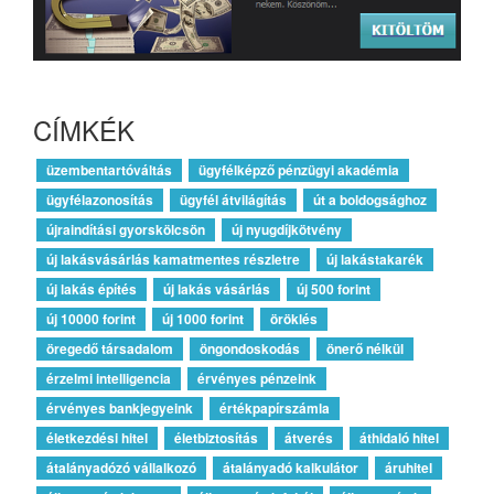
CÍMKÉK
üzembentartóváltás
ügyfélképző pénzügyi akadémia
ügyfélazonosítás
ügyfél átvilágítás
út a boldogsághoz
újraindítási gyorskölcsön
új nyugdíjkötvény
új lakásvásárlás kamatmentes részletre
új lakástakarék
új lakás építés
új lakás vásárlás
új 500 forint
új 10000 forint
új 1000 forint
öröklés
öregedő társadalom
öngondoskodás
önerő nélkül
érzelmi intelligencia
érvényes pénzeink
érvényes bankjegyeink
értékpapírszámla
életkezdési hitel
életbiztosítás
átverés
áthidaló hitel
átalányadózó vállalkozó
átalányadó kalkulátor
áruhitel