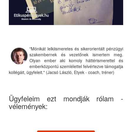
"Mónikát lelkiismeretes és sikerorientált pénzügyi
szakembernek és vezetőnek ismertem meg.
Olyan ember aki komoly háttérismerettel és
emberközpontú szemlélettel felvértezve támogatja
kollégáit, ügyfeleit." (Jacsó László, Etyek - coach, tréner)
Ügyfeleim ezt mondják rólam -
vélemények: