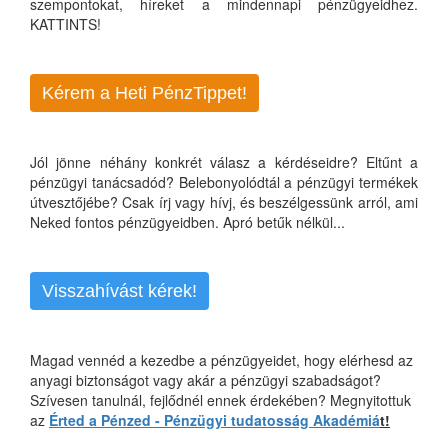
szempontokat, híreket a mindennapi pénzügyeidhez.
KATTINTS!
Kérem a Heti PénzTippet!
Jól jönne néhány konkrét válasz a kérdéseidre? Eltűnt a
pénzügyi tanácsadód? Belebonyolódtál a pénzügyi termékek
útvesztőjébe? Csak írj vagy hívj, és beszélgessünk arról, ami
Neked fontos pénzügyeidben. Apró betűk nélkül...
Visszahívást kérek!
Magad vennéd a kezedbe a pénzügyeidet, hogy elérhesd az
anyagi biztonságot vagy akár a pénzügyi szabadságot?
Szívesen tanulnál, fejlődnél ennek érdekében? Megnyitottuk
az
Érted a Pénzed - Pénzügyi tudatosság Akadémiá
t!