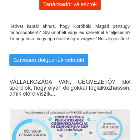
Tanácsadót választok
Kedvet kaptál ahhoz, hogy kipróbáld Magad pénzügyi
tanácsadóként? Szakmabeli vagy és szeretnél kiteljesedni?
Támogatásra vagy épp önállóságra vágysz? Beszélgessünk!
Szívesen dolgoznék veletek!
VÁLLALKOZÁSA VAN, CÉGVEZETŐ? Időt
spórolok, hogy olyan dolgokkal foglalkozhasson,
amik előre viszik...