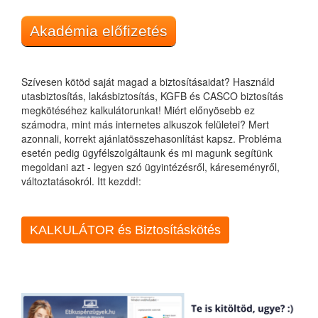
Akadémia előfizetés
Szívesen kötöd saját magad a biztosításaidat? Használd
utasbiztosítás, lakásbiztosítás, KGFB és CASCO biztosítás
megkötéséhez kalkulátorunkat! Miért előnyösebb ez
számodra, mint más internetes alkuszok felületei? Mert
azonnali, korrekt ajánlatösszehasonlítást kapsz. Probléma
esetén pedig ügyfélszolgáltaunk és mi magunk segítünk
megoldani azt - legyen szó ügyintézésről, káreseményről,
változtatásokról. Itt kezdd!:
KALKULÁTOR és Biztosításkötés