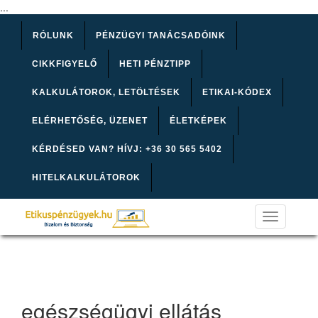
...
RÓLUNK
PÉNZÜGYI TANÁCSADÓINK
CIKKFIGYELŐ
HETI PÉNZTIPP
KALKULÁTOROK, LETÖLTÉSEK
ETIKAI-KÓDEX
ELÉRHETŐSÉG, ÜZENET
ÉLETKÉPEK
KÉRDÉSED VAN? HÍVJ: +36 30 565 5402
HITELKALKULÁTOROK
Toggle
navigation
egészségügyi ellátás