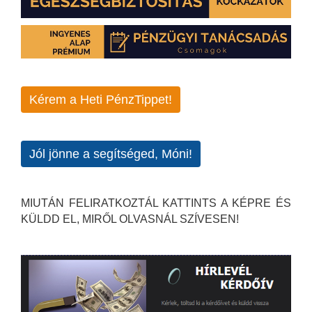
Kérem a Heti PénzTippet!
Jól jönne a segítséged, Móni!
MIUTÁN FELIRATKOZTÁL KATTINTS A KÉPRE ÉS
KÜLDD EL, MIRŐL OLVASNÁL SZÍVESEN!