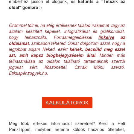
emberhez jusson el blogunk, és
kattints a "Tetszik az
oldal" gombra
:)
Örömmel tölt el, ha elég értékesnek találod írásaimat vagy az
általam készített képeket, infografikákat és grafikonokat,
hogy felhasználd. Forrásmegjelöléssel
linkelve
az
oldalamat
, szabadon teheted. Sokat dolgozom azzal, hogy a
legjobbat adjam Neked, ezért
kérlek, becsüld meg ezzel
azt, amit kapsz blogbejegyzéseim által
. Minden más
felhasználása az oldalon található tartalmaknak szerzői
jogokat sért. Köszönettel, Cziráki Móni, szerző,
Etikuspénzügyek.hu.
KALKULÁTOROK
Még több értékes információt szeretnél? Kérd a Heti
PénzTippet, melyben hetente küldök hasznos ötleteket,