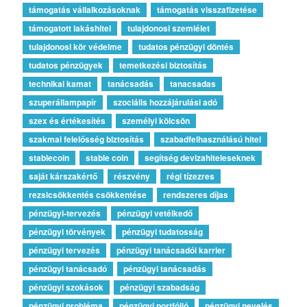
támogatás vállalkozásoknak
támogatás visszafizetése
támogatott lakáshitel
tulajdonosi szemlélet
tulajdonosi kör védelme
tudatos pénzügyi döntés
tudatos pénzügyek
temetkezési biztosítás
technikai kamat
tanácsadás
tanacsadas
szuperállampapír
szociális hozzájárulási adó
szex és értékesítés
személyi kölcsön
szakmai felelősség biztosítás
szabadfelhasználású hitel
stablecoin
stable coin
segítség devizahiteleseknek
saját kárszakértő
részvény
régi tízezres
rezsicsökkentés csökkentése
rendszeres díjas
pénzügyi-tervezés
pénzügyi vetélkedő
pénzügyi törvények
pénzügyi tudatosság
pénzügyi tervezés
pénzügyi tanácsadói karrier
pénzügyi tanácsadó
pénzügyi tanácsadás
pénzügyi szokások
pénzügyi szabadság
pénzügyi probléma
pénzügyi portfólió
pénzügyi nevelés