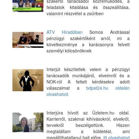
szakértő tanácsadói közreműködés, a
feladatok kitalálása és összeállítása,
valamint részvétel a zsűriben
ATV Híradóban
Somos Andrással
pénzügyi szakértőként arról, mi a
következménye a karácsonyra felvett
személyi kölcsönöknek
Interjút készítettek velem a pénzügyi
tanácsadók munkájáról, elveimről és a
NOK-ról A feltett kérdésekre adott
válaszaimat a
bdpst24.hu oldalán
olvashatod.
Interjúra hívott az Üzletem.hu oldal.
Karrierről, szakmai kihívásokról, elvekről,
tervekről beszélgettünk. Hiszen
megtaláltam a küldetést, ami
megállíthatatlanul hajt előre.
Itt olvashatod