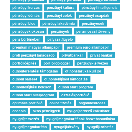
pénzügyi kurzus
pénzügyi kultúra
pénzügyi intelligencia
pénzügyi döntés
pénzügyi célok
pénzügyi csapdák
pénzügyi blog
pénzügyi akadémia
pénzügyesek
pénzügyek okosan
pénzügyek
pénzmosási törvény
pénz börtönében
pályázatfigyelő
prémium magyar állampapír
prémium euró állampapír
profi pénzügyi tanácsadó
privátbankár
privát bankár
portfólióépítés
portfolioblogger
penzugyi-tervezes
otthonteremtési támogatás
otthonstart kalkulátor
otthoni baleset
otthonfelújítási támogatás
otthonfelújítási kölcsön
otthon start program
otthon start hitelprogram
osztalékportfólió
optimális portfólió
online fizetés
ongondoskodas
onecoin
okos pénzügyek
nyugdíjtervező kalkulátor
nyugdíjtervezés
nyugdíjmegtakarítások összehasonlítása
nyugdíjmegtakarítás
nyugdíjkötvény
nyugdíjkorhatár