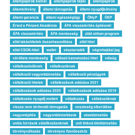
állampapírok kamat
állampapírok fajtái
állampapírok
államkötvény
állami támogatás
állami nyugdíjkötvény
állami garancia
állami egészségügy
ÖNyP
ÖEP
Érted a Pénzed Akadémia
ÁFA visszatérítés építésnél
ÁFA visszatérítés
ÁFA mentesség
zöld otthon program
zöld lakáshitelek összehasonlítása
zöld hitel
zöld CSOK-hitel
wallet
vésztartalék
végrehajtási jog
várólista mentesség
változó kamatozású hitel
válság
vállalkozónőknek
vállalkozóknak
vállalkozói vagyonbiztosítás
vállalkozói pénzügyek
vállalkozói hitelek
vállalkozások adózása 2021
vállalkozások adózása 2020
vállalkozások adózása 2019
vállalkozás nyugdíj mellett
vállalkozás
vállakozóknak
vissza nem térítendő támogatás
veszteség elkerülése
vagyonépítés
vagyonbiztosítások
utasbiztosítás
uniós források válallkozásoknak
unit linked életbiztosítás
törvényváltozás
törvényes fizetőeszköz