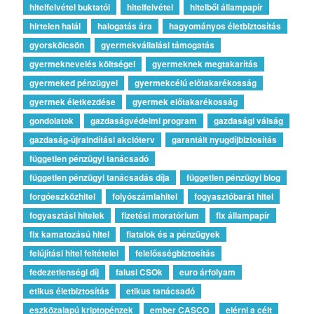
hitelfelvétel buktatói
hitelfelvétel
hitelből állampapír
hirtelen halál
halogatás ára
hagyományos életbiztosítás
gyorskölcsön
gyermekvállalási támogatás
gyermeknevelés költségei
gyermeknek megtakarítás
gyermeked pénzügyei
gyermekcélú előtakarékosság
gyermek életkezdése
gyermek előtakarékosság
gondolatok
gazdaságvédelmi program
gazdasági válság
gazdaság-újraindítási akcióterv
garantált nyugdíjbiztosítás
független pénzügyi tanácsadó
független pénzügyi tanácsadás díja
független pénzügyi blog
forgóeszközhitel
folyószámlahitel
fogyasztóbarát hitel
fogyasztási hitelek
fizetési moratórium
fix állampapír
fix kamatozású hitel
fiatalok és a pénzügyek
felújítási hitel feltételei
felelősségbiztosítás
fedezetlenségi díj
falusi CSOk
euro árfolyam
etikus életbiztosítás
etikus tanácsadó
eszközalapú kriptopénzek
ember CASCO
elérni a célt