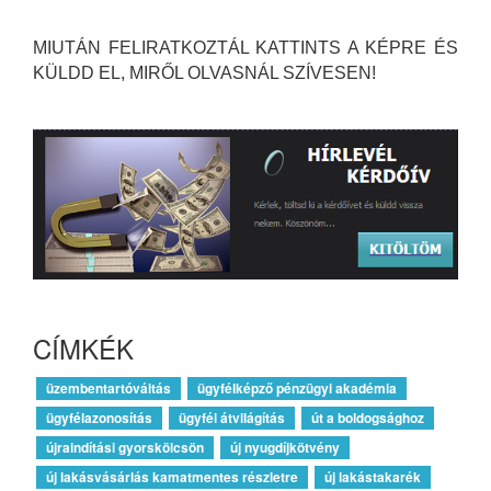
MIUTÁN FELIRATKOZTÁL KATTINTS A KÉPRE ÉS
KÜLDD EL, MIRŐL OLVASNÁL SZÍVESEN!
CÍMKÉK
üzembentartóváltás
ügyfélképző pénzügyi akadémia
ügyfélazonosítás
ügyfél átvilágítás
út a boldogsághoz
újraindítási gyorskölcsön
új nyugdíjkötvény
új lakásvásárlás kamatmentes részletre
új lakástakarék