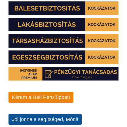
Kérem a Heti PénzTippet!
Jól jönne a segítséged, Móni!