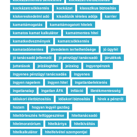
kockázatcsökkentés
kockázat
klasszikus biztosítás
kiskereskedelmi adó
kisadózók tételes adója
karrier
kamattámogatás
kamattámogatott hitelek
kamatos kamat kalkulátor
kamatmentes hitel
kamatkedvezmények
kamatcsökkentés
kamatadómentes
jövedelem terhelhetősége
jó ügyfél
jó tanácsadó jellemzői
jó pénzügyi tanácsadó
járulékok
juttatások
jelzáloghitel
jelzalog
ingyenpénzek
ingyenes pénzügyi tanácsadás
ingyenes
ingyen napelem
ingyen hitel
ingatlanbefektetés
ingatlanalap
ingatlan ÁFA
infláció
illetékmentesség
időskori életbiztosítás
időskori biztosítás
hírek a pénzről
hozam
hogyan legyél gazdag
hiteltörlesztés felfüggesztése
hiteltanácsadó
hitelmoratórium
hitelkártya
hitelkiváltás
hitelkalkulátor
hitelfelvétel szempontjai