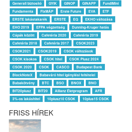
Generali biztosító
GYIK
GINOP
GINAPP
FundiMini
Fundamenta
FixMÁP
Erste Future
EVA
ETF
ERSTE lakástakarék
ERSTE
EQ
EKHO változása
EHO 2019
EFPA végzettség
Dunning-Kruger hatás
Cápák között
Cafetéria 2020
Cafetéria 2019
Cafetéria 2018
Cafetéria 2017
CSOK2023
CSOK2021
CSOK2019
CSOK változások
CSOK kisokos
CSOK hitel
CSOK Plusz 2024
CSOK 2020
CSOK
CASCO
Budapest Bank
BlockNoteX
Babaváró hitel igénylési feltételei
Babakötvény
BTC
BSO
BNOX
BNO
BIT20plusz
BIT20
Allianz Életprogram
AFR
3%-os lakáshitel
10plusz10 CSOK
10plus15 CSOK
FRISS HÍREK