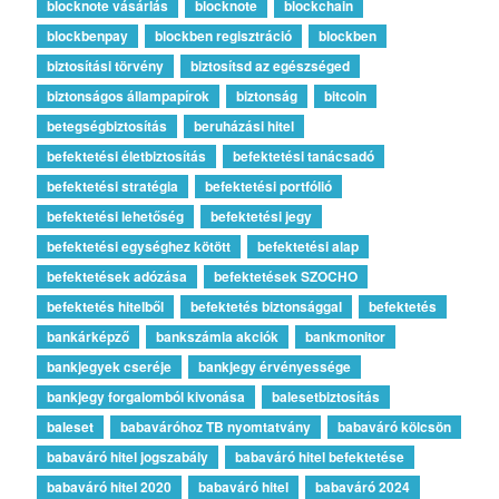
blocknote vásárlás
blocknote
blockchain
blockbenpay
blockben regisztráció
blockben
biztosítási törvény
biztosítsd az egészséged
biztonságos állampapírok
biztonság
bitcoin
betegségbiztosítás
beruházási hitel
befektetési életbiztosítás
befektetési tanácsadó
befektetési stratégia
befektetési portfólió
befektetési lehetőség
befektetési jegy
befektetési egységhez kötött
befektetési alap
befektetések adózása
befektetések SZOCHO
befektetés hitelből
befektetés biztonsággal
befektetés
bankárképző
bankszámla akciók
bankmonitor
bankjegyek cseréje
bankjegy érvényessége
bankjegy forgalomból kivonása
balesetbiztosítás
baleset
babaváróhoz TB nyomtatvány
babaváró kölcsön
babaváró hitel jogszabály
babaváró hitel befektetése
babaváró hitel 2020
babaváró hitel
babaváró 2024