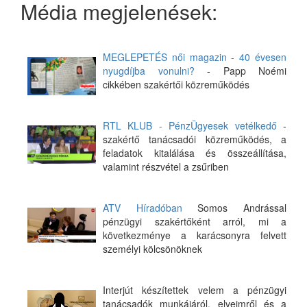
Média megjelenések:
MEGLEPETÉS női magazin - 40 évesen
nyugdíjba vonulni?
- Papp Noémi
cikkében szakértői közreműködés
RTL KLUB - PénzÜgyesek vetélkedő
-
szakértő tanácsadói közreműködés, a
feladatok kitalálása és összeállítása,
valamint részvétel a zsűriben
ATV Híradóban
Somos Andrással
pénzügyi szakértőként arról, mi a
következménye a karácsonyra felvett
személyi kölcsönöknek
Interjút készítettek velem a pénzügyi
tanácsadók munkájáról, elveimről és a