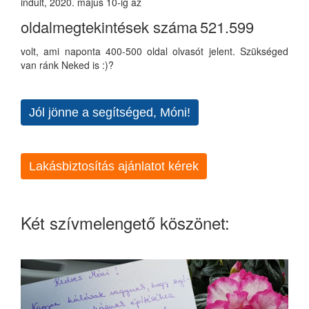
indult, 2020. május 10-ig az
oldalmegtekintések száma
521.599
volt, ami naponta 400-500 oldal olvasót jelent. Szükséged
van ránk Neked is :)?
Jól jönne a segítséged, Móni!
Lakásbiztosítás ajánlatot kérek
Két szívmelengető köszönet: