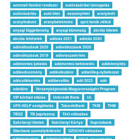
azonnali fizetési rendszer
autóvásárlási támogatás
autóvásárlás
autó hitel
asszonyhitel
aranyletét
aranyfedezet
aranybefektetés
apró betűk nélkül
anyagi függetlenség
anyagi biztonság
akciós hitelek
akciós feltételek
adózás 2021
adózás 2020
adóváltozások 2025
adóváltozások 2020
adóváltozások 2019
adóvisszatérítés
adómentes juttatás
adómentes befektetés
adókönnyítés
adókedvezmény
adókalkulátor
adóelőleg-nyilatkozat
adócsökkentés
adóbevallás
adó 2023
adó
adatlánc
Versenyképesebb Magyarországért Program
VIP kórházi ellátás
Unicredit Bank
UL
UFS HELP szolgáltatás
TakarékBank
TKM
THM
TBSZ
TB jogviszony
TAO változása
Széchenyi hitelek
Széchenyi Kártya
Sopronbank
Sberbank személyikölcsön
SZOCHO változása
SZOCHO 2023
SZOCHO 2019
SZJA visszatérítés