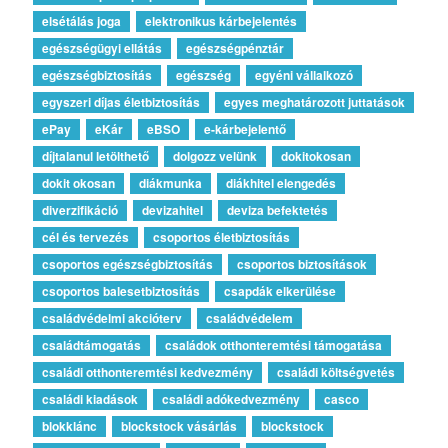
elsétálás joga
elektronikus kárbejelentés
egészségügyi ellátás
egészségpénztár
egészségbiztosítás
egészség
egyéni vállalkozó
egyszeri díjas életbiztosítás
egyes meghatározott juttatások
ePay
eKár
eBSO
e-kárbejelentő
díjtalanul letölthető
dolgozz velünk
dokitokosan
dokit okosan
diákmunka
diákhitel elengedés
diverzifikáció
devizahitel
deviza befektetés
cél és tervezés
csoportos életbiztosítás
csoportos egészségbiztosítás
csoportos biztosítások
csoportos balesetbiztosítás
csapdák elkerülése
családvédelmi akcióterv
családvédelem
családtámogatás
családok otthonteremtési támogatása
családi otthonteremtési kedvezmény
családi költségvetés
családi kiadások
családi adókedvezmény
casco
blokklánc
blockstock vásárlás
blockstock