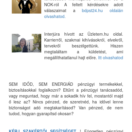
NOK-ról A feltett kérdésekre adott
válaszaimat a
bdpst24.hu oldalán
olvashatod.
Interjúra hívott az Üzletem.hu oldal.
Karrierről, szakmai kihívásokról, elvekről,
tervekről beszélgettünk. Hiszen
megtaláltam a küldetést, ami
megállíthatatlanul hajt előre.
Itt olvashatod
SEM IDŐD, SEM ENERGIÁD pénzügyi termékekkel,
biztosításokkal foglalkozni? Eltűnt a pénzügyi tanácsadód,
vagy meguntad, hogy már a sokadik hív fel, mostantól majd
ő lesz az? Nincs pénzed, de szeretnéd, ha idővel lenne
biztonságot adó megtakarításod? Van pénzed, de nem
tudod, hogyan gyarapítsd okosan?
KÉRJ SZAKÉRTŐI SEGÍTSÉGET
! Független pénzügyi