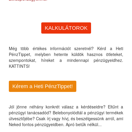
KALKULÁTOROK
Még több értékes információt szeretnél? Kérd a Heti
PénzTippet, melyben hetente küldök hasznos ötleteket,
szempontokat, híreket a mindennapi pénzügyeidhez.
KATTINTS!
Kérem a Heti PénzTippet!
Jól jönne néhány konkrét válasz a kérdéseidre? Eltűnt a
pénzügyi tanácsadód? Belebonyolódtál a pénzügyi termékek
útvesztőjébe? Csak írj vagy hívj, és beszélgessünk arról, ami
Neked fontos pénzügyeidben. Apró betűk nélkül...