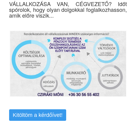
VÁLLALKOZÁSA VAN, CÉGVEZETŐ? Időt
spórolok, hogy olyan dolgokkal foglalkozhasson,
amik előre viszik...
Kitöltöm a kérdőívet!