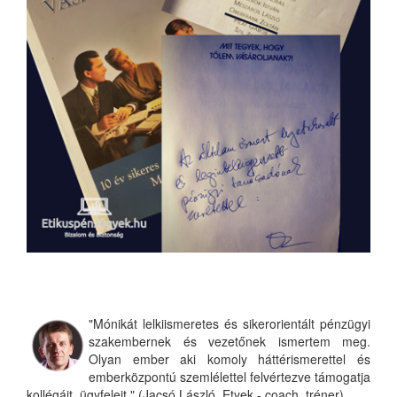
"Mónikát lelkiismeretes és sikerorientált pénzügyi
szakembernek és vezetőnek ismertem meg.
Olyan ember aki komoly háttérismerettel és
emberközpontú szemlélettel felvértezve támogatja
kollégáit, ügyfeleit." (Jacsó László, Etyek - coach, tréner)