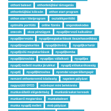
otthoni baleset
otthonfelújítási támogatás
otthonfelújítási kölcsön
otthon start program
otthon start hitelprogram
osztalékportfólió
optimális portfólió
online fizetés
ongondoskodas
onecoin
okos pénzügyek
nyugdíjtervező kalkulátor
nyugdíjtervezés
nyugdíjmegtakarítások összehasonlítása
nyugdíjmegtakarítás
nyugdíjkötvény
nyugdíjkorhatár
nyugdíjcélú megtakarítások
nyugdíjbomba
nyugdíjbiztosítás
nyugdíjas vállalkozó
nyugdíjas
nyugdíj melletti munka járulékai
nyugdíj előtakarékosság
nyugdíj
nyugdijbiztositas
nyomdai szuperállampapír
nemzeti otthonteremtő közösség
napelem pályázat
nagyszülői GYED
művészet mint befektetés
munkavállalói elégedettség
munkatársakat keresek
munkaerő megtartása
munkabaleset
munka nyugdíj mellett
mnb pályázat