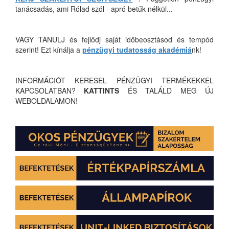
tanácsadás, ami Rólad szól - apró betűk nélkül...
VAGY TANULJ és fejlődj saját időbeosztásod és tempód
szerint! Ezt kínálja a
pénzügyi tudatosság akadémiá
nk!
INFORMÁCIÓT KERESEL PÉNZÜGYI TERMÉKEKKEL
KAPCSOLATBAN?
KATTINTS
ÉS TALÁLD MEG ÚJ
WEBOLDALAMON!