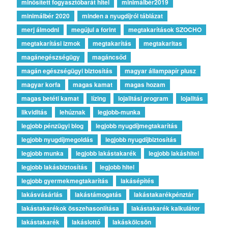
minősített fogyasztóbarát hitel
minimálbér2019
minimálbér 2020
minden a nyugdíjról táblázat
merj álmodni
megújul a forint
megtakarítások SZOCHO
megtakarítási izmok
megtakarítás
megtakaritas
magánegészségügy
magáncsőd
magán egészségügyi biztosítás
magyar állampapír plusz
magyar korfa
magas kamat
magas hozam
magas betéti kamat
lízing
lojalitási program
lojalitás
likviditás
lehúznak
legjobb-munka
legjobb pénzügyi blog
legjobb nyugdíjmegtakarítás
legjobb nyugdíjmegoldás
legjobb nyugdíjbiztosítás
legjobb munka
legjobb lakástakarék
legjobb lakáshitel
legjobb lakásbiztosítás
legjobb hitel
legjobb gyermekmegtakarítás
lakásépítés
lakásvásárlás
lakástámogatás
lakástakarékpénztár
lakástakarékok összehasonlítása
lakástakarék kalkulátor
lakástakarék
lakáslottó
lakáskölcsön