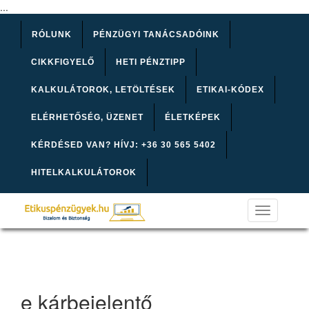
...
RÓLUNK
PÉNZÜGYI TANÁCSADÓINK
CIKKFIGYELŐ
HETI PÉNZTIPP
KALKULÁTOROK, LETÖLTÉSEK
ETIKAI-KÓDEX
ELÉRHETŐSÉG, ÜZENET
ÉLETKÉPEK
KÉRDÉSED VAN? HÍVJ: +36 30 565 5402
HITELKALKULÁTOROK
Toggle
navigation
e kárbejelentő