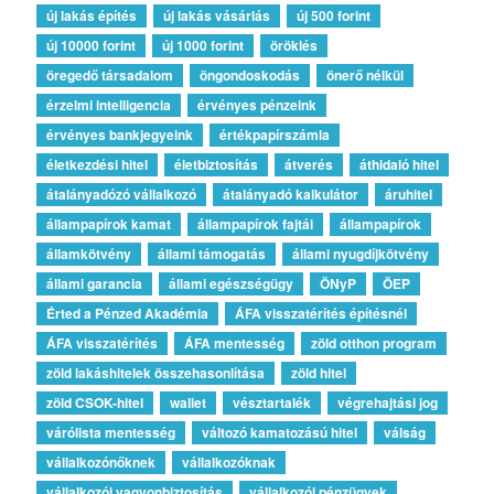
új lakás építés
új lakás vásárlás
új 500 forint
új 10000 forint
új 1000 forint
öröklés
öregedő társadalom
öngondoskodás
önerő nélkül
érzelmi intelligencia
érvényes pénzeink
érvényes bankjegyeink
értékpapírszámla
életkezdési hitel
életbiztosítás
átverés
áthidaló hitel
átalányadózó vállalkozó
átalányadó kalkulátor
áruhitel
állampapírok kamat
állampapírok fajtái
állampapírok
államkötvény
állami támogatás
állami nyugdíjkötvény
állami garancia
állami egészségügy
ÖNyP
ÖEP
Érted a Pénzed Akadémia
ÁFA visszatérítés építésnél
ÁFA visszatérítés
ÁFA mentesség
zöld otthon program
zöld lakáshitelek összehasonlítása
zöld hitel
zöld CSOK-hitel
wallet
vésztartalék
végrehajtási jog
várólista mentesség
változó kamatozású hitel
válság
vállalkozónőknek
vállalkozóknak
vállalkozói vagyonbiztosítás
vállalkozói pénzügyek