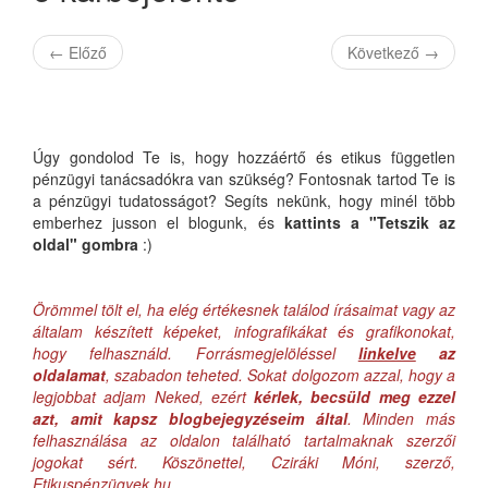
←
Előző
Következő
→
Úgy gondolod Te is, hogy hozzáértő és etikus független
pénzügyi tanácsadókra van szükség? Fontosnak tartod Te is
a pénzügyi tudatosságot? Segíts nekünk, hogy minél több
emberhez jusson el blogunk, és
kattints a "Tetszik az
oldal" gombra
:)
Örömmel tölt el, ha elég értékesnek találod írásaimat vagy az
általam készített képeket, infografikákat és grafikonokat,
hogy felhasználd. Forrásmegjelöléssel
linkelve
az
oldalamat
, szabadon teheted. Sokat dolgozom azzal, hogy a
legjobbat adjam Neked, ezért
kérlek, becsüld meg ezzel
azt, amit kapsz blogbejegyzéseim által
. Minden más
felhasználása az oldalon található tartalmaknak szerzői
jogokat sért. Köszönettel, Cziráki Móni, szerző,
Etikuspénzügyek.hu.