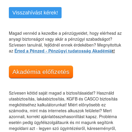
Visszahívást kérek!
Magad vennéd a kezedbe a pénzügyeidet, hogy elérhesd az
anyagi biztonságot vagy akár a pénzügyi szabadságot?
Szívesen tanulnál, fejlődnél ennek érdekében? Megnyitottuk
az
Érted a Pénzed - Pénzügyi tudatosság Akadémiá
t!
Akadémia előfizetés
Szívesen kötöd saját magad a biztosításaidat? Használd
utasbiztosítás, lakásbiztosítás, KGFB és CASCO biztosítás
megkötéséhez kalkulátorunkat! Miért előnyösebb ez
számodra, mint más internetes alkuszok felületei? Mert
azonnali, korrekt ajánlatösszehasonlítást kapsz. Probléma
esetén pedig ügyfélszolgáltaunk és mi magunk segítünk
megoldani azt - legyen szó ügyintézésről, káreseményről,