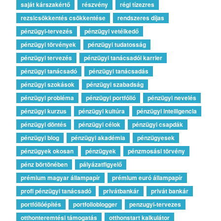
saját kárszakértő
részvény
régi tízezres
rezsicsökkentés csökkentése
rendszeres díjas
pénzügyi-tervezés
pénzügyi vetélkedő
pénzügyi törvények
pénzügyi tudatosság
pénzügyi tervezés
pénzügyi tanácsadói karrier
pénzügyi tanácsadó
pénzügyi tanácsadás
pénzügyi szokások
pénzügyi szabadság
pénzügyi probléma
pénzügyi portfólió
pénzügyi nevelés
pénzügyi kurzus
pénzügyi kultúra
pénzügyi intelligencia
pénzügyi döntés
pénzügyi célok
pénzügyi csapdák
pénzügyi blog
pénzügyi akadémia
pénzügyesek
pénzügyek okosan
pénzügyek
pénzmosási törvény
pénz börtönében
pályázatfigyelő
prémium magyar állampapír
prémium euró állampapír
profi pénzügyi tanácsadó
privátbankár
privát bankár
portfólióépítés
portfolioblogger
penzugyi-tervezes
otthonteremtési támogatás
otthonstart kalkulátor