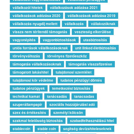
vállalkozói hitelek
vállalkozások adózása 2021
vállalkozások adózása 2020
vállalkozások adózása 2019
vállalkozás nyugdíj mellett
vállalkozás
vállakozóknak
vissza nem térítendő támogatás
veszteség elkerülése
vagyonépítés
vagyonbiztosítások
utasbiztosítás
uniós források válallkozásoknak
unit linked életbiztosítás
törvényváltozás
törvényes fizetőeszköz
támogatás vállalkozásoknak
támogatás visszafizetése
támogatott lakáshitel
tulajdonosi szemlélet
tulajdonosi kör védelme
tudatos pénzügyi döntés
tudatos pénzügyek
temetkezési biztosítás
technikai kamat
tanácsadás
tanacsadas
szuperállampapír
szociális hozzájárulási adó
szex és értékesítés
személyi kölcsön
szakmai felelősség biztosítás
szabadfelhasználású hitel
stablecoin
stable coin
segítség devizahiteleseknek