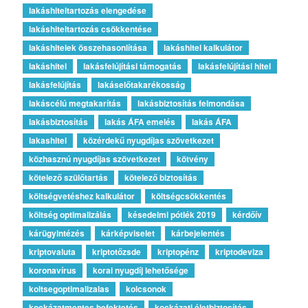
lakáshiteltartozás elengedése
lakáshiteltartozás csökkentése
lakáshitelek összehasonlítása
lakáshitel kalkulátor
lakáshitel
lakásfelújítási támogatás
lakásfelújítási hitel
lakásfelújítás
lakáselőtakarékosság
lakáscélú megtakarítás
lakásbiztosítás felmondása
lakásbiztosítás
lakás ÁFA emelés
lakás ÁFA
lakashitel
közérdekű nyugdíjas szövetkezet
közhasznú nyugdíjas szövetkezet
kötvény
kötelező szülőtartás
kötelező biztosítás
költségvetéshez kalkulátor
költségcsökkentés
költség optimalizálás
késedelmi pótlék 2019
kérdőív
kárügyintézés
kárképviselet
kárbejelentés
kriptovaluta
kriptotőzsde
kriptopénz
kriptodeviza
koronavírus
korai nyugdíj lehetősége
koltsegoptimalizalas
kolcsonok
kockázatmentes befektetés
kockázati életbiztosítás