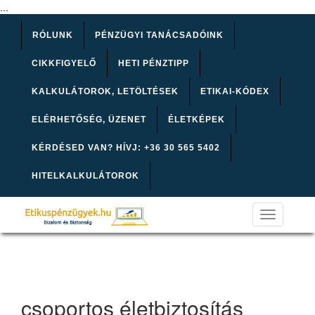
...
RÓLUNK
PÉNZÜGYI TANÁCSADÓINK
CIKKFIGYELŐ
HETI PÉNZTIPP
KALKULÁTOROK, LETÖLTÉSEK
ETIKAI-KÓDEX
ELÉRHETŐSÉG, ÜZENET
ÉLETKÉPEK
KÉRDÉSED VAN? HÍVJ: +36 30 565 5402
HITELKALKULÁTOROK
Toggle
navigation
csoportos életbiztosítás