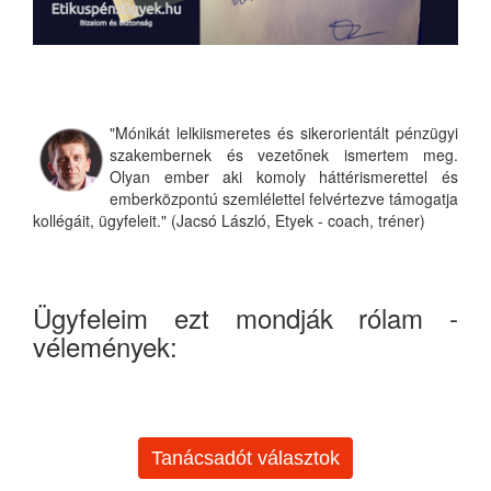
"Mónikát lelkiismeretes és sikerorientált pénzügyi
szakembernek és vezetőnek ismertem meg.
Olyan ember aki komoly háttérismerettel és
emberközpontú szemlélettel felvértezve támogatja
kollégáit, ügyfeleit." (Jacsó László, Etyek - coach, tréner)
Ügyfeleim ezt mondják rólam -
vélemények:
Tanácsadót választok