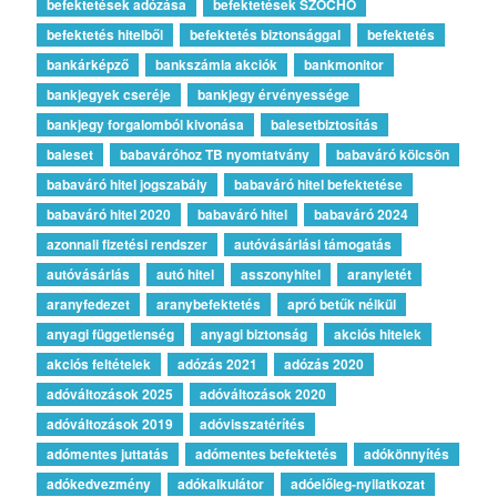
befektetések adózása
befektetések SZOCHO
befektetés hitelből
befektetés biztonsággal
befektetés
bankárképző
bankszámla akciók
bankmonitor
bankjegyek cseréje
bankjegy érvényessége
bankjegy forgalomból kivonása
balesetbiztosítás
baleset
babaváróhoz TB nyomtatvány
babaváró kölcsön
babaváró hitel jogszabály
babaváró hitel befektetése
babaváró hitel 2020
babaváró hitel
babaváró 2024
azonnali fizetési rendszer
autóvásárlási támogatás
autóvásárlás
autó hitel
asszonyhitel
aranyletét
aranyfedezet
aranybefektetés
apró betűk nélkül
anyagi függetlenség
anyagi biztonság
akciós hitelek
akciós feltételek
adózás 2021
adózás 2020
adóváltozások 2025
adóváltozások 2020
adóváltozások 2019
adóvisszatérítés
adómentes juttatás
adómentes befektetés
adókönnyítés
adókedvezmény
adókalkulátor
adóelőleg-nyilatkozat