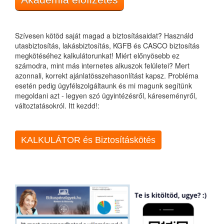
Szívesen kötöd saját magad a biztosításaidat? Használd
utasbiztosítás, lakásbiztosítás, KGFB és CASCO biztosítás
megkötéséhez kalkulátorunkat! Miért előnyösebb ez
számodra, mint más internetes alkuszok felületei? Mert
azonnali, korrekt ajánlatösszehasonlítást kapsz. Probléma
esetén pedig ügyfélszolgáltaunk és mi magunk segítünk
megoldani azt - legyen szó ügyintézésről, káreseményről,
változtatásokról. Itt kezdd!:
KALKULÁTOR és Biztosításkötés