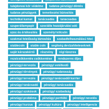
tulajdonosi kör védelme
tudatos pénzügyi döntés
tudatos pénzügyek
temetkezési biztosítás
technikai kamat
tanácsadás
tanacsadas
szuperállampapír
szociális hozzájárulási adó
szex és értékesítés
személyi kölcsön
szakmai felelősség biztosítás
szabadfelhasználású hitel
stablecoin
stable coin
segítség devizahiteleseknek
saját kárszakértő
részvény
régi tízezres
rezsicsökkentés csökkentése
rendszeres díjas
pénzügyi-tervezés
pénzügyi vetélkedő
pénzügyi törvények
pénzügyi tudatosság
pénzügyi tervezés
pénzügyi tanácsadói karrier
pénzügyi tanácsadó
pénzügyi tanácsadás
pénzügyi szokások
pénzügyi szabadság
pénzügyi probléma
pénzügyi portfólió
pénzügyi nevelés
pénzügyi kurzus
pénzügyi kultúra
pénzügyi intelligencia