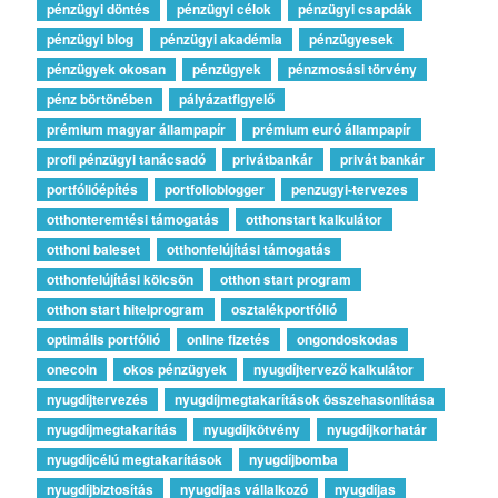
pénzügyi döntés
pénzügyi célok
pénzügyi csapdák
pénzügyi blog
pénzügyi akadémia
pénzügyesek
pénzügyek okosan
pénzügyek
pénzmosási törvény
pénz börtönében
pályázatfigyelő
prémium magyar állampapír
prémium euró állampapír
profi pénzügyi tanácsadó
privátbankár
privát bankár
portfólióépítés
portfolioblogger
penzugyi-tervezes
otthonteremtési támogatás
otthonstart kalkulátor
otthoni baleset
otthonfelújítási támogatás
otthonfelújítási kölcsön
otthon start program
otthon start hitelprogram
osztalékportfólió
optimális portfólió
online fizetés
ongondoskodas
onecoin
okos pénzügyek
nyugdíjtervező kalkulátor
nyugdíjtervezés
nyugdíjmegtakarítások összehasonlítása
nyugdíjmegtakarítás
nyugdíjkötvény
nyugdíjkorhatár
nyugdíjcélú megtakarítások
nyugdíjbomba
nyugdíjbiztosítás
nyugdíjas vállalkozó
nyugdíjas