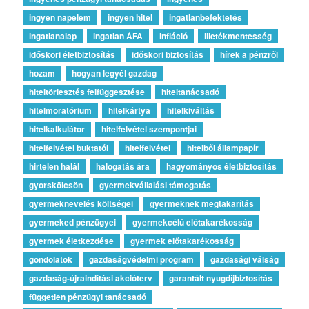
ingyen napelem
ingyen hitel
ingatlanbefektetés
ingatlanalap
ingatlan ÁFA
infláció
illetékmentesség
időskori életbiztosítás
időskori biztosítás
hírek a pénzről
hozam
hogyan legyél gazdag
hiteltörlesztés felfüggesztése
hiteltanácsadó
hitelmoratórium
hitelkártya
hitelkiváltás
hitelkalkulátor
hitelfelvétel szempontjai
hitelfelvétel buktatói
hitelfelvétel
hitelből állampapír
hirtelen halál
halogatás ára
hagyományos életbiztosítás
gyorskölcsön
gyermekvállalási támogatás
gyermeknevelés költségei
gyermeknek megtakarítás
gyermeked pénzügyei
gyermekcélú előtakarékosság
gyermek életkezdése
gyermek előtakarékosság
gondolatok
gazdaságvédelmi program
gazdasági válság
gazdaság-újraindítási akcióterv
garantált nyugdíjbiztosítás
független pénzügyi tanácsadó