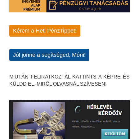
Kérem a Heti PénzTippet!
Jól jönne a segítséged, Móni!
MIUTÁN FELIRATKOZTÁL KATTINTS A KÉPRE ÉS
KÜLDD EL, MIRŐL OLVASNÁL SZÍVESEN!