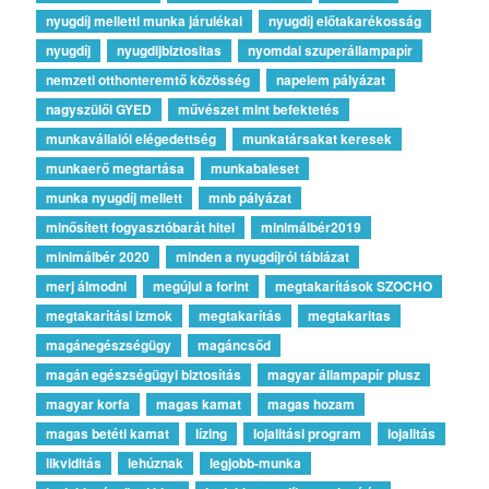
nyugdíj melletti munka járulékai
nyugdíj előtakarékosság
nyugdíj
nyugdijbiztositas
nyomdai szuperállampapír
nemzeti otthonteremtő közösség
napelem pályázat
nagyszülői GYED
művészet mint befektetés
munkavállalói elégedettség
munkatársakat keresek
munkaerő megtartása
munkabaleset
munka nyugdíj mellett
mnb pályázat
minősített fogyasztóbarát hitel
minimálbér2019
minimálbér 2020
minden a nyugdíjról táblázat
merj álmodni
megújul a forint
megtakarítások SZOCHO
megtakarítási izmok
megtakarítás
megtakaritas
magánegészségügy
magáncsőd
magán egészségügyi biztosítás
magyar állampapír plusz
magyar korfa
magas kamat
magas hozam
magas betéti kamat
lízing
lojalitási program
lojalitás
likviditás
lehúznak
legjobb-munka