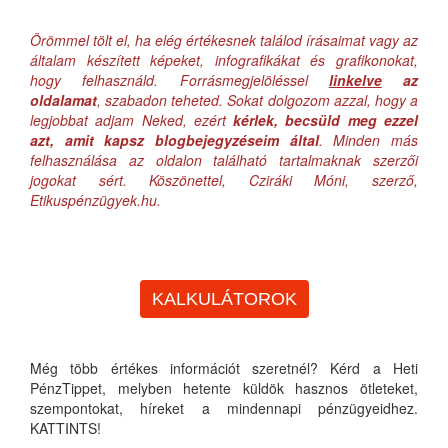
Örömmel tölt el, ha elég értékesnek találod írásaimat vagy az
általam készített képeket, infografikákat és grafikonokat,
hogy felhasználd. Forrásmegjelöléssel
linkelve
az
oldalamat
, szabadon teheted. Sokat dolgozom azzal, hogy a
legjobbat adjam Neked, ezért
kérlek, becsüld meg ezzel
azt, amit kapsz blogbejegyzéseim által
. Minden más
felhasználása az oldalon található tartalmaknak szerzői
jogokat sért. Köszönettel, Cziráki Móni, szerző,
Etikuspénzügyek.hu.
KALKULÁTOROK
Még több értékes információt szeretnél? Kérd a Heti
PénzTippet, melyben hetente küldök hasznos ötleteket,
szempontokat, híreket a mindennapi pénzügyeidhez.
KATTINTS!