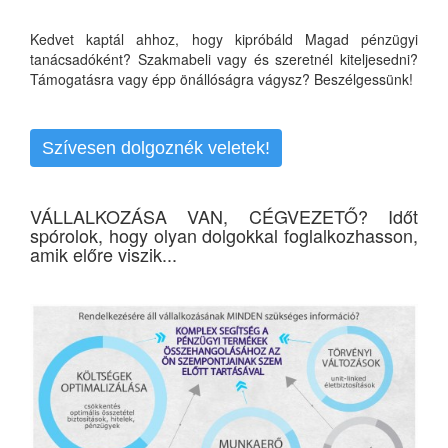
Kedvet kaptál ahhoz, hogy kipróbáld Magad pénzügyi
tanácsadóként? Szakmabeli vagy és szeretnél kiteljesedni?
Támogatásra vagy épp önállóságra vágysz? Beszélgessünk!
Szívesen dolgoznék veletek!
VÁLLALKOZÁSA VAN, CÉGVEZETŐ? Időt
spórolok, hogy olyan dolgokkal foglalkozhasson,
amik előre viszik...