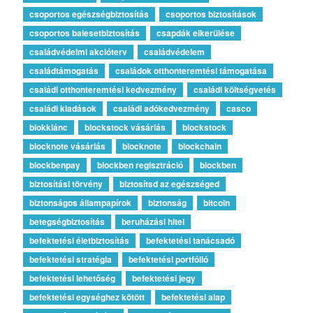
csoportos egészségbiztosítás
csoportos biztosítások
csoportos balesetbiztosítás
csapdák elkerülése
családvédelmi akcióterv
családvédelem
családtámogatás
családok otthonteremtési támogatása
családi otthonteremtési kedvezmény
családi költségvetés
családi kiadások
családi adókedvezmény
casco
blokklánc
blockstock vásárlás
blockstock
blocknote vásárlás
blocknote
blockchain
blockbenpay
blockben regisztráció
blockben
biztosítási törvény
biztosítsd az egészséged
biztonságos állampapírok
biztonság
bitcoin
betegségbiztosítás
beruházási hitel
befektetési életbiztosítás
befektetési tanácsadó
befektetési stratégia
befektetési portfólió
befektetési lehetőség
befektetési jegy
befektetési egységhez kötött
befektetési alap