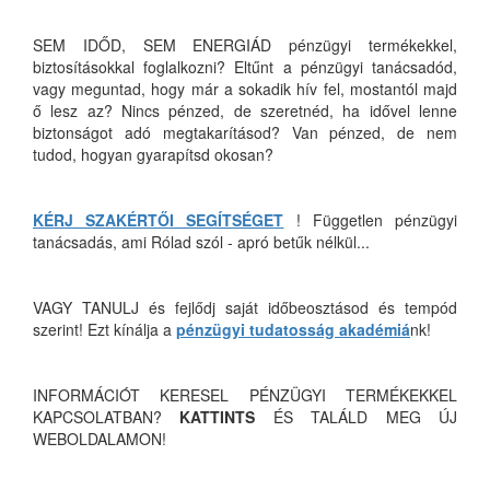
SEM IDŐD, SEM ENERGIÁD pénzügyi termékekkel,
biztosításokkal foglalkozni? Eltűnt a pénzügyi tanácsadód,
vagy meguntad, hogy már a sokadik hív fel, mostantól majd
ő lesz az? Nincs pénzed, de szeretnéd, ha idővel lenne
biztonságot adó megtakarításod? Van pénzed, de nem
tudod, hogyan gyarapítsd okosan?
KÉRJ SZAKÉRTŐI SEGÍTSÉGET
! Független pénzügyi
tanácsadás, ami Rólad szól - apró betűk nélkül...
VAGY TANULJ és fejlődj saját időbeosztásod és tempód
szerint! Ezt kínálja a
pénzügyi tudatosság akadémiá
nk!
INFORMÁCIÓT KERESEL PÉNZÜGYI TERMÉKEKKEL
KAPCSOLATBAN?
KATTINTS
ÉS TALÁLD MEG ÚJ
WEBOLDALAMON!