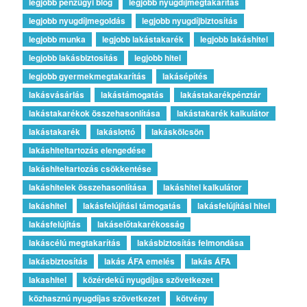
legjobb pénzügyi blog
legjobb nyugdíjmegtakarítás
legjobb nyugdíjmegoldás
legjobb nyugdíjbiztosítás
legjobb munka
legjobb lakástakarék
legjobb lakáshitel
legjobb lakásbiztosítás
legjobb hitel
legjobb gyermekmegtakarítás
lakásépítés
lakásvásárlás
lakástámogatás
lakástakarékpénztár
lakástakarékok összehasonlítása
lakástakarék kalkulátor
lakástakarék
lakáslottó
lakáskölcsön
lakáshiteltartozás elengedése
lakáshiteltartozás csökkentése
lakáshitelek összehasonlítása
lakáshitel kalkulátor
lakáshitel
lakásfelújítási támogatás
lakásfelújítási hitel
lakásfelújítás
lakáselőtakarékosság
lakáscélú megtakarítás
lakásbiztosítás felmondása
lakásbiztosítás
lakás ÁFA emelés
lakás ÁFA
lakashitel
közérdekű nyugdíjas szövetkezet
közhasznú nyugdíjas szövetkezet
kötvény