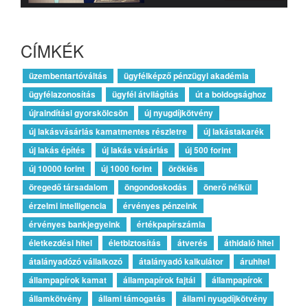
CÍMKÉK
üzembentartóváltás
ügyfélképző pénzügyi akadémia
ügyfélazonosítás
ügyfél átvilágítás
út a boldogsághoz
újraindítási gyorskölcsön
új nyugdíjkötvény
új lakásvásárlás kamatmentes részletre
új lakástakarék
új lakás építés
új lakás vásárlás
új 500 forint
új 10000 forint
új 1000 forint
öröklés
öregedő társadalom
öngondoskodás
önerő nélkül
érzelmi intelligencia
érvényes pénzeink
érvényes bankjegyeink
értékpapírszámla
életkezdési hitel
életbiztosítás
átverés
áthidaló hitel
átalányadózó vállalkozó
átalányadó kalkulátor
áruhitel
állampapírok kamat
állampapírok fajtái
állampapírok
államkötvény
állami támogatás
állami nyugdíjkötvény