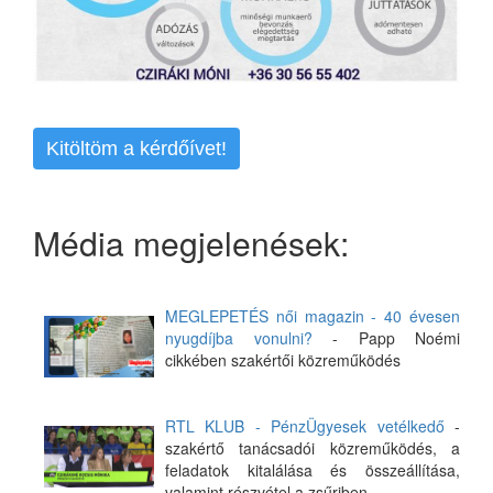
Kitöltöm a kérdőívet!
Média megjelenések:
MEGLEPETÉS női magazin - 40 évesen
nyugdíjba vonulni?
- Papp Noémi
cikkében szakértői közreműködés
RTL KLUB - PénzÜgyesek vetélkedő
-
szakértő tanácsadói közreműködés, a
feladatok kitalálása és összeállítása,
valamint részvétel a zsűriben