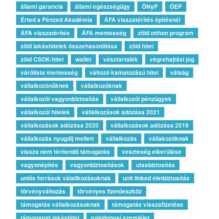
állami garancia
állami egészségügy
ÖNyP
ÖEP
Érted a Pénzed Akadémia
ÁFA visszatérítés építésnél
ÁFA visszatérítés
ÁFA mentesség
zöld otthon program
zöld lakáshitelek összehasonlítása
zöld hitel
zöld CSOK-hitel
wallet
vésztartalék
végrehajtási jog
várólista mentesség
változó kamatozású hitel
válság
vállalkozónőknek
vállalkozóknak
vállalkozói vagyonbiztosítás
vállalkozói pénzügyek
vállalkozói hitelek
vállalkozások adózása 2021
vállalkozások adózása 2020
vállalkozások adózása 2019
vállalkozás nyugdíj mellett
vállalkozás
vállakozóknak
vissza nem térítendő támogatás
veszteség elkerülése
vagyonépítés
vagyonbiztosítások
utasbiztosítás
uniós források válallkozásoknak
unit linked életbiztosítás
törvényváltozás
törvényes fizetőeszköz
támogatás vállalkozásoknak
támogatás visszafizetése
támogatott lakáshitel
tulajdonosi szemlélet