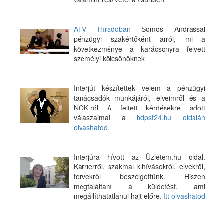
ATV Híradóban
Somos Andrással
pénzügyi szakértőként arról, mi a
következménye a karácsonyra felvett
személyi kölcsönöknek
Interjút készítettek velem a pénzügyi
tanácsadók munkájáról, elveimről és a
NOK-ról A feltett kérdésekre adott
válaszaimat a
bdpst24.hu oldalán
olvashatod.
Interjúra hívott az Üzletem.hu oldal.
Karrierről, szakmai kihívásokról, elvekről,
tervekről beszélgettünk. Hiszen
megtaláltam a küldetést, ami
megállíthatatlanul hajt előre.
Itt olvashatod