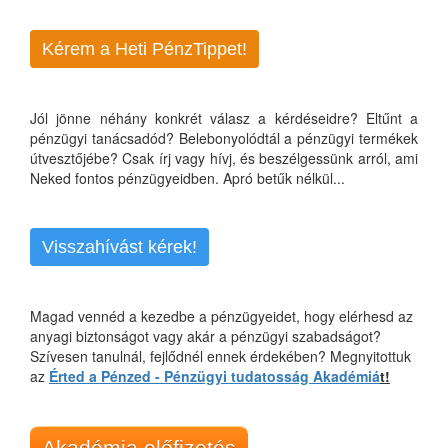
Kérem a Heti PénzTippet!
Jól jönne néhány konkrét válasz a kérdéseidre? Eltűnt a
pénzügyi tanácsadód? Belebonyolódtál a pénzügyi termékek
útvesztőjébe? Csak írj vagy hívj, és beszélgessünk arról, ami
Neked fontos pénzügyeidben. Apró betűk nélkül...
Visszahívást kérek!
Magad vennéd a kezedbe a pénzügyeidet, hogy elérhesd az
anyagi biztonságot vagy akár a pénzügyi szabadságot?
Szívesen tanulnál, fejlődnél ennek érdekében? Megnyitottuk
az
Érted a Pénzed - Pénzügyi tudatosság Akadémiá
t!
Akadémia előfizetés