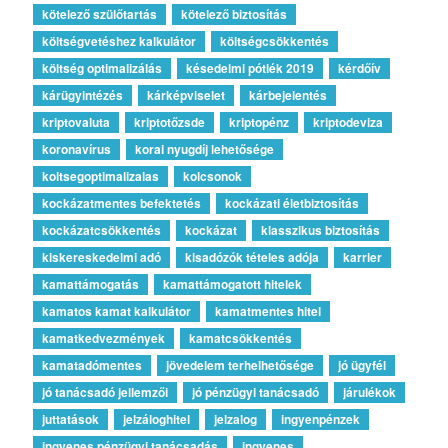
kötelező szülőtartás
kötelező biztosítás
költségvetéshez kalkulátor
költségcsökkentés
költség optimalizálás
késedelmi pótlék 2019
kérdőív
kárügyintézés
kárképviselet
kárbejelentés
kriptovaluta
kriptotőzsde
kriptopénz
kriptodeviza
koronavírus
korai nyugdíj lehetősége
koltsegoptimalizalas
kolcsonok
kockázatmentes befektetés
kockázati életbiztosítás
kockázatcsökkentés
kockázat
klasszikus biztosítás
kiskereskedelmi adó
kisadózók tételes adója
karrier
kamattámogatás
kamattámogatott hitelek
kamatos kamat kalkulátor
kamatmentes hitel
kamatkedvezmények
kamatcsökkentés
kamatadómentes
jövedelem terhelhetősége
jó ügyfél
jó tanácsadó jellemzői
jó pénzügyi tanácsadó
járulékok
juttatások
jelzáloghitel
jelzalog
ingyenpénzek
ingyenes pénzügyi tanácsadás
ingyenes