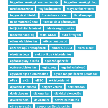
független pénzügyi tanácsadás díja
független pénzügyi blog
forgóeszközhitel
folyószámlahitel
fogyasztóbarát hitel
fogyasztási hitelek
fizetési moratórium
fix állampapír
fix kamatozású hitel
fiatalok és a pénzügyek
felújítási hitel feltételei
felelősségbiztosítás
fedezetlenségi díj
falusi CSOk
euro árfolyam
etikus életbiztosítás
etikus tanácsadó
eszközalapú kriptopénzek
ember CASCO
elérni a célt
elsétálás joga
elektronikus kárbejelentés
egészségügyi ellátás
egészségpénztár
egészségbiztosítás
egészség
egyéni vállalkozó
egyszeri díjas életbiztosítás
egyes meghatározott juttatások
ePay
eKár
eBSO
e-kárbejelentő
díjtalanul letölthető
dolgozz velünk
dokitokosan
dokit okosan
diákmunka
diákhitel elengedés
diverzifikáció
devizahitel
deviza befektetés
cél és tervezés
csoportos életbiztosítás