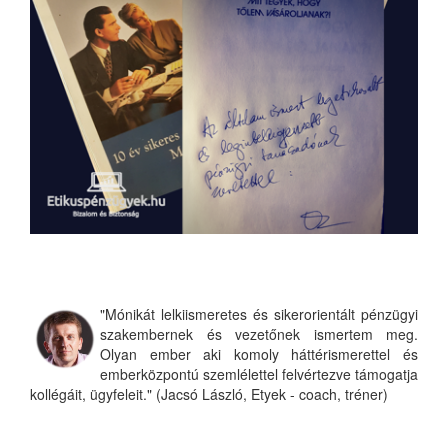
"Mónikát lelkiismeretes és sikerorientált pénzügyi
szakembernek és vezetőnek ismertem meg.
Olyan ember aki komoly háttérismerettel és
emberközpontú szemlélettel felvértezve támogatja
kollégáit, ügyfeleit." (Jacsó László, Etyek - coach, tréner)