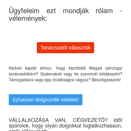
Ügyfeleim ezt mondják rólam -
vélemények:
Tanácsadót választok
Kedvet kaptál ahhoz, hogy kipróbáld Magad pénzügyi
tanácsadóként? Szakmabeli vagy és szeretnél kiteljesedni?
Támogatásra vagy épp önállóságra vágysz? Beszélgessünk!
Szívesen dolgoznék veletek!
VÁLLALKOZÁSA VAN, CÉGVEZETŐ? Időt
spórolok, hogy olyan dolgokkal foglalkozhasson,
amik előre viszik...