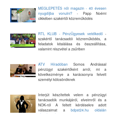
MEGLEPETÉS női magazin - 40 évesen
nyugdíjba vonulni?
- Papp Noémi
cikkében szakértői közreműködés
RTL KLUB - PénzÜgyesek vetélkedő
-
szakértő tanácsadói közreműködés, a
feladatok kitalálása és összeállítása,
valamint részvétel a zsűriben
ATV Híradóban
Somos Andrással
pénzügyi szakértőként arról, mi a
következménye a karácsonyra felvett
személyi kölcsönöknek
Interjút készítettek velem a pénzügyi
tanácsadók munkájáról, elveimről és a
NOK-ról A feltett kérdésekre adott
válaszaimat a
bdpst24.hu oldalán