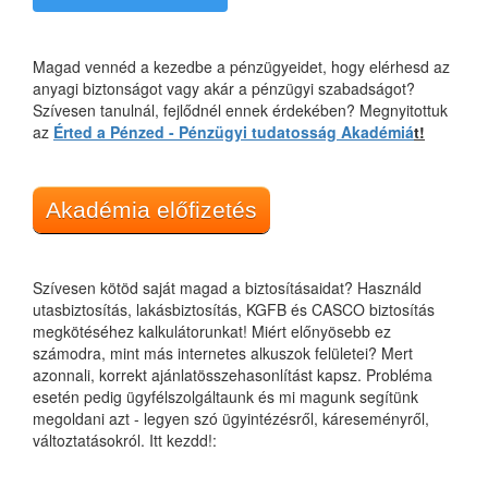
Magad vennéd a kezedbe a pénzügyeidet, hogy elérhesd az
anyagi biztonságot vagy akár a pénzügyi szabadságot?
Szívesen tanulnál, fejlődnél ennek érdekében? Megnyitottuk
az
Érted a Pénzed - Pénzügyi tudatosság Akadémiá
t!
Akadémia előfizetés
Szívesen kötöd saját magad a biztosításaidat? Használd
utasbiztosítás, lakásbiztosítás, KGFB és CASCO biztosítás
megkötéséhez kalkulátorunkat! Miért előnyösebb ez
számodra, mint más internetes alkuszok felületei? Mert
azonnali, korrekt ajánlatösszehasonlítást kapsz. Probléma
esetén pedig ügyfélszolgáltaunk és mi magunk segítünk
megoldani azt - legyen szó ügyintézésről, káreseményről,
változtatásokról. Itt kezdd!: