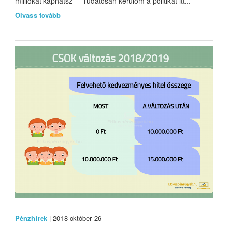
milliókat kaphatsz Tudatosan kerülöm a politikát itt...
Olvass tovább
Pénzhírek
| 2018 október 26