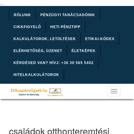
...
RÓLUNK
PÉNZÜGYI TANÁCSADÓINK
CIKKFIGYELŐ
HETI PÉNZTIPP
KALKULÁTOROK, LETÖLTÉSEK
ETIKAI-KÓDEX
ELÉRHETŐSÉG, ÜZENET
ÉLETKÉPEK
KÉRDÉSED VAN? HÍVJ: +36 30 565 5402
HITELKALKULÁTOROK
Toggle
navigation
családok otthonteremtési