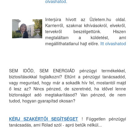
olvashatod.
Interjúra hívott az Üzletem.hu oldal.
Karrierről, szakmai kihívásokról, elvekről,
tervekről beszélgettünk. Hiszen
megtaláltam a küldetést, ami
megállíthatatlanul hajt előre.
Itt olvashatod
SEM IDŐD, SEM ENERGIÁD pénzügyi termékekkel,
biztosításokkal foglalkozni? Eltűnt a pénzügyi tanácsadód,
vagy meguntad, hogy már a sokadik hív fel, mostantól majd
ő lesz az? Nincs pénzed, de szeretnéd, ha idővel lenne
biztonságot adó megtakarításod? Van pénzed, de nem
tudod, hogyan gyarapítsd okosan?
KÉRJ SZAKÉRTŐI SEGÍTSÉGET
! Független pénzügyi
tanácsadás, ami Rólad szól - apró betűk nélkül...