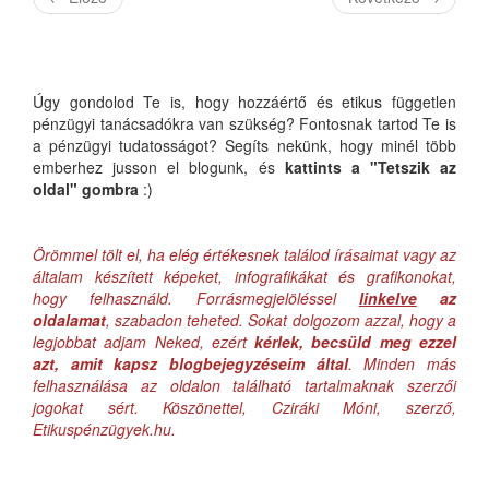
Úgy gondolod Te is, hogy hozzáértő és etikus független
pénzügyi tanácsadókra van szükség? Fontosnak tartod Te is
a pénzügyi tudatosságot? Segíts nekünk, hogy minél több
emberhez jusson el blogunk, és
kattints a "Tetszik az
oldal" gombra
:)
Örömmel tölt el, ha elég értékesnek találod írásaimat vagy az
általam készített képeket, infografikákat és grafikonokat,
hogy felhasználd. Forrásmegjelöléssel
linkelve
az
oldalamat
, szabadon teheted. Sokat dolgozom azzal, hogy a
legjobbat adjam Neked, ezért
kérlek, becsüld meg ezzel
azt, amit kapsz blogbejegyzéseim által
. Minden más
felhasználása az oldalon található tartalmaknak szerzői
jogokat sért. Köszönettel, Cziráki Móni, szerző,
Etikuspénzügyek.hu.