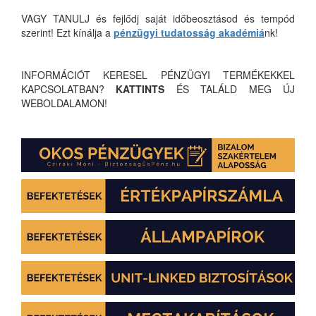
VAGY TANULJ és fejlődj saját időbeosztásod és tempód
szerint! Ezt kínálja a
pénzügyi tudatosság akadémiá
nk!
INFORMÁCIÓT KERESEL PÉNZÜGYI TERMÉKEKKEL
KAPCSOLATBAN?
KATTINTS
ÉS TALÁLD MEG ÚJ
WEBOLDALAMON!