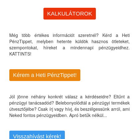
KALKULÁTOROK
Még több értékes információt szeretnél? Kérd a Heti
PénzTippet, melyben hetente küldök hasznos ötleteket,
szempontokat, híreket a mindennapi pénzügyeidhez.
KATTINTS!
Kérem a Heti PénzTippet!
Jól jönne néhány konkrét válasz a kérdéseidre? Eltűnt a
pénzügyi tanácsadód? Belebonyolódtál a pénzügyi termékek
útvesztőjébe? Csak írj vagy hívj, és beszélgessünk arról, ami
Neked fontos pénzügyeidben. Apró betűk nélkül...
Visszahívást kérek!