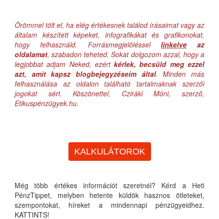
Örömmel tölt el, ha elég értékesnek találod írásaimat vagy az
általam készített képeket, infografikákat és grafikonokat,
hogy felhasználd. Forrásmegjelöléssel
linkelve
az
oldalamat
, szabadon teheted. Sokat dolgozom azzal, hogy a
legjobbat adjam Neked, ezért
kérlek, becsüld meg ezzel
azt, amit kapsz blogbejegyzéseim által
. Minden más
felhasználása az oldalon található tartalmaknak szerzői
jogokat sért. Köszönettel, Cziráki Móni, szerző,
Etikuspénzügyek.hu.
KALKULÁTOROK
Még több értékes információt szeretnél? Kérd a Heti
PénzTippet, melyben hetente küldök hasznos ötleteket,
szempontokat, híreket a mindennapi pénzügyeidhez.
KATTINTS!