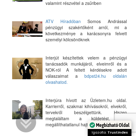
valamint részvétel a zsűriben
ATV Híradóban
Somos Andrással
pénzügyi szakértőként arról, mi a
következménye a karácsonyra felvett
személyi kölcsönöknek
Interjút készítettek velem a pénzügyi
tanácsadók munkájáról, elveimről és a
NOK-ról A feltett kérdésekre adott
válaszaimat a
bdpst24.hu oldalán
olvashatod.
Interjúra hívott az Üzletem.hu oldal.
Karrierről, szakmai kihívásokról, elvekről,
tervekről beszélgettünk. Hiszen
megtaláltam a küldetést, ami
megállíthatatlanul hajt előre.
Itt olvashatod
Megbízható Oldal
Igazolta:
Trustindex