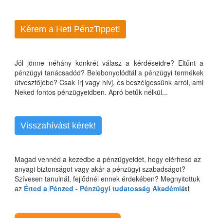
Kérem a Heti PénzTippet!
Jól jönne néhány konkrét válasz a kérdéseidre? Eltűnt a
pénzügyi tanácsadód? Belebonyolódtál a pénzügyi termékek
útvesztőjébe? Csak írj vagy hívj, és beszélgessünk arról, ami
Neked fontos pénzügyeidben. Apró betűk nélkül...
Visszahívást kérek!
Magad vennéd a kezedbe a pénzügyeidet, hogy elérhesd az
anyagi biztonságot vagy akár a pénzügyi szabadságot?
Szívesen tanulnál, fejlődnél ennek érdekében? Megnyitottuk
az
Érted a Pénzed - Pénzügyi tudatosság Akadémiá
t!