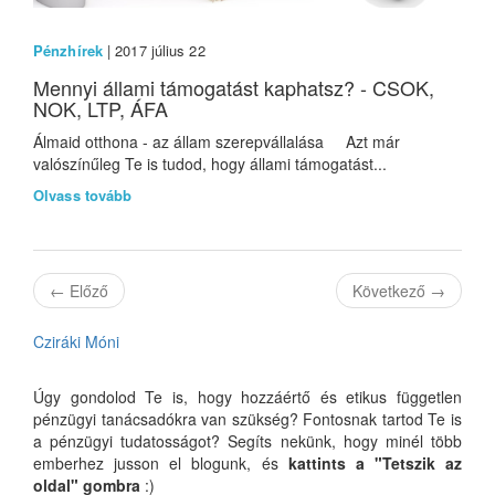
Pénzhírek
| 2017 július 22
Mennyi állami támogatást kaphatsz? - CSOK,
NOK, LTP, ÁFA
Álmaid otthona - az állam szerepvállalása Azt már
valószínűleg Te is tudod, hogy állami támogatást...
Olvass tovább
←
Előző
Következő
→
Cziráki Móni
Úgy gondolod Te is, hogy hozzáértő és etikus független
pénzügyi tanácsadókra van szükség? Fontosnak tartod Te is
a pénzügyi tudatosságot? Segíts nekünk, hogy minél több
emberhez jusson el blogunk, és
kattints a "Tetszik az
oldal" gombra
:)