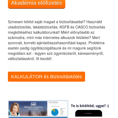
Akadémia előfizetés
Szívesen kötöd saját magad a biztosításaidat? Használd
utasbiztosítás, lakásbiztosítás, KGFB és CASCO biztosítás
megkötéséhez kalkulátorunkat! Miért előnyösebb ez
számodra, mint más internetes alkuszok felületei? Mert
azonnali, korrekt ajánlatösszehasonlítást kapsz. Probléma
esetén pedig ügyfélszolgáltaunk és mi magunk segítünk
megoldani azt - legyen szó ügyintézésről, káreseményről,
változtatásokról. Itt kezdd!:
KALKULÁTOR és Biztosításkötés