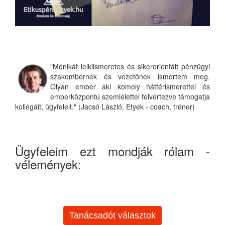
"Mónikát lelkiismeretes és sikerorientált pénzügyi
szakembernek és vezetőnek ismertem meg.
Olyan ember aki komoly háttérismerettel és
emberközpontú szemlélettel felvértezve támogatja
kollégáit, ügyfeleit." (Jacsó László, Etyek - coach, tréner)
Ügyfeleim ezt mondják rólam -
vélemények:
Tanácsadót választok