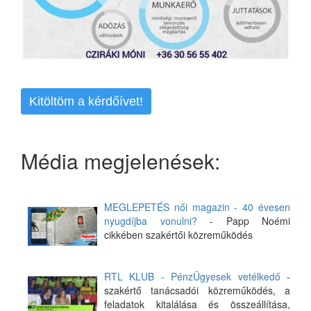
Kitöltöm a kérdőívet!
Média megjelenések:
MEGLEPETÉS női magazin - 40 évesen
nyugdíjba vonulni?
- Papp Noémi
cikkében szakértői közreműködés
RTL KLUB - PénzÜgyesek vetélkedő
-
szakértő tanácsadói közreműködés, a
feladatok kitalálása és összeállítása,