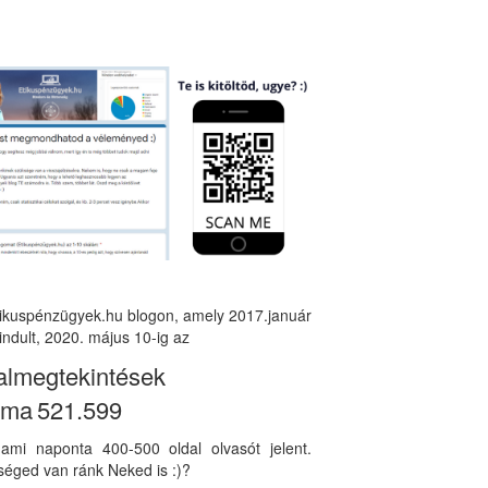
tikuspénzügyek.hu blogon, amely 2017.január
indult, 2020. május 10-ig az
almegtekintések
áma
521.599
, ami naponta 400-500 oldal olvasót jelent.
éged van ránk Neked is :)?