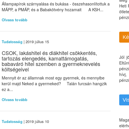
Még 
Állampapírok szárnyalása és bukása - összehasonlítottuk a
Heti
MÁPP, a PMÁP, és a Babakötvény hozamait A KSH...
ötle
pénz
Olvass tovább
Ké
Tudatosság
| 2019 július 15
CSOK, lakáshitel és diákhitel csökkentés,
Jól 
tartozás elengedés, kamattámogatás,
babaváró hitel szemben a gyermeknevelés
Eltű
költségeivel
pénz
hívj
Mennyit ér az államnak most egy gyermek, és mennyibe
pénzü
kerül majd Neked a gyermeked? Talán furcsán hangzik
ez a...
Olvass tovább
Vi
Maga
Tudatosság
| 2019 július 10
elérh