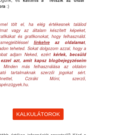
logunk, és
kattints a "Tetszik az oldal"
bra
:)
mel tölt el, ha elég értékesnek találod
aimat vagy az általam készített képeket,
rafikákat és grafikonokat, hogy felhasználd.
ásmegjelöléssel
linkelve
az oldalamat
,
adon teheted. Sokat dolgozom azzal, hogy a
obbat adjam Neked, ezért
kérlek, becsüld
ezzel azt, amit kapsz blogbejegyzéseim
. Minden más felhasználása az oldalon
lható tartalmaknak szerzői jogokat sért.
zönettel, Cziráki Móni, szerző,
uspénzügyek.hu.
KALKULÁTOROK