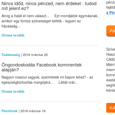
pénzü
Nincs időd, nincs pénzed, nem érdekel - tudod
mit jelent ez?
fejlő
a Pé
Amíg a halál el nem választ... Ezt mondjátok egymásnak,
amikor egy fontos szövetséget köttök - legyen az
házasság...
Ak
Olvass tovább
Szíve
Haszn
Tudatosság
| 2019 március 25
CASC
Öngondoskodás Facebook kommentek
Miér
alapján?
inter
korre
Nagyon rosszul vagyok, szerintetek mi bajom lehet? - az
eseté
egészségbiztosítás margójára... Láttál már...
segít
káres
Olvass tovább
KA
Pénzhírek
| 2019 március 16