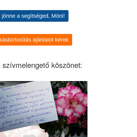
l jönne a segítséged, Móni!
kásbiztosítás ajánlatot kérek
 szívmelengető köszönet: