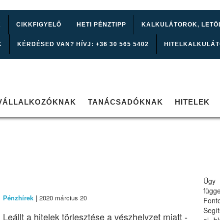
K
CIKKFIGYELŐ
HETI PÉNZTIPP
KALKULÁTOROK, LETÖ
K
KÉRDÉSED VAN? HÍVJ: +36 30 565 5402
HITELKALKULÁ
VÁLLALKOZÓKNAK
TANÁCSADÓKNAK
HITELEK
Úgy 
függ
Pénzhírek
| 2020 március 20
Font
Segí
Leállt a hitelek törlesztése a vészhelyzet miatt -