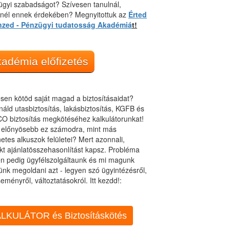
gyi szabadságot? Szívesen tanulnál,
dnél ennek érdekében? Megnyitottuk az
Érted
nzed - Pénzügyi tudatosság Akadémiá
t!
adémia előfizetés
sen kötöd saját magad a biztosításaidat?
áld utasbiztosítás, lakásbiztosítás, KGFB és
O biztosítás megkötéséhez kalkulátorunkat!
t előnyösebb ez számodra, mint más
netes alkuszok felületei? Mert azonnali,
kt ajánlatösszehasonlítást kapsz. Probléma
n pedig ügyfélszolgáltaunk és mi magunk
ünk megoldani azt - legyen szó ügyintézésről,
eményről, változtatásokról. Itt kezdd!:
LKULÁTOR és Biztosításkötés