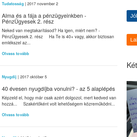
Tudatosság
| 2017 november 2
Alma és a fája a pénzügyeinkben -
Jó
PénzÜgyesek 2. rész
Neked van megtakarításod? Ha igen, miért nem? -
PénzÜgyesek 2. rész Ha Te is 40+ vagy, akkor biztosan
La
emlékszel az...
Olvass tovább
Két
Nyugdíj
| 2017 október 5
40 évesen nyugdíjba vonulni? - az 5 alaplépés
Képzeld el, hogy már csak azért dolgozol, mert kedved van
hozzá... Szakértőként volt lehetőségem közreműködni...
Olvass tovább