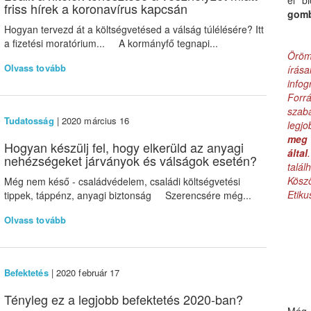
el b
friss hírek a koronavírus kapcsán
gom
Hogyan tervezd át a költségvetésed a válság túlélésére? Itt
a fizetési moratórium... A kormányfő tegnapi...
Öröm
Olvass tovább
írás
infog
Forr
szab
Tudatosság
| 2020 március 16
legj
meg 
Hogyan készülj fel, hogy elkerüld az anyagi
által
nehézségeket járványok és válságok esetén?
talá
Kös
Még nem késő - családvédelem, családi költségvetési
Etik
tippek, táppénz, anyagi biztonság Szerencsére még...
Olvass tovább
Befektetés
| 2020 február 17
Tényleg ez a legjobb befektetés 2020-ban?