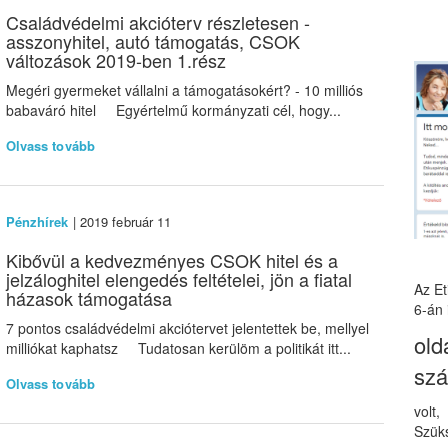
Családvédelmi akcióterv részletesen -
asszonyhitel, autó támogatás, CSOK
változások 2019-ben 1.rész
Megéri gyermeket vállalni a támogatásokért? - 10 milliós
babaváró hitel Egyértelmű kormányzati cél, hogy...
Olvass tovább
Pénzhírek
| 2019 február 11
Kibővül a kedvezményes CSOK hitel és a
jelzáloghitel elengedés feltételei, jön a fiatal
Az E
házasok támogatása
6-án 
7 pontos családvédelmi akciótervet jelentettek be, mellyel
old
milliókat kaphatsz Tudatosan kerülöm a politikát itt...
sz
Olvass tovább
volt
Szüks