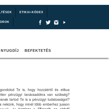
LTÉSEK
ETIKAI-KÓDEX
TOROK
NYUGDÍJ
BEFEKTETÉS
gondolod Te is, hogy hozzáértő és etikus
etlen pénzügyi tanácsadókra van szükség?
osnak tartod Te is a pénzügyi tudatosságot?
ts nekünk, hogy minél több emberhez jusson