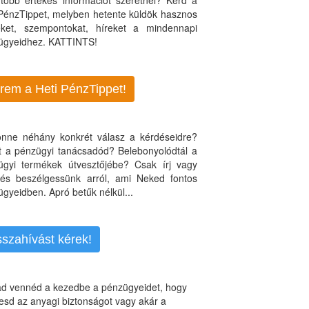
több értékes információt szeretnél? Kérd a
 PénzTippet, melyben hetente küldök hasznos
teket, szempontokat, híreket a mindennapi
ügyeidhez. KATTINTS!
rem a Heti PénzTippet!
jönne néhány konkrét válasz a kérdéseidre?
nt a pénzügyi tanácsadód? Belebonyolódtál a
ügyi termékek útvesztőjébe? Csak írj vagy
, és beszélgessünk arról, ami Neked fontos
gyeidben. Apró betűk nélkül...
sszahívást kérek!
d vennéd a kezedbe a pénzügyeidet, hogy
esd az anyagi biztonságot vagy akár a