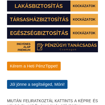
Kérem a Heti PénzTippet!
Jól jönne a segítséged, Móni!
MIUTÁN FELIRATKOZTÁL KATTINTS A KÉPRE ÉS