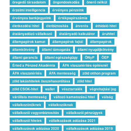
öregedő társadalom
öngondoskodás
önerő nélkül
érzelmi intelligencia
érvényes pénzeink
érvényes bankjegyeink
értékpapírszámla
életkezdési hitel
életbiztosítás
átverés
áthidaló hitel
átalányadózó vállalkozó
átalányadó kalkulátor
áruhitel
állampapírok kamat
állampapírok fajtái
állampapírok
államkötvény
állami támogatás
állami nyugdíjkötvény
állami garancia
állami egészségügy
ÖNyP
ÖEP
Érted a Pénzed Akadémia
ÁFA visszatérítés építésnél
ÁFA visszatérítés
ÁFA mentesség
zöld otthon program
zöld lakáshitelek összehasonlítása
zöld hitel
zöld CSOK-hitel
wallet
vésztartalék
végrehajtási jog
várólista mentesség
változó kamatozású hitel
válság
vállalkozónőknek
vállalkozóknak
vállalkozói vagyonbiztosítás
vállalkozói pénzügyek
vállalkozói hitelek
vállalkozások adózása 2021
vállalkozások adózása 2020
vállalkozások adózása 2019