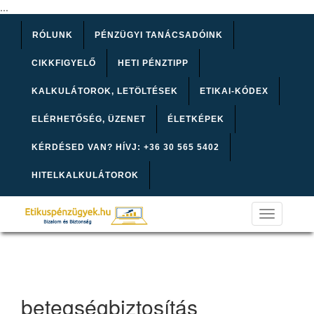
...
RÓLUNK
PÉNZÜGYI TANÁCSADÓINK
CIKKFIGYELŐ
HETI PÉNZTIPP
KALKULÁTOROK, LETÖLTÉSEK
ETIKAI-KÓDEX
ELÉRHETŐSÉG, ÜZENET
ÉLETKÉPEK
KÉRDÉSED VAN? HÍVJ: +36 30 565 5402
HITELKALKULÁTOROK
Toggle
navigation
betegségbiztosítás