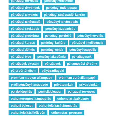
pénzügyi-tervezés
pénzügyi vetélkedő
pénzügyi törvények
pénzügyi tudatosság
pénzügyi tervezés
pénzügyi tanácsadói karrier
pénzügyi tanácsadó
pénzügyi tanácsadás
pénzügyi szokások
pénzügyi szabadság
pénzügyi probléma
pénzügyi portfólió
pénzügyi nevelés
pénzügyi kurzus
pénzügyi kultúra
pénzügyi intelligencia
pénzügyi döntés
pénzügyi célok
pénzügyi csapdák
pénzügyi blog
pénzügyi akadémia
pénzügyesek
pénzügyek okosan
pénzügyek
pénzmosási törvény
pénz börtönében
pályázatfigyelő
prémium magyar állampapír
prémium euró állampapír
profi pénzügyi tanácsadó
privátbankár
privát bankár
portfólióépítés
portfolioblogger
penzugyi-tervezes
otthonteremtési támogatás
otthonstart kalkulátor
otthoni baleset
otthonfelújítási támogatás
otthonfelújítási kölcsön
otthon start program