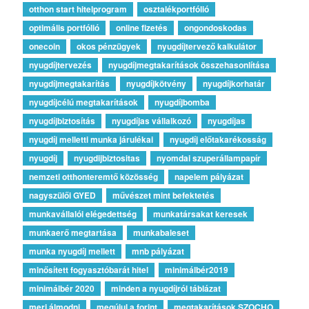
otthon start hitelprogram
osztalékportfólió
optimális portfólió
online fizetés
ongondoskodas
onecoin
okos pénzügyek
nyugdíjtervező kalkulátor
nyugdíjtervezés
nyugdíjmegtakarítások összehasonlítása
nyugdíjmegtakarítás
nyugdíjkötvény
nyugdíjkorhatár
nyugdíjcélú megtakarítások
nyugdíjbomba
nyugdíjbiztosítás
nyugdíjas vállalkozó
nyugdíjas
nyugdíj melletti munka járulékai
nyugdíj előtakarékosság
nyugdíj
nyugdijbiztositas
nyomdai szuperállampapír
nemzeti otthonteremtő közösség
napelem pályázat
nagyszülői GYED
művészet mint befektetés
munkavállalói elégedettség
munkatársakat keresek
munkaerő megtartása
munkabaleset
munka nyugdíj mellett
mnb pályázat
minősített fogyasztóbarát hitel
minimálbér2019
minimálbér 2020
minden a nyugdíjról táblázat
merj álmodni
megújul a forint
megtakarítások SZOCHO