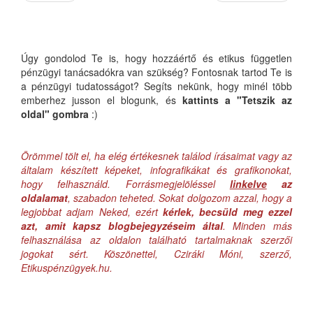
Úgy gondolod Te is, hogy hozzáértő és etikus független
pénzügyi tanácsadókra van szükség? Fontosnak tartod Te is
a pénzügyi tudatosságot? Segíts nekünk, hogy minél több
emberhez jusson el blogunk, és
kattints a "Tetszik az
oldal" gombra
:)
Örömmel tölt el, ha elég értékesnek találod írásaimat vagy az
általam készített képeket, infografikákat és grafikonokat,
hogy felhasználd. Forrásmegjelöléssel
linkelve
az
oldalamat
, szabadon teheted. Sokat dolgozom azzal, hogy a
legjobbat adjam Neked, ezért
kérlek, becsüld meg ezzel
azt, amit kapsz blogbejegyzéseim által
. Minden más
felhasználása az oldalon található tartalmaknak szerzői
jogokat sért. Köszönettel, Cziráki Móni, szerző,
Etikuspénzügyek.hu.