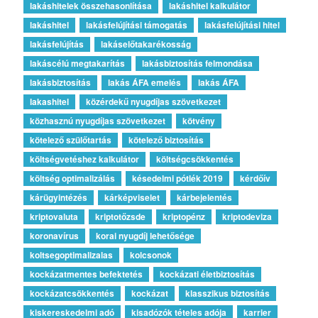
lakáshitelek összehasonlítása
lakáshitel kalkulátor
lakáshitel
lakásfelújítási támogatás
lakásfelújítási hitel
lakásfelújítás
lakáselőtakarékosság
lakáscélú megtakarítás
lakásbiztosítás felmondása
lakásbiztosítás
lakás ÁFA emelés
lakás ÁFA
lakashitel
közérdekű nyugdíjas szövetkezet
közhasznú nyugdíjas szövetkezet
kötvény
kötelező szülőtartás
kötelező biztosítás
költségvetéshez kalkulátor
költségcsökkentés
költség optimalizálás
késedelmi pótlék 2019
kérdőív
kárügyintézés
kárképviselet
kárbejelentés
kriptovaluta
kriptotőzsde
kriptopénz
kriptodeviza
koronavírus
korai nyugdíj lehetősége
koltsegoptimalizalas
kolcsonok
kockázatmentes befektetés
kockázati életbiztosítás
kockázatcsökkentés
kockázat
klasszikus biztosítás
kiskereskedelmi adó
kisadózók tételes adója
karrier