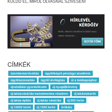
KÜLDD EL, MIRŐL OLVASNÁL SZÍVESEN!
CÍMKÉK
üzembentartóváltás
ügyfélképző pénzügyi akadémia
ügyfélazonosítás
ügyfél átvilágítás
út a boldogsághoz
újraindítási gyorskölcsön
új nyugdíjkötvény
új lakásvásárlás kamatmentes részletre
új lakástakarék
új lakás építés
új lakás vásárlás
új 500 forint
új 10000 forint
új 1000 forint
öröklés