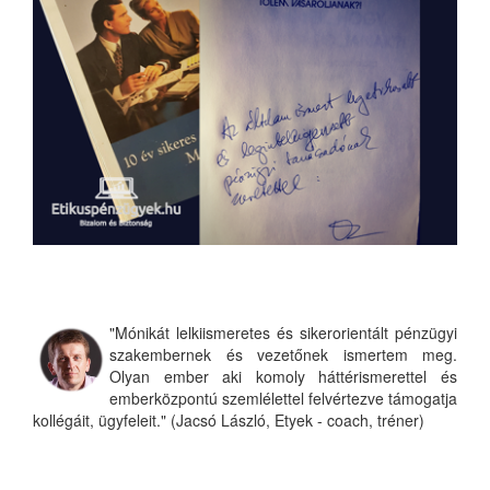
"Mónikát lelkiismeretes és sikerorientált pénzügyi
szakembernek és vezetőnek ismertem meg.
Olyan ember aki komoly háttérismerettel és
emberközpontú szemlélettel felvértezve támogatja
kollégáit, ügyfeleit." (Jacsó László, Etyek - coach, tréner)