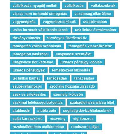
vállalkozás nyugdíj mellett
vállalkozás
vállakozóknak
vissza nem térítendő támogatás
veszteség elkerülése
vagyonépítés
vagyonbiztosítások
utasbiztosítás
uniós források válallkozásoknak
unit linked életbiztosítás
törvényváltozás
törvényes fizetőeszköz
támogatás vállalkozásoknak
támogatás visszafizetése
támogatott lakáshitel
tulajdonosi szemlélet
tulajdonosi kör védelme
tudatos pénzügyi döntés
tudatos pénzügyek
temetkezési biztosítás
technikai kamat
tanácsadás
tanacsadas
szuperállampapír
szociális hozzájárulási adó
szex és értékesítés
személyi kölcsön
szakmai felelősség biztosítás
szabadfelhasználású hitel
stablecoin
stable coin
segítség devizahiteleseknek
saját kárszakértő
részvény
régi tízezres
rezsicsökkentés csökkentése
rendszeres díjas