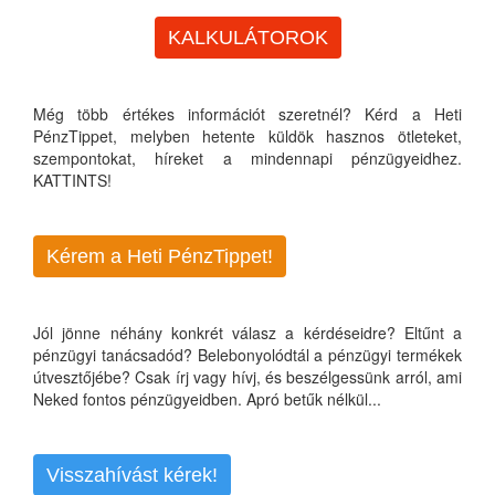
KALKULÁTOROK
Még több értékes információt szeretnél? Kérd a Heti
PénzTippet, melyben hetente küldök hasznos ötleteket,
szempontokat, híreket a mindennapi pénzügyeidhez.
KATTINTS!
Kérem a Heti PénzTippet!
Jól jönne néhány konkrét válasz a kérdéseidre? Eltűnt a
pénzügyi tanácsadód? Belebonyolódtál a pénzügyi termékek
útvesztőjébe? Csak írj vagy hívj, és beszélgessünk arról, ami
Neked fontos pénzügyeidben. Apró betűk nélkül...
Visszahívást kérek!