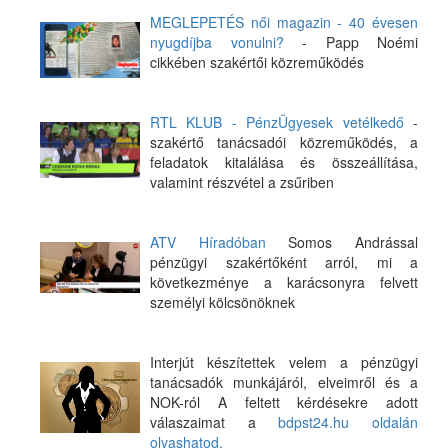
MEGLEPETÉS női magazin - 40 évesen
nyugdíjba vonulni?
- Papp Noémi
cikkében szakértői közreműködés
RTL KLUB - PénzÜgyesek vetélkedő
-
szakértő tanácsadói közreműködés, a
feladatok kitalálása és összeállítása,
valamint részvétel a zsűriben
ATV Híradóban
Somos Andrással
pénzügyi szakértőként arról, mi a
következménye a karácsonyra felvett
személyi kölcsönöknek
Interjút készítettek velem a pénzügyi
tanácsadók munkájáról, elveimről és a
NOK-ról A feltett kérdésekre adott
válaszaimat a
bdpst24.hu oldalán
olvashatod.