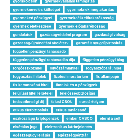
gyorskölcsön
gyermekvállalási támogatás
gyermeknevelés költségei
gyermeknek megtakarítás
gyermeked pénzügyei
gyermekcélú előtakarékosság
gyermek életkezdése
gyermek előtakarékosság
gondolatok
gazdaságvédelmi program
gazdasági válság
gazdaság-újraindítási akcióterv
garantált nyugdíjbiztosítás
független pénzügyi tanácsadó
független pénzügyi tanácsadás díja
független pénzügyi blog
forgóeszközhitel
folyószámlahitel
fogyasztóbarát hitel
fogyasztási hitelek
fizetési moratórium
fix állampapír
fix kamatozású hitel
fiatalok és a pénzügyek
felújítási hitel feltételei
felelősségbiztosítás
fedezetlenségi díj
falusi CSOk
euro árfolyam
etikus életbiztosítás
etikus tanácsadó
eszközalapú kriptopénzek
ember CASCO
elérni a célt
elsétálás joga
elektronikus kárbejelentés
egészségügyi ellátás
egészségpénztár