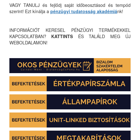
VAGY TANULJ és fejlődj saját időbeosztásod és tempód
szerint! Ezt kínálja a
pénzügyi tudatosság akadémiá
nk!
INFORMÁCIÓT KERESEL PÉNZÜGYI TERMÉKEKKEL
KAPCSOLATBAN?
KATTINTS
ÉS TALÁLD MEG ÚJ
WEBOLDALAMON!