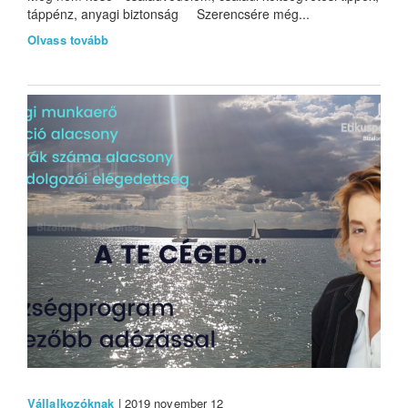
táppénz, anyagi biztonság Szerencsére még...
Olvass tovább
Vállalkozóknak
| 2019 november 12