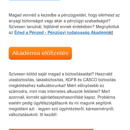
Magad vennéd a kezedbe a pénzügyeidet, hogy elérhesd az
anyagi biztonságot vagy akár a pénzügyi szabadságot?
Szívesen tanulnál, fejlődnél ennek érdekében? Megnyitottuk
az
Érted a Pénzed - Pénzügyi tudatosság Akadémiá
t!
Akadémia előfizetés
Szívesen kötöd saját magad a biztosításaidat? Használd
utasbiztosítás, lakásbiztosítás, KGFB és CASCO biztosítás
megkötéséhez kalkulátorunkat! Miért előnyösebb ez
számodra, mint más internetes alkuszok felületei? Mert
azonnali, korrekt ajánlatösszehasonlítást kapsz. Probléma
esetén pedig ügyfélszolgáltaunk és mi magunk segítünk
megoldani azt - legyen szó ügyintézésről, káreseményről,
változtatásokról. Itt kezdd!: