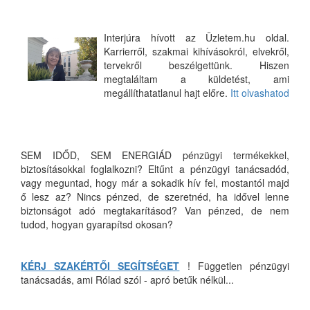
Interjúra hívott az Üzletem.hu oldal.
Karrierről, szakmai kihívásokról, elvekről,
tervekről beszélgettünk. Hiszen
megtaláltam a küldetést, ami
megállíthatatlanul hajt előre.
Itt olvashatod
SEM IDŐD, SEM ENERGIÁD pénzügyi termékekkel,
biztosításokkal foglalkozni? Eltűnt a pénzügyi tanácsadód,
vagy meguntad, hogy már a sokadik hív fel, mostantól majd
ő lesz az? Nincs pénzed, de szeretnéd, ha idővel lenne
biztonságot adó megtakarításod? Van pénzed, de nem
tudod, hogyan gyarapítsd okosan?
KÉRJ SZAKÉRTŐI SEGÍTSÉGET
! Független pénzügyi
tanácsadás, ami Rólad szól - apró betűk nélkül...