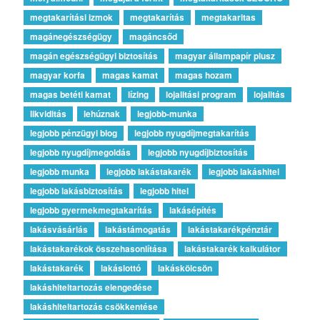
megtakarítási izmok
megtakarítás
megtakaritas
magánegészségügy
magáncsőd
magán egészségügyi biztosítás
magyar állampapír plusz
magyar korfa
magas kamat
magas hozam
magas betéti kamat
lízing
lojalitási program
lojalitás
likviditás
lehúznak
legjobb-munka
legjobb pénzügyi blog
legjobb nyugdíjmegtakarítás
legjobb nyugdíjmegoldás
legjobb nyugdíjbiztosítás
legjobb munka
legjobb lakástakarék
legjobb lakáshitel
legjobb lakásbiztosítás
legjobb hitel
legjobb gyermekmegtakarítás
lakásépítés
lakásvásárlás
lakástámogatás
lakástakarékpénztár
lakástakarékok összehasonlítása
lakástakarék kalkulátor
lakástakarék
lakáslottó
lakáskölcsön
lakáshiteltartozás elengedése
lakáshiteltartozás csökkentése