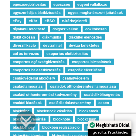
egészségbiztosítás
egészség
egyéni vállalkozó
egyszeri díjas életbiztosítás
egyes meghatározott juttatások
ePay
eKár
eBSO
e-kárbejelentő
díjtalanul letölthető
dolgozz velünk
dokitokosan
dokit okosan
diákmunka
diákhitel elengedés
diverzifikáció
devizahitel
deviza befektetés
cél és tervezés
csoportos életbiztosítás
csoportos egészségbiztosítás
csoportos biztosítások
csoportos balesetbiztosítás
csapdák elkerülése
családvédelmi akcióterv
családvédelem
családtámogatás
családok otthonteremtési támogatása
családi otthonteremtési kedvezmény
családi költségvetés
családi kiadások
családi adókedvezmény
casco
blokklánc
blockstock vásárlás
blockstock
blocknote vásárlás
blocknote
blockchain
Megbízható Oldal
blockbenpay
blockben regisztráció
blockben
Igazolta:
Trustindex
biztosítási törvény
biztosítsd az egészséged