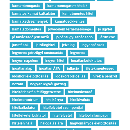
kamattámogatás
kamattámogatott hitelek
kamatos kamat kalkulátor
kamatmentes hitel
kamatkedvezmények
kamatcsökkentés
kamatadómentes
jövedelem terhelhetősége
jó ügyfél
jó tanácsadó jellemzői
jó pénzügyi tanácsadó
járulékok
juttatások
jelzáloghitel
jelzalog
ingyenpénzek
ingyenes pénzügyi tanácsadás
ingyenes
ingyen napelem
ingyen hitel
ingatlanbefektetés
ingatlanalap
ingatlan ÁFA
infláció
illetékmentesség
időskori életbiztosítás
időskori biztosítás
hírek a pénzről
hozam
hogyan legyél gazdag
hiteltörlesztés felfüggesztése
hiteltanácsadó
hitelmoratórium
hitelkártya
hitelkiváltás
hitelkalkulátor
hitelfelvétel szempontjai
hitelfelvétel buktatói
hitelfelvétel
hitelből állampapír
hirtelen halál
halogatás ára
hagyományos életbiztosítás