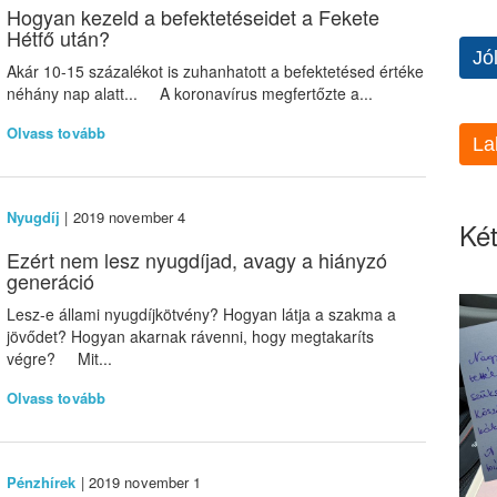
Hogyan kezeld a befektetéseidet a Fekete
Hétfő után?
Jó
Akár 10-15 százalékot is zuhanhatott a befektetésed értéke
néhány nap alatt... A koronavírus megfertőzte a...
Olvass tovább
La
Nyugdíj
| 2019 november 4
Két
Ezért nem lesz nyugdíjad, avagy a hiányzó
generáció
Lesz-e állami nyugdíjkötvény? Hogyan látja a szakma a
jövődet? Hogyan akarnak rávenni, hogy megtakaríts
végre? Mit...
Olvass tovább
Pénzhírek
| 2019 november 1