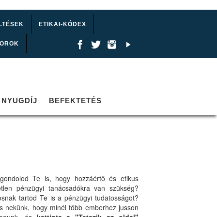
LTÉSEK
ETIKAI-KÓDEX
TOROK
NYUGDÍJ
BEFEKTETÉS
gondolod Te is, hogy hozzáértő és etikus
etlen pénzügyi tanácsadókra van szükség?
osnak tartod Te is a pénzügyi tudatosságot?
ts nekünk, hogy minél több emberhez jusson