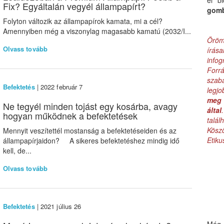
el b
Fix? Egyáltalán vegyél állampapírt?
gom
Folyton változik az állampapírok kamata, mi a cél?
Amennyiben még a viszonylag magasabb kamatú (2032/I...
Öröm
Olvass tovább
írás
infog
Forr
szab
Befektetés
| 2022 február 7
legj
meg 
Ne tegyél minden tojást egy kosárba, avagy
által
hogyan működnek a befektetések
talá
Kös
Mennyit veszítettél mostanság a befektetéseiden és az
Etik
állampapírjaidon? A sikeres befektetéshez mindig idő
kell, de...
Olvass tovább
Befektetés
| 2021 július 26