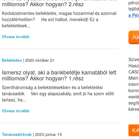
pénzü
milliomos? Akkor hogyan? 2.rész
fejlő
Kockázatmentes befektetés, magas hozammal és azonnal
a Pé
hozzáférhetően? Ha ezt hallod, menekülj! Ez a
befektetések...
Olvass tovább
Ak
Szíve
Befektetés
| 2020 október 21
Haszn
Ismersz olyat, aki a bankbetétje kamatából lett
CASC
milliomos? Akkor hogyan? 1.rész
Miér
inter
Szentháromság a befektetésekben és a befektetési
korre
tanácsadók Van egy alapszabály, amit jó ha szem előtt
eseté
tartasz, ha...
segít
káres
Olvass tovább
KA
Tanácsadóknak
| 2020 június 15