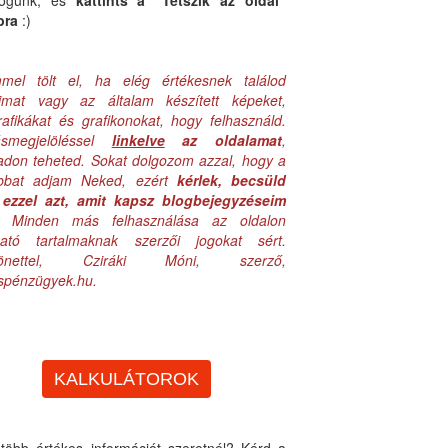
logunk, és
kattints a "Tetszik az oldal"
bra
:)
mel tölt el, ha elég értékesnek találod
aimat vagy az általam készített képeket,
rafikákat és grafikonokat, hogy felhasználd.
ásmegjelöléssel
linkelve
az oldalamat
,
adon teheted. Sokat dolgozom azzal, hogy a
obbat adjam Neked, ezért
kérlek, becsüld
ezzel azt, amit kapsz blogbejegyzéseim
. Minden más felhasználása az oldalon
lható tartalmaknak szerzői jogokat sért.
zönettel, Cziráki Móni, szerző,
uspénzügyek.hu.
KALKULÁTOROK