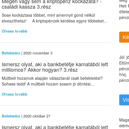
Megéri vagy sem a kriptopénz kockázata? -
Még 
családi kassza 3.rész
Heti
ötle
Sose kockáztass többet, mint amennyit gond nélkül
pénz
elveszíthetsz! A kriptopénzek kérdése egyre többeket...
Olvass tovább
Ké
Befektetés
| 2020 november 3
Jól 
Eltű
Ismersz olyat, aki a bankbetétje kamatából lett
milliomos? Akkor hogyan? 3.rész
pénz
hívj
Múltbeli hozamok alapján választanál csak befektetést?
pénzü
Sohase tedd! A múltbéli hozam sosem jó döntési...
Olvass tovább
Vi
Befektetés
| 2020 október 27
Maga
elérh
Ismersz olyat, aki a bankbetétje kamatából lett