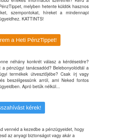
több értékes információt szeretnél? Kérd a
 PénzTippet, melyben hetente küldök hasznos
teket, szempontokat, híreket a mindennapi
ügyeidhez. KATTINTS!
rem a Heti PénzTippet!
jönne néhány konkrét válasz a kérdéseidre?
nt a pénzügyi tanácsadód? Belebonyolódtál a
ügyi termékek útvesztőjébe? Csak írj vagy
, és beszélgessünk arról, ami Neked fontos
gyeidben. Apró betűk nélkül...
sszahívást kérek!
d vennéd a kezedbe a pénzügyeidet, hogy
esd az anyagi biztonságot vagy akár a