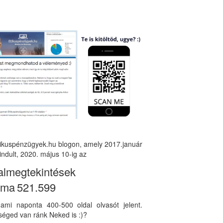
tikuspénzügyek.hu blogon, amely 2017.január
indult, 2020. május 10-ig az
almegtekintések
áma
521.599
, ami naponta 400-500 oldal olvasót jelent.
éged van ránk Neked is :)?