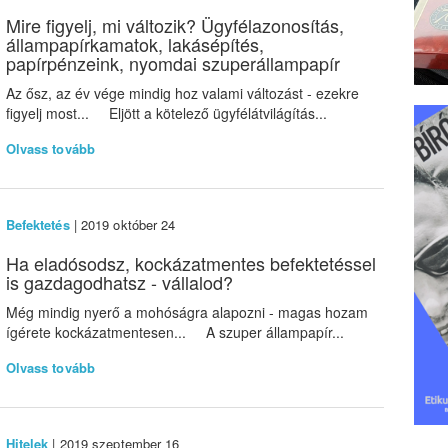
Mire figyelj, mi változik? Ügyfélazonosítás,
állampapírkamatok, lakásépítés,
papírpénzeink, nyomdai szuperállampapír
Az ősz, az év vége mindig hoz valami változást - ezekre
figyelj most... Eljött a kötelező ügyfélátvilágítás...
Olvass tovább
Befektetés
| 2019 október 24
Ha eladósodsz, kockázatmentes befektetéssel
is gazdagodhatsz - vállalod?
Még mindig nyerő a mohóságra alapozni - magas hozam
ígérete kockázatmentesen... A szuper állampapír...
Olvass tovább
Hitelek
| 2019 szeptember 16