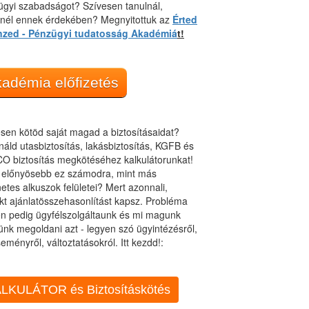
gyi szabadságot? Szívesen tanulnál,
dnél ennek érdekében? Megnyitottuk az
Érted
nzed - Pénzügyi tudatosság Akadémiá
t!
adémia előfizetés
sen kötöd saját magad a biztosításaidat?
áld utasbiztosítás, lakásbiztosítás, KGFB és
O biztosítás megkötéséhez kalkulátorunkat!
t előnyösebb ez számodra, mint más
netes alkuszok felületei? Mert azonnali,
kt ajánlatösszehasonlítást kapsz. Probléma
n pedig ügyfélszolgáltaunk és mi magunk
ünk megoldani azt - legyen szó ügyintézésről,
eményről, változtatásokról. Itt kezdd!:
LKULÁTOR és Biztosításkötés