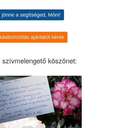
l jönne a segítséged, Móni!
kásbiztosítás ajánlatot kérek
 szívmelengető köszönet: