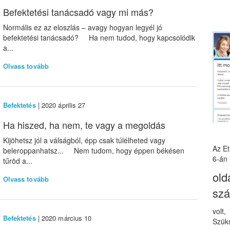
Befektetési tanácsadó vagy mi más?
Normális ez az eloszlás – avagy hogyan legyél jó
befektetési tanácsadó? Ha nem tudod, hogy kapcsolódik
a...
Olvass tovább
Befektetés
| 2020 április 27
Ha hiszed, ha nem, te vagy a megoldás
Kijöhetsz jól a válságból, épp csak túlélheted vagy
Az E
beleroppanhatsz... Nem tudom, hogy éppen békésen
6-án 
tűröd a...
old
Olvass tovább
sz
volt
Befektetés
| 2020 március 10
Szüks