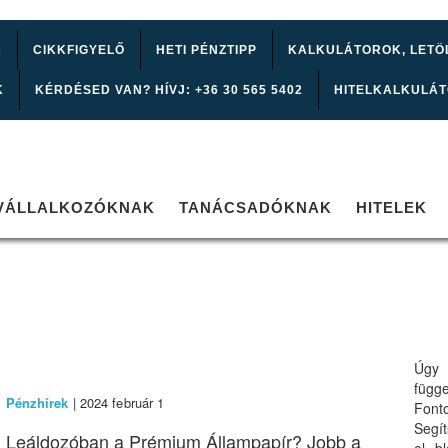
K
CIKKFIGYELŐ
HETI PÉNZTIPP
KALKULÁTOROK, LETÖ
K
KÉRDÉSED VAN? HÍVJ: +36 30 565 5402
HITELKALKULÁ
VÁLLALKOZÓKNAK
TANÁCSADÓKNAK
HITELEK
Úgy 
függ
Pénzhírek
| 2024 február 1
Font
Segí
Leáldozóban a Prémium Állampapír? Jobb a