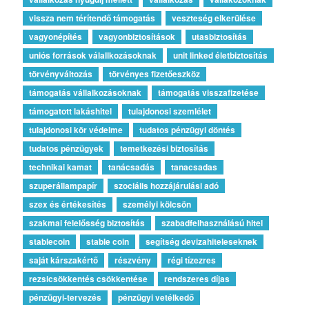
vissza nem térítendő támogatás
veszteség elkerülése
vagyonépítés
vagyonbiztosítások
utasbiztosítás
uniós források válallkozásoknak
unit linked életbiztosítás
törvényváltozás
törvényes fizetőeszköz
támogatás vállalkozásoknak
támogatás visszafizetése
támogatott lakáshitel
tulajdonosi szemlélet
tulajdonosi kör védelme
tudatos pénzügyi döntés
tudatos pénzügyek
temetkezési biztosítás
technikai kamat
tanácsadás
tanacsadas
szuperállampapír
szociális hozzájárulási adó
szex és értékesítés
személyi kölcsön
szakmai felelősség biztosítás
szabadfelhasználású hitel
stablecoin
stable coin
segítség devizahiteleseknek
saját kárszakértő
részvény
régi tízezres
rezsicsökkentés csökkentése
rendszeres díjas
pénzügyi-tervezés
pénzügyi vetélkedő