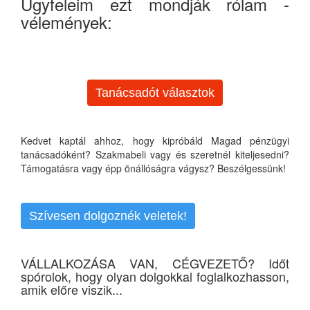
Ügyfeleim ezt mondják rólam -
vélemények:
Tanácsadót választok
Kedvet kaptál ahhoz, hogy kipróbáld Magad pénzügyi
tanácsadóként? Szakmabeli vagy és szeretnél kiteljesedni?
Támogatásra vagy épp önállóságra vágysz? Beszélgessünk!
Szívesen dolgoznék veletek!
VÁLLALKOZÁSA VAN, CÉGVEZETŐ? Időt
spórolok, hogy olyan dolgokkal foglalkozhasson,
amik előre viszik...