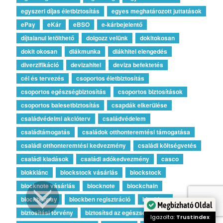
egyszeri díjas életbiztosítás
egyes meghatározott juttatások
ePay
eKár
eBSO
e-kárbejelentő
díjtalanul letölthető
dolgozz velünk
dokitokosan
dokit okosan
diákmunka
diákhitel elengedés
diverzifikáció
devizahitel
deviza befektetés
cél és tervezés
csoportos életbiztosítás
csoportos egészségbiztosítás
csoportos biztosítások
csoportos balesetbiztosítás
csapdák elkerülése
családvédelmi akcióterv
családvédelem
családtámogatás
családok otthonteremtési támogatása
családi otthonteremtési kedvezmény
családi költségvetés
családi kiadások
családi adókedvezmény
casco
blokklánc
blockstock vásárlás
blockstock
blocknote vásárlás
blocknote
blockchain
blockbenpay
blockben regisztráció
blockben
Megbízható Oldal
biztosítási törvény
biztosítsd az egészséged
Igazolta:
Trustindex