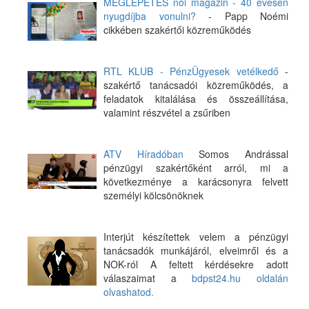
MEGLEPETÉS női magazin - 40 évesen
nyugdíjba vonulni?
- Papp Noémi
cikkében szakértői közreműködés
RTL KLUB - PénzÜgyesek vetélkedő
-
szakértő tanácsadói közreműködés, a
feladatok kitalálása és összeállítása,
valamint részvétel a zsűriben
ATV Híradóban
Somos Andrással
pénzügyi szakértőként arról, mi a
következménye a karácsonyra felvett
személyi kölcsönöknek
Interjút készítettek velem a pénzügyi
tanácsadók munkájáról, elveimről és a
NOK-ról A feltett kérdésekre adott
válaszaimat a
bdpst24.hu oldalán
olvashatod.