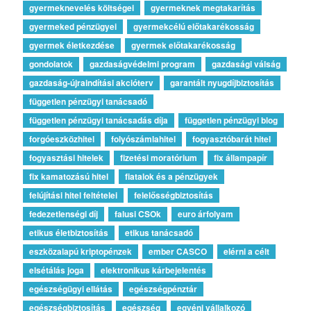
gyermeknevelés költségei
gyermeknek megtakarítás
gyermeked pénzügyei
gyermekcélú előtakarékosság
gyermek életkezdése
gyermek előtakarékosság
gondolatok
gazdaságvédelmi program
gazdasági válság
gazdaság-újraindítási akcióterv
garantált nyugdíjbiztosítás
független pénzügyi tanácsadó
független pénzügyi tanácsadás díja
független pénzügyi blog
forgóeszközhitel
folyószámlahitel
fogyasztóbarát hitel
fogyasztási hitelek
fizetési moratórium
fix állampapír
fix kamatozású hitel
fiatalok és a pénzügyek
felújítási hitel feltételei
felelősségbiztosítás
fedezetlenségi díj
falusi CSOk
euro árfolyam
etikus életbiztosítás
etikus tanácsadó
eszközalapú kriptopénzek
ember CASCO
elérni a célt
elsétálás joga
elektronikus kárbejelentés
egészségügyi ellátás
egészségpénztár
egészségbiztosítás
egészség
egyéni vállalkozó