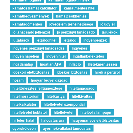
kamatos kamat kalkulátor
kamatmentes hitel
kamatkedvezmények
kamatcsökkentés
kamatadómentes
jövedelem terhelhetősége
jó ügyfél
jó tanácsadó jellemzői
jó pénzügyi tanácsadó
járulékok
juttatások
jelzáloghitel
jelzalog
ingyenpénzek
ingyenes pénzügyi tanácsadás
ingyenes
ingyen napelem
ingyen hitel
ingatlanbefektetés
ingatlanalap
ingatlan ÁFA
infláció
illetékmentesség
időskori életbiztosítás
időskori biztosítás
hírek a pénzről
hozam
hogyan legyél gazdag
hiteltörlesztés felfüggesztése
hiteltanácsadó
hitelmoratórium
hitelkártya
hitelkiváltás
hitelkalkulátor
hitelfelvétel szempontjai
hitelfelvétel buktatói
hitelfelvétel
hitelből állampapír
hirtelen halál
halogatás ára
hagyományos életbiztosítás
gyorskölcsön
gyermekvállalási támogatás