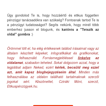
Úgy gondolod Te is, hogy hozzáértő és etikus független
pénzügyi tanácsadókra van szükség? Fontosnak tartod Te is
a pénzügyi tudatosságot? Segíts nekünk, hogy minél több
emberhez jusson el blogunk, és
kattints a "Tetszik az
oldal" gombra
:)
Örömmel tölt el, ha elég értékesnek találod írásaimat vagy az
általam készített képeket, infografikákat és grafikonokat,
hogy felhasználd. Forrásmegjelöléssel
linkelve
az
oldalamat
, szabadon teheted. Sokat dolgozom azzal, hogy a
legjobbat adjam Neked, ezért
kérlek, becsüld meg ezzel
azt, amit kapsz blogbejegyzéseim által
. Minden más
felhasználása az oldalon található tartalmaknak szerzői
jogokat sért. Köszönettel, Cziráki Móni, szerző,
Etikuspénzügyek.hu.