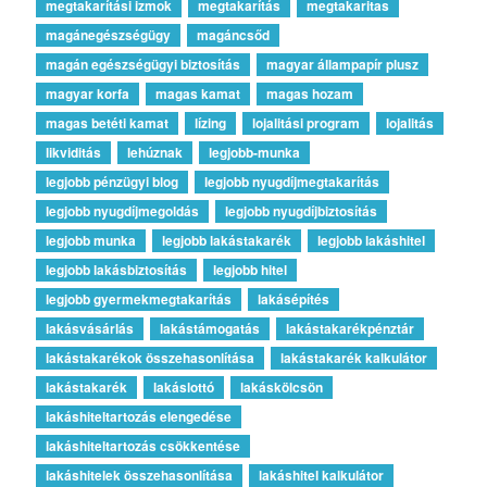
megtakarítási izmok
megtakarítás
megtakaritas
magánegészségügy
magáncsőd
magán egészségügyi biztosítás
magyar állampapír plusz
magyar korfa
magas kamat
magas hozam
magas betéti kamat
lízing
lojalitási program
lojalitás
likviditás
lehúznak
legjobb-munka
legjobb pénzügyi blog
legjobb nyugdíjmegtakarítás
legjobb nyugdíjmegoldás
legjobb nyugdíjbiztosítás
legjobb munka
legjobb lakástakarék
legjobb lakáshitel
legjobb lakásbiztosítás
legjobb hitel
legjobb gyermekmegtakarítás
lakásépítés
lakásvásárlás
lakástámogatás
lakástakarékpénztár
lakástakarékok összehasonlítása
lakástakarék kalkulátor
lakástakarék
lakáslottó
lakáskölcsön
lakáshiteltartozás elengedése
lakáshiteltartozás csökkentése
lakáshitelek összehasonlítása
lakáshitel kalkulátor