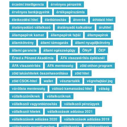
érzelmi intelligencia
érvényes pénzeink
érvényes bankjegyeink
értékpapírszámla
életkezdési hitel
életbiztosítás
átverés
áthidaló hitel
átalányadózó vállalkozó
átalányadó kalkulátor
áruhitel
állampapírok kamat
állampapírok fajtái
állampapírok
államkötvény
állami támogatás
állami nyugdíjkötvény
állami garancia
állami egészségügy
ÖNyP
ÖEP
Érted a Pénzed Akadémia
ÁFA visszatérítés építésnél
ÁFA visszatérítés
ÁFA mentesség
zöld otthon program
zöld lakáshitelek összehasonlítása
zöld hitel
zöld CSOK-hitel
wallet
vésztartalék
végrehajtási jog
várólista mentesség
változó kamatozású hitel
válság
vállalkozónőknek
vállalkozóknak
vállalkozói vagyonbiztosítás
vállalkozói pénzügyek
vállalkozói hitelek
vállalkozások adózása 2021
vállalkozások adózása 2020
vállalkozások adózása 2019
vállalkozás nyugdíj mellett
vállalkozás
vállakozóknak