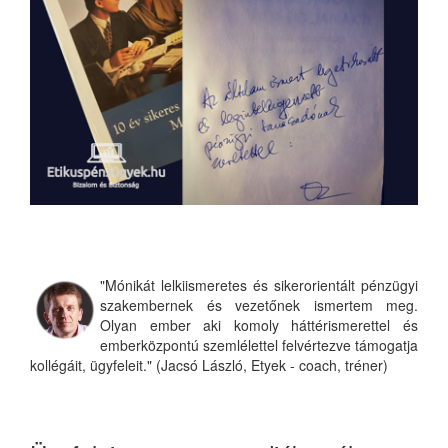
"Mónikát lelkiismeretes és sikerorientált pénzügyi
szakembernek és vezetőnek ismertem meg.
Olyan ember aki komoly háttérismerettel és
emberközpontú szemlélettel felvértezve támogatja
kollégáit, ügyfeleit." (Jacsó László, Etyek - coach, tréner)