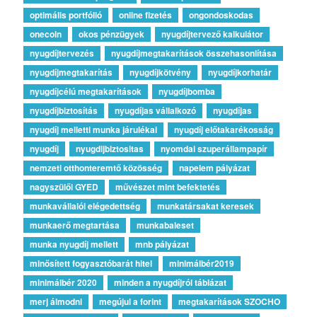
optimális portfólió
online fizetés
ongondoskodas
onecoin
okos pénzügyek
nyugdíjtervező kalkulátor
nyugdíjtervezés
nyugdíjmegtakarítások összehasonlítása
nyugdíjmegtakarítás
nyugdíjkötvény
nyugdíjkorhatár
nyugdíjcélú megtakarítások
nyugdíjbomba
nyugdíjbiztosítás
nyugdíjas vállalkozó
nyugdíjas
nyugdíj melletti munka járulékai
nyugdíj előtakarékosság
nyugdíj
nyugdijbiztositas
nyomdai szuperállampapír
nemzeti otthonteremtő közösség
napelem pályázat
nagyszülői GYED
művészet mint befektetés
munkavállalói elégedettség
munkatársakat keresek
munkaerő megtartása
munkabaleset
munka nyugdíj mellett
mnb pályázat
minősített fogyasztóbarát hitel
minimálbér2019
minimálbér 2020
minden a nyugdíjról táblázat
merj álmodni
megújul a forint
megtakarítások SZOCHO