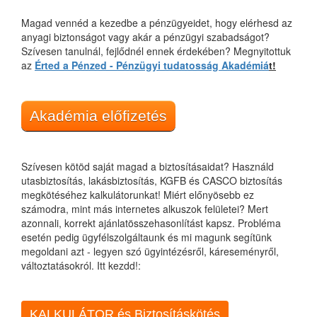
Magad vennéd a kezedbe a pénzügyeidet, hogy elérhesd az
anyagi biztonságot vagy akár a pénzügyi szabadságot?
Szívesen tanulnál, fejlődnél ennek érdekében? Megnyitottuk
az
Érted a Pénzed - Pénzügyi tudatosság Akadémiá
t!
Akadémia előfizetés
Szívesen kötöd saját magad a biztosításaidat? Használd
utasbiztosítás, lakásbiztosítás, KGFB és CASCO biztosítás
megkötéséhez kalkulátorunkat! Miért előnyösebb ez
számodra, mint más internetes alkuszok felületei? Mert
azonnali, korrekt ajánlatösszehasonlítást kapsz. Probléma
esetén pedig ügyfélszolgáltaunk és mi magunk segítünk
megoldani azt - legyen szó ügyintézésről, káreseményről,
változtatásokról. Itt kezdd!:
KALKULÁTOR és Biztosításkötés