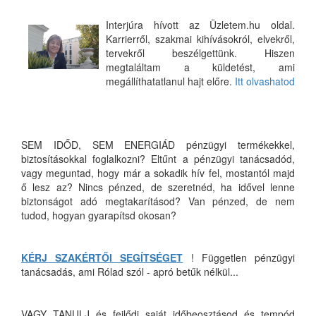
Interjúra hívott az Üzletem.hu oldal.
Karrierről, szakmai kihívásokról, elvekről,
tervekről beszélgettünk. Hiszen
megtaláltam a küldetést, ami
megállíthatatlanul hajt előre.
Itt olvashatod
SEM IDŐD, SEM ENERGIÁD pénzügyi termékekkel,
biztosításokkal foglalkozni? Eltűnt a pénzügyi tanácsadód,
vagy meguntad, hogy már a sokadik hív fel, mostantól majd
ő lesz az? Nincs pénzed, de szeretnéd, ha idővel lenne
biztonságot adó megtakarításod? Van pénzed, de nem
tudod, hogyan gyarapítsd okosan?
KÉRJ SZAKÉRTŐI SEGÍTSÉGET
! Független pénzügyi
tanácsadás, ami Rólad szól - apró betűk nélkül...
VAGY TANULJ és fejlődj saját időbeosztásod és tempód