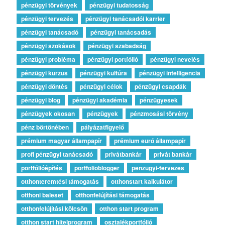
pénzügyi törvények
pénzügyi tudatosság
pénzügyi tervezés
pénzügyi tanácsadói karrier
pénzügyi tanácsadó
pénzügyi tanácsadás
pénzügyi szokások
pénzügyi szabadság
pénzügyi probléma
pénzügyi portfólió
pénzügyi nevelés
pénzügyi kurzus
pénzügyi kultúra
pénzügyi intelligencia
pénzügyi döntés
pénzügyi célok
pénzügyi csapdák
pénzügyi blog
pénzügyi akadémia
pénzügyesek
pénzügyek okosan
pénzügyek
pénzmosási törvény
pénz börtönében
pályázatfigyelő
prémium magyar állampapír
prémium euró állampapír
profi pénzügyi tanácsadó
privátbankár
privát bankár
portfólióépítés
portfolioblogger
penzugyi-tervezes
otthonteremtési támogatás
otthonstart kalkulátor
otthoni baleset
otthonfelújítási támogatás
otthonfelújítási kölcsön
otthon start program
otthon start hitelprogram
osztalékportfólió