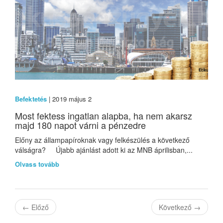
Befektetés
| 2019 május 2
Most fektess ingatlan alapba, ha nem akarsz
majd 180 napot várni a pénzedre
Előny az állampapíroknak vagy felkészülés a következő
válságra? Újabb ajánlást adott ki az MNB áprilisban,...
Olvass tovább
←
Előző
Következő
→