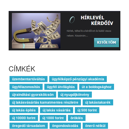
CÍMKÉK
üzembentartóváltás
ügyfélképző pénzügyi akadémia
ügyfélazonosítás
ügyfél átvilágítás
út a boldogsághoz
újraindítási gyorskölcsön
új nyugdíjkötvény
új lakásvásárlás kamatmentes részletre
új lakástakarék
új lakás építés
új lakás vásárlás
új 500 forint
új 10000 forint
új 1000 forint
öröklés
öregedő társadalom
öngondoskodás
önerő nélkül