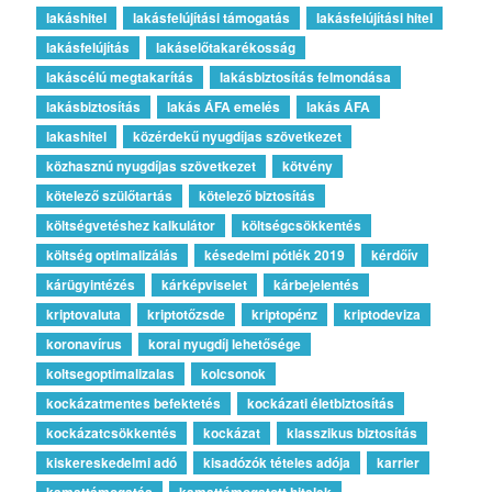
lakáshitel
lakásfelújítási támogatás
lakásfelújítási hitel
lakásfelújítás
lakáselőtakarékosság
lakáscélú megtakarítás
lakásbiztosítás felmondása
lakásbiztosítás
lakás ÁFA emelés
lakás ÁFA
lakashitel
közérdekű nyugdíjas szövetkezet
közhasznú nyugdíjas szövetkezet
kötvény
kötelező szülőtartás
kötelező biztosítás
költségvetéshez kalkulátor
költségcsökkentés
költség optimalizálás
késedelmi pótlék 2019
kérdőív
kárügyintézés
kárképviselet
kárbejelentés
kriptovaluta
kriptotőzsde
kriptopénz
kriptodeviza
koronavírus
korai nyugdíj lehetősége
koltsegoptimalizalas
kolcsonok
kockázatmentes befektetés
kockázati életbiztosítás
kockázatcsökkentés
kockázat
klasszikus biztosítás
kiskereskedelmi adó
kisadózók tételes adója
karrier
kamattámogatás
kamattámogatott hitelek