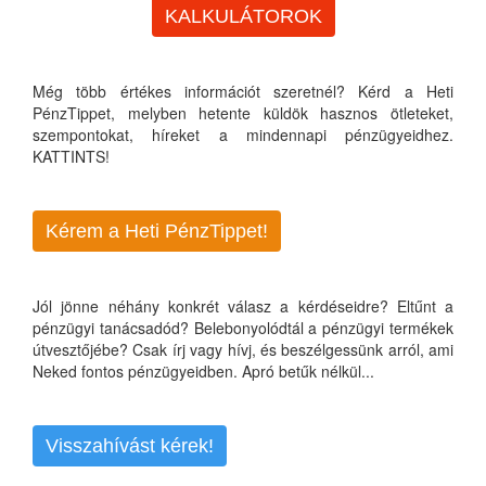
KALKULÁTOROK
Még több értékes információt szeretnél? Kérd a Heti
PénzTippet, melyben hetente küldök hasznos ötleteket,
szempontokat, híreket a mindennapi pénzügyeidhez.
KATTINTS!
Kérem a Heti PénzTippet!
Jól jönne néhány konkrét válasz a kérdéseidre? Eltűnt a
pénzügyi tanácsadód? Belebonyolódtál a pénzügyi termékek
útvesztőjébe? Csak írj vagy hívj, és beszélgessünk arról, ami
Neked fontos pénzügyeidben. Apró betűk nélkül...
Visszahívást kérek!