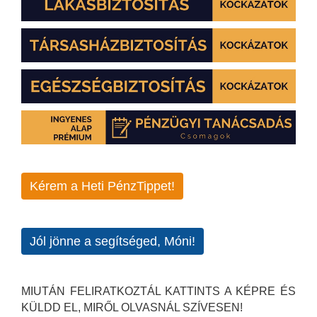
Kérem a Heti PénzTippet!
Jól jönne a segítséged, Móni!
MIUTÁN FELIRATKOZTÁL KATTINTS A KÉPRE ÉS
KÜLDD EL, MIRŐL OLVASNÁL SZÍVESEN!