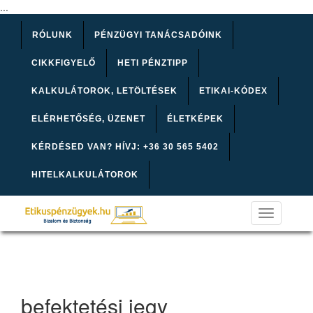
...
RÓLUNK
PÉNZÜGYI TANÁCSADÓINK
CIKKFIGYELŐ
HETI PÉNZTIPP
KALKULÁTOROK, LETÖLTÉSEK
ETIKAI-KÓDEX
ELÉRHETŐSÉG, ÜZENET
ÉLETKÉPEK
KÉRDÉSED VAN? HÍVJ: +36 30 565 5402
HITELKALKULÁTOROK
Toggle
navigation
befektetési jegy