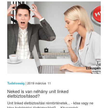
Tudatosság
| 2019 március 11
Neked is van néhány unit linked
életbiztosításod?
Unit linked életbiztosítási rémtörténetek... - köss vagy ne
köss befektetési életbiztosítást? Kövezzetek...