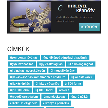
CÍMKÉK
üzembentartóváltás
ügyfélképző pénzügyi akadémia
ügyfélazonosítás
ügyfél átvilágítás
út a boldogsághoz
újraindítási gyorskölcsön
új nyugdíjkötvény
új lakásvásárlás kamatmentes részletre
új lakástakarék
új lakás építés
új lakás vásárlás
új 500 forint
új 10000 forint
új 1000 forint
öröklés
öregedő társadalom
öngondoskodás
önerő nélkül
érzelmi intelligencia
érvényes pénzeink