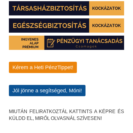
Kérem a Heti PénzTippet!
Jól jönne a segítséged, Móni!
MIUTÁN FELIRATKOZTÁL KATTINTS A KÉPRE ÉS
KÜLDD EL, MIRŐL OLVASNÁL SZÍVESEN!