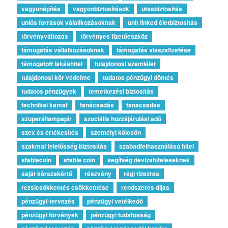
vagyonépítés
vagyonbiztosítások
utasbiztosítás
uniós források válallkozásoknak
unit linked életbiztosítás
törvényváltozás
törvényes fizetőeszköz
támogatás vállalkozásoknak
támogatás visszafizetése
támogatott lakáshitel
tulajdonosi szemlélet
tulajdonosi kör védelme
tudatos pénzügyi döntés
tudatos pénzügyek
temetkezési biztosítás
technikai kamat
tanácsadás
tanacsadas
szuperállampapír
szociális hozzájárulási adó
szex és értékesítés
személyi kölcsön
szakmai felelősség biztosítás
szabadfelhasználású hitel
stablecoin
stable coin
segítség devizahiteleseknek
saját kárszakértő
részvény
régi tízezres
rezsicsökkentés csökkentése
rendszeres díjas
pénzügyi-tervezés
pénzügyi vetélkedő
pénzügyi törvények
pénzügyi tudatosság