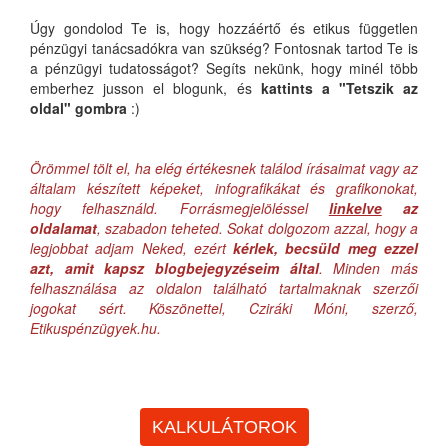
Úgy gondolod Te is, hogy hozzáértő és etikus független
pénzügyi tanácsadókra van szükség? Fontosnak tartod Te is
a pénzügyi tudatosságot? Segíts nekünk, hogy minél több
emberhez jusson el blogunk, és
kattints a "Tetszik az
oldal" gombra
:)
Örömmel tölt el, ha elég értékesnek találod írásaimat vagy az
általam készített képeket, infografikákat és grafikonokat,
hogy felhasználd. Forrásmegjelöléssel
linkelve
az
oldalamat
, szabadon teheted. Sokat dolgozom azzal, hogy a
legjobbat adjam Neked, ezért
kérlek, becsüld meg ezzel
azt, amit kapsz blogbejegyzéseim által
. Minden más
felhasználása az oldalon található tartalmaknak szerzői
jogokat sért. Köszönettel, Cziráki Móni, szerző,
Etikuspénzügyek.hu.
KALKULÁTOROK