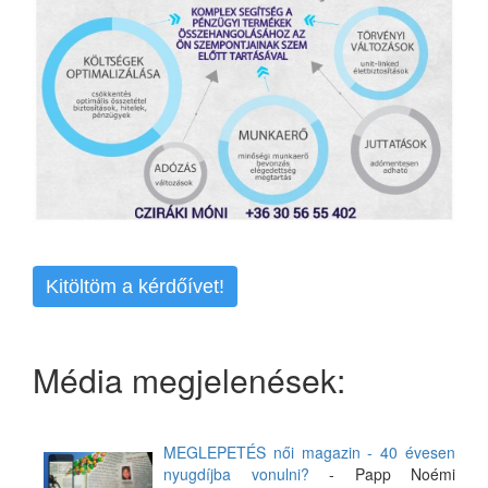
Kitöltöm a kérdőívet!
Média megjelenések:
MEGLEPETÉS női magazin - 40 évesen
nyugdíjba vonulni?
- Papp Noémi