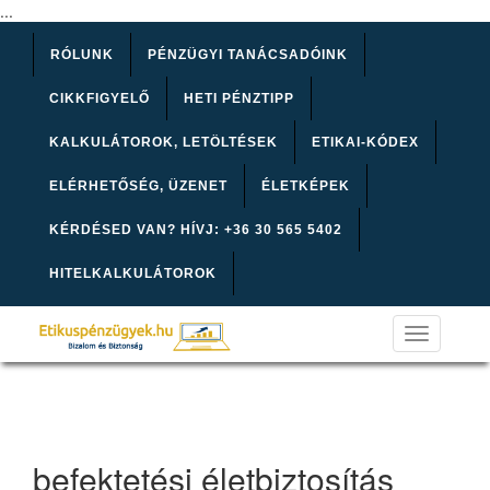
...
RÓLUNK
PÉNZÜGYI TANÁCSADÓINK
CIKKFIGYELŐ
HETI PÉNZTIPP
KALKULÁTOROK, LETÖLTÉSEK
ETIKAI-KÓDEX
ELÉRHETŐSÉG, ÜZENET
ÉLETKÉPEK
KÉRDÉSED VAN? HÍVJ: +36 30 565 5402
HITELKALKULÁTOROK
Toggle
navigation
befektetési életbiztosítás