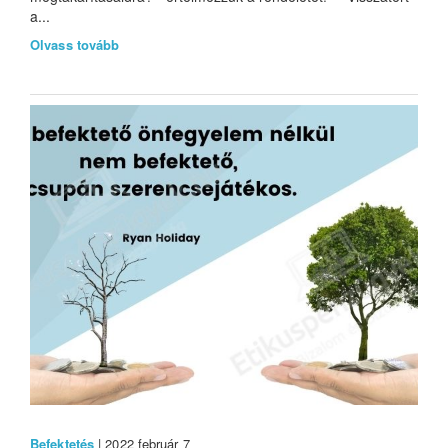
a...
Olvass tovább
Befektetés
| 2022 február 7