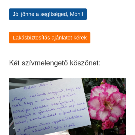
Jól jönne a segítséged, Móni!
Lakásbiztosítás ajánlatot kérek
Két szívmelengető köszönet: