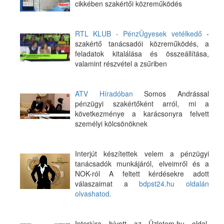
cikkében szakértői közreműködés
RTL KLUB - PénzÜgyesek vetélkedő
-
szakértő tanácsadói közreműködés, a
feladatok kitalálása és összeállítása,
valamint részvétel a zsűriben
ATV Híradóban
Somos Andrással
pénzügyi szakértőként arról, mi a
következménye a karácsonyra felvett
személyi kölcsönöknek
Interjút készítettek velem a pénzügyi
tanácsadók munkájáról, elveimről és a
NOK-ról A feltett kérdésekre adott
válaszaimat a
bdpst24.hu oldalán
olvashatod.
Interjúra hívott az Üzletem.hu oldal.