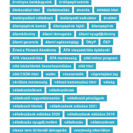
érvényes bankjegyeink
értékpapírszámla
életkezdési hitel
életbiztosítás
átverés
áthidaló hitel
átalányadózó vállalkozó
átalányadó kalkulátor
áruhitel
állampapírok kamat
állampapírok fajtái
állampapírok
államkötvény
állami támogatás
állami nyugdíjkötvény
állami garancia
állami egészségügy
ÖNyP
ÖEP
Érted a Pénzed Akadémia
ÁFA visszatérítés építésnél
ÁFA visszatérítés
ÁFA mentesség
zöld otthon program
zöld lakáshitelek összehasonlítása
zöld hitel
zöld CSOK-hitel
wallet
vésztartalék
végrehajtási jog
várólista mentesség
változó kamatozású hitel
válság
vállalkozónőknek
vállalkozóknak
vállalkozói vagyonbiztosítás
vállalkozói pénzügyek
vállalkozói hitelek
vállalkozások adózása 2021
vállalkozások adózása 2020
vállalkozások adózása 2019
vállalkozás nyugdíj mellett
vállalkozás
vállakozóknak
vissza nem térítendő támogatás
veszteség elkerülése