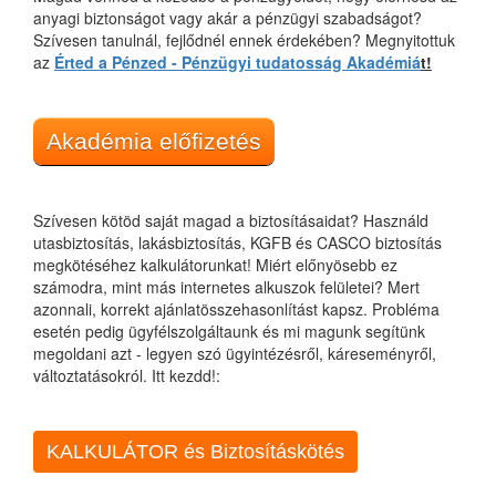
anyagi biztonságot vagy akár a pénzügyi szabadságot?
Szívesen tanulnál, fejlődnél ennek érdekében? Megnyitottuk
az
Érted a Pénzed - Pénzügyi tudatosság Akadémiá
t!
Akadémia előfizetés
Szívesen kötöd saját magad a biztosításaidat? Használd
utasbiztosítás, lakásbiztosítás, KGFB és CASCO biztosítás
megkötéséhez kalkulátorunkat! Miért előnyösebb ez
számodra, mint más internetes alkuszok felületei? Mert
azonnali, korrekt ajánlatösszehasonlítást kapsz. Probléma
esetén pedig ügyfélszolgáltaunk és mi magunk segítünk
megoldani azt - legyen szó ügyintézésről, káreseményről,
változtatásokról. Itt kezdd!:
KALKULÁTOR és Biztosításkötés