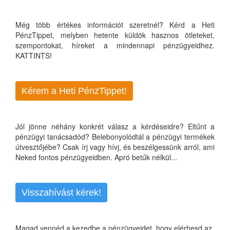
Még több értékes információt szeretnél? Kérd a Heti
PénzTippet, melyben hetente küldök hasznos ötleteket,
szempontokat, híreket a mindennapi pénzügyeidhez.
KATTINTS!
Kérem a Heti PénzTippet!
Jól jönne néhány konkrét válasz a kérdéseidre? Eltűnt a
pénzügyi tanácsadód? Belebonyolódtál a pénzügyi termékek
útvesztőjébe? Csak írj vagy hívj, és beszélgessünk arról, ami
Neked fontos pénzügyeidben. Apró betűk nélkül...
Visszahívást kérek!
Magad vennéd a kezedbe a pénzügyeidet, hogy elérhesd az