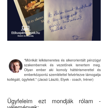
"Mónikát lelkiismeretes és sikerorientált pénzügyi
szakembernek és vezetőnek ismertem meg.
Olyan ember aki komoly háttérismerettel és
emberközpontú szemlélettel felvértezve támogatja
kollégáit, ügyfeleit." (Jacsó László, Etyek - coach, tréner)
Ügyfeleim ezt mondják rólam -
vélemények: