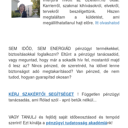
Karrierről, szakmai kihívásokról, elvekről,
tervekről beszélgettünk. Hiszen
megtaláltam a küldetést, ami
megállíthatatlanul hajt előre.
Itt olvashatod
SEM IDŐD, SEM ENERGIÁD pénzügyi termékekkel,
biztosításokkal foglalkozni? Eltűnt a pénzügyi tanácsadód,
vagy meguntad, hogy már a sokadik hív fel, mostantól majd
ő lesz az? Nincs pénzed, de szeretnéd, ha idővel lenne
biztonságot adó megtakarításod? Van pénzed, de nem
tudod, hogyan gyarapítsd okosan?
KÉRJ SZAKÉRTŐI SEGÍTSÉGET
! Független pénzügyi
tanácsadás, ami Rólad szól - apró betűk nélkül...
VAGY TANULJ és fejlődj saját időbeosztásod és tempód
szerint! Ezt kínálja a
pénzügyi tudatosság akadémiá
nk!