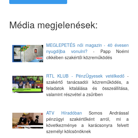
Média megjelenések:
MEGLEPETÉS női magazin - 40 évesen
nyugdíjba vonulni?
- Papp Noémi
cikkében szakértői közreműködés
RTL KLUB - PénzÜgyesek vetélkedő
-
szakértő tanácsadói közreműködés, a
feladatok kitalálása és összeállítása,
valamint részvétel a zsűriben
ATV Híradóban
Somos Andrással
pénzügyi szakértőként arról, mi a
következménye a karácsonyra felvett
személyi kölcsönöknek