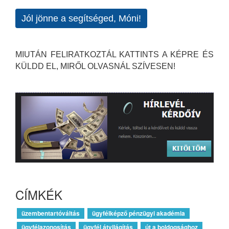
Jól jönne a segítséged, Móni!
MIUTÁN FELIRATKOZTÁL KATTINTS A KÉPRE ÉS
KÜLDD EL, MIRŐL OLVASNÁL SZÍVESEN!
CÍMKÉK
üzembentartóváltás
ügyfélképző pénzügyi akadémia
ügyfélazonosítás
ügyfél átvilágítás
út a boldogsághoz