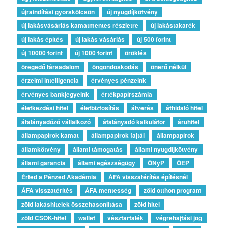
újraindítási gyorskölcsön
új nyugdíjkötvény
új lakásvásárlás kamatmentes részletre
új lakástakarék
új lakás építés
új lakás vásárlás
új 500 forint
új 10000 forint
új 1000 forint
öröklés
öregedő társadalom
öngondoskodás
önerő nélkül
érzelmi intelligencia
érvényes pénzeink
érvényes bankjegyeink
értékpapírszámla
életkezdési hitel
életbiztosítás
átverés
áthidaló hitel
átalányadózó vállalkozó
átalányadó kalkulátor
áruhitel
állampapírok kamat
állampapírok fajtái
állampapírok
államkötvény
állami támogatás
állami nyugdíjkötvény
állami garancia
állami egészségügy
ÖNyP
ÖEP
Érted a Pénzed Akadémia
ÁFA visszatérítés építésnél
ÁFA visszatérítés
ÁFA mentesség
zöld otthon program
zöld lakáshitelek összehasonlítása
zöld hitel
zöld CSOK-hitel
wallet
vésztartalék
végrehajtási jog