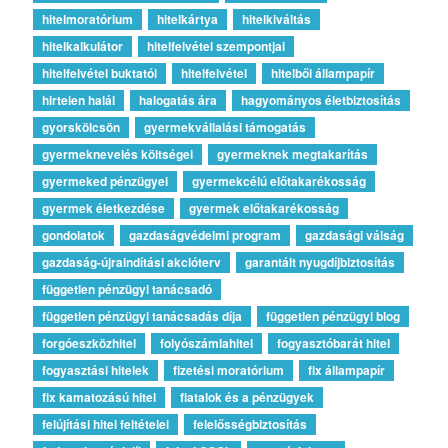
hitelmoratórium
hitelkártya
hitelkiváltás
hitelkalkulátor
hitelfelvétel szempontjai
hitelfelvétel buktatói
hitelfelvétel
hitelből állampapír
hirtelen halál
halogatás ára
hagyományos életbiztosítás
gyorskölcsön
gyermekvállalási támogatás
gyermeknevelés költségei
gyermeknek megtakarítás
gyermeked pénzügyei
gyermekcélú előtakarékosság
gyermek életkezdése
gyermek előtakarékosság
gondolatok
gazdaságvédelmi program
gazdasági válság
gazdaság-újraindítási akcióterv
garantált nyugdíjbiztosítás
független pénzügyi tanácsadó
független pénzügyi tanácsadás díja
független pénzügyi blog
forgóeszközhitel
folyószámlahitel
fogyasztóbarát hitel
fogyasztási hitelek
fizetési moratórium
fix állampapír
fix kamatozású hitel
fiatalok és a pénzügyek
felújítási hitel feltételei
felelősségbiztosítás