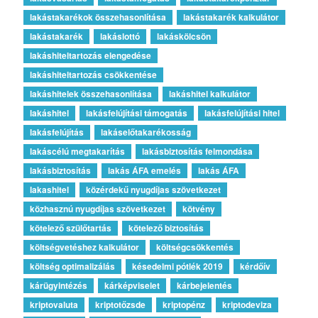
lakástakarékok összehasonlítása
lakástakarék kalkulátor
lakástakarék
lakáslottó
lakáskölcsön
lakáshiteltartozás elengedése
lakáshiteltartozás csökkentése
lakáshitelek összehasonlítása
lakáshitel kalkulátor
lakáshitel
lakásfelújítási támogatás
lakásfelújítási hitel
lakásfelújítás
lakáselőtakarékosság
lakáscélú megtakarítás
lakásbiztosítás felmondása
lakásbiztosítás
lakás ÁFA emelés
lakás ÁFA
lakashitel
közérdekű nyugdíjas szövetkezet
közhasznú nyugdíjas szövetkezet
kötvény
kötelező szülőtartás
kötelező biztosítás
költségvetéshez kalkulátor
költségcsökkentés
költség optimalizálás
késedelmi pótlék 2019
kérdőív
kárügyintézés
kárképviselet
kárbejelentés
kriptovaluta
kriptotőzsde
kriptopénz
kriptodeviza