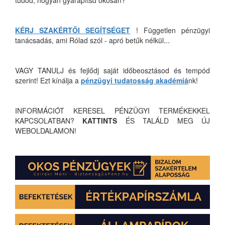
tudod, hogyan gyarapítsd okosan?
KÉRJ SZAKÉRTŐI SEGÍTSÉGET
! Független pénzügyi
tanácsadás, ami Rólad szól - apró betűk nélkül...
VAGY TANULJ és fejlődj saját időbeosztásod és tempód
szerint! Ezt kínálja a
pénzügyi tudatosság akadémiá
nk!
INFORMÁCIÓT KERESEL PÉNZÜGYI TERMÉKEKKEL
KAPCSOLATBAN?
KATTINTS
ÉS TALÁLD MEG ÚJ
WEBOLDALAMON!