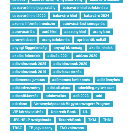
babaváró hitel jogszabály
babaváró hitel befektetése
babaváró hitel 2020
babaváró hitel
babaváró 2024
azonnali fizetési rendszer
autóvásárlási támogatás
autóvásárlás
autó hitel
asszonyhitel
aranyletét
aranyfedezet
aranybefektetés
apró betűk nélkül
anyagi függetlenség
anyagi biztonság
akciós hitelek
akciós feltételek
adózás 2021
adózás 2020
adóváltozások 2025
adóváltozások 2020
adóváltozások 2019
adóvisszatérítés
adómentes juttatás
adómentes befektetés
adókönnyítés
adókedvezmény
adókalkulátor
adóelőleg-nyilatkozat
adócsökkentés
adóbevallás
adó 2023
adó
adatlánc
Versenyképesebb Magyarországért Program
VIP kórházi ellátás
Unicredit Bank
UL
UFS HELP szolgáltatás
TakarékBank
TKM
THM
TBSZ
TB jogviszony
TAO változása