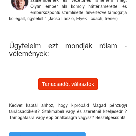
Olyan ember aki komoly háttérismerettel és
emberközpontú szemlélettel felvértezve támogatja
kollégáit, ügyfeleit." (Jacsó László, Etyek - coach, tréner)
Ügyfeleim ezt mondják rólam -
vélemények:
Tanácsadót választok
Kedvet kaptál ahhoz, hogy kipróbáld Magad pénzügyi
tanácsadóként? Szakmabeli vagy és szeretnél kiteljesedni?
Támogatásra vagy épp önállóságra vágysz? Beszélgessünk!