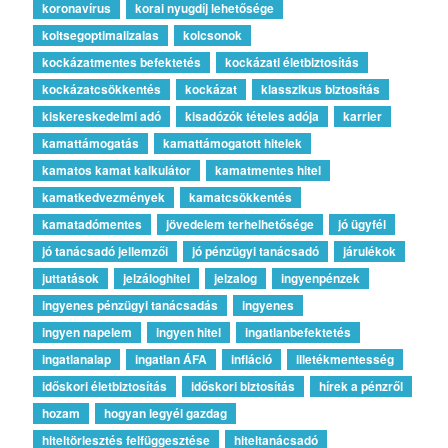
koronavírus
korai nyugdíj lehetősége
koltsegoptimalizalas
kolcsonok
kockázatmentes befektetés
kockázati életbiztosítás
kockázatcsökkentés
kockázat
klasszikus biztosítás
kiskereskedelmi adó
kisadózók tételes adója
karrier
kamattámogatás
kamattámogatott hitelek
kamatos kamat kalkulátor
kamatmentes hitel
kamatkedvezmények
kamatcsökkentés
kamatadómentes
jövedelem terhelhetősége
jó ügyfél
jó tanácsadó jellemzői
jó pénzügyi tanácsadó
járulékok
juttatások
jelzáloghitel
jelzalog
ingyenpénzek
ingyenes pénzügyi tanácsadás
ingyenes
ingyen napelem
ingyen hitel
ingatlanbefektetés
ingatlanalap
ingatlan ÁFA
infláció
illetékmentesség
időskori életbiztosítás
időskori biztosítás
hírek a pénzről
hozam
hogyan legyél gazdag
hiteltörlesztés felfüggesztése
hiteltanácsadó