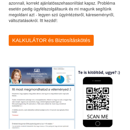
azonnali, korrekt ajánlatösszehasonlítást kapsz. Probléma
esetén pedig ügyfélszolgáltaunk és mi magunk segítünk
megoldani azt - legyen szó ügyintézésről, káreseményről,
változtatásokról. Itt kezdd!:
KALKULÁTOR és Biztosításkötés