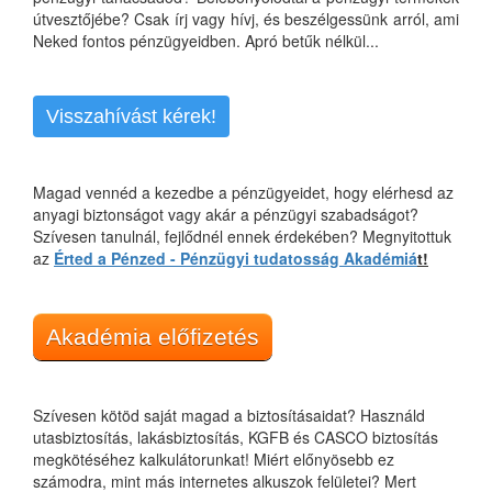
útvesztőjébe? Csak írj vagy hívj, és beszélgessünk arról, ami
Neked fontos pénzügyeidben. Apró betűk nélkül...
Visszahívást kérek!
Magad vennéd a kezedbe a pénzügyeidet, hogy elérhesd az
anyagi biztonságot vagy akár a pénzügyi szabadságot?
Szívesen tanulnál, fejlődnél ennek érdekében? Megnyitottuk
az
Érted a Pénzed - Pénzügyi tudatosság Akadémiá
t!
Akadémia előfizetés
Szívesen kötöd saját magad a biztosításaidat? Használd
utasbiztosítás, lakásbiztosítás, KGFB és CASCO biztosítás
megkötéséhez kalkulátorunkat! Miért előnyösebb ez
számodra, mint más internetes alkuszok felületei? Mert