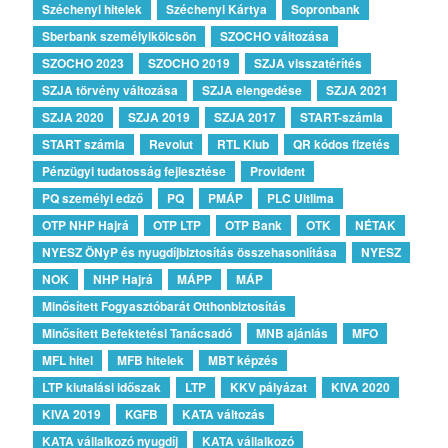
Széchenyi hitelek
Széchenyi Kártya
Sopronbank
Sberbank személyikölcsön
SZOCHO változása
SZOCHO 2023
SZOCHO 2019
SZJA visszatérítés
SZJA törvény változása
SZJA elengedése
SZJA 2021
SZJA 2020
SZJA 2019
SZJA 2017
START-számla
START számla
Revolut
RTL Klub
QR kódos fizetés
Pénzügyi tudatosság fejlesztése
Provident
PQ személyi edző
PQ
PMÁP
PLC Ultlima
OTP NHP Hajrá
OTP LTP
OTP Bank
OTK
NÉTAK
NYESZ ÖNyP és nyugdíjbiztosítás összehasonlítása
NYESZ
NOK
NHP Hajrá
MÁPP
MÁP
Minősített Fogyasztóbarát Otthonbiztosítás
Minősített Befektetési Tanácsadó
MNB ajánlás
MFO
MFL hitel
MFB hitelek
MBT képzés
LTP kiutalási időszak
LTP
KKV pályázat
KIVA 2020
KIVA 2019
KGFB
KATA változás
KATA vállalkozó nyugdíj
KATA vállalkozó