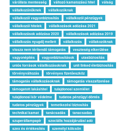
várólista mentesség
változó kamatozású hitel
válság
vállalkozónőknek
vállalkozóknak
vállalkozói vagyonbiztosítás
vállalkozói pénzügyek
vállalkozói hitelek
vállalkozások adózása 2021
vállalkozások adózása 2020
vállalkozások adózása 2019
vállalkozás nyugdíj mellett
vállalkozás
vállakozóknak
vissza nem térítendő támogatás
veszteség elkerülése
vagyonépítés
vagyonbiztosítások
utasbiztosítás
uniós források válallkozásoknak
unit linked életbiztosítás
törvényváltozás
törvényes fizetőeszköz
támogatás vállalkozásoknak
támogatás visszafizetése
támogatott lakáshitel
tulajdonosi szemlélet
tulajdonosi kör védelme
tudatos pénzügyi döntés
tudatos pénzügyek
temetkezési biztosítás
technikai kamat
tanácsadás
tanacsadas
szuperállampapír
szociális hozzájárulási adó
szex és értékesítés
személyi kölcsön