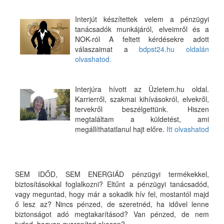
Interjút készítettek velem a pénzügyi
tanácsadók munkájáról, elveimről és a
NOK-ról A feltett kérdésekre adott
válaszaimat a
bdpst24.hu oldalán
olvashatod.
Interjúra hívott az Üzletem.hu oldal.
Karrierről, szakmai kihívásokról, elvekről,
tervekről beszélgettünk. Hiszen
megtaláltam a küldetést, ami
megállíthatatlanul hajt előre.
Itt olvashatod
SEM IDŐD, SEM ENERGIÁD pénzügyi termékekkel,
biztosításokkal foglalkozni? Eltűnt a pénzügyi tanácsadód,
vagy meguntad, hogy már a sokadik hív fel, mostantól majd
ő lesz az? Nincs pénzed, de szeretnéd, ha idővel lenne
biztonságot adó megtakarításod? Van pénzed, de nem