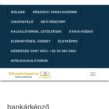
...
RÓLUNK
PÉNZÜGYI TANÁCSADÓINK
CIKKFIGYELŐ
HETI PÉNZTIPP
KALKULÁTOROK, LETÖLTÉSEK
ETIKAI-KÓDEX
ELÉRHETŐSÉG, ÜZENET
ÉLETKÉPEK
KÉRDÉSED VAN? HÍVJ: +36 30 565 5402
HITELKALKULÁTOROK
Toggle
navigation
bankárképző