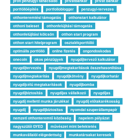
profi pénzügyi tanácsadó
privátbankár
privát bankár
portfólióépítés
portfolioblogger
penzugyi-tervezes
otthonteremtési támogatás
otthonstart kalkulátor
otthoni baleset
otthonfelújítási támogatás
otthonfelújítási kölcsön
otthon start program
otthon start hitelprogram
osztalékportfólió
optimális portfólió
online fizetés
ongondoskodas
onecoin
okos pénzügyek
nyugdíjtervező kalkulátor
nyugdíjtervezés
nyugdíjmegtakarítások összehasonlítása
nyugdíjmegtakarítás
nyugdíjkötvény
nyugdíjkorhatár
nyugdíjcélú megtakarítások
nyugdíjbomba
nyugdíjbiztosítás
nyugdíjas vállalkozó
nyugdíjas
nyugdíj melletti munka járulékai
nyugdíj előtakarékosság
nyugdíj
nyugdijbiztositas
nyomdai szuperállampapír
nemzeti otthonteremtő közösség
napelem pályázat
nagyszülői GYED
művészet mint befektetés
munkavállalói elégedettség
munkatársakat keresek