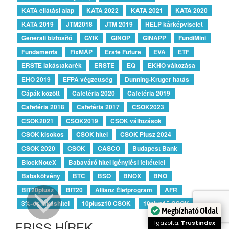
KATA ellátási alap
KATA 2022
KATA 2021
KATA 2020
KATA 2019
JTM2018
JTM 2019
HELP kárképviselet
Generali biztosító
GYIK
GINOP
GINAPP
FundiMini
Fundamenta
FixMÁP
Erste Future
EVA
ETF
ERSTE lakástakarék
ERSTE
EQ
EKHO változása
EHO 2019
EFPA végzettség
Dunning-Kruger hatás
Cápák között
Cafetéria 2020
Cafetéria 2019
Cafetéria 2018
Cafetéria 2017
CSOK2023
CSOK2021
CSOK2019
CSOK változások
CSOK kisokos
CSOK hitel
CSOK Plusz 2024
CSOK 2020
CSOK
CASCO
Budapest Bank
BlockNoteX
Babaváró hitel igénylési feltételei
Babakötvény
BTC
BSO
BNOX
BNO
BIT20plusz
BIT20
Allianz Életprogram
AFR
3%-os lakáshitel
10plusz10 CSOK
10plus15 CSOK
Megbízható Oldal
FRISS HÍREK
Igazolta:
Trustindex