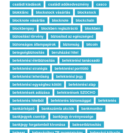
családi kiadások
családi adókedvezmény
casco
blokklánc
blockstock vásárlás
blockstock
blocknote vásárlás
blocknote
blockchain
blockbenpay
blockben regisztráció
blockben
biztosítási törvény
biztosítsd az egészséged
biztonságos állampapírok
biztonság
bitcoin
betegségbiztosítás
beruházási hitel
befektetési életbiztosítás
befektetési tanácsadó
befektetési stratégia
befektetési portfólió
befektetési lehetőség
befektetési jegy
befektetési egységhez kötött
befektetési alap
befektetések adózása
befektetések SZOCHO
befektetés hitelből
befektetés biztonsággal
befektetés
bankárképző
bankszámla akciók
bankmonitor
bankjegyek cseréje
bankjegy érvényessége
bankjegy forgalomból kivonása
balesetbiztosítás
baleset
babaváróhoz TB nyomtatvány
babaváró kölcsön