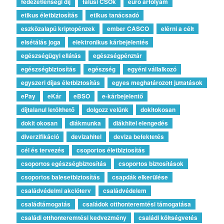
fedezetlenségi díj
falusi CSOk
euro árfolyam
etikus életbiztosítás
etikus tanácsadó
eszközalapú kriptopénzek
ember CASCO
elérni a célt
elsétálás joga
elektronikus kárbejelentés
egészségügyi ellátás
egészségpénztár
egészségbiztosítás
egészség
egyéni vállalkozó
egyszeri díjas életbiztosítás
egyes meghatározott juttatások
ePay
eKár
eBSO
e-kárbejelentő
díjtalanul letölthető
dolgozz velünk
dokitokosan
dokit okosan
diákmunka
diákhitel elengedés
diverzifikáció
devizahitel
deviza befektetés
cél és tervezés
csoportos életbiztosítás
csoportos egészségbiztosítás
csoportos biztosítások
csoportos balesetbiztosítás
csapdák elkerülése
családvédelmi akcióterv
családvédelem
családtámogatás
családok otthonteremtési támogatása
családi otthonteremtési kedvezmény
családi költségvetés