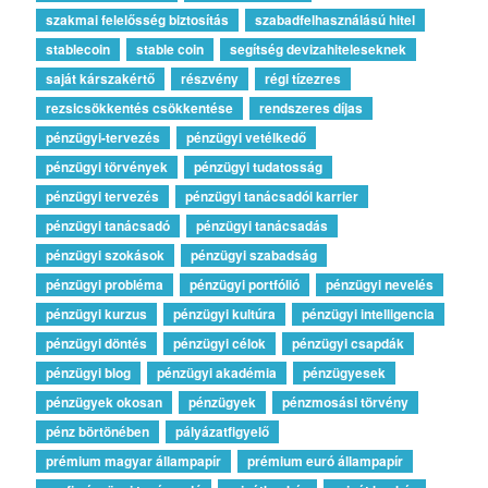
szakmai felelősség biztosítás
szabadfelhasználású hitel
stablecoin
stable coin
segítség devizahiteleseknek
saját kárszakértő
részvény
régi tízezres
rezsicsökkentés csökkentése
rendszeres díjas
pénzügyi-tervezés
pénzügyi vetélkedő
pénzügyi törvények
pénzügyi tudatosság
pénzügyi tervezés
pénzügyi tanácsadói karrier
pénzügyi tanácsadó
pénzügyi tanácsadás
pénzügyi szokások
pénzügyi szabadság
pénzügyi probléma
pénzügyi portfólió
pénzügyi nevelés
pénzügyi kurzus
pénzügyi kultúra
pénzügyi intelligencia
pénzügyi döntés
pénzügyi célok
pénzügyi csapdák
pénzügyi blog
pénzügyi akadémia
pénzügyesek
pénzügyek okosan
pénzügyek
pénzmosási törvény
pénz börtönében
pályázatfigyelő
prémium magyar állampapír
prémium euró állampapír