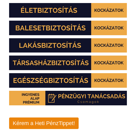
Kérem a Heti PénzTippet!