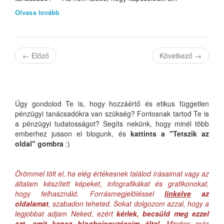
Olvass tovább
←
Előző
Következő
→
Úgy gondolod Te is, hogy hozzáértő és etikus független
pénzügyi tanácsadókra van szükség? Fontosnak tartod Te is
a pénzügyi tudatosságot? Segíts nekünk, hogy minél több
emberhez jusson el blogunk, és
kattints a "Tetszik az
oldal" gombra
:)
Örömmel tölt el, ha elég értékesnek találod írásaimat vagy az
általam készített képeket, infografikákat és grafikonokat,
hogy felhasználd. Forrásmegjelöléssel
linkelve
az
oldalamat
, szabadon teheted. Sokat dolgozom azzal, hogy a
legjobbat adjam Neked, ezért
kérlek, becsüld meg ezzel
azt, amit kapsz blogbejegyzéseim által
. Minden más