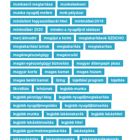
munkaerő megtartása
munkabaleset
munka nyugdíj mellett
mnb pályázat
minősített fogyasztóbarát hitel
minimálbér2019
minimálbér 2020
minden a nyugdíjról táblázat
merj álmodni
megújul a forint
megtakarítások SZOCHO
megtakarítási izmok
megtakarítás
megtakaritas
magánegészségügy
magáncsőd
magán egészségügyi biztosítás
magyar állampapír plusz
magyar korfa
magas kamat
magas hozam
magas betéti kamat
lízing
lojalitási program
lojalitás
likviditás
lehúznak
legjobb-munka
legjobb pénzügyi blog
legjobb nyugdíjmegtakarítás
legjobb nyugdíjmegoldás
legjobb nyugdíjbiztosítás
legjobb munka
legjobb lakástakarék
legjobb lakáshitel
legjobb lakásbiztosítás
legjobb hitel
legjobb gyermekmegtakarítás
lakásépítés
lakásvásárlás
lakástámogatás
lakástakarékpénztár