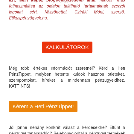
felhasználása az oldalon található tartalmaknak szerzői
jogokat sért. Köszönettel, Cziráki Móni, szerző,
Etikuspénzügyek.hu.
KALKULÁTOROK
Még több értékes információt szeretnél? Kérd a Heti
PénzTippet, melyben hetente küldök hasznos ötleteket,
szempontokat, híreket a mindennapi pénzügyeidhez.
KATTINTS!
Kérem a Heti PénzTippet!
Jól jönne néhány konkrét válasz a kérdéseidre? Eltűnt a
pénzügyi tanácsadód? Belebonyolódtál a pénzügyi termékek