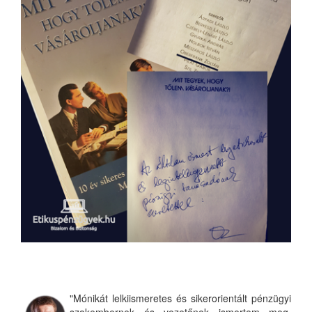
"Mónikát lelkiismeretes és sikerorientált pénzügyi
szakembernek és vezetőnek ismertem meg.