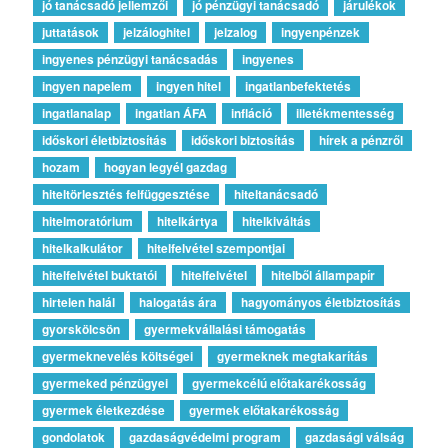
jó tanácsadó jellemzői
jó pénzügyi tanácsadó
járulékok
juttatások
jelzáloghitel
jelzalog
ingyenpénzek
ingyenes pénzügyi tanácsadás
ingyenes
ingyen napelem
ingyen hitel
ingatlanbefektetés
ingatlanalap
ingatlan ÁFA
infláció
illetékmentesség
időskori életbiztosítás
időskori biztosítás
hírek a pénzről
hozam
hogyan legyél gazdag
hiteltörlesztés felfüggesztése
hiteltanácsadó
hitelmoratórium
hitelkártya
hitelkiváltás
hitelkalkulátor
hitelfelvétel szempontjai
hitelfelvétel buktatói
hitelfelvétel
hitelből állampapír
hirtelen halál
halogatás ára
hagyományos életbiztosítás
gyorskölcsön
gyermekvállalási támogatás
gyermeknevelés költségei
gyermeknek megtakarítás
gyermeked pénzügyei
gyermekcélú előtakarékosság
gyermek életkezdése
gyermek előtakarékosság
gondolatok
gazdaságvédelmi program
gazdasági válság