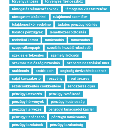
törvényváltozás
törvényes fizetőeszköz
támogatás vállalkozásoknak
támogatás visszafizetése
támogatott lakáshitel
tulajdonosi szemlélet
tulajdonosi kör védelme
tudatos pénzügyi döntés
tudatos pénzügyek
temetkezési biztosítás
technikai kamat
tanácsadás
tanacsadas
szuperállampapír
szociális hozzájárulási adó
szex és értékesítés
személyi kölcsön
szakmai felelősség biztosítás
szabadfelhasználású hitel
stablecoin
stable coin
segítség devizahiteleseknek
saját kárszakértő
részvény
régi tízezres
rezsicsökkentés csökkentése
rendszeres díjas
pénzügyi-tervezés
pénzügyi vetélkedő
pénzügyi törvények
pénzügyi tudatosság
pénzügyi tervezés
pénzügyi tanácsadói karrier
pénzügyi tanácsadó
pénzügyi tanácsadás
pénzügyi szokások
pénzügyi szabadság