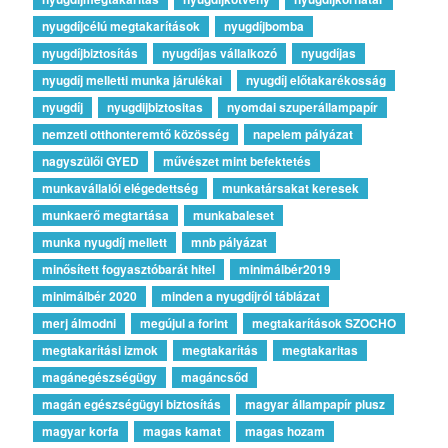
nyugdíjcélú megtakarítások
nyugdíjbomba
nyugdíjbiztosítás
nyugdíjas vállalkozó
nyugdíjas
nyugdíj melletti munka járulékai
nyugdíj előtakarékosság
nyugdíj
nyugdijbiztositas
nyomdai szuperállampapír
nemzeti otthonteremtő közösség
napelem pályázat
nagyszülői GYED
művészet mint befektetés
munkavállalói elégedettség
munkatársakat keresek
munkaerő megtartása
munkabaleset
munka nyugdíj mellett
mnb pályázat
minősített fogyasztóbarát hitel
minimálbér2019
minimálbér 2020
minden a nyugdíjról táblázat
merj álmodni
megújul a forint
megtakarítások SZOCHO
megtakarítási izmok
megtakarítás
megtakaritas
magánegészségügy
magáncsőd
magán egészségügyi biztosítás
magyar állampapír plusz
magyar korfa
magas kamat
magas hozam