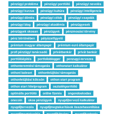
pénzügyi probléma
pénzügyi portfólió
pénzügyi nevelés
pénzügyi kurzus
pénzügyi kultúra
pénzügyi intelligencia
pénzügyi döntés
pénzügyi célok
pénzügyi csapdák
pénzügyi blog
pénzügyi akadémia
pénzügyesek
pénzügyek okosan
pénzügyek
pénzmosási törvény
pénz börtönében
pályázatfigyelő
prémium magyar állampapír
prémium euró állampapír
profi pénzügyi tanácsadó
privátbankár
privát bankár
portfólióépítés
portfolioblogger
penzugyi-tervezes
otthonteremtési támogatás
otthonstart kalkulátor
otthoni baleset
otthonfelújítási támogatás
otthonfelújítási kölcsön
otthon start program
otthon start hitelprogram
osztalékportfólió
optimális portfólió
online fizetés
ongondoskodas
onecoin
okos pénzügyek
nyugdíjtervező kalkulátor
nyugdíjtervezés
nyugdíjmegtakarítások összehasonlítása
nyugdíjmegtakarítás
nyugdíjkötvény
nyugdíjkorhatár