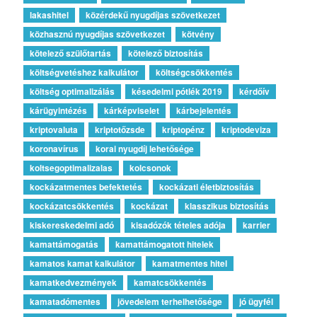
lakashitel
közérdekű nyugdíjas szövetkezet
közhasznú nyugdíjas szövetkezet
kötvény
kötelező szülőtartás
kötelező biztosítás
költségvetéshez kalkulátor
költségcsökkentés
költség optimalizálás
késedelmi pótlék 2019
kérdőív
kárügyintézés
kárképviselet
kárbejelentés
kriptovaluta
kriptotőzsde
kriptopénz
kriptodeviza
koronavírus
korai nyugdíj lehetősége
koltsegoptimalizalas
kolcsonok
kockázatmentes befektetés
kockázati életbiztosítás
kockázatcsökkentés
kockázat
klasszikus biztosítás
kiskereskedelmi adó
kisadózók tételes adója
karrier
kamattámogatás
kamattámogatott hitelek
kamatos kamat kalkulátor
kamatmentes hitel
kamatkedvezmények
kamatcsökkentés
kamatadómentes
jövedelem terhelhetősége
jó ügyfél