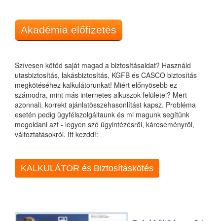
Akadémia előfizetés
Szívesen kötöd saját magad a biztosításaidat? Használd
utasbiztosítás, lakásbiztosítás, KGFB és CASCO biztosítás
megkötéséhez kalkulátorunkat! Miért előnyösebb ez
számodra, mint más internetes alkuszok felületei? Mert
azonnali, korrekt ajánlatösszehasonlítást kapsz. Probléma
esetén pedig ügyfélszolgáltaunk és mi magunk segítünk
megoldani azt - legyen szó ügyintézésről, káreseményről,
változtatásokról. Itt kezdd!:
KALKULÁTOR és Biztosításkötés