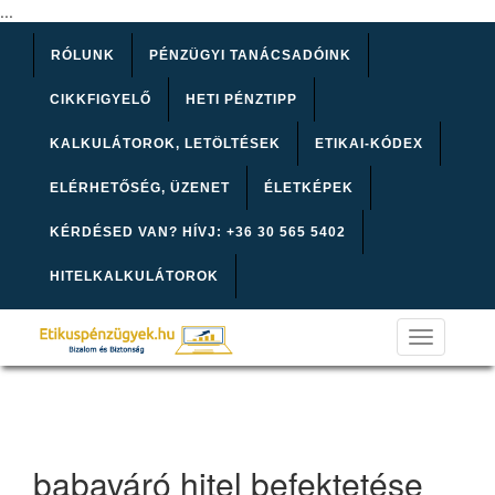
...
RÓLUNK
PÉNZÜGYI TANÁCSADÓINK
CIKKFIGYELŐ
HETI PÉNZTIPP
KALKULÁTOROK, LETÖLTÉSEK
ETIKAI-KÓDEX
ELÉRHETŐSÉG, ÜZENET
ÉLETKÉPEK
KÉRDÉSED VAN? HÍVJ: +36 30 565 5402
HITELKALKULÁTOROK
Toggle
navigation
babaváró hitel befektetése