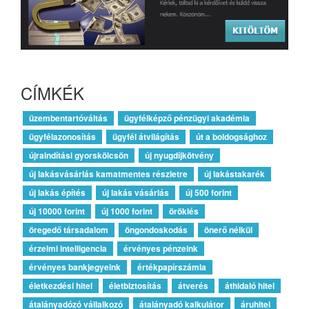
CÍMKÉK
üzembentartóváltás
ügyfélképző pénzügyi akadémia
ügyfélazonosítás
ügyfél átvilágítás
út a boldogsághoz
újraindítási gyorskölcsön
új nyugdíjkötvény
új lakásvásárlás kamatmentes részletre
új lakástakarék
új lakás építés
új lakás vásárlás
új 500 forint
új 10000 forint
új 1000 forint
öröklés
öregedő társadalom
öngondoskodás
önerő nélkül
érzelmi intelligencia
érvényes pénzeink
érvényes bankjegyeink
értékpapírszámla
életkezdési hitel
életbiztosítás
átverés
áthidaló hitel
átalányadózó vállalkozó
átalányadó kalkulátor
áruhitel