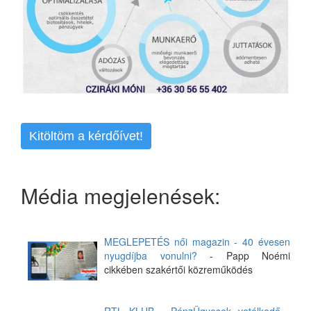
Kitöltöm a kérdőívet!
Média megjelenések:
MEGLEPETÉS női magazin - 40 évesen
nyugdíjba vonulni?
- Papp Noémi
cikkében szakértői közreműködés