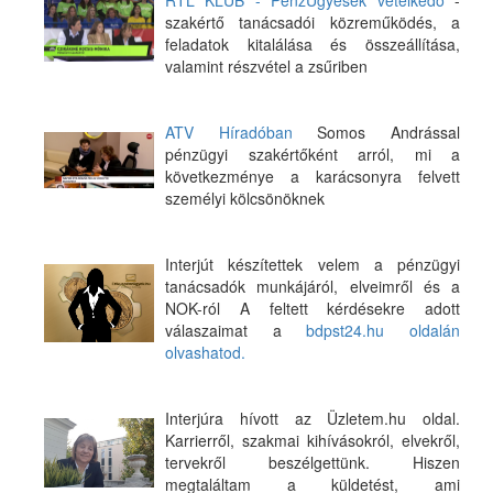
RTL KLUB - PénzÜgyesek vetélkedő
-
szakértő tanácsadói közreműködés, a
feladatok kitalálása és összeállítása,
valamint részvétel a zsűriben
ATV Híradóban
Somos Andrással
pénzügyi szakértőként arról, mi a
következménye a karácsonyra felvett
személyi kölcsönöknek
Interjút készítettek velem a pénzügyi
tanácsadók munkájáról, elveimről és a
NOK-ról A feltett kérdésekre adott
válaszaimat a
bdpst24.hu oldalán
olvashatod.
Interjúra hívott az Üzletem.hu oldal.
Karrierről, szakmai kihívásokról, elvekről,
tervekről beszélgettünk. Hiszen
megtaláltam a küldetést, ami