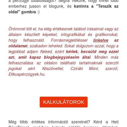
a pénzügyi tudatosságot? Segíts nekünk, hogy minél több
emberhez jusson el blogunk, és
kattints a "Tetszik az
oldal" gombra
:)
Örömmel tölt el, ha elég értékesnek találod írásaimat vagy az
általam készített képeket, infografikákat és grafikonokat,
hogy felhasználd. Forrásmegjelöléssel
linkelve
az
oldalamat
, szabadon teheted. Sokat dolgozom azzal, hogy a
legjobbat adjam Neked, ezért
kérlek, becsüld meg ezzel
azt, amit kapsz blogbejegyzéseim által
. Minden más
felhasználása az oldalon található tartalmaknak szerzői
jogokat sért. Köszönettel, Cziráki Móni, szerző,
Etikuspénzügyek.hu.
KALKULÁTOROK
Még több értékes információt szeretnél? Kérd a Heti