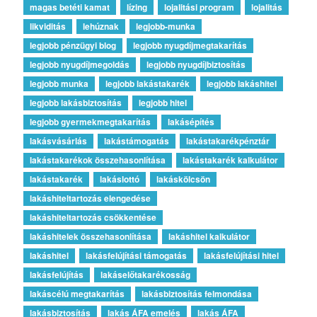
magas betéti kamat
lízing
lojalitási program
lojalitás
likviditás
lehúznak
legjobb-munka
legjobb pénzügyi blog
legjobb nyugdíjmegtakarítás
legjobb nyugdíjmegoldás
legjobb nyugdíjbiztosítás
legjobb munka
legjobb lakástakarék
legjobb lakáshitel
legjobb lakásbiztosítás
legjobb hitel
legjobb gyermekmegtakarítás
lakásépítés
lakásvásárlás
lakástámogatás
lakástakarékpénztár
lakástakarékok összehasonlítása
lakástakarék kalkulátor
lakástakarék
lakáslottó
lakáskölcsön
lakáshiteltartozás elengedése
lakáshiteltartozás csökkentése
lakáshitelek összehasonlítása
lakáshitel kalkulátor
lakáshitel
lakásfelújítási támogatás
lakásfelújítási hitel
lakásfelújítás
lakáselőtakarékosság
lakáscélú megtakarítás
lakásbiztosítás felmondása
lakásbiztosítás
lakás ÁFA emelés
lakás ÁFA