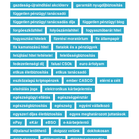
gazdaság-újraindítási akcióterv
garantált nyugdíjbiztosítás
független pénzügyi tanácsadó
független pénzügyi tanácsadás díja
független pénzügyi blog
forgóeszközhitel
folyószámlahitel
fogyasztóbarát hitel
fogyasztási hitelek
fizetési moratórium
fix állampapír
fix kamatozású hitel
fiatalok és a pénzügyek
felújítási hitel feltételei
felelősségbiztosítás
fedezetlenségi díj
falusi CSOk
euro árfolyam
etikus életbiztosítás
etikus tanácsadó
eszközalapú kriptopénzek
ember CASCO
elérni a célt
elsétálás joga
elektronikus kárbejelentés
egészségügyi ellátás
egészségpénztár
egészségbiztosítás
egészség
egyéni vállalkozó
egyszeri díjas életbiztosítás
egyes meghatározott juttatások
ePay
eKár
eBSO
e-kárbejelentő
díjtalanul letölthető
dolgozz velünk
dokitokosan
dokit okosan
diákmunka
diákhitel elengedés