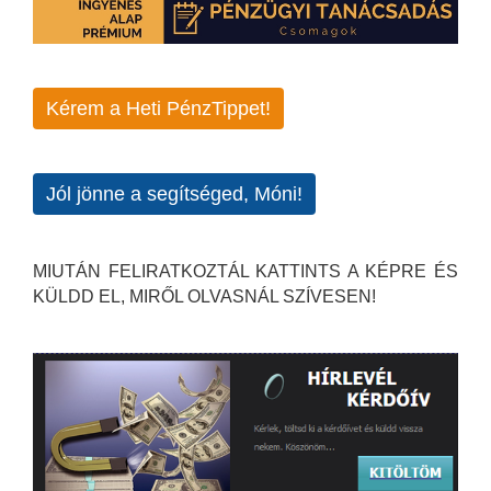
Kérem a Heti PénzTippet!
Jól jönne a segítséged, Móni!
MIUTÁN FELIRATKOZTÁL KATTINTS A KÉPRE ÉS
KÜLDD EL, MIRŐL OLVASNÁL SZÍVESEN!