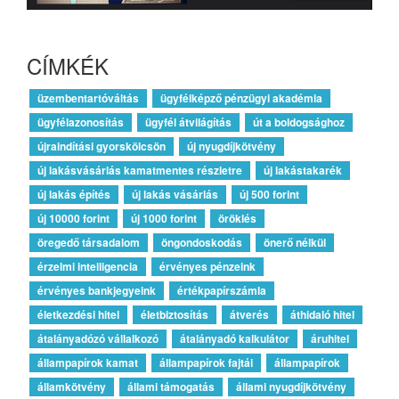
CÍMKÉK
üzembentartóváltás
ügyfélképző pénzügyi akadémia
ügyfélazonosítás
ügyfél átvilágítás
út a boldogsághoz
újraindítási gyorskölcsön
új nyugdíjkötvény
új lakásvásárlás kamatmentes részletre
új lakástakarék
új lakás építés
új lakás vásárlás
új 500 forint
új 10000 forint
új 1000 forint
öröklés
öregedő társadalom
öngondoskodás
önerő nélkül
érzelmi intelligencia
érvényes pénzeink
érvényes bankjegyeink
értékpapírszámla
életkezdési hitel
életbiztosítás
átverés
áthidaló hitel
átalányadózó vállalkozó
átalányadó kalkulátor
áruhitel
állampapírok kamat
állampapírok fajtái
állampapírok
államkötvény
állami támogatás
állami nyugdíjkötvény