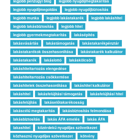
legjobb pénzügyi blog
legjobb nyugdíjmegtakarítás
legjobb nyugdíjmegoldás
legjobb nyugdíjbiztosítás
legjobb munka
legjobb lakástakarék
legjobb lakáshitel
legjobb lakásbiztosítás
legjobb hitel
legjobb gyermekmegtakarítás
lakásépítés
lakásvásárlás
lakástámogatás
lakástakarékpénztár
lakástakarékok összehasonlítása
lakástakarék kalkulátor
lakástakarék
lakáslottó
lakáskölcsön
lakáshiteltartozás elengedése
lakáshiteltartozás csökkentése
lakáshitelek összehasonlítása
lakáshitel kalkulátor
lakáshitel
lakásfelújítási támogatás
lakásfelújítási hitel
lakásfelújítás
lakáselőtakarékosság
lakáscélú megtakarítás
lakásbiztosítás felmondása
lakásbiztosítás
lakás ÁFA emelés
lakás ÁFA
lakashitel
közérdekű nyugdíjas szövetkezet
közhasznú nyugdíjas szövetkezet
kötvény