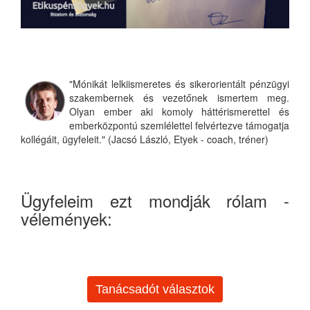
"Mónikát lelkiismeretes és sikerorientált pénzügyi
szakembernek és vezetőnek ismertem meg.
Olyan ember aki komoly háttérismerettel és
emberközpontú szemlélettel felvértezve támogatja
kollégáit, ügyfeleit." (Jacsó László, Etyek - coach, tréner)
Ügyfeleim ezt mondják rólam -
vélemények:
Tanácsadót választok