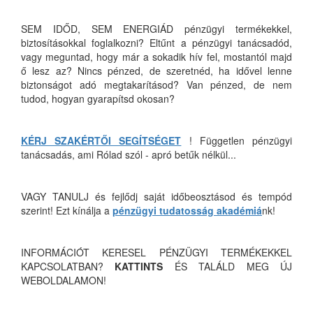
SEM IDŐD, SEM ENERGIÁD pénzügyi termékekkel,
biztosításokkal foglalkozni? Eltűnt a pénzügyi tanácsadód,
vagy meguntad, hogy már a sokadik hív fel, mostantól majd
ő lesz az? Nincs pénzed, de szeretnéd, ha idővel lenne
biztonságot adó megtakarításod? Van pénzed, de nem
tudod, hogyan gyarapítsd okosan?
KÉRJ SZAKÉRTŐI SEGÍTSÉGET
! Független pénzügyi
tanácsadás, ami Rólad szól - apró betűk nélkül...
VAGY TANULJ és fejlődj saját időbeosztásod és tempód
szerint! Ezt kínálja a
pénzügyi tudatosság akadémiá
nk!
INFORMÁCIÓT KERESEL PÉNZÜGYI TERMÉKEKKEL
KAPCSOLATBAN?
KATTINTS
ÉS TALÁLD MEG ÚJ
WEBOLDALAMON!