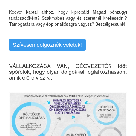
Kedvet kaptál ahhoz, hogy kipróbáld Magad pénzügyi
tanácsadóként? Szakmabeli vagy és szeretnél kiteljesedni?
Támogatásra vagy épp önállóságra vágysz? Beszélgessünk!
Szívesen dolgoznék veletek!
VÁLLALKOZÁSA VAN, CÉGVEZETŐ? Időt
spórolok, hogy olyan dolgokkal foglalkozhasson,
amik előre viszik...