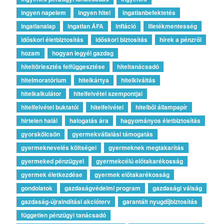
ingyen napelem
ingyen hitel
ingatlanbefektetés
ingatlanalap
ingatlan ÁFA
infláció
illetékmentesség
időskori életbiztosítás
időskori biztosítás
hírek a pénzről
hozam
hogyan legyél gazdag
hiteltörlesztés felfüggesztése
hiteltanácsadó
hitelmoratórium
hitelkártya
hitelkiváltás
hitelkalkulátor
hitelfelvétel szempontjai
hitelfelvétel buktatói
hitelfelvétel
hitelből állampapír
hirtelen halál
halogatás ára
hagyományos életbiztosítás
gyorskölcsön
gyermekvállalási támogatás
gyermeknevelés költségei
gyermeknek megtakarítás
gyermeked pénzügyei
gyermekcélú előtakarékosság
gyermek életkezdése
gyermek előtakarékosság
gondolatok
gazdaságvédelmi program
gazdasági válság
gazdaság-újraindítási akcióterv
garantált nyugdíjbiztosítás
független pénzügyi tanácsadó