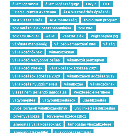
állami garancia
állami egészségügy
ÖNyP
ÖEP
Érted a Pénzed Akadémia
ÁFA visszatérítés építésnél
ÁFA visszatérítés
ÁFA mentesség
zöld otthon program
zöld lakáshitelek összehasonlítása
zöld hitel
zöld CSOK-hitel
wallet
vésztartalék
végrehajtási jog
várólista mentesség
változó kamatozású hitel
válság
vállalkozónőknek
vállalkozóknak
vállalkozói vagyonbiztosítás
vállalkozói pénzügyek
vállalkozói hitelek
vállalkozások adózása 2021
vállalkozások adózása 2020
vállalkozások adózása 2019
vállalkozás nyugdíj mellett
vállalkozás
vállakozóknak
vissza nem térítendő támogatás
veszteség elkerülése
vagyonépítés
vagyonbiztosítások
utasbiztosítás
uniós források válallkozásoknak
unit linked életbiztosítás
törvényváltozás
törvényes fizetőeszköz
támogatás vállalkozásoknak
támogatás visszafizetése
támogatott lakáshitel
tulajdonosi szemlélet