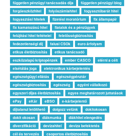
független pénzügyi tanácsadás díja
független pénzügyi blog
forgóeszközhitel
folyószámlahitel
fogyasztóbarát hitel
fogyasztási hitelek
fizetési moratórium
fix állampapír
fix kamatozású hitel
fiatalok és a pénzügyek
felújítási hitel feltételei
felelősségbiztosítás
fedezetlenségi díj
falusi CSOk
euro árfolyam
etikus életbiztosítás
etikus tanácsadó
eszközalapú kriptopénzek
ember CASCO
elérni a célt
elsétálás joga
elektronikus kárbejelentés
egészségügyi ellátás
egészségpénztár
egészségbiztosítás
egészség
egyéni vállalkozó
egyszeri díjas életbiztosítás
egyes meghatározott juttatások
ePay
eKár
eBSO
e-kárbejelentő
díjtalanul letölthető
dolgozz velünk
dokitokosan
dokit okosan
diákmunka
diákhitel elengedés
diverzifikáció
devizahitel
deviza befektetés
cél és tervezés
csoportos életbiztosítás