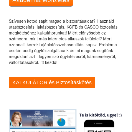
Szívesen kötöd saját magad a biztosításaidat? Használd
utasbiztosítás, lakásbiztosítás, KGFB és CASCO biztosítás
megkötéséhez kalkulátorunkat! Miért előnyösebb ez
számodra, mint más internetes alkuszok felületei? Mert
azonnali, korrekt ajánlatösszehasonlítást kapsz. Probléma
esetén pedig ügyfélszolgáltaunk és mi magunk segítünk
megoldani azt - legyen szó ügyintézésről, káreseményről,
változtatásokról. Itt kezdd!:
KALKULÁTOR és Biztosításkötés