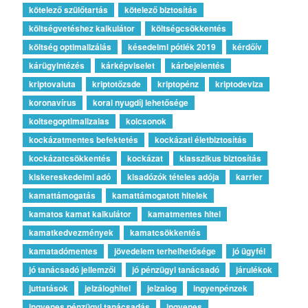
kötelező szülőtartás
kötelező biztosítás
költségvetéshez kalkulátor
költségcsökkentés
költség optimalizálás
késedelmi pótlék 2019
kérdőív
kárügyintézés
kárképviselet
kárbejelentés
kriptovaluta
kriptotőzsde
kriptopénz
kriptodeviza
koronavírus
korai nyugdíj lehetősége
koltsegoptimalizalas
kolcsonok
kockázatmentes befektetés
kockázati életbiztosítás
kockázatcsökkentés
kockázat
klasszikus biztosítás
kiskereskedelmi adó
kisadózók tételes adója
karrier
kamattámogatás
kamattámogatott hitelek
kamatos kamat kalkulátor
kamatmentes hitel
kamatkedvezmények
kamatcsökkentés
kamatadómentes
jövedelem terhelhetősége
jó ügyfél
jó tanácsadó jellemzői
jó pénzügyi tanácsadó
járulékok
juttatások
jelzáloghitel
jelzalog
ingyenpénzek
ingyenes pénzügyi tanácsadás
ingyenes