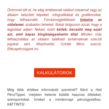
Örömmel tölt el, ha elég értékesnek találod írásaimat vagy az
általam készített képeket, infografikákat és grafikonokat,
hogy felhasználd. Forrásmegjelöléssel
linkelve
az
oldalamat
, szabadon teheted. Sokat dolgozom azzal, hogy a
legjobbat adjam Neked, ezért
kérlek, becsüld meg ezzel
azt, amit kapsz blogbejegyzéseim által
. Minden más
felhasználása az oldalon található tartalmaknak szerzői
jogokat sért. Köszönettel, Cziráki Móni, szerző,
Etikuspénzügyek.hu.
KALKULÁTOROK
Még több értékes információt szeretnél? Kérd a Heti
PénzTippet, melyben hetente küldök hasznos ötleteket,
szempontokat, híreket a mindennapi pénzügyeidhez.
KATTINTS!