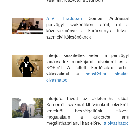
ATV Híradóban
Somos Andrással
pénzügyi szakértőként arról, mi a
következménye a karácsonyra felvett
személyi kölcsönöknek
Interjút készítettek velem a pénzügyi
tanácsadók munkájáról, elveimről és a
NOK-ról A feltett kérdésekre adott
válaszaimat a
bdpst24.hu oldalán
olvashatod.
Interjúra hívott az Üzletem.hu oldal.
Karrierről, szakmai kihívásokról, elvekről,
tervekről beszélgettünk. Hiszen
megtaláltam a küldetést, ami
megállíthatatlanul hajt előre.
Itt olvashatod