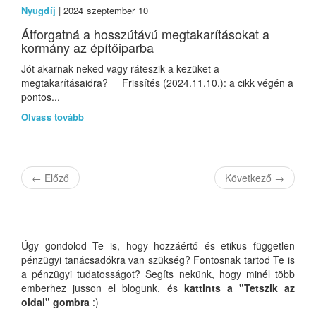
Nyugdíj
| 2024 szeptember 10
Átforgatná a hosszútávú megtakarításokat a
kormány az építőiparba
Jót akarnak neked vagy ráteszik a kezüket a
megtakarításaidra? Frissítés (2024.11.10.): a cikk végén a
pontos...
Olvass tovább
←
Előző
Következő
→
Úgy gondolod Te is, hogy hozzáértő és etikus független
pénzügyi tanácsadókra van szükség? Fontosnak tartod Te is
a pénzügyi tudatosságot? Segíts nekünk, hogy minél több
emberhez jusson el blogunk, és
kattints a "Tetszik az
oldal" gombra
:)