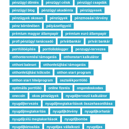
pénzügyi döntés
pénzügyi célok
pénzügyi csapdák
pénzügyi blog
pénzügyi akadémia
pénzügyesek
pénzügyek okosan
pénzügyek
pénzmosási törvény
pénz börtönében
pályázatfigyelő
prémium magyar állampapír
prémium euró állampapír
profi pénzügyi tanácsadó
privátbankár
privát bankár
portfólióépítés
portfolioblogger
penzugyi-tervezes
otthonteremtési támogatás
otthonstart kalkulátor
otthoni baleset
otthonfelújítási támogatás
otthonfelújítási kölcsön
otthon start program
otthon start hitelprogram
osztalékportfólió
optimális portfólió
online fizetés
ongondoskodas
onecoin
okos pénzügyek
nyugdíjtervező kalkulátor
nyugdíjtervezés
nyugdíjmegtakarítások összehasonlítása
nyugdíjmegtakarítás
nyugdíjkötvény
nyugdíjkorhatár
nyugdíjcélú megtakarítások
nyugdíjbomba
nyugdíjbiztosítás
nyugdíjas vállalkozó
nyugdíjas