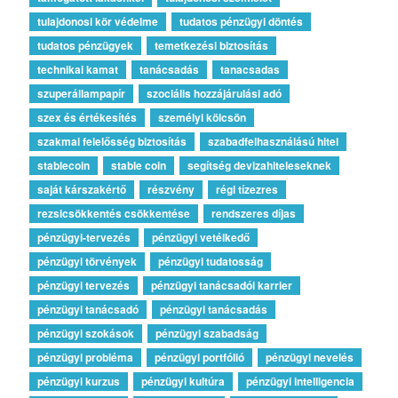
tulajdonosi kör védelme
tudatos pénzügyi döntés
tudatos pénzügyek
temetkezési biztosítás
technikai kamat
tanácsadás
tanacsadas
szuperállampapír
szociális hozzájárulási adó
szex és értékesítés
személyi kölcsön
szakmai felelősség biztosítás
szabadfelhasználású hitel
stablecoin
stable coin
segítség devizahiteleseknek
saját kárszakértő
részvény
régi tízezres
rezsicsökkentés csökkentése
rendszeres díjas
pénzügyi-tervezés
pénzügyi vetélkedő
pénzügyi törvények
pénzügyi tudatosság
pénzügyi tervezés
pénzügyi tanácsadói karrier
pénzügyi tanácsadó
pénzügyi tanácsadás
pénzügyi szokások
pénzügyi szabadság
pénzügyi probléma
pénzügyi portfólió
pénzügyi nevelés
pénzügyi kurzus
pénzügyi kultúra
pénzügyi intelligencia