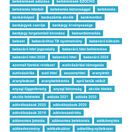
befektetések adózása
befektetések SZOCHO
befektetés hitelből
befektetés biztonsággal
befektetés
bankárképző
bankszámla akciók
bankmonitor
bankjegyek cseréje
bankjegy érvényessége
bankjegy forgalomból kivonása
balesetbiztosítás
baleset
babaváróhoz TB nyomtatvány
babaváró kölcsön
babaváró hitel jogszabály
babaváró hitel befektetése
babaváró hitel 2020
babaváró hitel
babaváró 2024
azonnali fizetési rendszer
autóvásárlási támogatás
autóvásárlás
autó hitel
asszonyhitel
aranyletét
aranyfedezet
aranybefektetés
apró betűk nélkül
anyagi függetlenség
anyagi biztonság
akciós hitelek
akciós feltételek
adózás 2021
adózás 2020
adóváltozások 2025
adóváltozások 2020
adóváltozások 2019
adóvisszatérítés
adómentes juttatás
adómentes befektetés
adókönnyítés
adókedvezmény
adókalkulátor
adóelőleg-nyilatkozat