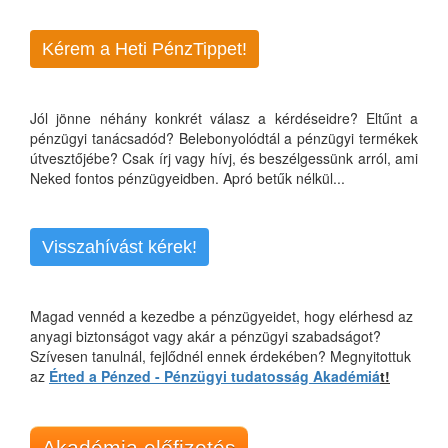
Kérem a Heti PénzTippet!
Jól jönne néhány konkrét válasz a kérdéseidre? Eltűnt a
pénzügyi tanácsadód? Belebonyolódtál a pénzügyi termékek
útvesztőjébe? Csak írj vagy hívj, és beszélgessünk arról, ami
Neked fontos pénzügyeidben. Apró betűk nélkül...
Visszahívást kérek!
Magad vennéd a kezedbe a pénzügyeidet, hogy elérhesd az
anyagi biztonságot vagy akár a pénzügyi szabadságot?
Szívesen tanulnál, fejlődnél ennek érdekében? Megnyitottuk
az
Érted a Pénzed - Pénzügyi tudatosság Akadémiá
t!
Akadémia előfizetés