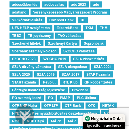
adócsökkentés
adóbevallás
adó 2023
adó
adatlánc
Versenyképesebb Magyarországért Program
VIP kórházi ellátás
Unicredit Bank
UL
UFS HELP szolgáltatás
TakarékBank
TKM
THM
TBSZ
TB jogviszony
TAO változása
Széchenyi hitelek
Széchenyi Kártya
Sopronbank
Sberbank személyikölcsön
SZOCHO változása
SZOCHO 2023
SZOCHO 2019
SZJA visszatérítés
SZJA törvény változása
SZJA elengedése
SZJA 2021
SZJA 2020
SZJA 2019
SZJA 2017
START-számla
START számla
Revolut
RTL Klub
QR kódos fizetés
Pénzügyi tudatosság fejlesztése
Provident
PQ személyi edző
PQ
PMÁP
PLC Ultlima
OTP NHP Hajrá
OTP LTP
OTP Bank
OTK
NÉTAK
NYESZ ÖNyP és nyugdíjbiztosítás összehasonlítása
NYESZ
Megbízható Oldal
NOK
NHP Hajrá
MÁPP
MÁP
Igazolta:
Trustindex
Minősített Fogyasztóbarát Otthonbiztosítás