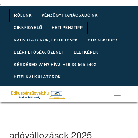
...
RÓLUNK
PÉNZÜGYI TANÁCSADÓINK
CIKKFIGYELŐ
HETI PÉNZTIPP
KALKULÁTOROK, LETÖLTÉSEK
ETIKAI-KÓDEX
ELÉRHETŐSÉG, ÜZENET
ÉLETKÉPEK
KÉRDÉSED VAN? HÍVJ: +36 30 565 5402
HITELKALKULÁTOROK
Toggle
navigation
adóváltozások 2025