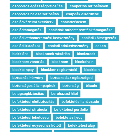
csoportos egészségbiztosítás
csoportos biztosítások
csoportos balesetbiztosítás
csapdák elkerülése
családvédelmi akcióterv
családvédelem
családtámogatás
családok otthonteremtési támogatása
családi otthonteremtési kedvezmény
családi költségvetés
családi kiadások
családi adókedvezmény
casco
blokklánc
blockstock vásárlás
blockstock
blocknote vásárlás
blocknote
blockchain
blockbenpay
blockben regisztráció
blockben
biztosítási törvény
biztosítsd az egészséged
biztonságos állampapírok
biztonság
bitcoin
betegségbiztosítás
beruházási hitel
befektetési életbiztosítás
befektetési tanácsadó
befektetési stratégia
befektetési portfólió
befektetési lehetőség
befektetési jegy
befektetési egységhez kötött
befektetési alap