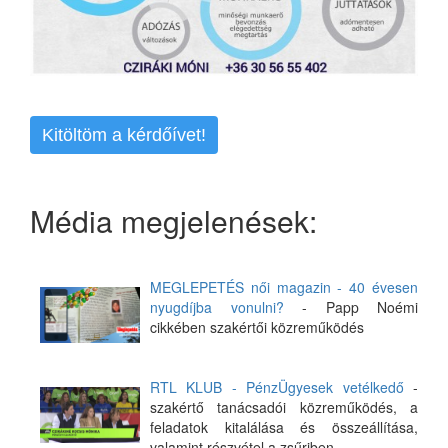
Kitöltöm a kérdőívet!
Média megjelenések:
MEGLEPETÉS női magazin - 40 évesen
nyugdíjba vonulni?
- Papp Noémi
cikkében szakértői közreműködés
RTL KLUB - PénzÜgyesek vetélkedő
-
szakértő tanácsadói közreműködés, a
feladatok kitalálása és összeállítása,
valamint részvétel a zsűriben