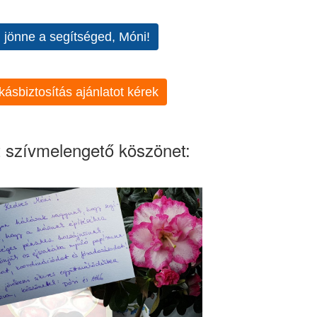
l jönne a segítséged, Móni!
kásbiztosítás ajánlatot kérek
 szívmelengető köszönet: