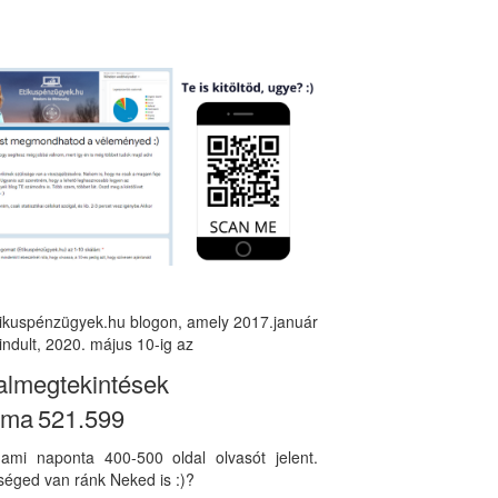
tikuspénzügyek.hu blogon, amely 2017.január
indult, 2020. május 10-ig az
almegtekintések
áma
521.599
, ami naponta 400-500 oldal olvasót jelent.
éged van ránk Neked is :)?