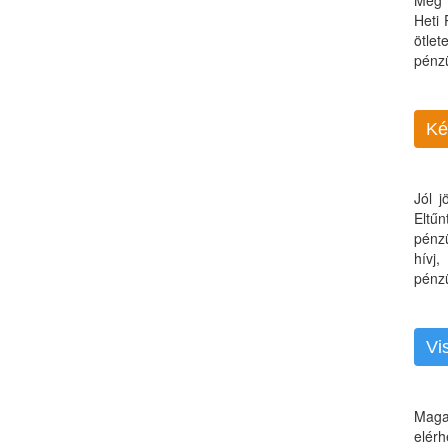
Még 
Heti
ötle
pénz
Ké
Jól 
Eltű
pénz
hívj
pénzü
Vi
Maga
elérh