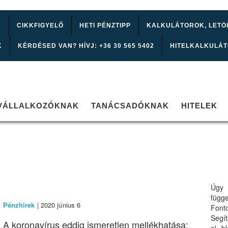
K
CIKKFIGYELŐ
HETI PÉNZTIPP
KALKULÁTOROK, LETÖ
K
KÉRDÉSED VAN? HÍVJ: +36 30 565 5402
HITELKALKULÁ
VÁLLALKOZÓKNAK
TANÁCSADÓKNAK
HITELEK
Úgy 
függ
Pénzhírek
| 2020 június 6
Font
Segí
A koronavírus eddig ismeretlen mellékhatása: