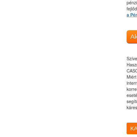
pénzü
fejlő
a Pé
Ak
Szíve
Haszn
CASC
Miér
inter
korre
eseté
segít
káres
KA