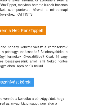
több értékes információt szeretnél? Kérd a
 PénzTippet, melyben hetente küldök hasznos
teket, szempontokat, híreket a mindennapi
ügyeidhez. KATTINTS!
rem a Heti PénzTippet!
jönne néhány konkrét válasz a kérdéseidre?
nt a pénzügyi tanácsadód? Belebonyolódtál a
ügyi termékek útvesztőjébe? Csak írj vagy
, és beszélgessünk arról, ami Neked fontos
gyeidben. Apró betűk nélkül...
sszahívást kérek!
d vennéd a kezedbe a pénzügyeidet, hogy
esd az anyagi biztonságot vagy akár a