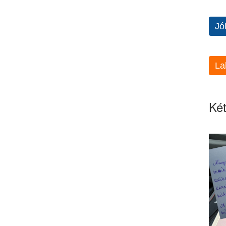
Jó
La
Két