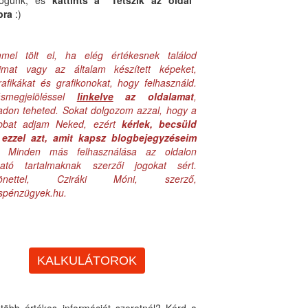
logunk, és
kattints a "Tetszik az oldal"
bra
:)
mel tölt el, ha elég értékesnek találod
aimat vagy az általam készített képeket,
rafikákat és grafikonokat, hogy felhasználd.
ásmegjelöléssel
linkelve
az oldalamat
,
adon teheted. Sokat dolgozom azzal, hogy a
obbat adjam Neked, ezért
kérlek, becsüld
ezzel azt, amit kapsz blogbejegyzéseim
. Minden más felhasználása az oldalon
lható tartalmaknak szerzői jogokat sért.
zönettel, Cziráki Móni, szerző,
uspénzügyek.hu.
KALKULÁTOROK