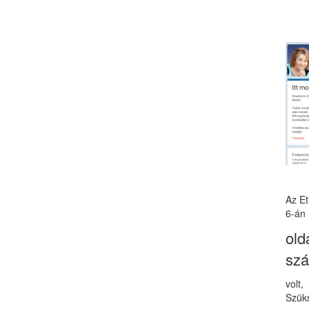
Az E
6-án 
old
sz
volt
Szüks