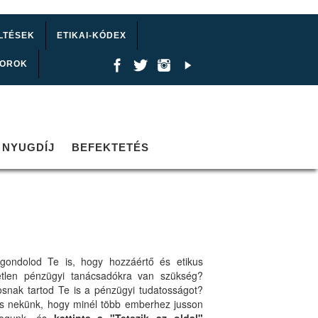
LTÉSEK
ETIKAI-KÓDEX
TOROK
NYUGDÍJ
BEFEKTETÉS
gondolod Te is, hogy hozzáértő és etikus
etlen pénzügyi tanácsadókra van szükség?
osnak tartod Te is a pénzügyi tudatosságot?
ts nekünk, hogy minél több emberhez jusson