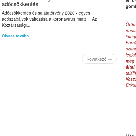
el b
adócsökkentés
gom
Adócsökkentés és salátatörvény 2020 - egyes
adószabályok változása a koronavírus miatt Az
Öröm
Köztársasági...
írás
Olvass tovább
infog
Forr
szab
legj
Következő
→
meg 
által
talá
Kös
Etik