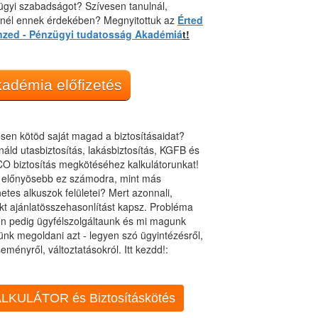
gyi szabadságot? Szívesen tanulnál,
dnél ennek érdekében? Megnyitottuk az
Érted
nzed - Pénzügyi tudatosság Akadémiá
t!
adémia előfizetés
sen kötöd saját magad a biztosításaidat?
áld utasbiztosítás, lakásbiztosítás, KGFB és
O biztosítás megkötéséhez kalkulátorunkat!
t előnyösebb ez számodra, mint más
netes alkuszok felületei? Mert azonnali,
kt ajánlatösszehasonlítást kapsz. Probléma
n pedig ügyfélszolgáltaunk és mi magunk
ünk megoldani azt - legyen szó ügyintézésről,
eményről, változtatásokról. Itt kezdd!:
LKULÁTOR és Biztosításkötés