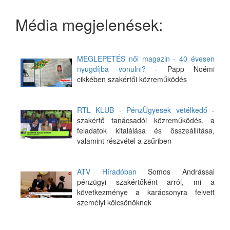
Média megjelenések:
MEGLEPETÉS női magazin - 40 évesen
nyugdíjba vonulni?
- Papp Noémi
cikkében szakértői közreműködés
RTL KLUB - PénzÜgyesek vetélkedő
-
szakértő tanácsadói közreműködés, a
feladatok kitalálása és összeállítása,
valamint részvétel a zsűriben
ATV Híradóban
Somos Andrással
pénzügyi szakértőként arról, mi a
következménye a karácsonyra felvett
személyi kölcsönöknek