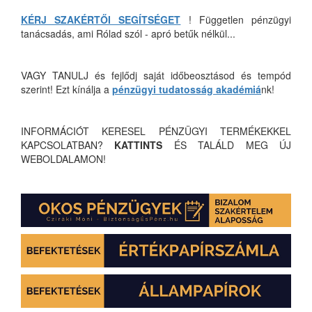
KÉRJ SZAKÉRTŐI SEGÍTSÉGET
! Független pénzügyi
tanácsadás, ami Rólad szól - apró betűk nélkül...
VAGY TANULJ és fejlődj saját időbeosztásod és tempód
szerint! Ezt kínálja a
pénzügyi tudatosság akadémiá
nk!
INFORMÁCIÓT KERESEL PÉNZÜGYI TERMÉKEKKEL
KAPCSOLATBAN?
KATTINTS
ÉS TALÁLD MEG ÚJ
WEBOLDALAMON!