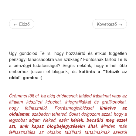
←
Előző
Következő
→
Úgy gondolod Te is, hogy hozzáértő és etikus független
pénzügyi tanácsadókra van szükség? Fontosnak tartod Te is
a pénzügyi tudatosságot? Segíts nekünk, hogy minél több
emberhez jusson el blogunk, és
kattints a "Tetszik az
oldal" gombra
:)
Örömmel tölt el, ha elég értékesnek találod írásaimat vagy az
általam készített képeket, infografikákat és grafikonokat,
hogy felhasználd. Forrásmegjelöléssel
linkelve
az
oldalamat
, szabadon teheted. Sokat dolgozom azzal, hogy a
legjobbat adjam Neked, ezért
kérlek, becsüld meg ezzel
azt, amit kapsz blogbejegyzéseim által
. Minden más
felhasználása az oldalon található tartalmaknak szerzői