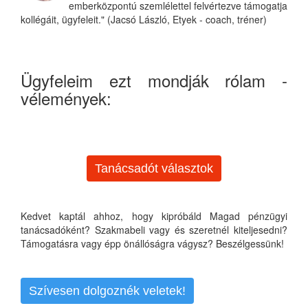
emberközpontú szemlélettel felvértezve támogatja
kollégáit, ügyfeleit." (Jacsó László, Etyek - coach, tréner)
Ügyfeleim ezt mondják rólam -
vélemények:
Tanácsadót választok
Kedvet kaptál ahhoz, hogy kipróbáld Magad pénzügyi
tanácsadóként? Szakmabeli vagy és szeretnél kiteljesedni?
Támogatásra vagy épp önállóságra vágysz? Beszélgessünk!
Szívesen dolgoznék veletek!