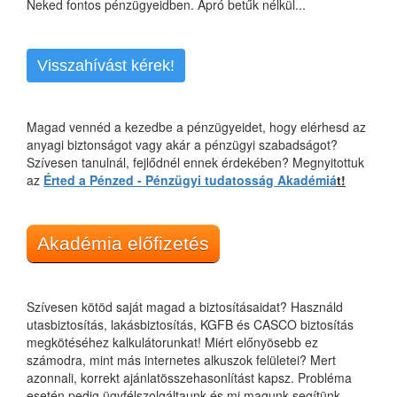
Neked fontos pénzügyeidben. Apró betűk nélkül...
Visszahívást kérek!
Magad vennéd a kezedbe a pénzügyeidet, hogy elérhesd az
anyagi biztonságot vagy akár a pénzügyi szabadságot?
Szívesen tanulnál, fejlődnél ennek érdekében? Megnyitottuk
az
Érted a Pénzed - Pénzügyi tudatosság Akadémiá
t!
Akadémia előfizetés
Szívesen kötöd saját magad a biztosításaidat? Használd
utasbiztosítás, lakásbiztosítás, KGFB és CASCO biztosítás
megkötéséhez kalkulátorunkat! Miért előnyösebb ez
számodra, mint más internetes alkuszok felületei? Mert
azonnali, korrekt ajánlatösszehasonlítást kapsz. Probléma
esetén pedig ügyfélszolgáltaunk és mi magunk segítünk