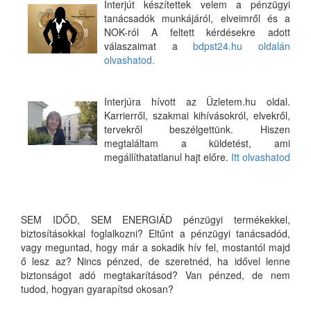
Interjút készítettek velem a pénzügyi
tanácsadók munkájáról, elveimről és a
NOK-ról A feltett kérdésekre adott
válaszaimat a
bdpst24.hu oldalán
olvashatod.
Interjúra hívott az Üzletem.hu oldal.
Karrierről, szakmai kihívásokról, elvekről,
tervekről beszélgettünk. Hiszen
megtaláltam a küldetést, ami
megállíthatatlanul hajt előre.
Itt olvashatod
SEM IDŐD, SEM ENERGIÁD pénzügyi termékekkel,
biztosításokkal foglalkozni? Eltűnt a pénzügyi tanácsadód,
vagy meguntad, hogy már a sokadik hív fel, mostantól majd
ő lesz az? Nincs pénzed, de szeretnéd, ha idővel lenne
biztonságot adó megtakarításod? Van pénzed, de nem
tudod, hogyan gyarapítsd okosan?