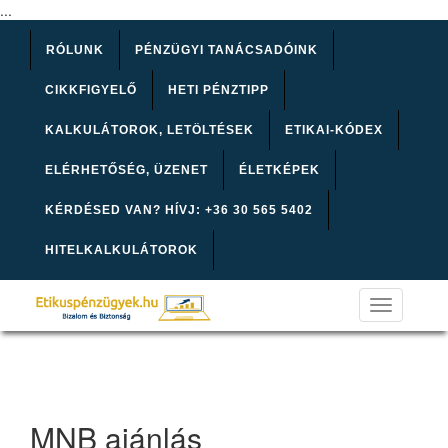
...
RÓLUNK
PÉNZÜGYI TANÁCSADÓINK
CIKKFIGYELŐ
HETI PÉNZTIPP
KALKULÁTOROK, LETÖLTÉSEK
ETIKAI-KÓDEX
ELÉRHETŐSÉG, ÜZENET
ÉLETKÉPEK
KÉRDÉSED VAN? HÍVJ: +36 30 565 5402
HITELKALKULÁTOROK
Toggle
navigation
MNB ajánlás