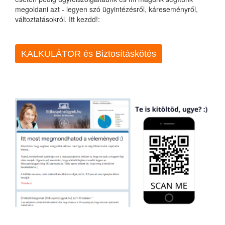
megoldani azt - legyen szó ügyintézésről, káreseményről,
változtatásokról. Itt kezdd!:
KALKULÁTOR és Biztosításkötés