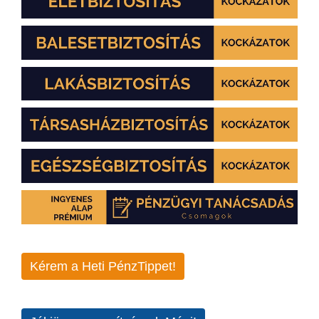
Kérem a Heti PénzTippet!