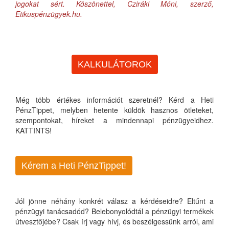
jogokat sért. Köszönettel, Cziráki Móni, szerző,
Etikuspénzügyek.hu.
KALKULÁTOROK
Még több értékes információt szeretnél? Kérd a Heti
PénzTippet, melyben hetente küldök hasznos ötleteket,
szempontokat, híreket a mindennapi pénzügyeidhez.
KATTINTS!
Kérem a Heti PénzTippet!
Jól jönne néhány konkrét válasz a kérdéseidre? Eltűnt a
pénzügyi tanácsadód? Belebonyolódtál a pénzügyi termékek
útvesztőjébe? Csak írj vagy hívj, és beszélgessünk arról, ami