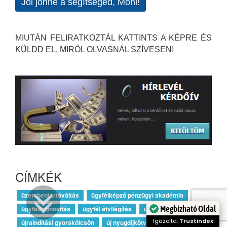
Jól jönne a segítséged, Móni!
MIUTÁN FELIRATKOZTÁL KATTINTS A KÉPRE ÉS
KÜLDD EL, MIRŐL OLVASNÁL SZÍVESEN!
CÍMKÉK
üzembentartóváltás
ügyfélképző pénzügyi akadémia
Megbízható Oldal
ügyfélazonosítás
ügyfél átvilágítás
út a boldogsághoz
Igazolta:
Trustindex
újraindítási gyorskölcsön
új nyugdíjkötvény