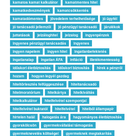
kamatos kamat kalkulátor
kamatmentes hitel
kamatkedvezmények
kamatcsökkentés
kamatadómentes
jövedelem terhelhetősége
jó ügyfél
jó tanácsadó jellemzői
jó pénzügyi tanácsadó
járulékok
juttatások
jelzáloghitel
jelzalog
ingyenpénzek
ingyenes pénzügyi tanácsadás
ingyenes
ingyen napelem
ingyen hitel
ingatlanbefektetés
ingatlanalap
ingatlan ÁFA
infláció
illetékmentesség
időskori életbiztosítás
időskori biztosítás
hírek a pénzről
hozam
hogyan legyél gazdag
hiteltörlesztés felfüggesztése
hiteltanácsadó
hitelmoratórium
hitelkártya
hitelkiváltás
hitelkalkulátor
hitelfelvétel szempontjai
hitelfelvétel buktatói
hitelfelvétel
hitelből állampapír
hirtelen halál
halogatás ára
hagyományos életbiztosítás
gyorskölcsön
gyermekvállalási támogatás
gyermeknevelés költségei
gyermeknek megtakarítás