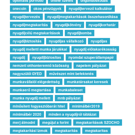
optimális portfólió
online fizetés
ongondoskodas
onecoin
okos pénzügyek
nyugdíjtervező kalkulátor
nyugdíjtervezés
nyugdíjmegtakarítások összehasonlítása
nyugdíjmegtakarítás
nyugdíjkötvény
nyugdíjkorhatár
nyugdíjcélú megtakarítások
nyugdíjbomba
nyugdíjbiztosítás
nyugdíjas vállalkozó
nyugdíjas
nyugdíj melletti munka járulékai
nyugdíj előtakarékosság
nyugdíj
nyugdijbiztositas
nyomdai szuperállampapír
nemzeti otthonteremtő közösség
napelem pályázat
nagyszülői GYED
művészet mint befektetés
munkavállalói elégedettség
munkatársakat keresek
munkaerő megtartása
munkabaleset
munka nyugdíj mellett
mnb pályázat
minősített fogyasztóbarát hitel
minimálbér2019
minimálbér 2020
minden a nyugdíjról táblázat
merj álmodni
megújul a forint
megtakarítások SZOCHO
megtakarítási izmok
megtakarítás
megtakaritas