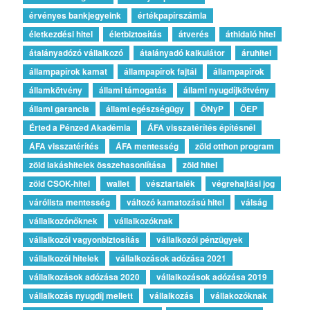
érvényes bankjegyeink
értékpapírszámla
életkezdési hitel
életbiztosítás
átverés
áthidaló hitel
átalányadózó vállalkozó
átalányadó kalkulátor
áruhitel
állampapírok kamat
állampapírok fajtái
állampapírok
államkötvény
állami támogatás
állami nyugdíjkötvény
állami garancia
állami egészségügy
ÖNyP
ÖEP
Érted a Pénzed Akadémia
ÁFA visszatérítés építésnél
ÁFA visszatérítés
ÁFA mentesség
zöld otthon program
zöld lakáshitelek összehasonlítása
zöld hitel
zöld CSOK-hitel
wallet
vésztartalék
végrehajtási jog
várólista mentesség
változó kamatozású hitel
válság
vállalkozónőknek
vállalkozóknak
vállalkozói vagyonbiztosítás
vállalkozói pénzügyek
vállalkozói hitelek
vállalkozások adózása 2021
vállalkozások adózása 2020
vállalkozások adózása 2019
vállalkozás nyugdíj mellett
vállalkozás
vállakozóknak