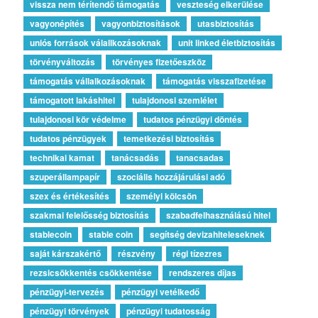
vissza nem térítendő támogatás
veszteség elkerülése
vagyonépítés
vagyonbiztosítások
utasbiztosítás
uniós források válallkozásoknak
unit linked életbiztosítás
törvényváltozás
törvényes fizetőeszköz
támogatás vállalkozásoknak
támogatás visszafizetése
támogatott lakáshitel
tulajdonosi szemlélet
tulajdonosi kör védelme
tudatos pénzügyi döntés
tudatos pénzügyek
temetkezési biztosítás
technikai kamat
tanácsadás
tanacsadas
szuperállampapír
szociális hozzájárulási adó
szex és értékesítés
személyi kölcsön
szakmai felelősség biztosítás
szabadfelhasználású hitel
stablecoin
stable coin
segítség devizahiteleseknek
saját kárszakértő
részvény
régi tízezres
rezsicsökkentés csökkentése
rendszeres díjas
pénzügyi-tervezés
pénzügyi vetélkedő
pénzügyi törvények
pénzügyi tudatosság