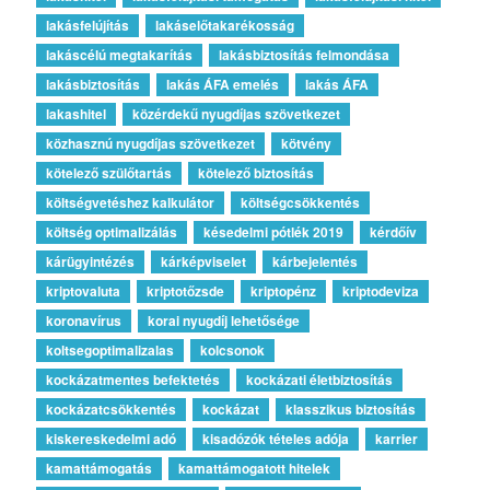
lakásfelújítás
lakáselőtakarékosság
lakáscélú megtakarítás
lakásbiztosítás felmondása
lakásbiztosítás
lakás ÁFA emelés
lakás ÁFA
lakashitel
közérdekű nyugdíjas szövetkezet
közhasznú nyugdíjas szövetkezet
kötvény
kötelező szülőtartás
kötelező biztosítás
költségvetéshez kalkulátor
költségcsökkentés
költség optimalizálás
késedelmi pótlék 2019
kérdőív
kárügyintézés
kárképviselet
kárbejelentés
kriptovaluta
kriptotőzsde
kriptopénz
kriptodeviza
koronavírus
korai nyugdíj lehetősége
koltsegoptimalizalas
kolcsonok
kockázatmentes befektetés
kockázati életbiztosítás
kockázatcsökkentés
kockázat
klasszikus biztosítás
kiskereskedelmi adó
kisadózók tételes adója
karrier
kamattámogatás
kamattámogatott hitelek