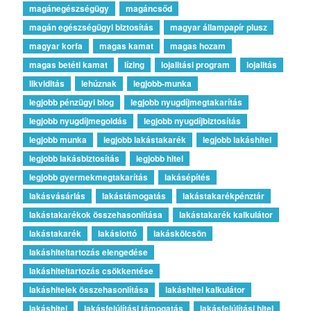
magánegészségügy
magáncsőd
magán egészségügyi biztosítás
magyar állampapír plusz
magyar korfa
magas kamat
magas hozam
magas betéti kamat
lízing
lojalitási program
lojalitás
likviditás
lehúznak
legjobb-munka
legjobb pénzügyi blog
legjobb nyugdíjmegtakarítás
legjobb nyugdíjmegoldás
legjobb nyugdíjbiztosítás
legjobb munka
legjobb lakástakarék
legjobb lakáshitel
legjobb lakásbiztosítás
legjobb hitel
legjobb gyermekmegtakarítás
lakásépítés
lakásvásárlás
lakástámogatás
lakástakarékpénztár
lakástakarékok összehasonlítása
lakástakarék kalkulátor
lakástakarék
lakáslottó
lakáskölcsön
lakáshiteltartozás elengedése
lakáshiteltartozás csökkentése
lakáshitelek összehasonlítása
lakáshitel kalkulátor
lakáshitel
lakásfelújítási támogatás
lakásfelújítási hitel