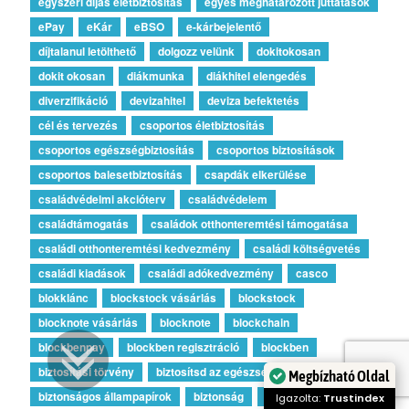
egyszeri díjas életbiztosítás
egyes meghatározott juttatások
ePay
eKár
eBSO
e-kárbejelentő
díjtalanul letölthető
dolgozz velünk
dokitokosan
dokit okosan
diákmunka
diákhitel elengedés
diverzifikáció
devizahitel
deviza befektetés
cél és tervezés
csoportos életbiztosítás
csoportos egészségbiztosítás
csoportos biztosítások
csoportos balesetbiztosítás
csapdák elkerülése
családvédelmi akcióterv
családvédelem
családtámogatás
családok otthonteremtési támogatása
családi otthonteremtési kedvezmény
családi költségvetés
családi kiadások
családi adókedvezmény
casco
blokklánc
blockstock vásárlás
blockstock
blocknote vásárlás
blocknote
blockchain
blockbenpay
blockben regisztráció
blockben
biztosítási törvény
biztosítsd az egészséged
Megbízható Oldal
biztonságos állampapírok
biztonság
bitcoin
Igazolta:
Trustindex