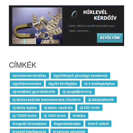
CÍMKÉK
üzembentartóváltás
ügyfélképző pénzügyi akadémia
ügyfélazonosítás
ügyfél átvilágítás
út a boldogsághoz
újraindítási gyorskölcsön
új nyugdíjkötvény
új lakásvásárlás kamatmentes részletre
új lakástakarék
új lakás építés
új lakás vásárlás
új 500 forint
új 10000 forint
új 1000 forint
öröklés
öregedő társadalom
öngondoskodás
önerő nélkül
érzelmi intelligencia
érvényes pénzeink