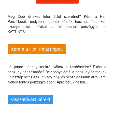
Még több értékes információt szeretnél? Kérd a Heti
PénzTippet, melyben hetente küldök hasznos ötleteket,
szempontokat, híreket a mindennapi pénzügyeidhez.
KATTINTS!
Kérem a Heti PénzTippet!
Jól jönne néhány konkrét válasz a kérdéseidre? Eltűnt a
pénzügyi tanácsadód? Belebonyolódtál a pénzügyi termékek
útvesztőjébe? Csak írj vagy hívj, és beszélgessünk arról, ami
Neked fontos pénzügyeidben. Apró betűk nélkül...
Visszahívást kérek!