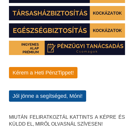
Kérem a Heti PénzTippet!
Jól jönne a segítséged, Móni!
MIUTÁN FELIRATKOZTÁL KATTINTS A KÉPRE ÉS
KÜLDD EL, MIRŐL OLVASNÁL SZÍVESEN!