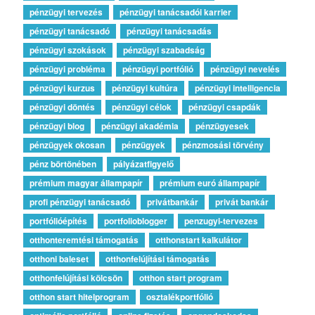
pénzügyi tervezés
pénzügyi tanácsadói karrier
pénzügyi tanácsadó
pénzügyi tanácsadás
pénzügyi szokások
pénzügyi szabadság
pénzügyi probléma
pénzügyi portfólió
pénzügyi nevelés
pénzügyi kurzus
pénzügyi kultúra
pénzügyi intelligencia
pénzügyi döntés
pénzügyi célok
pénzügyi csapdák
pénzügyi blog
pénzügyi akadémia
pénzügyesek
pénzügyek okosan
pénzügyek
pénzmosási törvény
pénz börtönében
pályázatfigyelő
prémium magyar állampapír
prémium euró állampapír
profi pénzügyi tanácsadó
privátbankár
privát bankár
portfólióépítés
portfolioblogger
penzugyi-tervezes
otthonteremtési támogatás
otthonstart kalkulátor
otthoni baleset
otthonfelújítási támogatás
otthonfelújítási kölcsön
otthon start program
otthon start hitelprogram
osztalékportfólió