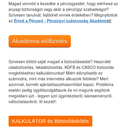
Magad vennéd a kezedbe a pénzügyeidet, hogy elérhesd az
anyagi biztonságot vagy akár a pénzügyi szabadságot?
Szívesen tanulnál, fejlődnél ennek érdekében? Megnyitottuk
az
Érted a Pénzed - Pénzügyi tudatosság Akadémiá
t!
Akadémia előfizetés
Szívesen kötöd saját magad a biztosításaidat? Használd
utasbiztosítás, lakásbiztosítás, KGFB és CASCO biztosítás
megkötéséhez kalkulátorunkat! Miért előnyösebb ez
számodra, mint más internetes alkuszok felületei? Mert
azonnali, korrekt ajánlatösszehasonlítást kapsz. Probléma
esetén pedig ügyfélszolgáltaunk és mi magunk segítünk
megoldani azt - legyen szó ügyintézésről, káreseményről,
változtatásokról. Itt kezdd!:
KALKULÁTOR és Biztosításkötés