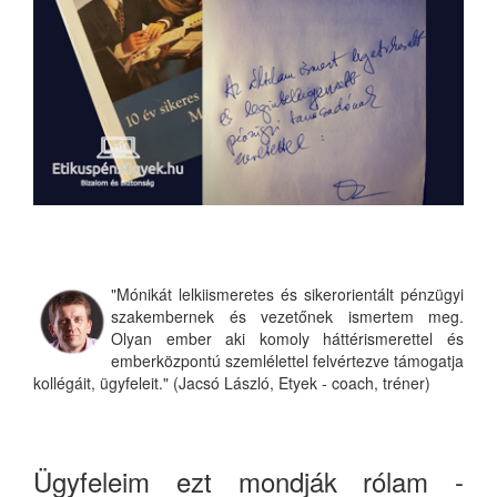
"Mónikát lelkiismeretes és sikerorientált pénzügyi
szakembernek és vezetőnek ismertem meg.
Olyan ember aki komoly háttérismerettel és
emberközpontú szemlélettel felvértezve támogatja
kollégáit, ügyfeleit." (Jacsó László, Etyek - coach, tréner)
Ügyfeleim ezt mondják rólam -