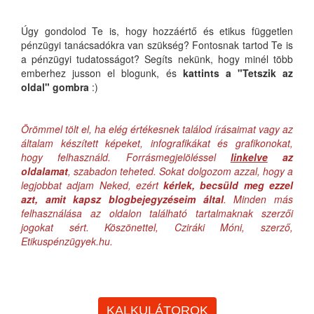
Úgy gondolod Te is, hogy hozzáértő és etikus független
pénzügyi tanácsadókra van szükség? Fontosnak tartod Te is
a pénzügyi tudatosságot? Segíts nekünk, hogy minél több
emberhez jusson el blogunk, és
kattints a "Tetszik az
oldal" gombra
:)
Örömmel tölt el, ha elég értékesnek találod írásaimat vagy az
általam készített képeket, infografikákat és grafikonokat,
hogy felhasználd. Forrásmegjelöléssel
linkelve
az
oldalamat
, szabadon teheted. Sokat dolgozom azzal, hogy a
legjobbat adjam Neked, ezért
kérlek, becsüld meg ezzel
azt, amit kapsz blogbejegyzéseim által
. Minden más
felhasználása az oldalon található tartalmaknak szerzői
jogokat sért. Köszönettel, Cziráki Móni, szerző,
Etikuspénzügyek.hu.
KALKULÁTOROK