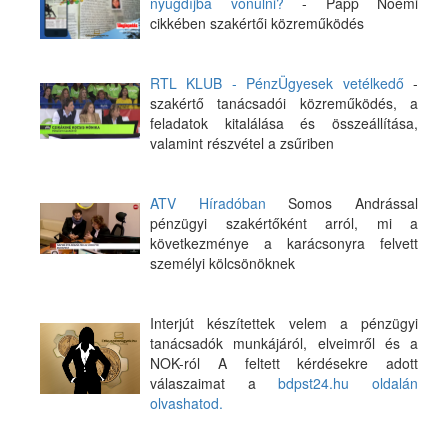
nyugdíjba vonulni?
- Papp Noémi
cikkében szakértői közreműködés
RTL KLUB - PénzÜgyesek vetélkedő
-
szakértő tanácsadói közreműködés, a
feladatok kitalálása és összeállítása,
valamint részvétel a zsűriben
ATV Híradóban
Somos Andrással
pénzügyi szakértőként arról, mi a
következménye a karácsonyra felvett
személyi kölcsönöknek
Interjút készítettek velem a pénzügyi
tanácsadók munkájáról, elveimről és a
NOK-ról A feltett kérdésekre adott
válaszaimat a
bdpst24.hu oldalán
olvashatod.