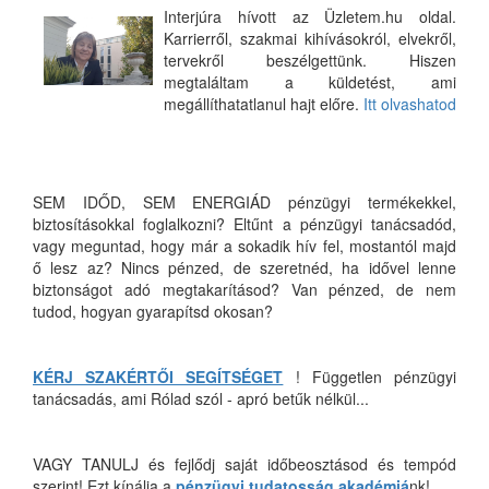
Interjúra hívott az Üzletem.hu oldal.
Karrierről, szakmai kihívásokról, elvekről,
tervekről beszélgettünk. Hiszen
megtaláltam a küldetést, ami
megállíthatatlanul hajt előre.
Itt olvashatod
SEM IDŐD, SEM ENERGIÁD pénzügyi termékekkel,
biztosításokkal foglalkozni? Eltűnt a pénzügyi tanácsadód,
vagy meguntad, hogy már a sokadik hív fel, mostantól majd
ő lesz az? Nincs pénzed, de szeretnéd, ha idővel lenne
biztonságot adó megtakarításod? Van pénzed, de nem
tudod, hogyan gyarapítsd okosan?
KÉRJ SZAKÉRTŐI SEGÍTSÉGET
! Független pénzügyi
tanácsadás, ami Rólad szól - apró betűk nélkül...
VAGY TANULJ és fejlődj saját időbeosztásod és tempód
szerint! Ezt kínálja a
pénzügyi tudatosság akadémiá
nk!