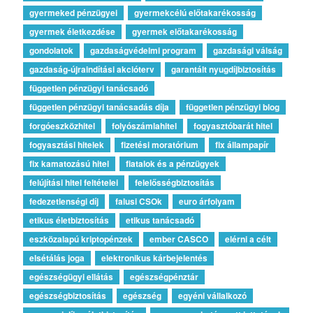
gyermeked pénzügyei
gyermekcélú előtakarékosság
gyermek életkezdése
gyermek előtakarékosság
gondolatok
gazdaságvédelmi program
gazdasági válság
gazdaság-újraindítási akcióterv
garantált nyugdíjbiztosítás
független pénzügyi tanácsadó
független pénzügyi tanácsadás díja
független pénzügyi blog
forgóeszközhitel
folyószámlahitel
fogyasztóbarát hitel
fogyasztási hitelek
fizetési moratórium
fix állampapír
fix kamatozású hitel
fiatalok és a pénzügyek
felújítási hitel feltételei
felelősségbiztosítás
fedezetlenségi díj
falusi CSOk
euro árfolyam
etikus életbiztosítás
etikus tanácsadó
eszközalapú kriptopénzek
ember CASCO
elérni a célt
elsétálás joga
elektronikus kárbejelentés
egészségügyi ellátás
egészségpénztár
egészségbiztosítás
egészség
egyéni vállalkozó