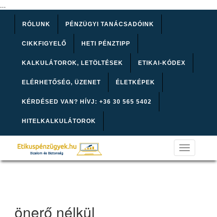
...
RÓLUNK
PÉNZÜGYI TANÁCSADÓINK
CIKKFIGYELŐ
HETI PÉNZTIPP
KALKULÁTOROK, LETÖLTÉSEK
ETIKAI-KÓDEX
ELÉRHETŐSÉG, ÜZENET
ÉLETKÉPEK
KÉRDÉSED VAN? HÍVJ: +36 30 565 5402
HITELKALKULÁTOROK
Toggle
navigation
önerő nélkül