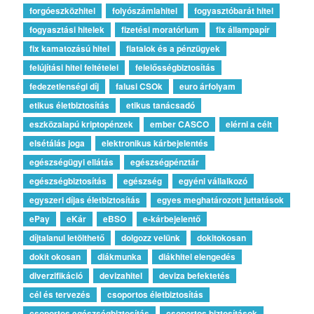
forgóeszközhitel
folyószámlahitel
fogyasztóbarát hitel
fogyasztási hitelek
fizetési moratórium
fix állampapír
fix kamatozású hitel
fiatalok és a pénzügyek
felújítási hitel feltételei
felelősségbiztosítás
fedezetlenségi díj
falusi CSOk
euro árfolyam
etikus életbiztosítás
etikus tanácsadó
eszközalapú kriptopénzek
ember CASCO
elérni a célt
elsétálás joga
elektronikus kárbejelentés
egészségügyi ellátás
egészségpénztár
egészségbiztosítás
egészség
egyéni vállalkozó
egyszeri díjas életbiztosítás
egyes meghatározott juttatások
ePay
eKár
eBSO
e-kárbejelentő
díjtalanul letölthető
dolgozz velünk
dokitokosan
dokit okosan
diákmunka
diákhitel elengedés
diverzifikáció
devizahitel
deviza befektetés
cél és tervezés
csoportos életbiztosítás
csoportos egészségbiztosítás
csoportos biztosítások