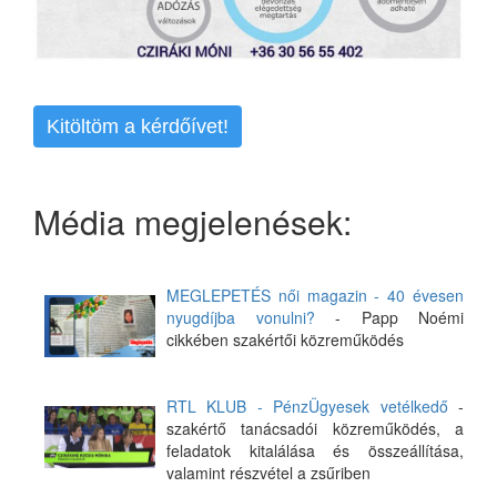
Kitöltöm a kérdőívet!
Média megjelenések:
MEGLEPETÉS női magazin - 40 évesen
nyugdíjba vonulni?
- Papp Noémi
cikkében szakértői közreműködés
RTL KLUB - PénzÜgyesek vetélkedő
-
szakértő tanácsadói közreműködés, a
feladatok kitalálása és összeállítása,
valamint részvétel a zsűriben