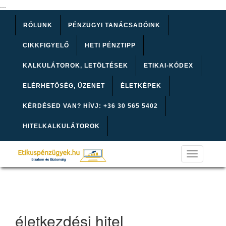
...
RÓLUNK
PÉNZÜGYI TANÁCSADÓINK
CIKKFIGYELŐ
HETI PÉNZTIPP
KALKULÁTOROK, LETÖLTÉSEK
ETIKAI-KÓDEX
ELÉRHETŐSÉG, ÜZENET
ÉLETKÉPEK
KÉRDÉSED VAN? HÍVJ: +36 30 565 5402
HITELKALKULÁTOROK
Toggle
navigation
életkezdési hitel