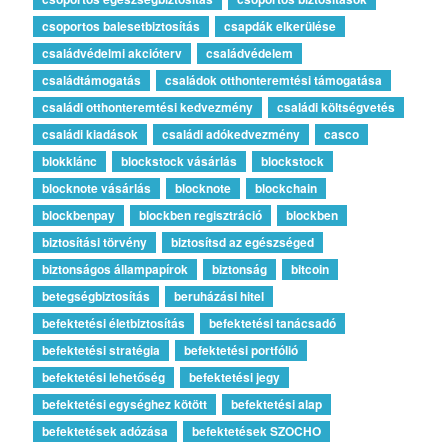
csoportos balesetbiztosítás
csapdák elkerülése
családvédelmi akcióterv
családvédelem
családtámogatás
családok otthonteremtési támogatása
családi otthonteremtési kedvezmény
családi költségvetés
családi kiadások
családi adókedvezmény
casco
blokklánc
blockstock vásárlás
blockstock
blocknote vásárlás
blocknote
blockchain
blockbenpay
blockben regisztráció
blockben
biztosítási törvény
biztosítsd az egészséged
biztonságos állampapírok
biztonság
bitcoin
betegségbiztosítás
beruházási hitel
befektetési életbiztosítás
befektetési tanácsadó
befektetési stratégia
befektetési portfólió
befektetési lehetőség
befektetési jegy
befektetési egységhez kötött
befektetési alap
befektetések adózása
befektetések SZOCHO