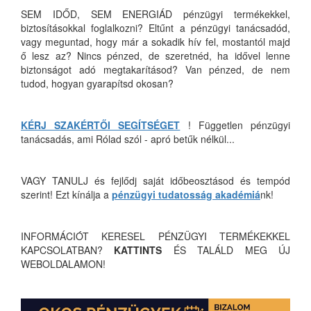
SEM IDŐD, SEM ENERGIÁD pénzügyi termékekkel,
biztosításokkal foglalkozni? Eltűnt a pénzügyi tanácsadód,
vagy meguntad, hogy már a sokadik hív fel, mostantól majd
ő lesz az? Nincs pénzed, de szeretnéd, ha idővel lenne
biztonságot adó megtakarításod? Van pénzed, de nem
tudod, hogyan gyarapítsd okosan?
KÉRJ SZAKÉRTŐI SEGÍTSÉGET
! Független pénzügyi
tanácsadás, ami Rólad szól - apró betűk nélkül...
VAGY TANULJ és fejlődj saját időbeosztásod és tempód
szerint! Ezt kínálja a
pénzügyi tudatosság akadémiá
nk!
INFORMÁCIÓT KERESEL PÉNZÜGYI TERMÉKEKKEL
KAPCSOLATBAN?
KATTINTS
ÉS TALÁLD MEG ÚJ
WEBOLDALAMON!