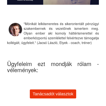
"Mónikát lelkiismeretes és sikerorientált pénzügyi
szakembernek és vezetőnek ismertem meg.
Olyan ember aki komoly háttérismerettel és
emberközpontú szemlélettel felvértezve támogatja
kollégáit, ügyfeleit." (Jacsó László, Etyek - coach, tréner)
Ügyfeleim ezt mondják rólam -
vélemények:
Tanácsadót választok