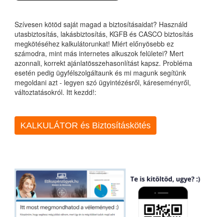
Szívesen kötöd saját magad a biztosításaidat? Használd
utasbiztosítás, lakásbiztosítás, KGFB és CASCO biztosítás
megkötéséhez kalkulátorunkat! Miért előnyösebb ez
számodra, mint más internetes alkuszok felületei? Mert
azonnali, korrekt ajánlatösszehasonlítást kapsz. Probléma
esetén pedig ügyfélszolgáltaunk és mi magunk segítünk
megoldani azt - legyen szó ügyintézésről, káreseményről,
változtatásokról. Itt kezdd!:
KALKULÁTOR és Biztosításkötés