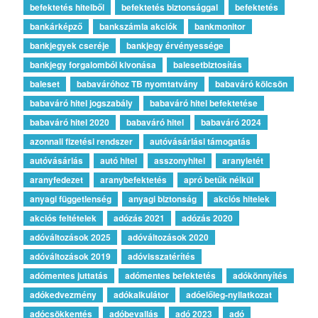
befektetés hitelből
befektetés biztonsággal
befektetés
bankárképző
bankszámla akciók
bankmonitor
bankjegyek cseréje
bankjegy érvényessége
bankjegy forgalomból kivonása
balesetbiztosítás
baleset
babaváróhoz TB nyomtatvány
babaváró kölcsön
babaváró hitel jogszabály
babaváró hitel befektetése
babaváró hitel 2020
babaváró hitel
babaváró 2024
azonnali fizetési rendszer
autóvásárlási támogatás
autóvásárlás
autó hitel
asszonyhitel
aranyletét
aranyfedezet
aranybefektetés
apró betűk nélkül
anyagi függetlenség
anyagi biztonság
akciós hitelek
akciós feltételek
adózás 2021
adózás 2020
adóváltozások 2025
adóváltozások 2020
adóváltozások 2019
adóvisszatérítés
adómentes juttatás
adómentes befektetés
adókönnyítés
adókedvezmény
adókalkulátor
adóelőleg-nyilatkozat
adócsökkentés
adóbevallás
adó 2023
adó