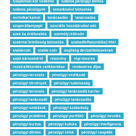
tulajdonosi kör védelme
tudatos pénzügyi döntés
tudatos pénzügyek
temetkezési biztosítás
technikai kamat
tanácsadás
tanacsadas
szuperállampapír
szociális hozzájárulási adó
szex és értékesítés
személyi kölcsön
szakmai felelősség biztosítás
szabadfelhasználású hitel
stablecoin
stable coin
segítség devizahiteleseknek
saját kárszakértő
részvény
régi tízezres
rezsicsökkentés csökkentése
rendszeres díjas
pénzügyi-tervezés
pénzügyi vetélkedő
pénzügyi törvények
pénzügyi tudatosság
pénzügyi tervezés
pénzügyi tanácsadói karrier
pénzügyi tanácsadó
pénzügyi tanácsadás
pénzügyi szokások
pénzügyi szabadság
pénzügyi probléma
pénzügyi portfólió
pénzügyi nevelés
pénzügyi kurzus
pénzügyi kultúra
pénzügyi intelligencia
pénzügyi döntés
pénzügyi célok
pénzügyi csapdák