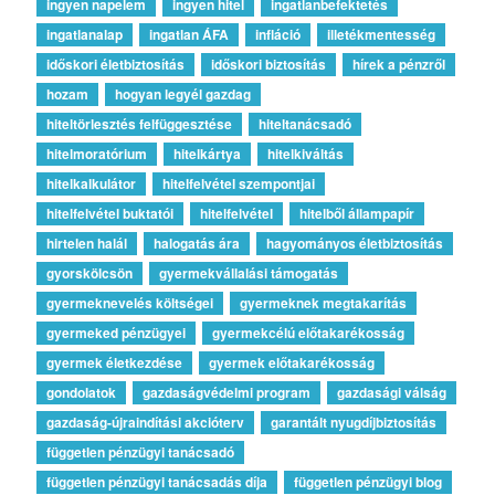
ingyen napelem
ingyen hitel
ingatlanbefektetés
ingatlanalap
ingatlan ÁFA
infláció
illetékmentesség
időskori életbiztosítás
időskori biztosítás
hírek a pénzről
hozam
hogyan legyél gazdag
hiteltörlesztés felfüggesztése
hiteltanácsadó
hitelmoratórium
hitelkártya
hitelkiváltás
hitelkalkulátor
hitelfelvétel szempontjai
hitelfelvétel buktatói
hitelfelvétel
hitelből állampapír
hirtelen halál
halogatás ára
hagyományos életbiztosítás
gyorskölcsön
gyermekvállalási támogatás
gyermeknevelés költségei
gyermeknek megtakarítás
gyermeked pénzügyei
gyermekcélú előtakarékosság
gyermek életkezdése
gyermek előtakarékosság
gondolatok
gazdaságvédelmi program
gazdasági válság
gazdaság-újraindítási akcióterv
garantált nyugdíjbiztosítás
független pénzügyi tanácsadó
független pénzügyi tanácsadás díja
független pénzügyi blog