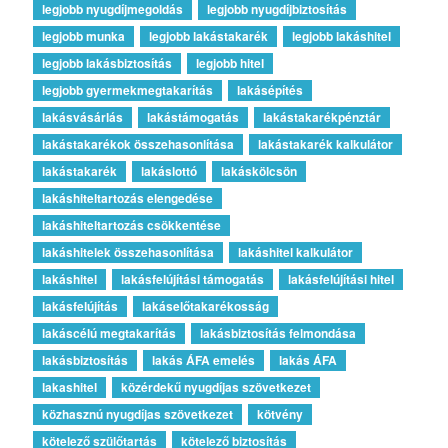
legjobb nyugdíjmegoldás
legjobb nyugdíjbiztosítás
legjobb munka
legjobb lakástakarék
legjobb lakáshitel
legjobb lakásbiztosítás
legjobb hitel
legjobb gyermekmegtakarítás
lakásépítés
lakásvásárlás
lakástámogatás
lakástakarékpénztár
lakástakarékok összehasonlítása
lakástakarék kalkulátor
lakástakarék
lakáslottó
lakáskölcsön
lakáshiteltartozás elengedése
lakáshiteltartozás csökkentése
lakáshitelek összehasonlítása
lakáshitel kalkulátor
lakáshitel
lakásfelújítási támogatás
lakásfelújítási hitel
lakásfelújítás
lakáselőtakarékosság
lakáscélú megtakarítás
lakásbiztosítás felmondása
lakásbiztosítás
lakás ÁFA emelés
lakás ÁFA
lakashitel
közérdekű nyugdíjas szövetkezet
közhasznú nyugdíjas szövetkezet
kötvény
kötelező szülőtartás
kötelező biztosítás