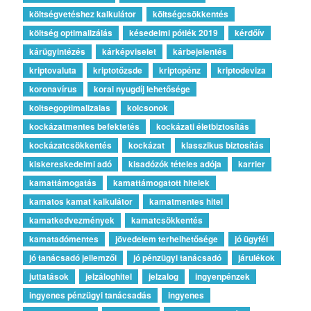
költségvetéshez kalkulátor
költségcsökkentés
költség optimalizálás
késedelmi pótlék 2019
kérdőív
kárügyintézés
kárképviselet
kárbejelentés
kriptovaluta
kriptotőzsde
kriptopénz
kriptodeviza
koronavírus
korai nyugdíj lehetősége
koltsegoptimalizalas
kolcsonok
kockázatmentes befektetés
kockázati életbiztosítás
kockázatcsökkentés
kockázat
klasszikus biztosítás
kiskereskedelmi adó
kisadózók tételes adója
karrier
kamattámogatás
kamattámogatott hitelek
kamatos kamat kalkulátor
kamatmentes hitel
kamatkedvezmények
kamatcsökkentés
kamatadómentes
jövedelem terhelhetősége
jó ügyfél
jó tanácsadó jellemzői
jó pénzügyi tanácsadó
járulékok
juttatások
jelzáloghitel
jelzalog
ingyenpénzek
ingyenes pénzügyi tanácsadás
ingyenes