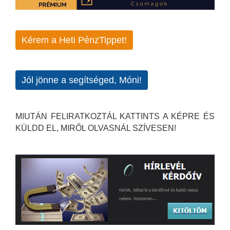
Kérem a Heti PénzTippet!
Jól jönne a segítséged, Móni!
MIUTÁN FELIRATKOZTÁL KATTINTS A KÉPRE ÉS
KÜLDD EL, MIRŐL OLVASNÁL SZÍVESEN!