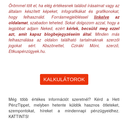
Örömmel tölt el, ha elég értékesnek találod írásaimat vagy az
általam készített képeket, infografikákat és grafikonokat,
hogy felhasználd. Forrásmegjelöléssel
linkelve
az
oldalamat
, szabadon teheted. Sokat dolgozom azzal, hogy a
legjobbat adjam Neked, ezért
kérlek, becsüld meg ezzel
azt, amit kapsz blogbejegyzéseim által
. Minden más
felhasználása az oldalon található tartalmaknak szerzői
jogokat sért. Köszönettel, Cziráki Móni, szerző,
Etikuspénzügyek.hu.
KALKULÁTOROK
Még több értékes információt szeretnél? Kérd a Heti
PénzTippet, melyben hetente küldök hasznos ötleteket,
szempontokat, híreket a mindennapi pénzügyeidhez.
KATTINTS!