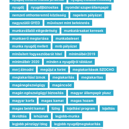
nyugdíj
nyugdijbiztositas
nyomdai szuperállampapír
nemzeti otthonteremtő közösség
napelem pályázat
nagyszülői GYED
művészet mint befektetés
munkavállalói elégedettség
munkatársakat keresek
munkaerő megtartása
munkabaleset
munka nyugdíj mellett
mnb pályázat
minősített fogyasztóbarát hitel
minimálbér2019
minimálbér 2020
minden a nyugdíjról táblázat
merj álmodni
megújul a forint
megtakarítások SZOCHO
megtakarítási izmok
megtakarítás
megtakaritas
magánegészségügy
magáncsőd
magán egészségügyi biztosítás
magyar állampapír plusz
magyar korfa
magas kamat
magas hozam
magas betéti kamat
lízing
lojalitási program
lojalitás
likviditás
lehúznak
legjobb-munka
legjobb pénzügyi blog
legjobb nyugdíjmegtakarítás