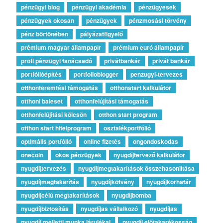
pénzügyi blog
pénzügyi akadémia
pénzügyesek
pénzügyek okosan
pénzügyek
pénzmosási törvény
pénz börtönében
pályázatfigyelő
prémium magyar állampapír
prémium euró állampapír
profi pénzügyi tanácsadó
privátbankár
privát bankár
portfólióépítés
portfolioblogger
penzugyi-tervezes
otthonteremtési támogatás
otthonstart kalkulátor
otthoni baleset
otthonfelújítási támogatás
otthonfelújítási kölcsön
otthon start program
otthon start hitelprogram
osztalékportfólió
optimális portfólió
online fizetés
ongondoskodas
onecoin
okos pénzügyek
nyugdíjtervező kalkulátor
nyugdíjtervezés
nyugdíjmegtakarítások összehasonlítása
nyugdíjmegtakarítás
nyugdíjkötvény
nyugdíjkorhatár
nyugdíjcélú megtakarítások
nyugdíjbomba
nyugdíjbiztosítás
nyugdíjas vállalkozó
nyugdíjas
nyugdíj melletti munka járulékai
nyugdíj előtakarékosság