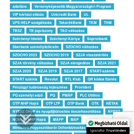
adatlánc
Versenyképesebb Magyarországért Program
VIP kórházi ellátás
Unicredit Bank
UL
UFS HELP szolgáltatás
TakarékBank
TKM
THM
TBSZ
TB jogviszony
TAO változása
Széchenyi hitelek
Széchenyi Kártya
Sopronbank
Sberbank személyikölcsön
SZOCHO változása
SZOCHO 2023
SZOCHO 2019
SZJA visszatérítés
SZJA törvény változása
SZJA elengedése
SZJA 2021
SZJA 2020
SZJA 2019
SZJA 2017
START-számla
START számla
Revolut
RTL Klub
QR kódos fizetés
Pénzügyi tudatosság fejlesztése
Provident
PQ személyi edző
PQ
PMÁP
PLC Ultlima
OTP NHP Hajrá
OTP LTP
OTP Bank
OTK
NÉTAK
NYESZ ÖNyP és nyugdíjbiztosítás összehasonlítása
NYESZ
NOK
NHP Hajrá
MÁPP
MÁP
Megbízható Oldal
Minősített Fogyasztóbarát Otthonbiztosítás
Igazolta:
Trustindex