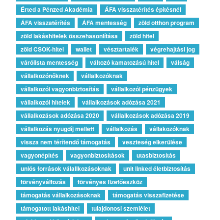
Érted a Pénzed Akadémia
ÁFA visszatérítés építésnél
ÁFA visszatérítés
ÁFA mentesség
zöld otthon program
zöld lakáshitelek összehasonlítása
zöld hitel
zöld CSOK-hitel
wallet
vésztartalék
végrehajtási jog
várólista mentesség
változó kamatozású hitel
válság
vállalkozónőknek
vállalkozóknak
vállalkozói vagyonbiztosítás
vállalkozói pénzügyek
vállalkozói hitelek
vállalkozások adózása 2021
vállalkozások adózása 2020
vállalkozások adózása 2019
vállalkozás nyugdíj mellett
vállalkozás
vállakozóknak
vissza nem térítendő támogatás
veszteség elkerülése
vagyonépítés
vagyonbiztosítások
utasbiztosítás
uniós források válallkozásoknak
unit linked életbiztosítás
törvényváltozás
törvényes fizetőeszköz
támogatás vállalkozásoknak
támogatás visszafizetése
támogatott lakáshitel
tulajdonosi szemlélet