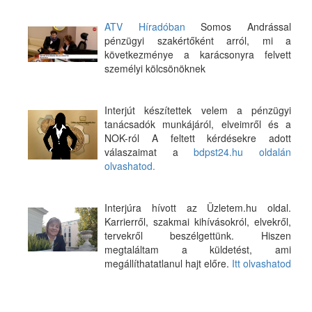
ATV Híradóban
Somos Andrással
pénzügyi szakértőként arról, mi a
következménye a karácsonyra felvett
személyi kölcsönöknek
Interjút készítettek velem a pénzügyi
tanácsadók munkájáról, elveimről és a
NOK-ról A feltett kérdésekre adott
válaszaimat a
bdpst24.hu oldalán
olvashatod.
Interjúra hívott az Üzletem.hu oldal.
Karrierről, szakmai kihívásokról, elvekről,
tervekről beszélgettünk. Hiszen
megtaláltam a küldetést, ami
megállíthatatlanul hajt előre.
Itt olvashatod