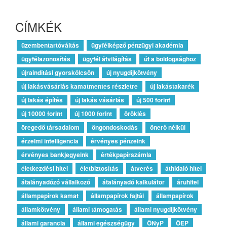
CÍMKÉK
üzembentartóváltás
ügyfélképző pénzügyi akadémia
ügyfélazonosítás
ügyfél átvilágítás
út a boldogsághoz
újraindítási gyorskölcsön
új nyugdíjkötvény
új lakásvásárlás kamatmentes részletre
új lakástakarék
új lakás építés
új lakás vásárlás
új 500 forint
új 10000 forint
új 1000 forint
öröklés
öregedő társadalom
öngondoskodás
önerő nélkül
érzelmi intelligencia
érvényes pénzeink
érvényes bankjegyeink
értékpapírszámla
életkezdési hitel
életbiztosítás
átverés
áthidaló hitel
átalányadózó vállalkozó
átalányadó kalkulátor
áruhitel
állampapírok kamat
állampapírok fajtái
állampapírok
államkötvény
állami támogatás
állami nyugdíjkötvény
állami garancia
állami egészségügy
ÖNyP
ÖEP