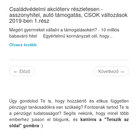
Családvédelmi akcióterv részletesen -
asszonyhitel, autó támogatás, CSOK változások
2019-ben 1.rész
Megéri gyermeket vállalni a támogatásokért? - 10 milliós
babaváró hitel Egyértelmű kormányzati cél, hogy...
Olvass tovább
←
Előző
Következő
→
Úgy gondolod Te is, hogy hozzáértő és etikus független
pénzügyi tanácsadókra van szükség? Fontosnak tartod Te is
a pénzügyi tudatosságot? Segíts nekünk, hogy minél több
emberhez jusson el blogunk, és
kattints a "Tetszik az
oldal" gombra
:)