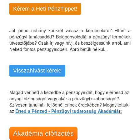
Kérem a Heti PénzTippet!
Jól jönne néhány konkrét válasz a kérdéseidre? Eltűnt a
pénzügyi tanácsadód? Belebonyolódtál a pénzügyi termékek
útvesztőjébe? Csak írj vagy hívj, és beszélgessünk arról, ami
Neked fontos pénzügyeidben. Apró betűk nélkül...
Visszahívást kérek!
Magad vennéd a kezedbe a pénzügyeidet, hogy elérhesd az
anyagi biztonságot vagy akár a pénzügyi szabadságot?
Szívesen tanulnál, fejlődnél ennek érdekében? Megnyitottuk
az
Érted a Pénzed - Pénzügyi tudatosság Akadémiá
t!
Akadémia előfizetés