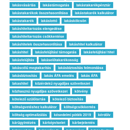
lakásvásárlás
lakástámogatás
lakástakarékpénztár
lakástakarékok összehasonlítása
lakástakarék kalkulátor
lakástakarék
lakáslottó
lakáskölcsön
lakáshiteltartozás elengedése
lakáshiteltartozás csökkentése
lakáshitelek összehasonlítása
lakáshitel kalkulátor
lakáshitel
lakásfelújítási támogatás
lakásfelújítási hitel
lakásfelújítás
lakáselőtakarékosság
lakáscélú megtakarítás
lakásbiztosítás felmondása
lakásbiztosítás
lakás ÁFA emelés
lakás ÁFA
lakashitel
közérdekű nyugdíjas szövetkezet
közhasznú nyugdíjas szövetkezet
kötvény
kötelező szülőtartás
kötelező biztosítás
költségvetéshez kalkulátor
költségcsökkentés
költség optimalizálás
késedelmi pótlék 2019
kérdőív
kárügyintézés
kárképviselet
kárbejelentés