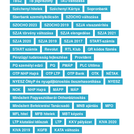
TBSZ
TB jogviszony
TAO változása
Széchenyi hitelek
Széchenyi Kártya
Sopronbank
Sberbank személyikölcsön
SZOCHO változása
SZOCHO 2023
SZOCHO 2019
SZJA visszatérítés
SZJA törvény változása
SZJA elengedése
SZJA 2021
SZJA 2020
SZJA 2019
SZJA 2017
START-számla
START számla
Revolut
RTL Klub
QR kódos fizetés
Pénzügyi tudatosság fejlesztése
Provident
PQ személyi edző
PQ
PMÁP
PLC Ultlima
OTP NHP Hajrá
OTP LTP
OTP Bank
OTK
NÉTAK
NYESZ ÖNyP és nyugdíjbiztosítás összehasonlítása
NYESZ
NOK
NHP Hajrá
MÁPP
MÁP
Minősített Fogyasztóbarát Otthonbiztosítás
Minősített Befektetési Tanácsadó
MNB ajánlás
MFO
MFL hitel
MFB hitelek
MBT képzés
LTP kiutalási időszak
LTP
KKV pályázat
KIVA 2020
KIVA 2019
KGFB
KATA változás