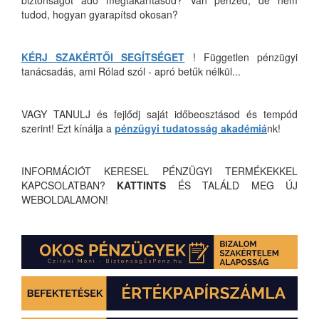
biztonságot adó megtakarításod? Van pénzed, de nem
tudod, hogyan gyarapítsd okosan?
KÉRJ SZAKÉRTŐI SEGÍTSÉGET
! Független pénzügyi
tanácsadás, ami Rólad szól - apró betűk nélkül...
VAGY TANULJ és fejlődj saját időbeosztásod és tempód
szerint! Ezt kínálja a
pénzügyi tudatosság akadémiá
nk!
INFORMÁCIÓT KERESEL PÉNZÜGYI TERMÉKEKKEL
KAPCSOLATBAN?
KATTINTS
ÉS TALÁLD MEG ÚJ
WEBOLDALAMON!