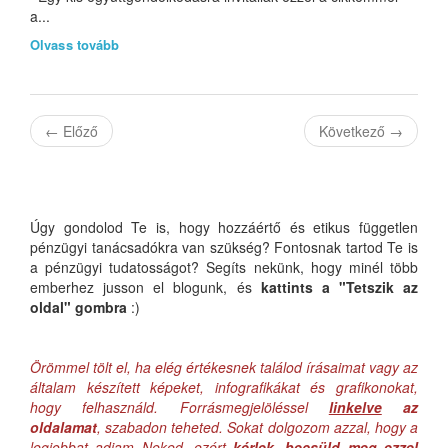
a...
Olvass tovább
←
Előző
Következő
→
Úgy gondolod Te is, hogy hozzáértő és etikus független
pénzügyi tanácsadókra van szükség? Fontosnak tartod Te is
a pénzügyi tudatosságot? Segíts nekünk, hogy minél több
emberhez jusson el blogunk, és
kattints a "Tetszik az
oldal" gombra
:)
Örömmel tölt el, ha elég értékesnek találod írásaimat vagy az
általam készített képeket, infografikákat és grafikonokat,
hogy felhasználd. Forrásmegjelöléssel
linkelve
az
oldalamat
, szabadon teheted. Sokat dolgozom azzal, hogy a
legjobbat adjam Neked, ezért
kérlek, becsüld meg ezzel