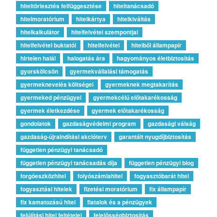
hiteltörlesztés felfüggesztése
hiteltanácsadó
hitelmoratórium
hitelkártya
hitelkiváltás
hitelkalkulátor
hitelfelvétel szempontjai
hitelfelvétel buktatói
hitelfelvétel
hitelből állampapír
hirtelen halál
halogatás ára
hagyományos életbiztosítás
gyorskölcsön
gyermekvállalási támogatás
gyermeknevelés költségei
gyermeknek megtakarítás
gyermeked pénzügyei
gyermekcélú előtakarékosság
gyermek életkezdése
gyermek előtakarékosság
gondolatok
gazdaságvédelmi program
gazdasági válság
gazdaság-újraindítási akcióterv
garantált nyugdíjbiztosítás
független pénzügyi tanácsadó
független pénzügyi tanácsadás díja
független pénzügyi blog
forgóeszközhitel
folyószámlahitel
fogyasztóbarát hitel
fogyasztási hitelek
fizetési moratórium
fix állampapír
fix kamatozású hitel
fiatalok és a pénzügyek
felújítási hitel feltételei
felelősségbiztosítás