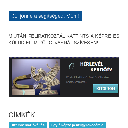
Jól jönne a segítséged, Móni!
MIUTÁN FELIRATKOZTÁL KATTINTS A KÉPRE ÉS
KÜLDD EL, MIRŐL OLVASNÁL SZÍVESEN!
CÍMKÉK
üzembentartóváltás
ügyfélképző pénzügyi akadémia