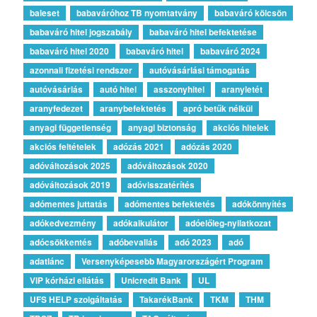
baleset
babaváróhoz TB nyomtatvány
babaváró kölcsön
babaváró hitel jogszabály
babaváró hitel befektetése
babaváró hitel 2020
babaváró hitel
babaváró 2024
azonnali fizetési rendszer
autóvásárlási támogatás
autóvásárlás
autó hitel
asszonyhitel
aranyletét
aranyfedezet
aranybefektetés
apró betűk nélkül
anyagi függetlenség
anyagi biztonság
akciós hitelek
akciós feltételek
adózás 2021
adózás 2020
adóváltozások 2025
adóváltozások 2020
adóváltozások 2019
adóvisszatérítés
adómentes juttatás
adómentes befektetés
adókönnyítés
adókedvezmény
adókalkulátor
adóelőleg-nyilatkozat
adócsökkentés
adóbevallás
adó 2023
adó
adatlánc
Versenyképesebb Magyarországért Program
VIP kórházi ellátás
Unicredit Bank
UL
UFS HELP szolgáltatás
TakarékBank
TKM
THM