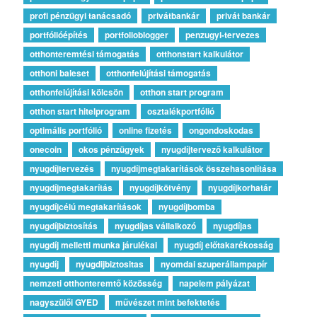
profi pénzügyi tanácsadó
privátbankár
privát bankár
portfólióépítés
portfolioblogger
penzugyi-tervezes
otthonteremtési támogatás
otthonstart kalkulátor
otthoni baleset
otthonfelújítási támogatás
otthonfelújítási kölcsön
otthon start program
otthon start hitelprogram
osztalékportfólió
optimális portfólió
online fizetés
ongondoskodas
onecoin
okos pénzügyek
nyugdíjtervező kalkulátor
nyugdíjtervezés
nyugdíjmegtakarítások összehasonlítása
nyugdíjmegtakarítás
nyugdíjkötvény
nyugdíjkorhatár
nyugdíjcélú megtakarítások
nyugdíjbomba
nyugdíjbiztosítás
nyugdíjas vállalkozó
nyugdíjas
nyugdíj melletti munka járulékai
nyugdíj előtakarékosság
nyugdíj
nyugdijbiztositas
nyomdai szuperállampapír
nemzeti otthonteremtő közösség
napelem pályázat
nagyszülői GYED
művészet mint befektetés