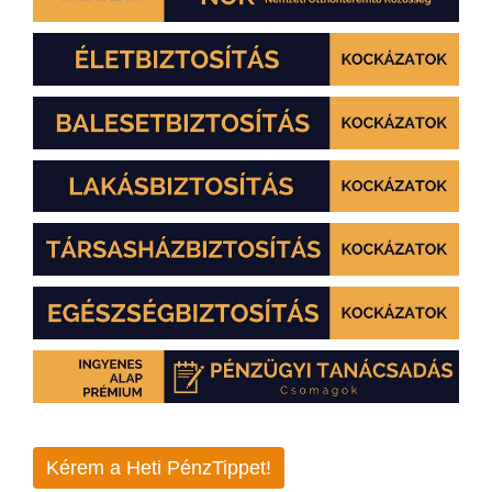
Kérem a Heti PénzTippet!