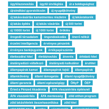
ügyfélazonosítás
ügyfél átvilágítás
út a boldogsághoz
újraindítási gyorskölcsön
új nyugdíjkötvény
új lakásvásárlás kamatmentes részletre
új lakástakarék
új lakás építés
új lakás vásárlás
új 500 forint
új 10000 forint
új 1000 forint
öröklés
öregedő társadalom
öngondoskodás
önerő nélkül
érzelmi intelligencia
érvényes pénzeink
érvényes bankjegyeink
értékpapírszámla
életkezdési hitel
életbiztosítás
átverés
áthidaló hitel
átalányadózó vállalkozó
átalányadó kalkulátor
áruhitel
állampapírok kamat
állampapírok fajtái
állampapírok
államkötvény
állami támogatás
állami nyugdíjkötvény
állami garancia
állami egészségügy
ÖNyP
ÖEP
Érted a Pénzed Akadémia
ÁFA visszatérítés építésnél
ÁFA visszatérítés
ÁFA mentesség
zöld otthon program
zöld lakáshitelek összehasonlítása
zöld hitel
zöld CSOK-hitel
wallet
vésztartalék
végrehajtási jog