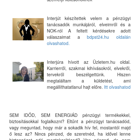
Interjút készítettek velem a pénzügyi
tanácsadók munkájáról, elveimről és a
NOK-ról A feltett kérdésekre adott
válaszaimat a
bdpst24.hu oldalán
olvashatod.
Interjúra hívott az Üzletem.hu oldal.
Karrierről, szakmai kihívásokról, elvekről,
tervekről beszélgettünk. Hiszen
megtaláltam a küldetést, ami
megállíthatatlanul hajt előre.
Itt olvashatod
SEM IDŐD, SEM ENERGIÁD pénzügyi termékekkel,
biztosításokkal foglalkozni? Eltűnt a pénzügyi tanácsadód,
vagy meguntad, hogy már a sokadik hív fel, mostantól majd
ő lesz az? Nincs pénzed, de szeretnéd, ha idővel lenne