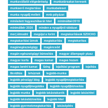
munkavállalói elégedettség
munkatársakat keresek
munkaerő megtartása
munkabaleset
munka nyugdíj mellett
mnb pályázat
minősített fogyasztóbarát hitel
minimálbér2019
minimálbér 2020
minden a nyugdíjról táblázat
merj álmodni
megújul a forint
megtakarítások SZOCHO
megtakarítási izmok
megtakarítás
megtakaritas
magánegészségügy
magáncsőd
magán egészségügyi biztosítás
magyar állampapír plusz
magyar korfa
magas kamat
magas hozam
magas betéti kamat
lízing
lojalitási program
lojalitás
likviditás
lehúznak
legjobb-munka
legjobb pénzügyi blog
legjobb nyugdíjmegtakarítás
legjobb nyugdíjmegoldás
legjobb nyugdíjbiztosítás
legjobb munka
legjobb lakástakarék
legjobb lakáshitel
legjobb lakásbiztosítás
legjobb hitel
legjobb gyermekmegtakarítás
lakásépítés