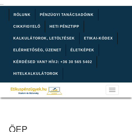
...
RÓLUNK
PÉNZÜGYI TANÁCSADÓINK
CIKKFIGYELŐ
HETI PÉNZTIPP
KALKULÁTOROK, LETÖLTÉSEK
ETIKAI-KÓDEX
ELÉRHETŐSÉG, ÜZENET
ÉLETKÉPEK
KÉRDÉSED VAN? HÍVJ: +36 30 565 5402
HITELKALKULÁTOROK
Toggle
navigation
ÖEP