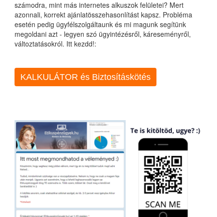
számodra, mint más internetes alkuszok felületei? Mert
azonnali, korrekt ajánlatösszehasonlítást kapsz. Probléma
esetén pedig ügyfélszolgáltaunk és mi magunk segítünk
megoldani azt - legyen szó ügyintézésről, káreseményről,
változtatásokról. Itt kezdd!:
KALKULÁTOR és Biztosításkötés