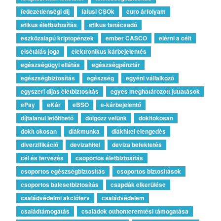
fedezetlenségi díj
falusi CSOk
euro árfolyam
etikus életbiztosítás
etikus tanácsadó
eszközalapú kriptopénzek
ember CASCO
elérni a célt
elsétálás joga
elektronikus kárbejelentés
egészségügyi ellátás
egészségpénztár
egészségbiztosítás
egészség
egyéni vállalkozó
egyszeri díjas életbiztosítás
egyes meghatározott juttatások
ePay
eKár
eBSO
e-kárbejelentő
díjtalanul letölthető
dolgozz velünk
dokitokosan
dokit okosan
diákmunka
diákhitel elengedés
diverzifikáció
devizahitel
deviza befektetés
cél és tervezés
csoportos életbiztosítás
csoportos egészségbiztosítás
csoportos biztosítások
csoportos balesetbiztosítás
csapdák elkerülése
családvédelmi akcióterv
családvédelem
családtámogatás
családok otthonteremtési támogatása