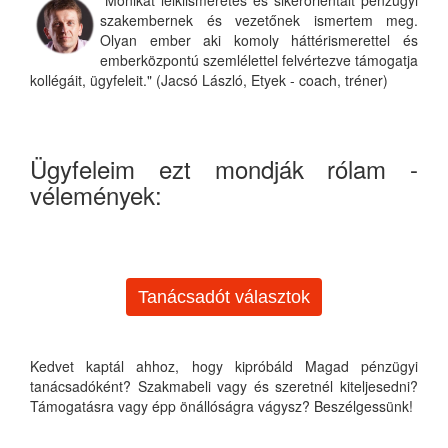
szakembernek és vezetőnek ismertem meg.
Olyan ember aki komoly háttérismerettel és
emberközpontú szemlélettel felvértezve támogatja
kollégáit, ügyfeleit." (Jacsó László, Etyek - coach, tréner)
Ügyfeleim ezt mondják rólam -
vélemények:
Tanácsadót választok
Kedvet kaptál ahhoz, hogy kipróbáld Magad pénzügyi
tanácsadóként? Szakmabeli vagy és szeretnél kiteljesedni?
Támogatásra vagy épp önállóságra vágysz? Beszélgessünk!