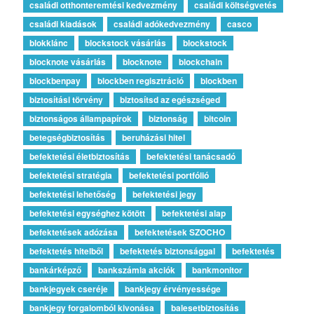
családi otthonteremtési kedvezmény
családi költségvetés
családi kiadások
családi adókedvezmény
casco
blokklánc
blockstock vásárlás
blockstock
blocknote vásárlás
blocknote
blockchain
blockbenpay
blockben regisztráció
blockben
biztosítási törvény
biztosítsd az egészséged
biztonságos állampapírok
biztonság
bitcoin
betegségbiztosítás
beruházási hitel
befektetési életbiztosítás
befektetési tanácsadó
befektetési stratégia
befektetési portfólió
befektetési lehetőség
befektetési jegy
befektetési egységhez kötött
befektetési alap
befektetések adózása
befektetések SZOCHO
befektetés hitelből
befektetés biztonsággal
befektetés
bankárképző
bankszámla akciók
bankmonitor
bankjegyek cseréje
bankjegy érvényessége
bankjegy forgalomból kivonása
balesetbiztosítás