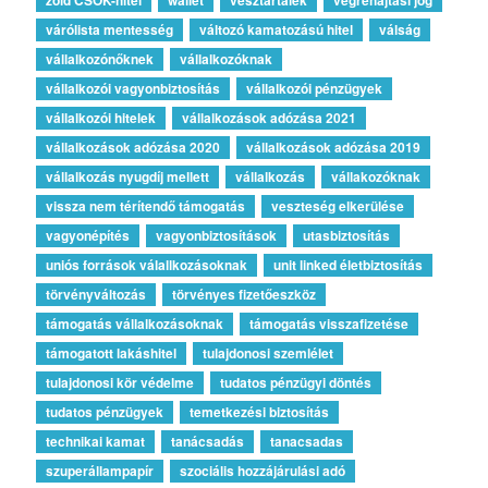
várólista mentesség
változó kamatozású hitel
válság
vállalkozónőknek
vállalkozóknak
vállalkozói vagyonbiztosítás
vállalkozói pénzügyek
vállalkozói hitelek
vállalkozások adózása 2021
vállalkozások adózása 2020
vállalkozások adózása 2019
vállalkozás nyugdíj mellett
vállalkozás
vállakozóknak
vissza nem térítendő támogatás
veszteség elkerülése
vagyonépítés
vagyonbiztosítások
utasbiztosítás
uniós források válallkozásoknak
unit linked életbiztosítás
törvényváltozás
törvényes fizetőeszköz
támogatás vállalkozásoknak
támogatás visszafizetése
támogatott lakáshitel
tulajdonosi szemlélet
tulajdonosi kör védelme
tudatos pénzügyi döntés
tudatos pénzügyek
temetkezési biztosítás
technikai kamat
tanácsadás
tanacsadas
szuperállampapír
szociális hozzájárulási adó