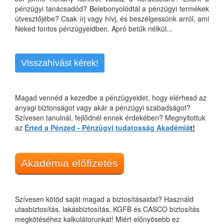
pénzügyi tanácsadód? Belebonyolódtál a pénzügyi termékek
útvesztőjébe? Csak írj vagy hívj, és beszélgessünk arról, ami
Neked fontos pénzügyeidben. Apró betűk nélkül...
Visszahívást kérek!
Magad vennéd a kezedbe a pénzügyeidet, hogy elérhesd az
anyagi biztonságot vagy akár a pénzügyi szabadságot?
Szívesen tanulnál, fejlődnél ennek érdekében? Megnyitottuk
az
Érted a Pénzed - Pénzügyi tudatosság Akadémiá
t!
Akadémia előfizetés
Szívesen kötöd saját magad a biztosításaidat? Használd
utasbiztosítás, lakásbiztosítás, KGFB és CASCO biztosítás
megkötéséhez kalkulátorunkat! Miért előnyösebb ez