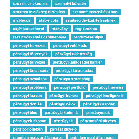
szex és értékesítés
személyi kölcsön
szakmai felelősség biztosítás
szabadfelhasználású hitel
stablecoin
stable coin
segítség devizahiteleseknek
saját kárszakértő
részvény
régi tízezres
rezsicsökkentés csökkentése
rendszeres díjas
pénzügyi-tervezés
pénzügyi vetélkedő
pénzügyi törvények
pénzügyi tudatosság
pénzügyi tervezés
pénzügyi tanácsadói karrier
pénzügyi tanácsadó
pénzügyi tanácsadás
pénzügyi szokások
pénzügyi szabadság
pénzügyi probléma
pénzügyi portfólió
pénzügyi nevelés
pénzügyi kurzus
pénzügyi kultúra
pénzügyi intelligencia
pénzügyi döntés
pénzügyi célok
pénzügyi csapdák
pénzügyi blog
pénzügyi akadémia
pénzügyesek
pénzügyek okosan
pénzügyek
pénzmosási törvény
pénz börtönében
pályázatfigyelő
prémium magyar állampapír
prémium euró állampapír