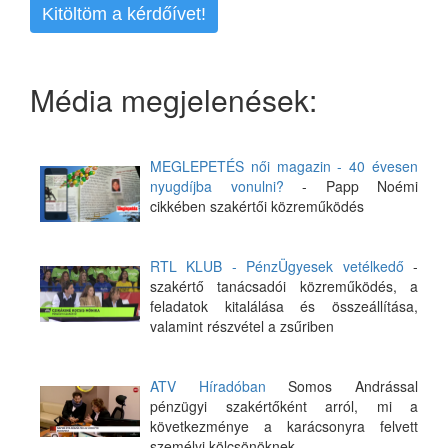
Kitöltöm a kérdőívet!
Média megjelenések:
MEGLEPETÉS női magazin - 40 évesen
nyugdíjba vonulni?
- Papp Noémi
cikkében szakértői közreműködés
RTL KLUB - PénzÜgyesek vetélkedő
-
szakértő tanácsadói közreműködés, a
feladatok kitalálása és összeállítása,
valamint részvétel a zsűriben
ATV Híradóban
Somos Andrással
pénzügyi szakértőként arról, mi a
következménye a karácsonyra felvett
személyi kölcsönöknek