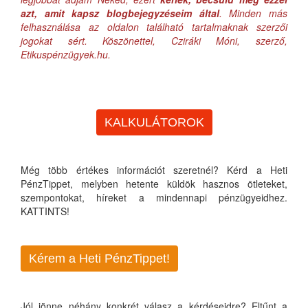
azt, amit kapsz blogbejegyzéseim által
. Minden más
felhasználása az oldalon található tartalmaknak szerzői
jogokat sért. Köszönettel, Cziráki Móni, szerző,
Etikuspénzügyek.hu.
KALKULÁTOROK
Még több értékes információt szeretnél? Kérd a Heti
PénzTippet, melyben hetente küldök hasznos ötleteket,
szempontokat, híreket a mindennapi pénzügyeidhez.
KATTINTS!
Kérem a Heti PénzTippet!
Jól jönne néhány konkrét válasz a kérdéseidre? Eltűnt a