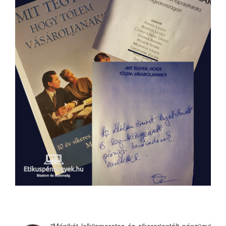
"Mónikát lelkiismeretes és sikerorientált pénzügyi