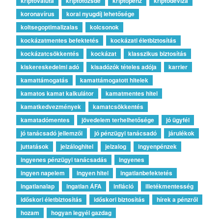
kriptovaluta
kriptotőzsde
kriptopénz
kriptodeviza
koronavírus
korai nyugdíj lehetősége
koltsegoptimalizalas
kolcsonok
kockázatmentes befektetés
kockázati életbiztosítás
kockázatcsökkentés
kockázat
klasszikus biztosítás
kiskereskedelmi adó
kisadózók tételes adója
karrier
kamattámogatás
kamattámogatott hitelek
kamatos kamat kalkulátor
kamatmentes hitel
kamatkedvezmények
kamatcsökkentés
kamatadómentes
jövedelem terhelhetősége
jó ügyfél
jó tanácsadó jellemzői
jó pénzügyi tanácsadó
járulékok
juttatások
jelzáloghitel
jelzalog
ingyenpénzek
ingyenes pénzügyi tanácsadás
ingyenes
ingyen napelem
ingyen hitel
ingatlanbefektetés
ingatlanalap
ingatlan ÁFA
infláció
illetékmentesség
időskori életbiztosítás
időskori biztosítás
hírek a pénzről
hozam
hogyan legyél gazdag