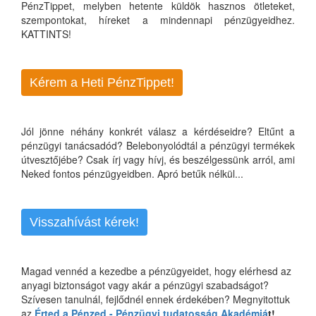
PénzTippet, melyben hetente küldök hasznos ötleteket,
szempontokat, híreket a mindennapi pénzügyeidhez.
KATTINTS!
Kérem a Heti PénzTippet!
Jól jönne néhány konkrét válasz a kérdéseidre? Eltűnt a
pénzügyi tanácsadód? Belebonyolódtál a pénzügyi termékek
útvesztőjébe? Csak írj vagy hívj, és beszélgessünk arról, ami
Neked fontos pénzügyeidben. Apró betűk nélkül...
Visszahívást kérek!
Magad vennéd a kezedbe a pénzügyeidet, hogy elérhesd az
anyagi biztonságot vagy akár a pénzügyi szabadságot?
Szívesen tanulnál, fejlődnél ennek érdekében? Megnyitottuk
az
Érted a Pénzed - Pénzügyi tudatosság Akadémiá
t!