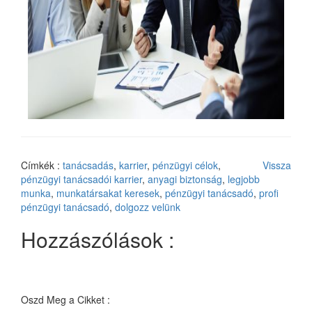
Címkék :
tanácsadás
,
karrier
,
pénzügyi célok
,
Vissza
pénzügyi tanácsadói karrier
,
anyagi biztonság
,
legjobb
munka
,
munkatársakat keresek
,
pénzügyi tanácsadó
,
profi
pénzügyi tanácsadó
,
dolgozz velünk
Hozzászólások :
Oszd Meg a Cikket :