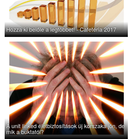
Hozza ki belőle a legtöbbet! - Cafetéria 2017
A unit linked életbiztosítások új korszaka jön, de
mik a buktatói?