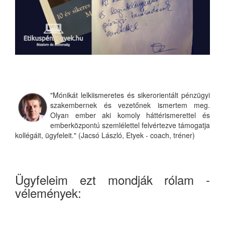
"Mónikát lelkiismeretes és sikerorientált pénzügyi
szakembernek és vezetőnek ismertem meg.
Olyan ember aki komoly háttérismerettel és
emberközpontú szemlélettel felvértezve támogatja
kollégáit, ügyfeleit." (Jacsó László, Etyek - coach, tréner)
Ügyfeleim ezt mondják rólam -
vélemények: