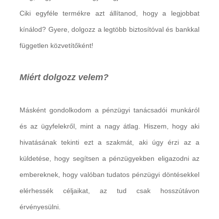
Ciki egyféle termékre azt állítanod, hogy a legjobbat
kínálod? Gyere, dolgozz a legtöbb biztosítóval és bankkal
független közvetítőként!
Miért dolgozz velem?
Másként gondolkodom a pénzügyi tanácsadói munkáról
és az ügyfelekről, mint a nagy átlag. Hiszem, hogy aki
hivatásának tekinti ezt a szakmát, aki úgy érzi az a
küldetése, hogy segítsen a pénzügyekben eligazodni az
embereknek, hogy valóban tudatos pénzügyi döntésekkel
elérhessék céljaikat, az tud csak hosszútávon
érvényesülni.