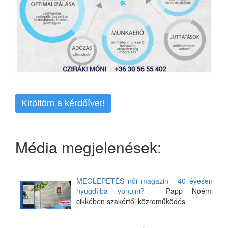
Kitöltöm a kérdőívet!
Média megjelenések:
MEGLEPETÉS női magazin - 40 évesen
nyugdíjba vonulni?
- Papp Noémi
cikkében szakértői közreműködés