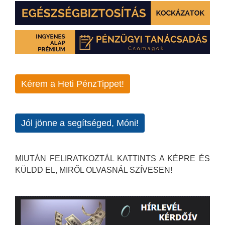
Kérem a Heti PénzTippet!
Jól jönne a segítséged, Móni!
MIUTÁN FELIRATKOZTÁL KATTINTS A KÉPRE ÉS
KÜLDD EL, MIRŐL OLVASNÁL SZÍVESEN!