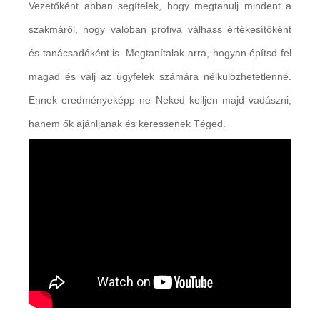
Vezetőként abban segítelek, hogy megtanulj mindent a
szakmáról, hogy valóban profivá válhass értékesítőként
és tanácsadóként is. Megtanítalak arra, hogyan építsd fel
magad és válj az ügyfelek számára nélkülözhetetlenné.
Ennek eredményeképp ne Neked kelljen majd vadászni,
hanem ők ajánljanak és keressenek Téged.