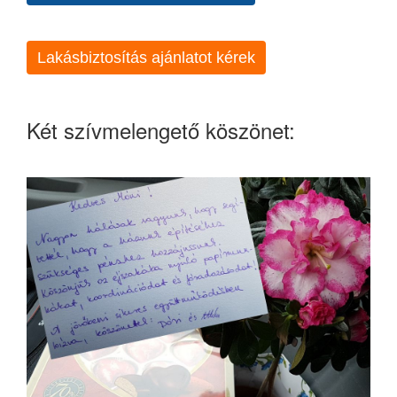
Lakásbiztosítás ajánlatot kérek
Két szívmelengető köszönet: