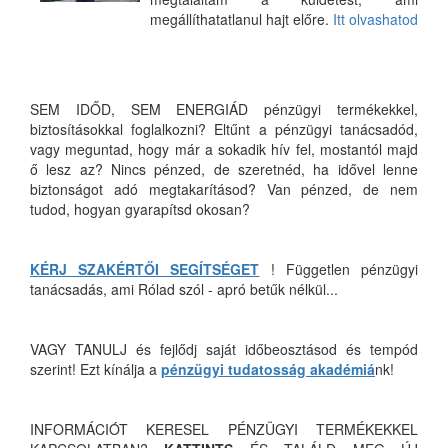
megállíthatatlanul hajt előre.
Itt olvashatod
SEM IDŐD, SEM ENERGIÁD pénzügyi termékekkel,
biztosításokkal foglalkozni? Eltűnt a pénzügyi tanácsadód,
vagy meguntad, hogy már a sokadik hív fel, mostantól majd
ő lesz az? Nincs pénzed, de szeretnéd, ha idővel lenne
biztonságot adó megtakarításod? Van pénzed, de nem
tudod, hogyan gyarapítsd okosan?
KÉRJ SZAKÉRTŐI SEGÍTSÉGET
! Független pénzügyi
tanácsadás, ami Rólad szól - apró betűk nélkül...
VAGY TANULJ és fejlődj saját időbeosztásod és tempód
szerint! Ezt kínálja a
pénzügyi tudatosság akadémiá
nk!
INFORMÁCIÓT KERESEL PÉNZÜGYI TERMÉKEKKEL