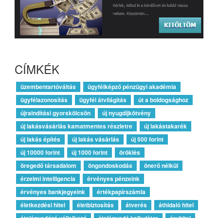
CÍMKÉK
üzembentartóváltás
ügyfélképző pénzügyi akadémia
ügyfélazonosítás
ügyfél átvilágítás
út a boldogsághoz
újraindítási gyorskölcsön
új nyugdíjkötvény
új lakásvásárlás kamatmentes részletre
új lakástakarék
új lakás építés
új lakás vásárlás
új 500 forint
új 10000 forint
új 1000 forint
öröklés
öregedő társadalom
öngondoskodás
önerő nélkül
érzelmi intelligencia
érvényes pénzeink
érvényes bankjegyeink
értékpapírszámla
életkezdési hitel
életbiztosítás
átverés
áthidaló hitel
átalányadózó vállalkozó
átalányadó kalkulátor
áruhitel