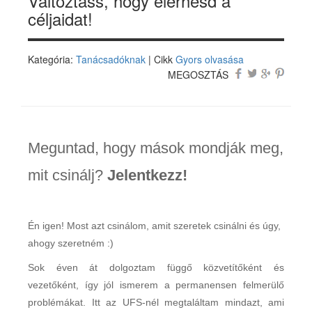
Változtass, hogy elérhesd a
céljaidat!
Kategória:
Tanácsadóknak
| Cikk
Gyors olvasása
MEGOSZTÁS
Meguntad, hogy mások mondják meg,
mit csinálj?
Jelentkezz!
Én igen! Most azt csinálom, amit szeretek csinálni és úgy,
ahogy szeretném :)
Sok éven át dolgoztam függő közvetítőként és
vezetőként, így jól ismerem a permanensen felmerülő
problémákat. Itt az UFS-nél megtaláltam mindazt, ami