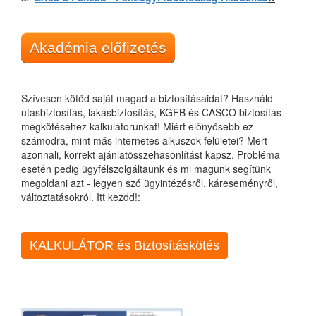
Akadémia előfizetés
Szívesen kötöd saját magad a biztosításaidat? Használd
utasbiztosítás, lakásbiztosítás, KGFB és CASCO biztosítás
megkötéséhez kalkulátorunkat! Miért előnyösebb ez
számodra, mint más internetes alkuszok felületei? Mert
azonnali, korrekt ajánlatösszehasonlítást kapsz. Probléma
esetén pedig ügyfélszolgáltaunk és mi magunk segítünk
megoldani azt - legyen szó ügyintézésről, káreseményről,
változtatásokról. Itt kezdd!:
KALKULÁTOR és Biztosításkötés