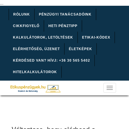
...
RÓLUNK
PÉNZÜGYI TANÁCSADÓINK
CIKKFIGYELŐ
HETI PÉNZTIPP
KALKULÁTOROK, LETÖLTÉSEK
ETIKAI-KÓDEX
ELÉRHETŐSÉG, ÜZENET
ÉLETKÉPEK
KÉRDÉSED VAN? HÍVJ: +36 30 565 5402
HITELKALKULÁTOROK
Toggle
navigation