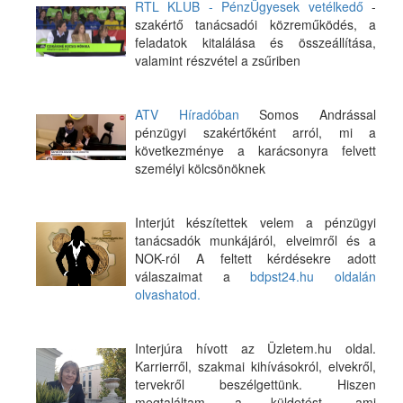
RTL KLUB - PénzÜgyesek vetélkedő
-
szakértő tanácsadói közreműködés, a
feladatok kitalálása és összeállítása,
valamint részvétel a zsűriben
ATV Híradóban
Somos Andrással
pénzügyi szakértőként arról, mi a
következménye a karácsonyra felvett
személyi kölcsönöknek
Interjút készítettek velem a pénzügyi
tanácsadók munkájáról, elveimről és a
NOK-ról A feltett kérdésekre adott
válaszaimat a
bdpst24.hu oldalán
olvashatod.
Interjúra hívott az Üzletem.hu oldal.
Karrierről, szakmai kihívásokról, elvekről,
tervekről beszélgettünk. Hiszen
megtaláltam a küldetést, ami