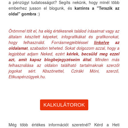
a pénzügyi tudatosságot? Segíts nekünk, hogy minél több
emberhez jusson el blogunk, és
kattints a "Tetszik az
oldal" gombra
:)
Örömmel tölt el, ha elég értékesnek találod írásaimat vagy az
általam készített képeket, infografikákat és grafikonokat,
hogy felhasználd. Forrásmegjelöléssel
linkelve
az
oldalamat
, szabadon teheted. Sokat dolgozom azzal, hogy a
legjobbat adjam Neked, ezért
kérlek, becsüld meg ezzel
azt, amit kapsz blogbejegyzéseim által
. Minden más
felhasználása az oldalon található tartalmaknak szerzői
jogokat sért. Köszönettel, Cziráki Móni, szerző,
Etikuspénzügyek.hu.
KALKULÁTOROK
Még több értékes információt szeretnél? Kérd a Heti