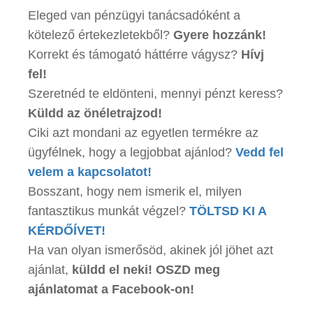
Eleged van pénzügyi tanácsadóként a
kötelező értekezletekből?
Gyere hozzánk!
Korrekt és támogató háttérre vágysz?
Hívj
fel!
Szeretnéd te eldönteni, mennyi pénzt keress?
Küldd az önéletrajzod!
Ciki azt mondani az egyetlen termékre az
ügyfélnek, hogy a legjobbat ajánlod?
Vedd fel
velem a kapcsolatot!
Bosszant, hogy nem ismerik el, milyen
fantasztikus munkát végzel?
TÖLTSD KI A
KÉRDŐÍVET!
Ha van olyan ismerősöd, akinek jól jöhet azt
ajánlat,
küldd el neki! OSZD meg
ajánlatomat a Facebook-on!