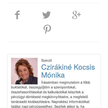
Szerző
Czirákiné Kocsis
Mónika
Írásaimban megmutatom a főbb
buktatókat, összegyűjtöm a szempontokat,
összehasonlításokat és kalkulációkat készítek a
pénzügyi döntéseid megkönnyítésére, a megfelelő
tanácsadó kiválasztására. Naprakész információkat
találsz napi pénzügyeidhez. Segítek akkor is, ha